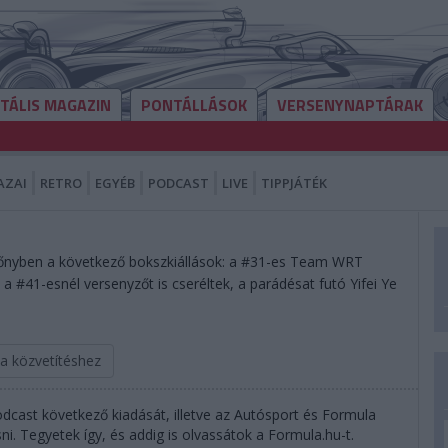
ITÁLIS MAGAZIN
PONTÁLLÁSOK
VERSENYNAPTÁRAK
AZAI
RETRO
EGYÉB
PODCAST
LIVE
TIPPJÁTÉK
nyben a következő bokszkiállások: a #31-es Team WRT
 a #41-esnél versenyzőt is cseréltek, a parádésat futó Yifei Ye
 a közvetítéshez
dcast következő kiadását, illetve az Autósport és Formula
. Tegyetek így, és addig is olvassátok a Formula.hu-t.