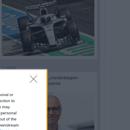
1 napja
Az F1-es Német Nagydíj „mindenképpen
megvalósul” Domenicali szerint
sonal or
ection to
ou may
 personal
out of the
 downstream