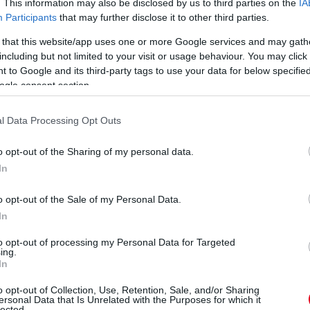
. This information may also be disclosed by us to third parties on the
IA
Participants
that may further disclose it to other third parties.
 that this website/app uses one or more Google services and may gath
including but not limited to your visit or usage behaviour. You may click 
 to Google and its third-party tags to use your data for below specifi
ogle consent section.
l Data Processing Opt Outs
o opt-out of the Sharing of my personal data.
In
o opt-out of the Sale of my Personal Data.
In
to opt-out of processing my Personal Data for Targeted
ing.
In
ő helyen, mögöttük Frijns menekül a Jota elől. Az utolsó
o opt-out of Collection, Use, Retention, Sale, and/or Sharing
ersonal Data that Is Unrelated with the Purposes for which it
lected.