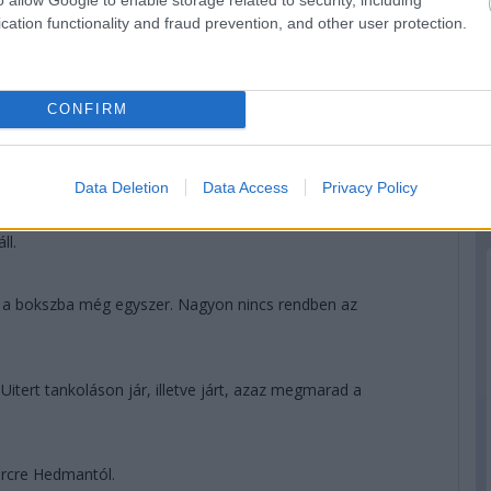
agát.
cation functionality and fraud prevention, and other user protection.
CONFIRM
ll Nakajima? Igen! Meg hát így egy körrel kevesebbet kell
Data Deletion
Data Access
Privacy Policy
ll.
a a bokszba még egyszer. Nagyon nincs rendben az
tert tankoláson jár, illetve járt, azaz megmarad a
ercre Hedmantól.