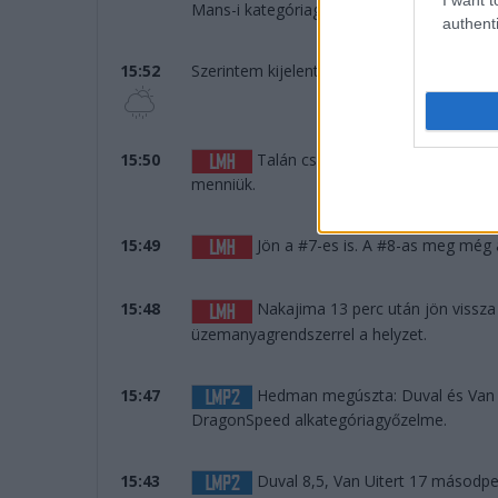
Mans-i kategóriagyőztesnek mondhatja m
authenti
15:52
Szerintem kijelenthető, hogy nem fog esni.
15:50
Talán csak a páros befutó miatt á
menniük.
15:49
Jön a #7-es is. A #8-as meg még á
15:48
Nakajima 13 perc után jön vissz
üzemanyagrendszerrel a helyzet.
15:47
Hedman megúszta: Duval és Van Ui
DragonSpeed alkategóriagyőzelme.
15:43
Duval 8,5, Van Uitert 17 másodp