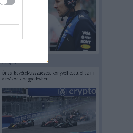
2 napja
Óriási bevétel-visszaesést könyvelhetett el az F1
a második negyedévben