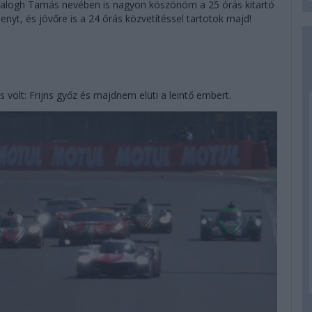
Balogh Tamás nevében is nagyon köszönöm a 25 órás kitartó
enyt, és jövőre is a 24 órás közvetítéssel tartotok majd!
s volt: Frijns győz és majdnem elüti a leintő embert.