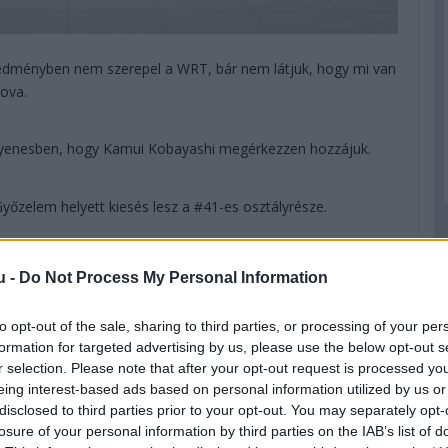
redményben nem szerepel a WRT, bár nem látjuk, hogy mi van
ova.
gyenesben, hogy Kamui Kobayashi megérkezzen hozzájuk.
őzelem helyett kiesés lesz a #41-es osztályrésze.
, kategóriagyőztes a WRT-vel a holland, valamint Habsburg
u -
Do Not Process My Personal Information
ál majdnem elgázolták a zászlós embert.
to opt-out of the sale, sharing to third parties, or processing of your per
 LOPEZ ÉS MIKE CONWAY MEGNYERI A 89. LE MANS-I 24
formation for targeted advertising by us, please use the below opt-out s
r selection. Please note that after your opt-out request is processed y
eing interest-based ads based on personal information utilized by us or
disclosed to third parties prior to your opt-out. You may separately opt-
losure of your personal information by third parties on the IAB’s list of