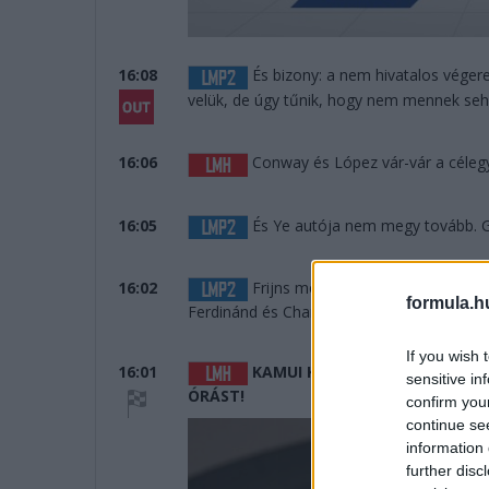
16:08
És bizony: a nem hivatalos vége
velük, de úgy tűnik, hogy nem mennek seh
16:06
Conway és López vár-vár a céle
16:05
És Ye autója nem megy tovább. Gy
16:02
Frijns megtartotta az első helyet
formula.h
Ferdinánd és Charles Milesi. És a befutón
If you wish 
16:01
KAMUI KOBAYASHI, JOSE MARIA
sensitive in
ÓRÁST!
confirm you
continue se
information 
further disc