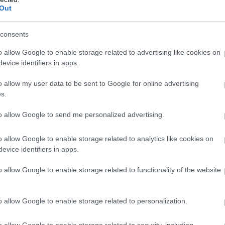
Out
Deletraz nem lesz Le Mans-i kategóriagyőztes! Éles csata az
consents
tt!
o allow Google to enable storage related to advertising like cookies on
!!!
evice identifiers in apps.
o allow my user data to be sent to Google for online advertising
t az újonc WRT: kategóriagyőztes Ye Yifei, Robert Kubica és
s.
to allow Google to send me personalized advertising.
 tűnt, végül megszerezte a Pro-Am győzelmét a DragonSpeed
o allow Google to enable storage related to analytics like cookies on
s Henrik Hedman nyeri az új alkategóriát.
evice identifiers in apps.
tegóriában: James Calado és Alessandro Pier Guidi
o allow Google to enable storage related to functionality of the website
 Mans-ban az #51-es AF Corse Ferrarival.
o allow Google to enable storage related to personalization.
: az amatőrök között a #83-as AF Corse nyeri a Le Mans-t,
rrodo és Nicklas Nielsen, valamint Alessio Rovera immár Le
o allow Google to enable storage related to security, including