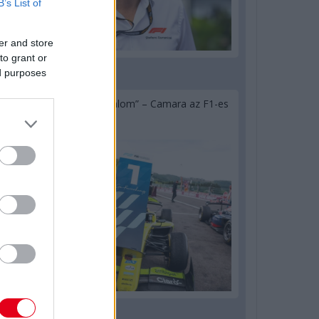
B’s List of
er and store
to grant or
ed purposes
1 napja
„Jó látni, hogy közel az álom” – Camara az F1-es
pletykákról