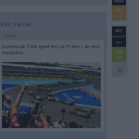
Nagydíj
20
nap
Parc Fermé
WEC
1 órája
Austini 6
órás
Domenicali: Több sprint lesz az F1-ben – de nem
28
mindenhol
nap