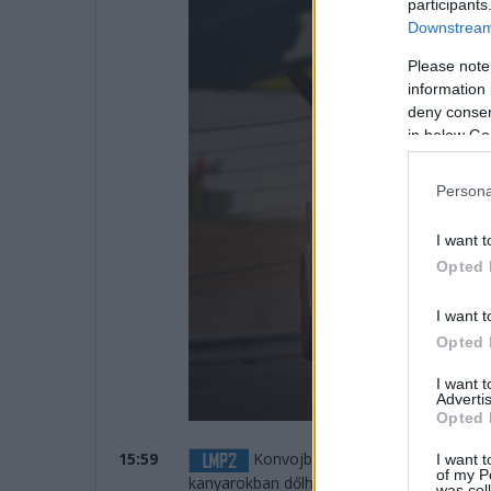
participants
Downstream 
Please note
information 
deny consent
in below Go
Persona
I want t
Opted 
I want t
Opted 
I want 
Advertis
Opted 
15:59
Konvojban jönnek a Toyoták az els
I want t
of my P
kanyarokban dőlhet el az LMP2.
was col