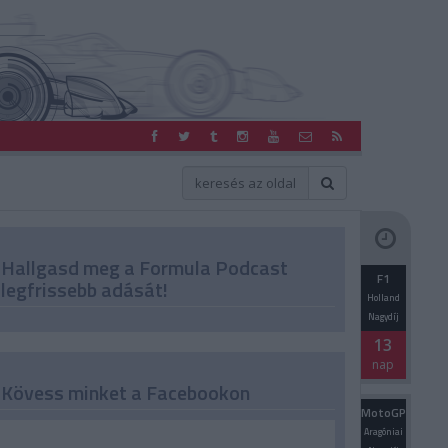
Hallgasd meg a Formula Podcast
F1
legfrissebb adását!
Holland
Nagydíj
13
nap
Kövess minket a Facebookon
MotoGP
Aragóniai