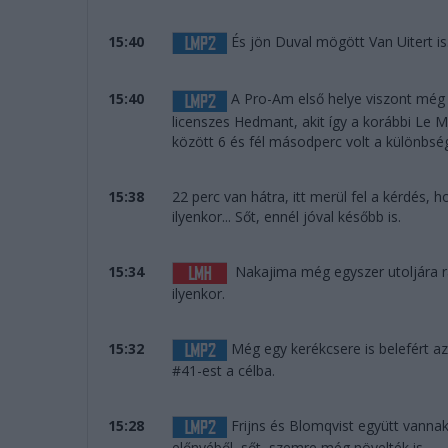
15:40
És jön Duval mögött Van Uitert i
15:40
A Pro-Am első helye viszont még v
licenszes Hedmant, akit így a korábbi Le M
között 6 és fél másodperc volt a különbs
15:38
22 perc van hátra, itt merül fel a kérdés,
ilyenkor... Sőt, ennél jóval később is.
15:34
Nakajima még egyszer utoljára rán
ilyenkor.
15:32
Még egy kerékcsere is belefért az
#41-est a célba.
15:28
Frijns és Blomqvist együtt vannak
előnyéből, sőt, szemre még növelték is.