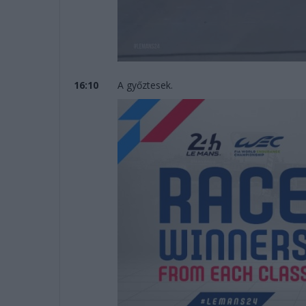
16:10
A győztesek.