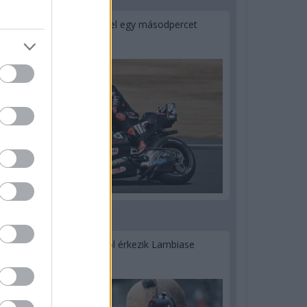
1 napja
MotoGP: Bezzecchi közel egy másodpercet
javított a körrekordon
1 napja
Sajtó: Az Aston Martintól érkezik Lambiase
utódja a Red Bullhoz?