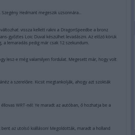
s. Szegény Hedmant megeszik uzsonnára...
áltozhat: vissza kellett rakni a DragonSpeedbe a bronz
ans-győztes Loic Duval készülhet levadászni. Az előző körük
ég, a lemaradás pedig már csak 12 szekundum.
 hogy lesz-e még valamilyen fordulat. Megesett már, hogy volt
éz a szerelőire. Kicsit megtankolják, ahogy azt szokták
 éllovas WRT-nél: Ye maradt az autóban, ő hozhatja be a
 bent az utolsó kiálláson! Megoldották, maradt a holland