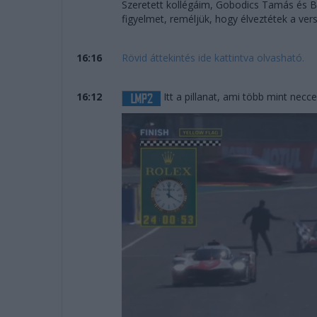
Szeretett kollégáim, Gobodics Tamás és 
figyelmet, reméljük, hogy élveztétek a vers
16:16
Rövid áttekintés ide kattintva olvasható.
16:12
Itt a pillanat, ami több mint necce