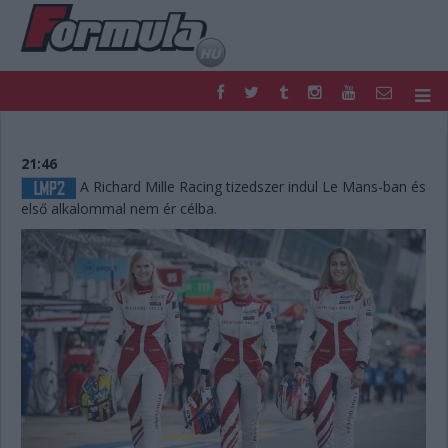
F1
PARC FERMÉ
FORMULA
MOTOR
21:46
NEMZETKÖZI
HAZAI
A Richard Mille Racing tizedszer indul Le Mans-ban és
első alkalommal nem ér célba.
RETRO
EGYÉB
PODCAST
SHOP
LIVE
TIPPJÁTÉK
DIGITÁLIS MAGAZIN
PONTÁLLÁSOK
VERSENYNAPTÁRAK