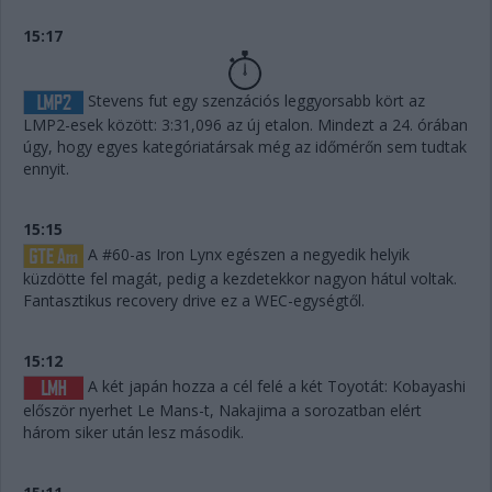
15:17
Stevens fut egy szenzációs leggyorsabb kört az
LMP2-esek között: 3:31,096 az új etalon. Mindezt a 24. órában
úgy, hogy egyes kategóriatársak még az időmérőn sem tudtak
ennyit.
15:15
A #60-as Iron Lynx egészen a negyedik helyik
küzdötte fel magát, pedig a kezdetekkor nagyon hátul voltak.
Fantasztikus recovery drive ez a WEC-egységtől.
15:12
A két japán hozza a cél felé a két Toyotát: Kobayashi
először nyerhet Le Mans-t, Nakajima a sorozatban elért
három siker után lesz második.