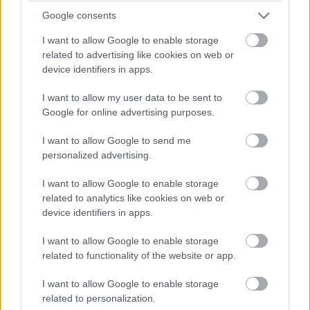
Google consents
14:45
I want to allow Google to enable storage
related to advertising like cookies on web or
Egyre közelebb az eső. Egyre-egyre közelebb.
device identifiers in apps.
I want to allow my user data to be sent to
14:44
Google for online advertising purposes.
Akárhogy számolom, a két WRT-nek még két-két
kiállása lesz, hacsak nem jön egy hosszabb megszakítás,
I want to allow Google to send me
lassú zóna, safety car, vagy ilyesmi.
personalized advertising.
14:42
I want to allow Google to enable storage
Brundle hozza majd a célba a P2 5-6. helyéért
related to analytics like cookies on web or
device identifiers in apps.
harcoló lengyel autót. Nagyon szép versenyt teljesített az
Inter Europol, minden elismerést megérdemelnek.
I want to allow Google to enable storage
related to functionality of the website or app.
14:40
Amit viszont le lehetne, az Frijns 10 másodperces
I want to allow Google to enable storage
hátránya Yifeijel szemben... Csakhogy van valami baj a #31-es
related to personalization.