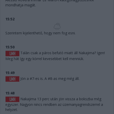
mondhatja magát.
15:52
Szerintem kijelenthető, hogy nem fog esni.
15:50
Talán csak a páros befutó miatt áll Nakajima? Igen!
Meg hát így egy körrel kevesebbet kell menniük.
15:49
Jön a #7-es is. A #8-as meg még áll.
15:48
Nakajima 13 perc után jön vissza a bokszba még
egyszer. Nagyon nincs rendben az üzemanyagrendszerrel a
helyzet.