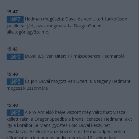
15:47
Hedman megúszta: Duval és Van Uitert tankoláson
jár, illetve járt, azaz megmarad a DragonSpeed
alkategóriagyőzelme.
15:43
Duval 8,5, Van Uitert 17 másodpercre Hedmantól.
15:40
És jön Duval mögött Van Uitert is. Szegény Hedmant
megeszik uzsonnára...
15:40
A Pro-Am első helye viszont még változhat: vissza
kellett rakni a DragonSpeedbe a bronz licenszes Hedmant, akit
így a korábbi Le Mans-győztes Loic Duval készülhet
levadászni. Az előző körük között 6 és fél másodperc volt a
különbség, a lemaradás pedig már csak 12 szekundum.