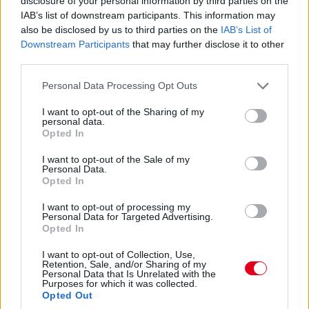
disclosure of your personal information by third parties on the
sikánon, és elhagyta a diffúzorát! Aztán újabb darabok esnek
IAB’s list of downstream participants. This information may
le az autóról, aminek elment a fékje a kritikus pillanatban a
also be disclosed by us to third parties on the
IAB’s List of
versenyző elmondása szerint.
Downstream Participants
that may further disclose it to other
third parties.
14:53
Please note that this website/app uses one or more Google
Personal Data Processing Opt Outs
A hátsó gumikat le tudták ugyan cserélni, de megint
services and may gather and store information including but
ugrálni kellett az autón, mert az emelő, az bizony továbbra
not limited to your visit or usage behaviour. You may click to
I want to opt-out of the Sharing of my
sem működik rendesen.
personal data.
grant or deny consent to Google and its third-party tags to
Opted In
use your data for below specified purposes in below Google
consent section.
14:53
I want to opt-out of the Sale of my
Personal Data.
Hajjajj... A #31-es kerékcserén. Vajon most sima
Opted In
lesz?
I want to opt-out of processing my
Personal Data for Targeted Advertising.
14:46
Opted In
I want to opt-out of Collection, Use,
Retention, Sale, and/or Sharing of my
A PR1 Mathiasen azóta sem jött ki, hivatalosan nem
Personal Data that Is Unrelated with the
estek ki, de semmi jele nincs annak, hogy ez az autó még
Purposes for which it was collected.
megmozdulna. Maradtak 45-en.
Opted Out