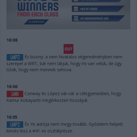
16:08
És bizony: a nem hivatalos végeredményben nem
szerepel a WRT, bár nem látjuk, hogy mi van velük, de úgy
tűnik, hogy nem mennek sehova.
16:06
Conway és López vár-vár a célegyenesben, hogy
Kamui Kobayashi megérkezzen hozzájuk.
16:05
És Ye autója nem megy tovább. Győzelem helyett
kiesés lesz a #41-es osztályrésze.