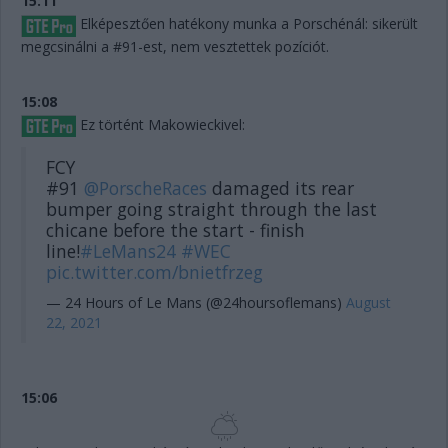
15:11
Elképesztően hatékony munka a Porschénál: sikerült
megcsinálni a #91-est, nem vesztettek pozíciót.
15:08
Ez történt Makowieckivel:
FCY
#91
@PorscheRaces
damaged its rear
bumper going straight through the last
chicane before the start - finish
line!
#LeMans24
#WEC
pic.twitter.com/bnietfrzeg
— 24 Hours of Le Mans (@24hoursoflemans)
August
22, 2021
15:06