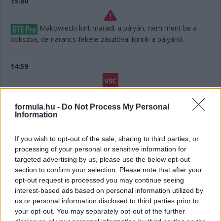
15:00
Makowiecki kint maradt a pályán, nem ment be a
bokszba, de narancs-fekete zászlóval kiintik a pályáról.
14:59
Egészpályás sárga zászló érkezik, ami azt jelenti, hogy
mindenkinek egyformán le kell lassítania 80-ra, a biztonsági
formula.hu -
Do Not Process My Personal
autónál mindenképpen igazságosabb.
Information
If you wish to opt-out of the sale, sharing to third parties, or
14:58
processing of your personal or sensitive information for
Megvolt a #41-es utolsó előtti kiállása is, Yifei maradt
targeted advertising by us, please use the below opt-out
az autóban.
section to confirm your selection. Please note that after your
opt-out request is processed you may continue seeing
14:56
interest-based ads based on personal information utilized by
us or personal information disclosed to third parties prior to
your opt-out. You may separately opt-out of the further
Húha! Makowiecki keresztülszáguldott az utolsó