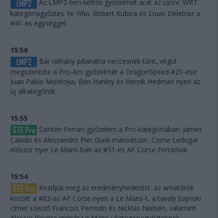
Az LMP2-ben kettős győzelmet arat az újonc WRT:
kategóriagyőztes Ye Yifei, Robert Kubica és Louis Deletraz a
#41-es egységgel.
15:56
Bár néhány pillanatra neccesnek tűnt, végül
megszerezte a Pro-Am győzelmét a DragonSpeed #21-ese:
Juan Pablo Montoya, Ben Hanley és Henrik Hedman nyeri az
új alkategóriát.
15:55
Szintén Ferrari-győzelem a Pro-kategóriában: James
Calado és Alessandro Pier Guidi másodszor, Come Ledogar
először nyer Le Mans-ban az #51-es AF Corse Ferrarival.
15:54
Kezdjük meg az eredményhirdetést: az amatőrök
között a #83-as AF Corse nyeri a Le Mans-t, a tavaly bajnoki
címet szerző Francois Perrodo és Nicklas Nielsen, valamint
Alessio Rovera immár Le Mans-i kategóriagyőztesnek