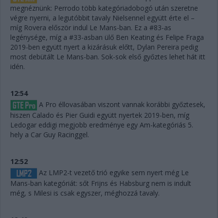
megnéznünk: Perrodo több kategóriadobogó után szeretne
végre nyerni, a legutóbbit tavaly Nielsennel együtt érte el –
míg Rovera először indul Le Mans-ban. Ez a #83-as
legénysége, míg a #33-asban ülő Ben Keating és Felipe Fraga
2019-ben együtt nyert a kizárásuk előtt, Dylan Pereira pedig
most debütált Le Mans-ban. Sok-sok első győztes lehet hát itt
idén.
12:54
A Pro éllovasában viszont vannak korábbi győztesek,
hiszen Calado és Pier Guidi együtt nyertek 2019-ben, míg
Ledogar eddigi megjobb eredménye egy Am-kategóriás 5.
hely a Car Guy Racinggel.
12:52
Az LMP2-t vezető trió egyike sem nyert még Le
Mans-ban kategóriát: sőt Frijns és Habsburg nem is indult
még, s Milesi is csak egyszer, méghozzá tavaly.