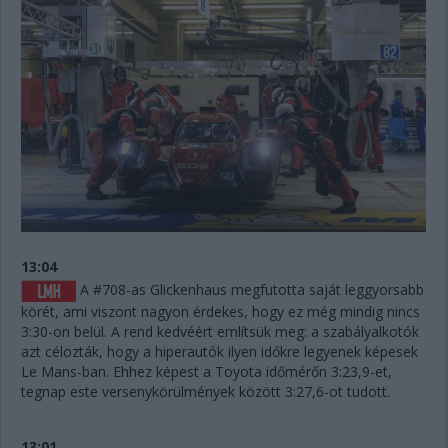
13:04
A #708-as Glickenhaus megfutotta saját leggyorsabb
körét, ami viszont nagyon érdekes, hogy ez még mindig nincs
3:30-on belül. A rend kedvéért említsük meg: a szabályalkotók
azt célozták, hogy a hiperautók ilyen időkre legyenek képesek
Le Mans-ban. Ehhez képest a Toyota időmérőn 3:23,9-et,
tegnap este versenykörülmények között 3:27,6-ot tudott.
13:01