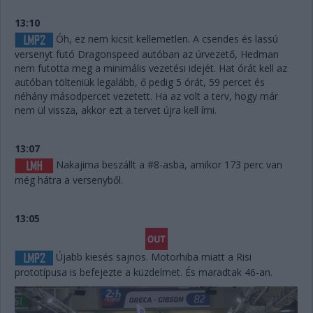
13:10
Óh, ez nem kicsit kellemetlen. A csendes és lassú
versenyt futó Dragonspeed autóban az úrvezető, Hedman
nem futotta meg a minimális vezetési idejét. Hat órát kell az
autóban tölteniük legalább, ő pedig 5 órát, 59 percet és
néhány másodpercet vezetett. Ha az volt a terv, hogy már
nem ül vissza, akkor ezt a tervet újra kell írni.
13:07
Nakajima beszállt a #8-asba, amikor 173 perc van
még hátra a versenyből.
13:05
Újabb kiesés sajnos. Motorhiba miatt a Risi
prototípusa is befejezte a küzdelmet. És maradtak 46-an.