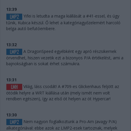
13:39
Yifei is letudta a maga kiállását a #41-essel, és úgy
tűnik, Kubica készül. Ő lehet a kategóriagyőzelemért harcoló
belga autó befutóembere.
13:32
A DragonSpeed egyébként egy apró részsikernek
örvendhet, hiszen vezetik ezt a bizonyos P/A értékelést, ami a
bajnokságban is sokat érhet számukra.
13:31
Világ, láss csodát! A #709-es Glickenhaus feljött az
ötödik helyre a WRT kiállása után (mely ismét nem volt
rendben egészen), így az első öt helyen az öt Hypercar!
13:30
Nem nagyon foglalkoztunk a Pro-Am (avagy P/A)
alkategóriával: ebbe azok az LMP2-esek tartoznak, melyek