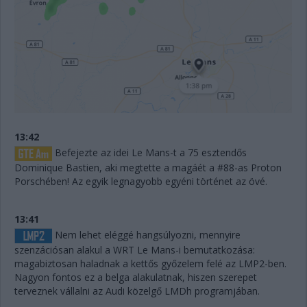
13:42
Befejezte az idei Le Mans-t a 75 esztendős
Dominique Bastien, aki megtette a magáét a #88-as Proton
Porschében! Az egyik legnagyobb egyéni történet az övé.
13:41
Nem lehet eléggé hangsúlyozni, mennyire
szenzációsan alakul a WRT Le Mans-i bemutatkozása:
magabiztosan haladnak a kettős győzelem felé az LMP2-ben.
Nagyon fontos ez a belga alakulatnak, hiszen szerepet
terveznek vállalni az Audi közelgő LMDh programjában.