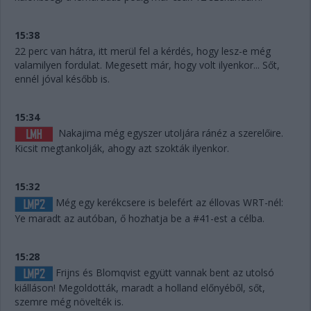
15:38
22 perc van hátra, itt merül fel a kérdés, hogy lesz-e még
valamilyen fordulat. Megesett már, hogy volt ilyenkor... Sőt,
ennél jóval később is.
15:34
Nakajima még egyszer utoljára ránéz a szerelőire.
Kicsit megtankolják, ahogy azt szokták ilyenkor.
15:32
Még egy kerékcsere is belefért az éllovas WRT-nél:
Ye maradt az autóban, ő hozhatja be a #41-est a célba.
15:28
Frijns és Blomqvist együtt vannak bent az utolsó
kiálláson! Megoldották, maradt a holland előnyéből, sőt,
szemre még növelték is.