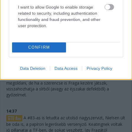
WRT emelőjével, így az utolsó kerékcserénél valamennyit
biztosan veszítenek majd.
I want to allow Google to enable storage
related to security, including authentication
functionality and fraud prevention, and other
14:39
user protection.
A Próban Pier Guidi és Garcia között 50 másodperc
van. Ezt egy safety car éppen-éppen lenullázhatja még, de
erőből ezt még annyira se lehet itt ledolgozni, ahogy a 100-at
az amatőrök között.
CONFIRM
14:38
Data Deletion
Data Access
Privacy Policy
A különbség nagyjából 1:40, lesz még 20 kör, ez
körönként 5 másodpercet jelentene. Erőből nem nagyon lehet
megoldani, de ha a szerencse is Fraga kezére játszik,
visszahozhatja a sírból (avagy az éjszakai defektből) a
győzelmet.
14:37
A #83-as is letudta az utolsó nagyszervizt, Nielsen ült
be oda is, a papíron legerősebb versenyző. Keatingnek voltak
jó pillanatai a TF-ben, de sokat veszített, így Fragától