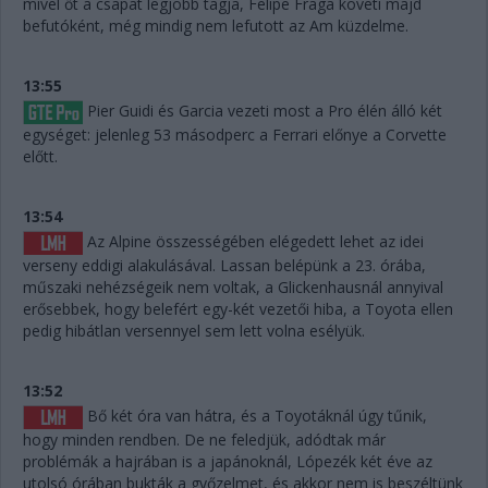
mivel őt a csapat legjobb tagja, Felipe Fraga követi majd
befutóként, még mindig nem lefutott az Am küzdelme.
13:55
Pier Guidi és Garcia vezeti most a Pro élén álló két
egységet: jelenleg 53 másodperc a Ferrari előnye a Corvette
előtt.
13:54
Az Alpine összességében elégedett lehet az idei
verseny eddigi alakulásával. Lassan belépünk a 23. órába,
műszaki nehézségeik nem voltak, a Glickenhausnál annyival
erősebbek, hogy belefért egy-két vezetői hiba, a Toyota ellen
pedig hibátlan versennyel sem lett volna esélyük.
13:52
Bő két óra van hátra, és a Toyotáknál úgy tűnik,
hogy minden rendben. De ne feledjük, adódtak már
problémák a hajrában is a japánoknál, Lópezék két éve az
utolsó órában bukták a győzelmet, és akkor nem is beszéltünk