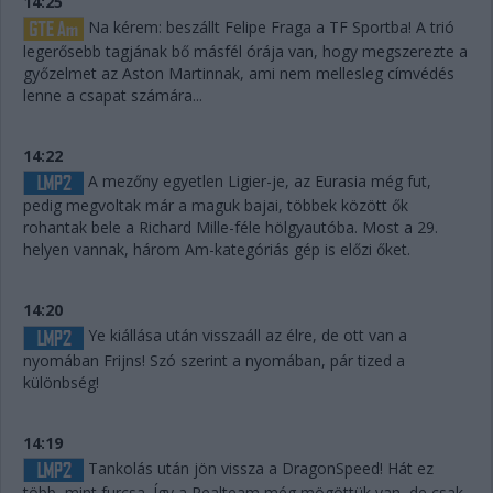
14:25
Na kérem: beszállt Felipe Fraga a TF Sportba! A trió
legerősebb tagjának bő másfél órája van, hogy megszerezte a
győzelmet az Aston Martinnak, ami nem mellesleg címvédés
lenne a csapat számára...
14:22
A mezőny egyetlen Ligier-je, az Eurasia még fut,
pedig megvoltak már a maguk bajai, többek között ők
rohantak bele a Richard Mille-féle hölgyautóba. Most a 29.
helyen vannak, három Am-kategóriás gép is előzi őket.
14:20
Ye kiállása után visszaáll az élre, de ott van a
nyomában Frijns! Szó szerint a nyomában, pár tized a
különbség!
14:19
Tankolás után jön vissza a DragonSpeed! Hát ez
több, mint furcsa. Így a Realteam még mögöttük van, de csak