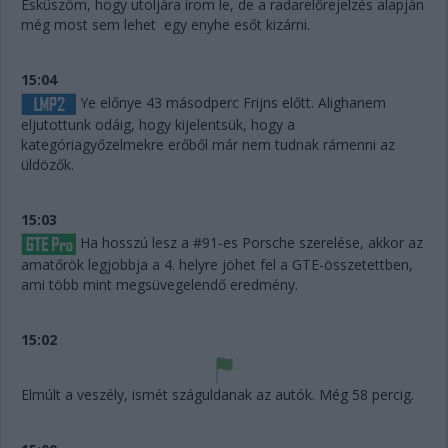
Esküszöm, hogy utoljára írom le, de a radarelőrejelzés alapján
még most sem lehet egy enyhe esőt kizárni.
15:04
Ye előnye 43 másodperc Frijns előtt. Alighanem
eljutottunk odáig, hogy kijelentsük, hogy a
kategóriagyőzelmekre erőből már nem tudnak rámenni az
üldözők.
15:03
Ha hosszú lesz a #91-es Porsche szerelése, akkor az
amatőrök legjobbja a 4. helyre jöhet fel a GTE-összetettben,
ami több mint megsüvegelendő eredmény.
15:02
Elmúlt a veszély, ismét száguldanak az autók. Még 58 percig.