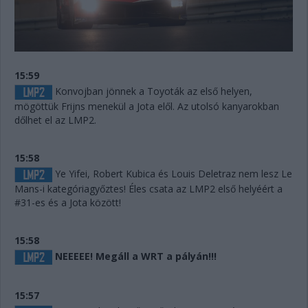
15:59
Konvojban jönnek a Toyoták az első helyen,
mögöttük Frijns menekül a Jota elől. Az utolsó kanyarokban
dőlhet el az LMP2.
15:58
Ye Yifei, Robert Kubica és Louis Deletraz nem lesz Le
Mans-i kategóriagyőztes! Éles csata az LMP2 első helyéért a
#31-es és a Jota között!
15:58
NEEEEE! Megáll a WRT a pályán!!!
15:57