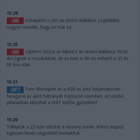
15:26
Kobayashi is jön az utolsó kiállásra. Legalábbis
nagyon remélik, hogy ez már az.
15:25
Lapierre hozza az Alpine-t az utolsó kiállásra. Kicsit
döcögnek a mozdulatok, de ez bele is fér és érthető is 23 és
fél óra után.
15:21
Tom Blomqvist és a #28-as Jota folyamatosan
faragja le az autó hátrányát Frijnsszel szemben. Az utolsó
pillanatban elúszhat a WRT kettős győzelme?
15:20
Túlléptük a 22 ezer előzést a verseny során. Ahhoz képest
egészen kevés végződött kontakttal.