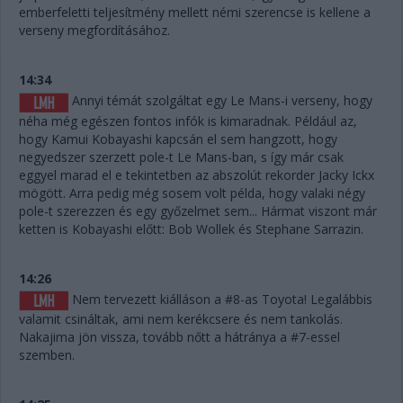
emberfeletti teljesítmény mellett némi szerencse is kellene a
verseny megfordításához.
14:34
Annyi témát szolgáltat egy Le Mans-i verseny, hogy
néha még egészen fontos infók is kimaradnak. Például az,
hogy Kamui Kobayashi kapcsán el sem hangzott, hogy
negyedszer szerzett pole-t Le Mans-ban, s így már csak
eggyel marad el e tekintetben az abszolút rekorder Jacky Ickx
mögött. Arra pedig még sosem volt példa, hogy valaki négy
pole-t szerezzen és egy győzelmet sem... Hármat viszont már
ketten is Kobayashi előtt: Bob Wollek és Stephane Sarrazin.
14:26
Nem tervezett kiálláson a #8-as Toyota! Legalábbis
valamit csináltak, ami nem kerékcsere és nem tankolás.
Nakajima jön vissza, tovább nőtt a hátránya a #7-essel
szemben.