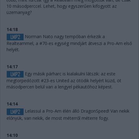
10 másodperccel. Lehet, hogy egyszerűen kifogyott az
üzemanyag?
14:18
Norman Nato nagy tempóban érkezik a
Realteammel, a #70-es egység mindjárt átveszi a Pro-Am első
helyét.
14:17
Egy másik párharc is kialakulni látszik: az este
megtorpedózott #23-es United az ötödik helyért küzd, öt
másodpercen belül van a lengyel pékautóhoz képest.
14:14
Lelassul a Pro-Am élén álló DragonSpeed! Van nekik
előnyük, van nekik, de most méterről méterre fogy.
14:10