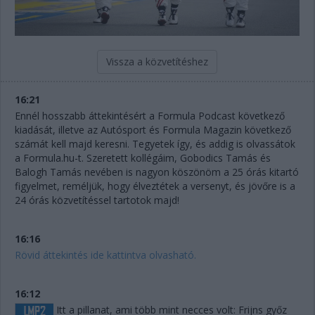
Vissza a közvetítéshez
16:21
Ennél hosszabb áttekintésért a Formula Podcast következő
kiadását, illetve az Autósport és Formula Magazin következő
számát kell majd keresni. Tegyetek így, és addig is olvassátok
a Formula.hu-t. Szeretett kollégáim, Gobodics Tamás és
Balogh Tamás nevében is nagyon köszönöm a 25 órás kitartó
figyelmet, reméljük, hogy élveztétek a versenyt, és jövőre is a
24 órás közvetítéssel tartotok majd!
16:16
Rövid áttekintés ide kattintva olvasható.
16:12
Itt a pillanat, ami több mint necces volt: Frijns győz