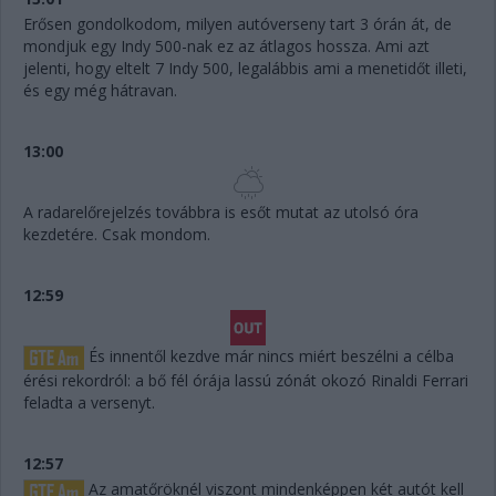
Erősen gondolkodom, milyen autóverseny tart 3 órán át, de
mondjuk egy Indy 500-nak ez az átlagos hossza. Ami azt
jelenti, hogy eltelt 7 Indy 500, legalábbis ami a menetidőt illeti,
és egy még hátravan.
13:00
A radarelőrejelzés továbbra is esőt mutat az utolsó óra
kezdetére. Csak mondom.
12:59
És innentől kezdve már nincs miért beszélni a célba
érési rekordról: a bő fél órája lassú zónát okozó Rinaldi Ferrari
feladta a versenyt.
12:57
Az amatőröknél viszont mindenképpen két autót kell