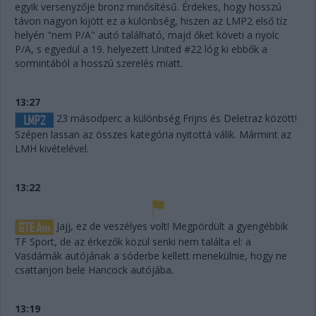
egyik versenyzője bronz minősítésű. Érdekes, hogy hosszú
távon nagyon kijött ez a különbség, hiszen az LMP2 első tíz
helyén "nem P/A" autó található, majd őket követi a nyolc
P/A, s egyedül a 19. helyezett United #22 lóg ki ebbők a
sormintából a hosszú szerelés miatt.
13:27
23 másodperc a különbség Frijns és Deletraz között!
Szépen lassan az összes kategória nyitottá válik. Mármint az
LMH kivételével.
13:22
Jajj, ez de veszélyes volt! Megpördült a gyengébbik
TF Sport, de az érkezők közül senki nem találta el: a
Vasdámák autójának a sóderbe kellett menekülnie, hogy ne
csattanjon bele Hancock autójába.
13:19