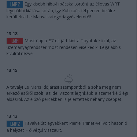
Egy kisebb hiba-hibácska történt az éllovas WRT
legutóbbi kiállása során, így Kubicáék fél percen belülre
kerültek a Le Mans-i kategóriagyőzelemtől!
13:18
Most épp a #7-es járt kint a Toyoták közül, az
üzemanyagrendszer most rendesen viselkedik. Legalábbis
kívülről nézve.
13:15
A tavalyi Le Mans időjárási szempontból a soha meg nem
érkező esőről szólt, az idei viszont leginkább a szemerkélő égi
áldásról. Az előző percekben is jelentettek néhány cseppet.
13:13
Tavalyelőtt egyébként Pierre Thiriet-vel volt hasonló
a helyzet – ő végül visszaült.