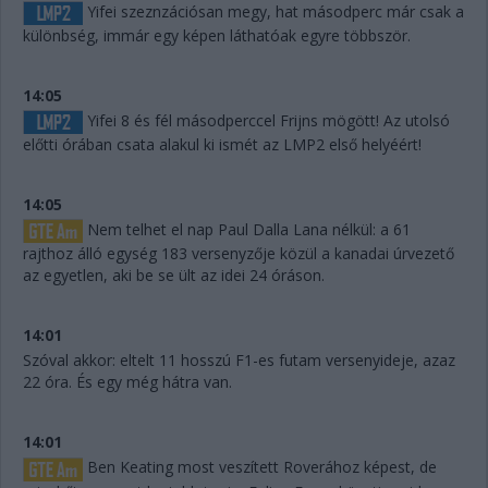
Yifei szeznzációsan megy, hat másodperc már csak a
különbség, immár egy képen láthatóak egyre többször.
14:05
Yifei 8 és fél másodperccel Frijns mögött! Az utolsó
előtti órában csata alakul ki ismét az LMP2 első helyéért!
14:05
Nem telhet el nap Paul Dalla Lana nélkül: a 61
rajthoz álló egység 183 versenyzője közül a kanadai úrvezető
az egyetlen, aki be se ült az idei 24 óráson.
14:01
Szóval akkor: eltelt 11 hosszú F1-es futam versenyideje, azaz
22 óra. És egy még hátra van.
14:01
Ben Keating most veszített Roverához képest, de