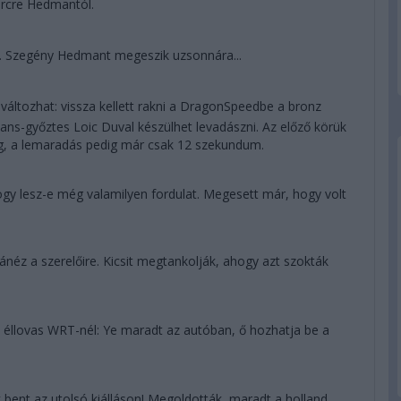
ercre Hedmantól.
s. Szegény Hedmant megeszik uzsonnára...
áltozhat: vissza kellett rakni a DragonSpeedbe a bronz
ans-győztes Loic Duval készülhet levadászni. Az előző körük
ég, a lemaradás pedig már csak 12 szekundum.
 hogy lesz-e még valamilyen fordulat. Megesett már, hogy volt
éz a szerelőire. Kicsit megtankolják, ahogy azt szokták
 éllovas WRT-nél: Ye maradt az autóban, ő hozhatja be a
 bent az utolsó kiálláson! Megoldották, maradt a holland