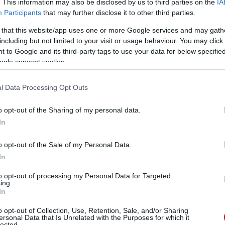
. This information may also be disclosed by us to third parties on the
IA
Participants
that may further disclose it to other third parties.
 that this website/app uses one or more Google services and may gath
including but not limited to your visit or usage behaviour. You may click 
 to Google and its third-party tags to use your data for below specifi
ogle consent section.
l Data Processing Opt Outs
o opt-out of the Sharing of my personal data.
In
o opt-out of the Sale of my Personal Data.
In
to opt-out of processing my Personal Data for Targeted
ing.
In
o opt-out of Collection, Use, Retention, Sale, and/or Sharing
ersonal Data that Is Unrelated with the Purposes for which it
ő helyen, mögöttük Frijns menekül a Jota elől. Az utolsó
lected.