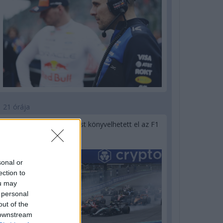
21 órája
Óriási bevétel-visszaesést könyvelhetett el az F1
a második negyedévben
sonal or
ection to
ou may
 personal
out of the
 downstream