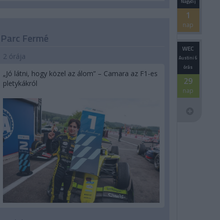
Nagydíj
1
nap
Parc Fermé
WEC
2 órája
Austini 6
órás
„Jó látni, hogy közel az álom” – Camara az F1-es
29
pletykákról
nap