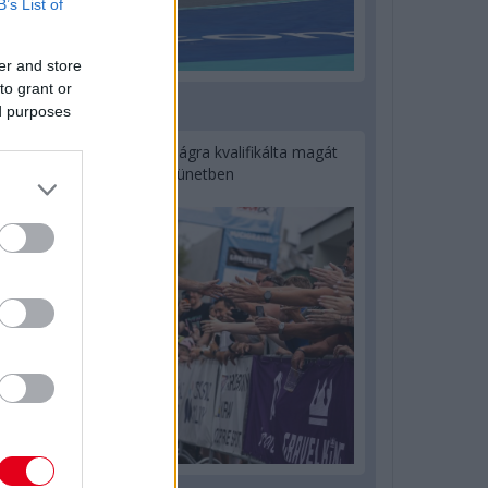
B’s List of
er and store
to grant or
ed purposes
23 órája
Kerékpáros világbajnokságra kvalifikálta magát
Bottas az F1-es nyári szünetben