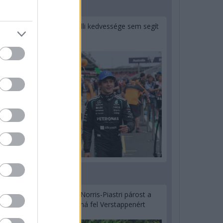
1 napja
Montoya szerint Antonelli kedvessége sem segít
Russellen
2 napja
Hakkinen megtartaná a Norris-Piastri párost a
McLarennél, nem borítaná fel Verstappenért