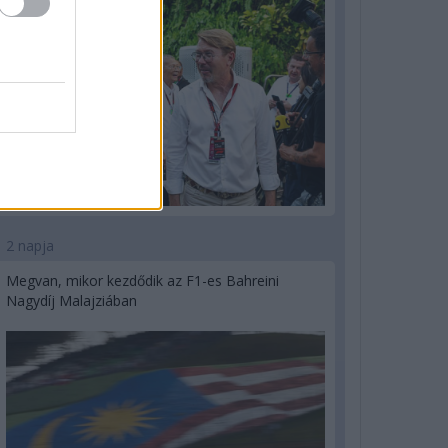
2 napja
Megvan, mikor kezdődik az F1-es Bahreini
Nagydíj Malajziában