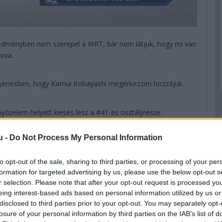
redményben nem szerepel a WRT, bár nem látjuk, hogy mi van
ova.
gyenesben, hogy Kamui Kobayashi megérkezzen hozzájuk.
őzelem helyett kiesés lesz a #41-es osztályrésze.
u -
Do Not Process My Personal Information
, kategóriagyőztes a WRT-vel a holland, valamint Habsburg
ál majdnem elgázolták a zászlós embert.
to opt-out of the sale, sharing to third parties, or processing of your per
formation for targeted advertising by us, please use the below opt-out s
 LOPEZ ÉS MIKE CONWAY MEGNYERI A 89. LE MANS-I 24
r selection. Please note that after your opt-out request is processed y
eing interest-based ads based on personal information utilized by us or
disclosed to third parties prior to your opt-out. You may separately opt-
losure of your personal information by third parties on the IAB’s list of