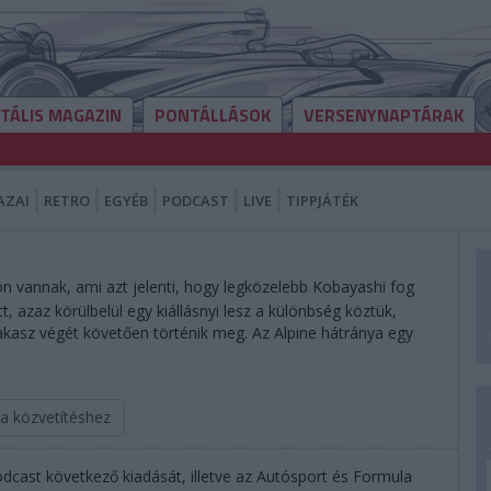
ITÁLIS MAGAZIN
PONTÁLLÁSOK
VERSENYNAPTÁRAK
AZAI
RETRO
EGYÉB
PODCAST
LIVE
TIPPJÁTÉK
n vannak, ami azt jelenti, hogy legközelebb Kobayashi fog
őtt, azaz körülbelül egy kiállásnyi lesz a különbség köztük,
szakasz végét követően történik meg. Az Alpine hátránya egy
 a közvetítéshez
dcast következő kiadását, illetve az Autósport és Formula