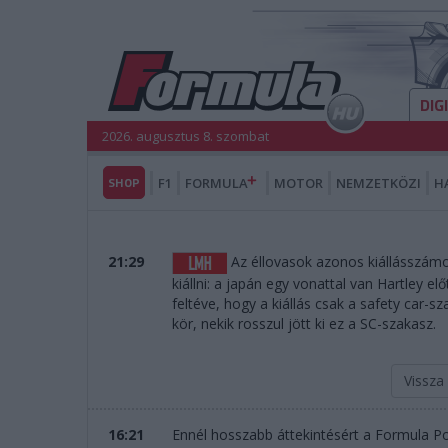
DIG
2026. augusztus 8. szombat
SHOP
F1
FORMULA
MOTOR
NEMZETKÖZI
H
21:29
Az éllovasok azonos kiállásszámo
kiállni: a japán egy vonattal van Hartley el
feltéve, hogy a kiállás csak a safety car-
kör, nekik rosszul jött ki ez a SC-szakasz.
Vissza
16:21
Ennél hosszabb áttekintésért a Formula Po