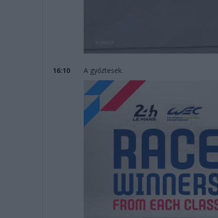
16:10
A győztesek.