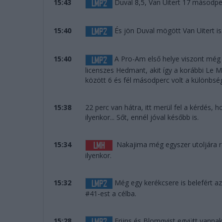
15:43
Duval 8,5, Van Uitert 17 másodp
15:40
És jön Duval mögött Van Uitert i
15:40
A Pro-Am első helye viszont még v
licenszes Hedmant, akit így a korábbi Le M
között 6 és fél másodperc volt a különbs
15:38
22 perc van hátra, itt merül fel a kérdés,
ilyenkor... Sőt, ennél jóval később is.
15:34
Nakajima még egyszer utoljára rán
ilyenkor.
15:32
Még egy kerékcsere is belefért az
#41-est a célba.
15:28
Frijns és Blomqvist együtt vannak