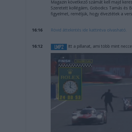
Magazin következő számát kell majd keresni
Szeretett kollégáim, Gobodics Tamás és 
figyelmet, reméljük, hogy élveztétek a vers
16:16
Rövid áttekintés ide kattintva olvasható.
16:12
Itt a pillanat, ami több mint necce