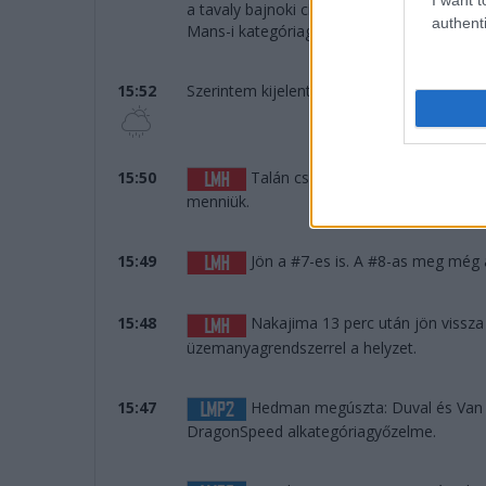
a tavaly bajnoki címet szerző Francois Pe
authenti
Mans-i kategóriagyőztesnek mondhatja m
15:52
Szerintem kijelenthető, hogy nem fog esni.
15:50
Talán csak a páros befutó miatt á
menniük.
15:49
Jön a #7-es is. A #8-as meg még á
15:48
Nakajima 13 perc után jön vissz
üzemanyagrendszerrel a helyzet.
15:47
Hedman megúszta: Duval és Van Ui
DragonSpeed alkategóriagyőzelme.