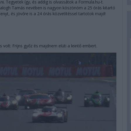
. Tegyetek így, és addig is olvassátok a Formula.hu-t.
Balogh Tamás nevében is nagyon köszönöm a 25 órás kitartó
enyt, és jövőre is a 24 órás közvetítéssel tartotok majd!
s volt: Frijns győz és majdnem elüti a leintő embert.