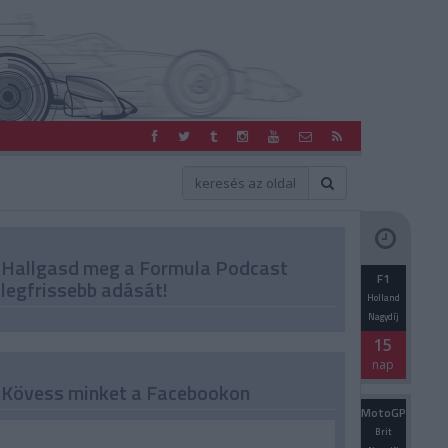
Hallgasd meg a Formula Podcast
F1
legfrissebb adását!
Holland
Nagydíj
15
nap
Kövess minket a Facebookon
MotoGP
Brit