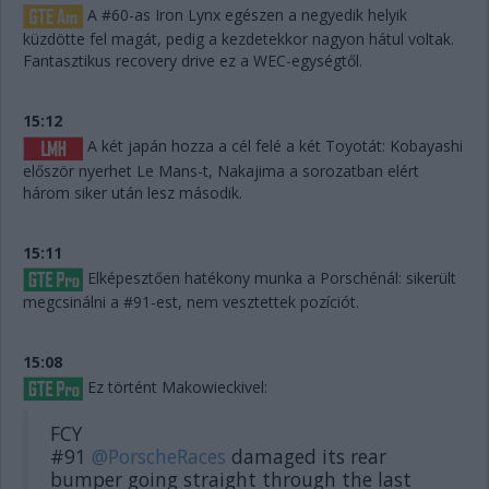
A #60-as Iron Lynx egészen a negyedik helyik
küzdötte fel magát, pedig a kezdetekkor nagyon hátul voltak.
Fantasztikus recovery drive ez a WEC-egységtől.
15:12
A két japán hozza a cél felé a két Toyotát: Kobayashi
először nyerhet Le Mans-t, Nakajima a sorozatban elért
három siker után lesz második.
15:11
Elképesztően hatékony munka a Porschénál: sikerült
megcsinálni a #91-est, nem vesztettek pozíciót.
15:08
Ez történt Makowieckivel:
FCY
#91
@PorscheRaces
damaged its rear
bumper going straight through the last