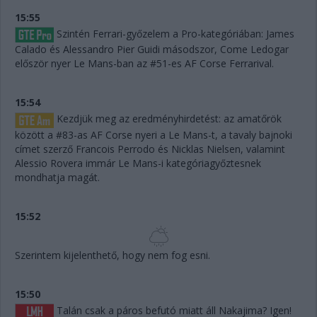
15:55
Szintén Ferrari-győzelem a Pro-kategóriában: James
Calado és Alessandro Pier Guidi másodszor, Come Ledogar
először nyer Le Mans-ban az #51-es AF Corse Ferrarival.
15:54
Kezdjük meg az eredményhirdetést: az amatőrök
között a #83-as AF Corse nyeri a Le Mans-t, a tavaly bajnoki
címet szerző Francois Perrodo és Nicklas Nielsen, valamint
Alessio Rovera immár Le Mans-i kategóriagyőztesnek
mondhatja magát.
15:52
Szerintem kijelenthető, hogy nem fog esni.
15:50
Talán csak a páros befutó miatt áll Nakajima? Igen!