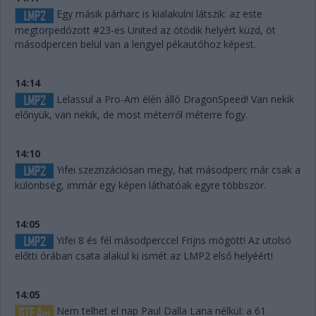
Egy másik párharc is kialakulni látszik: az este
megtorpedózott #23-es United az ötödik helyért küzd, öt
másodpercen belül van a lengyel pékautóhoz képest.
14:14
Lelassul a Pro-Am élén álló DragonSpeed! Van nekik
előnyük, van nekik, de most méterről méterre fogy.
14:10
Yifei szeznzációsan megy, hat másodperc már csak a
különbség, immár egy képen láthatóak egyre többször.
14:05
Yifei 8 és fél másodperccel Frijns mögött! Az utolsó
előtti órában csata alakul ki ismét az LMP2 első helyéért!
14:05
Nem telhet el nap Paul Dalla Lana nélkül: a 61