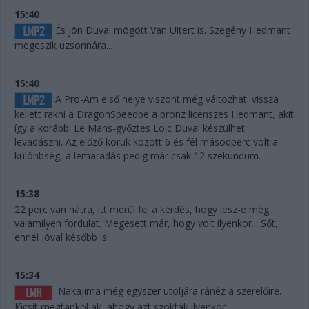
15:40
És jön Duval mögött Van Uitert is. Szegény Hedmant
megeszik uzsonnára...
15:40
A Pro-Am első helye viszont még változhat: vissza
kellett rakni a DragonSpeedbe a bronz licenszes Hedmant, akit
így a korábbi Le Mans-győztes Loic Duval készülhet
levadászni. Az előző körük között 6 és fél másodperc volt a
különbség, a lemaradás pedig már csak 12 szekundum.
15:38
22 perc van hátra, itt merül fel a kérdés, hogy lesz-e még
valamilyen fordulat. Megesett már, hogy volt ilyenkor... Sőt,
ennél jóval később is.
15:34
Nakajima még egyszer utoljára ránéz a szerelőire.
Kicsit megtankolják, ahogy azt szokták ilyenkor.