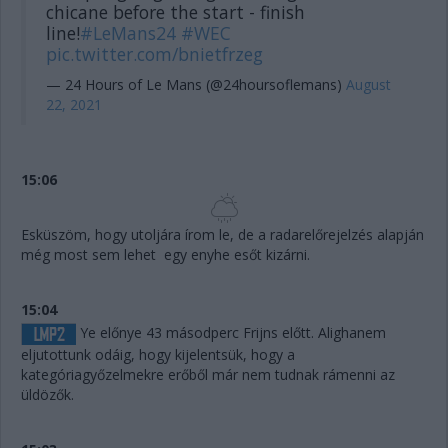
chicane before the start - finish
line!
#LeMans24
#WEC
pic.twitter.com/bnietfrzeg
— 24 Hours of Le Mans (@24hoursoflemans)
August
22, 2021
15:06
Esküszöm, hogy utoljára írom le, de a radarelőrejelzés alapján
még most sem lehet egy enyhe esőt kizárni.
15:04
Ye előnye 43 másodperc Frijns előtt. Alighanem
eljutottunk odáig, hogy kijelentsük, hogy a
kategóriagyőzelmekre erőből már nem tudnak rámenni az
üldözők.