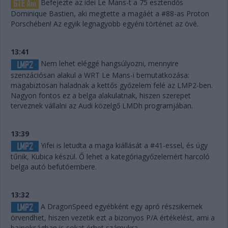
Befejezte az idei Le Mans-t a 75 esztendős
Dominique Bastien, aki megtette a magáét a #88-as Proton
Porschében! Az egyik legnagyobb egyéni történet az övé.
13:41
Nem lehet eléggé hangsúlyozni, mennyire
szenzációsan alakul a WRT Le Mans-i bemutatkozása:
magabiztosan haladnak a kettős győzelem felé az LMP2-ben.
Nagyon fontos ez a belga alakulatnak, hiszen szerepet
terveznek vállalni az Audi közelgő LMDh programjában.
13:39
Yifei is letudta a maga kiállását a #41-essel, és úgy
tűnik, Kubica készül. Ő lehet a kategóriagyőzelemért harcoló
belga autó befutóembere.
13:32
A DragonSpeed egyébként egy apró részsikernek
örvendhet, hiszen vezetik ezt a bizonyos P/A értékelést, ami a
bajnokságban is sokat érhet számukra.