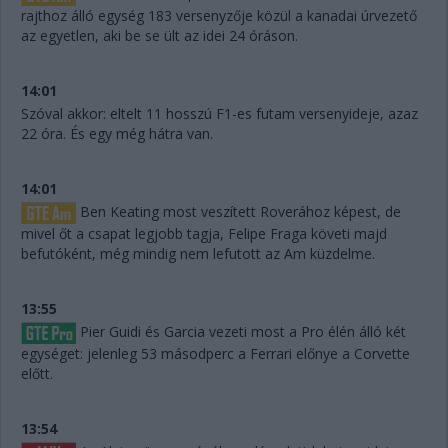
rajthoz álló egység 183 versenyzője közül a kanadai úrvezető
az egyetlen, aki be se ült az idei 24 óráson.
14:01
Szóval akkor: eltelt 11 hosszú F1-es futam versenyideje, azaz
22 óra. És egy még hátra van.
14:01
Ben Keating most veszített Roverához képest, de
mivel őt a csapat legjobb tagja, Felipe Fraga követi majd
befutóként, még mindig nem lefutott az Am küzdelme.
13:55
Pier Guidi és Garcia vezeti most a Pro élén álló két
egységet: jelenleg 53 másodperc a Ferrari előnye a Corvette
előtt.
13:54