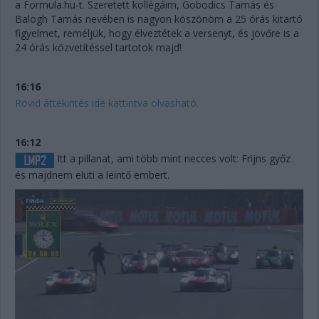
a Formula.hu-t. Szeretett kollégáim, Gobodics Tamás és
Balogh Tamás nevében is nagyon köszönöm a 25 órás kitartó
figyelmet, reméljük, hogy élveztétek a versenyt, és jövőre is a
24 órás közvetítéssel tartotok majd!
16:16
Rövid áttekintés ide kattintva olvasható.
16:12
Itt a pillanat, ami több mint necces volt: Frijns győz
és majdnem elüti a leintő embert.