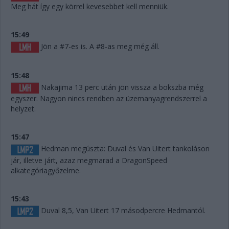
Meg hát így egy körrel kevesebbet kell menniük.
15:49
Jön a #7-es is. A #8-as meg még áll.
15:48
Nakajima 13 perc után jön vissza a bokszba még
egyszer. Nagyon nincs rendben az üzemanyagrendszerrel a
helyzet.
15:47
Hedman megúszta: Duval és Van Uitert tankoláson
jár, illetve járt, azaz megmarad a DragonSpeed
alkategóriagyőzelme.
15:43
Duval 8,5, Van Uitert 17 másodpercre Hedmantól.