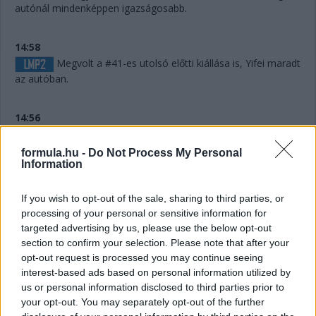
autónál mindenképpen igazságosabb.
14:58
Megvolt a #41-es utolsó előtti kiállása is, Yifei maradt
az autóban.
14:56
formula.hu -
Do Not Process My Personal
Húha! Makowiecki keresztülszáguldott az utolsó
Information
sikánon, és elhagyta a diffúzorát! Aztán újabb darabok esnek
le az autóról, aminek elment a fékje a kritikus pillanatban a
If you wish to opt-out of the sale, sharing to third parties, or
versenyző elmondása szerint.
processing of your personal or sensitive information for
targeted advertising by us, please use the below opt-out
14:53
section to confirm your selection. Please note that after your
A hátsó gumikat le tudták ugyan cserélni, de megint
opt-out request is processed you may continue seeing
ugrálni kellett az autón, mert az emelő, az bizony továbbra
interest-based ads based on personal information utilized by
sem működik rendesen.
us or personal information disclosed to third parties prior to
your opt-out. You may separately opt-out of the further