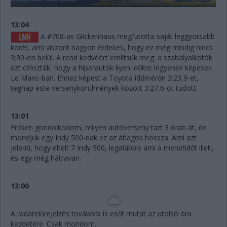
13:04
A #708-as Glickenhaus megfutotta saját leggyorsabb
körét, ami viszont nagyon érdekes, hogy ez még mindig nincs
3:30-on belül. A rend kedvéért említsük meg: a szabályalkotók
azt célozták, hogy a hiperautók ilyen időkre legyenek képesek
Le Mans-ban. Ehhez képest a Toyota időmérőn 3:23,9-et,
tegnap este versenykörülmények között 3:27,6-ot tudott.
13:01
Erősen gondolkodom, milyen autóverseny tart 3 órán át, de
mondjuk egy Indy 500-nak ez az átlagos hossza. Ami azt
jelenti, hogy eltelt 7 Indy 500, legalábbis ami a menetidőt illeti,
és egy még hátravan.
13:00
A radarelőrejelzés továbbra is esőt mutat az utolsó óra
kezdetére. Csak mondom.