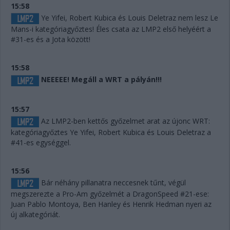
15:58
Ye Yifei, Robert Kubica és Louis Deletraz nem lesz Le
Mans-i kategóriagyőztes! Éles csata az LMP2 első helyéért a
#31-es és a Jota között!
15:58
NEEEEE! Megáll a WRT a pályán!!!
15:57
Az LMP2-ben kettős győzelmet arat az újonc WRT:
kategóriagyőztes Ye Yifei, Robert Kubica és Louis Deletraz a
#41-es egységgel.
15:56
Bár néhány pillanatra neccesnek tűnt, végül
megszerezte a Pro-Am győzelmét a DragonSpeed #21-ese:
Juan Pablo Montoya, Ben Hanley és Henrik Hedman nyeri az
új alkategóriát.