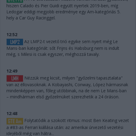
hiszen Calado és Pier Guidi együtt nyertek 2019-ben, míg
Ledogar eddigi megjobb eredménye egy Am-kategóriás 5.
hely a Car Guy Racinggel.
12:52
Az LMP2-t vezető trió egyike sem nyert még Le
Mans-ban kategóriát: sőt Frijns és Habsburg nem is indult
még, s Milesi is csak egyszer, méghozzá tavaly.
12:49
Nézzük meg kicsit, milyen "győzelmi tapasztalata"
van az éllovasoknak. A Kobayashi, Conway, López hármasnak
mindenképpen van, főleg utóbbinak, na de nem Le Mans-ban
– mindhárman első győzelmüket szerezhetik a 24 óráson.
12:48
Folytatódik a szokott ritmus: most Ben Keating vezet
a #83-as Ferrari kiállása után: az amerikai úrvezető vezetési
idejéből még van hátra...