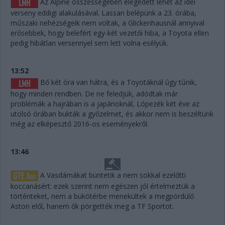
Az Alpine összességében elégedett lehet az idei
verseny eddigi alakulásával. Lassan belépünk a 23. órába,
műszaki nehézségeik nem voltak, a Glickenhausnál annyival
erősebbek, hogy belefért egy-két vezetői hiba, a Toyota ellen
pedig hibátlan versennyel sem lett volna esélyük.
13:52
Bő két óra van hátra, és a Toyotáknál úgy tűnik,
hogy minden rendben. De ne feledjük, adódtak már
problémák a hajrában is a japánoknál, Lópezék két éve az
utolsó órában bukták a győzelmet, és akkor nem is beszéltünk
még az elképesztő 2016-os eseményekről.
13:46
A Vasdámákat büntetik a nem sokkal ezelőtti
koccanásért: ezek szerint nem egészen jól értelmeztük a
történteket, nem a bukótérbe menekültek a megpördülő
Aston elől, hanem ők pörgették meg a TF Sportot.