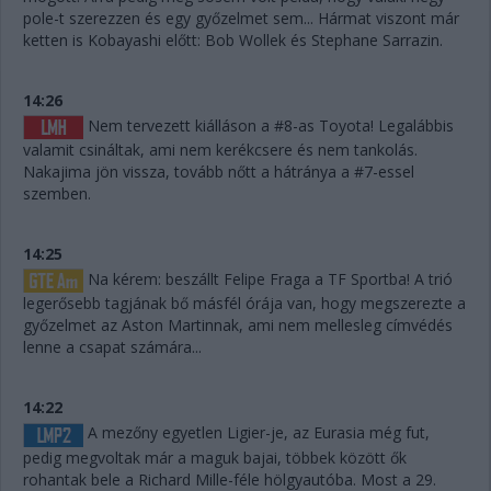
pole-t szerezzen és egy győzelmet sem... Hármat viszont már
ketten is Kobayashi előtt: Bob Wollek és Stephane Sarrazin.
14:26
Nem tervezett kiálláson a #8-as Toyota! Legalábbis
valamit csináltak, ami nem kerékcsere és nem tankolás.
Nakajima jön vissza, tovább nőtt a hátránya a #7-essel
szemben.
14:25
Na kérem: beszállt Felipe Fraga a TF Sportba! A trió
legerősebb tagjának bő másfél órája van, hogy megszerezte a
győzelmet az Aston Martinnak, ami nem mellesleg címvédés
lenne a csapat számára...
14:22
A mezőny egyetlen Ligier-je, az Eurasia még fut,
pedig megvoltak már a maguk bajai, többek között ők
rohantak bele a Richard Mille-féle hölgyautóba. Most a 29.