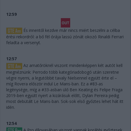
12:59
És innentől kezdve már nincs miért beszélni a célba
érési rekordról: a bő fél órája lassú zónát okozó Rinaldi Ferrari
feladta a versenyt.
12:57
Az amatőröknél viszont mindenképpen két autót kell
megnéznünk: Perrodo több kategóriadobogó után szeretne
végre nyerni, a legutóbbit tavaly Nielsennel együtt érte el –
míg Rovera először indul Le Mans-ban. Ez a #83-as
legénysége, míg a #33-asban ülő Ben Keating és Felipe Fraga
2019-ben együtt nyert a kizárásuk előtt, Dylan Pereira pedig
most debütált Le Mans-ban. Sok-sok első győztes lehet hát itt
idén.
12:54
A Pro éllovasában viszont vannak korábbi győztesek,