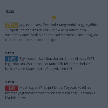
13:22
Jajj, ez de veszélyes volt! Megpördült a gyengébbik
TF Sport, de az érkezők közül senki nem találta el: a
Vasdámák autójának a sóderbe kellett menekülnie, hogy ne
csattanjon bele Hancock autójába.
13:19
Egy kisebb hiba-hibácska történt az éllovas WRT
legutóbbi kiállása során, így Kubicáék fél percen belülre
kerültek a Le Mans-i kategóriagyőzelemtől!
13:18
Most épp a #7-es járt kint a Toyoták közül, az
üzemanyagrendszer most rendesen viselkedik. Legalábbis
kívülről nézve.