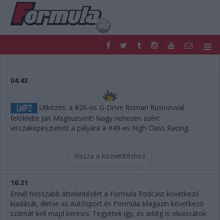
F1
PARC FERMÉ
FORMULA
MOTOR
04:43
NEMZETKÖZI
HAZAI
RETRO
EGYÉB
Ütközés: a #26-os G-Drive Roman Rusinovval
PODCAST
SHOP
felöklelte Jan Magnussent! Nagy nehezen azért
LIVE
TIPPJÁTÉK
visszakepesztetett a pályára a #49-es High Class Racing.
DIGITÁLIS MAGAZIN
PONTÁLLÁSOK
VERSENYNAPTÁRAK
Vissza a közvetítéshez
16:21
Ennél hosszabb áttekintésért a Formula Podcast következő
kiadását, illetve az Autósport és Formula Magazin következő
számát kell majd keresni. Tegyetek így, és addig is olvassátok