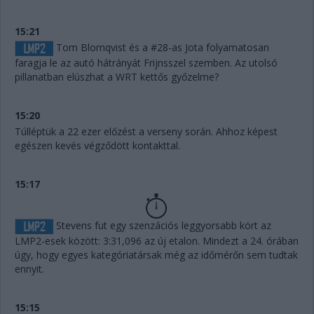
15:21
Tom Blomqvist és a #28-as Jota folyamatosan
faragja le az autó hátrányát Frijnsszel szemben. Az utolsó
pillanatban elúszhat a WRT kettős győzelme?
15:20
Túlléptük a 22 ezer előzést a verseny során. Ahhoz képest
egészen kevés végződött kontakttal.
15:17
Stevens fut egy szenzációs leggyorsabb kört az
LMP2-esek között: 3:31,096 az új etalon. Mindezt a 24. órában
úgy, hogy egyes kategóriatársak még az időmérőn sem tudtak
ennyit.
15:15