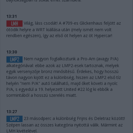
13:31
Világ, láss csodát! A #709-es Glickenhaus feljött az
ötödik helyre a WRT kiállása után (mely ismét nem volt
rendben egészen), így az első öt helyen az öt Hypercar!
13:30
Nem nagyon foglalkoztunk a Pro-Am (avagy P/A)
alkategóriával: ebbe azok az LMP2-esek tartoznak, melyek
egyik versenyzője bronz minősítésű. Érdekes, hogy hosszú
távon nagyon kijött ez a különbség, hiszen az LMP2 első tíz
helyén "nem P/A" autó található, majd őket követi a nyolc
P/A, s egyedül a 19. helyezett United #22 lóg ki ebbők a
sormintából a hosszú szerelés miatt.
13:27
23 másodperc a különbség Frijns és Deletraz között!
Szépen lassan az összes kategória nyitottá válik. Mármint az
LMH kivételével.