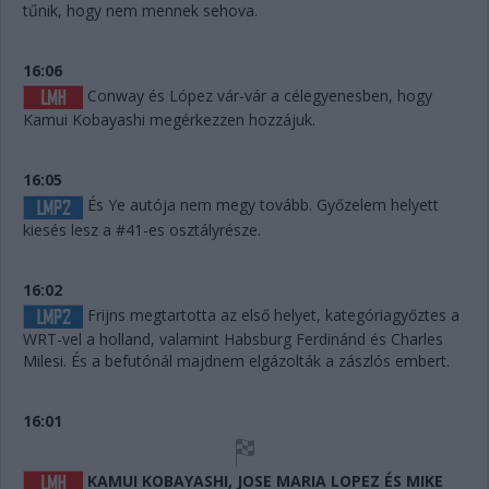
tűnik, hogy nem mennek sehova.
16:06
Conway és López vár-vár a célegyenesben, hogy
Kamui Kobayashi megérkezzen hozzájuk.
16:05
És Ye autója nem megy tovább. Győzelem helyett
kiesés lesz a #41-es osztályrésze.
16:02
Frijns megtartotta az első helyet, kategóriagyőztes a
WRT-vel a holland, valamint Habsburg Ferdinánd és Charles
Milesi. És a befutónál majdnem elgázolták a zászlós embert.
16:01
KAMUI KOBAYASHI, JOSE MARIA LOPEZ ÉS MIKE