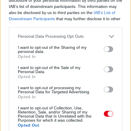
disclosure of your personal information by third parties on the
14:53
IAB’s list of downstream participants. This information may
Hajjajj... A #31-es kerékcserén. Vajon most sima
also be disclosed by us to third parties on the
IAB’s List of
lesz?
Downstream Participants
that may further disclose it to other
third parties.
14:46
Please note that this website/app uses one or more Google
Personal Data Processing Opt Outs
services and may gather and store information including but
not limited to your visit or usage behaviour. You may click to
I want to opt-out of the Sharing of my
A PR1 Mathiasen azóta sem jött ki, hivatalosan nem
personal data.
grant or deny consent to Google and its third-party tags to
estek ki, de semmi jele nincs annak, hogy ez az autó még
Opted In
use your data for below specified purposes in below Google
megmozdulna. Maradtak 45-en.
consent section.
I want to opt-out of the Sale of my
Personal Data.
Opted In
14:45
I want to opt-out of processing my
Personal Data for Targeted Advertising.
Egyre közelebb az eső. Egyre-egyre közelebb.
Opted In
I want to opt-out of Collection, Use,
14:44
Retention, Sale, and/or Sharing of my
Akárhogy számolom, a két WRT-nek még két-két
Personal Data that Is Unrelated with the
Purposes for which it was collected.
kiállása lesz, hacsak nem jön egy hosszabb megszakítás,
Opted Out
lassú zóna, safety car, vagy ilyesmi.