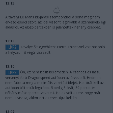
13:15
A tavalyi Le Mans időjárási szempontból a soha meg nem
érkező esőről szólt, az idei viszont leginkább a szemerkélő égi
áldásról. Az előző percekben is jelentettek néhány cseppet.
13:13
Tavalyelőtt egyébként Pierre Thiriet-vel volt hasonló
a helyzet – ő végül visszaült.
13:10
Óh, ez nem kicsit kellemetlen. A csendes és lassú
versenyt futó Dragonspeed autóban az úrvezető, Hedman
nem futotta meg a minimális vezetési idejét. Hat órát kell az
autóban tölteniük legalább, ő pedig 5 órát, 59 percet és
néhány másodpercet vezetett. Ha az volt a terv, hogy már
nem ül vissza, akkor ezt a tervet újra kell írni.
13:07