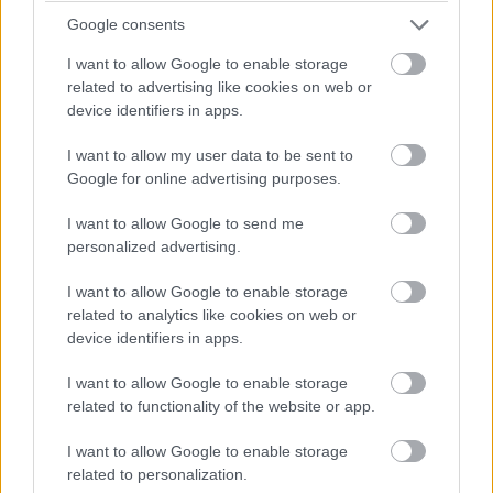
Google consents
14:42
I want to allow Google to enable storage
Brundle hozza majd a célba a P2 5-6. helyéért
related to advertising like cookies on web or
harcoló lengyel autót. Nagyon szép versenyt teljesített az
device identifiers in apps.
Inter Europol, minden elismerést megérdemelnek.
I want to allow my user data to be sent to
Google for online advertising purposes.
14:40
Amit viszont le lehetne, az Frijns 10 másodperces
I want to allow Google to send me
hátránya Yifeijel szemben... Csakhogy van valami baj a #31-es
personalized advertising.
WRT emelőjével, így az utolsó kerékcserénél valamennyit
biztosan veszítenek majd.
I want to allow Google to enable storage
related to analytics like cookies on web or
14:39
device identifiers in apps.
A Próban Pier Guidi és Garcia között 50 másodperc
I want to allow Google to enable storage
van. Ezt egy safety car éppen-éppen lenullázhatja még, de
related to functionality of the website or app.
erőből ezt még annyira se lehet itt ledolgozni, ahogy a 100-at
az amatőrök között.
I want to allow Google to enable storage
related to personalization.
14:38