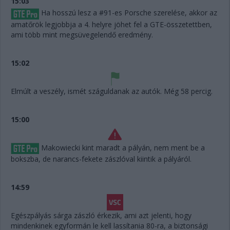
15:03
Ha hosszú lesz a #91-es Porsche szerelése, akkor az
amatőrök legjobbja a 4. helyre jöhet fel a GTE-összetettben,
ami több mint megsüvegelendő eredmény.
15:02
Elmúlt a veszély, ismét száguldanak az autók. Még 58 percig.
15:00
Makowiecki kint maradt a pályán, nem ment be a
bokszba, de narancs-fekete zászlóval kiintik a pályáról.
14:59
Egészpályás sárga zászló érkezik, ami azt jelenti, hogy
mindenkinek egyformán le kell lassítania 80-ra, a biztonsági