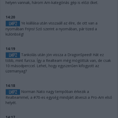
helyen vannak, három Am-kategóriás gép is előzi őket.
14:20
Ye kiállása után visszaáll az élre, de ott van a
nyomában Frijns! Szó szerint a nyomában, pár tized a
különbség!
14:19
Tankolás után jön vissza a DragonSpeed! Hát ez
több, mint furcsa. Így a Realteam még mögöttük van, de csak
10 másodperccel. Lehet, hogy egyszerűen kifogyott az
üzemanyag?
14:18
Norman Nato nagy tempóban érkezik a
Realteammel, a #70-es egység mindjárt átveszi a Pro-Am első
helyét.
14:17