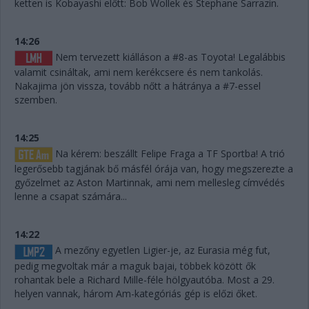
ketten is Kobayashi előtt: Bob Wollek és Stephane Sarrazin.
14:26
Nem tervezett kiálláson a #8-as Toyota! Legalábbis
valamit csináltak, ami nem kerékcsere és nem tankolás.
Nakajima jön vissza, tovább nőtt a hátránya a #7-essel
szemben.
14:25
Na kérem: beszállt Felipe Fraga a TF Sportba! A trió
legerősebb tagjának bő másfél órája van, hogy megszerezte a
győzelmet az Aston Martinnak, ami nem mellesleg címvédés
lenne a csapat számára...
14:22
A mezőny egyetlen Ligier-je, az Eurasia még fut,
pedig megvoltak már a maguk bajai, többek között ők
rohantak bele a Richard Mille-féle hölgyautóba. Most a 29.
helyen vannak, három Am-kategóriás gép is előzi őket.