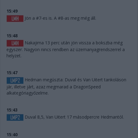
15:49
Jön a #7-es is. A #8-as meg még áll.
15:48
Nakajima 13 perc után jön vissza a bokszba még
egyszer. Nagyon nincs rendben az üzemanyagrendszerrel a
helyzet.
15:47
Hedman megúszta: Duval és Van Uitert tankoláson
jár, illetve járt, azaz megmarad a DragonSpeed
alkategóriagyőzelme.
15:43
Duval 8,5, Van Uitert 17 másodpercre Hedmantól.
15:40