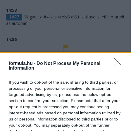
14:58
Megvolt a #41-es utolsó előtti kiállása is, Yifei maradt
az autóban.
14:56
Húha! Makowiecki keresztülszáguldott az utolsó
sikánon, és elhagyta a diffúzorát! Aztán újabb darabok esnek
formula.hu -
Do Not Process My Personal
le az autóról, aminek elment a fékje a kritikus pillanatban a
Information
versenyző elmondása szerint.
If you wish to opt-out of the sale, sharing to third parties, or
processing of your personal or sensitive information for
14:53
targeted advertising by us, please use the below opt-out
A hátsó gumikat le tudták ugyan cserélni, de megint
section to confirm your selection. Please note that after your
ugrálni kellett az autón, mert az emelő, az bizony továbbra
opt-out request is processed you may continue seeing
sem működik rendesen.
interest-based ads based on personal information utilized by
us or personal information disclosed to third parties prior to
14:53
your opt-out. You may separately opt-out of the further