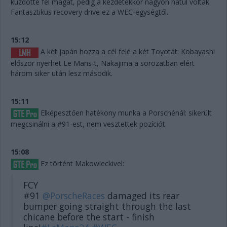
küzdötte fel magát, pedig a kezdetekkor nagyon hátul voltak.
Fantasztikus recovery drive ez a WEC-egységtől.
15:12
A két japán hozza a cél felé a két Toyotát: Kobayashi
először nyerhet Le Mans-t, Nakajima a sorozatban elért
három siker után lesz második.
15:11
Elképesztően hatékony munka a Porschénál: sikerült
megcsinálni a #91-est, nem vesztettek pozíciót.
15:08
Ez történt Makowieckivel:
FCY
#91
@PorscheRaces
damaged its rear
bumper going straight through the last
chicane before the start - finish