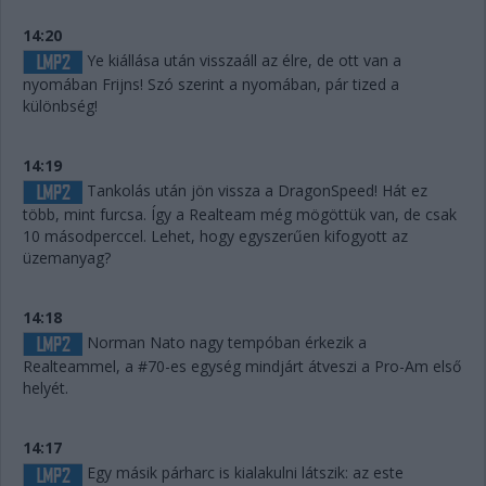
14:20
Ye kiállása után visszaáll az élre, de ott van a
nyomában Frijns! Szó szerint a nyomában, pár tized a
különbség!
14:19
Tankolás után jön vissza a DragonSpeed! Hát ez
több, mint furcsa. Így a Realteam még mögöttük van, de csak
10 másodperccel. Lehet, hogy egyszerűen kifogyott az
üzemanyag?
14:18
Norman Nato nagy tempóban érkezik a
Realteammel, a #70-es egység mindjárt átveszi a Pro-Am első
helyét.
14:17
Egy másik párharc is kialakulni látszik: az este