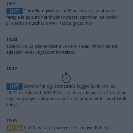
15:21
Tom Blomqvist és a #28-as Jota folyamatosan
faragja le az autó hátrányát Frijnsszel szemben. Az utolsó
pillanatban elúszhat a WRT kettős győzelme?
15:20
Túlléptük a 22 ezer előzést a verseny során. Ahhoz képest
egészen kevés végződött kontakttal.
15:17
Stevens fut egy szenzációs leggyorsabb kört az
LMP2-esek között: 3:31,096 az új etalon. Mindezt a 24. órában
úgy, hogy egyes kategóriatársak még az időmérőn sem tudtak
ennyit.
15:15
A #60-as Iron Lynx egészen a negyedik helyik