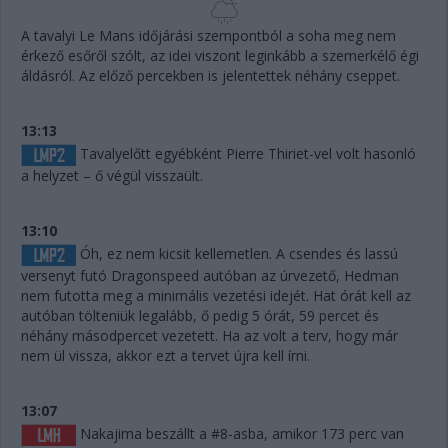
A tavalyi Le Mans időjárási szempontból a soha meg nem
érkező esőről szólt, az idei viszont leginkább a szemerkélő égi
áldásról. Az előző percekben is jelentettek néhány cseppet.
13:13
Tavalyelőtt egyébként Pierre Thiriet-vel volt hasonló
a helyzet – ő végül visszaült.
13:10
Óh, ez nem kicsit kellemetlen. A csendes és lassú
versenyt futó Dragonspeed autóban az úrvezető, Hedman
nem futotta meg a minimális vezetési idejét. Hat órát kell az
autóban tölteniük legalább, ő pedig 5 órát, 59 percet és
néhány másodpercet vezetett. Ha az volt a terv, hogy már
nem ül vissza, akkor ezt a tervet újra kell írni.
13:07
Nakajima beszállt a #8-asba, amikor 173 perc van