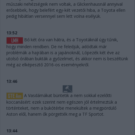
műszaki nehézségeik nem voltak, a Glickenhausnál annyival
erősebbek, hogy belefért egy-két vezetői hiba, a Toyota ellen
pedig hibátlan versennyel sem lett volna esélyük.
13:52
Bő két óra van hátra, és a Toyotáknál úgy tűnik,
hogy minden rendben. De ne feledjük, adódtak már
problémák a hajrában is a japánoknál, Lópezék két éve az
utolsó órában bukták a győzelmet, és akkor nem is beszéltünk
még az elképesztő 2016-os eseményekről.
13:46
A Vasdámákat büntetik a nem sokkal ezelőtti
koccanásért: ezek szerint nem egészen jól értelmeztük a
történteket, nem a bukótérbe menekültek a megpördülő
Aston elől, hanem ők pörgették meg a TF Sportot.
13:44