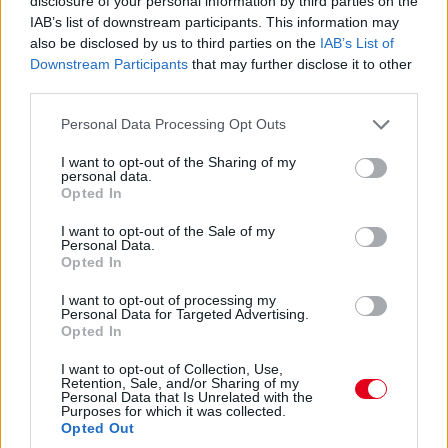
disclosure of your personal information by third parties on the
Hajjajj... A #31-es kerékcserén. Vajon most sima
IAB’s list of downstream participants. This information may
lesz?
also be disclosed by us to third parties on the
IAB’s List of
Downstream Participants
that may further disclose it to other
14:46
third parties.
Please note that this website/app uses one or more Google
Personal Data Processing Opt Outs
A PR1 Mathiasen azóta sem jött ki, hivatalosan nem
services and may gather and store information including but
estek ki, de semmi jele nincs annak, hogy ez az autó még
not limited to your visit or usage behaviour. You may click to
I want to opt-out of the Sharing of my
megmozdulna. Maradtak 45-en.
personal data.
grant or deny consent to Google and its third-party tags to
Opted In
use your data for below specified purposes in below Google
consent section.
14:45
I want to opt-out of the Sale of my
Personal Data.
Opted In
Egyre közelebb az eső. Egyre-egyre közelebb.
I want to opt-out of processing my
Personal Data for Targeted Advertising.
Opted In
14:44
Akárhogy számolom, a két WRT-nek még két-két
I want to opt-out of Collection, Use,
Retention, Sale, and/or Sharing of my
kiállása lesz, hacsak nem jön egy hosszabb megszakítás,
Personal Data that Is Unrelated with the
lassú zóna, safety car, vagy ilyesmi.
Purposes for which it was collected.
Opted Out