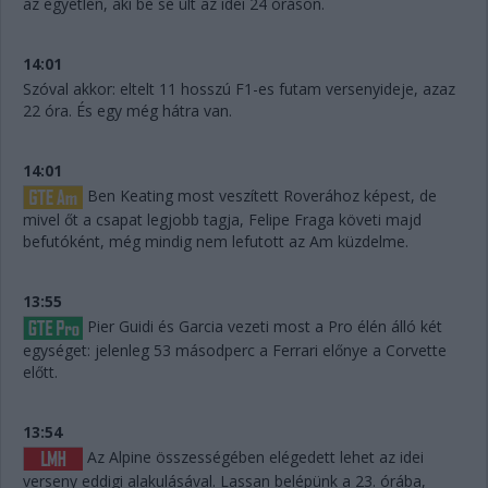
az egyetlen, aki be se ült az idei 24 óráson.
14:01
Szóval akkor: eltelt 11 hosszú F1-es futam versenyideje, azaz
22 óra. És egy még hátra van.
14:01
Ben Keating most veszített Roverához képest, de
mivel őt a csapat legjobb tagja, Felipe Fraga követi majd
befutóként, még mindig nem lefutott az Am küzdelme.
13:55
Pier Guidi és Garcia vezeti most a Pro élén álló két
egységet: jelenleg 53 másodperc a Ferrari előnye a Corvette
előtt.
13:54
Az Alpine összességében elégedett lehet az idei
verseny eddigi alakulásával. Lassan belépünk a 23. órába,