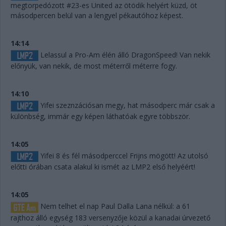
megtorpedózott #23-es United az ötödik helyért küzd, öt
másodpercen belül van a lengyel pékautóhoz képest.
14:14
Lelassul a Pro-Am élén álló DragonSpeed! Van nekik
előnyük, van nekik, de most méterről méterre fogy.
14:10
Yifei szeznzációsan megy, hat másodperc már csak a
különbség, immár egy képen láthatóak egyre többször.
14:05
Yifei 8 és fél másodperccel Frijns mögött! Az utolsó
előtti órában csata alakul ki ismét az LMP2 első helyéért!
14:05
Nem telhet el nap Paul Dalla Lana nélkül: a 61
rajthoz álló egység 183 versenyzője közül a kanadai úrvezető