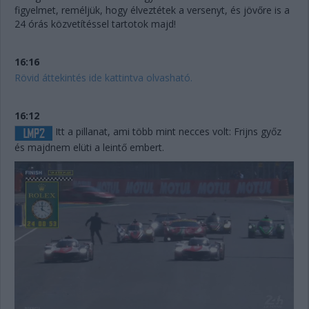
figyelmet, reméljük, hogy élveztétek a versenyt, és jövőre is a
24 órás közvetítéssel tartotok majd!
16:16
Rövid áttekintés ide kattintva olvasható.
16:12
Itt a pillanat, ami több mint necces volt: Frijns győz
és majdnem elüti a leintő embert.