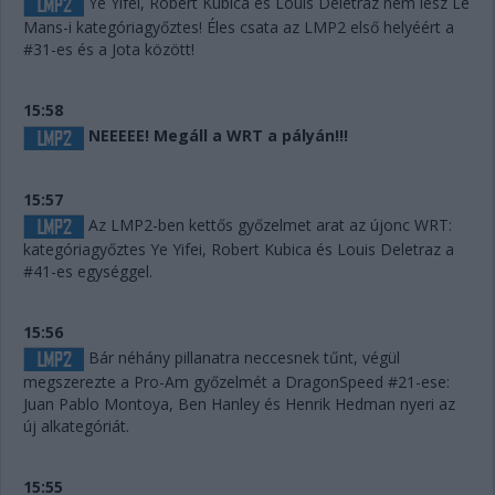
Ye Yifei, Robert Kubica és Louis Deletraz nem lesz Le
Mans-i kategóriagyőztes! Éles csata az LMP2 első helyéért a
#31-es és a Jota között!
15:58
NEEEEE! Megáll a WRT a pályán!!!
15:57
Az LMP2-ben kettős győzelmet arat az újonc WRT:
kategóriagyőztes Ye Yifei, Robert Kubica és Louis Deletraz a
#41-es egységgel.
15:56
Bár néhány pillanatra neccesnek tűnt, végül
megszerezte a Pro-Am győzelmét a DragonSpeed #21-ese:
Juan Pablo Montoya, Ben Hanley és Henrik Hedman nyeri az
új alkategóriát.
15:55