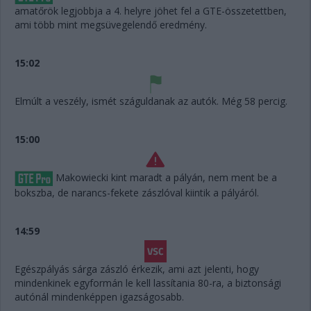
amatőrök legjobbja a 4. helyre jöhet fel a GTE-összetettben,
ami több mint megsüvegelendő eredmény.
15:02
Elmúlt a veszély, ismét száguldanak az autók. Még 58 percig.
15:00
Makowiecki kint maradt a pályán, nem ment be a
bokszba, de narancs-fekete zászlóval kiintik a pályáról.
14:59
Egészpályás sárga zászló érkezik, ami azt jelenti, hogy
mindenkinek egyformán le kell lassítania 80-ra, a biztonsági
autónál mindenképpen igazságosabb.