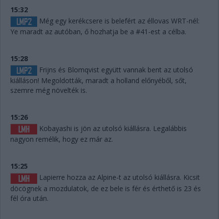
15:32
Még egy kerékcsere is belefért az éllovas WRT-nél:
Ye maradt az autóban, ő hozhatja be a #41-est a célba.
15:28
Frijns és Blomqvist együtt vannak bent az utolsó
kiálláson! Megoldották, maradt a holland előnyéből, sőt,
szemre még növelték is.
15:26
Kobayashi is jön az utolsó kiállásra. Legalábbis
nagyon remélik, hogy ez már az.
15:25
Lapierre hozza az Alpine-t az utolsó kiállásra. Kicsit
döcögnek a mozdulatok, de ez bele is fér és érthető is 23 és
fél óra után.