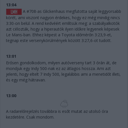
13:04
A #708-as Glickenhaus megfutotta saját leggyorsabb
körét, ami viszont nagyon érdekes, hogy ez még mindig nincs
3:30-on belül. A rend kedvéért említsük meg: a szabályalkotók
azt célozták, hogy a hiperautók ilyen időkre legyenek képesek
Le Mans-ban. Ehhez képest a Toyota időmérőn 3:23,9-et,
tegnap este versenykörülmények között 3:27,6-ot tudott.
13:01
Erősen gondolkodom, milyen autóverseny tart 3 órán át, de
mondjuk egy Indy 500-nak ez az átlagos hossza. Ami azt
jelenti, hogy eltelt 7 Indy 500, legalábbis ami a menetidőt illeti,
és egy még hátravan.
13:00
A radarelőrejelzés továbbra is esőt mutat az utolsó óra
kezdetére. Csak mondom.