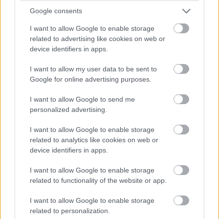
14:42
Google consents
Brundle hozza majd a célba a P2 5-6. helyéért
I want to allow Google to enable storage
harcoló lengyel autót. Nagyon szép versenyt teljesített az
Inter Europol, minden elismerést megérdemelnek.
related to advertising like cookies on web or
device identifiers in apps.
14:40
I want to allow my user data to be sent to
Amit viszont le lehetne, az Frijns 10 másodperces
Google for online advertising purposes.
hátránya Yifeijel szemben... Csakhogy van valami baj a #31-es
WRT emelőjével, így az utolsó kerékcserénél valamennyit
I want to allow Google to send me
biztosan veszítenek majd.
personalized advertising.
I want to allow Google to enable storage
14:39
related to analytics like cookies on web or
A Próban Pier Guidi és Garcia között 50 másodperc
device identifiers in apps.
van. Ezt egy safety car éppen-éppen lenullázhatja még, de
erőből ezt még annyira se lehet itt ledolgozni, ahogy a 100-at
I want to allow Google to enable storage
az amatőrök között.
related to functionality of the website or app.
I want to allow Google to enable storage
14:38
related to personalization.
A különbség nagyjából 1:40, lesz még 20 kör, ez