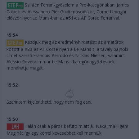
Szintén Ferrari-győzelem a Pro-kategóriában: James
Calado és Alessandro Pier Guidi másodszor, Come Ledogar
először nyer Le Mans-ban az #51-es AF Corse Ferrarival.
15:54
Kezdjük meg az eredményhirdetést: az amatőrök
között a #83-as AF Corse nyeri a Le Mans-t, a tavaly bajnoki
címet szerző Francois Perrodo és Nicklas Nielsen, valamint
Alessio Rovera immár Le Mans-i kategóriagyőztesnek
mondhatja magát.
15:52
Szerintem kijelenthető, hogy nem fog esni.
15:50
Talán csak a páros befutó miatt áll Nakajima? Igen!
Meg hát így egy körrel kevesebbet kell menniük.