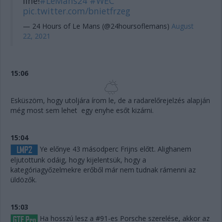
line!
#LeMans24
#WEC
pic.twitter.com/bnietfrzeg
— 24 Hours of Le Mans (@24hoursoflemans)
August
22, 2021
15:06
Esküszöm, hogy utoljára írom le, de a radarelőrejelzés alapján
még most sem lehet egy enyhe esőt kizárni.
15:04
Ye előnye 43 másodperc Frijns előtt. Alighanem
eljutottunk odáig, hogy kijelentsük, hogy a
kategóriagyőzelmekre erőből már nem tudnak rámenni az
üldözők.
15:03
Ha hosszú lesz a #91-es Porsche szerelése, akkor az