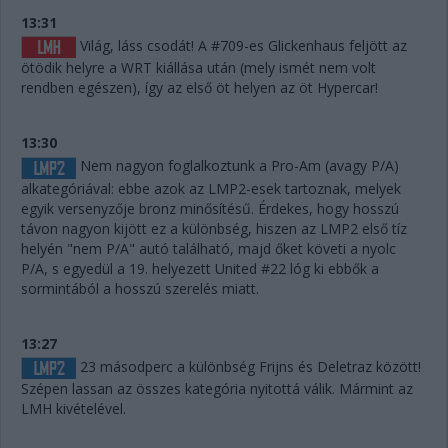
13:31
Világ, láss csodát! A #709-es Glickenhaus feljött az
ötödik helyre a WRT kiállása után (mely ismét nem volt
rendben egészen), így az első öt helyen az öt Hypercar!
13:30
Nem nagyon foglalkoztunk a Pro-Am (avagy P/A)
alkategóriával: ebbe azok az LMP2-esek tartoznak, melyek
egyik versenyzője bronz minősítésű. Érdekes, hogy hosszú
távon nagyon kijött ez a különbség, hiszen az LMP2 első tíz
helyén "nem P/A" autó található, majd őket követi a nyolc
P/A, s egyedül a 19. helyezett United #22 lóg ki ebbők a
sormintából a hosszú szerelés miatt.
13:27
23 másodperc a különbség Frijns és Deletraz között!
Szépen lassan az összes kategória nyitottá válik. Mármint az
LMH kivételével.