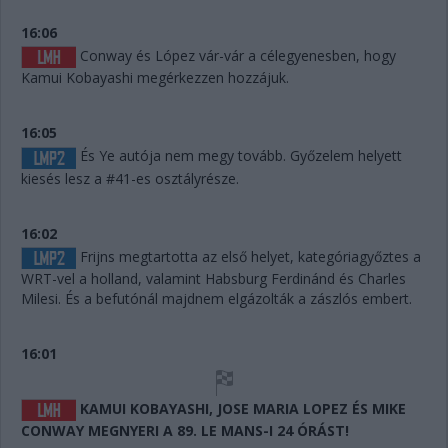
16:06
Conway és López vár-vár a célegyenesben, hogy
Kamui Kobayashi megérkezzen hozzájuk.
16:05
És Ye autója nem megy tovább. Győzelem helyett
kiesés lesz a #41-es osztályrésze.
16:02
Frijns megtartotta az első helyet, kategóriagyőztes a
WRT-vel a holland, valamint Habsburg Ferdinánd és Charles
Milesi. És a befutónál majdnem elgázolták a zászlós embert.
16:01
KAMUI KOBAYASHI, JOSE MARIA LOPEZ ÉS MIKE
CONWAY MEGNYERI A 89. LE MANS-I 24 ÓRÁST!