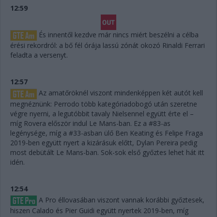
12:59
És innentől kezdve már nincs miért beszélni a célba
érési rekordról: a bő fél órája lassú zónát okozó Rinaldi Ferrari
feladta a versenyt.
12:57
Az amatőröknél viszont mindenképpen két autót kell
megnéznünk: Perrodo több kategóriadobogó után szeretne
végre nyerni, a legutóbbit tavaly Nielsennel együtt érte el –
míg Rovera először indul Le Mans-ban. Ez a #83-as
legénysége, míg a #33-asban ülő Ben Keating és Felipe Fraga
2019-ben együtt nyert a kizárásuk előtt, Dylan Pereira pedig
most debütált Le Mans-ban. Sok-sok első győztes lehet hát itt
idén.
12:54
A Pro éllovasában viszont vannak korábbi győztesek,
hiszen Calado és Pier Guidi együtt nyertek 2019-ben, míg