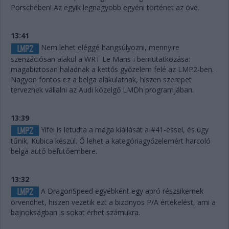
Porschében! Az egyik legnagyobb egyéni történet az övé.
13:41
Nem lehet eléggé hangsúlyozni, mennyire
szenzációsan alakul a WRT Le Mans-i bemutatkozása:
magabiztosan haladnak a kettős győzelem felé az LMP2-ben.
Nagyon fontos ez a belga alakulatnak, hiszen szerepet
terveznek vállalni az Audi közelgő LMDh programjában.
13:39
Yifei is letudta a maga kiállását a #41-essel, és úgy
tűnik, Kubica készül. Ő lehet a kategóriagyőzelemért harcoló
belga autó befutóembere.
13:32
A DragonSpeed egyébként egy apró részsikernek
örvendhet, hiszen vezetik ezt a bizonyos P/A értékelést, ami a
bajnokságban is sokat érhet számukra.