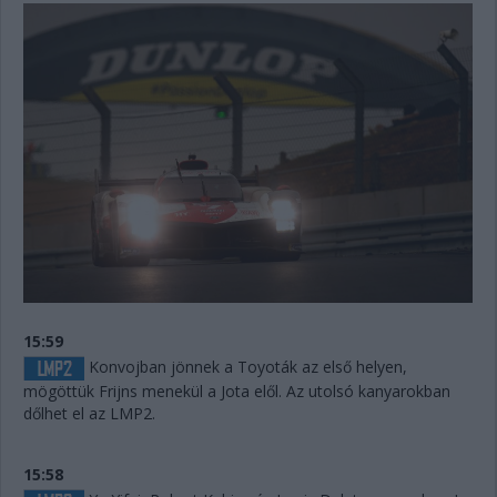
15:59
Konvojban jönnek a Toyoták az első helyen,
mögöttük Frijns menekül a Jota elől. Az utolsó kanyarokban
dőlhet el az LMP2.
15:58