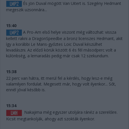
És jön Duval mögött Van Uitert is. Szegény Hedmant
megeszik uzsonnára...
15:40
A Pro-Am első helye viszont még változhat: vissza
kellett rakni a DragonSpeedbe a bronz licenszes Hedmant, akit
így a korábbi Le Mans-győztes Loic Duval készülhet
levadászni. Az előző körük között 6 és fél másodperc volt a
különbség, a lemaradás pedig már csak 12 szekundum.
15:38
22 perc van hátra, itt merül fel a kérdés, hogy lesz-e még
valamilyen fordulat. Megesett már, hogy volt ilyenkor... Sőt,
ennél jóval később is.
15:34
Nakajima még egyszer utoljára ránéz a szerelőire.
Kicsit megtankolják, ahogy azt szokták ilyenkor.