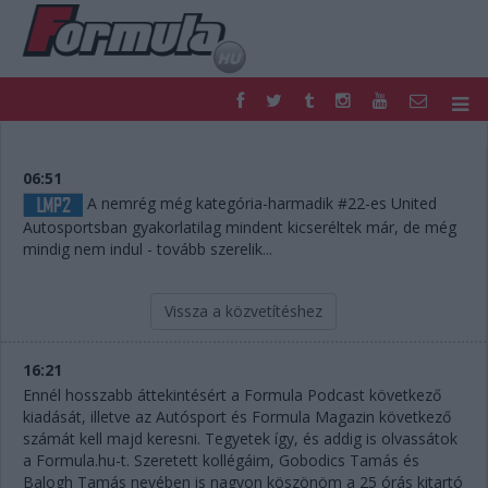
F1
PARC FERMÉ
FORMULA
MOTOR
06:51
NEMZETKÖZI
HAZAI
A nemrég még kategória-harmadik #22-es United
Autosportsban gyakorlatilag mindent kicseréltek már, de még
RETRO
EGYÉB
mindig nem indul - tovább szerelik...
PODCAST
SHOP
LIVE
TIPPJÁTÉK
DIGITÁLIS MAGAZIN
PONTÁLLÁSOK
Vissza a közvetítéshez
VERSENYNAPTÁRAK
16:21
Ennél hosszabb áttekintésért a Formula Podcast következő
kiadását, illetve az Autósport és Formula Magazin következő
számát kell majd keresni. Tegyetek így, és addig is olvassátok
a Formula.hu-t. Szeretett kollégáim, Gobodics Tamás és
Balogh Tamás nevében is nagyon köszönöm a 25 órás kitartó