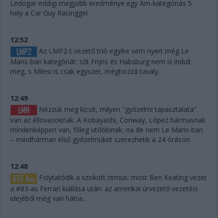
Ledogar eddigi megjobb eredménye egy Am-kategóriás 5.
hely a Car Guy Racinggel.
12:52
Az LMP2-t vezető trió egyike sem nyert még Le
Mans-ban kategóriát: sőt Frijns és Habsburg nem is indult
még, s Milesi is csak egyszer, méghozzá tavaly.
12:49
Nézzük meg kicsit, milyen "győzelmi tapasztalata"
van az éllovasoknak. A Kobayashi, Conway, López hármasnak
mindenképpen van, főleg utóbbinak, na de nem Le Mans-ban
– mindhárman első győzelmüket szerezhetik a 24 óráson.
12:48
Folytatódik a szokott ritmus: most Ben Keating vezet
a #83-as Ferrari kiállása után: az amerikai úrvezető vezetési
idejéből még van hátra...