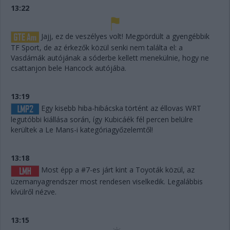
13:22
Jajj, ez de veszélyes volt! Megpördült a gyengébbik
TF Sport, de az érkezők közül senki nem találta el: a
Vasdámák autójának a sóderbe kellett menekülnie, hogy ne
csattanjon bele Hancock autójába.
13:19
Egy kisebb hiba-hibácska történt az éllovas WRT
legutóbbi kiállása során, így Kubicáék fél percen belülre
kerültek a Le Mans-i kategóriagyőzelemtől!
13:18
Most épp a #7-es járt kint a Toyoták közül, az
üzemanyagrendszer most rendesen viselkedik. Legalábbis
kívülről nézve.
13:15