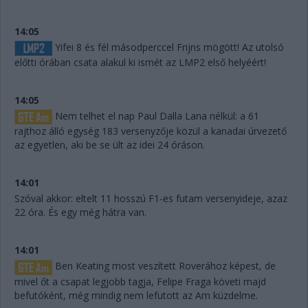
14:05
Yifei 8 és fél másodperccel Frijns mögött! Az utolsó
előtti órában csata alakul ki ismét az LMP2 első helyéért!
14:05
Nem telhet el nap Paul Dalla Lana nélkül: a 61
rajthoz álló egység 183 versenyzője közül a kanadai úrvezető
az egyetlen, aki be se ült az idei 24 óráson.
14:01
Szóval akkor: eltelt 11 hosszú F1-es futam versenyideje, azaz
22 óra. És egy még hátra van.
14:01
Ben Keating most veszített Roverához képest, de
mivel őt a csapat legjobb tagja, Felipe Fraga követi majd
befutóként, még mindig nem lefutott az Am küzdelme.