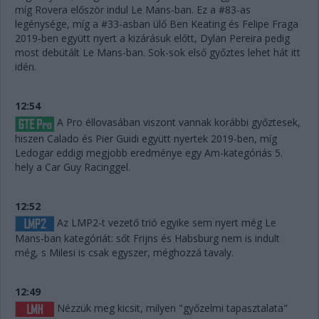
míg Rovera először indul Le Mans-ban. Ez a #83-as
legénysége, míg a #33-asban ülő Ben Keating és Felipe Fraga
2019-ben együtt nyert a kizárásuk előtt, Dylan Pereira pedig
most debütált Le Mans-ban. Sok-sok első győztes lehet hát itt
idén.
12:54
A Pro éllovasában viszont vannak korábbi győztesek,
hiszen Calado és Pier Guidi együtt nyertek 2019-ben, míg
Ledogar eddigi megjobb eredménye egy Am-kategóriás 5.
hely a Car Guy Racinggel.
12:52
Az LMP2-t vezető trió egyike sem nyert még Le
Mans-ban kategóriát: sőt Frijns és Habsburg nem is indult
még, s Milesi is csak egyszer, méghozzá tavaly.
12:49
Nézzük meg kicsit, milyen "győzelmi tapasztalata"