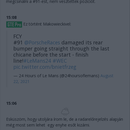
megcsinálni a #91-est, nem vesztettek pozíciót.
15:08
Ez történt Makowieckivel:
FCY
#91
@PorscheRaces
damaged its rear
bumper going straight through the last
chicane before the start - finish
line!
#LeMans24
#WEC
pic.twitter.com/bnietfrzeg
— 24 Hours of Le Mans (@24hoursoflemans)
August
22, 2021
15:06
Esküszöm, hogy utoljára írom le, de a radarelőrejelzés alapján
még most sem lehet egy enyhe esőt kizárni.