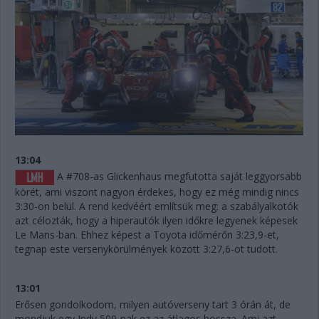
13:04
A #708-as Glickenhaus megfutotta saját leggyorsabb
körét, ami viszont nagyon érdekes, hogy ez még mindig nincs
3:30-on belül. A rend kedvéért említsük meg: a szabályalkotók
azt célozták, hogy a hiperautók ilyen időkre legyenek képesek
Le Mans-ban. Ehhez képest a Toyota időmérőn 3:23,9-et,
tegnap este versenykörülmények között 3:27,6-ot tudott.
13:01
Erősen gondolkodom, milyen autóverseny tart 3 órán át, de
mondjuk egy Indy 500-nak ez az átlagos hossza. Ami azt