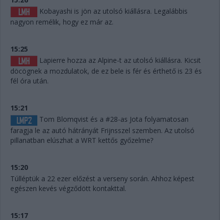
Kobayashi is jön az utolsó kiállásra. Legalábbis
nagyon remélik, hogy ez már az.
15:25
Lapierre hozza az Alpine-t az utolsó kiállásra. Kicsit
döcögnek a mozdulatok, de ez bele is fér és érthető is 23 és
fél óra után.
15:21
Tom Blomqvist és a #28-as Jota folyamatosan
faragja le az autó hátrányát Frijnsszel szemben. Az utolsó
pillanatban elúszhat a WRT kettős győzelme?
15:20
Túlléptük a 22 ezer előzést a verseny során. Ahhoz képest
egészen kevés végződött kontakttal.
15:17