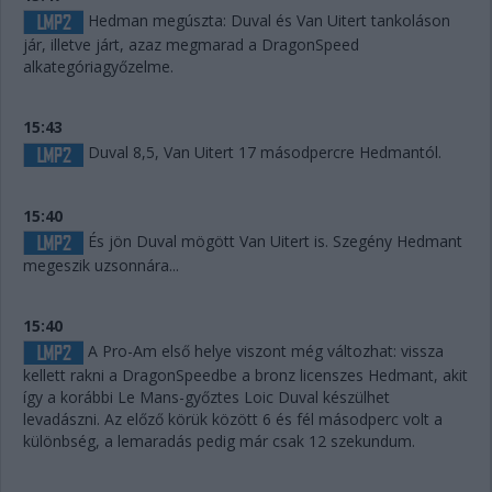
Hedman megúszta: Duval és Van Uitert tankoláson
jár, illetve járt, azaz megmarad a DragonSpeed
alkategóriagyőzelme.
15:43
Duval 8,5, Van Uitert 17 másodpercre Hedmantól.
15:40
És jön Duval mögött Van Uitert is. Szegény Hedmant
megeszik uzsonnára...
15:40
A Pro-Am első helye viszont még változhat: vissza
kellett rakni a DragonSpeedbe a bronz licenszes Hedmant, akit
így a korábbi Le Mans-győztes Loic Duval készülhet
levadászni. Az előző körük között 6 és fél másodperc volt a
különbség, a lemaradás pedig már csak 12 szekundum.