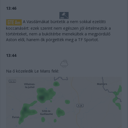
13:46
A Vasdámákat büntetik a nem sokkal ezelőtti
koccanásért: ezek szerint nem egészen jól értelmeztük a
történteket, nem a bukótérbe menekültek a megpördülő
Aston elől, hanem ők pörgették meg a TF Sportot.
13:44
Na ő közeledik Le Mans felé: