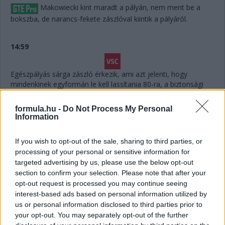
Makowiecki kint maradt a pályán, nem ment be a
bokszba, de narancs-fekete zászlóval kiintik a pályáról.
14:59
Egészpályás sárga zászló érkezik, ami azt jelenti, hogy
mindenkinek egyformán le kell lassítania 80-ra, a biztonsági
autónál mindenképpen igazságosabb.
formula.hu -
Do Not Process My Personal
Information
14:58
Megvolt a #41-es utolsó előtti kiállása is, Yifei maradt
If you wish to opt-out of the sale, sharing to third parties, or
az autóban.
processing of your personal or sensitive information for
targeted advertising by us, please use the below opt-out
14:56
section to confirm your selection. Please note that after your
opt-out request is processed you may continue seeing
interest-based ads based on personal information utilized by
Húha! Makowiecki keresztülszáguldott az utolsó
us or personal information disclosed to third parties prior to
sikánon, és elhagyta a diffúzorát! Aztán újabb darabok esnek
your opt-out. You may separately opt-out of the further
le az autóról, aminek elment a fékje a kritikus pillanatban a