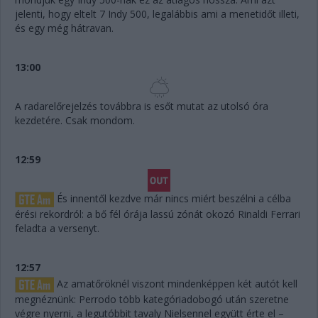
jelenti, hogy eltelt 7 Indy 500, legalábbis ami a menetidőt illeti,
és egy még hátravan.
13:00
A radarelőrejelzés továbbra is esőt mutat az utolsó óra
kezdetére. Csak mondom.
12:59
És innentől kezdve már nincs miért beszélni a célba
érési rekordról: a bő fél órája lassú zónát okozó Rinaldi Ferrari
feladta a versenyt.
12:57
Az amatőröknél viszont mindenképpen két autót kell
megnéznünk: Perrodo több kategóriadobogó után szeretne
végre nyerni, a legutóbbit tavaly Nielsennel együtt érte el –