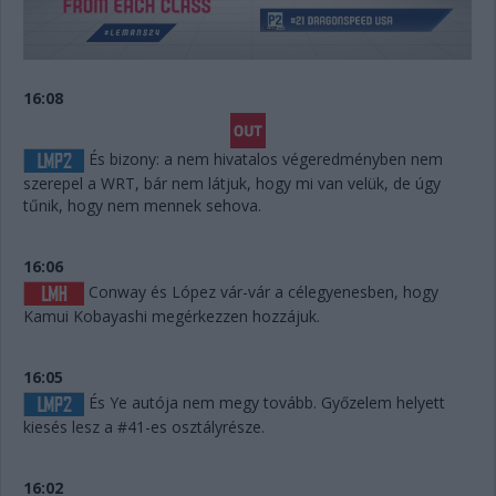
16:08
És bizony: a nem hivatalos végeredményben nem
szerepel a WRT, bár nem látjuk, hogy mi van velük, de úgy
tűnik, hogy nem mennek sehova.
16:06
Conway és López vár-vár a célegyenesben, hogy
Kamui Kobayashi megérkezzen hozzájuk.
16:05
És Ye autója nem megy tovább. Győzelem helyett
kiesés lesz a #41-es osztályrésze.
16:02