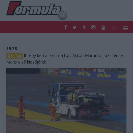
F1
PARC FERMÉ
FORMULA
MOTOR
19:38
NEMZETKÖZI
HAZAI
Itt egy kép a rommá tört Aston Martinról, az idei Le
Mans első kiesőjéről:
RETRO
EGYÉB
PODCAST
SHOP
LIVE
TIPPJÁTÉK
DIGITÁLIS MAGAZIN
PONTÁLLÁSOK
VERSENYNAPTÁRAK