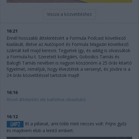
Vissza a közvetítéshez
16:21
Ennél hosszabb áttekintésért a Formula Podcast következő
kiadását, illetve az Autósport és Formula Magazin következő
számát kell majd keresni. Tegyetek így, és addig is olvassátok
a Formula.hu-t. Szeretett kollégáim, Gobodics Tamás és
Balogh Tamás nevében is nagyon köszönöm a 25 órás kitartó
figyelmet, reméljük, hogy élveztétek a versenyt, és jövőre is a
24 órás közvetítéssel tartotok majd!
16:16
Rövid áttekintés ide kattintva olvasható.
16:12
Itt a pillanat, ami több mint necces volt: Frijns győz
és majdnem elüti a leintő embert.