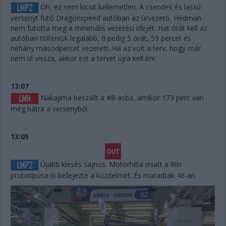
Óh, ez nem kicsit kellemetlen. A csendes és lassú
versenyt futó Dragonspeed autóban az úrvezető, Hedman
nem futotta meg a minimális vezetési idejét. Hat órát kell az
autóban tölteniük legalább, ő pedig 5 órát, 59 percet és
néhány másodpercet vezetett. Ha az volt a terv, hogy már
nem ül vissza, akkor ezt a tervet újra kell írni.
13:07
Nakajima beszállt a #8-asba, amikor 173 perc van
még hátra a versenyből.
13:05
Újabb kiesés sajnos. Motorhiba miatt a Risi
prototípusa is befejezte a küzdelmet. És maradtak 46-an.