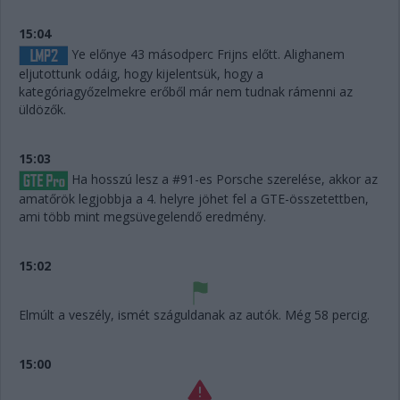
15:04
Ye előnye 43 másodperc Frijns előtt. Alighanem
eljutottunk odáig, hogy kijelentsük, hogy a
kategóriagyőzelmekre erőből már nem tudnak rámenni az
üldözők.
15:03
Ha hosszú lesz a #91-es Porsche szerelése, akkor az
amatőrök legjobbja a 4. helyre jöhet fel a GTE-összetettben,
ami több mint megsüvegelendő eredmény.
15:02
Elmúlt a veszély, ismét száguldanak az autók. Még 58 percig.
15:00