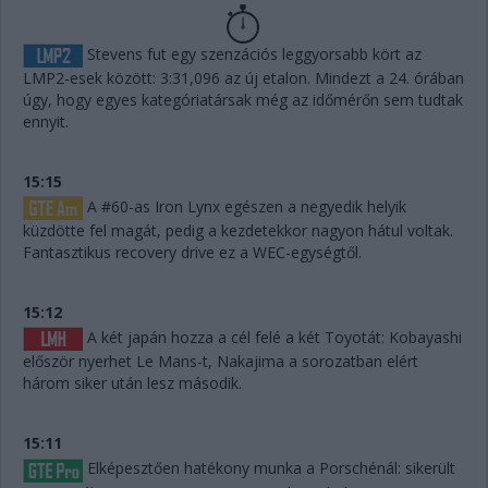
Stevens fut egy szenzációs leggyorsabb kört az
LMP2-esek között: 3:31,096 az új etalon. Mindezt a 24. órában
úgy, hogy egyes kategóriatársak még az időmérőn sem tudtak
ennyit.
15:15
A #60-as Iron Lynx egészen a negyedik helyik
küzdötte fel magát, pedig a kezdetekkor nagyon hátul voltak.
Fantasztikus recovery drive ez a WEC-egységtől.
15:12
A két japán hozza a cél felé a két Toyotát: Kobayashi
először nyerhet Le Mans-t, Nakajima a sorozatban elért
három siker után lesz második.
15:11
Elképesztően hatékony munka a Porschénál: sikerült