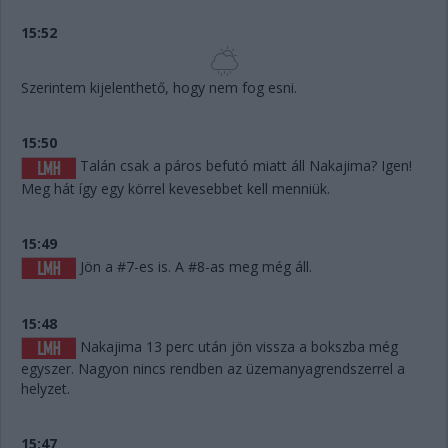
15:52
Szerintem kijelenthető, hogy nem fog esni.
15:50
Talán csak a páros befutó miatt áll Nakajima? Igen!
Meg hát így egy körrel kevesebbet kell menniük.
15:49
Jön a #7-es is. A #8-as meg még áll.
15:48
Nakajima 13 perc után jön vissza a bokszba még
egyszer. Nagyon nincs rendben az üzemanyagrendszerrel a
helyzet.
15:47