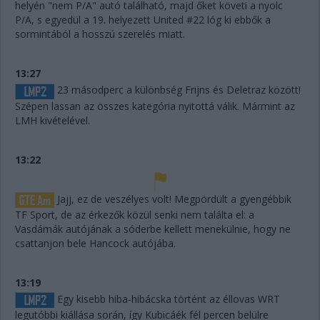
helyén "nem P/A" autó található, majd őket követi a nyolc
P/A, s egyedül a 19. helyezett United #22 lóg ki ebbők a
sormintából a hosszú szerelés miatt.
13:27
23 másodperc a különbség Frijns és Deletraz között!
Szépen lassan az összes kategória nyitottá válik. Mármint az
LMH kivételével.
13:22
Jajj, ez de veszélyes volt! Megpördült a gyengébbik
TF Sport, de az érkezők közül senki nem találta el: a
Vasdámák autójának a sóderbe kellett menekülnie, hogy ne
csattanjon bele Hancock autójába.
13:19
Egy kisebb hiba-hibácska történt az éllovas WRT
legutóbbi kiállása során, így Kubicáék fél percen belülre