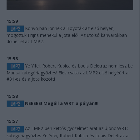
15:59
Konvojban jönnek a Toyoták az első helyen,
mögöttük Frijns menekül a Jota elől. Az utolsó kanyarokban
dőlhet el az LMP2.
15:58
Ye Yifei, Robert Kubica és Louis Deletraz nem lesz Le
Mans-i kategóriagyőztes! Éles csata az LMP2 első helyéért a
#31-es és a Jota között!
15:58
NEEEEE! Megáll a WRT a pályán!!!
15:57
Az LMP2-ben kettős győzelmet arat az újonc WRT:
kategóriagyőztes Ye Yifei, Robert Kubica és Louis Deletraz a