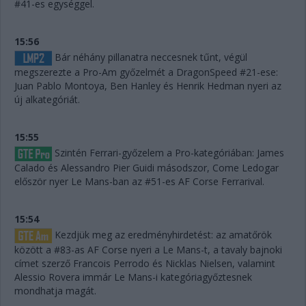
#41-es egységgel.
15:56
Bár néhány pillanatra neccesnek tűnt, végül
megszerezte a Pro-Am győzelmét a DragonSpeed #21-ese:
Juan Pablo Montoya, Ben Hanley és Henrik Hedman nyeri az
új alkategóriát.
15:55
Szintén Ferrari-győzelem a Pro-kategóriában: James
Calado és Alessandro Pier Guidi másodszor, Come Ledogar
először nyer Le Mans-ban az #51-es AF Corse Ferrarival.
15:54
Kezdjük meg az eredményhirdetést: az amatőrök
között a #83-as AF Corse nyeri a Le Mans-t, a tavaly bajnoki
címet szerző Francois Perrodo és Nicklas Nielsen, valamint
Alessio Rovera immár Le Mans-i kategóriagyőztesnek
mondhatja magát.