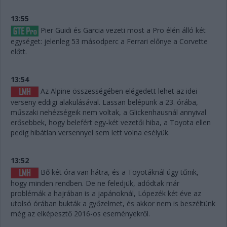
13:55
Pier Guidi és Garcia vezeti most a Pro élén álló két
egységet: jelenleg 53 másodperc a Ferrari előnye a Corvette
előtt.
13:54
Az Alpine összességében elégedett lehet az idei
verseny eddigi alakulásával. Lassan belépünk a 23. órába,
műszaki nehézségeik nem voltak, a Glickenhausnál annyival
erősebbek, hogy belefért egy-két vezetői hiba, a Toyota ellen
pedig hibátlan versennyel sem lett volna esélyük.
13:52
Bő két óra van hátra, és a Toyotáknál úgy tűnik,
hogy minden rendben. De ne feledjük, adódtak már
problémák a hajrában is a japánoknál, Lópezék két éve az
utolsó órában bukták a győzelmet, és akkor nem is beszéltünk
még az elképesztő 2016-os eseményekről.