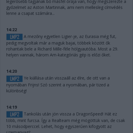
legerősebb tagjának bő másfél órája van, hogy megszerezte a
győzelmet az Aston Martinnak, ami nem mellesleg címvédés
lenne a csapat számára...
14:22
A mezőny egyetlen Ligier-je, az Eurasia még fut,
pedig megvoltak már a maguk bajai, többek között ők
rohantak bele a Richard Mille-féle hölgyautóba. Most a 29.
helyen vannak, három Am-kategóriás gép is előzi őket.
14:20
Ye kiállása után visszaáll az élre, de ott van a
nyomában Frijns! Szó szerint a nyomában, pár tized a
különbség!
14:19
Tankolás után jön vissza a DragonSpeed! Hát ez
több, mint furcsa. Így a Realteam még mögöttük van, de csak
10 másodperccel. Lehet, hogy egyszerűen kifogyott az
üzemanyag?