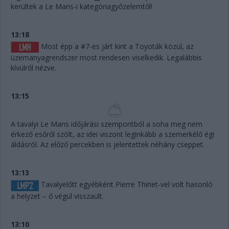
kerültek a Le Mans-i kategóriagyőzelemtől!
13:18
Most épp a #7-es járt kint a Toyoták közül, az
üzemanyagrendszer most rendesen viselkedik. Legalábbis
kívülről nézve.
13:15
A tavalyi Le Mans időjárási szempontból a soha meg nem
érkező esőről szólt, az idei viszont leginkább a szemerkélő égi
áldásról. Az előző percekben is jelentettek néhány cseppet.
13:13
Tavalyelőtt egyébként Pierre Thiriet-vel volt hasonló
a helyzet – ő végül visszaült.
13:10