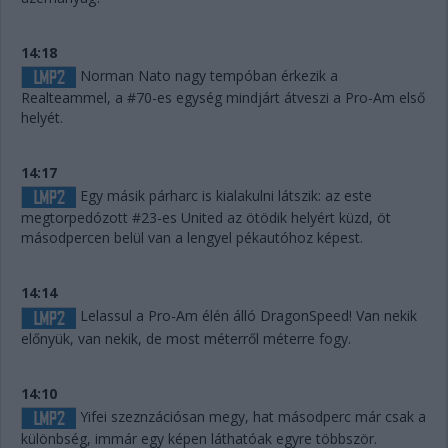
14:18
Norman Nato nagy tempóban érkezik a
Realteammel, a #70-es egység mindjárt átveszi a Pro-Am első
helyét.
14:17
Egy másik párharc is kialakulni látszik: az este
megtorpedózott #23-es United az ötödik helyért küzd, öt
másodpercen belül van a lengyel pékautóhoz képest.
14:14
Lelassul a Pro-Am élén álló DragonSpeed! Van nekik
előnyük, van nekik, de most méterről méterre fogy.
14:10
Yifei szeznzációsan megy, hat másodperc már csak a
különbség, immár egy képen láthatóak egyre többször.