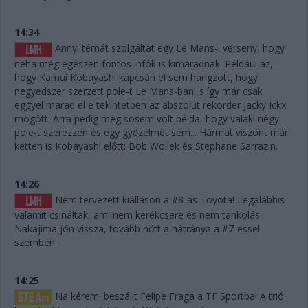
14:34
Annyi témát szolgáltat egy Le Mans-i verseny, hogy
néha még egészen fontos infók is kimaradnak. Például az,
hogy Kamui Kobayashi kapcsán el sem hangzott, hogy
negyedszer szerzett pole-t Le Mans-ban, s így már csak
eggyel marad el e tekintetben az abszolút rekorder Jacky Ickx
mögött. Arra pedig még sosem volt példa, hogy valaki négy
pole-t szerezzen és egy győzelmet sem... Hármat viszont már
ketten is Kobayashi előtt: Bob Wollek és Stephane Sarrazin.
14:26
Nem tervezett kiálláson a #8-as Toyota! Legalábbis
valamit csináltak, ami nem kerékcsere és nem tankolás.
Nakajima jön vissza, tovább nőtt a hátránya a #7-essel
szemben.
14:25
Na kérem: beszállt Felipe Fraga a TF Sportba! A trió