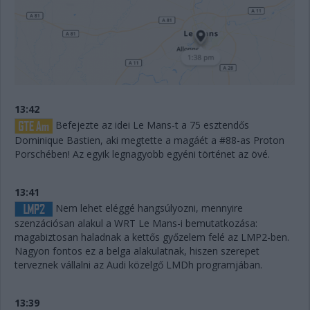
13:42
Befejezte az idei Le Mans-t a 75 esztendős
Dominique Bastien, aki megtette a magáét a #88-as Proton
Porschében! Az egyik legnagyobb egyéni történet az övé.
13:41
Nem lehet eléggé hangsúlyozni, mennyire
szenzációsan alakul a WRT Le Mans-i bemutatkozása:
magabiztosan haladnak a kettős győzelem felé az LMP2-ben.
Nagyon fontos ez a belga alakulatnak, hiszen szerepet
terveznek vállalni az Audi közelgő LMDh programjában.
13:39