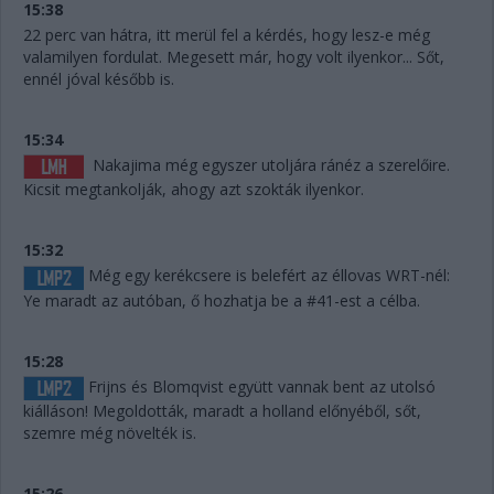
15:38
22 perc van hátra, itt merül fel a kérdés, hogy lesz-e még
valamilyen fordulat. Megesett már, hogy volt ilyenkor... Sőt,
ennél jóval később is.
15:34
Nakajima még egyszer utoljára ránéz a szerelőire.
Kicsit megtankolják, ahogy azt szokták ilyenkor.
15:32
Még egy kerékcsere is belefért az éllovas WRT-nél:
Ye maradt az autóban, ő hozhatja be a #41-est a célba.
15:28
Frijns és Blomqvist együtt vannak bent az utolsó
kiálláson! Megoldották, maradt a holland előnyéből, sőt,
szemre még növelték is.
15:26