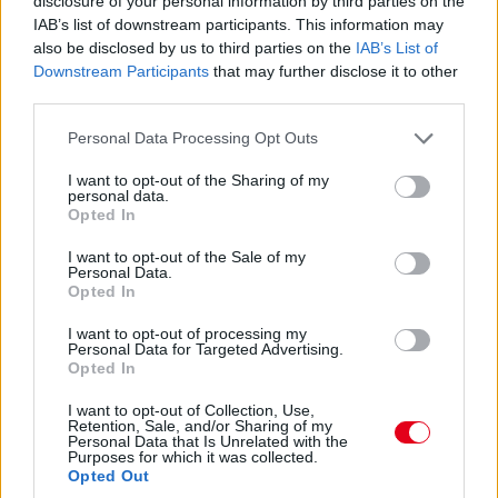
disclosure of your personal information by third parties on the
versenyző elmondása szerint.
IAB’s list of downstream participants. This information may
also be disclosed by us to third parties on the
IAB’s List of
Downstream Participants
that may further disclose it to other
14:53
third parties.
A hátsó gumikat le tudták ugyan cserélni, de megint
ugrálni kellett az autón, mert az emelő, az bizony továbbra
Please note that this website/app uses one or more Google
Personal Data Processing Opt Outs
sem működik rendesen.
services and may gather and store information including but
not limited to your visit or usage behaviour. You may click to
I want to opt-out of the Sharing of my
personal data.
grant or deny consent to Google and its third-party tags to
14:53
Opted In
use your data for below specified purposes in below Google
Hajjajj... A #31-es kerékcserén. Vajon most sima
consent section.
I want to opt-out of the Sale of my
lesz?
Personal Data.
Opted In
14:46
I want to opt-out of processing my
Personal Data for Targeted Advertising.
Opted In
A PR1 Mathiasen azóta sem jött ki, hivatalosan nem
estek ki, de semmi jele nincs annak, hogy ez az autó még
I want to opt-out of Collection, Use,
Retention, Sale, and/or Sharing of my
megmozdulna. Maradtak 45-en.
Personal Data that Is Unrelated with the
Purposes for which it was collected.
Opted Out
14:45