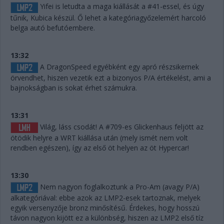
Yifei is letudta a maga kiállását a #41-essel, és úgy
tűnik, Kubica készül. Ő lehet a kategóriagyőzelemért harcoló
belga autó befutóembere.
13:32
A DragonSpeed egyébként egy apró részsikernek
örvendhet, hiszen vezetik ezt a bizonyos P/A értékelést, ami a
bajnokságban is sokat érhet számukra.
13:31
Világ, láss csodát! A #709-es Glickenhaus feljött az
ötödik helyre a WRT kiállása után (mely ismét nem volt
rendben egészen), így az első öt helyen az öt Hypercar!
13:30
Nem nagyon foglalkoztunk a Pro-Am (avagy P/A)
alkategóriával: ebbe azok az LMP2-esek tartoznak, melyek
egyik versenyzője bronz minősítésű. Érdekes, hogy hosszú
távon nagyon kijött ez a különbség, hiszen az LMP2 első tíz