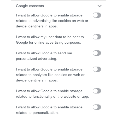
Google consents
Egyre közelebb az eső. Egyre-egyre közelebb.
I want to allow Google to enable storage
related to advertising like cookies on web or
device identifiers in apps.
14:44
Akárhogy számolom, a két WRT-nek még két-két
I want to allow my user data to be sent to
kiállása lesz, hacsak nem jön egy hosszabb megszakítás,
Google for online advertising purposes.
lassú zóna, safety car, vagy ilyesmi.
I want to allow Google to send me
14:42
personalized advertising.
Brundle hozza majd a célba a P2 5-6. helyéért
I want to allow Google to enable storage
harcoló lengyel autót. Nagyon szép versenyt teljesített az
Inter Europol, minden elismerést megérdemelnek.
related to analytics like cookies on web or
device identifiers in apps.
14:40
I want to allow Google to enable storage
Amit viszont le lehetne, az Frijns 10 másodperces
related to functionality of the website or app.
hátránya Yifeijel szemben... Csakhogy van valami baj a #31-es
WRT emelőjével, így az utolsó kerékcserénél valamennyit
I want to allow Google to enable storage
biztosan veszítenek majd.
related to personalization.