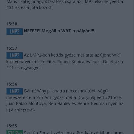
Mans-i kategóriagyőztes! Éles csata az LMP2 első helyéért a
#31-es és a Jota között!
15:58
NEEEEE! Megáll a WRT a pályán!!!
15:57
Az LMP2-ben kettős győzelmet arat az újonc WRT:
kategóriagyőztes Ye Yifei, Robert Kubica és Louis Deletraz a
#41-es egységgel.
15:56
Bár néhány pillanatra neccesnek tűnt, végül
megszerezte a Pro-Am győzelmét a DragonSpeed #21-ese:
Juan Pablo Montoya, Ben Hanley és Henrik Hedman nyeri az
új alkategóriát.
15:55
Szintén Ferrari-győzelem a Pro-kategóriában: James