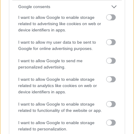
Brundle hozza majd a célba a P2 5-6. helyéért
Google consents
harcoló lengyel autót. Nagyon szép versenyt teljesített az
I want to allow Google to enable storage
Inter Europol, minden elismerést megérdemelnek.
related to advertising like cookies on web or
device identifiers in apps.
14:40
Amit viszont le lehetne, az Frijns 10 másodperces
I want to allow my user data to be sent to
hátránya Yifeijel szemben... Csakhogy van valami baj a #31-es
Google for online advertising purposes.
WRT emelőjével, így az utolsó kerékcserénél valamennyit
biztosan veszítenek majd.
I want to allow Google to send me
personalized advertising.
14:39
I want to allow Google to enable storage
A Próban Pier Guidi és Garcia között 50 másodperc
related to analytics like cookies on web or
van. Ezt egy safety car éppen-éppen lenullázhatja még, de
device identifiers in apps.
erőből ezt még annyira se lehet itt ledolgozni, ahogy a 100-at
az amatőrök között.
I want to allow Google to enable storage
related to functionality of the website or app.
14:38
I want to allow Google to enable storage
A különbség nagyjából 1:40, lesz még 20 kör, ez
related to personalization.
körönként 5 másodpercet jelentene. Erőből nem nagyon lehet