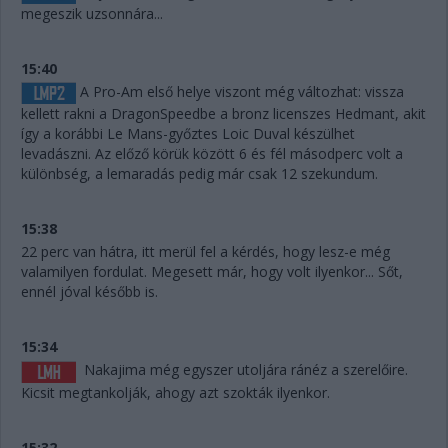
megeszik uzsonnára...
15:40
A Pro-Am első helye viszont még változhat: vissza
kellett rakni a DragonSpeedbe a bronz licenszes Hedmant, akit
így a korábbi Le Mans-győztes Loic Duval készülhet
levadászni. Az előző körük között 6 és fél másodperc volt a
különbség, a lemaradás pedig már csak 12 szekundum.
15:38
22 perc van hátra, itt merül fel a kérdés, hogy lesz-e még
valamilyen fordulat. Megesett már, hogy volt ilyenkor... Sőt,
ennél jóval később is.
15:34
Nakajima még egyszer utoljára ránéz a szerelőire.
Kicsit megtankolják, ahogy azt szokták ilyenkor.
15:32