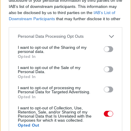
disclosure of your personal information by third parties on the
lesz?
IAB’s list of downstream participants. This information may
also be disclosed by us to third parties on the
IAB’s List of
14:46
Downstream Participants
that may further disclose it to other
third parties.
A PR1 Mathiasen azóta sem jött ki, hivatalosan nem
Please note that this website/app uses one or more Google
Personal Data Processing Opt Outs
estek ki, de semmi jele nincs annak, hogy ez az autó még
services and may gather and store information including but
megmozdulna. Maradtak 45-en.
not limited to your visit or usage behaviour. You may click to
I want to opt-out of the Sharing of my
personal data.
grant or deny consent to Google and its third-party tags to
Opted In
use your data for below specified purposes in below Google
14:45
consent section.
I want to opt-out of the Sale of my
Personal Data.
Opted In
Egyre közelebb az eső. Egyre-egyre közelebb.
I want to opt-out of processing my
Personal Data for Targeted Advertising.
14:44
Opted In
Akárhogy számolom, a két WRT-nek még két-két
kiállása lesz, hacsak nem jön egy hosszabb megszakítás,
I want to opt-out of Collection, Use,
Retention, Sale, and/or Sharing of my
lassú zóna, safety car, vagy ilyesmi.
Personal Data that Is Unrelated with the
Purposes for which it was collected.
Opted Out
14:42