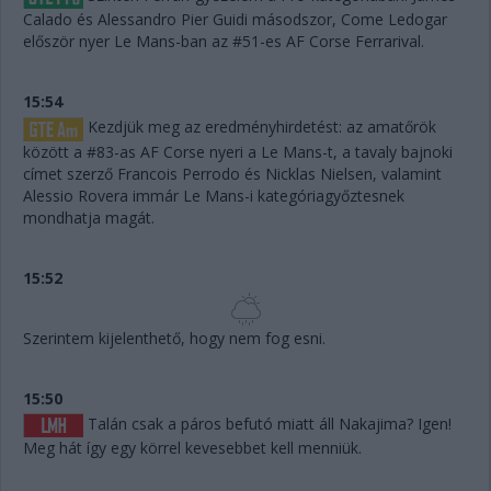
Calado és Alessandro Pier Guidi másodszor, Come Ledogar
először nyer Le Mans-ban az #51-es AF Corse Ferrarival.
15:54
Kezdjük meg az eredményhirdetést: az amatőrök
között a #83-as AF Corse nyeri a Le Mans-t, a tavaly bajnoki
címet szerző Francois Perrodo és Nicklas Nielsen, valamint
Alessio Rovera immár Le Mans-i kategóriagyőztesnek
mondhatja magát.
15:52
Szerintem kijelenthető, hogy nem fog esni.
15:50
Talán csak a páros befutó miatt áll Nakajima? Igen!
Meg hát így egy körrel kevesebbet kell menniük.