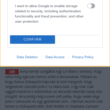
megoldani, de ha a szerencse is Fraga kezére játszik,
I want to allow Google to enable storage
visszahozhatja a sírból (avagy az éjszakai defektből) a
related to security, including authentication
győzelmet.
functionality and fraud prevention, and other
user protection.
14:37
A #83-as is letudta az utolsó nagyszervizt, Nielsen ült
be oda is, a papíron legerősebb versenyző. Keatingnek voltak
CONFIRM
jó pillanatai a TF-ben, de sokat veszített, így Fragától
emberfeletti teljesítmény mellett némi szerencse is kellene a
verseny megfordításához.
Data Deletion
Data Access
Privacy Policy
14:34
Annyi témát szolgáltat egy Le Mans-i verseny, hogy
néha még egészen fontos infók is kimaradnak. Például az,
hogy Kamui Kobayashi kapcsán el sem hangzott, hogy
negyedszer szerzett pole-t Le Mans-ban, s így már csak
eggyel marad el e tekintetben az abszolút rekorder Jacky Ickx
mögött. Arra pedig még sosem volt példa, hogy valaki négy
pole-t szerezzen és egy győzelmet sem... Hármat viszont már
ketten is Kobayashi előtt: Bob Wollek és Stephane Sarrazin.