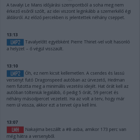
A tavalyi Le Mans időjárási szempontból a soha meg nem
érkező esőről szólt, az idei viszont leginkább a szemerkélő égi
áldásról. Az előző percekben is jelentettek néhány cseppet.
13:13
Tavalyelőtt egyébként Pierre Thiriet-vel volt hasonló
a helyzet – ő végül visszaült.
13:10
Óh, ez nem kicsit kellemetlen. A csendes és lassú
versenyt futó Dragonspeed autóban az úrvezető, Hedman
nem futotta meg a minimális vezetési idejét. Hat órát kell az
autóban tölteniük legalább, ő pedig 5 órát, 59 percet és
néhány másodpercet vezetett. Ha az volt a terv, hogy már
nem ül vissza, akkor ezt a tervet újra kell írni.
13:07
Nakajima beszállt a #8-asba, amikor 173 perc van
még hátra a versenyből.