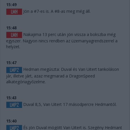
15:49
Jön a #7-es is. A #8-as meg még áll.
15:48
Nakajima 13 perc után jön vissza a bokszba még
egyszer. Nagyon nincs rendben az üzemanyagrendszerrel a
helyzet.
15:47
Hedman megúszta: Duval és Van Uitert tankoláson
jár, illetve járt, azaz megmarad a DragonSpeed
alkategóriagyőzelme.
15:43
Duval 8,5, Van Uitert 17 másodpercre Hedmantól.
15:40
És jön Duval mögött Van Uitert is. Szegény Hedmant