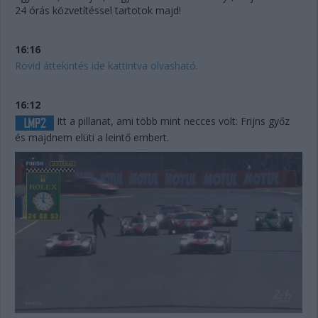
24 órás közvetítéssel tartotok majd!
16:16
Rövid áttekintés ide kattintva olvasható.
16:12
Itt a pillanat, ami több mint necces volt: Frijns győz
és majdnem elüti a leintő embert.