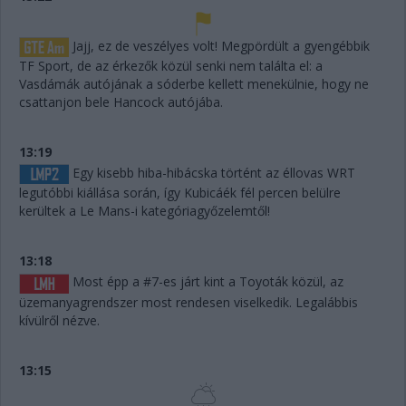
Jajj, ez de veszélyes volt! Megpördült a gyengébbik
TF Sport, de az érkezők közül senki nem találta el: a
Vasdámák autójának a sóderbe kellett menekülnie, hogy ne
csattanjon bele Hancock autójába.
13:19
Egy kisebb hiba-hibácska történt az éllovas WRT
legutóbbi kiállása során, így Kubicáék fél percen belülre
kerültek a Le Mans-i kategóriagyőzelemtől!
13:18
Most épp a #7-es járt kint a Toyoták közül, az
üzemanyagrendszer most rendesen viselkedik. Legalábbis
kívülről nézve.
13:15