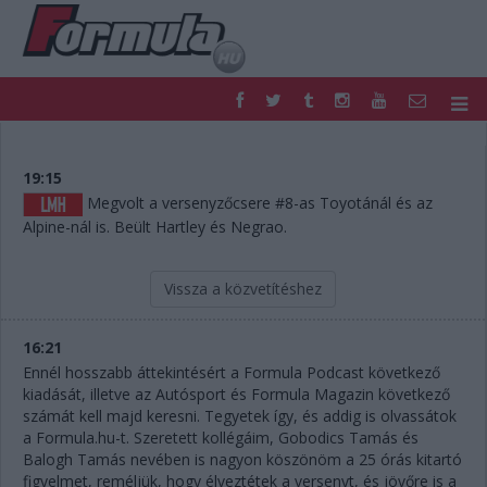
F1
PARC FERMÉ
FORMULA
MOTOR
19:15
NEMZETKÖZI
HAZAI
Megvolt a versenyzőcsere #8-as Toyotánál és az
Alpine-nál is. Beült Hartley és Negrao.
RETRO
EGYÉB
PODCAST
SHOP
LIVE
TIPPJÁTÉK
Vissza a közvetítéshez
DIGITÁLIS MAGAZIN
PONTÁLLÁSOK
VERSENYNAPTÁRAK
16:21
Ennél hosszabb áttekintésért a Formula Podcast következő
kiadását, illetve az Autósport és Formula Magazin következő
számát kell majd keresni. Tegyetek így, és addig is olvassátok
a Formula.hu-t. Szeretett kollégáim, Gobodics Tamás és
Balogh Tamás nevében is nagyon köszönöm a 25 órás kitartó
figyelmet, reméljük, hogy élveztétek a versenyt, és jövőre is a