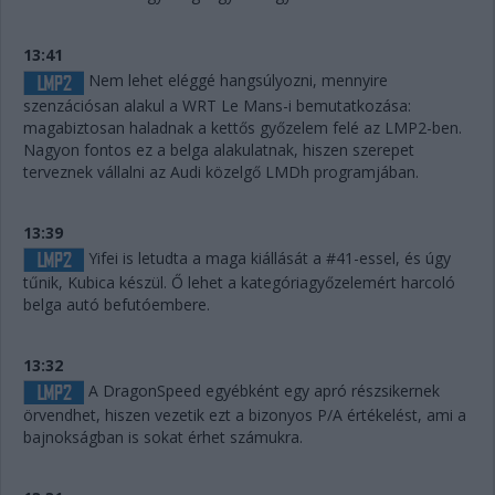
13:41
Nem lehet eléggé hangsúlyozni, mennyire
szenzációsan alakul a WRT Le Mans-i bemutatkozása:
magabiztosan haladnak a kettős győzelem felé az LMP2-ben.
Nagyon fontos ez a belga alakulatnak, hiszen szerepet
terveznek vállalni az Audi közelgő LMDh programjában.
13:39
Yifei is letudta a maga kiállását a #41-essel, és úgy
tűnik, Kubica készül. Ő lehet a kategóriagyőzelemért harcoló
belga autó befutóembere.
13:32
A DragonSpeed egyébként egy apró részsikernek
örvendhet, hiszen vezetik ezt a bizonyos P/A értékelést, ami a
bajnokságban is sokat érhet számukra.