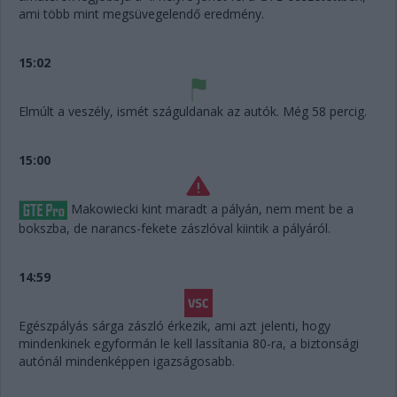
ami több mint megsüvegelendő eredmény.
15:02
Elmúlt a veszély, ismét száguldanak az autók. Még 58 percig.
15:00
Makowiecki kint maradt a pályán, nem ment be a
bokszba, de narancs-fekete zászlóval kiintik a pályáról.
14:59
Egészpályás sárga zászló érkezik, ami azt jelenti, hogy
mindenkinek egyformán le kell lassítania 80-ra, a biztonsági
autónál mindenképpen igazságosabb.