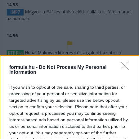
14:58
Megvolt a #41-es utolsó előtti kiállása is, Yifei maradt
az autóban.
14:56
Húha! Makowiecki keresztülszáguldott az utolsó
sikánon, és elhagyta a diffúzorát! Aztán újabb darabok esnek
le az autóról, aminek elment a fékje a kritikus pillanatban a
formula.hu -
Do Not Process My Personal
versenyző elmondása szerint.
Information
If you wish to opt-out of the sale, sharing to third parties, or
14:53
processing of your personal or sensitive information for
A hátsó gumikat le tudták ugyan cserélni, de megint
targeted advertising by us, please use the below opt-out
ugrálni kellett az autón, mert az emelő, az bizony továbbra
section to confirm your selection. Please note that after your
sem működik rendesen.
opt-out request is processed you may continue seeing
interest-based ads based on personal information utilized by
14:53
us or personal information disclosed to third parties prior to
your opt-out. You may separately opt-out of the further
Hajjajj... A #31-es kerékcserén. Vajon most sima