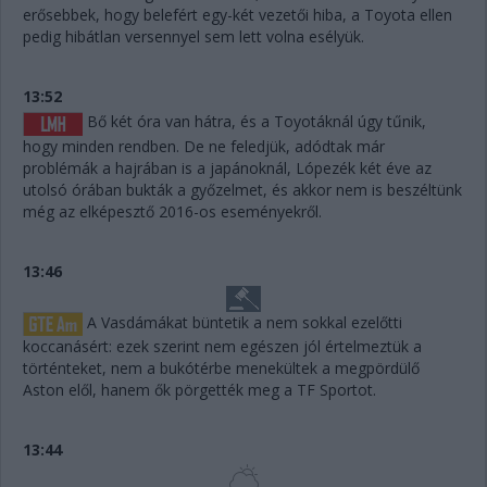
erősebbek, hogy belefért egy-két vezetői hiba, a Toyota ellen
pedig hibátlan versennyel sem lett volna esélyük.
13:52
Bő két óra van hátra, és a Toyotáknál úgy tűnik,
hogy minden rendben. De ne feledjük, adódtak már
problémák a hajrában is a japánoknál, Lópezék két éve az
utolsó órában bukták a győzelmet, és akkor nem is beszéltünk
még az elképesztő 2016-os eseményekről.
13:46
A Vasdámákat büntetik a nem sokkal ezelőtti
koccanásért: ezek szerint nem egészen jól értelmeztük a
történteket, nem a bukótérbe menekültek a megpördülő
Aston elől, hanem ők pörgették meg a TF Sportot.
13:44