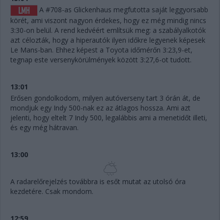
A #708-as Glickenhaus megfutotta saját leggyorsabb
körét, ami viszont nagyon érdekes, hogy ez még mindig nincs
3:30-on belül. A rend kedvéért említsük meg: a szabályalkotók
azt célozták, hogy a hiperautók ilyen időkre legyenek képesek
Le Mans-ban. Ehhez képest a Toyota időmérőn 3:23,9-et,
tegnap este versenykörülmények között 3:27,6-ot tudott.
13:01
Erősen gondolkodom, milyen autóverseny tart 3 órán át, de
mondjuk egy Indy 500-nak ez az átlagos hossza. Ami azt
jelenti, hogy eltelt 7 Indy 500, legalábbis ami a menetidőt illeti,
és egy még hátravan.
13:00
A radarelőrejelzés továbbra is esőt mutat az utolsó óra
kezdetére. Csak mondom.
12:59