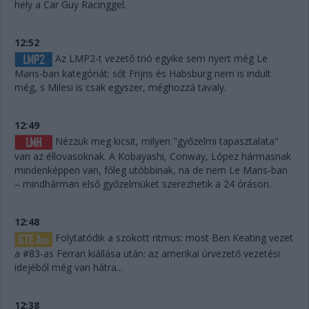
hely a Car Guy Racinggel.
12:52
Az LMP2-t vezető trió egyike sem nyert még Le
Mans-ban kategóriát: sőt Frijns és Habsburg nem is indult
még, s Milesi is csak egyszer, méghozzá tavaly.
12:49
Nézzük meg kicsit, milyen "győzelmi tapasztalata"
van az éllovasoknak. A Kobayashi, Conway, López hármasnak
mindenképpen van, főleg utóbbinak, na de nem Le Mans-ban
– mindhárman első győzelmüket szerezhetik a 24 óráson.
12:48
Folytatódik a szokott ritmus: most Ben Keating vezet
a #83-as Ferrari kiállása után: az amerikai úrvezető vezetési
idejéből még van hátra...
12:38