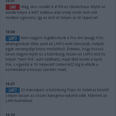
13:31
Világ, láss csodát! A #709-es Glickenhaus feljött az
ötödik helyre a WRT kiállása után (mely ismét nem volt
rendben egészen), így az első öt helyen az öt Hypercar!
13:30
Nem nagyon foglalkoztunk a Pro-Am (avagy P/A)
alkategóriával: ebbe azok az LMP2-esek tartoznak, melyek
egyik versenyzője bronz minősítésű. Érdekes, hogy hosszú
távon nagyon kijött ez a különbség, hiszen az LMP2 első tíz
helyén "nem P/A" autó található, majd őket követi a nyolc
P/A, s egyedül a 19. helyezett United #22 lóg ki ebbők a
sormintából a hosszú szerelés miatt.
13:27
23 másodperc a különbség Frijns és Deletraz között!
Szépen lassan az összes kategória nyitottá válik. Mármint az
LMH kivételével.
13:22