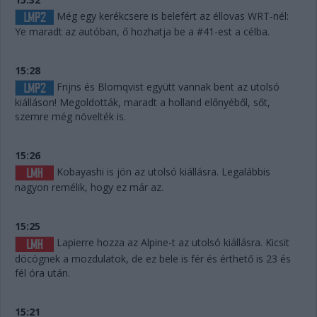
Még egy kerékcsere is belefért az éllovas WRT-nél:
Ye maradt az autóban, ő hozhatja be a #41-est a célba.
15:28
Frijns és Blomqvist együtt vannak bent az utolsó
kiálláson! Megoldották, maradt a holland előnyéből, sőt,
szemre még növelték is.
15:26
Kobayashi is jön az utolsó kiállásra. Legalábbis
nagyon remélik, hogy ez már az.
15:25
Lapierre hozza az Alpine-t az utolsó kiállásra. Kicsit
döcögnek a mozdulatok, de ez bele is fér és érthető is 23 és
fél óra után.
15:21