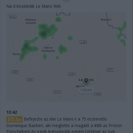
Na ő közeledik Le Mans felé:
13:42
Befejezte az idei Le Mans-t a 75 esztendős
Dominique Bastien, aki megtette a magáét a #88-as Proton
Porschében! Az egyik legnagyobb egyéni történet az övé.