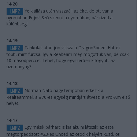
14:20
Ye kiállása után visszaáll az élre, de ott van a
nyomában Frijns! Szó szerint a nyomában, pár tized a
különbség!
14:19
Tankolás után jön vissza a DragonSpeed! Hát ez
több, mint furcsa. Így a Realteam még mögöttük van, de csak
10 másodperccel. Lehet, hogy egyszerűen kifogyott az
üzemanyag?
14:18
Norman Nato nagy tempóban érkezik a
Realteammel, a #70-es egység mindjárt átveszi a Pro-Am első
helyét.
14:17
Egy másik párharc is kialakulni látszik: az este
megtorpedózott #23-es United az ötödik helyért küzd, öt