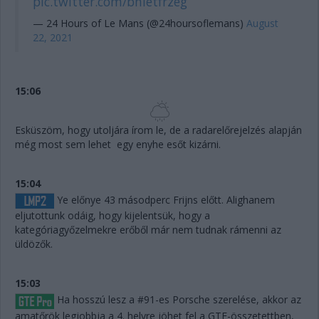
pic.twitter.com/bnietfrzeg
— 24 Hours of Le Mans (@24hoursoflemans)
August
22, 2021
15:06
Esküszöm, hogy utoljára írom le, de a radarelőrejelzés alapján
még most sem lehet egy enyhe esőt kizárni.
15:04
Ye előnye 43 másodperc Frijns előtt. Alighanem
eljutottunk odáig, hogy kijelentsük, hogy a
kategóriagyőzelmekre erőből már nem tudnak rámenni az
üldözők.
15:03
Ha hosszú lesz a #91-es Porsche szerelése, akkor az
amatőrök legjobbja a 4. helyre jöhet fel a GTE-összetettben,