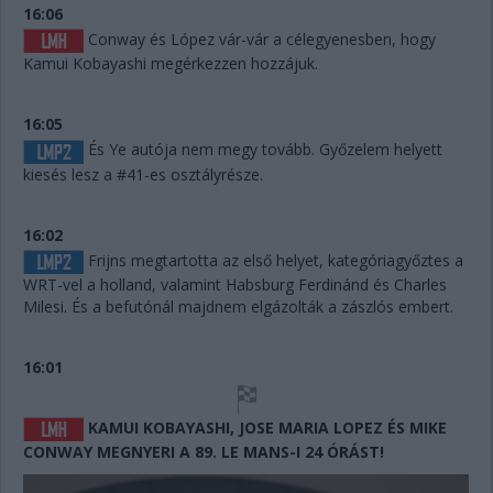
16:06
Conway és López vár-vár a célegyenesben, hogy
Kamui Kobayashi megérkezzen hozzájuk.
16:05
És Ye autója nem megy tovább. Győzelem helyett
kiesés lesz a #41-es osztályrésze.
16:02
Frijns megtartotta az első helyet, kategóriagyőztes a
WRT-vel a holland, valamint Habsburg Ferdinánd és Charles
Milesi. És a befutónál majdnem elgázolták a zászlós embert.
16:01
KAMUI KOBAYASHI, JOSE MARIA LOPEZ ÉS MIKE
CONWAY MEGNYERI A 89. LE MANS-I 24 ÓRÁST!