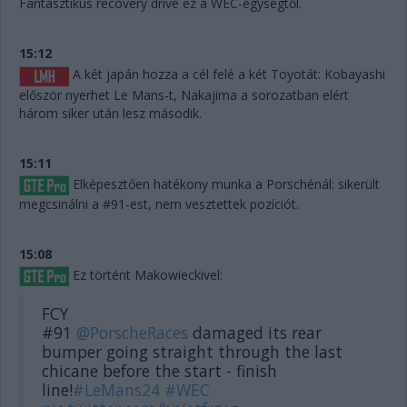
Fantasztikus recovery drive ez a WEC-egységtől.
15:12
A két japán hozza a cél felé a két Toyotát: Kobayashi
először nyerhet Le Mans-t, Nakajima a sorozatban elért
három siker után lesz második.
15:11
Elképesztően hatékony munka a Porschénál: sikerült
megcsinálni a #91-est, nem vesztettek pozíciót.
15:08
Ez történt Makowieckivel:
FCY
#91
@PorscheRaces
damaged its rear
bumper going straight through the last
chicane before the start - finish
line!
#LeMans24
#WEC