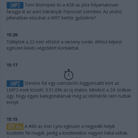
Tom Blomqvist és a #28-as Jota folyamatosan
faragja le az autó hátrányát Frijnsszel szemben. Az utolsó
pillanatban elúszhat a WRT kettős győzelme?
15:20
Túlléptük a 22 ezer előzést a verseny során. Ahhoz képest
egészen kevés végződött kontakttal.
15:17
Stevens fut egy szenzációs leggyorsabb kört az
LMP2-esek között: 3:31,096 az új etalon. Mindezt a 24. órában
úgy, hogy egyes kategóriatársak még az időmérőn sem tudtak
ennyit.
15:15
A #60-as Iron Lynx egészen a negyedik helyik
küzdötte fel magát, pedig a kezdetekkor nagyon hátul voltak.