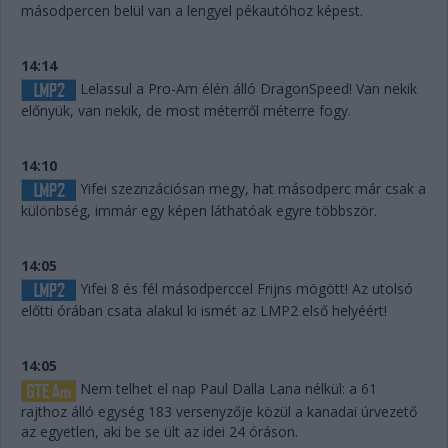
másodpercen belül van a lengyel pékautóhoz képest.
14:14
Lelassul a Pro-Am élén álló DragonSpeed! Van nekik
előnyük, van nekik, de most méterről méterre fogy.
14:10
Yifei szeznzációsan megy, hat másodperc már csak a
különbség, immár egy képen láthatóak egyre többször.
14:05
Yifei 8 és fél másodperccel Frijns mögött! Az utolsó
előtti órában csata alakul ki ismét az LMP2 első helyéért!
14:05
Nem telhet el nap Paul Dalla Lana nélkül: a 61
rajthoz álló egység 183 versenyzője közül a kanadai úrvezető
az egyetlen, aki be se ült az idei 24 óráson.