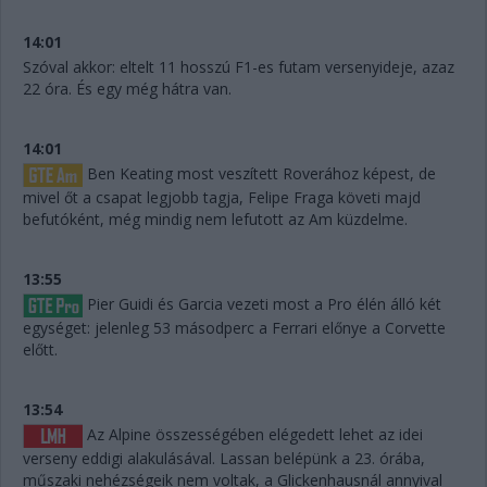
14:01
Szóval akkor: eltelt 11 hosszú F1-es futam versenyideje, azaz
22 óra. És egy még hátra van.
14:01
Ben Keating most veszített Roverához képest, de
mivel őt a csapat legjobb tagja, Felipe Fraga követi majd
befutóként, még mindig nem lefutott az Am küzdelme.
13:55
Pier Guidi és Garcia vezeti most a Pro élén álló két
egységet: jelenleg 53 másodperc a Ferrari előnye a Corvette
előtt.
13:54
Az Alpine összességében elégedett lehet az idei
verseny eddigi alakulásával. Lassan belépünk a 23. órába,
műszaki nehézségeik nem voltak, a Glickenhausnál annyival