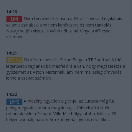
14:26
Nem tervezett kiálláson a #8-as Toyota! Legalábbis
valamit csináltak, ami nem kerékcsere és nem tankolás.
Nakajima jön vissza, tovább nőtt a hátránya a #7-essel
szemben.
14:25
Na kérem: beszállt Felipe Fraga a TF Sportba! A trió
legerősebb tagjának bő másfél órája van, hogy megszerezte a
győzelmet az Aston Martinnak, ami nem mellesleg címvédés
lenne a csapat számára...
14:22
A mezőny egyetlen Ligier-je, az Eurasia még fut,
pedig megvoltak már a maguk bajai, többek között ők
rohantak bele a Richard Mille-féle hölgyautóba. Most a 29.
helyen vannak, három Am-kategóriás gép is előzi őket.