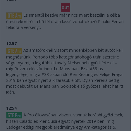
És innentől kezdve már nincs miért beszélni a célba
érési rekordról: a bő fél órája lassú zónát okozó Rinaldi Ferrari
feladta a versenyt.
12:57
Az amatőröknél viszont mindenképpen két autót kell
megnéznünk: Perrodo több kategóriadobogó után szeretne
végre nyerni, a legutóbbit tavaly Nielsennel együtt érte el –
míg Rovera először indul Le Mans-ban. Ez a #83-as
legénysége, míg a #33-asban ülő Ben Keating és Felipe Fraga
2019-ben együtt nyert a kizárásuk előtt, Dylan Pereira pedig
most debütált Le Mans-ban. Sok-sok első győztes lehet hát itt
idén.
12:54
A Pro éllovasában viszont vannak korábbi győztesek,
hiszen Calado és Pier Guidi együtt nyertek 2019-ben, míg
Ledogar eddigi megjobb eredménye egy Am-kategóriás 5.