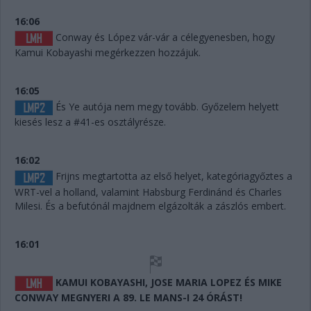
16:06
Conway és López vár-vár a célegyenesben, hogy
Kamui Kobayashi megérkezzen hozzájuk.
16:05
És Ye autója nem megy tovább. Győzelem helyett
kiesés lesz a #41-es osztályrésze.
16:02
Frijns megtartotta az első helyet, kategóriagyőztes a
WRT-vel a holland, valamint Habsburg Ferdinánd és Charles
Milesi. És a befutónál majdnem elgázolták a zászlós embert.
16:01
KAMUI KOBAYASHI, JOSE MARIA LOPEZ ÉS MIKE
CONWAY MEGNYERI A 89. LE MANS-I 24 ÓRÁST!