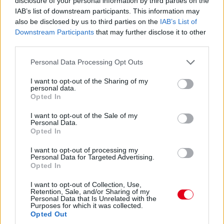
disclosure of your personal information by third parties on the
lesz?
IAB’s list of downstream participants. This information may
also be disclosed by us to third parties on the
IAB’s List of
Downstream Participants
that may further disclose it to other
14:46
third parties.
Please note that this website/app uses one or more Google
Personal Data Processing Opt Outs
A PR1 Mathiasen azóta sem jött ki, hivatalosan nem
services and may gather and store information including but
estek ki, de semmi jele nincs annak, hogy ez az autó még
not limited to your visit or usage behaviour. You may click to
I want to opt-out of the Sharing of my
megmozdulna. Maradtak 45-en.
personal data.
grant or deny consent to Google and its third-party tags to
Opted In
use your data for below specified purposes in below Google
consent section.
14:45
I want to opt-out of the Sale of my
Personal Data.
Opted In
Egyre közelebb az eső. Egyre-egyre közelebb.
I want to opt-out of processing my
Personal Data for Targeted Advertising.
Opted In
14:44
Akárhogy számolom, a két WRT-nek még két-két
I want to opt-out of Collection, Use,
Retention, Sale, and/or Sharing of my
kiállása lesz, hacsak nem jön egy hosszabb megszakítás,
Personal Data that Is Unrelated with the
lassú zóna, safety car, vagy ilyesmi.
Purposes for which it was collected.
Opted Out