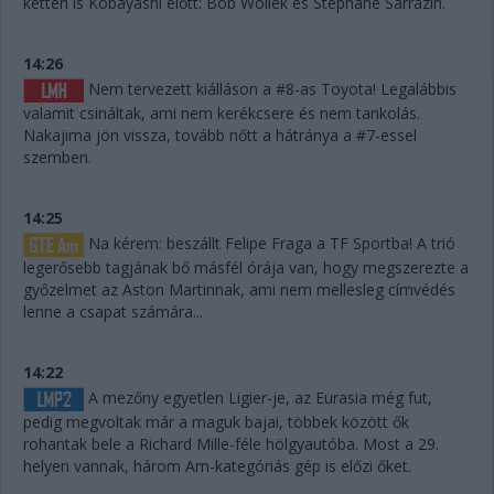
ketten is Kobayashi előtt: Bob Wollek és Stephane Sarrazin.
14:26
Nem tervezett kiálláson a #8-as Toyota! Legalábbis
valamit csináltak, ami nem kerékcsere és nem tankolás.
Nakajima jön vissza, tovább nőtt a hátránya a #7-essel
szemben.
14:25
Na kérem: beszállt Felipe Fraga a TF Sportba! A trió
legerősebb tagjának bő másfél órája van, hogy megszerezte a
győzelmet az Aston Martinnak, ami nem mellesleg címvédés
lenne a csapat számára...
14:22
A mezőny egyetlen Ligier-je, az Eurasia még fut,
pedig megvoltak már a maguk bajai, többek között ők
rohantak bele a Richard Mille-féle hölgyautóba. Most a 29.
helyen vannak, három Am-kategóriás gép is előzi őket.