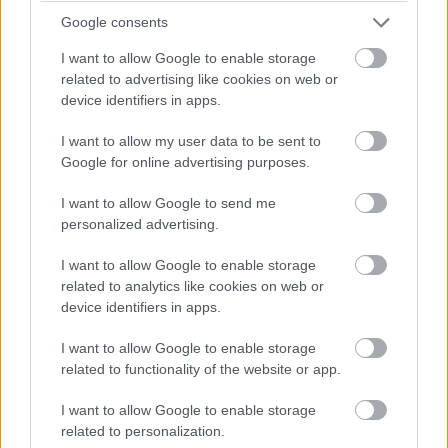
14:42
Google consents
Brundle hozza majd a célba a P2 5-6. helyéért
harcoló lengyel autót. Nagyon szép versenyt teljesített az
I want to allow Google to enable storage
Inter Europol, minden elismerést megérdemelnek.
related to advertising like cookies on web or
device identifiers in apps.
14:40
I want to allow my user data to be sent to
Amit viszont le lehetne, az Frijns 10 másodperces
Google for online advertising purposes.
hátránya Yifeijel szemben... Csakhogy van valami baj a #31-es
WRT emelőjével, így az utolsó kerékcserénél valamennyit
I want to allow Google to send me
biztosan veszítenek majd.
personalized advertising.
I want to allow Google to enable storage
14:39
related to analytics like cookies on web or
A Próban Pier Guidi és Garcia között 50 másodperc
device identifiers in apps.
van. Ezt egy safety car éppen-éppen lenullázhatja még, de
erőből ezt még annyira se lehet itt ledolgozni, ahogy a 100-at
I want to allow Google to enable storage
az amatőrök között.
related to functionality of the website or app.
I want to allow Google to enable storage
14:38
related to personalization.
A különbség nagyjából 1:40, lesz még 20 kör, ez