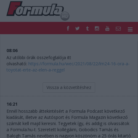
F1
PARC FERMÉ
FORMULA
MOTOR
08:06
NEMZETKÖZI
HAZAI
Az utóbbi órák összefoglalója itt
olvasható:
https://formula.hu/wec/2021/08/22/lm24-16-ora-a-
RETRO
EGYÉB
toyotat-erte-az-elen-a-reggel
PODCAST
SHOP
LIVE
TIPPJÁTÉK
DIGITÁLIS MAGAZIN
PONTÁLLÁSOK
Vissza a közvetítéshez
VERSENYNAPTÁRAK
16:21
Ennél hosszabb áttekintésért a Formula Podcast következő
kiadását, illetve az Autósport és Formula Magazin következő
számát kell majd keresni. Tegyetek így, és addig is olvassátok
a Formula.hu-t. Szeretett kollégáim, Gobodics Tamás és
Balogh Tamás nevében is nagyon köszönöm a 25 órás kitartó