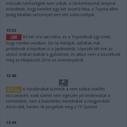
műszaki nehézségeik nem voltak, a Glickenhausnál annyival
erősebbek, hogy belefért egy-két vezetői hiba, a Toyota ellen
pedig hibátlan versennyel sem lett volna esélyük.
13:52
Bő két óra van hátra, és a Toyotáknál úgy tűnik,
hogy minden rendben. De ne feledjük, adódtak már
problémák a hajrában is a japánoknál, Lópezék két éve az
utolsó órában bukták a győzelmet, és akkor nem is beszéltünk
még az elképesztő 2016-os eseményekről.
13:46
A Vasdámákat büntetik a nem sokkal ezelőtti
koccanásért: ezek szerint nem egészen jól értelmeztük a
történteket, nem a bukótérbe menekültek a megpördülő
Aston elől, hanem ők pörgették meg a TF Sportot.
13:44