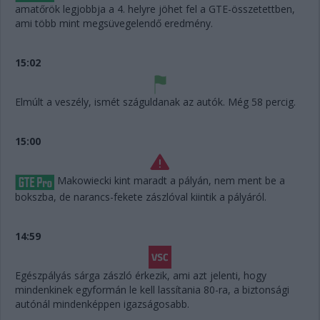
amatőrök legjobbja a 4. helyre jöhet fel a GTE-összetettben,
ami több mint megsüvegelendő eredmény.
15:02
Elmúlt a veszély, ismét száguldanak az autók. Még 58 percig.
15:00
Makowiecki kint maradt a pályán, nem ment be a
bokszba, de narancs-fekete zászlóval kiintik a pályáról.
14:59
Egészpályás sárga zászló érkezik, ami azt jelenti, hogy
mindenkinek egyformán le kell lassítania 80-ra, a biztonsági
autónál mindenképpen igazságosabb.