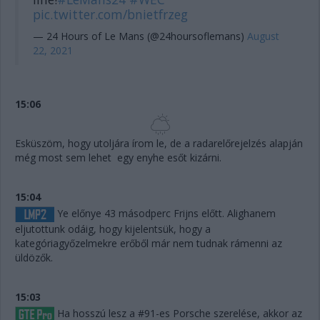
pic.twitter.com/bnietfrzeg
— 24 Hours of Le Mans (@24hoursoflemans)
August
22, 2021
15:06
Esküszöm, hogy utoljára írom le, de a radarelőrejelzés alapján
még most sem lehet egy enyhe esőt kizárni.
15:04
Ye előnye 43 másodperc Frijns előtt. Alighanem
eljutottunk odáig, hogy kijelentsük, hogy a
kategóriagyőzelmekre erőből már nem tudnak rámenni az
üldözők.
15:03
Ha hosszú lesz a #91-es Porsche szerelése, akkor az