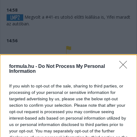
14:58
Megvolt a #41-es utolsó előtti kiállása is, Yifei maradt
az autóban.
14:56
Húha! Makowiecki keresztülszáguldott az utolsó
sikánon, és elhagyta a diffúzorát! Aztán újabb darabok esnek
formula.hu -
Do Not Process My Personal
le az autóról, aminek elment a fékje a kritikus pillanatban a
Information
versenyző elmondása szerint.
If you wish to opt-out of the sale, sharing to third parties, or
processing of your personal or sensitive information for
14:53
targeted advertising by us, please use the below opt-out
A hátsó gumikat le tudták ugyan cserélni, de megint
section to confirm your selection. Please note that after your
ugrálni kellett az autón, mert az emelő, az bizony továbbra
opt-out request is processed you may continue seeing
sem működik rendesen.
interest-based ads based on personal information utilized by
us or personal information disclosed to third parties prior to
14:53
your opt-out. You may separately opt-out of the further
Hajjajj... A #31-es kerékcserén. Vajon most sima