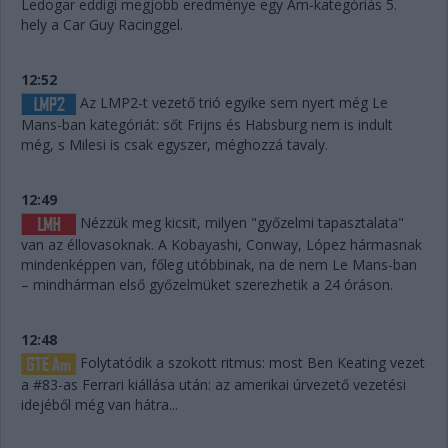
Ledogar eddigi megjobb eredménye egy Am-kategóriás 5.
hely a Car Guy Racinggel.
12:52
Az LMP2-t vezető trió egyike sem nyert még Le
Mans-ban kategóriát: sőt Frijns és Habsburg nem is indult
még, s Milesi is csak egyszer, méghozzá tavaly.
12:49
Nézzük meg kicsit, milyen "győzelmi tapasztalata"
van az éllovasoknak. A Kobayashi, Conway, López hármasnak
mindenképpen van, főleg utóbbinak, na de nem Le Mans-ban
– mindhárman első győzelmüket szerezhetik a 24 óráson.
12:48
Folytatódik a szokott ritmus: most Ben Keating vezet
a #83-as Ferrari kiállása után: az amerikai úrvezető vezetési
idejéből még van hátra...