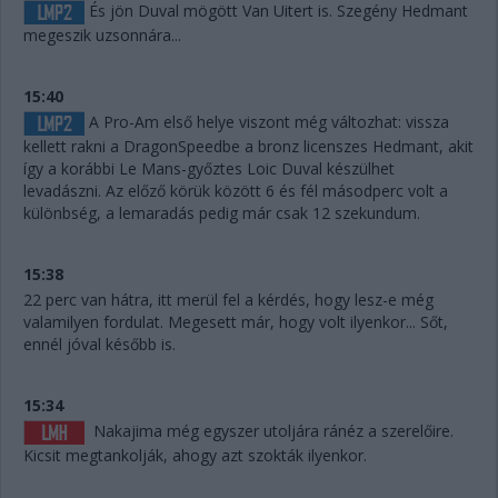
És jön Duval mögött Van Uitert is. Szegény Hedmant
megeszik uzsonnára...
15:40
A Pro-Am első helye viszont még változhat: vissza
kellett rakni a DragonSpeedbe a bronz licenszes Hedmant, akit
így a korábbi Le Mans-győztes Loic Duval készülhet
levadászni. Az előző körük között 6 és fél másodperc volt a
különbség, a lemaradás pedig már csak 12 szekundum.
15:38
22 perc van hátra, itt merül fel a kérdés, hogy lesz-e még
valamilyen fordulat. Megesett már, hogy volt ilyenkor... Sőt,
ennél jóval később is.
15:34
Nakajima még egyszer utoljára ránéz a szerelőire.
Kicsit megtankolják, ahogy azt szokták ilyenkor.