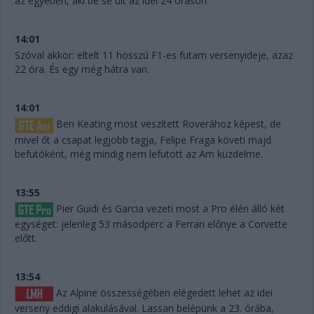
az egyetlen, aki be se ült az idei 24 óráson.
14:01
Szóval akkor: eltelt 11 hosszú F1-es futam versenyideje, azaz
22 óra. És egy még hátra van.
14:01
Ben Keating most veszített Roverához képest, de
mivel őt a csapat legjobb tagja, Felipe Fraga követi majd
befutóként, még mindig nem lefutott az Am küzdelme.
13:55
Pier Guidi és Garcia vezeti most a Pro élén álló két
egységet: jelenleg 53 másodperc a Ferrari előnye a Corvette
előtt.
13:54
Az Alpine összességében elégedett lehet az idei
verseny eddigi alakulásával. Lassan belépünk a 23. órába,