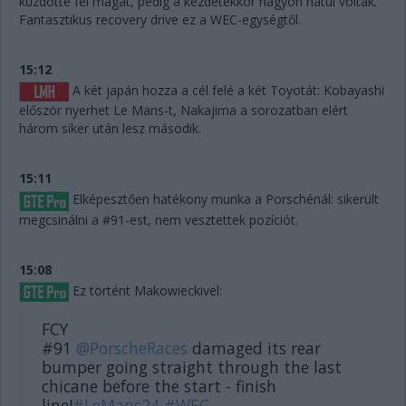
küzdötte fel magát, pedig a kezdetekkor nagyon hátul voltak.
Fantasztikus recovery drive ez a WEC-egységtől.
15:12
A két japán hozza a cél felé a két Toyotát: Kobayashi
először nyerhet Le Mans-t, Nakajima a sorozatban elért
három siker után lesz második.
15:11
Elképesztően hatékony munka a Porschénál: sikerült
megcsinálni a #91-est, nem vesztettek pozíciót.
15:08
Ez történt Makowieckivel:
FCY
#91
@PorscheRaces
damaged its rear
bumper going straight through the last
chicane before the start - finish
line!
#LeMans24
#WEC