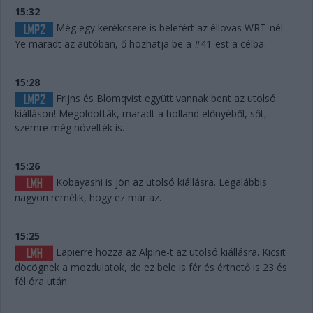
15:32
Még egy kerékcsere is belefért az éllovas WRT-nél:
Ye maradt az autóban, ő hozhatja be a #41-est a célba.
15:28
Frijns és Blomqvist együtt vannak bent az utolsó
kiálláson! Megoldották, maradt a holland előnyéből, sőt,
szemre még növelték is.
15:26
Kobayashi is jön az utolsó kiállásra. Legalábbis
nagyon remélik, hogy ez már az.
15:25
Lapierre hozza az Alpine-t az utolsó kiállásra. Kicsit
döcögnek a mozdulatok, de ez bele is fér és érthető is 23 és
fél óra után.