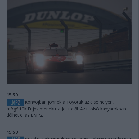
15:59
Konvojban jönnek a Toyoták az első helyen,
mögöttük Frijns menekül a Jota elől. Az utolsó kanyarokban
dőlhet el az LMP2.
15:58