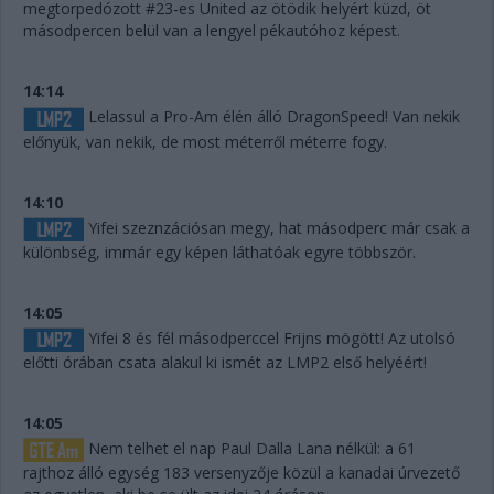
megtorpedózott #23-es United az ötödik helyért küzd, öt
másodpercen belül van a lengyel pékautóhoz képest.
14:14
Lelassul a Pro-Am élén álló DragonSpeed! Van nekik
előnyük, van nekik, de most méterről méterre fogy.
14:10
Yifei szeznzációsan megy, hat másodperc már csak a
különbség, immár egy képen láthatóak egyre többször.
14:05
Yifei 8 és fél másodperccel Frijns mögött! Az utolsó
előtti órában csata alakul ki ismét az LMP2 első helyéért!
14:05
Nem telhet el nap Paul Dalla Lana nélkül: a 61
rajthoz álló egység 183 versenyzője közül a kanadai úrvezető