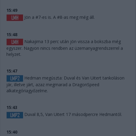
15:49
Jön a #7-es is. A #8-as meg még áll.
15:48
Nakajima 13 perc után jön vissza a bokszba még
egyszer. Nagyon nincs rendben az üzemanyagrendszerrel a
helyzet.
15:47
Hedman megúszta: Duval és Van Uitert tankoláson
jár, illetve járt, azaz megmarad a DragonSpeed
alkategóriagyőzelme.
15:43
Duval 8,5, Van Uitert 17 másodpercre Hedmantól.
15:40