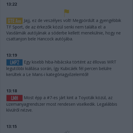
13:22
Jajj, ez de veszélyes volt! Megpördült a gyengébbik
TF Sport, de az érkezők közül senki nem találta el: a
Vasdámák autójának a sóderbe kellett menekülnie, hogy ne
csattanjon bele Hancock autójába.
13:19
Egy kisebb hiba-hibácska történt az éllovas WRT
legutóbbi kiállása során, így Kubicáék fél percen belülre
kerültek a Le Mans-i kategóriagyőzelemtől!
13:18
Most épp a #7-es járt kint a Toyoták közül, az
üzemanyagrendszer most rendesen viselkedik. Legalábbis
kívülről nézve.
13:15