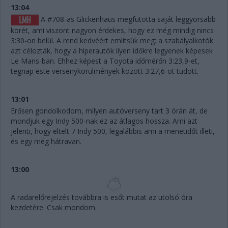
13:04
A #708-as Glickenhaus megfutotta saját leggyorsabb
körét, ami viszont nagyon érdekes, hogy ez még mindig nincs
3:30-on belül. A rend kedvéért említsük meg: a szabályalkotók
azt célozták, hogy a hiperautók ilyen időkre legyenek képesek
Le Mans-ban. Ehhez képest a Toyota időmérőn 3:23,9-et,
tegnap este versenykörülmények között 3:27,6-ot tudott.
13:01
Erősen gondolkodom, milyen autóverseny tart 3 órán át, de
mondjuk egy Indy 500-nak ez az átlagos hossza. Ami azt
jelenti, hogy eltelt 7 Indy 500, legalábbis ami a menetidőt illeti,
és egy még hátravan.
13:00
A radarelőrejelzés továbbra is esőt mutat az utolsó óra
kezdetére. Csak mondom.