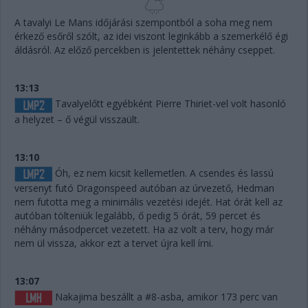
A tavalyi Le Mans időjárási szempontból a soha meg nem
érkező esőről szólt, az idei viszont leginkább a szemerkélő égi
áldásról. Az előző percekben is jelentettek néhány cseppet.
13:13
Tavalyelőtt egyébként Pierre Thiriet-vel volt hasonló
a helyzet – ő végül visszaült.
13:10
Óh, ez nem kicsit kellemetlen. A csendes és lassú
versenyt futó Dragonspeed autóban az úrvezető, Hedman
nem futotta meg a minimális vezetési idejét. Hat órát kell az
autóban tölteniük legalább, ő pedig 5 órát, 59 percet és
néhány másodpercet vezetett. Ha az volt a terv, hogy már
nem ül vissza, akkor ezt a tervet újra kell írni.
13:07
Nakajima beszállt a #8-asba, amikor 173 perc van