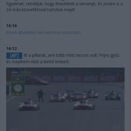
figyelmet, reméljük, hogy élveztétek a versenyt, és jövőre is a
24 órás közvetítéssel tartotok majd!
16:16
Rövid áttekintés ide kattintva olvasható.
16:12
Itt a pillanat, ami több mint necces volt: Frijns győz
és majdnem elüti a leintő embert.