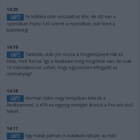
14:20
Ye kiállása után visszaáll az élre, de ott van a
nyomában Frijns! Szó szerint a nyomában, pár tized a
különbség!
14:19
Tankolás után jön vissza a DragonSpeed! Hát ez
több, mint furcsa. Így a Realteam még mögöttük van, de csak
10 másodperccel. Lehet, hogy egyszerűen kifogyott az
üzemanyag?
14:18
Norman Nato nagy tempóban érkezik a
Realteammel, a #70-es egység mindjárt átveszi a Pro-Am első
helyét.
14:17
Egy másik párharc is kialakulni látszik: az este