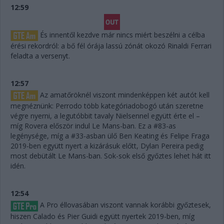
12:59
És innentől kezdve már nincs miért beszélni a célba
érési rekordról: a bő fél órája lassú zónát okozó Rinaldi Ferrari
feladta a versenyt.
12:57
Az amatőröknél viszont mindenképpen két autót kell
megnéznünk: Perrodo több kategóriadobogó után szeretne
végre nyerni, a legutóbbit tavaly Nielsennel együtt érte el –
míg Rovera először indul Le Mans-ban. Ez a #83-as
legénysége, míg a #33-asban ülő Ben Keating és Felipe Fraga
2019-ben együtt nyert a kizárásuk előtt, Dylan Pereira pedig
most debütált Le Mans-ban. Sok-sok első győztes lehet hát itt
idén.
12:54
A Pro éllovasában viszont vannak korábbi győztesek,
hiszen Calado és Pier Guidi együtt nyertek 2019-ben, míg