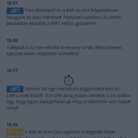
15:21
Tom Blomqvist és a #28-as Jota folyamatosan
faragja le az autó hátrányát Frijnsszel szemben. Az utolsó
pillanatban elúszhat a WRT kettős győzelme?
15:20
Túlléptük a 22 ezer előzést a verseny során. Ahhoz képest
egészen kevés végződött kontakttal.
15:17
Stevens fut egy szenzációs leggyorsabb kört az
LMP2-esek között: 3:31,096 az új etalon. Mindezt a 24. órában
úgy, hogy egyes kategóriatársak még az időmérőn sem tudtak
ennyit.
15:15
A #60-as Iron Lynx egészen a negyedik helyik