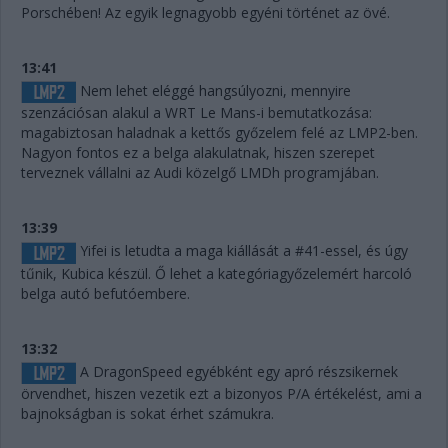
Porschében! Az egyik legnagyobb egyéni történet az övé.
13:41
Nem lehet eléggé hangsúlyozni, mennyire
szenzációsan alakul a WRT Le Mans-i bemutatkozása:
magabiztosan haladnak a kettős győzelem felé az LMP2-ben.
Nagyon fontos ez a belga alakulatnak, hiszen szerepet
terveznek vállalni az Audi közelgő LMDh programjában.
13:39
Yifei is letudta a maga kiállását a #41-essel, és úgy
tűnik, Kubica készül. Ő lehet a kategóriagyőzelemért harcoló
belga autó befutóembere.
13:32
A DragonSpeed egyébként egy apró részsikernek
örvendhet, hiszen vezetik ezt a bizonyos P/A értékelést, ami a
bajnokságban is sokat érhet számukra.