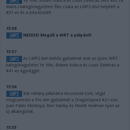
Ye Yifei, Robert Kubica és Louis Deletraz nem lesz Le
Mans-i kategóriagyőztes! Éles csata az LMP2 első helyéért a
#31-es és a Jota között!
15:58
NEEEEE! Megáll a WRT a pályán!!!
15:57
Az LMP2-ben kettős győzelmet arat az újonc WRT:
kategóriagyőztes Ye Yifei, Robert Kubica és Louis Deletraz a
#41-es egységgel.
15:56
Bár néhány pillanatra neccesnek tűnt, végül
megszerezte a Pro-Am győzelmét a DragonSpeed #21-ese:
Juan Pablo Montoya, Ben Hanley és Henrik Hedman nyeri az
új alkategóriát.
15:55