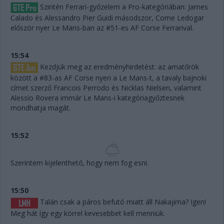
Szintén Ferrari-győzelem a Pro-kategóriában: James
Calado és Alessandro Pier Guidi másodszor, Come Ledogar
először nyer Le Mans-ban az #51-es AF Corse Ferrarival.
15:54
Kezdjük meg az eredményhirdetést: az amatőrök
között a #83-as AF Corse nyeri a Le Mans-t, a tavaly bajnoki
címet szerző Francois Perrodo és Nicklas Nielsen, valamint
Alessio Rovera immár Le Mans-i kategóriagyőztesnek
mondhatja magát.
15:52
Szerintem kijelenthető, hogy nem fog esni.
15:50
Talán csak a páros befutó miatt áll Nakajima? Igen!
Meg hát így egy körrel kevesebbet kell menniük.