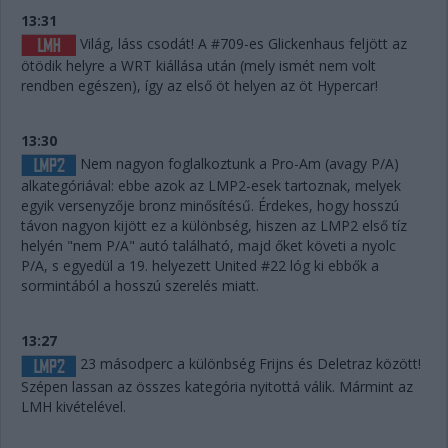
13:31
Világ, láss csodát! A #709-es Glickenhaus feljött az
ötödik helyre a WRT kiállása után (mely ismét nem volt
rendben egészen), így az első öt helyen az öt Hypercar!
13:30
Nem nagyon foglalkoztunk a Pro-Am (avagy P/A)
alkategóriával: ebbe azok az LMP2-esek tartoznak, melyek
egyik versenyzője bronz minősítésű. Érdekes, hogy hosszú
távon nagyon kijött ez a különbség, hiszen az LMP2 első tíz
helyén "nem P/A" autó található, majd őket követi a nyolc
P/A, s egyedül a 19. helyezett United #22 lóg ki ebbők a
sormintából a hosszú szerelés miatt.
13:27
23 másodperc a különbség Frijns és Deletraz között!
Szépen lassan az összes kategória nyitottá válik. Mármint az
LMH kivételével.