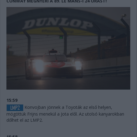
CONWAY MEGNYERI A 89. LE MANS-I 24 ÓRÁST!
15:59
Konvojban jönnek a Toyoták az első helyen,
mögöttük Frijns menekül a Jota elől. Az utolsó kanyarokban
dőlhet el az LMP2.
15:58