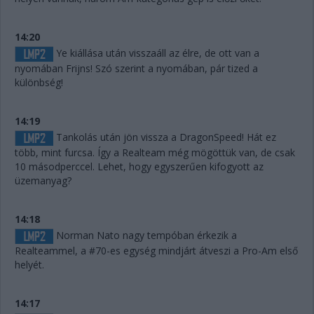
14:20
Ye kiállása után visszaáll az élre, de ott van a
nyomában Frijns! Szó szerint a nyomában, pár tized a
különbség!
14:19
Tankolás után jön vissza a DragonSpeed! Hát ez
több, mint furcsa. Így a Realteam még mögöttük van, de csak
10 másodperccel. Lehet, hogy egyszerűen kifogyott az
üzemanyag?
14:18
Norman Nato nagy tempóban érkezik a
Realteammel, a #70-es egység mindjárt átveszi a Pro-Am első
helyét.
14:17