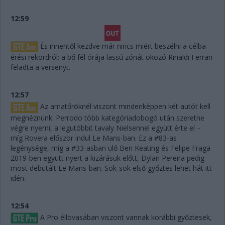
12:59
És innentől kezdve már nincs miért beszélni a célba
érési rekordról: a bő fél órája lassú zónát okozó Rinaldi Ferrari
feladta a versenyt.
12:57
Az amatőröknél viszont mindenképpen két autót kell
megnéznünk: Perrodo több kategóriadobogó után szeretne
végre nyerni, a legutóbbit tavaly Nielsennel együtt érte el –
míg Rovera először indul Le Mans-ban. Ez a #83-as
legénysége, míg a #33-asban ülő Ben Keating és Felipe Fraga
2019-ben együtt nyert a kizárásuk előtt, Dylan Pereira pedig
most debütált Le Mans-ban. Sok-sok első győztes lehet hát itt
idén.
12:54
A Pro éllovasában viszont vannak korábbi győztesek,