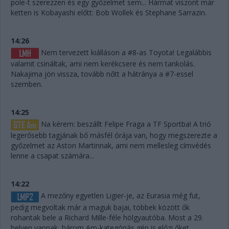
pole-t szerezzen és egy győzelmet sem... Hármat viszont már
ketten is Kobayashi előtt: Bob Wollek és Stephane Sarrazin.
14:26
Nem tervezett kiálláson a #8-as Toyota! Legalábbis
valamit csináltak, ami nem kerékcsere és nem tankolás.
Nakajima jön vissza, tovább nőtt a hátránya a #7-essel
szemben.
14:25
Na kérem: beszállt Felipe Fraga a TF Sportba! A trió
legerősebb tagjának bő másfél órája van, hogy megszerezte a
győzelmet az Aston Martinnak, ami nem mellesleg címvédés
lenne a csapat számára...
14:22
A mezőny egyetlen Ligier-je, az Eurasia még fut,
pedig megvoltak már a maguk bajai, többek között ők
rohantak bele a Richard Mille-féle hölgyautóba. Most a 29.
helyen vannak, három Am-kategóriás gép is előzi őket.