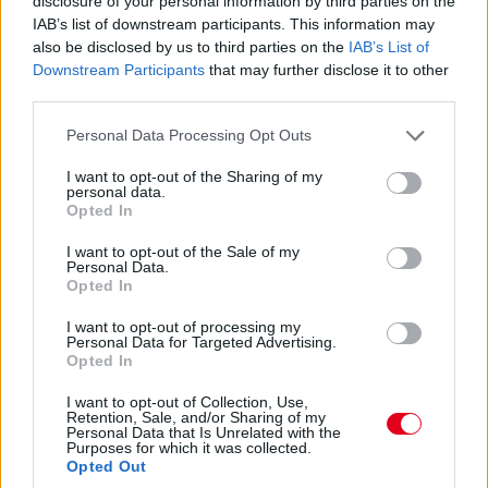
disclosure of your personal information by third parties on the
Hajjajj... A #31-es kerékcserén. Vajon most sima
IAB’s list of downstream participants. This information may
also be disclosed by us to third parties on the
IAB’s List of
lesz?
Downstream Participants
that may further disclose it to other
third parties.
14:46
Please note that this website/app uses one or more Google
Personal Data Processing Opt Outs
services and may gather and store information including but
A PR1 Mathiasen azóta sem jött ki, hivatalosan nem
not limited to your visit or usage behaviour. You may click to
I want to opt-out of the Sharing of my
estek ki, de semmi jele nincs annak, hogy ez az autó még
personal data.
grant or deny consent to Google and its third-party tags to
Opted In
megmozdulna. Maradtak 45-en.
use your data for below specified purposes in below Google
consent section.
I want to opt-out of the Sale of my
Personal Data.
14:45
Opted In
I want to opt-out of processing my
Egyre közelebb az eső. Egyre-egyre közelebb.
Personal Data for Targeted Advertising.
Opted In
14:44
I want to opt-out of Collection, Use,
Retention, Sale, and/or Sharing of my
Akárhogy számolom, a két WRT-nek még két-két
Personal Data that Is Unrelated with the
kiállása lesz, hacsak nem jön egy hosszabb megszakítás,
Purposes for which it was collected.
lassú zóna, safety car, vagy ilyesmi.
Opted Out