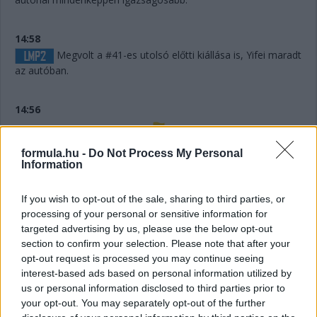
14:58
Megvolt a #41-es utolsó előtti kiállása is, Yifei maradt
az autóban.
14:56
Húha! Makowiecki keresztülszáguldott az utolsó
formula.hu -
Do Not Process My Personal
sikánon, és elhagyta a diffúzorát! Aztán újabb darabok esnek
Information
le az autóról, aminek elment a fékje a kritikus pillanatban a
versenyző elmondása szerint.
If you wish to opt-out of the sale, sharing to third parties, or
processing of your personal or sensitive information for
targeted advertising by us, please use the below opt-out
14:53
section to confirm your selection. Please note that after your
A hátsó gumikat le tudták ugyan cserélni, de megint
opt-out request is processed you may continue seeing
ugrálni kellett az autón, mert az emelő, az bizony továbbra
interest-based ads based on personal information utilized by
sem működik rendesen.
us or personal information disclosed to third parties prior to
your opt-out. You may separately opt-out of the further
14:53