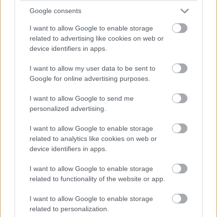
Google consents
14:42
Brundle hozza majd a célba a P2 5-6. helyéért
I want to allow Google to enable storage
harcoló lengyel autót. Nagyon szép versenyt teljesített az
related to advertising like cookies on web or
Inter Europol, minden elismerést megérdemelnek.
device identifiers in apps.
I want to allow my user data to be sent to
14:40
Google for online advertising purposes.
Amit viszont le lehetne, az Frijns 10 másodperces
hátránya Yifeijel szemben... Csakhogy van valami baj a #31-es
I want to allow Google to send me
WRT emelőjével, így az utolsó kerékcserénél valamennyit
personalized advertising.
biztosan veszítenek majd.
I want to allow Google to enable storage
related to analytics like cookies on web or
14:39
device identifiers in apps.
A Próban Pier Guidi és Garcia között 50 másodperc
van. Ezt egy safety car éppen-éppen lenullázhatja még, de
I want to allow Google to enable storage
erőből ezt még annyira se lehet itt ledolgozni, ahogy a 100-at
related to functionality of the website or app.
az amatőrök között.
I want to allow Google to enable storage
related to personalization.
14:38