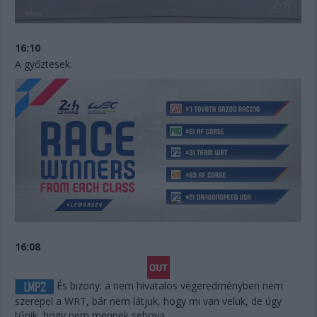
16:10
A győztesek.
16:08
És bizony: a nem hivatalos végeredményben nem
szerepel a WRT, bár nem látjuk, hogy mi van velük, de úgy
tűnik, hogy nem mennek sehova.