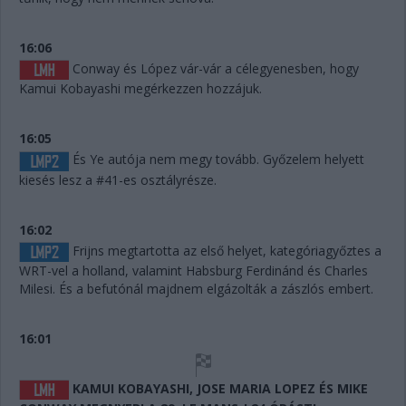
16:06
Conway és López vár-vár a célegyenesben, hogy
Kamui Kobayashi megérkezzen hozzájuk.
16:05
És Ye autója nem megy tovább. Győzelem helyett
kiesés lesz a #41-es osztályrésze.
16:02
Frijns megtartotta az első helyet, kategóriagyőztes a
WRT-vel a holland, valamint Habsburg Ferdinánd és Charles
Milesi. És a befutónál majdnem elgázolták a zászlós embert.
16:01
KAMUI KOBAYASHI, JOSE MARIA LOPEZ ÉS MIKE