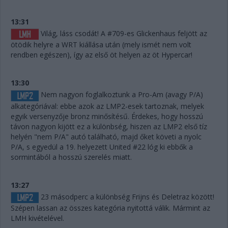
13:31
Világ, láss csodát! A #709-es Glickenhaus feljött az
ötödik helyre a WRT kiállása után (mely ismét nem volt
rendben egészen), így az első öt helyen az öt Hypercar!
13:30
Nem nagyon foglalkoztunk a Pro-Am (avagy P/A)
alkategóriával: ebbe azok az LMP2-esek tartoznak, melyek
egyik versenyzője bronz minősítésű. Érdekes, hogy hosszú
távon nagyon kijött ez a különbség, hiszen az LMP2 első tíz
helyén "nem P/A" autó található, majd őket követi a nyolc
P/A, s egyedül a 19. helyezett United #22 lóg ki ebbők a
sormintából a hosszú szerelés miatt.
13:27
23 másodperc a különbség Frijns és Deletraz között!
Szépen lassan az összes kategória nyitottá válik. Mármint az
LMH kivételével.