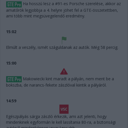
Ha hosszú lesz a #91-es Porsche szerelése, akkor az
amatőrök legjobbja a 4. helyre jöhet fel a GTE-összetettben,
ami több mint megsüvegelendő eredmény.
15:02
Elmúlt a veszély, ismét száguldanak az autók. Még 58 percig.
15:00
Makowiecki kint maradt a pályán, nem ment be a
bokszba, de narancs-fekete zászlóval kiintik a pályáról.
14:59
Egészpályás sárga zászló érkezik, ami azt jelenti, hogy
mindenkinek egyformán le kell lassítania 80-ra, a biztonsági
autónál mindenképpen igazságosabb.