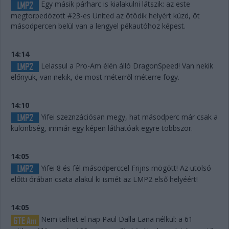
Egy másik párharc is kialakulni látszik: az este
megtorpedózott #23-es United az ötödik helyért küzd, öt
másodpercen belül van a lengyel pékautóhoz képest.
14:14
Lelassul a Pro-Am élén álló DragonSpeed! Van nekik
előnyük, van nekik, de most méterről méterre fogy.
14:10
Yifei szeznzációsan megy, hat másodperc már csak a
különbség, immár egy képen láthatóak egyre többször.
14:05
Yifei 8 és fél másodperccel Frijns mögött! Az utolsó
előtti órában csata alakul ki ismét az LMP2 első helyéért!
14:05
Nem telhet el nap Paul Dalla Lana nélkül: a 61