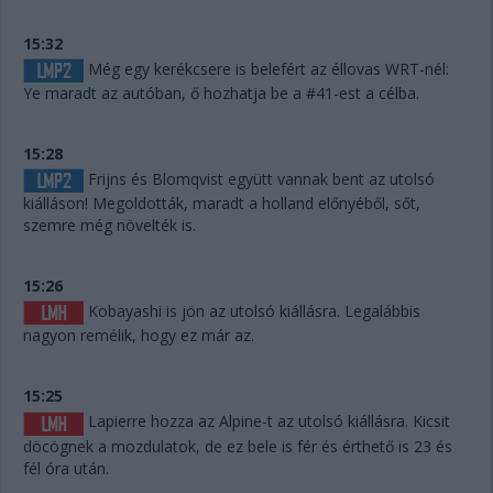
15:32
Még egy kerékcsere is belefért az éllovas WRT-nél:
Ye maradt az autóban, ő hozhatja be a #41-est a célba.
15:28
Frijns és Blomqvist együtt vannak bent az utolsó
kiálláson! Megoldották, maradt a holland előnyéből, sőt,
szemre még növelték is.
15:26
Kobayashi is jön az utolsó kiállásra. Legalábbis
nagyon remélik, hogy ez már az.
15:25
Lapierre hozza az Alpine-t az utolsó kiállásra. Kicsit
döcögnek a mozdulatok, de ez bele is fér és érthető is 23 és
fél óra után.