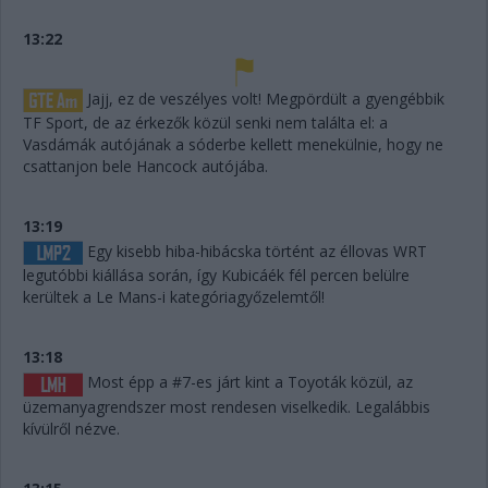
13:22
Jajj, ez de veszélyes volt! Megpördült a gyengébbik
TF Sport, de az érkezők közül senki nem találta el: a
Vasdámák autójának a sóderbe kellett menekülnie, hogy ne
csattanjon bele Hancock autójába.
13:19
Egy kisebb hiba-hibácska történt az éllovas WRT
legutóbbi kiállása során, így Kubicáék fél percen belülre
kerültek a Le Mans-i kategóriagyőzelemtől!
13:18
Most épp a #7-es járt kint a Toyoták közül, az
üzemanyagrendszer most rendesen viselkedik. Legalábbis
kívülről nézve.