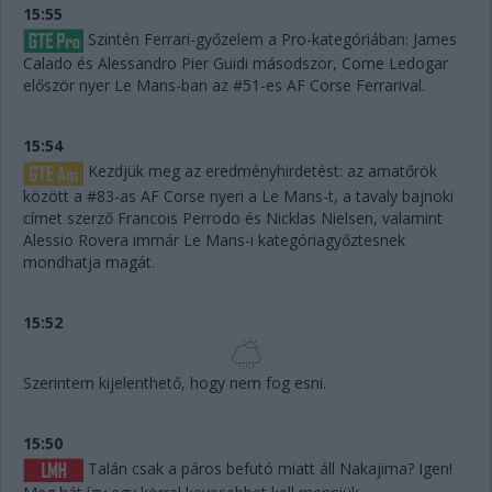
15:55
Szintén Ferrari-győzelem a Pro-kategóriában: James
Calado és Alessandro Pier Guidi másodszor, Come Ledogar
először nyer Le Mans-ban az #51-es AF Corse Ferrarival.
15:54
Kezdjük meg az eredményhirdetést: az amatőrök
között a #83-as AF Corse nyeri a Le Mans-t, a tavaly bajnoki
címet szerző Francois Perrodo és Nicklas Nielsen, valamint
Alessio Rovera immár Le Mans-i kategóriagyőztesnek
mondhatja magát.
15:52
Szerintem kijelenthető, hogy nem fog esni.
15:50
Talán csak a páros befutó miatt áll Nakajima? Igen!