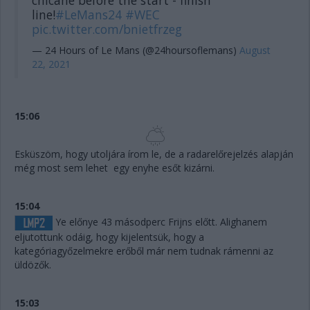
chicane before the start - finish
line!
#LeMans24
#WEC
pic.twitter.com/bnietfrzeg
— 24 Hours of Le Mans (@24hoursoflemans)
August
22, 2021
15:06
Esküszöm, hogy utoljára írom le, de a radarelőrejelzés alapján
még most sem lehet egy enyhe esőt kizárni.
15:04
Ye előnye 43 másodperc Frijns előtt. Alighanem
eljutottunk odáig, hogy kijelentsük, hogy a
kategóriagyőzelmekre erőből már nem tudnak rámenni az
üldözők.
15:03