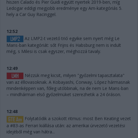
hiszen Calado és Pier Guidi együtt nyertek 2019-ben, míg
Ledogar eddigi megjobb eredménye egy Am-kategóriás 5.
hely a Car Guy Racinggel.
12:52
Az LMP2-t vezető trió egyike sem nyert még Le
Mans-ban kategóriát: sőt Frijns és Habsburg nem is indult
még, s Milesi is csak egyszer, méghozzá tavaly.
12:49
Nézzük meg kicsit, milyen "győzelmi tapasztalata"
van az éllovasoknak. A Kobayashi, Conway, López hármasnak
mindenképpen van, főleg utóbbinak, na de nem Le Mans-ban
– mindhárman első győzelmüket szerezhetik a 24 óráson.
12:48
Folytatódik a szokott ritmus: most Ben Keating vezet
a #83-as Ferrari kiállása után: az amerikai úrvezető vezetési
idejéből még van hátra...