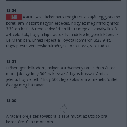
13:04
A #708-as Glickenhaus megfutotta saját leggyorsabb
körét, ami viszont nagyon érdekes, hogy ez még mindig nincs
3:30-on belül. A rend kedvéért említsük meg: a szabályalkotók
azt célozták, hogy a hiperautók ilyen időkre legyenek képesek
Le Mans-ban. Ehhez képest a Toyota időmérőn 3:23,9-et,
tegnap este versenykörülmények között 3:27,6-ot tudott.
13:01
Erősen gondolkodom, milyen autóverseny tart 3 órán át, de
mondjuk egy Indy 500-nak ez az átlagos hossza. Ami azt
jelenti, hogy eltelt 7 Indy 500, legalábbis ami a menetidőt illeti,
és egy még hátravan.
13:00
A radarelőrejelzés továbbra is esőt mutat az utolsó óra
kezdetére. Csak mondom.