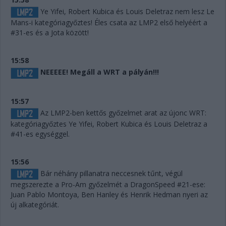
Ye Yifei, Robert Kubica és Louis Deletraz nem lesz Le
Mans-i kategóriagyőztes! Éles csata az LMP2 első helyéért a
#31-es és a Jota között!
15:58
NEEEEE! Megáll a WRT a pályán!!!
15:57
Az LMP2-ben kettős győzelmet arat az újonc WRT:
kategóriagyőztes Ye Yifei, Robert Kubica és Louis Deletraz a
#41-es egységgel.
15:56
Bár néhány pillanatra neccesnek tűnt, végül
megszerezte a Pro-Am győzelmét a DragonSpeed #21-ese:
Juan Pablo Montoya, Ben Hanley és Henrik Hedman nyeri az
új alkategóriát.