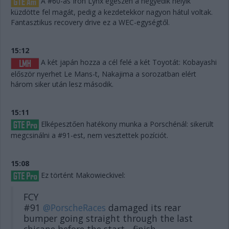
A #60-as Iron Lynx egészen a negyedik helyik
küzdötte fel magát, pedig a kezdetekkor nagyon hátul voltak.
Fantasztikus recovery drive ez a WEC-egységtől.
15:12
A két japán hozza a cél felé a két Toyotát: Kobayashi
először nyerhet Le Mans-t, Nakajima a sorozatban elért
három siker után lesz második.
15:11
Elképesztően hatékony munka a Porschénál: sikerült
megcsinálni a #91-est, nem vesztettek pozíciót.
15:08
Ez történt Makowieckivel:
FCY
#91
@PorscheRaces
damaged its rear
bumper going straight through the last