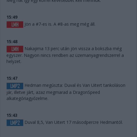
Meg hát így egy körrel kevesebbet kell menniük.
15:49
Jön a #7-es is. A #8-as meg még áll.
15:48
Nakajima 13 perc után jön vissza a bokszba még
egyszer. Nagyon nincs rendben az üzemanyagrendszerrel a
helyzet.
15:47
Hedman megúszta: Duval és Van Uitert tankoláson
jár, illetve járt, azaz megmarad a DragonSpeed
alkategóriagyőzelme.
15:43
Duval 8,5, Van Uitert 17 másodpercre Hedmantól.