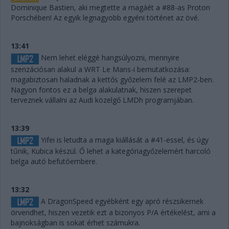
Dominique Bastien, aki megtette a magáét a #88-as Proton
Porschében! Az egyik legnagyobb egyéni történet az övé.
13:41
Nem lehet eléggé hangsúlyozni, mennyire
szenzációsan alakul a WRT Le Mans-i bemutatkozása:
magabiztosan haladnak a kettős győzelem felé az LMP2-ben.
Nagyon fontos ez a belga alakulatnak, hiszen szerepet
terveznek vállalni az Audi közelgő LMDh programjában.
13:39
Yifei is letudta a maga kiállását a #41-essel, és úgy
tűnik, Kubica készül. Ő lehet a kategóriagyőzelemért harcoló
belga autó befutóembere.
13:32
A DragonSpeed egyébként egy apró részsikernek
örvendhet, hiszen vezetik ezt a bizonyos P/A értékelést, ami a
bajnokságban is sokat érhet számukra.