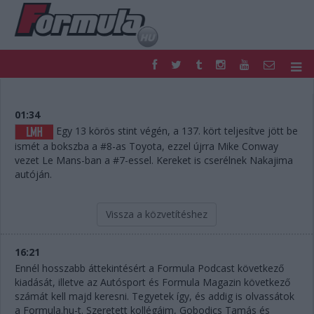
F1
PARC FERMÉ
FORMULA
MOTOR
01:34
NEMZETKÖZI
HAZAI
Egy 13 körös stint végén, a 137. kört teljesítve jött be
ismét a bokszba a #8-as Toyota, ezzel újrra Mike Conway
RETRO
EGYÉB
vezet Le Mans-ban a #7-essel. Kereket is cserélnek Nakajima
PODCAST
SHOP
autóján.
LIVE
TIPPJÁTÉK
DIGITÁLIS MAGAZIN
PONTÁLLÁSOK
Vissza a közvetítéshez
VERSENYNAPTÁRAK
16:21
Ennél hosszabb áttekintésért a Formula Podcast következő
kiadását, illetve az Autósport és Formula Magazin következő
számát kell majd keresni. Tegyetek így, és addig is olvassátok
a Formula.hu-t. Szeretett kollégáim, Gobodics Tamás és