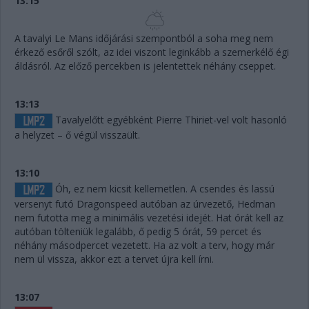
13:15
A tavalyi Le Mans időjárási szempontból a soha meg nem
érkező esőről szólt, az idei viszont leginkább a szemerkélő égi
áldásról. Az előző percekben is jelentettek néhány cseppet.
13:13
Tavalyelőtt egyébként Pierre Thiriet-vel volt hasonló
a helyzet – ő végül visszaült.
13:10
Óh, ez nem kicsit kellemetlen. A csendes és lassú
versenyt futó Dragonspeed autóban az úrvezető, Hedman
nem futotta meg a minimális vezetési idejét. Hat órát kell az
autóban tölteniük legalább, ő pedig 5 órát, 59 percet és
néhány másodpercet vezetett. Ha az volt a terv, hogy már
nem ül vissza, akkor ezt a tervet újra kell írni.
13:07