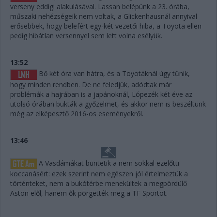
verseny eddigi alakulásával. Lassan belépünk a 23. órába,
műszaki nehézségeik nem voltak, a Glickenhausnál annyival
erősebbek, hogy belefért egy-két vezetői hiba, a Toyota ellen
pedig hibátlan versennyel sem lett volna esélyük.
13:52
Bő két óra van hátra, és a Toyotáknál úgy tűnik,
hogy minden rendben. De ne feledjük, adódtak már
problémák a hajrában is a japánoknál, Lópezék két éve az
utolsó órában bukták a győzelmet, és akkor nem is beszéltünk
még az elképesztő 2016-os eseményekről.
13:46
A Vasdámákat büntetik a nem sokkal ezelőtti
koccanásért: ezek szerint nem egészen jól értelmeztük a
történteket, nem a bukótérbe menekültek a megpördülő
Aston elől, hanem ők pörgették meg a TF Sportot.