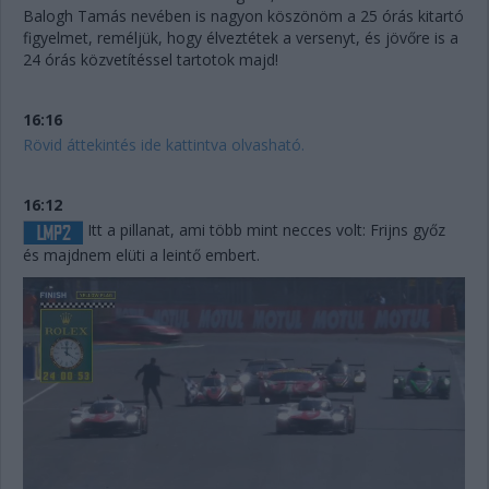
Balogh Tamás nevében is nagyon köszönöm a 25 órás kitartó
figyelmet, reméljük, hogy élveztétek a versenyt, és jövőre is a
24 órás közvetítéssel tartotok majd!
16:16
Rövid áttekintés ide kattintva olvasható.
16:12
Itt a pillanat, ami több mint necces volt: Frijns győz
és majdnem elüti a leintő embert.