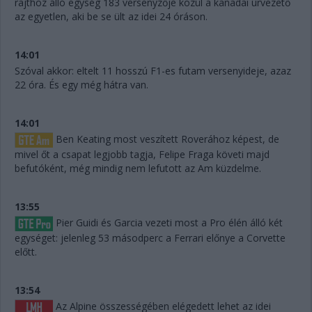
rajthoz álló egység 183 versenyzője közül a kanadai úrvezető
az egyetlen, aki be se ült az idei 24 óráson.
14:01
Szóval akkor: eltelt 11 hosszú F1-es futam versenyideje, azaz
22 óra. És egy még hátra van.
14:01
Ben Keating most veszített Roverához képest, de
mivel őt a csapat legjobb tagja, Felipe Fraga követi majd
befutóként, még mindig nem lefutott az Am küzdelme.
13:55
Pier Guidi és Garcia vezeti most a Pro élén álló két
egységet: jelenleg 53 másodperc a Ferrari előnye a Corvette
előtt.
13:54
Az Alpine összességében elégedett lehet az idei