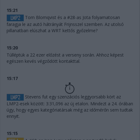
15:21
Tom Blomqvist és a #28-as Jota folyamatosan
faragja le az autó hátrányát Frijnsszel szemben. Az utolsó
pillanatban elúszhat a WRT kettős győzelme?
15:20
Túlléptük a 22 ezer előzést a verseny során. Ahhoz képest
egészen kevés végződött kontakttal.
15:17
Stevens fut egy szenzációs leggyorsabb kört az
LMP2-esek között: 3:31,096 az új etalon. Mindezt a 24. órában
úgy, hogy egyes kategóriatársak még az időmérőn sem tudtak
ennyit.
15:15