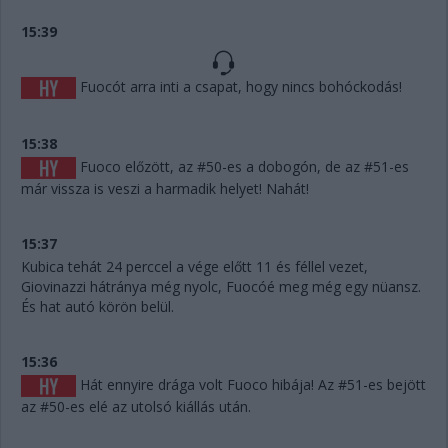
15:39
Fuocót arra inti a csapat, hogy nincs bohóckodás!
15:38
Fuoco előzött, az #50-es a dobogón, de az #51-es
már vissza is veszi a harmadik helyet! Nahát!
15:37
Kubica tehát 24 perccel a vége előtt 11 és féllel vezet,
Giovinazzi hátránya még nyolc, Fuocóé meg még egy nüansz.
És hat autó körön belül.
15:36
Hát ennyire drága volt Fuoco hibája! Az #51-es bejött
az #50-es elé az utolsó kiállás után.