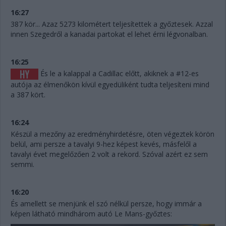
16:27
387 kör... Azaz 5273 kilométert teljesítettek a győztesek. Azzal
innen Szegedről a kanadai partokat el lehet érni légvonalban.
16:25
És le a kalappal a Cadillac előtt, akiknek a #12-es
autója az élmenőkön kívül egyedüliként tudta teljesíteni mind
a 387 kört.
16:24
Készül a mezőny az eredményhirdetésre, öten végeztek körön
belül, ami persze a tavalyi 9-hez képest kevés, másfelől a
tavalyi évet megelőzően 2 volt a rekord. Szóval azért ez sem
semmi.
16:20
És amellett se menjünk el szó nélkül persze, hogy immár a
képen látható mindhárom autó Le Mans-győztes: