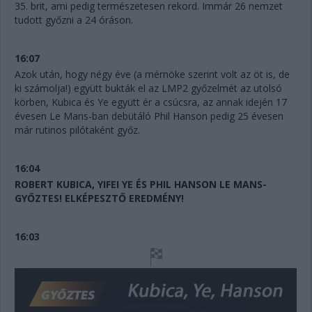
35. brit, ami pedig természetesen rekord. Immár 26 nemzet
tudott győzni a 24 óráson.
16:07
Azok után, hogy négy éve (a mérnöke szerint volt az öt is, de
ki számolja!) együtt bukták el az LMP2 győzelmét az utolsó
körben, Kubica és Ye együtt ér a csúcsra, az annak idején 17
évesen Le Mans-ban debütáló Phil Hanson pedig 25 évesen
már rutinos pilótaként győz.
16:04
ROBERT KUBICA, YIFEI YE ÉS PHIL HANSON LE MANS-
GYŐZTES! ELKÉPESZTŐ EREDMÉNY!
16:03