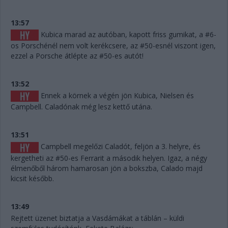
13:57
Kubica marad az autóban, kapott friss gumikat, a #6-
os Porschénél nem volt kerékcsere, az #50-esnél viszont igen,
ezzel a Porsche átlépte az #50-es autót!
13:52
Ennek a körnek a végén jön Kubica, Nielsen és
Campbell. Caladónak még lesz kettő utána.
13:51
Campbell megelőzi Caladót, feljön a 3. helyre, és
kergetheti az #50-es Ferrarit a második helyen. Igaz, a négy
élmenőből három hamarosan jön a bokszba, Calado majd
kicsit később.
13:49
Rejtett üzenet biztatja a Vasdámákat a táblán – küldi