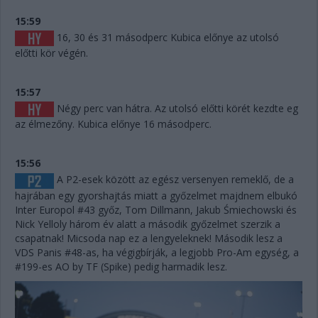
15:59
16, 30 és 31 másodperc Kubica előnye az utolsó
előtti kör végén.
15:57
Négy perc van hátra. Az utolsó előtti körét kezdte eg
az élmezőny. Kubica előnye 16 másodperc.
15:56
A P2-esek között az egész versenyen remeklő, de a
hajrában egy gyorshajtás miatt a győzelmet majdnem elbukó
Inter Europol #43 győz, Tom Dillmann, Jakub Śmiechowski és
Nick Yelloly három év alatt a második győzelmet szerzik a
csapatnak! Micsoda nap ez a lengyeleknek! Második lesz a
VDS Panis #48-as, ha végigbírják, a legjobb Pro-Am egység, a
#199-es AO by TF (Spike) pedig harmadik lesz.