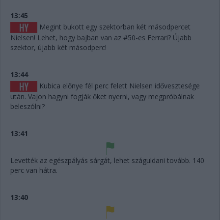
13:45
Megint bukott egy szektorban két másodpercet
Nielsen! Lehet, hogy bajban van az #50-es Ferrari? Újabb
szektor, újabb két másodperc!
13:44
Kubica előnye fél perc felett Nielsen idővesztesége
után. Vajon hagyni fogják őket nyerni, vagy megpróbálnak
beleszólni?
13:41
Levették az egészpályás sárgát, lehet száguldani tovább. 140
perc van hátra.
13:40