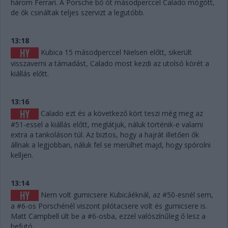
három Ferrari. A Porsche bő öt másodperccel Calado mögött,
de ők csináltak teljes szervizt a legutóbb.
13:18
Kubica 15 másodperccel Nielsen előtt, sikerült
visszaverni a támadást, Calado most kezdi az utolsó körét a
kiállás előtt.
13:16
Calado ezt és a következő kört teszi még meg az
#51-essel a kiállás előtt, meglátjuk, náluk történik-e valami
extra a tankoláson túl. Az biztos, hogy a hajrát illetően ők
állnak a legjobban, náluk fel se merülhet majd, hogy spórolni
kelljen.
13:14
Nem volt gumicsere Kubicáéknál, az #50-esnél sem,
a #6-os Porschénél viszont pilótacsere volt és gumicsere is.
Matt Campbell ült be a #6-osba, ezzel valószínűleg ő lesz a
befutó.