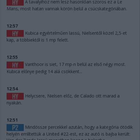
A tavalyihoz nem lesz hasonlóan szoros ez a Le
Mans, most hatan vannak körön belül a csúcskategóriában.
12:57
Kubica egyértelműen lassú, Nielsentől közel 2,5-et
kap, a többiektől is 1 mp felett.
12:55
Vanthoor is siet, 17 mp-n belül az első négy most.
Kubica előnye pedig 14 alá csökkent...
12:54
Helycsere, Nielsen előz, de Calado ott marad a
nyakán.
12:51
Mindössze percekkel azután, hogy a kategória ötödik
helyén említettük a United #22-est, ez az autó is bajba került: