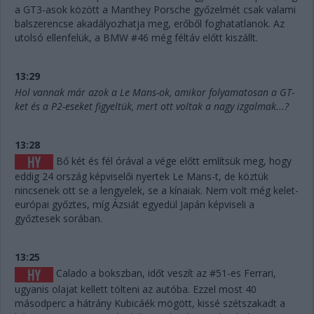
a GT3-asok között a Manthey Porsche győzelmét csak valami
balszerencse akadályozhatja meg, erőből foghatatlanok. Az
utolsó ellenfelük, a BMW #46 még féltáv előtt kiszállt.
13:29
Hol vannak már azok a Le Mans-ok, amikor folyamatosan a GT-
ket és a P2-eseket figyeltük, mert ott voltak a nagy izgalmak...?
13:28
Bő két és fél órával a vége előtt említsük meg, hogy
eddig 24 ország képviselői nyertek Le Mans-t, de köztük
nincsenek ott se a lengyelek, se a kínaiak. Nem volt még kelet-
európai győztes, míg Ázsiát egyedül Japán képviseli a
győztesek sorában.
13:25
Calado a bokszban, időt veszít az #51-es Ferrari,
ugyanis olajat kellett tölteni az autóba. Ezzel most 40
másodperc a hátrány Kubicáék mögött, kissé szétszakadt a