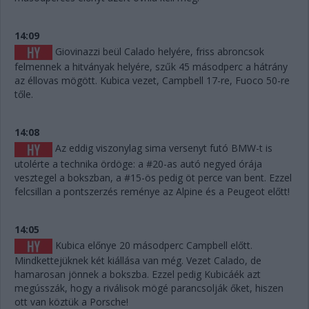
14:09
Giovinazzi beül Calado helyére, friss abroncsok
felmennek a hitványak helyére, szűk 45 másodperc a hátrány
az éllovas mögött. Kubica vezet, Campbell 17-re, Fuoco 50-re
tőle.
14:08
Az eddig viszonylag sima versenyt futó BMW-t is
utolérte a technika ördöge: a #20-as autó negyed órája
vesztegel a bokszban, a #15-ös pedig öt perce van bent. Ezzel
felcsillan a pontszerzés reménye az Alpine és a Peugeot előtt!
14:05
Kubica előnye 20 másodperc Campbell előtt.
Mindkettejüknek két kiállása van még. Vezet Calado, de
hamarosan jönnek a bokszba. Ezzel pedig Kubicáék azt
megússzák, hogy a riválisok mögé parancsolják őket, hiszen
ott van köztük a Porsche!