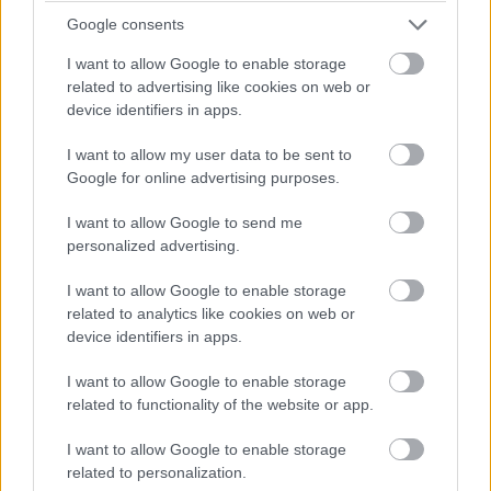
turbópékek versenyzőjét, Nick Yellolyt bokszutcai gyorshajtás
Google consents
miatt vizsgálják!
I want to allow Google to enable storage
15:14
related to advertising like cookies on web or
device identifiers in apps.
Fuocót ezúttal azzal biztatják, hogy sokkal több
I want to allow my user data to be sent to
pályaelhagyása van az előtte haladó Porschének, szóval ő
Google for online advertising purposes.
többet kockáztathat, mint riválisa.
I want to allow Google to send me
personalized advertising.
15:09
I want to allow Google to enable storage
related to analytics like cookies on web or
Fuocónak jelzik, hogy nyugodtan nyomja ki az autó
device identifiers in apps.
szemét, mert a 4. helynél hátrébb úgyse esik...
I want to allow Google to enable storage
15:08
related to functionality of the website or app.
Fuoco otthagyja Giovinazzit és közelíti a második
helyen haladó Porschét. Kubica előnye 35 másodperc felett.
I want to allow Google to enable storage
related to personalization.