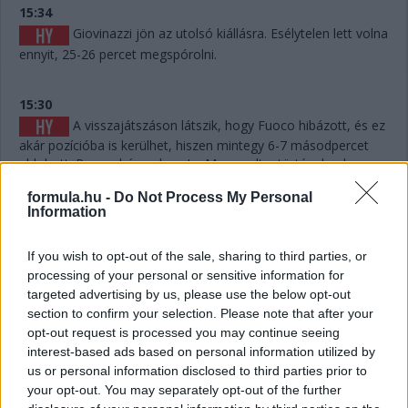
15:34
Giovinazzi jön az utolsó kiállásra. Esélytelen lett volna
ennyit, 25-26 percet megspórolni.
15:30
A visszajátszáson látszik, hogy Fuoco hibázott, és ez
akár pozícióba is kerülhet, hiszen mintegy 6-7 másodpercet
eldobott. Persze hány olyan Le Mans volt a történelemben,
ahol 6-7 másodperc számított egy dobogós helyen...? Kevés.
formula.hu -
Do Not Process My Personal
Information
15:29
Giovinazzi 42-vel vezet Kubica előtt, és jöhet majd
If you wish to opt-out of the sale, sharing to third parties, or
egy rövid utolsó kiállásra mindjárt.
processing of your personal or sensitive information for
targeted advertising by us, please use the below opt-out
section to confirm your selection. Please note that after your
15:29
opt-out request is processed you may continue seeing
Na nézzük, mi a helyet: Kubica 10 másodperccel
interest-based ads based on personal information utilized by
vezet Estre előtt, aki újabb kilenccel a most sokat bukó Fuoco
us or personal information disclosed to third parties prior to
előtt.
your opt-out. You may separately opt-out of the further