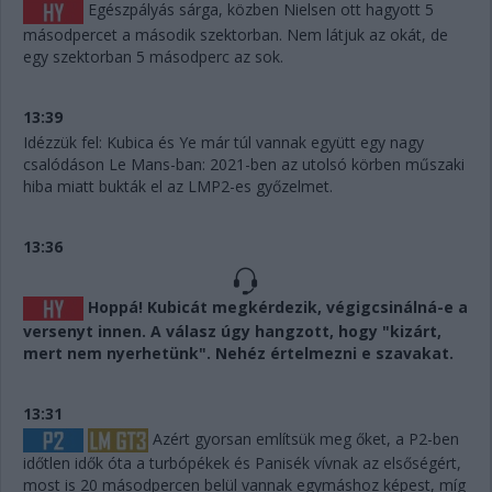
Egészpályás sárga, közben Nielsen ott hagyott 5
másodpercet a második szektorban. Nem látjuk az okát, de
egy szektorban 5 másodperc az sok.
13:39
Idézzük fel: Kubica és Ye már túl vannak együtt egy nagy
csalódáson Le Mans-ban: 2021-ben az utolsó körben műszaki
hiba miatt bukták el az LMP2-es győzelmet.
13:36
Hoppá! Kubicát megkérdezik, végigcsinálná-e a
versenyt innen. A válasz úgy hangzott, hogy "kizárt,
mert nem nyerhetünk". Nehéz értelmezni e szavakat.
13:31
Azért gyorsan említsük meg őket, a P2-ben
időtlen idők óta a turbópékek és Panisék vívnak az elsőségért,
most is 20 másodpercen belül vannak egymáshoz képest, míg