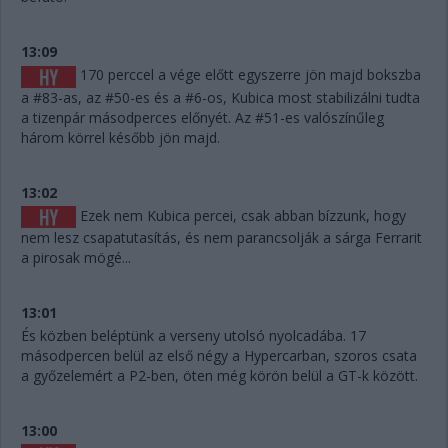
13:09
170 perccel a vége előtt egyszerre jön majd bokszba
a #83-as, az #50-es és a #6-os, Kubica most stabilizálni tudta
a tizenpár másodperces előnyét. Az #51-es valószínűleg
három körrel később jön majd.
13:02
Ezek nem Kubica percei, csak abban bízzunk, hogy
nem lesz csapatutasítás, és nem parancsolják a sárga Ferrarit
a pirosak mögé...
13:01
És közben beléptünk a verseny utolsó nyolcadába. 17
másodpercen belül az első négy a Hypercarban, szoros csata
a győzelemért a P2-ben, öten még körön belül a GT-k között.
13:00