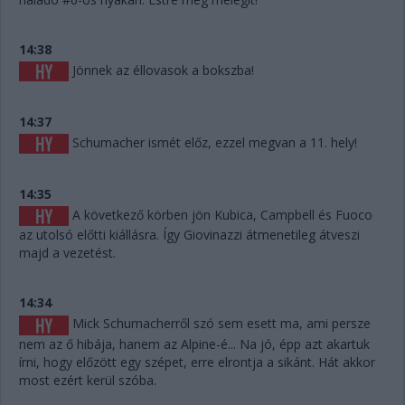
14:38
Jönnek az éllovasok a bokszba!
14:37
Schumacher ismét előz, ezzel megvan a 11. hely!
14:35
A következő körben jön Kubica, Campbell és Fuoco
az utolsó előtti kiállásra. Így Giovinazzi átmenetileg átveszi
majd a vezetést.
14:34
Mick Schumacherről szó sem esett ma, ami persze
nem az ő hibája, hanem az Alpine-é... Na jó, épp azt akartuk
írni, hogy előzött egy szépet, erre elrontja a sikánt. Hát akkor
most ezért kerül szóba.