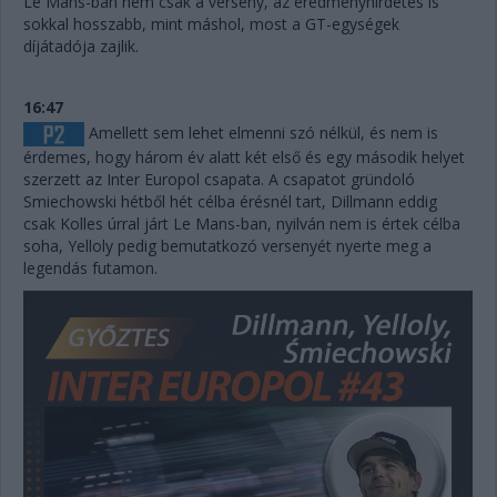
Le Mans-ban nem csak a verseny, az eredményhirdetés is
sokkal hosszabb, mint máshol, most a GT-egységek
díjátadója zajlik.
16:47
Amellett sem lehet elmenni szó nélkül, és nem is
érdemes, hogy három év alatt két első és egy második helyet
szerzett az Inter Europol csapata. A csapatot gründoló
Smiechowski hétből hét célba érésnél tart, Dillmann eddig
csak Kolles úrral járt Le Mans-ban, nyilván nem is értek célba
soha, Yelloly pedig bemutatkozó versenyét nyerte meg a
legendás futamon.