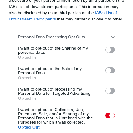
disclosure of your personal information by third parties on the
IAB’s list of downstream participants. This information may
15:27
also be disclosed by us to third parties on the
IAB’s List of
Itt a dráma! A turbópékek kapnak egy áthajtásos
Downstream Participants
that may further disclose it to other
büntetést, és ezzel valószínűleg bukják a győzelmet! Yelloly
third parties.
gyorshajtása nagyon sokba kerül. Massonék, a VDS Panis
meg fogja nyerni a kategóriát.
Please note that this website/app uses one or more Google
Personal Data Processing Opt Outs
services and may gather and store information including but
not limited to your visit or usage behaviour. You may click to
I want to opt-out of the Sharing of my
15:25
personal data.
grant or deny consent to Google and its third-party tags to
Kulcsfontosságú pillanat: egy körrel Kubica után
Opted In
use your data for below specified purposes in below Google
bokszban a #6-os és bokszban az #50-es! Mindkettő tankolt,
consent section.
I want to opt-out of the Sale of my
Kubica viszont előttük frissebb gumin!
Personal Data.
Opted In
15:21
I want to opt-out of processing my
Kubica hozza az autót az utolsó kiállásra! Kereket
Personal Data for Targeted Advertising.
Opted In
cserélnek a #83-ason, de Kubica marad az autóban. A #6-os
és az #50-es a következő körben jön, az #51-es később.
I want to opt-out of Collection, Use,
Retention, Sale, and/or Sharing of my
Personal Data that Is Unrelated with the
15:18
Purposes for which it was collected.
Opted Out
Dráma készül a P2-ben: a szoros csatában élen álló