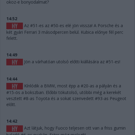
okoz-e bonyodalmat?
14:52
Az #51-es az #50-es elé jön vissza! A Porsche és a
két gyári Ferrari 3 másodpercen belül. Kubica előnye fél perc
felett.
14:49
Jön a várhatóan utolsó előtti kiállására az #51-es!
14:44
Kínlódik a BMW, most épp a #20-as a pályán és a
#15-ös a bokszban. Előbbi tökutolsó, utóbbi még a kerekét
vesztett #8-as Toyota és a sokat szenvedett #93-as Peugeot
előtt.
14:42
Azt látjuk, hogy Fuoco teljesen ott van a friss gumin
haladó #6-os nyakán. Estre még melegít!