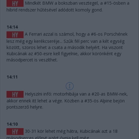
Mindkét BMW a bokszban vesztegel, a #15-ösben a
hibrid rendszer hűtésével adódott komoly gond.
14:14
A Ferrari azzal is számol, hogy a #6-os Porschének
lesz még egy kerékcseréje... Szűk fél perc van a két egység
között, szoros lehet a csata a második helyért. Ha viszont
Kubicának az #50-esre kell figyelnie, akkor körönként egy
másodpercet is veszíthet.
14:11
Helyszíni infó: motorhibája van a #20-as BMW-nek,
akkor ennek itt lehet a vége. Közben a #35-ös Alpine bejön
pontszerző helyre.
14:10
30-31 kör lehet még hátra, Kubicának azt a 18
másodperces előnyt azért óvnia kell még.