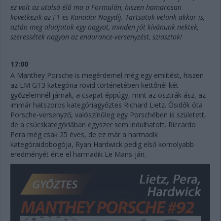
ez volt az utolsó élő ma a Formulán, hiszen hamarosan
következik az F1-es Kanadai Nagydíj. Tartsatok velünk akkor is,
aztán meg aludjatok egy nagyot, minden jót kívánunk nektek,
szeressétek nagyon az endurance-versenyzést, sziasztok!
17:00
A Manthey Porsche is megérdemel még egy említést, hiszen
az LM GT3 kategória rövid történetében kettőnél két
győzelemnél járnak, a csapat éppúgy, mint az osztrák ász, az
immár hatszoros kategóriagyőztes Richard Lietz. Ősidők óta
Porsche-versenyző, valószínűleg egy Porschében is született,
de a csúcskategóriában egyszer sem indulhatott. Riccardo
Pera még csak 25 éves, de ez már a harmadik
kategóraidobogója, Ryan Hardwick pedig első komolyabb
eredményét érte el harmadik Le Mans-ján.