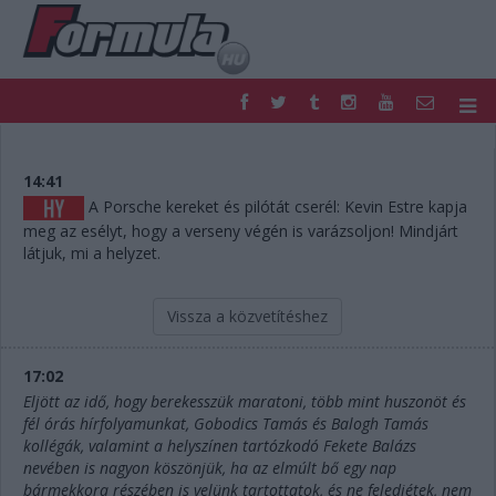
F1
PARC FERMÉ
FORMULA
MOTOR
14:41
NEMZETKÖZI
HAZAI
A Porsche kereket és pilótát cserél: Kevin Estre kapja
meg az esélyt, hogy a verseny végén is varázsoljon! Mindjárt
RETRO
EGYÉB
látjuk, mi a helyzet.
PODCAST
SHOP
LIVE
TIPPJÁTÉK
DIGITÁLIS MAGAZIN
PONTÁLLÁSOK
Vissza a közvetítéshez
VERSENYNAPTÁRAK
17:02
Eljött az idő, hogy berekesszük maratoni, több mint huszonöt és
fél órás hírfolyamunkat, Gobodics Tamás és Balogh Tamás
kollégák, valamint a helyszínen tartózkodó Fekete Balázs
nevében is nagyon köszönjük, ha az elmúlt bő egy nap
bármekkora részében is velünk tartottatok, és ne feledjétek, nem