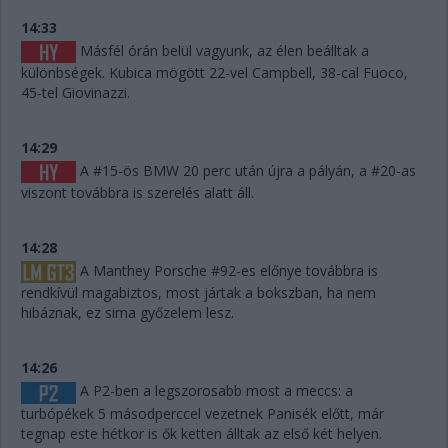
14:33
Másfél órán belül vagyunk, az élen beálltak a
különbségek. Kubica mögött 22-vel Campbell, 38-cal Fuoco,
45-tel Giovinazzi.
14:29
A #15-ös BMW 20 perc után újra a pályán, a #20-as
viszont továbbra is szerelés alatt áll.
14:28
A Manthey Porsche #92-es előnye továbbra is
rendkívül magabiztos, most jártak a bokszban, ha nem
hibáznak, ez sima győzelem lesz.
14:26
A P2-ben a legszorosabb most a meccs: a
turbópékek 5 másodperccel vezetnek Panisék előtt, már
tegnap este hétkor is ők ketten álltak az első két helyen.