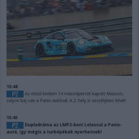
15:48
Az előző körben 14 másodpercet kapott Masson,
súlyos baj van a Panis-autóval. A 2. hely is veszélyben lehet!
15:45
Dupladráma az LMP2-ben! Lelassul a Panis-
autó, így mégis a turbópékek nyerhetnek!