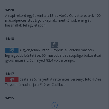
14:20
A napi rekord egyébként a #13-as vörös Corvette-é, akik 100
másodperces stop&go-t kapnak, mert túl sok energiát
használtak fel egy etapon.
14:18
A gyengébbik Inter Europolé a verseny második
legnagyobb büntetése: 65 másodperces stop&go bokusztcai
gyorshajtásért. 60 helyett 82,4 volt a tempó.
14:17
Csata az 5. helyért! A rettenetes versenyt futó #7-es
Toyota támadhatja a #12-es Cadillacet.
14:15