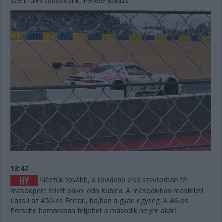
szemfüles tudósítónk, Fekete Balázs:
13:47
Nézzük tovább, a rövidebb első szektorban fél
másodperc felett pakol oda Kubica. A másodikban másfelet!
Lassú az #50-es Ferrari, bajban a gyári egység. A #6-os
Porsche hamarosan feljöhet a második helyre akár!