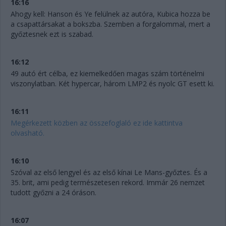
16:16
Ahogy kell: Hanson és Ye felülnek az autóra, Kubica hozza be
a csapattársakat a bokszba. Szemben a forgalommal, mert a
győztesnek ezt is szabad.
16:12
49 autó ért célba, ez kiemelkedően magas szám történelmi
viszonylatban. Két hypercar, három LMP2 és nyolc GT esett ki.
16:11
Megérkezett közben az összefoglaló ez ide kattintva
olvasható.
16:10
Szóval az első lengyel és az első kínai Le Mans-győztes. És a
35. brit, ami pedig természetesen rekord. Immár 26 nemzet
tudott győzni a 24 óráson.
16:07