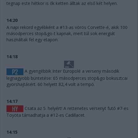
tegnap este hétkor is ők ketten álltak az első két helyen.
14:20
A napi rekord egyébként a #13-as vörös Corvette-é, akik 100
másodperces stop&go-t kapnak, mert túl sok energiát
használtak fel egy etapon.
14:18
A gyengébbik Inter Europolé a verseny második
legnagyobb büntetése: 65 másodperces stop&go bokusztcai
gyorshajtásért. 60 helyett 82,4 volt a tempó.
14:17
Csata az 5. helyért! A rettenetes versenyt futó #7-es
Toyota támadhatja a #12-es Cadillacet.
14:15