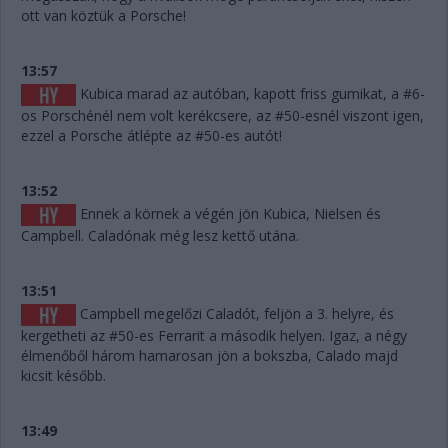
ott van köztük a Porsche!
13:57
Kubica marad az autóban, kapott friss gumikat, a #6-
os Porschénél nem volt kerékcsere, az #50-esnél viszont igen,
ezzel a Porsche átlépte az #50-es autót!
13:52
Ennek a körnek a végén jön Kubica, Nielsen és
Campbell. Caladónak még lesz kettő utána.
13:51
Campbell megelőzi Caladót, feljön a 3. helyre, és
kergetheti az #50-es Ferrarit a második helyen. Igaz, a négy
élmenőből három hamarosan jön a bokszba, Calado majd
kicsit később.
13:49