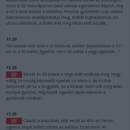
most is 20 másodpercen belül vannak egymáshoz képest, míg
a GT3-asok között a Manthey Porsche győzelmét csak valami
balszerencse akadályozhatja meg, erőből foghatatlanok. Az
utolsó ellenfelük, a BMW #46 még féltáv előtt kiszállt.
13:29
Hol vannak már azok a Le Mans-ok, amikor folyamatosan a GT-
ket és a P2-eseket figyeltük, mert ott voltak a nagy izgalmak...?
13:28
Bő két és fél órával a vége előtt említsük meg, hogy
eddig 24 ország képviselői nyertek Le Mans-t, de köztük
nincsenek ott se a lengyelek, se a kínaiak. Nem volt még kelet-
európai győztes, míg Ázsiát egyedül Japán képviseli a
győztesek sorában.
13:25
Calado a bokszban, időt veszít az #51-es Ferrari,
ugyanis olajat kellett tölteni az autóba. Ezzel most 40