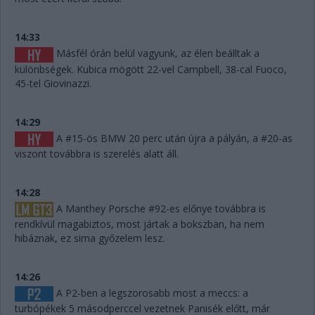
14:33
Másfél órán belül vagyunk, az élen beálltak a
különbségek. Kubica mögött 22-vel Campbell, 38-cal Fuoco,
45-tel Giovinazzi.
14:29
A #15-ös BMW 20 perc után újra a pályán, a #20-as
viszont továbbra is szerelés alatt áll.
14:28
A Manthey Porsche #92-es előnye továbbra is
rendkívül magabiztos, most jártak a bokszban, ha nem
hibáznak, ez sima győzelem lesz.
14:26
A P2-ben a legszorosabb most a meccs: a
turbópékek 5 másodperccel vezetnek Panisék előtt, már