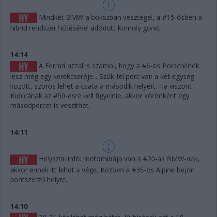
Mindkét BMW a bokszban vesztegel, a #15-ösben a
hibrid rendszer hűtésével adódott komoly gond.
14:14
A Ferrari azzal is számol, hogy a #6-os Porschének
lesz még egy kerékcseréje... Szűk fél perc van a két egység
között, szoros lehet a csata a második helyért. Ha viszont
Kubicának az #50-esre kell figyelnie, akkor körönként egy
másodpercet is veszíthet.
14:11
Helyszíni infó: motorhibája van a #20-as BMW-nek,
akkor ennek itt lehet a vége. Közben a #35-ös Alpine bejön
pontszerző helyre.
14:10