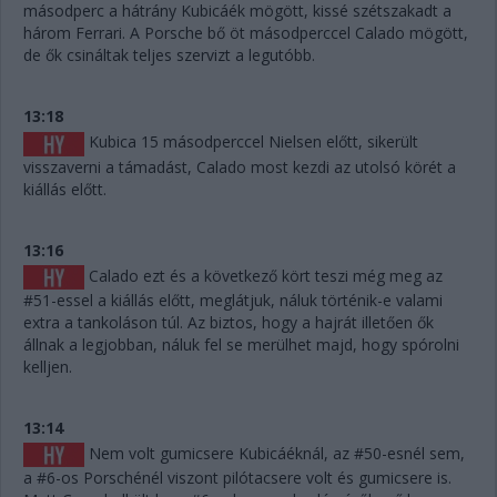
másodperc a hátrány Kubicáék mögött, kissé szétszakadt a
három Ferrari. A Porsche bő öt másodperccel Calado mögött,
de ők csináltak teljes szervizt a legutóbb.
13:18
Kubica 15 másodperccel Nielsen előtt, sikerült
visszaverni a támadást, Calado most kezdi az utolsó körét a
kiállás előtt.
13:16
Calado ezt és a következő kört teszi még meg az
#51-essel a kiállás előtt, meglátjuk, náluk történik-e valami
extra a tankoláson túl. Az biztos, hogy a hajrát illetően ők
állnak a legjobban, náluk fel se merülhet majd, hogy spórolni
kelljen.
13:14
Nem volt gumicsere Kubicáéknál, az #50-esnél sem,
a #6-os Porschénél viszont pilótacsere volt és gumicsere is.