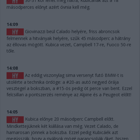
30-31 kör lehet még hátra, Kubicának azt a 18
másodperces előnyt azért óvnia kell még.
14:09
Giovinazzi beül Calado helyére, friss abroncsok
felmennek a hitványak helyére, szűk 45 másodperc a hátrány
az éllovas mögött. Kubica vezet, Campbell 17-re, Fuoco 50-re
tőle.
14:08
Az eddig viszonylag sima versenyt futó BMW-t is
utolérte a technika ördöge: a #20-as autó negyed órája
vesztegel a bokszban, a #15-ös pedig öt perce van bent. Ezzel
felcsillan a pontszerzés reménye az Alpine és a Peugeot előtt!
14:05
Kubica előnye 20 másodperc Campbell előtt.
Mindkettejüknek két kiállása van még. Vezet Calado, de
hamarosan jönnek a bokszba. Ezzel pedig Kubicáék azt
megússzák, hogy a riválisok mögé parancsolják őket, hiszen