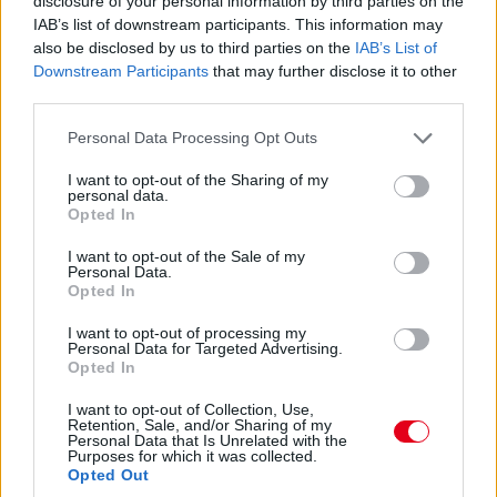
disclosure of your personal information by third parties on the
15:30
IAB’s list of downstream participants. This information may
A visszajátszáson látszik, hogy Fuoco hibázott, és ez
also be disclosed by us to third parties on the
IAB’s List of
akár pozícióba is kerülhet, hiszen mintegy 6-7 másodpercet
Downstream Participants
that may further disclose it to other
eldobott. Persze hány olyan Le Mans volt a történelemben,
third parties.
ahol 6-7 másodperc számított egy dobogós helyen...? Kevés.
Please note that this website/app uses one or more Google
Personal Data Processing Opt Outs
services and may gather and store information including but
15:29
not limited to your visit or usage behaviour. You may click to
I want to opt-out of the Sharing of my
personal data.
Giovinazzi 42-vel vezet Kubica előtt, és jöhet majd
grant or deny consent to Google and its third-party tags to
Opted In
use your data for below specified purposes in below Google
egy rövid utolsó kiállásra mindjárt.
consent section.
I want to opt-out of the Sale of my
Personal Data.
15:29
Opted In
Na nézzük, mi a helyet: Kubica 10 másodperccel
I want to opt-out of processing my
vezet Estre előtt, aki újabb kilenccel a most sokat bukó Fuoco
Personal Data for Targeted Advertising.
előtt.
Opted In
I want to opt-out of Collection, Use,
15:27
Retention, Sale, and/or Sharing of my
Personal Data that Is Unrelated with the
Itt a dráma! A turbópékek kapnak egy áthajtásos
Purposes for which it was collected.
büntetést, és ezzel valószínűleg bukják a győzelmet! Yelloly
Opted Out
gyorshajtása nagyon sokba kerül. Massonék, a VDS Panis