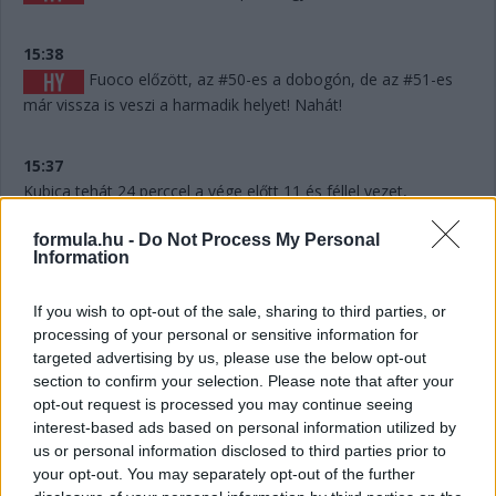
15:38
Fuoco előzött, az #50-es a dobogón, de az #51-es
már vissza is veszi a harmadik helyet! Nahát!
15:37
Kubica tehát 24 perccel a vége előtt 11 és féllel vezet,
Giovinazzi hátránya még nyolc, Fuocóé meg még egy nüansz.
És hat autó körön belül.
formula.hu -
Do Not Process My Personal
Information
15:36
If you wish to opt-out of the sale, sharing to third parties, or
Hát ennyire drága volt Fuoco hibája! Az #51-es bejött
processing of your personal or sensitive information for
az #50-es elé az utolsó kiállás után.
targeted advertising by us, please use the below opt-out
section to confirm your selection. Please note that after your
opt-out request is processed you may continue seeing
15:34
interest-based ads based on personal information utilized by
Giovinazzi jön az utolsó kiállásra. Esélytelen lett volna
us or personal information disclosed to third parties prior to
ennyit, 25-26 percet megspórolni.
your opt-out. You may separately opt-out of the further