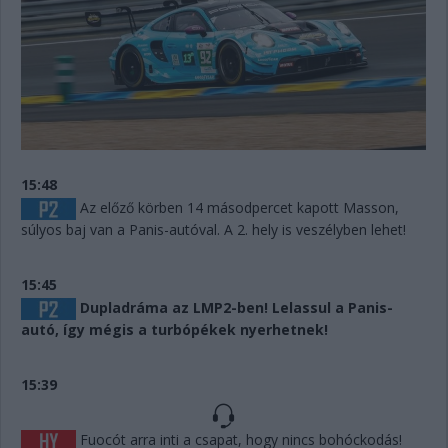
15:48
Az előző körben 14 másodpercet kapott Masson,
súlyos baj van a Panis-autóval. A 2. hely is veszélyben lehet!
15:45
Dupladráma az LMP2-ben! Lelassul a Panis-
autó, így mégis a turbópékek nyerhetnek!
15:39
Fuocót arra inti a csapat, hogy nincs bohóckodás!