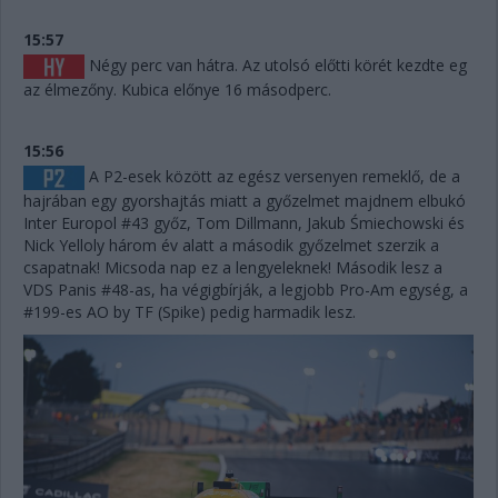
15:57
Négy perc van hátra. Az utolsó előtti körét kezdte eg
az élmezőny. Kubica előnye 16 másodperc.
15:56
A P2-esek között az egész versenyen remeklő, de a
hajrában egy gyorshajtás miatt a győzelmet majdnem elbukó
Inter Europol #43 győz, Tom Dillmann, Jakub Śmiechowski és
Nick Yelloly három év alatt a második győzelmet szerzik a
csapatnak! Micsoda nap ez a lengyeleknek! Második lesz a
VDS Panis #48-as, ha végigbírják, a legjobb Pro-Am egység, a
#199-es AO by TF (Spike) pedig harmadik lesz.