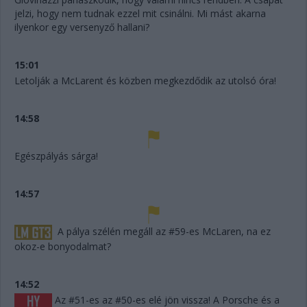
jelzi, hogy nem tudnak ezzel mit csinálni. Mi mást akarna
ilyenkor egy versenyző hallani?
15:01
Letolják a McLarent és közben megkezdődik az utolsó óra!
14:58
Egészpályás sárga!
14:57
A pálya szélén megáll az #59-es McLaren, na ez
okoz-e bonyodalmat?
14:52
Az #51-es az #50-es elé jön vissza! A Porsche és a