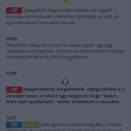
Egészpályás sárga, közben Nielsen ott hagyott 5
másodpercet a második szektorban. Nem látjuk az okát, de
egy szektorban 5 másodperc az sok.
13:39
Idézzük fel: Kubica és Ye már túl vannak együtt egy nagy
csalódáson Le Mans-ban: 2021-ben az utolsó körben műszaki
hiba miatt bukták el az LMP2-es győzelmet.
13:36
Hoppá! Kubicát megkérdezik, végigcsinálná-e a
versenyt innen. A válasz úgy hangzott, hogy "kizárt,
mert nem nyerhetünk". Nehéz értelmezni e szavakat.
13:31
Azért gyorsan említsük meg őket, a P2-ben
időtlen idők óta a turbópékek és Panisék vívnak az elsőségért,