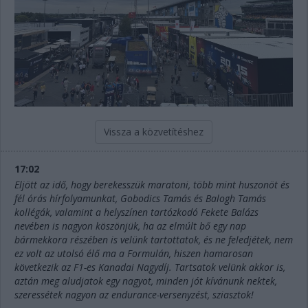
Vissza a közvetítéshez
17:02
Eljött az idő, hogy berekesszük maratoni, több mint huszonöt és
fél órás hírfolyamunkat, Gobodics Tamás és Balogh Tamás
kollégák, valamint a helyszínen tartózkodó Fekete Balázs
nevében is nagyon köszönjük, ha az elmúlt bő egy nap
bármekkora részében is velünk tartottatok, és ne feledjétek, nem
ez volt az utolsó élő ma a Formulán, hiszen hamarosan
következik az F1-es Kanadai Nagydíj. Tartsatok velünk akkor is,
aztán meg aludjatok egy nagyot, minden jót kívánunk nektek,
szeressétek nagyon az endurance-versenyzést, sziasztok!