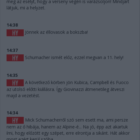
meg az esélyt, hogy a verseny végén is varázsoljon! Mindjárt
látjuk, mi a helyzet.
14:38
Jönnek az éllovasok a bokszba!
14:37
Schumacher ismét előz, ezzel megvan a 11. hely!
14:35
A következő körben jön Kubica, Campbell és Fuoco
az utolsó előtti kiállásra. Így Giovinazzi átmenetileg átveszi
majd a vezetést.
14:34
Mick Schumacherről szó sem esett ma, ami persze
nem az ő hibája, hanem az Alpine-é... Na jó, épp azt akartuk
írni, hogy előzött egy szépet, erre elrontja a sikánt. Hát akkor
most ezért kerül szóba.