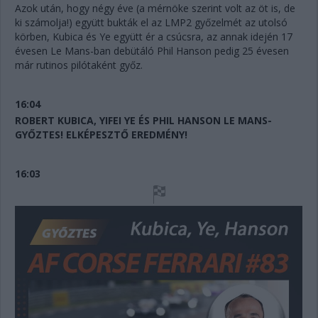
Azok után, hogy négy éve (a mérnöke szerint volt az öt is, de
ki számolja!) együtt bukták el az LMP2 győzelmét az utolsó
körben, Kubica és Ye együtt ér a csúcsra, az annak idején 17
évesen Le Mans-ban debütáló Phil Hanson pedig 25 évesen
már rutinos pilótaként győz.
16:04
ROBERT KUBICA, YIFEI YE ÉS PHIL HANSON LE MANS-
GYŐZTES! ELKÉPESZTŐ EREDMÉNY!
16:03