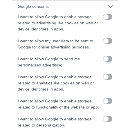
meg fogja nyerni a kategóriát.
Google consents
I want to allow Google to enable storage
15:25
related to advertising like cookies on web or
Kulcsfontosságú pillanat: egy körrel Kubica után
device identifiers in apps.
bokszban a #6-os és bokszban az #50-es! Mindkettő tankolt,
Kubica viszont előttük frissebb gumin!
I want to allow my user data to be sent to
Google for online advertising purposes.
15:21
I want to allow Google to send me
Kubica hozza az autót az utolsó kiállásra! Kereket
personalized advertising.
cserélnek a #83-ason, de Kubica marad az autóban. A #6-os
és az #50-es a következő körben jön, az #51-es később.
I want to allow Google to enable storage
related to analytics like cookies on web or
device identifiers in apps.
15:18
Dráma készül a P2-ben: a szoros csatában élen álló
I want to allow Google to enable storage
turbópékek versenyzőjét, Nick Yellolyt bokszutcai gyorshajtás
related to functionality of the website or app.
miatt vizsgálják!
I want to allow Google to enable storage
related to personalization.
15:14