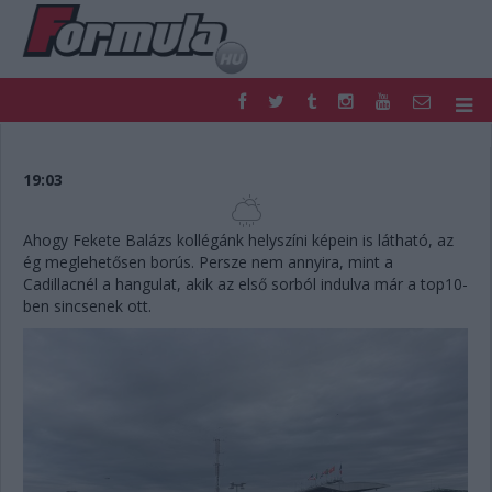
F1
PARC FERMÉ
FORMULA
MOTOR
19:03
NEMZETKÖZI
HAZAI
RETRO
EGYÉB
Ahogy Fekete Balázs kollégánk helyszíni képein is látható, az
PODCAST
SHOP
ég meglehetősen borús. Persze nem annyira, mint a
LIVE
TIPPJÁTÉK
Cadillacnél a hangulat, akik az első sorból indulva már a top10-
ben sincsenek ott.
DIGITÁLIS MAGAZIN
PONTÁLLÁSOK
VERSENYNAPTÁRAK