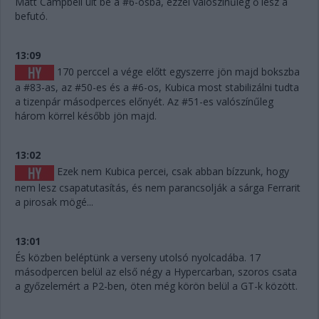
Matt Campbell ült be a #6-osba, ezzel valószínűleg ő lesz a
befutó.
13:09
170 perccel a vége előtt egyszerre jön majd bokszba
a #83-as, az #50-es és a #6-os, Kubica most stabilizálni tudta
a tizenpár másodperces előnyét. Az #51-es valószínűleg
három körrel később jön majd.
13:02
Ezek nem Kubica percei, csak abban bízzunk, hogy
nem lesz csapatutasítás, és nem parancsolják a sárga Ferrarit
a pirosak mögé...
13:01
És közben beléptünk a verseny utolsó nyolcadába. 17
másodpercen belül az első négy a Hypercarban, szoros csata
a győzelemért a P2-ben, öten még körön belül a GT-k között.