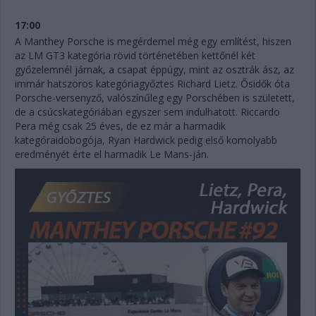
17:00
A Manthey Porsche is megérdemel még egy említést, hiszen
az LM GT3 kategória rövid történetében kettőnél két
győzelemnél járnak, a csapat éppúgy, mint az osztrák ász, az
immár hatszoros kategóriagyőztes Richard Lietz. Ősidők óta
Porsche-versenyző, valószínűleg egy Porschében is született,
de a csúcskategóriában egyszer sem indulhatott. Riccardo
Pera még csak 25 éves, de ez már a harmadik
kategóraidobogója, Ryan Hardwick pedig első komolyabb
eredményét érte el harmadik Le Mans-ján.