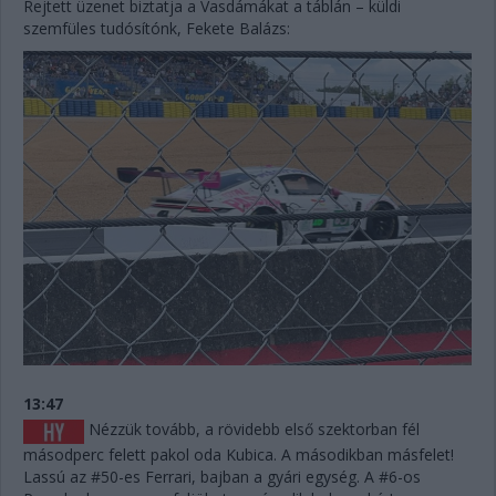
Rejtett üzenet biztatja a Vasdámákat a táblán – küldi
szemfüles tudósítónk, Fekete Balázs:
13:47
Nézzük tovább, a rövidebb első szektorban fél
másodperc felett pakol oda Kubica. A másodikban másfelet!
Lassú az #50-es Ferrari, bajban a gyári egység. A #6-os