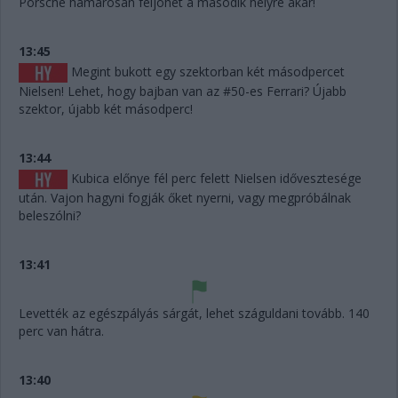
Porsche hamarosan feljöhet a második helyre akár!
13:45
Megint bukott egy szektorban két másodpercet
Nielsen! Lehet, hogy bajban van az #50-es Ferrari? Újabb
szektor, újabb két másodperc!
13:44
Kubica előnye fél perc felett Nielsen idővesztesége
után. Vajon hagyni fogják őket nyerni, vagy megpróbálnak
beleszólni?
13:41
Levették az egészpályás sárgát, lehet száguldani tovább. 140
perc van hátra.
13:40