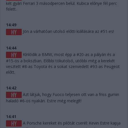
két gyári Ferrari 3 másodpercen belül. Kubica előnye fél perc
felett.
14:49
Jön a várhatóan utolsó előtti kiállására az #51-es!
14:44
Kínlódik a BMW, most épp a #20-as a pályán és a
#15-ös a bokszban. Előbbi tökutolsó, utóbbi még a kerekét
vesztett #8-as Toyota és a sokat szenvedett #93-as Peugeot
előtt.
14:42
Azt látjuk, hogy Fuoco teljesen ott van a friss gumin
haladó #6-os nyakán. Estre még melegít!
14:41
A Porsche kereket és pilótát cserél: Kevin Estre kapja