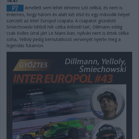
16:47
Amellett sem lehet elmenni szó nélkül, és nem is
érdemes, hogy három év alatt két első és egy második helyet
szerzett az Inter Europol csapata. A csapatot gründoló
Smiechowski hétből hét célba érésnél tart, Dillmann eddig
csak Kolles úrral járt Le Mans-ban, nyilván nem is értek célba
soha, Yelloly pedig bemutatkozó versenyét nyerte meg a
legendás futamon.