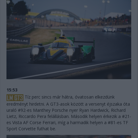
15:53
Tíz perc sincs már hátra, óvatosan elkezdünk
eredményt hirdetni. A GT3-asok között a versenyt éjszaka óta
uraló #92-es Manthey Porsche nyer Ryan Hardwick, Richard
Lietz, Riccardo Pera felállásban. Második helyen érkezik a #21-
es Vista AF Corse Ferrari, míg a harmadik helyen a #81-es TF
Sport Corvette futhat be.