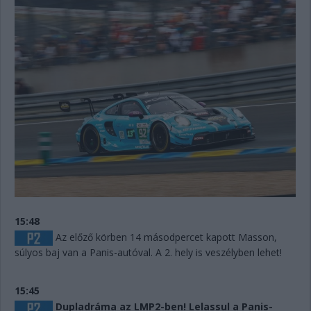
15:48
Az előző körben 14 másodpercet kapott Masson,
súlyos baj van a Panis-autóval. A 2. hely is veszélyben lehet!
15:45
Dupladráma az LMP2-ben! Lelassul a Panis-