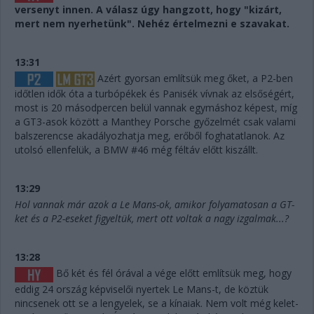
versenyt innen. A válasz úgy hangzott, hogy "kizárt,
mert nem nyerhetünk". Nehéz értelmezni e szavakat.
13:31
Azért gyorsan említsük meg őket, a P2-ben
időtlen idők óta a turbópékek és Panisék vívnak az elsőségért,
most is 20 másodpercen belül vannak egymáshoz képest, míg
a GT3-asok között a Manthey Porsche győzelmét csak valami
balszerencse akadályozhatja meg, erőből foghatatlanok. Az
utolsó ellenfelük, a BMW #46 még féltáv előtt kiszállt.
13:29
Hol vannak már azok a Le Mans-ok, amikor folyamatosan a GT-
ket és a P2-eseket figyeltük, mert ott voltak a nagy izgalmak...?
13:28
Bő két és fél órával a vége előtt említsük meg, hogy
eddig 24 ország képviselői nyertek Le Mans-t, de köztük
nincsenek ott se a lengyelek, se a kínaiak. Nem volt még kelet-