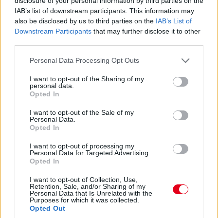
disclosure of your personal information by third parties on the
előtt.
IAB’s list of downstream participants. This information may
also be disclosed by us to third parties on the
IAB’s List of
Downstream Participants
that may further disclose it to other
15:27
third parties.
Itt a dráma! A turbópékek kapnak egy áthajtásos
büntetést, és ezzel valószínűleg bukják a győzelmet! Yelloly
Please note that this website/app uses one or more Google
Personal Data Processing Opt Outs
gyorshajtása nagyon sokba kerül. Massonék, a VDS Panis
services and may gather and store information including but
meg fogja nyerni a kategóriát.
not limited to your visit or usage behaviour. You may click to
I want to opt-out of the Sharing of my
personal data.
grant or deny consent to Google and its third-party tags to
Opted In
use your data for below specified purposes in below Google
15:25
consent section.
Kulcsfontosságú pillanat: egy körrel Kubica után
I want to opt-out of the Sale of my
Personal Data.
bokszban a #6-os és bokszban az #50-es! Mindkettő tankolt,
Opted In
Kubica viszont előttük frissebb gumin!
I want to opt-out of processing my
Personal Data for Targeted Advertising.
15:21
Opted In
Kubica hozza az autót az utolsó kiállásra! Kereket
I want to opt-out of Collection, Use,
cserélnek a #83-ason, de Kubica marad az autóban. A #6-os
Retention, Sale, and/or Sharing of my
és az #50-es a következő körben jön, az #51-es később.
Personal Data that Is Unrelated with the
Purposes for which it was collected.
Opted Out
15:18