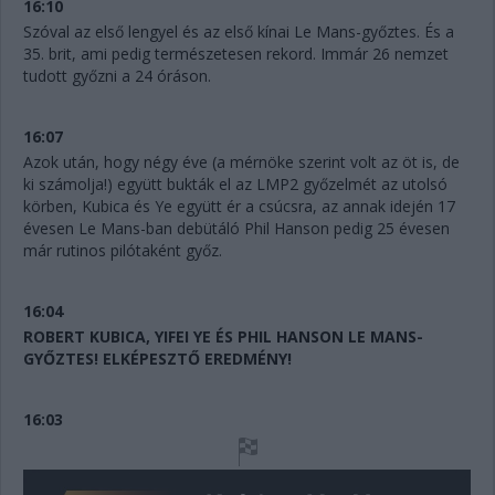
16:10
Szóval az első lengyel és az első kínai Le Mans-győztes. És a
35. brit, ami pedig természetesen rekord. Immár 26 nemzet
tudott győzni a 24 óráson.
16:07
Azok után, hogy négy éve (a mérnöke szerint volt az öt is, de
ki számolja!) együtt bukták el az LMP2 győzelmét az utolsó
körben, Kubica és Ye együtt ér a csúcsra, az annak idején 17
évesen Le Mans-ban debütáló Phil Hanson pedig 25 évesen
már rutinos pilótaként győz.
16:04
ROBERT KUBICA, YIFEI YE ÉS PHIL HANSON LE MANS-
GYŐZTES! ELKÉPESZTŐ EREDMÉNY!
16:03