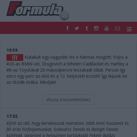
F1
PARC FERMÉ
FORMULA
MOTOR
19:59
NEMZETKÖZI
HAZAI
Kialakult egy nagyobb rés e hármas mögött: Frijns a
#20-as BMW-vel, Drugovich a Whelen Cadillackel és Hartley a
RETRO
EGYÉB
#8-as Toyotával 20 másodpercre leszakadt tőlük. Persze így
PODCAST
SHOP
sincs egy perc az első és a 12. helyezett között! Így lépünk be
LIVE
TIPPJÁTÉK
az ötödik órába. Mindjárt.
DIGITÁLIS MAGAZIN
PONTÁLLÁSOK
VERSENYNAPTÁRAK
Vissza a közvetítéshez
17:02
Eljött az idő, hogy berekesszük maratoni, több mint huszonöt és
fél órás hírfolyamunkat, Gobodics Tamás és Balogh Tamás
kollégák, valamint a helyszínen tartózkodó Fekete Balázs