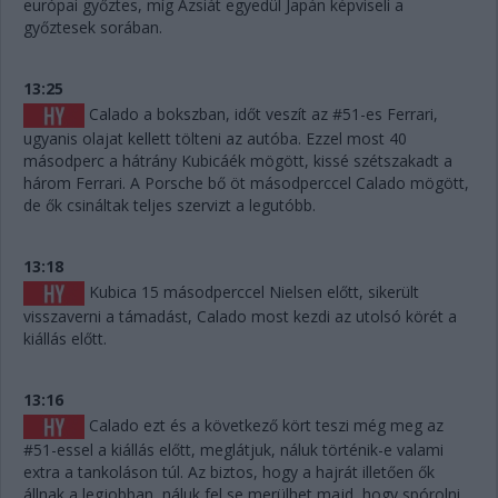
európai győztes, míg Ázsiát egyedül Japán képviseli a
győztesek sorában.
13:25
Calado a bokszban, időt veszít az #51-es Ferrari,
ugyanis olajat kellett tölteni az autóba. Ezzel most 40
másodperc a hátrány Kubicáék mögött, kissé szétszakadt a
három Ferrari. A Porsche bő öt másodperccel Calado mögött,
de ők csináltak teljes szervizt a legutóbb.
13:18
Kubica 15 másodperccel Nielsen előtt, sikerült
visszaverni a támadást, Calado most kezdi az utolsó körét a
kiállás előtt.
13:16
Calado ezt és a következő kört teszi még meg az
#51-essel a kiállás előtt, meglátjuk, náluk történik-e valami
extra a tankoláson túl. Az biztos, hogy a hajrát illetően ők
állnak a legjobban, náluk fel se merülhet majd, hogy spórolni