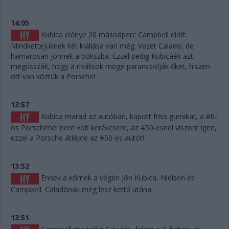
14:05
Kubica előnye 20 másodperc Campbell előtt.
Mindkettejüknek két kiállása van még. Vezet Calado, de
hamarosan jönnek a bokszba. Ezzel pedig Kubicáék azt
megússzák, hogy a riválisok mögé parancsolják őket, hiszen
ott van köztük a Porsche!
13:57
Kubica marad az autóban, kapott friss gumikat, a #6-
os Porschénél nem volt kerékcsere, az #50-esnél viszont igen,
ezzel a Porsche átlépte az #50-es autót!
13:52
Ennek a körnek a végén jön Kubica, Nielsen és
Campbell. Caladónak még lesz kettő utána.
13:51