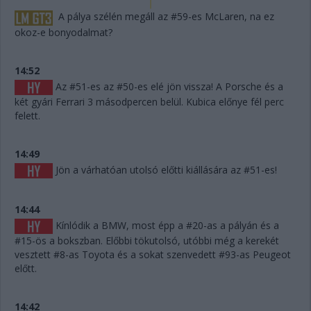
A pálya szélén megáll az #59-es McLaren, na ez
okoz-e bonyodalmat?
14:52
Az #51-es az #50-es elé jön vissza! A Porsche és a
két gyári Ferrari 3 másodpercen belül. Kubica előnye fél perc
felett.
14:49
Jön a várhatóan utolsó előtti kiállására az #51-es!
14:44
Kínlódik a BMW, most épp a #20-as a pályán és a
#15-ös a bokszban. Előbbi tökutolsó, utóbbi még a kerekét
vesztett #8-as Toyota és a sokat szenvedett #93-as Peugeot
előtt.
14:42