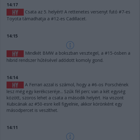
14:17
Csata az 5. helyért! A rettenetes versenyt futó #7-es
Toyota támadhatja a #12-es Cadillacet.
14:15
Mindkét BMW a bokszban vesztegel, a #15-ösben a
hibrid rendszer hűtésével adódott komoly gond.
14:14
A Ferrari azzal is számol, hogy a #6-os Porschének
lesz még egy kerékcseréje... Szűk fél perc van a két egység
között, szoros lehet a csata a második helyért. Ha viszont
Kubicának az #50-esre kell figyelnie, akkor körönként egy
másodpercet is veszíthet.
14:11