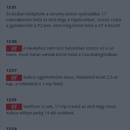
13:01
És közben beléptünk a verseny utolsó nyolcadába. 17
másodpercen belül az első négy a Hypercarban, szoros csata
a győzelemért a P2-ben, öten még körön belül a GT-k között.
13:00
A tavalyihoz nem lesz hasonlóan szoros ez a Le
Mans, most hatan vannak körön belül a csúcskategóriában.
12:57
Kubica egyértelműen lassú, Nielsentől közel 2,5-et
kap, a többiektől is 1 mp felett.
12:55
Vanthoor is siet, 17 mp-n belül az első négy most.
Kubica előnye pedig 14 alá csökkent...
12:54