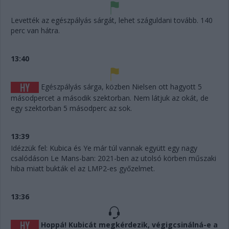
Levették az egészpályás sárgát, lehet száguldani tovább. 140
perc van hátra.
13:40
Egészpályás sárga, közben Nielsen ott hagyott 5
másodpercet a második szektorban. Nem látjuk az okát, de
egy szektorban 5 másodperc az sok.
13:39
Idézzük fel: Kubica és Ye már túl vannak együtt egy nagy
csalódáson Le Mans-ban: 2021-ben az utolsó körben műszaki
hiba miatt bukták el az LMP2-es győzelmet.
13:36
Hoppá! Kubicát megkérdezik, végigcsinálná-e a