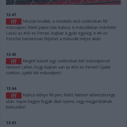
13:47
Nézzük tovább, a rövidebb első szektorban fél
másodperc felett pakol oda Kubica. A másodikban másfelet!
Lassú az #50-es Ferrari, bajban a gyári egység. A #6-os
Porsche hamarosan feljöhet a második helyre akár!
13:45
Megint bukott egy szektorban két másodpercet
Nielsen! Lehet, hogy bajban van az #50-es Ferrari? Újabb
szektor, újabb két másodperc!
13:44
Kubica előnye fél perc felett Nielsen idővesztesége
után. Vajon hagyni fogják őket nyerni, vagy megpróbálnak
beleszólni?
13:41