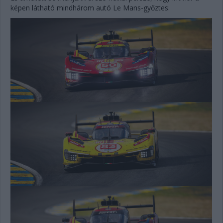
képen látható mindhárom autó Le Mans-győztes: