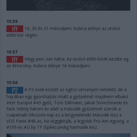
15:59
16, 30 és 31 másodperc Kubica előnye az utolsó
előtti kör végén.
15:57
Négy perc van hátra. Az utolsó előtti körét kezdte eg
az élmezőny. Kubica előnye 16 másodperc.
15:56
A P2-esek között az egész versenyen remeklő, de a
hajrában egy gyorshajtás miatt a győzelmet majdnem elbukó
Inter Europol #43 győz, Tom Dillmann, Jakub Śmiechowski és
Nick Yelloly három év alatt a második győzelmet szerzik a
csapatnak! Micsoda nap ez a lengyeleknek! Második lesz a
VDS Panis #48-as, ha végigbírják, a legjobb Pro-Am egység, a
#199-es AO by TF (Spike) pedig harmadik lesz.