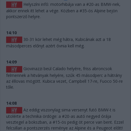
Helyszíni infó: motorhibája van a #20-as BMW-nek,
akkor ennek itt lehet a vége. Közben a #35-ös Alpine bejön
pontszerző helyre.
14:10
30-31 kör lehet még hátra, Kubicának azt a 18
másodperces előnyt azért óvnia kell még.
14:09
Giovinazzi beül Calado helyére, friss abroncsok
felmennek a hitványak helyére, szűk 45 másodperc a hátrány
az éllovas mögött. Kubica vezet, Campbell 17-re, Fuoco 50-re
tőle.
14:08
Az eddig viszonylag sima versenyt futó BMW-t is
utolérte a technika ördöge: a #20-as autó negyed órája
vesztegel a bokszban, a #15-ös pedig öt perce van bent. Ezzel
felcsillan a pontszerzés reménye az Alpine és a Peugeot előtt!