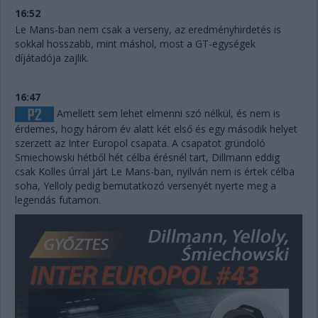
16:52
Le Mans-ban nem csak a verseny, az eredményhirdetés is
sokkal hosszabb, mint máshol, most a GT-egységek
díjátadója zajlik.
16:47
Amellett sem lehet elmenni szó nélkül, és nem is
érdemes, hogy három év alatt két első és egy második helyet
szerzett az Inter Europol csapata. A csapatot gründoló
Smiechowski hétből hét célba érésnél tart, Dillmann eddig
csak Kolles úrral járt Le Mans-ban, nyilván nem is értek célba
soha, Yelloly pedig bemutatkozó versenyét nyerte meg a
legendás futamon.