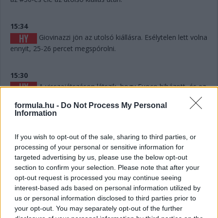
15:34
Giovinazzi jön az utolsó kiállásra. Esélytelen lett volna
ennyit, 25-26 percet megspórolni.
15:30
A visszajátszáson látszik, hogy Fuoco hibázott, és ez
akár pozícióba is kerülhet, hiszen mintegy 6-7 másodpercet
formula.hu -
Do Not Process My Personal
eldobott. Persze hány olyan Le Mans volt a történelemben,
Information
ahol 6-7 másodperc számított egy dobogós helyen...? Kevés.
If you wish to opt-out of the sale, sharing to third parties, or
15:29
processing of your personal or sensitive information for
Giovinazzi 42-vel vezet Kubica előtt, és jöhet majd
targeted advertising by us, please use the below opt-out
egy rövid utolsó kiállásra mindjárt.
section to confirm your selection. Please note that after your
opt-out request is processed you may continue seeing
interest-based ads based on personal information utilized by
15:29
us or personal information disclosed to third parties prior to
Na nézzük, mi a helyet: Kubica 10 másodperccel
your opt-out. You may separately opt-out of the further
vezet Estre előtt, aki újabb kilenccel a most sokat bukó Fuoco