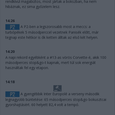
rendkívül magabiztos, most jártak a bokszban, ha nem
hibáznak, ez sima győzelem lesz.
14:26
A P2-ben a legszorosabb most a meccs: a
turbópékek 5 másodperccel vezetnek Panisék előtt, már
tegnap este hétkor is ők ketten álltak az első két helyen.
14:20
A napi rekord egyébként a #13-as vörös Corvette-é, akik 100
másodperces stop&go-t kapnak, mert túl sok energiát
használtak fel egy etapon.
14:18
A gyengébbik Inter Europolé a verseny második
legnagyobb büntetése: 65 másodperces stop&go bokusztcai
gyorshajtásért. 60 helyett 82,4 volt a tempó.