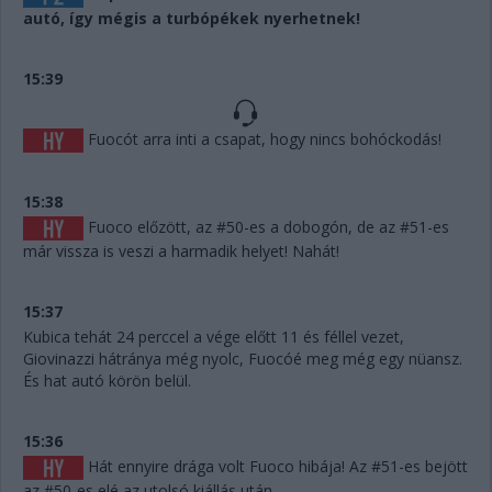
autó, így mégis a turbópékek nyerhetnek!
15:39
Fuocót arra inti a csapat, hogy nincs bohóckodás!
15:38
Fuoco előzött, az #50-es a dobogón, de az #51-es
már vissza is veszi a harmadik helyet! Nahát!
15:37
Kubica tehát 24 perccel a vége előtt 11 és féllel vezet,
Giovinazzi hátránya még nyolc, Fuocóé meg még egy nüansz.
És hat autó körön belül.
15:36
Hát ennyire drága volt Fuoco hibája! Az #51-es bejött
az #50-es elé az utolsó kiállás után.