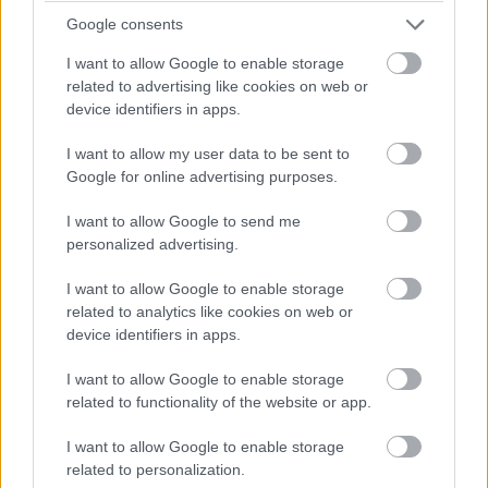
Dráma készül a P2-ben: a szoros csatában élen álló
Google consents
turbópékek versenyzőjét, Nick Yellolyt bokszutcai gyorshajtás
I want to allow Google to enable storage
miatt vizsgálják!
related to advertising like cookies on web or
device identifiers in apps.
15:14
I want to allow my user data to be sent to
Google for online advertising purposes.
Fuocót ezúttal azzal biztatják, hogy sokkal több
pályaelhagyása van az előtte haladó Porschének, szóval ő
I want to allow Google to send me
többet kockáztathat, mint riválisa.
personalized advertising.
I want to allow Google to enable storage
15:09
related to analytics like cookies on web or
device identifiers in apps.
Fuocónak jelzik, hogy nyugodtan nyomja ki az autó
I want to allow Google to enable storage
szemét, mert a 4. helynél hátrébb úgyse esik...
related to functionality of the website or app.
15:08
I want to allow Google to enable storage
Fuoco otthagyja Giovinazzit és közelíti a második
related to personalization.