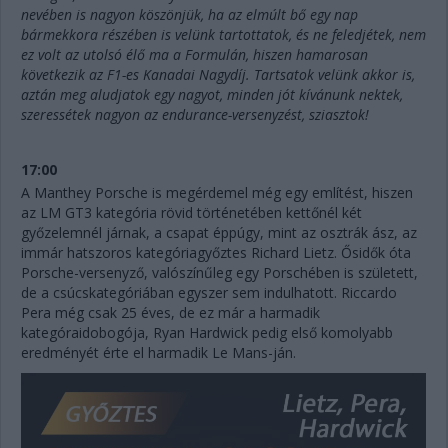
nevében is nagyon köszönjük, ha az elmúlt bő egy nap
bármekkora részében is velünk tartottatok, és ne feledjétek, nem
ez volt az utolsó élő ma a Formulán, hiszen hamarosan
következik az F1-es Kanadai Nagydíj. Tartsatok velünk akkor is,
aztán meg aludjatok egy nagyot, minden jót kívánunk nektek,
szeressétek nagyon az endurance-versenyzést, sziasztok!
17:00
A Manthey Porsche is megérdemel még egy említést, hiszen
az LM GT3 kategória rövid történetében kettőnél két
győzelemnél járnak, a csapat éppúgy, mint az osztrák ász, az
immár hatszoros kategóriagyőztes Richard Lietz. Ősidők óta
Porsche-versenyző, valószínűleg egy Porschében is született,
de a csúcskategóriában egyszer sem indulhatott. Riccardo
Pera még csak 25 éves, de ez már a harmadik
kategóraidobogója, Ryan Hardwick pedig első komolyabb
eredményét érte el harmadik Le Mans-ján.