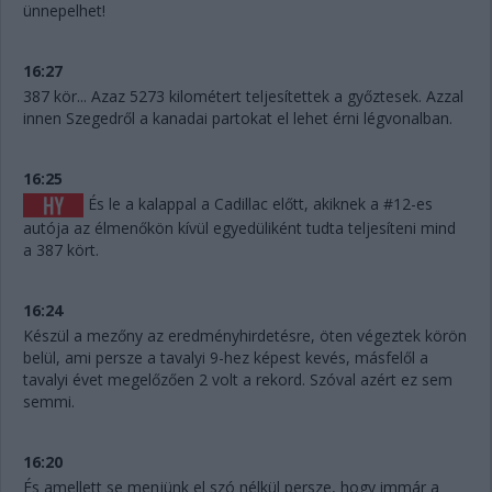
ünnepelhet!
16:27
387 kör... Azaz 5273 kilométert teljesítettek a győztesek. Azzal
innen Szegedről a kanadai partokat el lehet érni légvonalban.
16:25
És le a kalappal a Cadillac előtt, akiknek a #12-es
autója az élmenőkön kívül egyedüliként tudta teljesíteni mind
a 387 kört.
16:24
Készül a mezőny az eredményhirdetésre, öten végeztek körön
belül, ami persze a tavalyi 9-hez képest kevés, másfelől a
tavalyi évet megelőzően 2 volt a rekord. Szóval azért ez sem
semmi.
16:20
És amellett se menjünk el szó nélkül persze, hogy immár a