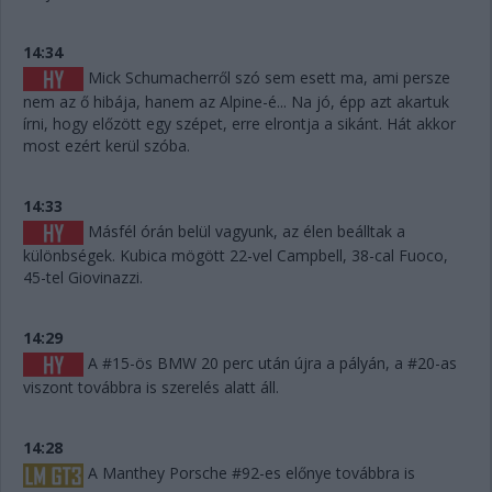
14:34
Mick Schumacherről szó sem esett ma, ami persze
nem az ő hibája, hanem az Alpine-é... Na jó, épp azt akartuk
írni, hogy előzött egy szépet, erre elrontja a sikánt. Hát akkor
most ezért kerül szóba.
14:33
Másfél órán belül vagyunk, az élen beálltak a
különbségek. Kubica mögött 22-vel Campbell, 38-cal Fuoco,
45-tel Giovinazzi.
14:29
A #15-ös BMW 20 perc után újra a pályán, a #20-as
viszont továbbra is szerelés alatt áll.
14:28
A Manthey Porsche #92-es előnye továbbra is