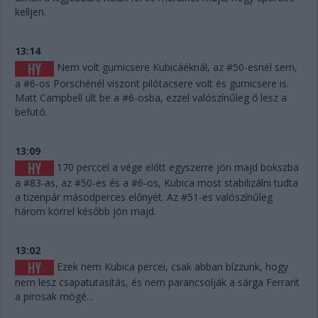
kelljen.
13:14
Nem volt gumicsere Kubicáéknál, az #50-esnél sem,
a #6-os Porschénél viszont pilótacsere volt és gumicsere is.
Matt Campbell ült be a #6-osba, ezzel valószínűleg ő lesz a
befutó.
13:09
170 perccel a vége előtt egyszerre jön majd bokszba
a #83-as, az #50-es és a #6-os, Kubica most stabilizálni tudta
a tizenpár másodperces előnyét. Az #51-es valószínűleg
három körrel később jön majd.
13:02
Ezek nem Kubica percei, csak abban bízzunk, hogy
nem lesz csapatutasítás, és nem parancsolják a sárga Ferrarit
a pirosak mögé...