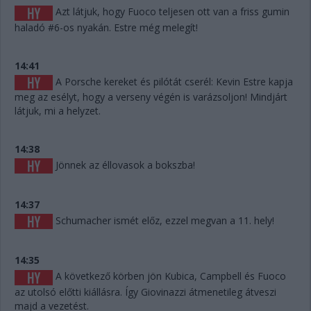
Azt látjuk, hogy Fuoco teljesen ott van a friss gumin
haladó #6-os nyakán. Estre még melegít!
14:41
A Porsche kereket és pilótát cserél: Kevin Estre kapja
meg az esélyt, hogy a verseny végén is varázsoljon! Mindjárt
látjuk, mi a helyzet.
14:38
Jönnek az éllovasok a bokszba!
14:37
Schumacher ismét előz, ezzel megvan a 11. hely!
14:35
A következő körben jön Kubica, Campbell és Fuoco
az utolsó előtti kiállásra. Így Giovinazzi átmenetileg átveszi
majd a vezetést.