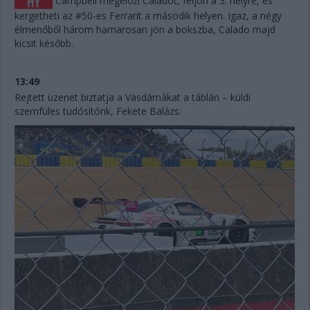
Campbell megelőzi Caladót, feljön a 3. helyre, és
kergetheti az #50-es Ferrarit a második helyen. Igaz, a négy
élmenőből három hamarosan jön a bokszba, Calado majd
kicsit később.
13:49
Rejtett üzenet biztatja a Vasdámákat a táblán – küldi
szemfüles tudósítónk, Fekete Balázs: