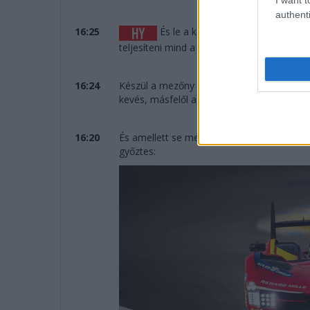
authenti
16:25
És le a kalappal a Cadillac előtt,
teljesíteni mind a 387 kört.
16:24
Készül a mezőny az eredményhirdetésre, öt
kevés, másfelől a tavalyi évet megelőzően 
16:20
És amellett se menjünk el szó nélkül per
győztes: