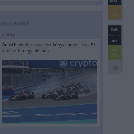
Nagydíj
1
nap
Parc Fermé
WEC
2 órája
Austini 6
órás
Óriási bevétel-visszaesést könyvelhetett el az F1
30
a második negyedévben
nap