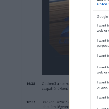
Opted 
Google 
I want t
web or d
I want t
purpose
I want 
I want t
web or d
I want t
16:38
Odakerül a koszorú Kubica, Ye és Hanson 
or app.
csapatfőnökként ünnepelhet!
I want t
16:27
387 kör... Azaz 5273 kilométert teljesített
lehet érni légvonalban.
I want t