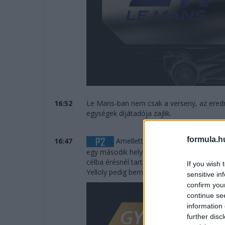
16:52
Le Mans-ban nem csak a verseny, az ered
egységek díjátadója zajlik.
formula.h
16:47
Amellett sem lehet elmenni szó né
egy második helyet szerzett az Inter Euro
célba érésnél tart, Dillmann eddig csak Kol
If you wish 
Yelloly pedig bemutatkozó versenyét nyer
sensitive in
confirm you
continue se
information 
further disc