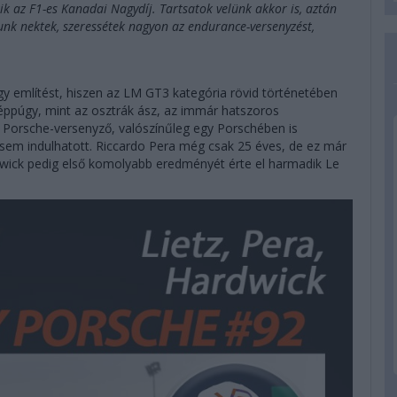
 az F1-es Kanadai Nagydíj. Tartsatok velünk akkor is, aztán
unk nektek, szeressétek nagyon az endurance-versenyzést,
 említést, hiszen az LM GT3 kategória rövid történetében
 éppúgy, mint az osztrák ász, az immár hatszoros
a Porsche-versenyző, valószínűleg egy Porschében is
 sem indulhatott. Riccardo Pera még csak 25 éves, de ez már
wick pedig első komolyabb eredményét érte el harmadik Le