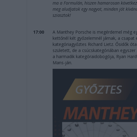
ma a Formulán, hiszen hamarosan következik
meg aludjatok egy nagyot, minden jót kíván
sziasztok!
17:00
A Manthey Porsche is megérdemel még egy
kettőnél két győzelemnél járnak, a csapat
kategóriagyőztes Richard Lietz. Ősidők ót
született, de a csúcskategóriában egyszer
a harmadik kategóraidobogója, Ryan Hard
Mans-ján.