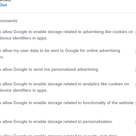
Out
consents
o allow Google to enable storage related to advertising like cookies on
evice identifiers in apps.
o allow my user data to be sent to Google for online advertising
s.
to allow Google to send me personalized advertising.
o allow Google to enable storage related to analytics like cookies on
evice identifiers in apps.
o allow Google to enable storage related to functionality of the website
nyakába. Csodálatos pillanatok ezek, Amato Ferrari
o allow Google to enable storage related to personalization.
ek a győztesek. Azzal innen Szegedről a kanadai partokat el
o allow Google to enable storage related to security, including