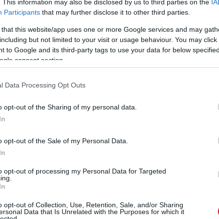
. This information may also be disclosed by us to third parties on the
IA
Participants
that may further disclose it to other third parties.
 that this website/app uses one or more Google services and may gath
including but not limited to your visit or usage behaviour. You may click 
 to Google and its third-party tags to use your data for below specifi
ogle consent section.
l Data Processing Opt Outs
o opt-out of the Sharing of my personal data.
In
o opt-out of the Sale of my Personal Data.
In
to opt-out of processing my Personal Data for Targeted
ing.
In
o opt-out of Collection, Use, Retention, Sale, and/or Sharing
ersonal Data that Is Unrelated with the Purposes for which it
lected.