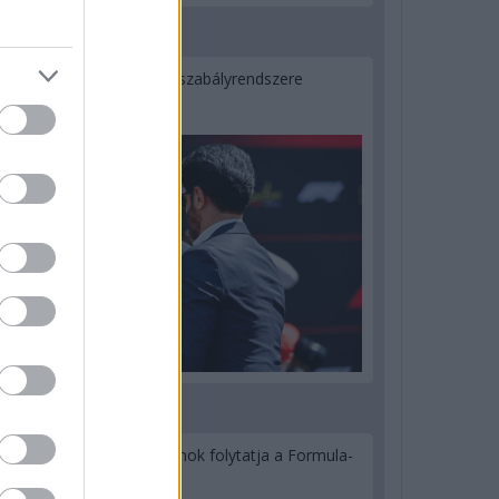
3 napja
Ilyen lehet a jövő F1-es szabályrendszere
Domenicali szerint
3 napja
Újabb korábbi F2-es bajnok folytatja a Formula-
E-ben