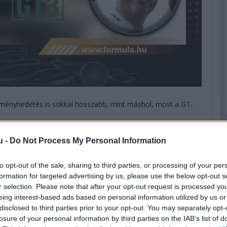
ményhirdetés is sokkal hosszabb, mint máshol, most a GT-
u -
Do Not Process My Personal Information
lkül, és nem is érdemes, hogy három év alatt két első és
pol csapata. A csapatot gründoló Smiechowski hétből hét
les úrral járt Le Mans-ban, nyilván nem is értek célba soha,
to opt-out of the sale, sharing to third parties, or processing of your per
te meg a legendás futamon.
formation for targeted advertising by us, please use the below opt-out s
r selection. Please note that after your opt-out request is processed y
eing interest-based ads based on personal information utilized by us or
disclosed to third parties prior to your opt-out. You may separately opt-
losure of your personal information by third parties on the IAB’s list of