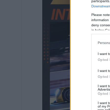
participants
Downstream 
Please note
information 
deny consent
in below Go
Persona
I want t
Opted 
I want t
Opted 
I want 
Advertis
Opted 
I want t
of my P
was col