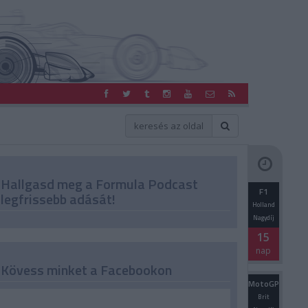
Hallgasd meg a Formula Podcast
F1
legfrissebb adását!
Holland
Nagydíj
15
nap
Kövess minket a Facebookon
MotoGP
Brit