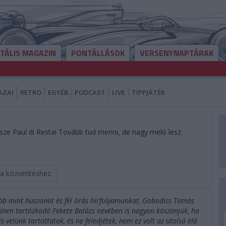
ITÁLIS MAGAZIN
PONTÁLLÁSOK
VERSENYNAPTÁRAK
AZAI
RETRO
EGYÉB
PODCAST
LIVE
TIPPJÁTÉK
sze Paul di Resta! Tovább tud menni, de nagy meló lesz
 a közvetítéshez
öbb mint huszonöt és fél órás hírfolyamunkat, Gobodics Tamás
zínen tartózkodó Fekete Balázs nevében is nagyon köszönjük, ha
velünk tartottatok, és ne feledjétek, nem ez volt az utolsó élő