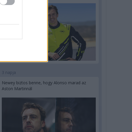
3 napja
Newey biztos benne, hogy Alonso marad az
Aston Martinnál