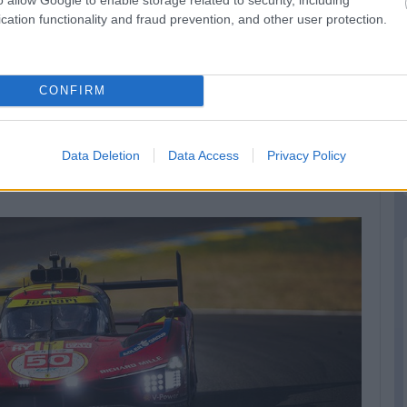
cation functionality and fraud prevention, and other user protection.
 akiknek a #12-es autója az élmenőkön kívül egyedüliként tudta
CONFIRM
en végeztek körön belül, ami persze a tavalyi 9-hez képest
2 volt a rekord. Szóval azért ez sem semmi.
Data Deletion
Data Access
Privacy Policy
sze, hogy immár a képen látható mindhárom autó Le Mans-