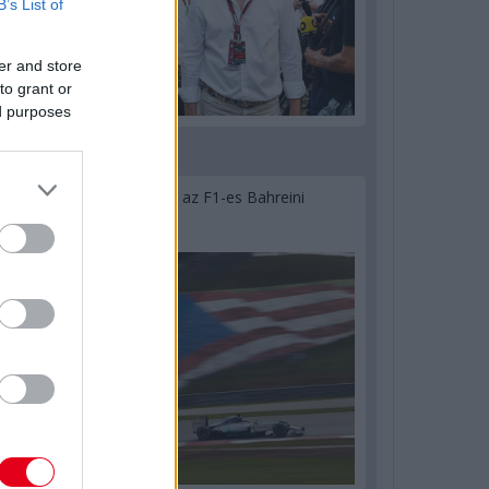
B’s List of
er and store
to grant or
ed purposes
2 napja
Megvan, mikor kezdődik az F1-es Bahreini
Nagydíj Malajziában