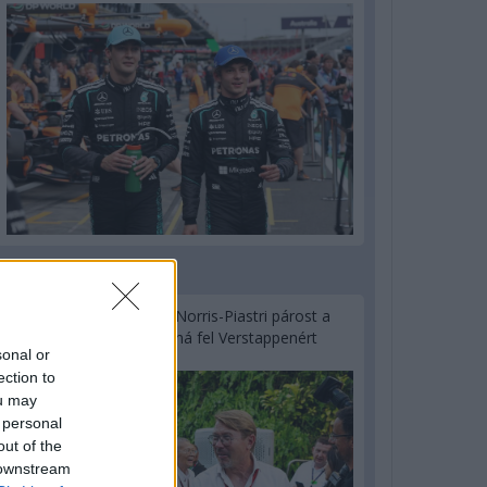
1 napja
Hakkinen megtartaná a Norris-Piastri párost a
McLarennél, nem borítaná fel Verstappenért
sonal or
ection to
ou may
 personal
out of the
 downstream