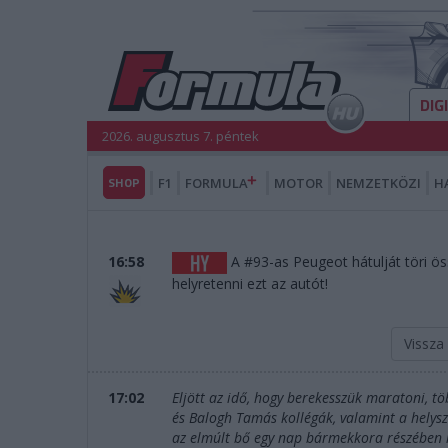
DIG
2026. augusztus 7. péntek
SHOP
F1
FORMULA
MOTOR
NEMZETKÖZI
H
16:58
A #93-as Peugeot hátulját töri ös
helyretenni ezt az autót!
Vissza
17:02
Eljött az idő, hogy berekesszük maratoni, t
és Balogh Tamás kollégák, valamint a helys
az elmúlt bő egy nap bármekkora részében is 