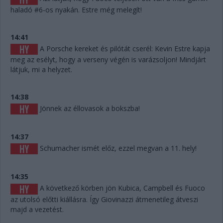
haladó #6-os nyakán. Estre még melegít!
14:41
A Porsche kereket és pilótát cserél: Kevin Estre kapja
meg az esélyt, hogy a verseny végén is varázsoljon! Mindjárt
látjuk, mi a helyzet.
14:38
Jönnek az éllovasok a bokszba!
14:37
Schumacher ismét előz, ezzel megvan a 11. hely!
14:35
A következő körben jön Kubica, Campbell és Fuoco
az utolsó előtti kiállásra. Így Giovinazzi átmenetileg átveszi
majd a vezetést.