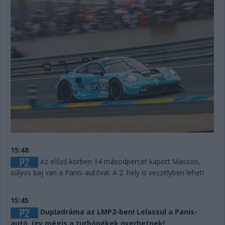
15:48
Az előző körben 14 másodpercet kapott Masson,
súlyos baj van a Panis-autóval. A 2. hely is veszélyben lehet!
15:45
Dupladráma az LMP2-ben! Lelassul a Panis-
autó, így mégis a turbópékek nyerhetnek!