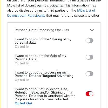
disclosure of your personal information by third parties on the
IAB’s list of downstream participants. This information may
also be disclosed by us to third parties on the
IAB’s List of
15:27
Downstream Participants
that may further disclose it to other
Itt a dráma! A turbópékek kapnak egy áthajtásos
third parties.
büntetést, és ezzel valószínűleg bukják a győzelmet! Yelloly
gyorshajtása nagyon sokba kerül. Massonék, a VDS Panis
Please note that this website/app uses one or more Google
Personal Data Processing Opt Outs
meg fogja nyerni a kategóriát.
services and may gather and store information including but
not limited to your visit or usage behaviour. You may click to
I want to opt-out of the Sharing of my
personal data.
grant or deny consent to Google and its third-party tags to
15:25
Opted In
use your data for below specified purposes in below Google
Kulcsfontosságú pillanat: egy körrel Kubica után
consent section.
I want to opt-out of the Sale of my
bokszban a #6-os és bokszban az #50-es! Mindkettő tankolt,
Personal Data.
Kubica viszont előttük frissebb gumin!
Opted In
I want to opt-out of processing my
15:21
Personal Data for Targeted Advertising.
Kubica hozza az autót az utolsó kiállásra! Kereket
Opted In
cserélnek a #83-ason, de Kubica marad az autóban. A #6-os
I want to opt-out of Collection, Use,
és az #50-es a következő körben jön, az #51-es később.
Retention, Sale, and/or Sharing of my
Personal Data that Is Unrelated with the
Purposes for which it was collected.
15:18
Opted Out