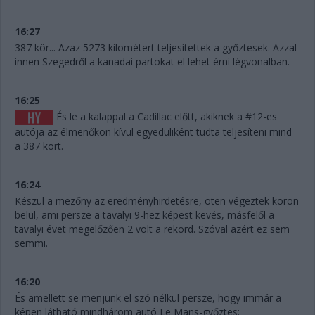
16:27
387 kör... Azaz 5273 kilométert teljesítettek a győztesek. Azzal
innen Szegedről a kanadai partokat el lehet érni légvonalban.
16:25
És le a kalappal a Cadillac előtt, akiknek a #12-es
autója az élmenőkön kívül egyedüliként tudta teljesíteni mind
a 387 kört.
16:24
Készül a mezőny az eredményhirdetésre, öten végeztek körön
belül, ami persze a tavalyi 9-hez képest kevés, másfelől a
tavalyi évet megelőzően 2 volt a rekord. Szóval azért ez sem
semmi.
16:20
És amellett se menjünk el szó nélkül persze, hogy immár a
képen látható mindhárom autó Le Mans-győztes: