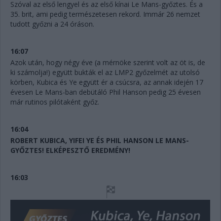
Szóval az első lengyel és az első kínai Le Mans-győztes. És a
35. brit, ami pedig természetesen rekord. Immár 26 nemzet
tudott győzni a 24 óráson.
16:07
Azok után, hogy négy éve (a mérnöke szerint volt az öt is, de
ki számolja!) együtt bukták el az LMP2 győzelmét az utolsó
körben, Kubica és Ye együtt ér a csúcsra, az annak idején 17
évesen Le Mans-ban debütáló Phil Hanson pedig 25 évesen
már rutinos pilótaként győz.
16:04
ROBERT KUBICA, YIFEI YE ÉS PHIL HANSON LE MANS-
GYŐZTES! ELKÉPESZTŐ EREDMÉNY!
16:03