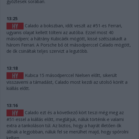
győztesek sorában.
13:25
Calado a bokszban, időt veszít az #51-es Ferrari,
ugyanis olajat kellett tölteni az autóba. Ezzel most 40
másodperc a hátrány Kubicáék mögött, kissé szétszakadt a
három Ferrari. A Porsche bő öt másodperccel Calado mögött,
de ők csináltak teljes szervizt a legutóbb.
13:18
Kubica 15 másodperccel Nielsen előtt, sikerült
visszaverni a támadást, Calado most kezdi az utolsó körét a
kiállás előtt.
13:16
Calado ezt és a következő kört teszi még meg az
#51-essel a kiállás előtt, meglátjuk, náluk történik-e valami
extra a tankoláson túl. Az biztos, hogy a hajrát illetően ők
állnak a legjobban, náluk fel se merülhet majd, hogy spórolni
kelljen.