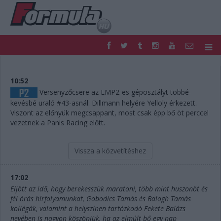
F1
PARC FERMÉ
FORMULA
MOTOR
10:52
NEMZETKÖZI
HAZAI
Versenyzőcsere az LMP2-es géposztályt többé-
kevésbé uraló #43-asnál: Dillmann helyére Yelloly érkezett.
RETRO
EGYÉB
Viszont az előnyük megcsappant, most csak épp bő öt perccel
PODCAST
SHOP
vezetnek a Panis Racing előtt.
LIVE
TIPPJÁTÉK
DIGITÁLIS MAGAZIN
PONTÁLLÁSOK
Vissza a közvetítéshez
VERSENYNAPTÁRAK
17:02
Eljött az idő, hogy berekesszük maratoni, több mint huszonöt és
fél órás hírfolyamunkat, Gobodics Tamás és Balogh Tamás
kollégák, valamint a helyszínen tartózkodó Fekete Balázs
nevében is nagyon köszönjük, ha az elmúlt bő egy nap