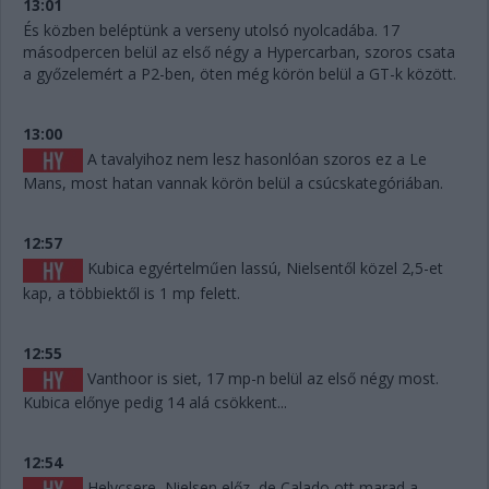
13:01
És közben beléptünk a verseny utolsó nyolcadába. 17
másodpercen belül az első négy a Hypercarban, szoros csata
a győzelemért a P2-ben, öten még körön belül a GT-k között.
13:00
A tavalyihoz nem lesz hasonlóan szoros ez a Le
Mans, most hatan vannak körön belül a csúcskategóriában.
12:57
Kubica egyértelműen lassú, Nielsentől közel 2,5-et
kap, a többiektől is 1 mp felett.
12:55
Vanthoor is siet, 17 mp-n belül az első négy most.
Kubica előnye pedig 14 alá csökkent...
12:54
Helycsere, Nielsen előz, de Calado ott marad a