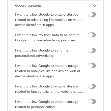
Dráma készül a P2-ben: a szoros csatában élen álló
Google consents
turbópékek versenyzőjét, Nick Yellolyt bokszutcai gyorshajtás
miatt vizsgálják!
I want to allow Google to enable storage
related to advertising like cookies on web or
15:14
device identifiers in apps.
I want to allow my user data to be sent to
Fuocót ezúttal azzal biztatják, hogy sokkal több
Google for online advertising purposes.
pályaelhagyása van az előtte haladó Porschének, szóval ő
többet kockáztathat, mint riválisa.
I want to allow Google to send me
personalized advertising.
15:09
I want to allow Google to enable storage
related to analytics like cookies on web or
Fuocónak jelzik, hogy nyugodtan nyomja ki az autó
device identifiers in apps.
szemét, mert a 4. helynél hátrébb úgyse esik...
I want to allow Google to enable storage
related to functionality of the website or app.
15:08
Fuoco otthagyja Giovinazzit és közelíti a második
I want to allow Google to enable storage
helyen haladó Porschét. Kubica előnye 35 másodperc felett.
related to personalization.