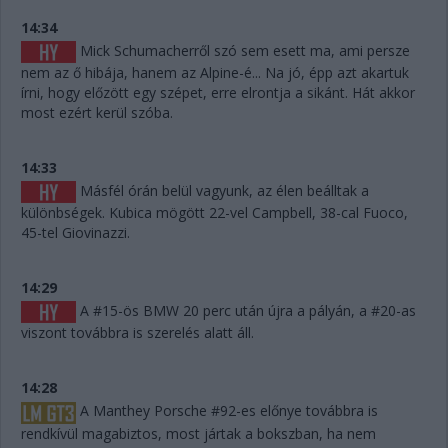
14:34
Mick Schumacherről szó sem esett ma, ami persze
nem az ő hibája, hanem az Alpine-é... Na jó, épp azt akartuk
írni, hogy előzött egy szépet, erre elrontja a sikánt. Hát akkor
most ezért kerül szóba.
14:33
Másfél órán belül vagyunk, az élen beálltak a
különbségek. Kubica mögött 22-vel Campbell, 38-cal Fuoco,
45-tel Giovinazzi.
14:29
A #15-ös BMW 20 perc után újra a pályán, a #20-as
viszont továbbra is szerelés alatt áll.
14:28
A Manthey Porsche #92-es előnye továbbra is
rendkívül magabiztos, most jártak a bokszban, ha nem