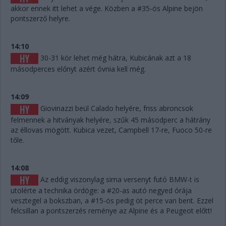
akkor ennek itt lehet a vége. Közben a #35-ös Alpine bejön
pontszerző helyre.
14:10
30-31 kör lehet még hátra, Kubicának azt a 18
másodperces előnyt azért óvnia kell még.
14:09
Giovinazzi beül Calado helyére, friss abroncsok
felmennek a hitványak helyére, szűk 45 másodperc a hátrány
az éllovas mögött. Kubica vezet, Campbell 17-re, Fuoco 50-re
tőle.
14:08
Az eddig viszonylag sima versenyt futó BMW-t is
utolérte a technika ördöge: a #20-as autó negyed órája
vesztegel a bokszban, a #15-ös pedig öt perce van bent. Ezzel
felcsillan a pontszerzés reménye az Alpine és a Peugeot előtt!