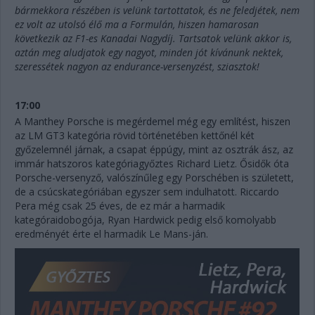
bármekkora részében is velünk tartottatok, és ne feledjétek, nem
ez volt az utolsó élő ma a Formulán, hiszen hamarosan
következik az F1-es Kanadai Nagydíj. Tartsatok velünk akkor is,
aztán meg aludjatok egy nagyot, minden jót kívánunk nektek,
szeressétek nagyon az endurance-versenyzést, sziasztok!
17:00
A Manthey Porsche is megérdemel még egy említést, hiszen
az LM GT3 kategória rövid történetében kettőnél két
győzelemnél járnak, a csapat éppúgy, mint az osztrák ász, az
immár hatszoros kategóriagyőztes Richard Lietz. Ősidők óta
Porsche-versenyző, valószínűleg egy Porschében is született,
de a csúcskategóriában egyszer sem indulhatott. Riccardo
Pera még csak 25 éves, de ez már a harmadik
kategóraidobogója, Ryan Hardwick pedig első komolyabb
eredményét érte el harmadik Le Mans-ján.