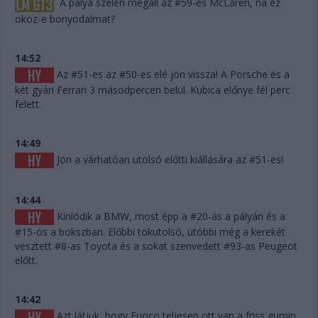
A pálya szélén megáll az #59-es McLaren, na ez
okoz-e bonyodalmat?
14:52
Az #51-es az #50-es elé jön vissza! A Porsche és a
két gyári Ferrari 3 másodpercen belül. Kubica előnye fél perc
felett.
14:49
Jön a várhatóan utolsó előtti kiállására az #51-es!
14:44
Kínlódik a BMW, most épp a #20-as a pályán és a
#15-ös a bokszban. Előbbi tökutolsó, utóbbi még a kerekét
vesztett #8-as Toyota és a sokat szenvedett #93-as Peugeot
előtt.
14:42
Azt látjuk, hogy Fuoco teljesen ott van a friss gumin