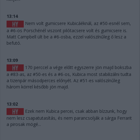
13:14
Nem volt gumicsere Kubicáéknál, az #50-esnél sem,
a #6-os Porschénél viszont pilótacsere volt és gumicsere is.
Matt Campbell ült be a #6-osba, ezzel valószínűleg ő lesz a
befutó.
13:09
170 perccel a vége előtt egyszerre jön majd bokszba
a #83-as, az #50-es és a #6-os, Kubica most stabilizálni tudta
a tizenpár másodperces előnyét. Az #51-es valószínűleg
három körrel később jön majd.
13:02
Ezek nem Kubica percei, csak abban bízzunk, hogy
nem lesz csapatutasítás, és nem parancsolják a sárga Ferrarit
a pirosak mögé...