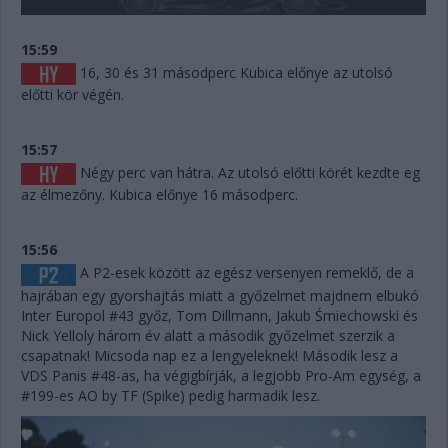
15:59
16, 30 és 31 másodperc Kubica előnye az utolsó
előtti kör végén.
15:57
Négy perc van hátra. Az utolsó előtti körét kezdte eg
az élmezőny. Kubica előnye 16 másodperc.
15:56
A P2-esek között az egész versenyen remeklő, de a
hajrában egy gyorshajtás miatt a győzelmet majdnem elbukó
Inter Europol #43 győz, Tom Dillmann, Jakub Śmiechowski és
Nick Yelloly három év alatt a második győzelmet szerzik a
csapatnak! Micsoda nap ez a lengyeleknek! Második lesz a
VDS Panis #48-as, ha végigbírják, a legjobb Pro-Am egység, a
#199-es AO by TF (Spike) pedig harmadik lesz.