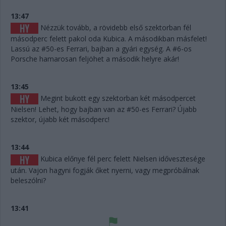
13:47
Nézzük tovább, a rövidebb első szektorban fél
másodperc felett pakol oda Kubica. A másodikban másfelet!
Lassú az #50-es Ferrari, bajban a gyári egység. A #6-os
Porsche hamarosan feljöhet a második helyre akár!
13:45
Megint bukott egy szektorban két másodpercet
Nielsen! Lehet, hogy bajban van az #50-es Ferrari? Újabb
szektor, újabb két másodperc!
13:44
Kubica előnye fél perc felett Nielsen idővesztesége
után. Vajon hagyni fogják őket nyerni, vagy megpróbálnak
beleszólni?
13:41