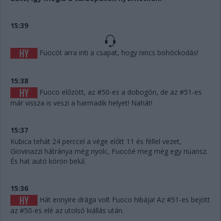
15:39
Fuocót arra inti a csapat, hogy nincs bohóckodás!
15:38
Fuoco előzött, az #50-es a dobogón, de az #51-es
már vissza is veszi a harmadik helyet! Nahát!
15:37
Kubica tehát 24 perccel a vége előtt 11 és féllel vezet,
Giovinazzi hátránya még nyolc, Fuocóé meg még egy nüansz.
És hat autó körön belül.
15:36
Hát ennyire drága volt Fuoco hibája! Az #51-es bejött
az #50-es elé az utolsó kiállás után.