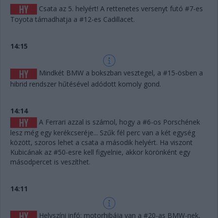
Csata az 5. helyért! A rettenetes versenyt futó #7-es
Toyota támadhatja a #12-es Cadillacet.
14:15
Mindkét BMW a bokszban vesztegel, a #15-ösben a
hibrid rendszer hűtésével adódott komoly gond.
14:14
A Ferrari azzal is számol, hogy a #6-os Porschének
lesz még egy kerékcseréje... Szűk fél perc van a két egység
között, szoros lehet a csata a második helyért. Ha viszont
Kubicának az #50-esre kell figyelnie, akkor körönként egy
másodpercet is veszíthet.
14:11
Helyszíni infó: motorhibája van a #20-as BMW-nek,