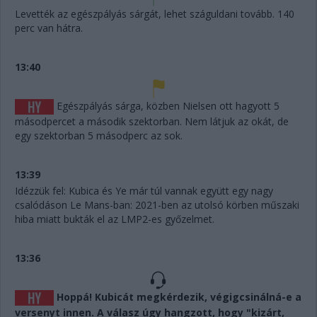
Levették az egészpályás sárgát, lehet száguldani tovább. 140
perc van hátra.
13:40
Egészpályás sárga, közben Nielsen ott hagyott 5
másodpercet a második szektorban. Nem látjuk az okát, de
egy szektorban 5 másodperc az sok.
13:39
Idézzük fel: Kubica és Ye már túl vannak együtt egy nagy
csalódáson Le Mans-ban: 2021-ben az utolsó körben műszaki
hiba miatt bukták el az LMP2-es győzelmet.
13:36
Hoppá! Kubicát megkérdezik, végigcsinálná-e a
versenyt innen. A válasz úgy hangzott, hogy "kizárt,