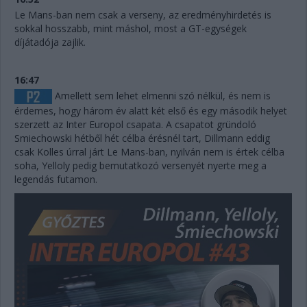
Le Mans-ban nem csak a verseny, az eredményhirdetés is
sokkal hosszabb, mint máshol, most a GT-egységek
díjátadója zajlik.
16:47
Amellett sem lehet elmenni szó nélkül, és nem is
érdemes, hogy három év alatt két első és egy második helyet
szerzett az Inter Europol csapata. A csapatot gründoló
Smiechowski hétből hét célba érésnél tart, Dillmann eddig
csak Kolles úrral járt Le Mans-ban, nyilván nem is értek célba
soha, Yelloly pedig bemutatkozó versenyét nyerte meg a
legendás futamon.