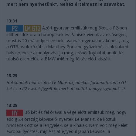
mert nem nyerhetünk". Nehéz értelmezni e szavakat.
13:31
Azért gyorsan említsük meg őket, a P2-ben
időtlen idők óta a turbópékek és Panisék vívnak az elsőségért,
most is 20 másodpercen belül vannak egymáshoz képest, míg
a GT3-asok között a Manthey Porsche győzelmét csak valami
balszerencse akadályozhatja meg, erőből foghatatlanok. Az
utolsó ellenfelük, a BMW #46 még féltáv előtt kiszállt.
13:29
Hol vannak már azok a Le Mans-ok, amikor folyamatosan a GT-
ket és a P2-eseket figyeltük, mert ott voltak a nagy izgalmak...?
13:28
Bő két és fél órával a vége előtt említsük meg, hogy
eddig 24 ország képviselői nyertek Le Mans-t, de köztük
nincsenek ott se a lengyelek, se a kínaiak. Nem volt még kelet-
európai győztes, míg Ázsiát egyedül Japán képviseli a