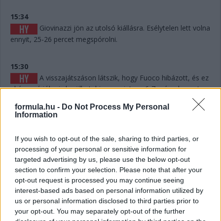
15:34
Giovinazzi jön az utolsó kiállásra. Esélytelen lett volna
ennyit, 25-26 percet megspórolni.
15:30
A visszajátszáson látszik, hogy Fuoco hibázott, és ez
akár pozícióba is kerülhet, hiszen mintegy 6-7 másodpercet
eldobott. Persze hány olyan Le Mans volt a történelemben,
formula.hu -
Do Not Process My Personal
ahol 6-7 másodperc számított egy dobogós helyen...? Kevés.
Information
15:29
If you wish to opt-out of the sale, sharing to third parties, or
Giovinazzi 42-vel vezet Kubica előtt, és jöhet majd
processing of your personal or sensitive information for
egy rövid utolsó kiállásra mindjárt.
targeted advertising by us, please use the below opt-out
section to confirm your selection. Please note that after your
opt-out request is processed you may continue seeing
15:29
interest-based ads based on personal information utilized by
Na nézzük, mi a helyet: Kubica 10 másodperccel
us or personal information disclosed to third parties prior to
vezet Estre előtt, aki újabb kilenccel a most sokat bukó Fuoco
your opt-out. You may separately opt-out of the further
előtt.