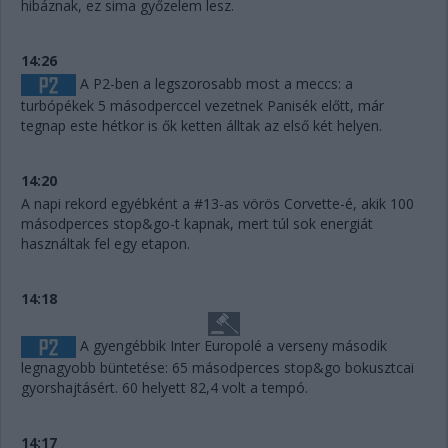
hibáznak, ez sima győzelem lesz.
14:26
A P2-ben a legszorosabb most a meccs: a
turbópékek 5 másodperccel vezetnek Panisék előtt, már
tegnap este hétkor is ők ketten álltak az első két helyen.
14:20
A napi rekord egyébként a #13-as vörös Corvette-é, akik 100
másodperces stop&go-t kapnak, mert túl sok energiát
használtak fel egy etapon.
14:18
A gyengébbik Inter Europolé a verseny második
legnagyobb büntetése: 65 másodperces stop&go bokusztcai
gyorshajtásért. 60 helyett 82,4 volt a tempó.
14:17