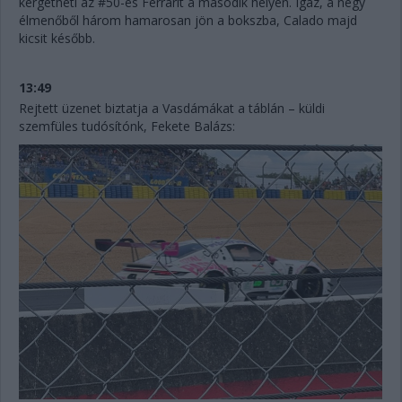
kergetheti az #50-es Ferrarit a második helyen. Igaz, a négy
élmenőből három hamarosan jön a bokszba, Calado majd
kicsit később.
13:49
Rejtett üzenet biztatja a Vasdámákat a táblán – küldi
szemfüles tudósítónk, Fekete Balázs: