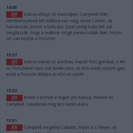
14:05
Kubica előnye 20 másodperc Campbell előtt.
Mindkettejüknek két kiállása van még. Vezet Calado, de
hamarosan jönnek a bokszba. Ezzel pedig Kubicáék azt
megússzák, hogy a riválisok mögé parancsolják őket, hiszen
ott van köztük a Porsche!
13:57
Kubica marad az autóban, kapott friss gumikat, a #6-
os Porschénél nem volt kerékcsere, az #50-esnél viszont igen,
ezzel a Porsche átlépte az #50-es autót!
13:52
Ennek a körnek a végén jön Kubica, Nielsen és
Campbell. Caladónak még lesz kettő utána.
13:51
Campbell megelőzi Caladót, feljön a 3. helyre, és