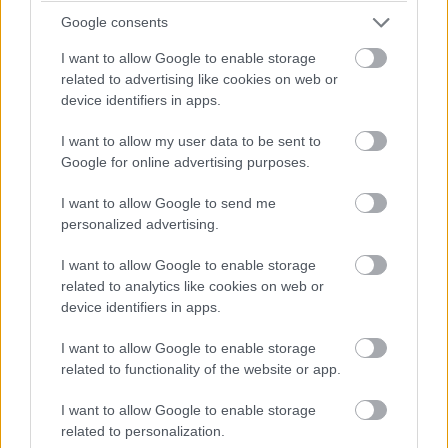
turbópékek versenyzőjét, Nick Yellolyt bokszutcai gyorshajtás
Google consents
miatt vizsgálják!
I want to allow Google to enable storage
15:14
related to advertising like cookies on web or
device identifiers in apps.
Fuocót ezúttal azzal biztatják, hogy sokkal több
I want to allow my user data to be sent to
pályaelhagyása van az előtte haladó Porschének, szóval ő
Google for online advertising purposes.
többet kockáztathat, mint riválisa.
I want to allow Google to send me
personalized advertising.
15:09
I want to allow Google to enable storage
related to analytics like cookies on web or
Fuocónak jelzik, hogy nyugodtan nyomja ki az autó
device identifiers in apps.
szemét, mert a 4. helynél hátrébb úgyse esik...
I want to allow Google to enable storage
15:08
related to functionality of the website or app.
Fuoco otthagyja Giovinazzit és közelíti a második
helyen haladó Porschét. Kubica előnye 35 másodperc felett.
I want to allow Google to enable storage
related to personalization.