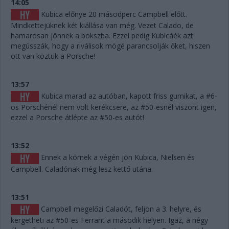
14:05
Kubica előnye 20 másodperc Campbell előtt.
Mindkettejüknek két kiállása van még. Vezet Calado, de
hamarosan jönnek a bokszba. Ezzel pedig Kubicáék azt
megússzák, hogy a riválisok mögé parancsolják őket, hiszen
ott van köztük a Porsche!
13:57
Kubica marad az autóban, kapott friss gumikat, a #6-
os Porschénél nem volt kerékcsere, az #50-esnél viszont igen,
ezzel a Porsche átlépte az #50-es autót!
13:52
Ennek a körnek a végén jön Kubica, Nielsen és
Campbell. Caladónak még lesz kettő utána.
13:51
Campbell megelőzi Caladót, feljön a 3. helyre, és
kergetheti az #50-es Ferrarit a második helyen. Igaz, a négy