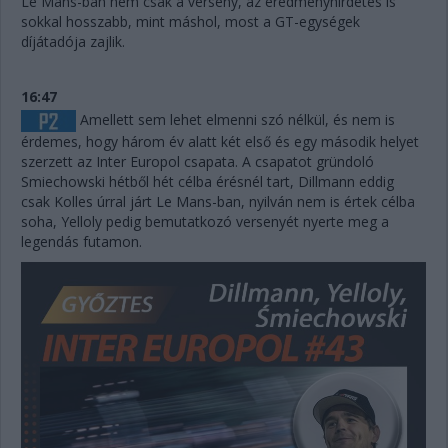
Le Mans-ban nem csak a verseny, az eredményhirdetés is
sokkal hosszabb, mint máshol, most a GT-egységek
díjátadója zajlik.
16:47
Amellett sem lehet elmenni szó nélkül, és nem is
érdemes, hogy három év alatt két első és egy második helyet
szerzett az Inter Europol csapata. A csapatot gründoló
Smiechowski hétből hét célba érésnél tart, Dillmann eddig
csak Kolles úrral járt Le Mans-ban, nyilván nem is értek célba
soha, Yelloly pedig bemutatkozó versenyét nyerte meg a
legendás futamon.