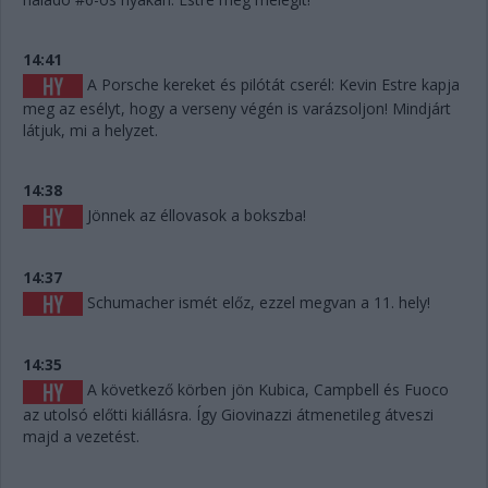
14:41
A Porsche kereket és pilótát cserél: Kevin Estre kapja
meg az esélyt, hogy a verseny végén is varázsoljon! Mindjárt
látjuk, mi a helyzet.
14:38
Jönnek az éllovasok a bokszba!
14:37
Schumacher ismét előz, ezzel megvan a 11. hely!
14:35
A következő körben jön Kubica, Campbell és Fuoco
az utolsó előtti kiállásra. Így Giovinazzi átmenetileg átveszi
majd a vezetést.