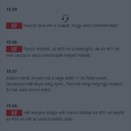
15:39
Fuocót arra inti a csapat, hogy nincs bohóckodás!
15:38
Fuoco előzött, az #50-es a dobogón, de az #51-es
már vissza is veszi a harmadik helyet! Nahát!
15:37
Kubica tehát 24 perccel a vége előtt 11 és féllel vezet,
Giovinazzi hátránya még nyolc, Fuocóé meg még egy nüansz.
És hat autó körön belül.
15:36
Hát ennyire drága volt Fuoco hibája! Az #51-es bejött
az #50-es elé az utolsó kiállás után.