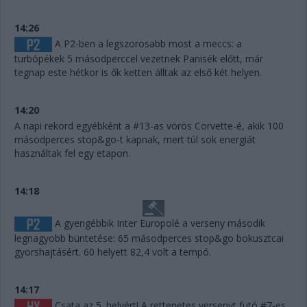
14:26
A P2-ben a legszorosabb most a meccs: a
turbópékek 5 másodperccel vezetnek Panisék előtt, már
tegnap este hétkor is ők ketten álltak az első két helyen.
14:20
A napi rekord egyébként a #13-as vörös Corvette-é, akik 100
másodperces stop&go-t kapnak, mert túl sok energiát
használtak fel egy etapon.
14:18
A gyengébbik Inter Europolé a verseny második
legnagyobb büntetése: 65 másodperces stop&go bokusztcai
gyorshajtásért. 60 helyett 82,4 volt a tempó.
14:17
Csata az 5. helyért! A rettenetes versenyt futó #7-es