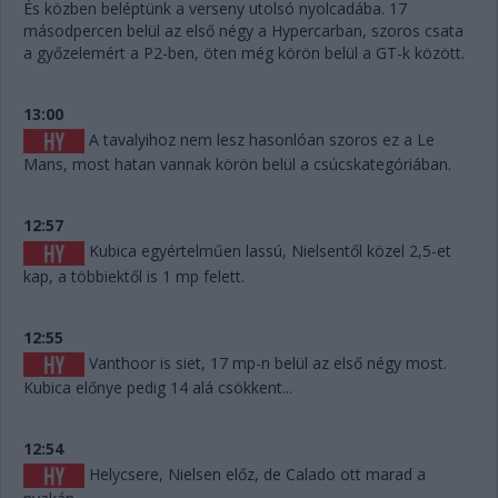
És közben beléptünk a verseny utolsó nyolcadába. 17
másodpercen belül az első négy a Hypercarban, szoros csata
a győzelemért a P2-ben, öten még körön belül a GT-k között.
13:00
A tavalyihoz nem lesz hasonlóan szoros ez a Le
Mans, most hatan vannak körön belül a csúcskategóriában.
12:57
Kubica egyértelműen lassú, Nielsentől közel 2,5-et
kap, a többiektől is 1 mp felett.
12:55
Vanthoor is siet, 17 mp-n belül az első négy most.
Kubica előnye pedig 14 alá csökkent...
12:54
Helycsere, Nielsen előz, de Calado ott marad a