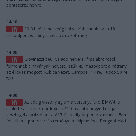
pontszerző helyre.
14:10
30-31 kör lehet még hátra, Kubicának azt a 18
másodperces előnyt azért óvnia kell még.
14:09
Giovinazzi beül Calado helyére, friss abroncsok
felmennek a hitványak helyére, szűk 45 másodperc a hátrány
az éllovas mögött. Kubica vezet, Campbell 17-re, Fuoco 50-re
tőle.
14:08
Az eddig viszonylag sima versenyt futó BMW-t is
utolérte a technika ördöge: a #20-as autó negyed órája
vesztegel a bokszban, a #15-ös pedig öt perce van bent. Ezzel
felcsillan a pontszerzés reménye az Alpine és a Peugeot előtt!