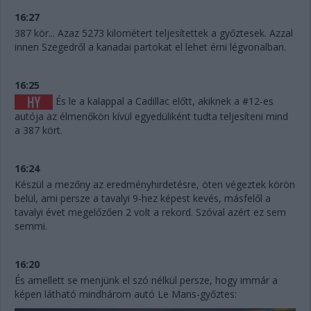
16:27
387 kör... Azaz 5273 kilométert teljesítettek a győztesek. Azzal
innen Szegedről a kanadai partokat el lehet érni légvonalban.
16:25
És le a kalappal a Cadillac előtt, akiknek a #12-es
autója az élmenőkön kívül egyedüliként tudta teljesíteni mind
a 387 kört.
16:24
Készül a mezőny az eredményhirdetésre, öten végeztek körön
belül, ami persze a tavalyi 9-hez képest kevés, másfelől a
tavalyi évet megelőzően 2 volt a rekord. Szóval azért ez sem
semmi.
16:20
És amellett se menjünk el szó nélkül persze, hogy immár a
képen látható mindhárom autó Le Mans-győztes: