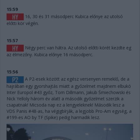
15:59
16, 30 és 31 másodperc Kubica előnye az utolsó
előtti kör végén.
15:57
Négy perc van hátra. Az utolsó előtti körét kezdte eg
az élmezőny. Kubica előnye 16 másodperc.
15:56
A P2-esek között az egész versenyen remeklő, de a
hajrában egy gyorshajtás miatt a győzelmet majdnem elbukó
Inter Europol #43 győz, Tom Dillmann, Jakub Śmiechowski és
Nick Yelloly három év alatt a második győzelmet szerzik a
csapatnak! Micsoda nap ez a lengyeleknek! Második lesz a
VDS Panis #48-as, ha végigbírják, a legjobb Pro-Am egység, a
#199-es AO by TF (Spike) pedig harmadik lesz.