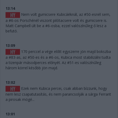
13:14
Nem volt gumicsere Kubicáéknál, az #50-esnél sem,
a #6-os Porschénél viszont pilótacsere volt és gumicsere is.
Matt Campbell ült be a #6-osba, ezzel valószínűleg ő lesz a
befutó.
13:09
170 perccel a vége előtt egyszerre jön majd bokszba
a #83-as, az #50-es és a #6-os, Kubica most stabilizálni tudta
a tizenpár másodperces előnyét. Az #51-es valószínűleg
három körrel később jön majd.
13:02
Ezek nem Kubica percei, csak abban bízzunk, hogy
nem lesz csapatutasítás, és nem parancsolják a sárga Ferrarit
a pirosak mögé...
13:01