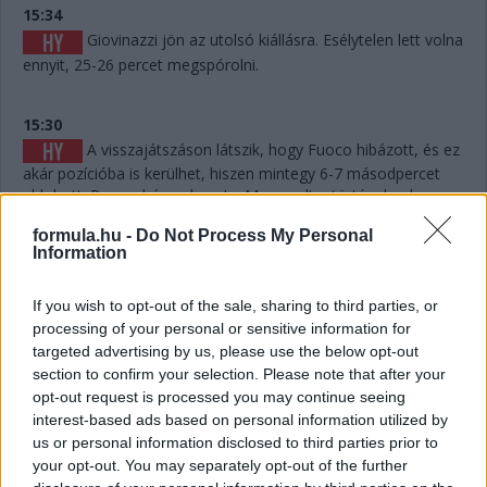
15:34
Giovinazzi jön az utolsó kiállásra. Esélytelen lett volna
ennyit, 25-26 percet megspórolni.
15:30
A visszajátszáson látszik, hogy Fuoco hibázott, és ez
akár pozícióba is kerülhet, hiszen mintegy 6-7 másodpercet
eldobott. Persze hány olyan Le Mans volt a történelemben,
ahol 6-7 másodperc számított egy dobogós helyen...? Kevés.
formula.hu -
Do Not Process My Personal
Information
15:29
Giovinazzi 42-vel vezet Kubica előtt, és jöhet majd
If you wish to opt-out of the sale, sharing to third parties, or
egy rövid utolsó kiállásra mindjárt.
processing of your personal or sensitive information for
targeted advertising by us, please use the below opt-out
section to confirm your selection. Please note that after your
15:29
opt-out request is processed you may continue seeing
Na nézzük, mi a helyet: Kubica 10 másodperccel
interest-based ads based on personal information utilized by
vezet Estre előtt, aki újabb kilenccel a most sokat bukó Fuoco
us or personal information disclosed to third parties prior to
előtt.
your opt-out. You may separately opt-out of the further