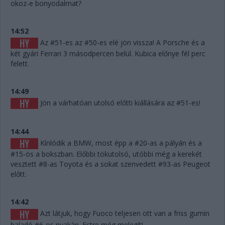
okoz-e bonyodalmat?
14:52
Az #51-es az #50-es elé jön vissza! A Porsche és a
két gyári Ferrari 3 másodpercen belül. Kubica előnye fél perc
felett.
14:49
Jön a várhatóan utolsó előtti kiállására az #51-es!
14:44
Kínlódik a BMW, most épp a #20-as a pályán és a
#15-ös a bokszban. Előbbi tökutolsó, utóbbi még a kerekét
vesztett #8-as Toyota és a sokat szenvedett #93-as Peugeot
előtt.
14:42
Azt látjuk, hogy Fuoco teljesen ott van a friss gumin
haladó #6-os nyakán. Estre még melegít!