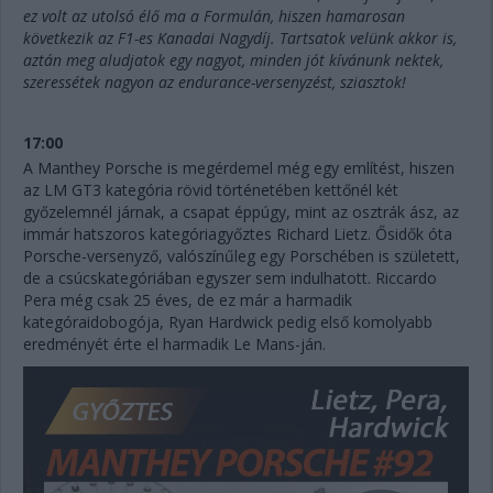
ez volt az utolsó élő ma a Formulán, hiszen hamarosan
következik az F1-es Kanadai Nagydíj. Tartsatok velünk akkor is,
aztán meg aludjatok egy nagyot, minden jót kívánunk nektek,
szeressétek nagyon az endurance-versenyzést, sziasztok!
17:00
A Manthey Porsche is megérdemel még egy említést, hiszen
az LM GT3 kategória rövid történetében kettőnél két
győzelemnél járnak, a csapat éppúgy, mint az osztrák ász, az
immár hatszoros kategóriagyőztes Richard Lietz. Ősidők óta
Porsche-versenyző, valószínűleg egy Porschében is született,
de a csúcskategóriában egyszer sem indulhatott. Riccardo
Pera még csak 25 éves, de ez már a harmadik
kategóraidobogója, Ryan Hardwick pedig első komolyabb
eredményét érte el harmadik Le Mans-ján.