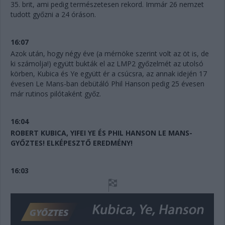
35. brit, ami pedig természetesen rekord. Immár 26 nemzet
tudott győzni a 24 óráson.
16:07
Azok után, hogy négy éve (a mérnöke szerint volt az öt is, de
ki számolja!) együtt bukták el az LMP2 győzelmét az utolsó
körben, Kubica és Ye együtt ér a csúcsra, az annak idején 17
évesen Le Mans-ban debütáló Phil Hanson pedig 25 évesen
már rutinos pilótaként győz.
16:04
ROBERT KUBICA, YIFEI YE ÉS PHIL HANSON LE MANS-
GYŐZTES! ELKÉPESZTŐ EREDMÉNY!
16:03