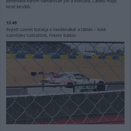
élmenőből három hamarosan jön a bokszba, Calado majd
kicsit később.
13:49
Rejtett üzenet biztatja a Vasdámákat a táblán – küldi
szemfüles tudósítónk, Fekete Balázs: