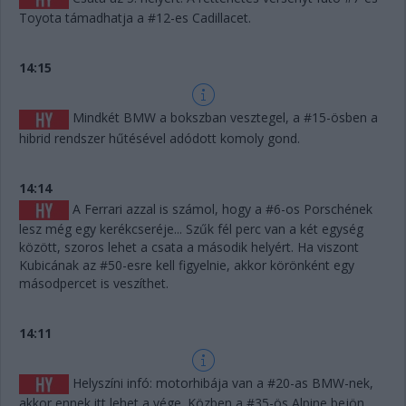
Toyota támadhatja a #12-es Cadillacet.
14:15
Mindkét BMW a bokszban vesztegel, a #15-ösben a
hibrid rendszer hűtésével adódott komoly gond.
14:14
A Ferrari azzal is számol, hogy a #6-os Porschének
lesz még egy kerékcseréje... Szűk fél perc van a két egység
között, szoros lehet a csata a második helyért. Ha viszont
Kubicának az #50-esre kell figyelnie, akkor körönként egy
másodpercet is veszíthet.
14:11
Helyszíni infó: motorhibája van a #20-as BMW-nek,
akkor ennek itt lehet a vége. Közben a #35-ös Alpine bejön