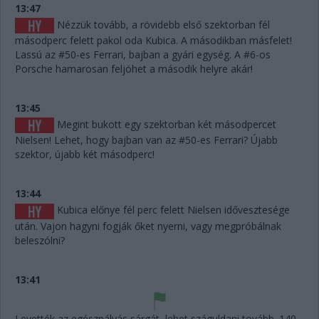
13:47
Nézzük tovább, a rövidebb első szektorban fél
másodperc felett pakol oda Kubica. A másodikban másfelet!
Lassú az #50-es Ferrari, bajban a gyári egység. A #6-os
Porsche hamarosan feljöhet a második helyre akár!
13:45
Megint bukott egy szektorban két másodpercet
Nielsen! Lehet, hogy bajban van az #50-es Ferrari? Újabb
szektor, újabb két másodperc!
13:44
Kubica előnye fél perc felett Nielsen idővesztesége
után. Vajon hagyni fogják őket nyerni, vagy megpróbálnak
beleszólni?
13:41
Levették az egészpályás sárgát, lehet száguldani tovább. 140