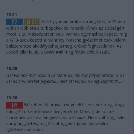
13:31
Azért gyorsan említsük meg őket, a P2-ben
időtlen idők óta a turbópékek és Panisék vívnak az elsőségért,
most is 20 másodpercen belül vannak egymáshoz képest, míg
a GT3-asok között a Manthey Porsche győzelmét csak valami
balszerencse akadályozhatja meg, erőből foghatatlanok. Az
utolsó ellenfelük, a BMW #46 még féltáv előtt kiszállt.
13:29
Hol vannak már azok a Le Mans-ok, amikor folyamatosan a GT-
ket és a P2-eseket figyeltük, mert ott voltak a nagy izgalmak...?
13:28
Bő két és fél órával a vége előtt említsük meg, hogy
eddig 24 ország képviselői nyertek Le Mans-t, de köztük
nincsenek ott se a lengyelek, se a kínaiak. Nem volt még kelet-
európai győztes, míg Ázsiát egyedül Japán képviseli a
győztesek sorában.