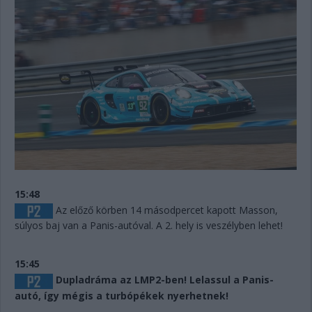
15:48
Az előző körben 14 másodpercet kapott Masson,
súlyos baj van a Panis-autóval. A 2. hely is veszélyben lehet!
15:45
Dupladráma az LMP2-ben! Lelassul a Panis-
autó, így mégis a turbópékek nyerhetnek!