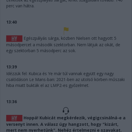
perc van hátra.
13:40
Egészpályás sárga, közben Nielsen ott hagyott 5
másodpercet a második szektorban. Nem látjuk az okát, de
egy szektorban 5 másodperc az sok.
13:39
Idézzük fel: Kubica és Ye már túl vannak együtt egy nagy
csalódáson Le Mans-ban: 2021-ben az utolsó körben műszaki
hiba miatt bukták el az LMP2-es győzelmet.
13:36
Hoppá! Kubicát megkérdezik, végigcsinálná-e a
versenyt innen. A válasz úgy hangzott, hogy "kizárt,
mert nem nyerhetünk". Nehéz értelmezni e szavakat.