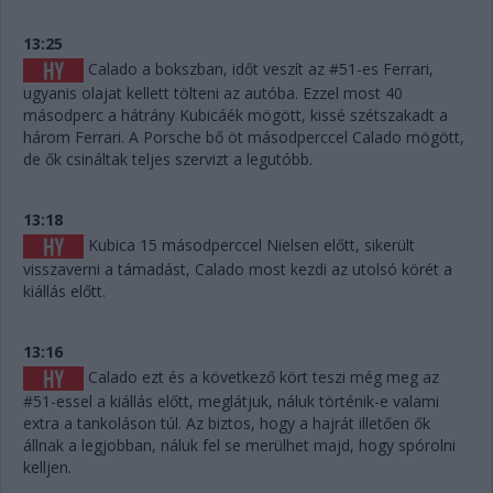
13:25
Calado a bokszban, időt veszít az #51-es Ferrari,
ugyanis olajat kellett tölteni az autóba. Ezzel most 40
másodperc a hátrány Kubicáék mögött, kissé szétszakadt a
három Ferrari. A Porsche bő öt másodperccel Calado mögött,
de ők csináltak teljes szervizt a legutóbb.
13:18
Kubica 15 másodperccel Nielsen előtt, sikerült
visszaverni a támadást, Calado most kezdi az utolsó körét a
kiállás előtt.
13:16
Calado ezt és a következő kört teszi még meg az
#51-essel a kiállás előtt, meglátjuk, náluk történik-e valami
extra a tankoláson túl. Az biztos, hogy a hajrát illetően ők
állnak a legjobban, náluk fel se merülhet majd, hogy spórolni
kelljen.