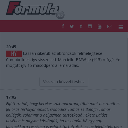
F1
PARC FERMÉ
FORMULA
MOTOR
20:45
NEMZETKÖZI
HAZAI
Lassan sikerült az abroncsok felmelegítése
Campbellnek, így visszesett Marciello BMW-je (#15) mögé. Ye
RETRO
EGYÉB
mögött így 15 másodperc a lemaradás.
PODCAST
SHOP
LIVE
TIPPJÁTÉK
DIGITÁLIS MAGAZIN
PONTÁLLÁSOK
Vissza a közvetítéshez
VERSENYNAPTÁRAK
17:02
Eljött az idő, hogy berekesszük maratoni, több mint huszonöt és
fél órás hírfolyamunkat, Gobodics Tamás és Balogh Tamás
kollégák, valamint a helyszínen tartózkodó Fekete Balázs
nevében is nagyon köszönjük, ha az elmúlt bő egy nap
bármekkora részében is velünk tartottatok, és ne feledjétek, nem