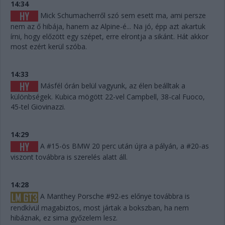
14:34
Mick Schumacherről szó sem esett ma, ami persze
nem az ő hibája, hanem az Alpine-é... Na jó, épp azt akartuk
írni, hogy előzött egy szépet, erre elrontja a sikánt. Hát akkor
most ezért kerül szóba.
14:33
Másfél órán belül vagyunk, az élen beálltak a
különbségek. Kubica mögött 22-vel Campbell, 38-cal Fuoco,
45-tel Giovinazzi.
14:29
A #15-ös BMW 20 perc után újra a pályán, a #20-as
viszont továbbra is szerelés alatt áll.
14:28
A Manthey Porsche #92-es előnye továbbra is
rendkívül magabiztos, most jártak a bokszban, ha nem
hibáznak, ez sima győzelem lesz.