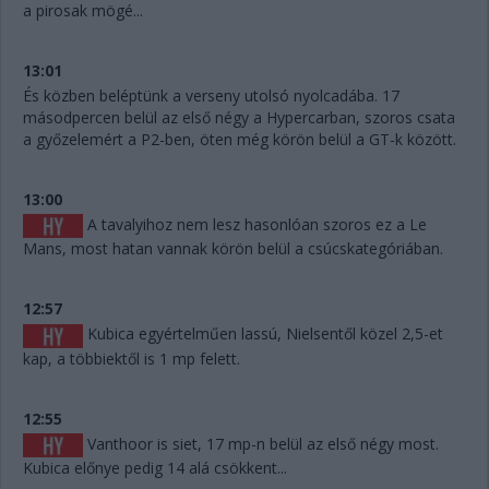
a pirosak mögé...
13:01
És közben beléptünk a verseny utolsó nyolcadába. 17
másodpercen belül az első négy a Hypercarban, szoros csata
a győzelemért a P2-ben, öten még körön belül a GT-k között.
13:00
A tavalyihoz nem lesz hasonlóan szoros ez a Le
Mans, most hatan vannak körön belül a csúcskategóriában.
12:57
Kubica egyértelműen lassú, Nielsentől közel 2,5-et
kap, a többiektől is 1 mp felett.
12:55
Vanthoor is siet, 17 mp-n belül az első négy most.
Kubica előnye pedig 14 alá csökkent...