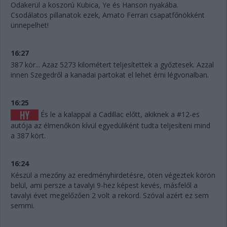
Odakerül a koszorú Kubica, Ye és Hanson nyakába.
Csodálatos pillanatok ezek, Amato Ferrari csapatfőnökként
ünnepelhet!
16:27
387 kör... Azaz 5273 kilométert teljesítettek a győztesek. Azzal
innen Szegedről a kanadai partokat el lehet érni légvonalban.
16:25
És le a kalappal a Cadillac előtt, akiknek a #12-es
autója az élmenőkön kívül egyedüliként tudta teljesíteni mind
a 387 kört.
16:24
Készül a mezőny az eredményhirdetésre, öten végeztek körön
belül, ami persze a tavalyi 9-hez képest kevés, másfelől a
tavalyi évet megelőzően 2 volt a rekord. Szóval azért ez sem
semmi.