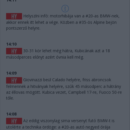
Helyszíni infó: motorhibája van a #20-as BMW-nek,
akkor ennek itt lehet a vége. Közben a #35-ös Alpine bejön
pontszerző helyre.
14:10
30-31 kör lehet még hátra, Kubicának azt a 18
másodperces előnyt azért óvnia kell még.
14:09
Giovinazzi beül Calado helyére, friss abroncsok
felmennek a hitványak helyére, szűk 45 másodperc a hátrány
az éllovas mögött. Kubica vezet, Campbell 17-re, Fuoco 50-re
tőle.
14:08
Az eddig viszonylag sima versenyt futó BMW-t is
utolérte a technika ördöge: a #20-as autó negyed órája