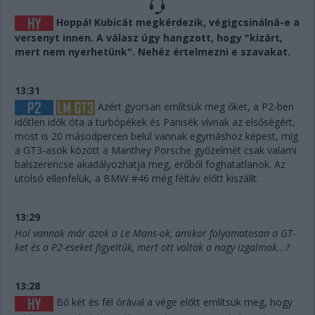
Hoppá! Kubicát megkérdezik, végigcsinálná-e a
versenyt innen. A válasz úgy hangzott, hogy "kizárt,
mert nem nyerhetünk". Nehéz értelmezni e szavakat.
13:31
Azért gyorsan említsük meg őket, a P2-ben
időtlen idők óta a turbópékek és Panisék vívnak az elsőségért,
most is 20 másodpercen belül vannak egymáshoz képest, míg
a GT3-asok között a Manthey Porsche győzelmét csak valami
balszerencse akadályozhatja meg, erőből foghatatlanok. Az
utolsó ellenfelük, a BMW #46 még féltáv előtt kiszállt.
13:29
Hol vannak már azok a Le Mans-ok, amikor folyamatosan a GT-
ket és a P2-eseket figyeltük, mert ott voltak a nagy izgalmak...?
13:28
Bő két és fél órával a vége előtt említsük meg, hogy