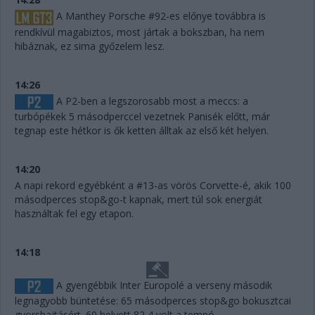
A Manthey Porsche #92-es előnye továbbra is
rendkívül magabiztos, most jártak a bokszban, ha nem
hibáznak, ez sima győzelem lesz.
14:26
A P2-ben a legszorosabb most a meccs: a
turbópékek 5 másodperccel vezetnek Panisék előtt, már
tegnap este hétkor is ők ketten álltak az első két helyen.
14:20
A napi rekord egyébként a #13-as vörös Corvette-é, akik 100
másodperces stop&go-t kapnak, mert túl sok energiát
használtak fel egy etapon.
14:18
A gyengébbik Inter Europolé a verseny második
legnagyobb büntetése: 65 másodperces stop&go bokusztcai
gyorshajtásért. 60 helyett 82,4 volt a tempó.