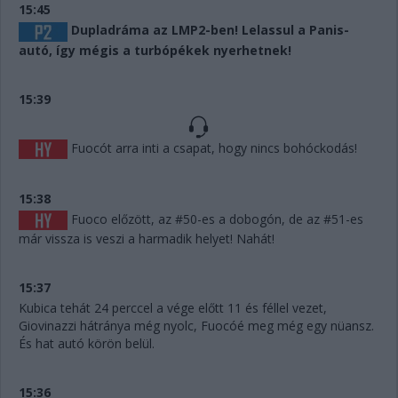
15:45
Dupladráma az LMP2-ben! Lelassul a Panis-
autó, így mégis a turbópékek nyerhetnek!
15:39
Fuocót arra inti a csapat, hogy nincs bohóckodás!
15:38
Fuoco előzött, az #50-es a dobogón, de az #51-es
már vissza is veszi a harmadik helyet! Nahát!
15:37
Kubica tehát 24 perccel a vége előtt 11 és féllel vezet,
Giovinazzi hátránya még nyolc, Fuocóé meg még egy nüansz.
És hat autó körön belül.
15:36