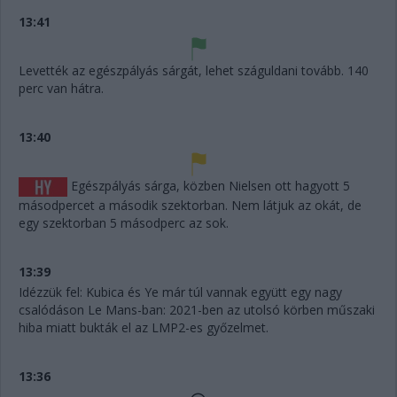
13:41
Levették az egészpályás sárgát, lehet száguldani tovább. 140
perc van hátra.
13:40
Egészpályás sárga, közben Nielsen ott hagyott 5
másodpercet a második szektorban. Nem látjuk az okát, de
egy szektorban 5 másodperc az sok.
13:39
Idézzük fel: Kubica és Ye már túl vannak együtt egy nagy
csalódáson Le Mans-ban: 2021-ben az utolsó körben műszaki
hiba miatt bukták el az LMP2-es győzelmet.
13:36