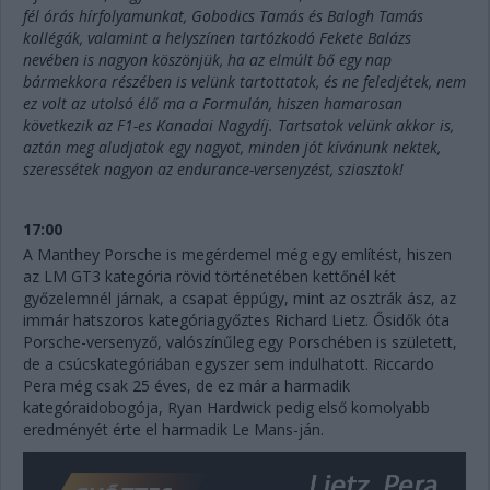
fél órás hírfolyamunkat, Gobodics Tamás és Balogh Tamás
kollégák, valamint a helyszínen tartózkodó Fekete Balázs
nevében is nagyon köszönjük, ha az elmúlt bő egy nap
bármekkora részében is velünk tartottatok, és ne feledjétek, nem
ez volt az utolsó élő ma a Formulán, hiszen hamarosan
következik az F1-es Kanadai Nagydíj. Tartsatok velünk akkor is,
aztán meg aludjatok egy nagyot, minden jót kívánunk nektek,
szeressétek nagyon az endurance-versenyzést, sziasztok!
17:00
A Manthey Porsche is megérdemel még egy említést, hiszen
az LM GT3 kategória rövid történetében kettőnél két
győzelemnél járnak, a csapat éppúgy, mint az osztrák ász, az
immár hatszoros kategóriagyőztes Richard Lietz. Ősidők óta
Porsche-versenyző, valószínűleg egy Porschében is született,
de a csúcskategóriában egyszer sem indulhatott. Riccardo
Pera még csak 25 éves, de ez már a harmadik
kategóraidobogója, Ryan Hardwick pedig első komolyabb
eredményét érte el harmadik Le Mans-ján.