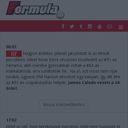
F1
PARC FERMÉ
FORMULA
MOTOR
00:07
NEMZETKÖZI
HAZAI
Nagyon érdekes jelenet játszódott le az elmúlt
percekben. Mivel Kevin Estre vészesen közeledett az #51-es
RETRO
EGYÉB
Ferrarira, akik cserébe gyorsabbak voltak a #83-as
PODCAST
SHOP
márkatársnál, arra szólították fel... Na jó, ezt most nem írjuk
LIVE
TIPPJÁTÉK
tovább, ugyanis Phil Hanson elrontott egy kanyart, így állt élre
DIGITÁLIS MAGAZIN
PONTÁLLÁSOK
az #51-es csapatutasítás helyett.
James Calado vezeti a 24
VERSENYNAPTÁRAK
órást.
Vissza a közvetítéshez
17:02
Eljött az idő, hogy berekesszük maratoni, több mint huszonöt és