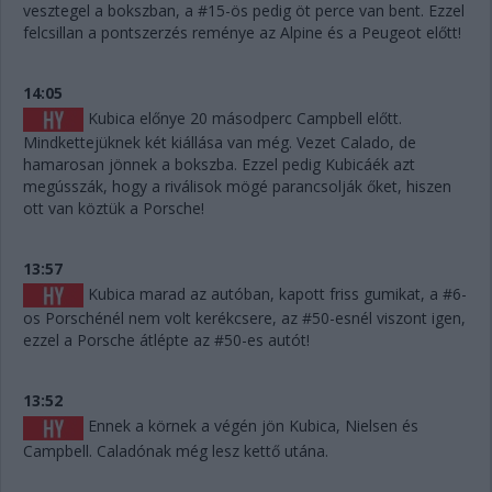
vesztegel a bokszban, a #15-ös pedig öt perce van bent. Ezzel
felcsillan a pontszerzés reménye az Alpine és a Peugeot előtt!
14:05
Kubica előnye 20 másodperc Campbell előtt.
Mindkettejüknek két kiállása van még. Vezet Calado, de
hamarosan jönnek a bokszba. Ezzel pedig Kubicáék azt
megússzák, hogy a riválisok mögé parancsolják őket, hiszen
ott van köztük a Porsche!
13:57
Kubica marad az autóban, kapott friss gumikat, a #6-
os Porschénél nem volt kerékcsere, az #50-esnél viszont igen,
ezzel a Porsche átlépte az #50-es autót!
13:52
Ennek a körnek a végén jön Kubica, Nielsen és
Campbell. Caladónak még lesz kettő utána.