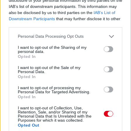
disclosure of your personal information by third parties on the
Na nézzük, mi a helyet: Kubica 10 másodperccel
IAB’s list of downstream participants. This information may
vezet Estre előtt, aki újabb kilenccel a most sokat bukó Fuoco
also be disclosed by us to third parties on the
IAB’s List of
előtt.
Downstream Participants
that may further disclose it to other
third parties.
15:27
Please note that this website/app uses one or more Google
Personal Data Processing Opt Outs
Itt a dráma! A turbópékek kapnak egy áthajtásos
services and may gather and store information including but
büntetést, és ezzel valószínűleg bukják a győzelmet! Yelloly
not limited to your visit or usage behaviour. You may click to
I want to opt-out of the Sharing of my
gyorshajtása nagyon sokba kerül. Massonék, a VDS Panis
personal data.
grant or deny consent to Google and its third-party tags to
meg fogja nyerni a kategóriát.
Opted In
use your data for below specified purposes in below Google
consent section.
I want to opt-out of the Sale of my
Personal Data.
15:25
Opted In
Kulcsfontosságú pillanat: egy körrel Kubica után
bokszban a #6-os és bokszban az #50-es! Mindkettő tankolt,
I want to opt-out of processing my
Kubica viszont előttük frissebb gumin!
Personal Data for Targeted Advertising.
Opted In
15:21
I want to opt-out of Collection, Use,
Retention, Sale, and/or Sharing of my
Kubica hozza az autót az utolsó kiállásra! Kereket
Personal Data that Is Unrelated with the
Purposes for which it was collected.
cserélnek a #83-ason, de Kubica marad az autóban. A #6-os
Opted Out
és az #50-es a következő körben jön, az #51-es később.