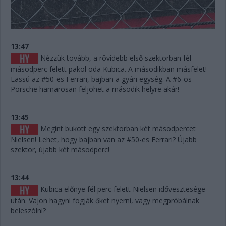
13:47
Nézzük tovább, a rövidebb első szektorban fél
másodperc felett pakol oda Kubica. A másodikban másfelet!
Lassú az #50-es Ferrari, bajban a gyári egység. A #6-os
Porsche hamarosan feljöhet a második helyre akár!
13:45
Megint bukott egy szektorban két másodpercet
Nielsen! Lehet, hogy bajban van az #50-es Ferrari? Újabb
szektor, újabb két másodperc!
13:44
Kubica előnye fél perc felett Nielsen idővesztesége
után. Vajon hagyni fogják őket nyerni, vagy megpróbálnak
beleszólni?