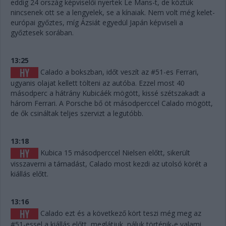
eddig 24 ország képviselői nyertek Le Mans-t, de köztük
nincsenek ott se a lengyelek, se a kínaiak. Nem volt még kelet-
európai győztes, míg Ázsiát egyedül Japán képviseli a
győztesek sorában.
13:25
Calado a bokszban, időt veszít az #51-es Ferrari,
ugyanis olajat kellett tölteni az autóba. Ezzel most 40
másodperc a hátrány Kubicáék mögött, kissé szétszakadt a
három Ferrari. A Porsche bő öt másodperccel Calado mögött,
de ők csináltak teljes szervizt a legutóbb.
13:18
Kubica 15 másodperccel Nielsen előtt, sikerült
visszaverni a támadást, Calado most kezdi az utolsó körét a
kiállás előtt.
13:16
Calado ezt és a következő kört teszi még meg az
#51-essel a kiállás előtt, meglátjuk, náluk történik-e valami