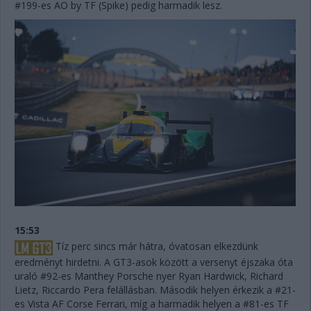
#199-es AO by TF (Spike) pedig harmadik lesz.
15:53
Tíz perc sincs már hátra, óvatosan elkezdünk
eredményt hirdetni. A GT3-asok között a versenyt éjszaka óta
uraló #92-es Manthey Porsche nyer Ryan Hardwick, Richard
Lietz, Riccardo Pera felállásban. Második helyen érkezik a #21-
es Vista AF Corse Ferrari, míg a harmadik helyen a #81-es TF