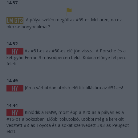
14:57
A pálya szélén megáll az #59-es McLaren, na ez
okoz-e bonyodalmat?
14:52
Az #51-es az #50-es elé jön vissza! A Porsche és a
két gyári Ferrari 3 másodpercen belül. Kubica előnye fél perc
felett.
14:49
Jön a várhatóan utolsó előtti kiállására az #51-es!
14:44
Kínlódik a BMW, most épp a #20-as a pályán és a
#15-ös a bokszban. Előbbi tökutolsó, utóbbi még a kerekét
vesztett #8-as Toyota és a sokat szenvedett #93-as Peugeot
előtt.