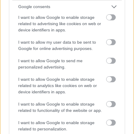
Google consents
15:18
I want to allow Google to enable storage
Dráma készül a P2-ben: a szoros csatában élen álló
related to advertising like cookies on web or
turbópékek versenyzőjét, Nick Yellolyt bokszutcai gyorshajtás
device identifiers in apps.
miatt vizsgálják!
I want to allow my user data to be sent to
15:14
Google for online advertising purposes.
I want to allow Google to send me
Fuocót ezúttal azzal biztatják, hogy sokkal több
personalized advertising.
pályaelhagyása van az előtte haladó Porschének, szóval ő
többet kockáztathat, mint riválisa.
I want to allow Google to enable storage
related to analytics like cookies on web or
device identifiers in apps.
15:09
I want to allow Google to enable storage
Fuocónak jelzik, hogy nyugodtan nyomja ki az autó
related to functionality of the website or app.
szemét, mert a 4. helynél hátrébb úgyse esik...
I want to allow Google to enable storage
related to personalization.
15:08