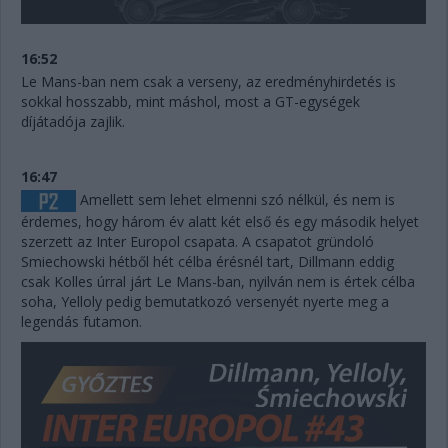
16:52
Le Mans-ban nem csak a verseny, az eredményhirdetés is
sokkal hosszabb, mint máshol, most a GT-egységek
díjátadója zajlik.
16:47
Amellett sem lehet elmenni szó nélkül, és nem is
érdemes, hogy három év alatt két első és egy második helyet
szerzett az Inter Europol csapata. A csapatot gründoló
Smiechowski hétből hét célba érésnél tart, Dillmann eddig
csak Kolles úrral járt Le Mans-ban, nyilván nem is értek célba
soha, Yelloly pedig bemutatkozó versenyét nyerte meg a
legendás futamon.