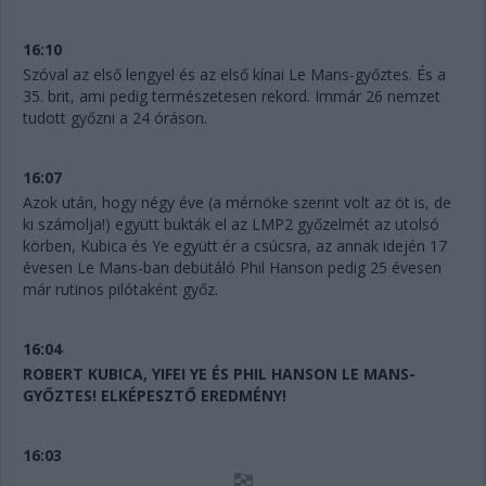
16:10
Szóval az első lengyel és az első kínai Le Mans-győztes. És a
35. brit, ami pedig természetesen rekord. Immár 26 nemzet
tudott győzni a 24 óráson.
16:07
Azok után, hogy négy éve (a mérnöke szerint volt az öt is, de
ki számolja!) együtt bukták el az LMP2 győzelmét az utolsó
körben, Kubica és Ye együtt ér a csúcsra, az annak idején 17
évesen Le Mans-ban debütáló Phil Hanson pedig 25 évesen
már rutinos pilótaként győz.
16:04
ROBERT KUBICA, YIFEI YE ÉS PHIL HANSON LE MANS-
GYŐZTES! ELKÉPESZTŐ EREDMÉNY!
16:03