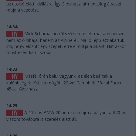
az utolsó előtti kiállásra. Így Giovinazzi átmenetileg átveszi
majd a vezetést.
14:34
Mick Schumacherről szó sem esett ma, ami persze
nem az ő hibája, hanem az Alpine-é... Na jó, épp azt akartuk
írni, hogy előzött egy szépet, erre elrontja a sikánt. Hát akkor
most ezért kerül szóba.
14:33
Másfél órán belül vagyunk, az élen beálltak a
különbségek. Kubica mögött 22-vel Campbell, 38-cal Fuoco,
45-tel Giovinazzi.
14:29
A #15-ös BMW 20 perc után újra a pályán, a #20-as
viszont továbbra is szerelés alatt áll.
14:28