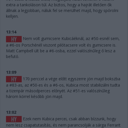
extra a tankoláson túl. Az biztos, hogy a hajrát illetően ők
állnak a legjobban, náluk fel se merülhet majd, hogy spórolni
kelljen.
13:14
Nem volt gumicsere Kubicáéknál, az #50-esnél sem,
a #6-os Porschénél viszont pilótacsere volt és gumicsere is.
Matt Campbell ült be a #6-osba, ezzel valószínűleg ő lesz a
befutó.
13:09
170 perccel a vége előtt egyszerre jön majd bokszba
a #83-as, az #50-es és a #6-os, Kubica most stabilizálni tudta
a tizenpár másodperces előnyét. Az #51-es valószínűleg
három körrel később jön majd.
13:02
Ezek nem Kubica percei, csak abban bízzunk, hogy
nem lesz csapatutasítás, és nem parancsolják a sárga Ferrarit