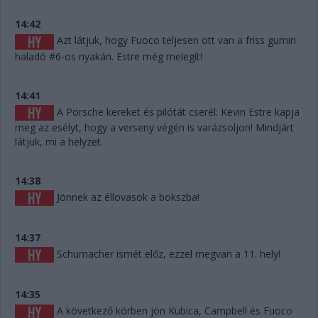
14:42
Azt látjuk, hogy Fuoco teljesen ott van a friss gumin
haladó #6-os nyakán. Estre még melegít!
14:41
A Porsche kereket és pilótát cserél: Kevin Estre kapja
meg az esélyt, hogy a verseny végén is varázsoljon! Mindjárt
látjuk, mi a helyzet.
14:38
Jönnek az éllovasok a bokszba!
14:37
Schumacher ismét előz, ezzel megvan a 11. hely!
14:35
A következő körben jön Kubica, Campbell és Fuoco