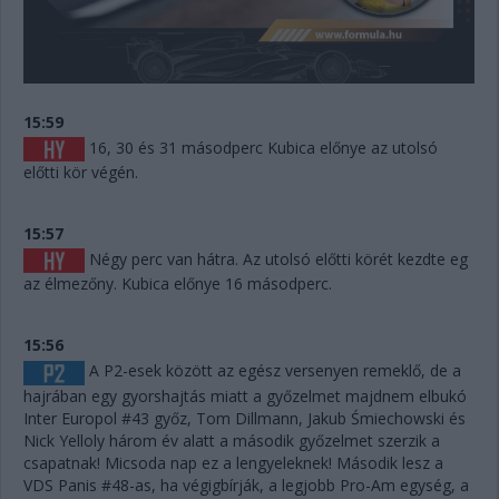
15:59
16, 30 és 31 másodperc Kubica előnye az utolsó
előtti kör végén.
15:57
Négy perc van hátra. Az utolsó előtti körét kezdte eg
az élmezőny. Kubica előnye 16 másodperc.
15:56
A P2-esek között az egész versenyen remeklő, de a
hajrában egy gyorshajtás miatt a győzelmet majdnem elbukó
Inter Europol #43 győz, Tom Dillmann, Jakub Śmiechowski és
Nick Yelloly három év alatt a második győzelmet szerzik a
csapatnak! Micsoda nap ez a lengyeleknek! Második lesz a
VDS Panis #48-as, ha végigbírják, a legjobb Pro-Am egység, a