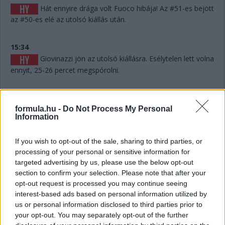
Hát ennyire drága volt Fuoco hibája! Az #51-es bejött
az #50-es elé az utolsó kiállás után.
15:34
Giovinazzi jön az utolsó kiállásra. Esélytelen lett volna
ennyit, 25-26 percet megspórolni.
15:30
formula.hu -
Do Not Process My Personal
A visszajátszáson látszik, hogy Fuoco hibázott, és ez
Information
akár pozícióba is kerülhet, hiszen mintegy 6-7 másodpercet
eldobott. Persze hány olyan Le Mans volt a történelemben,
ahol 6-7 másodperc számított egy dobogós helyen...? Kevés.
If you wish to opt-out of the sale, sharing to third parties, or
processing of your personal or sensitive information for
targeted advertising by us, please use the below opt-out
15:29
section to confirm your selection. Please note that after your
Giovinazzi 42-vel vezet Kubica előtt, és jöhet majd
opt-out request is processed you may continue seeing
egy rövid utolsó kiállásra mindjárt.
interest-based ads based on personal information utilized by
us or personal information disclosed to third parties prior to
your opt-out. You may separately opt-out of the further
15:29