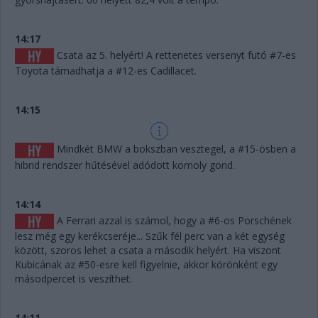
14:17
Csata az 5. helyért! A rettenetes versenyt futó #7-es
Toyota támadhatja a #12-es Cadillacet.
14:15
Mindkét BMW a bokszban vesztegel, a #15-ösben a
hibrid rendszer hűtésével adódott komoly gond.
14:14
A Ferrari azzal is számol, hogy a #6-os Porschének
lesz még egy kerékcseréje... Szűk fél perc van a két egység
között, szoros lehet a csata a második helyért. Ha viszont
Kubicának az #50-esre kell figyelnie, akkor körönként egy
másodpercet is veszíthet.
14:11