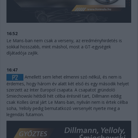
16:52
Le Mans-ban nem csak a verseny, az eredményhirdetés is
sokkal hosszabb, mint máshol, most a GT-egységek
díjátadója zajlik.
16:47
Amellett sem lehet elmenni szó nélkül, és nem is
érdemes, hogy három év alatt két első és egy második helyet
szerzett az Inter Europol csapata. A csapatot gründoló
Smiechowski hétből hét célba érésnél tart, Dillmann eddig
csak Kolles úrral járt Le Mans-ban, nyilván nem is értek célba
soha, Yelloly pedig bemutatkozó versenyét nyerte meg a
legendás futamon.