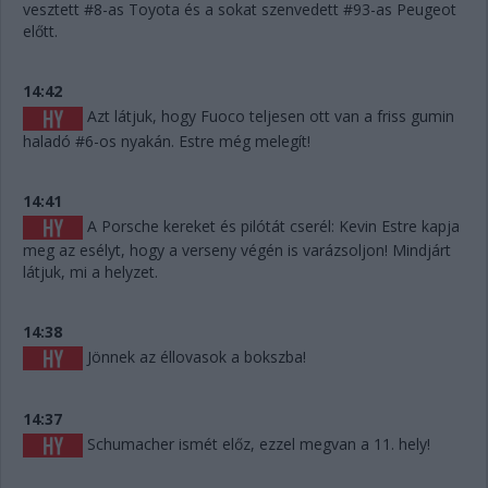
vesztett #8-as Toyota és a sokat szenvedett #93-as Peugeot
előtt.
14:42
Azt látjuk, hogy Fuoco teljesen ott van a friss gumin
haladó #6-os nyakán. Estre még melegít!
14:41
A Porsche kereket és pilótát cserél: Kevin Estre kapja
meg az esélyt, hogy a verseny végén is varázsoljon! Mindjárt
látjuk, mi a helyzet.
14:38
Jönnek az éllovasok a bokszba!
14:37
Schumacher ismét előz, ezzel megvan a 11. hely!