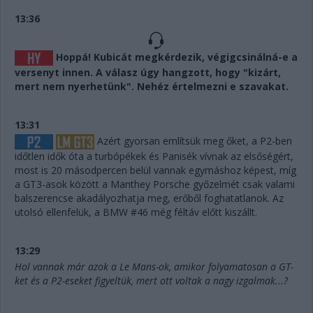
13:36
Hoppá! Kubicát megkérdezik, végigcsinálná-e a
versenyt innen. A válasz úgy hangzott, hogy "kizárt,
mert nem nyerhetünk". Nehéz értelmezni e szavakat.
13:31
Azért gyorsan említsük meg őket, a P2-ben
időtlen idők óta a turbópékek és Panisék vívnak az elsőségért,
most is 20 másodpercen belül vannak egymáshoz képest, míg
a GT3-asok között a Manthey Porsche győzelmét csak valami
balszerencse akadályozhatja meg, erőből foghatatlanok. Az
utolsó ellenfelük, a BMW #46 még féltáv előtt kiszállt.
13:29
Hol vannak már azok a Le Mans-ok, amikor folyamatosan a GT-
ket és a P2-eseket figyeltük, mert ott voltak a nagy izgalmak...?