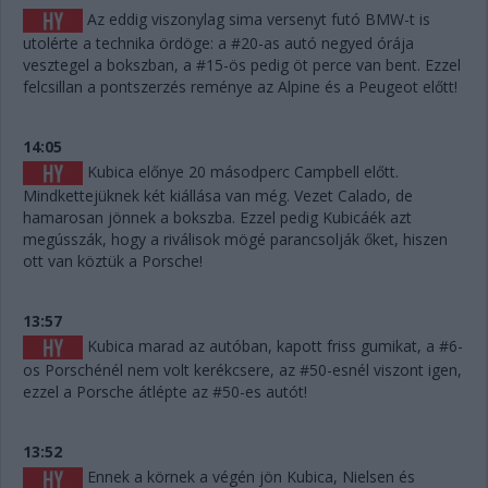
Az eddig viszonylag sima versenyt futó BMW-t is
utolérte a technika ördöge: a #20-as autó negyed órája
vesztegel a bokszban, a #15-ös pedig öt perce van bent. Ezzel
felcsillan a pontszerzés reménye az Alpine és a Peugeot előtt!
14:05
Kubica előnye 20 másodperc Campbell előtt.
Mindkettejüknek két kiállása van még. Vezet Calado, de
hamarosan jönnek a bokszba. Ezzel pedig Kubicáék azt
megússzák, hogy a riválisok mögé parancsolják őket, hiszen
ott van köztük a Porsche!
13:57
Kubica marad az autóban, kapott friss gumikat, a #6-
os Porschénél nem volt kerékcsere, az #50-esnél viszont igen,
ezzel a Porsche átlépte az #50-es autót!
13:52
Ennek a körnek a végén jön Kubica, Nielsen és