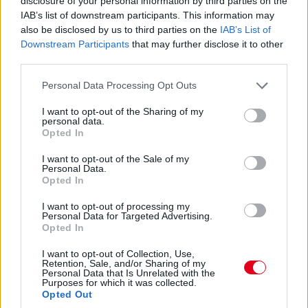
disclosure of your personal information by third parties on the
IAB’s list of downstream participants. This information may
15:29
also be disclosed by us to third parties on the
IAB’s List of
Na nézzük, mi a helyet: Kubica 10 másodperccel
Downstream Participants
that may further disclose it to other
vezet Estre előtt, aki újabb kilenccel a most sokat bukó Fuoco
third parties.
előtt.
Please note that this website/app uses one or more Google
Personal Data Processing Opt Outs
services and may gather and store information including but
15:27
not limited to your visit or usage behaviour. You may click to
I want to opt-out of the Sharing of my
personal data.
Itt a dráma! A turbópékek kapnak egy áthajtásos
grant or deny consent to Google and its third-party tags to
Opted In
büntetést, és ezzel valószínűleg bukják a győzelmet! Yelloly
use your data for below specified purposes in below Google
gyorshajtása nagyon sokba kerül. Massonék, a VDS Panis
consent section.
I want to opt-out of the Sale of my
meg fogja nyerni a kategóriát.
Personal Data.
Opted In
15:25
I want to opt-out of processing my
Personal Data for Targeted Advertising.
Kulcsfontosságú pillanat: egy körrel Kubica után
Opted In
bokszban a #6-os és bokszban az #50-es! Mindkettő tankolt,
Kubica viszont előttük frissebb gumin!
I want to opt-out of Collection, Use,
Retention, Sale, and/or Sharing of my
Personal Data that Is Unrelated with the
Purposes for which it was collected.
15:21
Opted Out
Kubica hozza az autót az utolsó kiállásra! Kereket