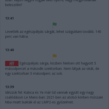
beleszólni?
13:41
Levették az egészpályás sárgát, lehet száguldani tovább. 140
perc van hátra.
13:40
Egészpályás sárga, közben Nielsen ott hagyott 5
másodpercet a második szektorban. Nem látjuk az okát, de
egy szektorban 5 másodperc az sok.
13:39
Idézzük fel: Kubica és Ye már túl vannak együtt egy nagy
csalódáson Le Mans-ban: 2021-ben az utolsó körben műszaki
hiba miatt bukták el az LMP2-es győzelmet.