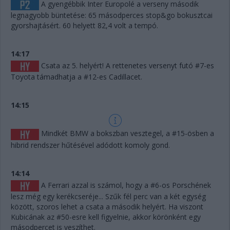
A gyengébbik Inter Europolé a verseny második
legnagyobb büntetése: 65 másodperces stop&go bokusztcai
gyorshajtásért. 60 helyett 82,4 volt a tempó.
14:17
Csata az 5. helyért! A rettenetes versenyt futó #7-es
Toyota támadhatja a #12-es Cadillacet.
14:15
Mindkét BMW a bokszban vesztegel, a #15-ösben a
hibrid rendszer hűtésével adódott komoly gond.
14:14
A Ferrari azzal is számol, hogy a #6-os Porschének
lesz még egy kerékcseréje... Szűk fél perc van a két egység
között, szoros lehet a csata a második helyért. Ha viszont
Kubicának az #50-esre kell figyelnie, akkor körönként egy
másodpercet is veszíthet.