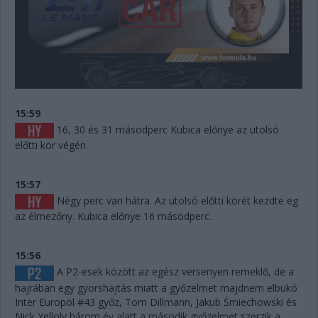
15:59
16, 30 és 31 másodperc Kubica előnye az utolsó
előtti kör végén.
15:57
Négy perc van hátra. Az utolsó előtti körét kezdte eg
az élmezőny. Kubica előnye 16 másodperc.
15:56
A P2-esek között az egész versenyen remeklő, de a
hajrában egy gyorshajtás miatt a győzelmet majdnem elbukó
Inter Europol #43 győz, Tom Dillmann, Jakub Śmiechowski és
Nick Yelloly három év alatt a második győzelmet szerzik a