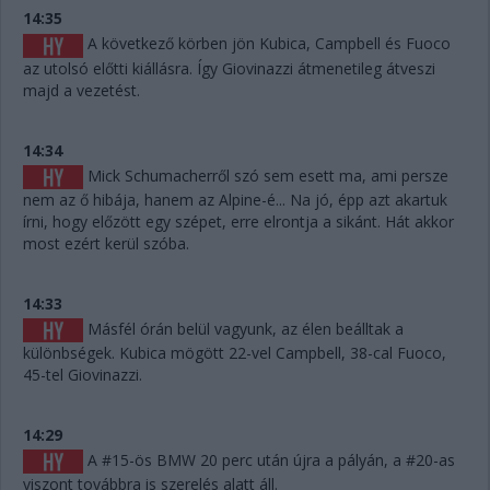
14:35
A következő körben jön Kubica, Campbell és Fuoco
az utolsó előtti kiállásra. Így Giovinazzi átmenetileg átveszi
majd a vezetést.
14:34
Mick Schumacherről szó sem esett ma, ami persze
nem az ő hibája, hanem az Alpine-é... Na jó, épp azt akartuk
írni, hogy előzött egy szépet, erre elrontja a sikánt. Hát akkor
most ezért kerül szóba.
14:33
Másfél órán belül vagyunk, az élen beálltak a
különbségek. Kubica mögött 22-vel Campbell, 38-cal Fuoco,
45-tel Giovinazzi.
14:29
A #15-ös BMW 20 perc után újra a pályán, a #20-as
viszont továbbra is szerelés alatt áll.