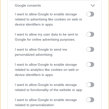
cserélnek a #83-ason, de Kubica marad az autóban. A #6-os
Google consents
és az #50-es a következő körben jön, az #51-es később.
I want to allow Google to enable storage
related to advertising like cookies on web or
15:18
device identifiers in apps.
Dráma készül a P2-ben: a szoros csatában élen álló
turbópékek versenyzőjét, Nick Yellolyt bokszutcai gyorshajtás
I want to allow my user data to be sent to
miatt vizsgálják!
Google for online advertising purposes.
I want to allow Google to send me
15:14
personalized advertising.
Fuocót ezúttal azzal biztatják, hogy sokkal több
I want to allow Google to enable storage
related to analytics like cookies on web or
pályaelhagyása van az előtte haladó Porschének, szóval ő
többet kockáztathat, mint riválisa.
device identifiers in apps.
I want to allow Google to enable storage
15:09
related to functionality of the website or app.
I want to allow Google to enable storage
Fuocónak jelzik, hogy nyugodtan nyomja ki az autó
related to personalization.
szemét, mert a 4. helynél hátrébb úgyse esik...