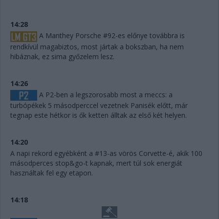
14:28
A Manthey Porsche #92-es előnye továbbra is
rendkívül magabiztos, most jártak a bokszban, ha nem
hibáznak, ez sima győzelem lesz.
14:26
A P2-ben a legszorosabb most a meccs: a
turbópékek 5 másodperccel vezetnek Panisék előtt, már
tegnap este hétkor is ők ketten álltak az első két helyen.
14:20
A napi rekord egyébként a #13-as vörös Corvette-é, akik 100
másodperces stop&go-t kapnak, mert túl sok energiát
használtak fel egy etapon.
14:18