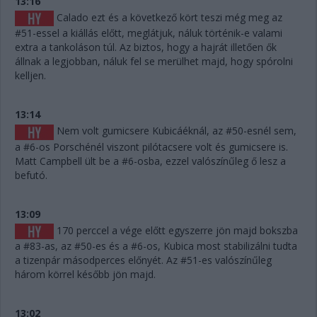
13:16
Calado ezt és a következő kört teszi még meg az
#51-essel a kiállás előtt, meglátjuk, náluk történik-e valami
extra a tankoláson túl. Az biztos, hogy a hajrát illetően ők
állnak a legjobban, náluk fel se merülhet majd, hogy spórolni
kelljen.
13:14
Nem volt gumicsere Kubicáéknál, az #50-esnél sem,
a #6-os Porschénél viszont pilótacsere volt és gumicsere is.
Matt Campbell ült be a #6-osba, ezzel valószínűleg ő lesz a
befutó.
13:09
170 perccel a vége előtt egyszerre jön majd bokszba
a #83-as, az #50-es és a #6-os, Kubica most stabilizálni tudta
a tizenpár másodperces előnyét. Az #51-es valószínűleg
három körrel később jön majd.
13:02