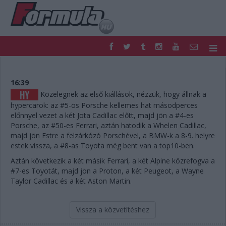
F1
PARC FERMÉ
FORMULA
MOTOR
16:39
NEMZETKÖZI
HAZAI
Közelegnek az első kiállások, nézzük, hogy állnak a
hypercarok: az #5-ös Porsche kellemes hat másodperces
RETRO
EGYÉB
előnnyel vezet a két Jota Cadillac előtt, majd jön a #4-es
PODCAST
SHOP
Porsche, az #50-es Ferrari, aztán hatodik a Whelen Cadillac,
LIVE
TIPPJÁTÉK
majd jön Estre a felzárkózó Porschével, a BMW-k a 8-9. helyre
DIGITÁLIS MAGAZIN
PONTÁLLÁSOK
estek vissza, a #8-as Toyota még bent van a top10-ben.
VERSENYNAPTÁRAK
Aztán következik a két másik Ferrari, a két Alpine közrefogva a
#7-es Toyotát, majd jön a Proton, a két Peugeot, a Wayne
Taylor Cadillac és a két Aston Martin.
Vissza a közvetítéshez