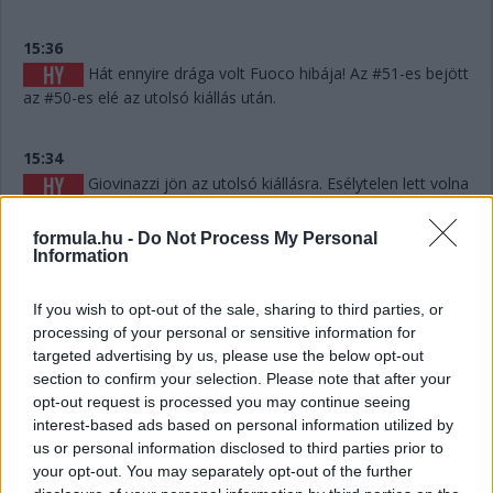
15:36
Hát ennyire drága volt Fuoco hibája! Az #51-es bejött
az #50-es elé az utolsó kiállás után.
15:34
Giovinazzi jön az utolsó kiállásra. Esélytelen lett volna
ennyit, 25-26 percet megspórolni.
formula.hu -
Do Not Process My Personal
Information
15:30
A visszajátszáson látszik, hogy Fuoco hibázott, és ez
If you wish to opt-out of the sale, sharing to third parties, or
akár pozícióba is kerülhet, hiszen mintegy 6-7 másodpercet
processing of your personal or sensitive information for
eldobott. Persze hány olyan Le Mans volt a történelemben,
targeted advertising by us, please use the below opt-out
ahol 6-7 másodperc számított egy dobogós helyen...? Kevés.
section to confirm your selection. Please note that after your
opt-out request is processed you may continue seeing
15:29
interest-based ads based on personal information utilized by
Giovinazzi 42-vel vezet Kubica előtt, és jöhet majd
us or personal information disclosed to third parties prior to
your opt-out. You may separately opt-out of the further
egy rövid utolsó kiállásra mindjárt.