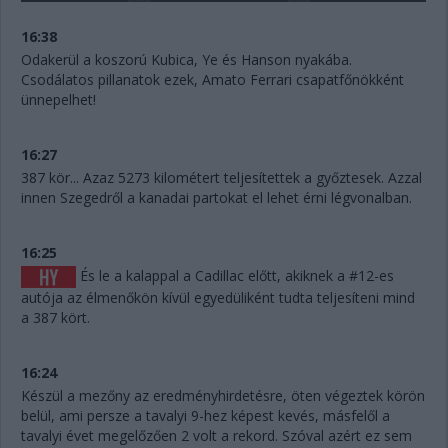
16:38
Odakerül a koszorú Kubica, Ye és Hanson nyakába.
Csodálatos pillanatok ezek, Amato Ferrari csapatfőnökként
ünnepelhet!
16:27
387 kör... Azaz 5273 kilométert teljesítettek a győztesek. Azzal
innen Szegedről a kanadai partokat el lehet érni légvonalban.
16:25
És le a kalappal a Cadillac előtt, akiknek a #12-es
autója az élmenőkön kívül egyedüliként tudta teljesíteni mind
a 387 kört.
16:24
Készül a mezőny az eredményhirdetésre, öten végeztek körön
belül, ami persze a tavalyi 9-hez képest kevés, másfelől a
tavalyi évet megelőzően 2 volt a rekord. Szóval azért ez sem