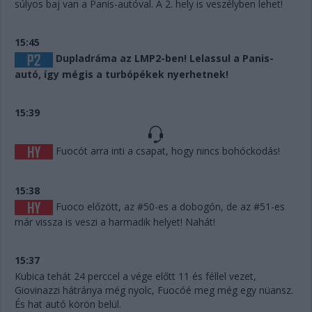
súlyos baj van a Panis-autóval. A 2. hely is veszélyben lehet!
15:45
Dupladráma az LMP2-ben! Lelassul a Panis-
autó, így mégis a turbópékek nyerhetnek!
15:39
Fuocót arra inti a csapat, hogy nincs bohóckodás!
15:38
Fuoco előzött, az #50-es a dobogón, de az #51-es
már vissza is veszi a harmadik helyet! Nahát!
15:37
Kubica tehát 24 perccel a vége előtt 11 és féllel vezet,
Giovinazzi hátránya még nyolc, Fuocóé meg még egy nüansz.
És hat autó körön belül.