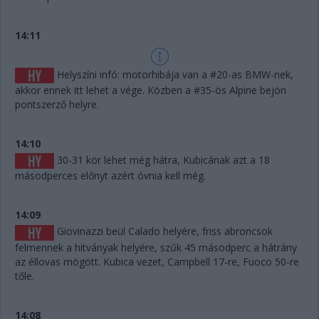
14:11
Helyszíni infó: motorhibája van a #20-as BMW-nek,
akkor ennek itt lehet a vége. Közben a #35-ös Alpine bejön
pontszerző helyre.
14:10
30-31 kör lehet még hátra, Kubicának azt a 18
másodperces előnyt azért óvnia kell még.
14:09
Giovinazzi beül Calado helyére, friss abroncsok
felmennek a hitványak helyére, szűk 45 másodperc a hátrány
az éllovas mögött. Kubica vezet, Campbell 17-re, Fuoco 50-re
tőle.
14:08