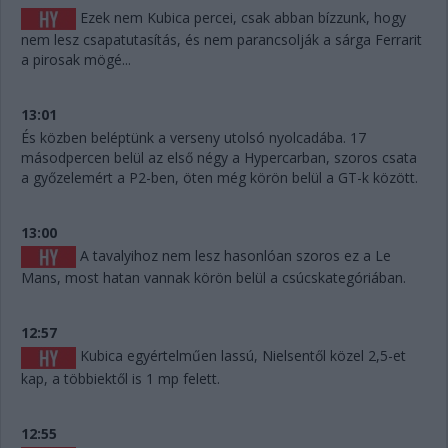
Ezek nem Kubica percei, csak abban bízzunk, hogy
nem lesz csapatutasítás, és nem parancsolják a sárga Ferrarit
a pirosak mögé...
13:01
És közben beléptünk a verseny utolsó nyolcadába. 17
másodpercen belül az első négy a Hypercarban, szoros csata
a győzelemért a P2-ben, öten még körön belül a GT-k között.
13:00
A tavalyihoz nem lesz hasonlóan szoros ez a Le
Mans, most hatan vannak körön belül a csúcskategóriában.
12:57
Kubica egyértelműen lassú, Nielsentől közel 2,5-et
kap, a többiektől is 1 mp felett.
12:55