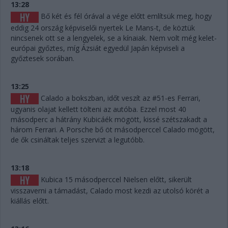
13:28
Bő két és fél órával a vége előtt említsük meg, hogy
eddig 24 ország képviselői nyertek Le Mans-t, de köztük
nincsenek ott se a lengyelek, se a kínaiak. Nem volt még kelet-
európai győztes, míg Ázsiát egyedül Japán képviseli a
győztesek sorában.
13:25
Calado a bokszban, időt veszít az #51-es Ferrari,
ugyanis olajat kellett tölteni az autóba. Ezzel most 40
másodperc a hátrány Kubicáék mögött, kissé szétszakadt a
három Ferrari. A Porsche bő öt másodperccel Calado mögött,
de ők csináltak teljes szervizt a legutóbb.
13:18
Kubica 15 másodperccel Nielsen előtt, sikerült
visszaverni a támadást, Calado most kezdi az utolsó körét a
kiállás előtt.