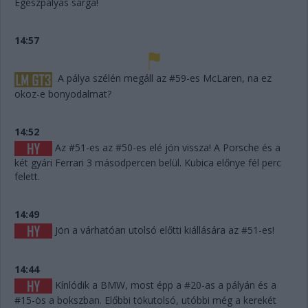
Egészpályás sárga!
14:57
A pálya szélén megáll az #59-es McLaren, na ez
okoz-e bonyodalmat?
14:52
Az #51-es az #50-es elé jön vissza! A Porsche és a
két gyári Ferrari 3 másodpercen belül. Kubica előnye fél perc
felett.
14:49
Jön a várhatóan utolsó előtti kiállására az #51-es!
14:44
Kínlódik a BMW, most épp a #20-as a pályán és a
#15-ös a bokszban. Előbbi tökutolsó, utóbbi még a kerekét