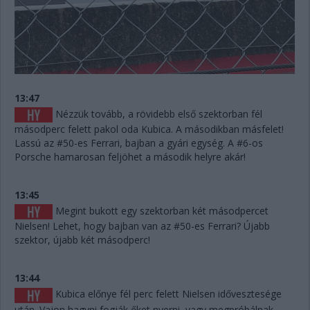
13:47
Nézzük tovább, a rövidebb első szektorban fél
másodperc felett pakol oda Kubica. A másodikban másfelet!
Lassú az #50-es Ferrari, bajban a gyári egység. A #6-os
Porsche hamarosan feljöhet a második helyre akár!
13:45
Megint bukott egy szektorban két másodpercet
Nielsen! Lehet, hogy bajban van az #50-es Ferrari? Újabb
szektor, újabb két másodperc!
13:44
Kubica előnye fél perc felett Nielsen idővesztesége
után. Vajon hagyni fogják őket nyerni, vagy megpróbálnak