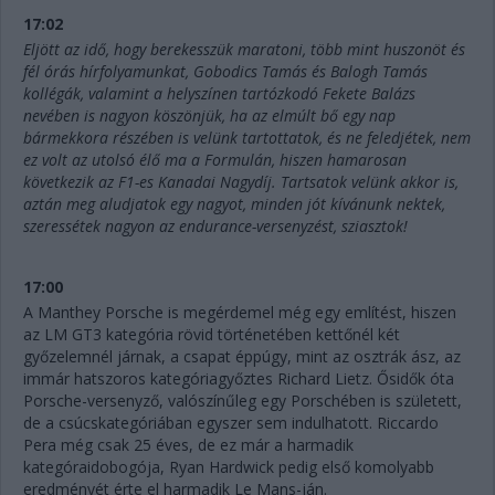
17:02
Eljött az idő, hogy berekesszük maratoni, több mint huszonöt és
fél órás hírfolyamunkat, Gobodics Tamás és Balogh Tamás
kollégák, valamint a helyszínen tartózkodó Fekete Balázs
nevében is nagyon köszönjük, ha az elmúlt bő egy nap
bármekkora részében is velünk tartottatok, és ne feledjétek, nem
ez volt az utolsó élő ma a Formulán, hiszen hamarosan
következik az F1-es Kanadai Nagydíj. Tartsatok velünk akkor is,
aztán meg aludjatok egy nagyot, minden jót kívánunk nektek,
szeressétek nagyon az endurance-versenyzést, sziasztok!
17:00
A Manthey Porsche is megérdemel még egy említést, hiszen
az LM GT3 kategória rövid történetében kettőnél két
győzelemnél járnak, a csapat éppúgy, mint az osztrák ász, az
immár hatszoros kategóriagyőztes Richard Lietz. Ősidők óta
Porsche-versenyző, valószínűleg egy Porschében is született,
de a csúcskategóriában egyszer sem indulhatott. Riccardo
Pera még csak 25 éves, de ez már a harmadik
kategóraidobogója, Ryan Hardwick pedig első komolyabb
eredményét érte el harmadik Le Mans-ján.