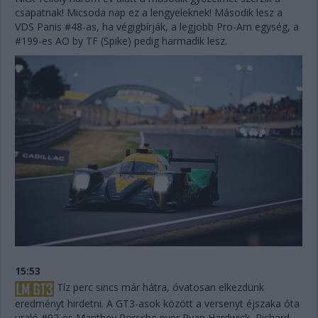
csapatnak! Micsoda nap ez a lengyeleknek! Második lesz a
VDS Panis #48-as, ha végigbírják, a legjobb Pro-Am egység, a
#199-es AO by TF (Spike) pedig harmadik lesz.
15:53
Tíz perc sincs már hátra, óvatosan elkezdünk
eredményt hirdetni. A GT3-asok között a versenyt éjszaka óta
uraló #92-es Manthey Porsche nyer Ryan Hardwick, Richard