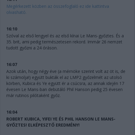
Megérkezett közben az összefoglaló ez ide kattintva
olvasható.
16:10
Szóval az első lengyel és az első kínai Le Mans-győztes. És a
35. brit, ami pedig természetesen rekord. Immár 26 nemzet
tudott győzni a 24 óráson.
16:07
Azok után, hogy négy éve (a mérnöke szerint volt az öt is, de
ki számolja!) együtt bukták el az LMP2 győzelmét az utolsó
körben, Kubica és Ye együtt ér a csúcsra, az annak idején 17
évesen Le Mans-ban debütáló Phil Hanson pedig 25 évesen
már rutinos pilótaként győz.
16:04
ROBERT KUBICA, YIFEI YE ÉS PHIL HANSON LE MANS-
GYŐZTES! ELKÉPESZTŐ EREDMÉNY!