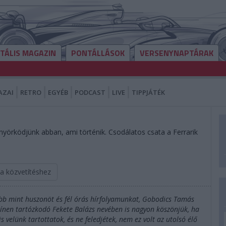
ITÁLIS MAGAZIN
PONTÁLLÁSOK
VERSENYNAPTÁRAK
AZAI
RETRO
EGYÉB
PODCAST
LIVE
TIPPJÁTÉK
önyörködjünk abban, ami történik. Csodálatos csata a Ferrarik
 a közvetítéshez
öbb mint huszonöt és fél órás hírfolyamunkat, Gobodics Tamás
zínen tartózkodó Fekete Balázs nevében is nagyon köszönjük, ha
velünk tartottatok, és ne feledjétek, nem ez volt az utolsó élő