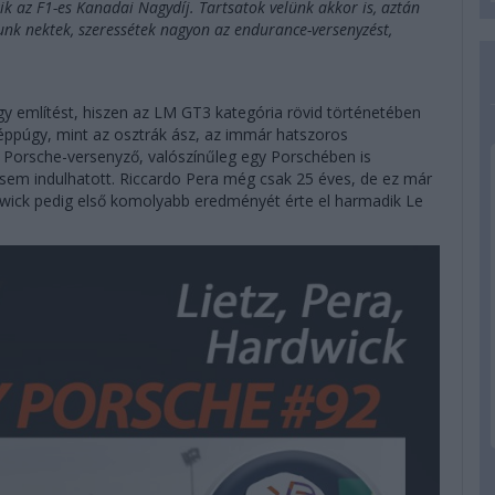
 az F1-es Kanadai Nagydíj. Tartsatok velünk akkor is, aztán
unk nektek, szeressétek nagyon az endurance-versenyzést,
 említést, hiszen az LM GT3 kategória rövid történetében
 éppúgy, mint az osztrák ász, az immár hatszoros
a Porsche-versenyző, valószínűleg egy Porschében is
 sem indulhatott. Riccardo Pera még csak 25 éves, de ez már
wick pedig első komolyabb eredményét érte el harmadik Le