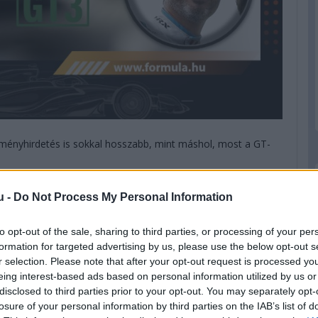
ményhirdetés is sokkal hosszabb, mint máshol, most a GT-
lkül, és nem is érdemes, hogy három év alatt két első és
u -
Do Not Process My Personal Information
pol csapata. A csapatot gründoló Smiechowski hétből hét
les úrral járt Le Mans-ban, nyilván nem is értek célba soha,
to opt-out of the sale, sharing to third parties, or processing of your per
te meg a legendás futamon.
formation for targeted advertising by us, please use the below opt-out s
r selection. Please note that after your opt-out request is processed y
eing interest-based ads based on personal information utilized by us or
disclosed to third parties prior to your opt-out. You may separately opt-
losure of your personal information by third parties on the IAB’s list of