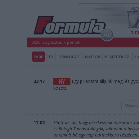
DIG
2026. augusztus 7. péntek
SHOP
F1
FORMULA
MOTOR
NEMZETKÖZI
H
22:17
Egy pillanatra álljunk meg, és gy
között.
Vissza
17:02
Eljött az idő, hogy berekesszük maratoni, t
és Balogh Tamás kollégák, valamint a helys
az elmúlt bő egy nap bármekkora részében is 