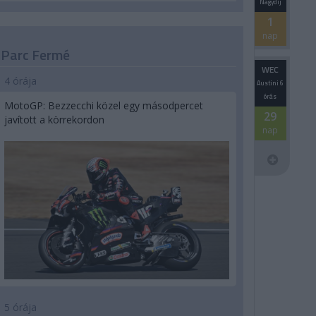
Nagydíj
1
nap
Parc Fermé
WEC
4 órája
Austini 6
órás
MotoGP: Bezzecchi közel egy másodpercet
29
javított a körrekordon
nap
5 órája