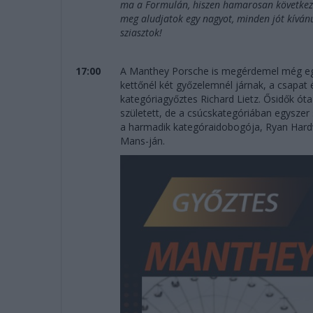
ma a Formulán, hiszen hamarosan következik
meg aludjatok egy nagyot, minden jót kíván
sziasztok!
17:00
A Manthey Porsche is megérdemel még egy
kettőnél két győzelemnél járnak, a csapat
kategóriagyőztes Richard Lietz. Ősidők ót
született, de a csúcskategóriában egyszer
a harmadik kategóraidobogója, Ryan Hard
Mans-ján.