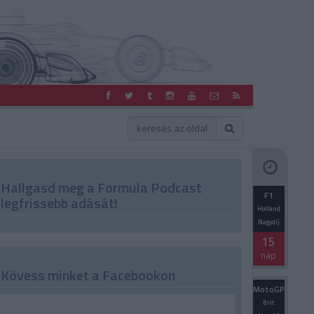
Hallgasd meg a Formula Podcast
F1
legfrissebb adását!
Holland
Nagydíj
15
nap
Kövess minket a Facebookon
MotoGP
Brit