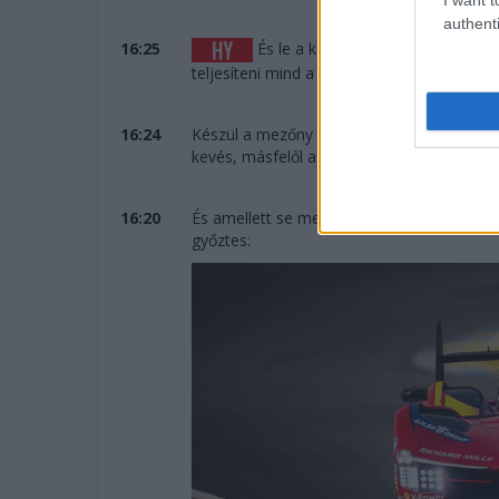
authenti
16:25
És le a kalappal a Cadillac előtt,
teljesíteni mind a 387 kört.
16:24
Készül a mezőny az eredményhirdetésre, öt
kevés, másfelől a tavalyi évet megelőzően 
16:20
És amellett se menjünk el szó nélkül per
győztes: