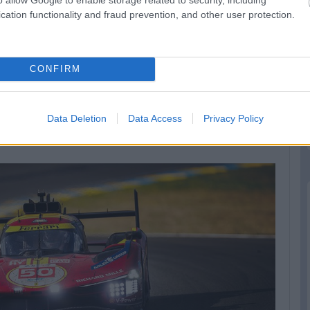
cation functionality and fraud prevention, and other user protection.
 akiknek a #12-es autója az élmenőkön kívül egyedüliként tudta
CONFIRM
en végeztek körön belül, ami persze a tavalyi 9-hez képest
2 volt a rekord. Szóval azért ez sem semmi.
Data Deletion
Data Access
Privacy Policy
sze, hogy immár a képen látható mindhárom autó Le Mans-