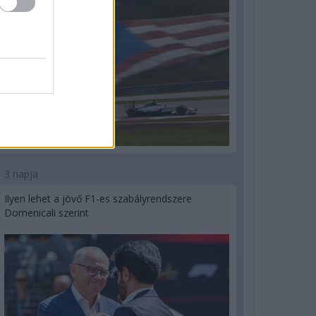
3 napja
Ilyen lehet a jövő F1-es szabályrendszere
Domenicali szerint