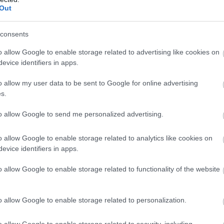
Out
consents
o allow Google to enable storage related to advertising like cookies on
evice identifiers in apps.
o allow my user data to be sent to Google for online advertising
s.
to allow Google to send me personalized advertising.
o allow Google to enable storage related to analytics like cookies on
evice identifiers in apps.
o allow Google to enable storage related to functionality of the website
nyakába. Csodálatos pillanatok ezek, Amato Ferrari
o allow Google to enable storage related to personalization.
ek a győztesek. Azzal innen Szegedről a kanadai partokat el
o allow Google to enable storage related to security, including