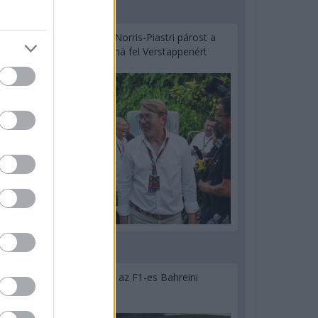
2 napja
Hakkinen megtartaná a Norris-Piastri párost a
McLarennél, nem borítaná fel Verstappenért
2 napja
Megvan, mikor kezdődik az F1-es Bahreini
Nagydíj Malajziában