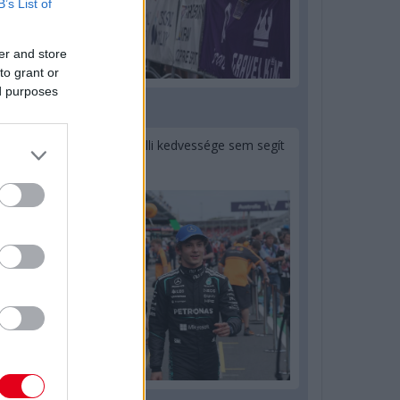
B’s List of
er and store
to grant or
ed purposes
1 napja
Montoya szerint Antonelli kedvessége sem segít
Russellen