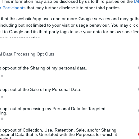
. This information may also be disclosed by us to third parties on the
IA
Participants
that may further disclose it to other third parties.
 that this website/app uses one or more Google services and may gath
including but not limited to your visit or usage behaviour. You may click 
 to Google and its third-party tags to use your data for below specifi
ogle consent section.
l Data Processing Opt Outs
o opt-out of the Sharing of my personal data.
In
o opt-out of the Sale of my Personal Data.
In
to opt-out of processing my Personal Data for Targeted
ing.
In
o opt-out of Collection, Use, Retention, Sale, and/or Sharing
ersonal Data that Is Unrelated with the Purposes for which it
lected.