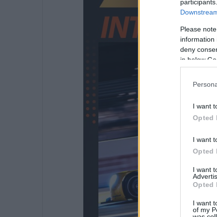
participants
Downstream 
Please note
information 
deny consent
in below Go
Persona
I want t
Opted 
I want t
Opted 
I want 
Advertis
Opted 
I want t
of my P
was col