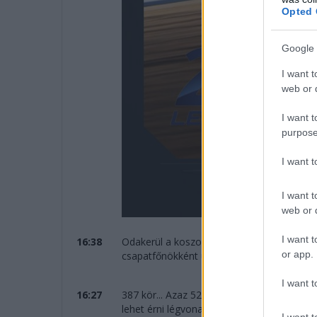
Opted 
Google 
I want t
web or d
I want t
purpose
I want 
I want t
web or d
I want t
16:38
Odakerül a koszorú Kubica, Ye és Hanson 
or app.
csapatfőnökként ünnepelhet!
I want t
16:27
387 kör... Azaz 5273 kilométert teljesített
lehet érni légvonalban.
I want t