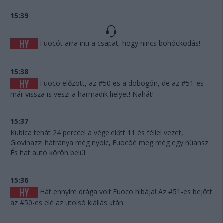
15:39
Fuocót arra inti a csapat, hogy nincs bohóckodás!
15:38
Fuoco előzött, az #50-es a dobogón, de az #51-es
már vissza is veszi a harmadik helyet! Nahát!
15:37
Kubica tehát 24 perccel a vége előtt 11 és féllel vezet,
Giovinazzi hátránya még nyolc, Fuocóé meg még egy nüansz.
És hat autó körön belül.
15:36
Hát ennyire drága volt Fuoco hibája! Az #51-es bejött
az #50-es elé az utolsó kiállás után.