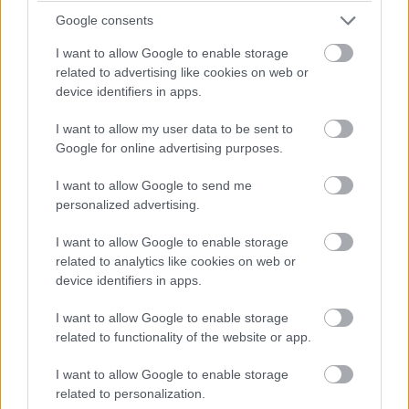
turbópékek versenyzőjét, Nick Yellolyt bokszutcai gyorshajtás
Google consents
miatt vizsgálják!
I want to allow Google to enable storage
15:14
related to advertising like cookies on web or
device identifiers in apps.
Fuocót ezúttal azzal biztatják, hogy sokkal több
I want to allow my user data to be sent to
pályaelhagyása van az előtte haladó Porschének, szóval ő
Google for online advertising purposes.
többet kockáztathat, mint riválisa.
I want to allow Google to send me
personalized advertising.
15:09
I want to allow Google to enable storage
related to analytics like cookies on web or
Fuocónak jelzik, hogy nyugodtan nyomja ki az autó
device identifiers in apps.
szemét, mert a 4. helynél hátrébb úgyse esik...
I want to allow Google to enable storage
15:08
related to functionality of the website or app.
Fuoco otthagyja Giovinazzit és közelíti a második
helyen haladó Porschét. Kubica előnye 35 másodperc felett.
I want to allow Google to enable storage
related to personalization.