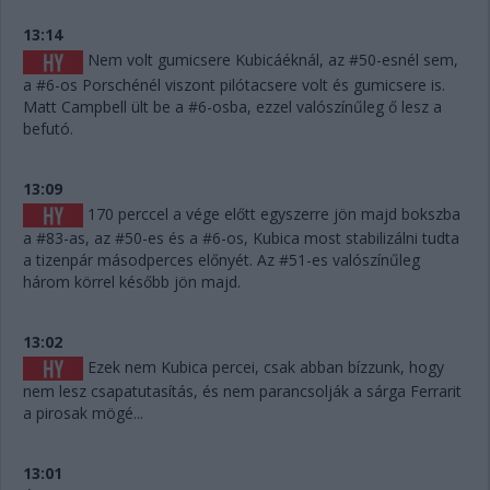
13:14
Nem volt gumicsere Kubicáéknál, az #50-esnél sem,
a #6-os Porschénél viszont pilótacsere volt és gumicsere is.
Matt Campbell ült be a #6-osba, ezzel valószínűleg ő lesz a
befutó.
13:09
170 perccel a vége előtt egyszerre jön majd bokszba
a #83-as, az #50-es és a #6-os, Kubica most stabilizálni tudta
a tizenpár másodperces előnyét. Az #51-es valószínűleg
három körrel később jön majd.
13:02
Ezek nem Kubica percei, csak abban bízzunk, hogy
nem lesz csapatutasítás, és nem parancsolják a sárga Ferrarit
a pirosak mögé...
13:01