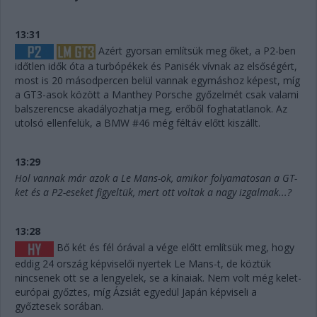
13:31
Azért gyorsan említsük meg őket, a P2-ben
időtlen idők óta a turbópékek és Panisék vívnak az elsőségért,
most is 20 másodpercen belül vannak egymáshoz képest, míg
a GT3-asok között a Manthey Porsche győzelmét csak valami
balszerencse akadályozhatja meg, erőből foghatatlanok. Az
utolsó ellenfelük, a BMW #46 még féltáv előtt kiszállt.
13:29
Hol vannak már azok a Le Mans-ok, amikor folyamatosan a GT-
ket és a P2-eseket figyeltük, mert ott voltak a nagy izgalmak...?
13:28
Bő két és fél órával a vége előtt említsük meg, hogy
eddig 24 ország képviselői nyertek Le Mans-t, de köztük
nincsenek ott se a lengyelek, se a kínaiak. Nem volt még kelet-
európai győztes, míg Ázsiát egyedül Japán képviseli a
győztesek sorában.