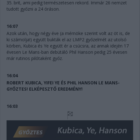
35. brit, ami pedig természetesen rekord. Immár 26 nemzet
tudott győzni a 24 óráson.
16:07
Azok után, hogy négy éve (a mérnöke szerint volt az öt is, de
ki számolja!) együtt bukták el az LMP2 győzelmét az utolsó
körben, Kubica és Ye együtt ér a csúcsra, az annak idején 17
évesen Le Mans-ban debütáló Phil Hanson pedig 25 évesen
már rutinos pilótaként győz.
16:04
ROBERT KUBICA, YIFEI YE ÉS PHIL HANSON LE MANS-
GYŐZTES! ELKÉPESZTŐ EREDMÉNY!
16:03