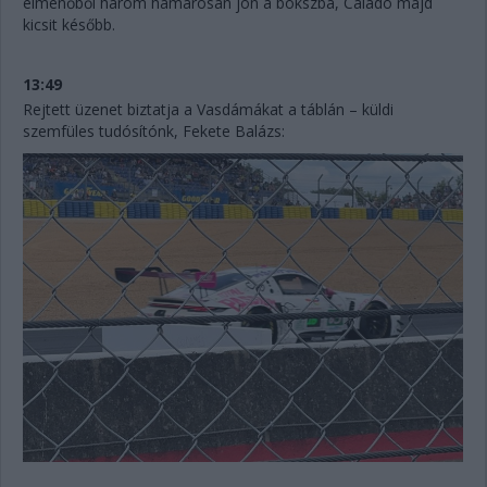
élmenőből három hamarosan jön a bokszba, Calado majd
kicsit később.
13:49
Rejtett üzenet biztatja a Vasdámákat a táblán – küldi
szemfüles tudósítónk, Fekete Balázs: