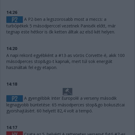
14:26
A P2-ben a legszorosabb most a meccs: a
turbópékek 5 másodperccel vezetnek Panisék előtt, már
tegnap este hétkor is ők ketten álltak az első két helyen.
14:20
A napi rekord egyébként a #13-as vörös Corvette-é, akik 100
másodperces stop&go-t kapnak, mert túl sok energiát
használtak fel egy etapon.
14:18
A gyengébbik Inter Europolé a verseny második
legnagyobb büntetése: 65 másodperces stop&go bokusztcai
gyorshajtásért. 60 helyett 82,4 volt a tempó.
14:17
Csata az 5. helyért! A rettenetes versenyt futó #7-es