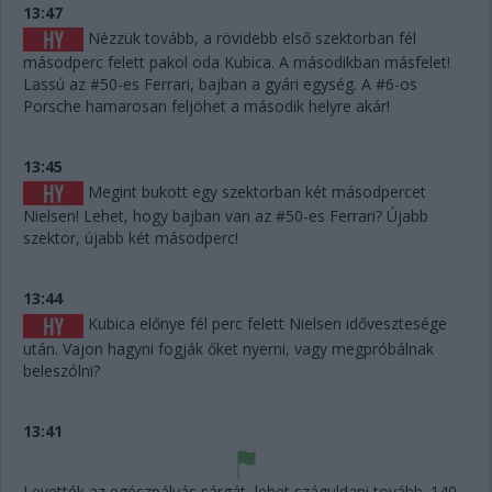
13:47
Nézzük tovább, a rövidebb első szektorban fél
másodperc felett pakol oda Kubica. A másodikban másfelet!
Lassú az #50-es Ferrari, bajban a gyári egység. A #6-os
Porsche hamarosan feljöhet a második helyre akár!
13:45
Megint bukott egy szektorban két másodpercet
Nielsen! Lehet, hogy bajban van az #50-es Ferrari? Újabb
szektor, újabb két másodperc!
13:44
Kubica előnye fél perc felett Nielsen idővesztesége
után. Vajon hagyni fogják őket nyerni, vagy megpróbálnak
beleszólni?
13:41
Levették az egészpályás sárgát, lehet száguldani tovább. 140