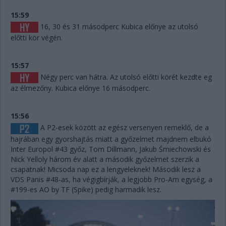
15:59
16, 30 és 31 másodperc Kubica előnye az utolsó
előtti kör végén.
15:57
Négy perc van hátra. Az utolsó előtti körét kezdte eg
az élmezőny. Kubica előnye 16 másodperc.
15:56
A P2-esek között az egész versenyen remeklő, de a
hajrában egy gyorshajtás miatt a győzelmet majdnem elbukó
Inter Europol #43 győz, Tom Dillmann, Jakub Śmiechowski és
Nick Yelloly három év alatt a második győzelmet szerzik a
csapatnak! Micsoda nap ez a lengyeleknek! Második lesz a
VDS Panis #48-as, ha végigbírják, a legjobb Pro-Am egység, a
#199-es AO by TF (Spike) pedig harmadik lesz.