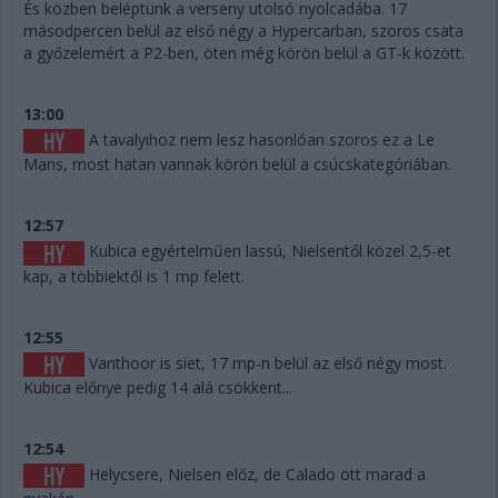
És közben beléptünk a verseny utolsó nyolcadába. 17
másodpercen belül az első négy a Hypercarban, szoros csata
a győzelemért a P2-ben, öten még körön belül a GT-k között.
13:00
A tavalyihoz nem lesz hasonlóan szoros ez a Le
Mans, most hatan vannak körön belül a csúcskategóriában.
12:57
Kubica egyértelműen lassú, Nielsentől közel 2,5-et
kap, a többiektől is 1 mp felett.
12:55
Vanthoor is siet, 17 mp-n belül az első négy most.
Kubica előnye pedig 14 alá csökkent...
12:54
Helycsere, Nielsen előz, de Calado ott marad a