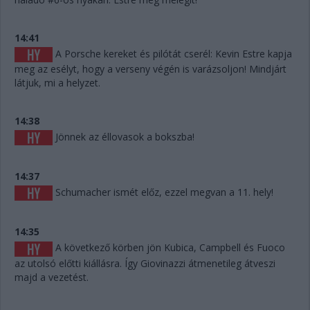
14:41
A Porsche kereket és pilótát cserél: Kevin Estre kapja
meg az esélyt, hogy a verseny végén is varázsoljon! Mindjárt
látjuk, mi a helyzet.
14:38
Jönnek az éllovasok a bokszba!
14:37
Schumacher ismét előz, ezzel megvan a 11. hely!
14:35
A következő körben jön Kubica, Campbell és Fuoco
az utolsó előtti kiállásra. Így Giovinazzi átmenetileg átveszi
majd a vezetést.