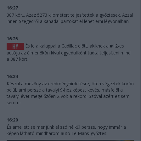
16:27
387 kör... Azaz 5273 kilométert teljesítettek a győztesek. Azzal
innen Szegedről a kanadai partokat el lehet érni légvonalban.
16:25
És le a kalappal a Cadillac előtt, akiknek a #12-es
autója az élmenőkön kívül egyedüliként tudta teljesíteni mind
a 387 kört.
16:24
Készül a mezőny az eredményhirdetésre, öten végeztek körön
belül, ami persze a tavalyi 9-hez képest kevés, másfelől a
tavalyi évet megelőzően 2 volt a rekord. Szóval azért ez sem
semmi.
16:20
És amellett se menjünk el szó nélkül persze, hogy immár a
képen látható mindhárom autó Le Mans-győztes: