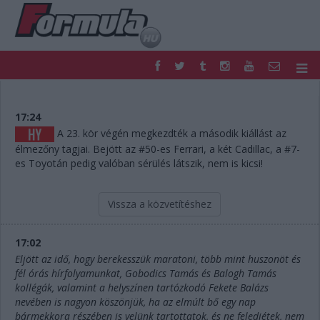
F1
PARC FERMÉ
FORMULA
MOTOR
17:24
NEMZETKÖZI
HAZAI
A 23. kör végén megkezdték a második kiállást az
élmezőny tagjai. Bejött az #50-es Ferrari, a két Cadillac, a #7-
RETRO
EGYÉB
es Toyotán pedig valóban sérülés látszik, nem is kicsi!
PODCAST
SHOP
LIVE
TIPPJÁTÉK
DIGITÁLIS MAGAZIN
PONTÁLLÁSOK
Vissza a közvetítéshez
VERSENYNAPTÁRAK
17:02
Eljött az idő, hogy berekesszük maratoni, több mint huszonöt és
fél órás hírfolyamunkat, Gobodics Tamás és Balogh Tamás
kollégák, valamint a helyszínen tartózkodó Fekete Balázs
nevében is nagyon köszönjük, ha az elmúlt bő egy nap
bármekkora részében is velünk tartottatok, és ne feledjétek, nem