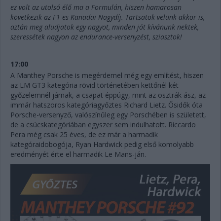
ez volt az utolsó élő ma a Formulán, hiszen hamarosan
következik az F1-es Kanadai Nagydíj. Tartsatok velünk akkor is,
aztán meg aludjatok egy nagyot, minden jót kívánunk nektek,
szeressétek nagyon az endurance-versenyzést, sziasztok!
17:00
A Manthey Porsche is megérdemel még egy említést, hiszen
az LM GT3 kategória rövid történetében kettőnél két
győzelemnél járnak, a csapat éppúgy, mint az osztrák ász, az
immár hatszoros kategóriagyőztes Richard Lietz. Ősidők óta
Porsche-versenyző, valószínűleg egy Porschében is született,
de a csúcskategóriában egyszer sem indulhatott. Riccardo
Pera még csak 25 éves, de ez már a harmadik
kategóraidobogója, Ryan Hardwick pedig első komolyabb
eredményét érte el harmadik Le Mans-ján.