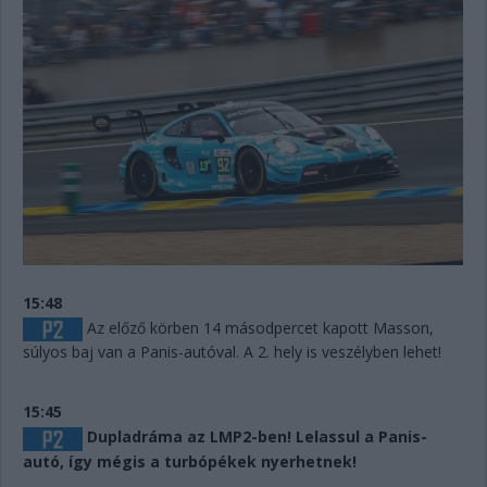
15:48
Az előző körben 14 másodpercet kapott Masson,
súlyos baj van a Panis-autóval. A 2. hely is veszélyben lehet!
15:45
Dupladráma az LMP2-ben! Lelassul a Panis-
autó, így mégis a turbópékek nyerhetnek!