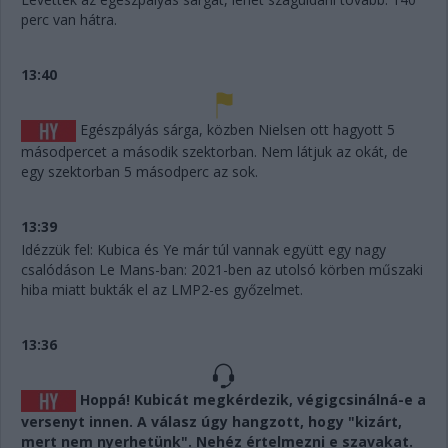
perc van hátra.
13:40
Egészpályás sárga, közben Nielsen ott hagyott 5
másodpercet a második szektorban. Nem látjuk az okát, de
egy szektorban 5 másodperc az sok.
13:39
Idézzük fel: Kubica és Ye már túl vannak együtt egy nagy
csalódáson Le Mans-ban: 2021-ben az utolsó körben műszaki
hiba miatt bukták el az LMP2-es győzelmet.
13:36
Hoppá! Kubicát megkérdezik, végigcsinálná-e a
versenyt innen. A válasz úgy hangzott, hogy "kizárt,
mert nem nyerhetünk". Nehéz értelmezni e szavakat.