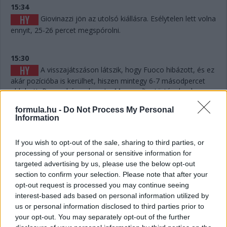
15:34
Giovinazzi jön az utolsó kiállásra. Esélytelen lett volna
ennyit, 25-26 percet megspórolni.
15:30
A visszajátszáson látszik, hogy Fuoco hibázott, és ez
akár pozícióba is kerülhet, hiszen mintegy 6-7 másodpercet
eldobott. Persze hány olyan Le Mans volt a történelemben,
ahol 6-7 másodperc számított egy dobogós helyen...? Kevés.
formula.hu -
Do Not Process My Personal
Information
15:29
Giovinazzi 42-vel vezet Kubica előtt, és jöhet majd
If you wish to opt-out of the sale, sharing to third parties, or
egy rövid utolsó kiállásra mindjárt.
processing of your personal or sensitive information for
targeted advertising by us, please use the below opt-out
section to confirm your selection. Please note that after your
15:29
opt-out request is processed you may continue seeing
Na nézzük, mi a helyet: Kubica 10 másodperccel
interest-based ads based on personal information utilized by
vezet Estre előtt, aki újabb kilenccel a most sokat bukó Fuoco
us or personal information disclosed to third parties prior to
előtt.
your opt-out. You may separately opt-out of the further