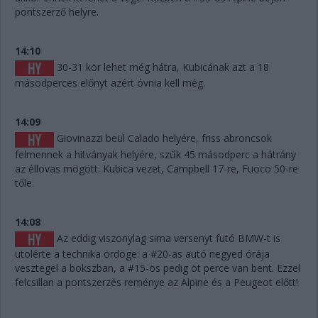
pontszerző helyre.
14:10
30-31 kör lehet még hátra, Kubicának azt a 18
másodperces előnyt azért óvnia kell még.
14:09
Giovinazzi beül Calado helyére, friss abroncsok
felmennek a hitványak helyére, szűk 45 másodperc a hátrány
az éllovas mögött. Kubica vezet, Campbell 17-re, Fuoco 50-re
tőle.
14:08
Az eddig viszonylag sima versenyt futó BMW-t is
utolérte a technika ördöge: a #20-as autó negyed órája
vesztegel a bokszban, a #15-ös pedig öt perce van bent. Ezzel
felcsillan a pontszerzés reménye az Alpine és a Peugeot előtt!