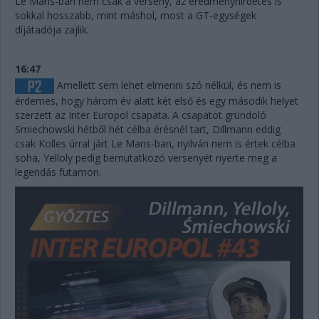
Le Mans-ban nem csak a verseny, az eredményhirdetés is
sokkal hosszabb, mint máshol, most a GT-egységek
díjátadója zajlik.
16:47
Amellett sem lehet elmenni szó nélkül, és nem is
érdemes, hogy három év alatt két első és egy második helyet
szerzett az Inter Europol csapata. A csapatot gründoló
Smiechowski hétből hét célba érésnél tart, Dillmann eddig
csak Kolles úrral járt Le Mans-ban, nyilván nem is értek célba
soha, Yelloly pedig bemutatkozó versenyét nyerte meg a
legendás futamon.