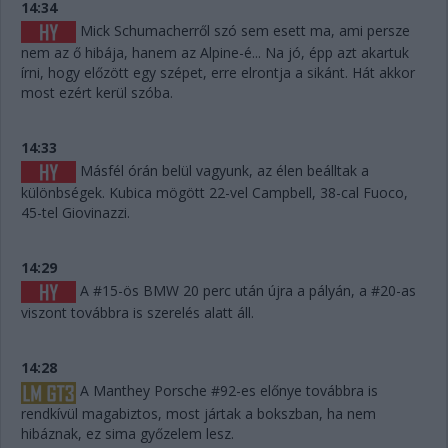
14:34
Mick Schumacherről szó sem esett ma, ami persze
nem az ő hibája, hanem az Alpine-é... Na jó, épp azt akartuk
írni, hogy előzött egy szépet, erre elrontja a sikánt. Hát akkor
most ezért kerül szóba.
14:33
Másfél órán belül vagyunk, az élen beálltak a
különbségek. Kubica mögött 22-vel Campbell, 38-cal Fuoco,
45-tel Giovinazzi.
14:29
A #15-ös BMW 20 perc után újra a pályán, a #20-as
viszont továbbra is szerelés alatt áll.
14:28
A Manthey Porsche #92-es előnye továbbra is
rendkívül magabiztos, most jártak a bokszban, ha nem
hibáznak, ez sima győzelem lesz.