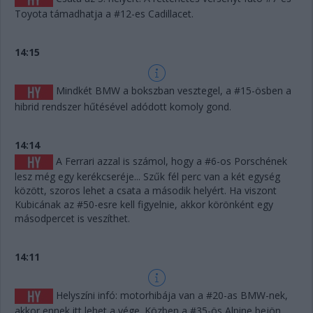
Toyota támadhatja a #12-es Cadillacet.
14:15
Mindkét BMW a bokszban vesztegel, a #15-ösben a
hibrid rendszer hűtésével adódott komoly gond.
14:14
A Ferrari azzal is számol, hogy a #6-os Porschének
lesz még egy kerékcseréje... Szűk fél perc van a két egység
között, szoros lehet a csata a második helyért. Ha viszont
Kubicának az #50-esre kell figyelnie, akkor körönként egy
másodpercet is veszíthet.
14:11
Helyszíni infó: motorhibája van a #20-as BMW-nek,
akkor ennek itt lehet a vége. Közben a #35-ös Alpine bejön