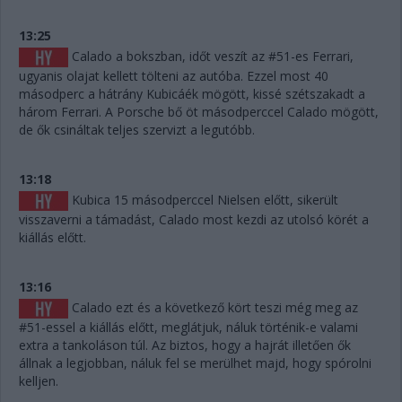
13:25
Calado a bokszban, időt veszít az #51-es Ferrari,
ugyanis olajat kellett tölteni az autóba. Ezzel most 40
másodperc a hátrány Kubicáék mögött, kissé szétszakadt a
három Ferrari. A Porsche bő öt másodperccel Calado mögött,
de ők csináltak teljes szervizt a legutóbb.
13:18
Kubica 15 másodperccel Nielsen előtt, sikerült
visszaverni a támadást, Calado most kezdi az utolsó körét a
kiállás előtt.
13:16
Calado ezt és a következő kört teszi még meg az
#51-essel a kiállás előtt, meglátjuk, náluk történik-e valami
extra a tankoláson túl. Az biztos, hogy a hajrát illetően ők
állnak a legjobban, náluk fel se merülhet majd, hogy spórolni
kelljen.