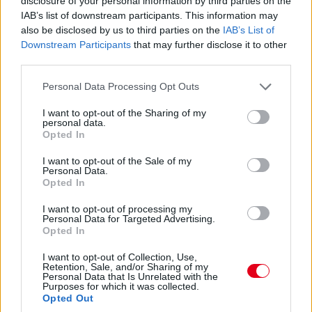
disclosure of your personal information by third parties on the
IAB’s list of downstream participants. This information may
15:27
also be disclosed by us to third parties on the
IAB’s List of
Itt a dráma! A turbópékek kapnak egy áthajtásos
Downstream Participants
that may further disclose it to other
büntetést, és ezzel valószínűleg bukják a győzelmet! Yelloly
third parties.
gyorshajtása nagyon sokba kerül. Massonék, a VDS Panis
meg fogja nyerni a kategóriát.
Please note that this website/app uses one or more Google
Personal Data Processing Opt Outs
services and may gather and store information including but
not limited to your visit or usage behaviour. You may click to
I want to opt-out of the Sharing of my
15:25
personal data.
grant or deny consent to Google and its third-party tags to
Kulcsfontosságú pillanat: egy körrel Kubica után
Opted In
use your data for below specified purposes in below Google
bokszban a #6-os és bokszban az #50-es! Mindkettő tankolt,
consent section.
I want to opt-out of the Sale of my
Kubica viszont előttük frissebb gumin!
Personal Data.
Opted In
15:21
I want to opt-out of processing my
Kubica hozza az autót az utolsó kiállásra! Kereket
Personal Data for Targeted Advertising.
Opted In
cserélnek a #83-ason, de Kubica marad az autóban. A #6-os
és az #50-es a következő körben jön, az #51-es később.
I want to opt-out of Collection, Use,
Retention, Sale, and/or Sharing of my
Personal Data that Is Unrelated with the
15:18
Purposes for which it was collected.
Opted Out
Dráma készül a P2-ben: a szoros csatában élen álló