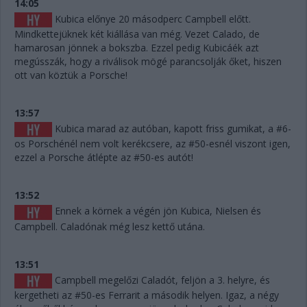
14:05
Kubica előnye 20 másodperc Campbell előtt.
Mindkettejüknek két kiállása van még. Vezet Calado, de
hamarosan jönnek a bokszba. Ezzel pedig Kubicáék azt
megússzák, hogy a riválisok mögé parancsolják őket, hiszen
ott van köztük a Porsche!
13:57
Kubica marad az autóban, kapott friss gumikat, a #6-
os Porschénél nem volt kerékcsere, az #50-esnél viszont igen,
ezzel a Porsche átlépte az #50-es autót!
13:52
Ennek a körnek a végén jön Kubica, Nielsen és
Campbell. Caladónak még lesz kettő utána.
13:51
Campbell megelőzi Caladót, feljön a 3. helyre, és
kergetheti az #50-es Ferrarit a második helyen. Igaz, a négy