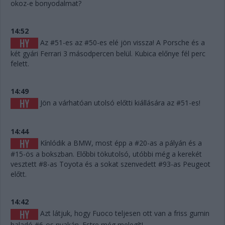
okoz-e bonyodalmat?
14:52
Az #51-es az #50-es elé jön vissza! A Porsche és a
két gyári Ferrari 3 másodpercen belül. Kubica előnye fél perc
felett.
14:49
Jön a várhatóan utolsó előtti kiállására az #51-es!
14:44
Kínlódik a BMW, most épp a #20-as a pályán és a
#15-ös a bokszban. Előbbi tökutolsó, utóbbi még a kerekét
vesztett #8-as Toyota és a sokat szenvedett #93-as Peugeot
előtt.
14:42
Azt látjuk, hogy Fuoco teljesen ott van a friss gumin
haladó #6-os nyakán. Estre még melegít!