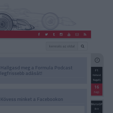
Hallgasd meg a Formula Podcast
F1
legfrissebb adását!
Holland
Nagydíj
16
nap
Kövess minket a Facebookon
MotoGP
Brit