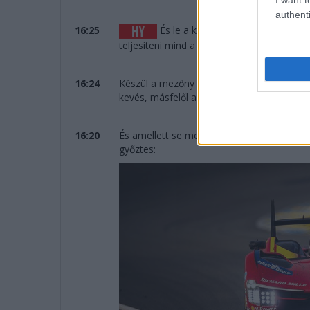
authenti
16:25
És le a kalappal a Cadillac előtt,
teljesíteni mind a 387 kört.
16:24
Készül a mezőny az eredményhirdetésre, öt
kevés, másfelől a tavalyi évet megelőzően 
16:20
És amellett se menjünk el szó nélkül per
győztes: