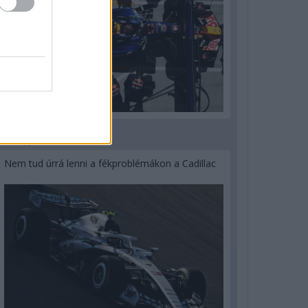
3 napja
Nem tud úrrá lenni a fékproblémákon a Cadillac