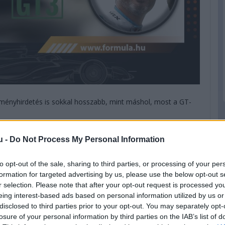
ményhirdetés is sokkal hosszabb, mint máshol, most a GT-
lkül, és nem is érdemes, hogy három év alatt két első és
u -
Do Not Process My Personal Information
pol csapata. A csapatot gründoló Smiechowski hétből hét
les úrral járt Le Mans-ban, nyilván nem is értek célba soha,
to opt-out of the sale, sharing to third parties, or processing of your per
te meg a legendás futamon.
formation for targeted advertising by us, please use the below opt-out s
r selection. Please note that after your opt-out request is processed y
eing interest-based ads based on personal information utilized by us or
disclosed to third parties prior to your opt-out. You may separately opt-
losure of your personal information by third parties on the IAB’s list of