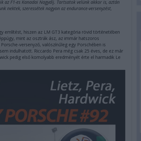
 az F1-es Kanadai Nagydíj. Tartsatok velünk akkor is, aztán
unk nektek, szeressétek nagyon az endurance-versenyzést,
 említést, hiszen az LM GT3 kategória rövid történetében
 éppúgy, mint az osztrák ász, az immár hatszoros
a Porsche-versenyző, valószínűleg egy Porschében is
 sem indulhatott. Riccardo Pera még csak 25 éves, de ez már
wick pedig első komolyabb eredményét érte el harmadik Le