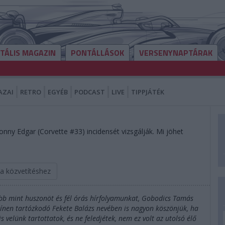
ITÁLIS MAGAZIN
PONTÁLLÁSOK
VERSENYNAPTÁRAK
AZAI
RETRO
EGYÉB
PODCAST
LIVE
TIPPJÁTÉK
onny Edgar (Corvette #33) incidensét vizsgálják. Mi jöhet
 a közvetítéshez
öbb mint huszonöt és fél órás hírfolyamunkat, Gobodics Tamás
zínen tartózkodó Fekete Balázs nevében is nagyon köszönjük, ha
velünk tartottatok, és ne feledjétek, nem ez volt az utolsó élő