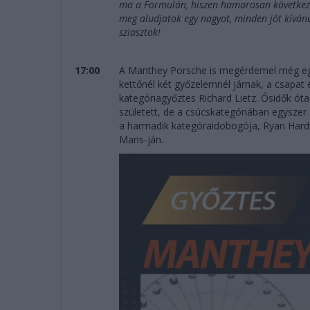
ma a Formulán, hiszen hamarosan következik
meg aludjatok egy nagyot, minden jót kíván
sziasztok!
17:00
A Manthey Porsche is megérdemel még egy
kettőnél két győzelemnél járnak, a csapat
kategóriagyőztes Richard Lietz. Ősidők ót
született, de a csúcskategóriában egyszer
a harmadik kategóraidobogója, Ryan Hard
Mans-ján.