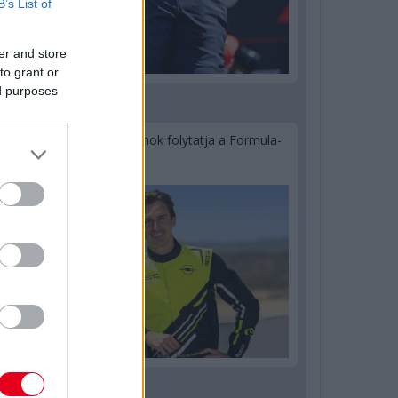
B’s List of
er and store
to grant or
ed purposes
2 napja
Újabb korábbi F2-es bajnok folytatja a Formula-
E-ben
2 napja