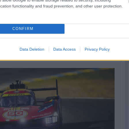
cation functionality and fraud prevention, and other user protection.
 akiknek a #12-es autója az élmenőkön kívül egyedüliként tudta
CONFIRM
en végeztek körön belül, ami persze a tavalyi 9-hez képest
2 volt a rekord. Szóval azért ez sem semmi.
Data Deletion
Data Access
Privacy Policy
sze, hogy immár a képen látható mindhárom autó Le Mans-