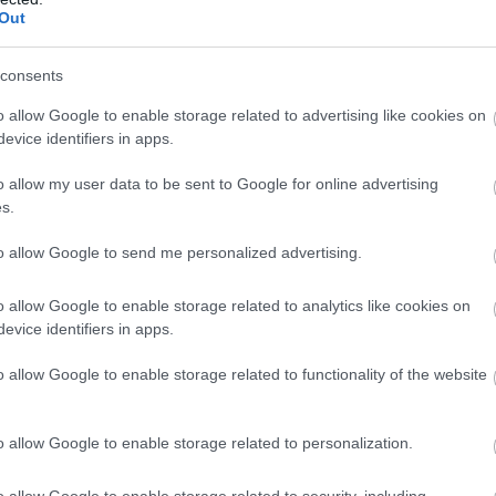
Out
consents
o allow Google to enable storage related to advertising like cookies on
evice identifiers in apps.
o allow my user data to be sent to Google for online advertising
s.
to allow Google to send me personalized advertising.
o allow Google to enable storage related to analytics like cookies on
evice identifiers in apps.
o allow Google to enable storage related to functionality of the website
nyakába. Csodálatos pillanatok ezek, Amato Ferrari
o allow Google to enable storage related to personalization.
ek a győztesek. Azzal innen Szegedről a kanadai partokat el
o allow Google to enable storage related to security, including