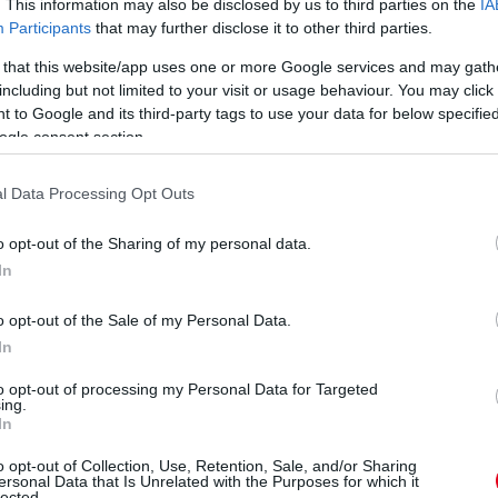
. This information may also be disclosed by us to third parties on the
IA
Participants
that may further disclose it to other third parties.
 that this website/app uses one or more Google services and may gath
including but not limited to your visit or usage behaviour. You may click 
 to Google and its third-party tags to use your data for below specifi
ogle consent section.
l Data Processing Opt Outs
o opt-out of the Sharing of my personal data.
In
o opt-out of the Sale of my Personal Data.
In
to opt-out of processing my Personal Data for Targeted
ing.
In
o opt-out of Collection, Use, Retention, Sale, and/or Sharing
ersonal Data that Is Unrelated with the Purposes for which it
lected.