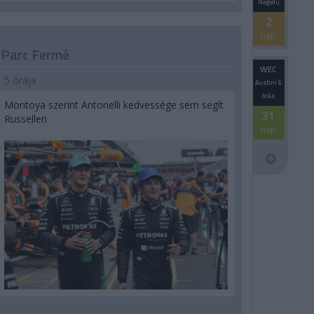
Nagydíj
2
nap
Parc Fermé
WEC
5 órája
Austini 6
órás
Montoya szerint Antonelli kedvessége sem segít
31
Russellen
nap