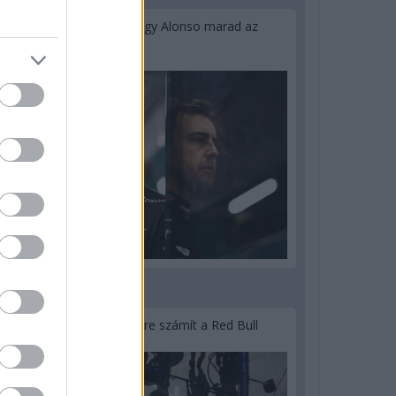
Newey biztos benne, hogy Alonso marad az
Aston Martinnál
3 napja
Lassuló fejlesztési ütemre számít a Red Bull