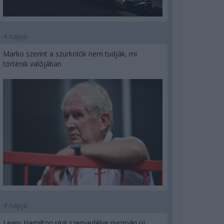
4 napja
Marko szerint a szurkolók nem tudják, mi
történik valójában
4 napja
Lewis Hamilton régi szenvedélye nyomán új