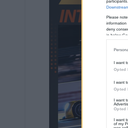
participants
Downstream 
Please note
information 
deny consent
in below Go
Persona
I want t
Opted 
I want t
Opted 
I want 
Advertis
Opted 
I want t
of my P
was col