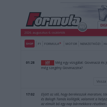
DIG
2026. augusztus 6. csütörtök
SHOP
F1
FORMULA
MOTOR
NEMZETKÖZI
H
01:28
Még egy vizsgálat: Giovinazzi és J
még szegény Giovinazzira?
Vissza
17:02
Eljött az idő, hogy berekesszük maratoni, t
és Balogh Tamás kollégák, valamint a helys
az elmúlt bő egy nap bármekkora részében is 