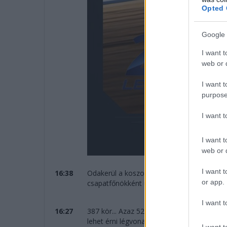
Opted 
Google 
I want t
web or d
I want t
purpose
I want 
I want t
web or d
I want t
16:38
Odakerül a koszorú Kubica, Ye és Hanson 
or app.
csapatfőnökként ünnepelhet!
I want t
16:27
387 kör... Azaz 5273 kilométert teljesített
lehet érni légvonalban.
I want t