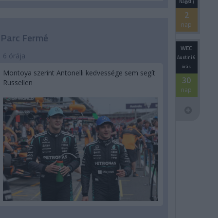
Nagydíj
2
nap
Parc Fermé
WEC
6 órája
Austini 6
órás
Montoya szerint Antonelli kedvessége sem segít
30
Russellen
nap