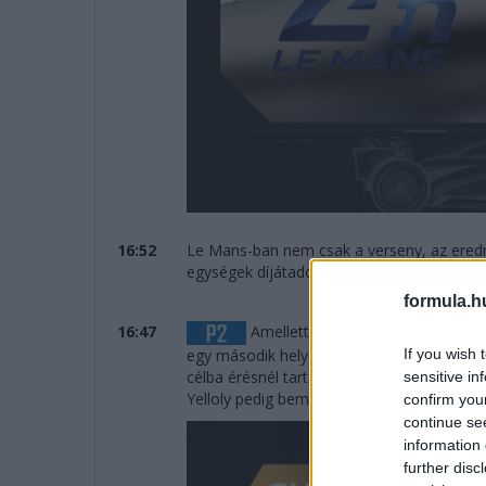
16:52
Le Mans-ban nem csak a verseny, az ered
egységek díjátadója zajlik.
formula.h
16:47
Amellett sem lehet elmenni szó né
If you wish 
egy második helyet szerzett az Inter Euro
célba érésnél tart, Dillmann eddig csak Kol
sensitive in
Yelloly pedig bemutatkozó versenyét nyer
confirm you
continue se
information 
further disc