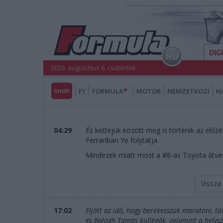
DIG
2026. augusztus 6. csütörtök
SHOP
F1
FORMULA
MOTOR
NEMZETKÖZI
H
04:29
És kettejük között meg is történik az előzé
Ferrariban Ye folytatja.
Mindezek miatt most a #8-as Toyota átveszi
Vissza
17:02
Eljött az idő, hogy berekesszük maratoni, t
és Balogh Tamás kollégák, valamint a helys