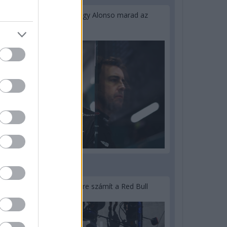
Newey biztos benne, hogy Alonso marad az
Aston Martinnál
3 napja
Lassuló fejlesztési ütemre számít a Red Bull