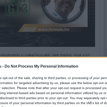
ményhirdetés is sokkal hosszabb, mint máshol, most a GT-
u -
Do Not Process My Personal Information
lkül, és nem is érdemes, hogy három év alatt két első és
to opt-out of the sale, sharing to third parties, or processing of your per
pol csapata. A csapatot gründoló Smiechowski hétből hét
les úrral járt Le Mans-ban, nyilván nem is értek célba soha,
formation for targeted advertising by us, please use the below opt-out s
te meg a legendás futamon.
r selection. Please note that after your opt-out request is processed y
eing interest-based ads based on personal information utilized by us or
disclosed to third parties prior to your opt-out. You may separately opt-
losure of your personal information by third parties on the IAB’s list of