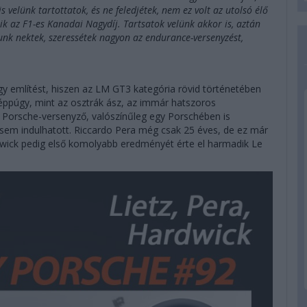
velünk tartottatok, és ne feledjétek, nem ez volt az utolsó élő
 az F1-es Kanadai Nagydíj. Tartsatok velünk akkor is, aztán
unk nektek, szeressétek nagyon az endurance-versenyzést,
 említést, hiszen az LM GT3 kategória rövid történetében
 éppúgy, mint az osztrák ász, az immár hatszoros
a Porsche-versenyző, valószínűleg egy Porschében is
 sem indulhatott. Riccardo Pera még csak 25 éves, de ez már
wick pedig első komolyabb eredményét érte el harmadik Le