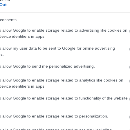
Out
consents
o allow Google to enable storage related to advertising like cookies on
evice identifiers in apps.
o allow my user data to be sent to Google for online advertising
s.
to allow Google to send me personalized advertising.
o allow Google to enable storage related to analytics like cookies on
evice identifiers in apps.
o allow Google to enable storage related to functionality of the website
nyakába. Csodálatos pillanatok ezek, Amato Ferrari
o allow Google to enable storage related to personalization.
ek a győztesek. Azzal innen Szegedről a kanadai partokat el
o allow Google to enable storage related to security, including