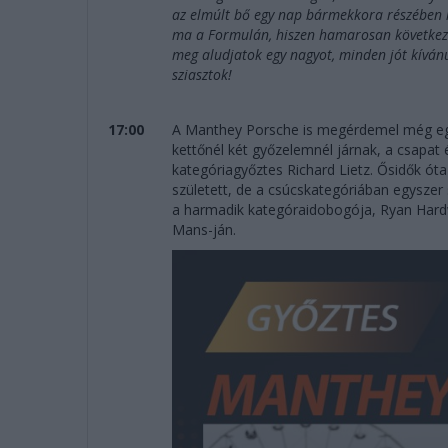
az elmúlt bő egy nap bármekkora részében is 
ma a Formulán, hiszen hamarosan következik
meg aludjatok egy nagyot, minden jót kíván
sziasztok!
17:00
A Manthey Porsche is megérdemel még egy
kettőnél két győzelemnél járnak, a csapat
kategóriagyőztes Richard Lietz. Ősidők ót
született, de a csúcskategóriában egyszer
a harmadik kategóraidobogója, Ryan Hard
Mans-ján.