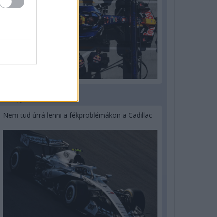
3 napja
Nem tud úrrá lenni a fékproblémákon a Cadillac