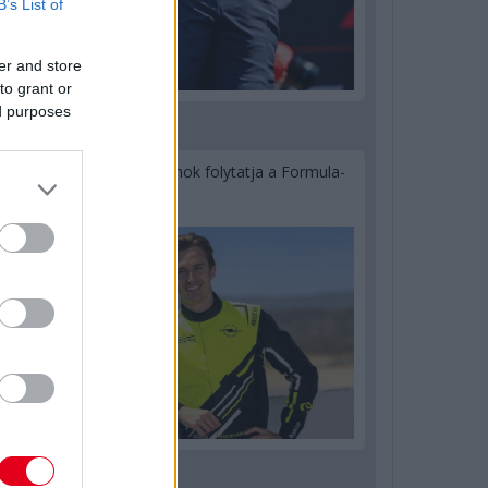
B’s List of
er and store
to grant or
ed purposes
2 napja
Újabb korábbi F2-es bajnok folytatja a Formula-
E-ben
2 napja