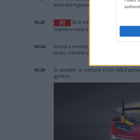
lehet érni légvonalban.
authenti
16:25
És le a kalappal a Cadillac előtt,
teljesíteni mind a 387 kört.
16:24
Készül a mezőny az eredményhirdetésre, öt
kevés, másfelől a tavalyi évet megelőzően 
16:20
És amellett se menjünk el szó nélkül per
győztes: