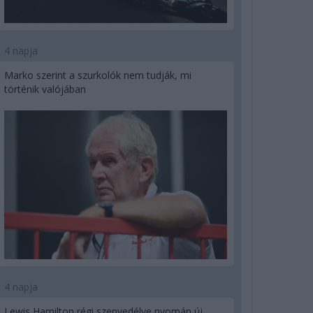
4 napja
Marko szerint a szurkolók nem tudják, mi
történik valójában
4 napja
Lewis Hamilton régi szenvedélye nyomán új