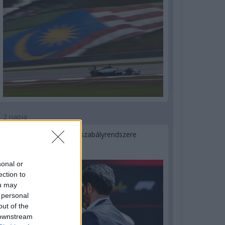
2 napja
Ilyen lehet a jövő F1-es szabályrendszere
Domenicali szerint
sonal or
ection to
ou may
 personal
out of the
 downstream