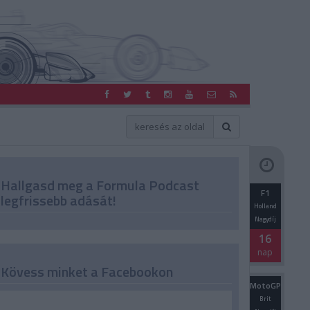
Hallgasd meg a Formula Podcast
F1
legfrissebb adását!
Holland
Nagydíj
16
nap
Kövess minket a Facebookon
MotoGP
Brit