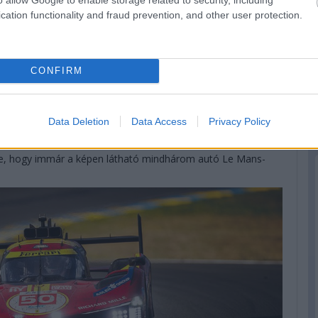
cation functionality and fraud prevention, and other user protection.
 akiknek a #12-es autója az élmenőkön kívül egyedüliként tudta
CONFIRM
en végeztek körön belül, ami persze a tavalyi 9-hez képest
2 volt a rekord. Szóval azért ez sem semmi.
Data Deletion
Data Access
Privacy Policy
sze, hogy immár a képen látható mindhárom autó Le Mans-