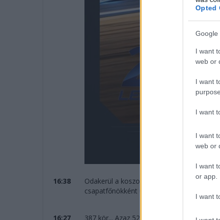
Opted 
Google 
I want t
web or d
I want t
purpose
I want 
I want t
web or d
I want t
or app.
16:38
Odakerül a koszorú Kubica, Ye és Hanson 
csapatfőnökként ünnepelhet!
I want t
16:27
387 kör... Azaz 5273 kilométert teljesített
I want t