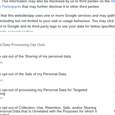
. This information may also be disclosed by us to third parties on the
IA
Participants
that may further disclose it to other third parties.
 that this website/app uses one or more Google services and may gath
including but not limited to your visit or usage behaviour. You may click 
 to Google and its third-party tags to use your data for below specifi
ogle consent section.
l Data Processing Opt Outs
o opt-out of the Sharing of my personal data.
In
o opt-out of the Sale of my Personal Data.
In
to opt-out of processing my Personal Data for Targeted
ing.
In
o opt-out of Collection, Use, Retention, Sale, and/or Sharing
ersonal Data that Is Unrelated with the Purposes for which it
lected.