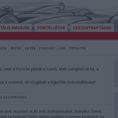
ITÁLIS MAGAZIN
PONTÁLLÁSOK
VERSENYNAPTÁRAK
AZAI
RETRO
EGYÉB
PODCAST
LIVE
TIPPJÁTÉK
s, mert a Porsche pilótát is cserél, Matt Campbell ült be, a
 a vezetést, de vizsgálják a legutóbbi bokszkiállásukat!
 a közvetítéshez
öbb mint huszonöt és fél órás hírfolyamunkat, Gobodics Tamás
zínen tartózkodó Fekete Balázs nevében is nagyon köszönjük, ha