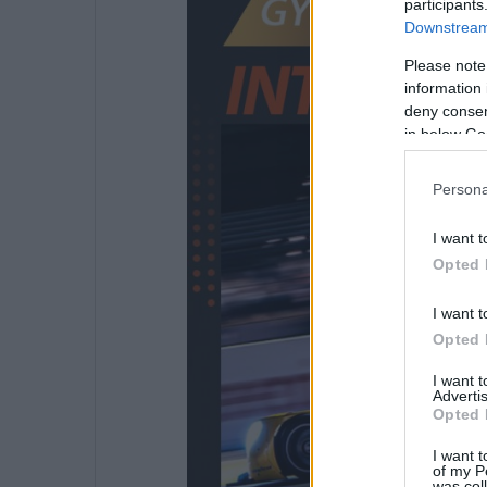
participants
Downstream 
Please note
information 
deny consent
in below Go
Persona
I want t
Opted 
I want t
Opted 
I want 
Advertis
Opted 
I want t
of my P
was col