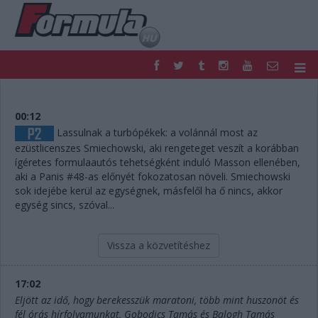
F1
PARC FERMÉ
FORMULA
MOTOR
00:12
NEMZETKÖZI
HAZAI
Lassulnak a turbópékek: a volánnál most az
ezüstlicenszes Smiechowski, aki rengeteget veszít a korábban
RETRO
EGYÉB
ígéretes formulaautós tehetségként induló Masson ellenében,
PODCAST
SHOP
aki a Panis #48-as előnyét fokozatosan növeli. Smiechowski
LIVE
TIPPJÁTÉK
sok idejébe kerül az egységnek, másfelől ha ő nincs, akkor
DIGITÁLIS MAGAZIN
PONTÁLLÁSOK
egység sincs, szóval...
VERSENYNAPTÁRAK
Vissza a közvetítéshez
17:02
Eljött az idő, hogy berekesszük maratoni, több mint huszonöt és
fél órás hírfolyamunkat, Gobodics Tamás és Balogh Tamás