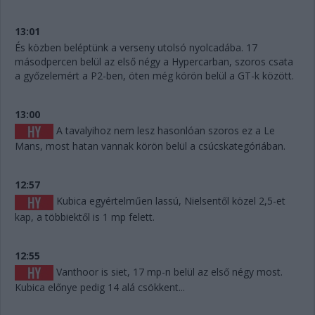
13:01
És közben beléptünk a verseny utolsó nyolcadába. 17
másodpercen belül az első négy a Hypercarban, szoros csata
a győzelemért a P2-ben, öten még körön belül a GT-k között.
13:00
A tavalyihoz nem lesz hasonlóan szoros ez a Le
Mans, most hatan vannak körön belül a csúcskategóriában.
12:57
Kubica egyértelműen lassú, Nielsentől közel 2,5-et
kap, a többiektől is 1 mp felett.
12:55
Vanthoor is siet, 17 mp-n belül az első négy most.
Kubica előnye pedig 14 alá csökkent...