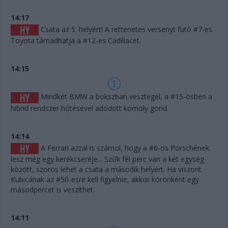
14:17
Csata az 5. helyért! A rettenetes versenyt futó #7-es
Toyota támadhatja a #12-es Cadillacet.
14:15
Mindkét BMW a bokszban vesztegel, a #15-ösben a
hibrid rendszer hűtésével adódott komoly gond.
14:14
A Ferrari azzal is számol, hogy a #6-os Porschének
lesz még egy kerékcseréje... Szűk fél perc van a két egység
között, szoros lehet a csata a második helyért. Ha viszont
Kubicának az #50-esre kell figyelnie, akkor körönként egy
másodpercet is veszíthet.
14:11