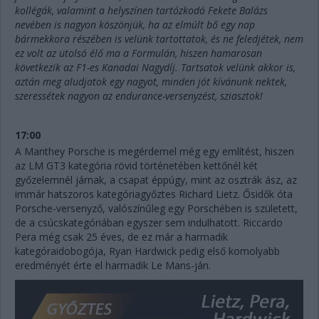
kollégák, valamint a helyszínen tartózkodó Fekete Balázs
nevében is nagyon köszönjük, ha az elmúlt bő egy nap
bármekkora részében is velünk tartottatok, és ne feledjétek, nem
ez volt az utolsó élő ma a Formulán, hiszen hamarosan
következik az F1-es Kanadai Nagydíj. Tartsatok velünk akkor is,
aztán meg aludjatok egy nagyot, minden jót kívánunk nektek,
szeressétek nagyon az endurance-versenyzést, sziasztok!
17:00
A Manthey Porsche is megérdemel még egy említést, hiszen
az LM GT3 kategória rövid történetében kettőnél két
győzelemnél járnak, a csapat éppúgy, mint az osztrák ász, az
immár hatszoros kategóriagyőztes Richard Lietz. Ősidők óta
Porsche-versenyző, valószínűleg egy Porschében is született,
de a csúcskategóriában egyszer sem indulhatott. Riccardo
Pera még csak 25 éves, de ez már a harmadik
kategóraidobogója, Ryan Hardwick pedig első komolyabb
eredményét érte el harmadik Le Mans-ján.