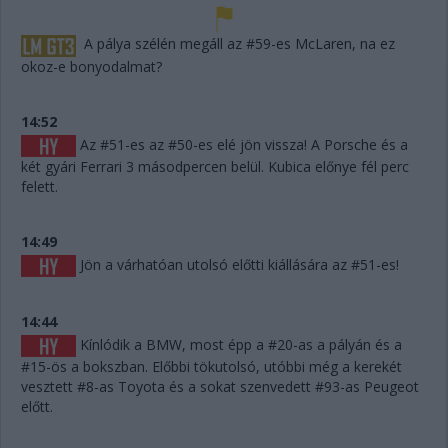
A pálya szélén megáll az #59-es McLaren, na ez
okoz-e bonyodalmat?
14:52
Az #51-es az #50-es elé jön vissza! A Porsche és a
két gyári Ferrari 3 másodpercen belül. Kubica előnye fél perc
felett.
14:49
Jön a várhatóan utolsó előtti kiállására az #51-es!
14:44
Kínlódik a BMW, most épp a #20-as a pályán és a
#15-ös a bokszban. Előbbi tökutolsó, utóbbi még a kerekét
vesztett #8-as Toyota és a sokat szenvedett #93-as Peugeot
előtt.