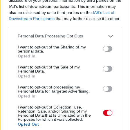
disclosure of your personal information by third parties on the
vezet Estre előtt, aki újabb kilenccel a most sokat bukó Fuoco
IAB’s list of downstream participants. This information may
előtt.
also be disclosed by us to third parties on the
IAB’s List of
Downstream Participants
that may further disclose it to other
third parties.
15:27
Itt a dráma! A turbópékek kapnak egy áthajtásos
Please note that this website/app uses one or more Google
Personal Data Processing Opt Outs
büntetést, és ezzel valószínűleg bukják a győzelmet! Yelloly
services and may gather and store information including but
gyorshajtása nagyon sokba kerül. Massonék, a VDS Panis
not limited to your visit or usage behaviour. You may click to
I want to opt-out of the Sharing of my
meg fogja nyerni a kategóriát.
personal data.
grant or deny consent to Google and its third-party tags to
Opted In
use your data for below specified purposes in below Google
consent section.
15:25
I want to opt-out of the Sale of my
Personal Data.
Kulcsfontosságú pillanat: egy körrel Kubica után
Opted In
bokszban a #6-os és bokszban az #50-es! Mindkettő tankolt,
Kubica viszont előttük frissebb gumin!
I want to opt-out of processing my
Personal Data for Targeted Advertising.
Opted In
15:21
I want to opt-out of Collection, Use,
Kubica hozza az autót az utolsó kiállásra! Kereket
Retention, Sale, and/or Sharing of my
cserélnek a #83-ason, de Kubica marad az autóban. A #6-os
Personal Data that Is Unrelated with the
Purposes for which it was collected.
és az #50-es a következő körben jön, az #51-es később.
Opted Out