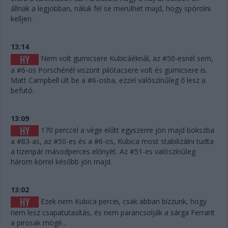
állnak a legjobban, náluk fel se merülhet majd, hogy spórolni
kelljen.
13:14
Nem volt gumicsere Kubicáéknál, az #50-esnél sem,
a #6-os Porschénél viszont pilótacsere volt és gumicsere is.
Matt Campbell ült be a #6-osba, ezzel valószínűleg ő lesz a
befutó.
13:09
170 perccel a vége előtt egyszerre jön majd bokszba
a #83-as, az #50-es és a #6-os, Kubica most stabilizálni tudta
a tizenpár másodperces előnyét. Az #51-es valószínűleg
három körrel később jön majd.
13:02
Ezek nem Kubica percei, csak abban bízzunk, hogy
nem lesz csapatutasítás, és nem parancsolják a sárga Ferrarit
a pirosak mögé...