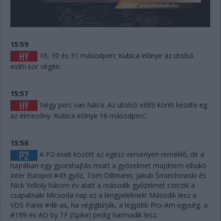
15:59
16, 30 és 31 másodperc Kubica előnye az utolsó
előtti kör végén.
15:57
Négy perc van hátra. Az utolsó előtti körét kezdte eg
az élmezőny. Kubica előnye 16 másodperc.
15:56
A P2-esek között az egész versenyen remeklő, de a
hajrában egy gyorshajtás miatt a győzelmet majdnem elbukó
Inter Europol #43 győz, Tom Dillmann, Jakub Śmiechowski és
Nick Yelloly három év alatt a második győzelmet szerzik a
csapatnak! Micsoda nap ez a lengyeleknek! Második lesz a
VDS Panis #48-as, ha végigbírják, a legjobb Pro-Am egység, a
#199-es AO by TF (Spike) pedig harmadik lesz.