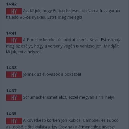
14:42
Azt látjuk, hogy Fuoco teljesen ott van a friss gumin
haladó #6-os nyakán. Estre még melegít!
14:41
A Porsche kereket és pilótát cserél: Kevin Estre kapja
meg az esélyt, hogy a verseny végén is varázsoljon! Mindjárt
látjuk, mi a helyzet.
14:38
Jönnek az éllovasok a bokszba!
14:37
Schumacher ismét előz, ezzel megvan a 11. hely!
14:35
A következő körben jön Kubica, Campbell és Fuoco
az utolsó előtti kiállásra. Így Giovinazzi átmenetileg átveszi