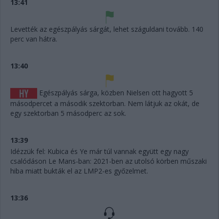
13:41
Levették az egészpályás sárgát, lehet száguldani tovább. 140
perc van hátra.
13:40
Egészpályás sárga, közben Nielsen ott hagyott 5
másodpercet a második szektorban. Nem látjuk az okát, de
egy szektorban 5 másodperc az sok.
13:39
Idézzük fel: Kubica és Ye már túl vannak együtt egy nagy
csalódáson Le Mans-ban: 2021-ben az utolsó körben műszaki
hiba miatt bukták el az LMP2-es győzelmet.
13:36