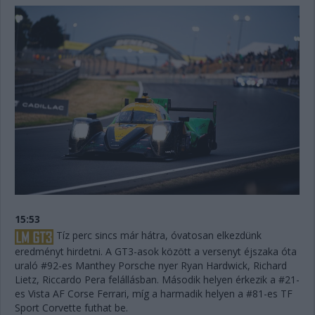
15:53
Tíz perc sincs már hátra, óvatosan elkezdünk
eredményt hirdetni. A GT3-asok között a versenyt éjszaka óta
uraló #92-es Manthey Porsche nyer Ryan Hardwick, Richard
Lietz, Riccardo Pera felállásban. Második helyen érkezik a #21-
es Vista AF Corse Ferrari, míg a harmadik helyen a #81-es TF
Sport Corvette futhat be.