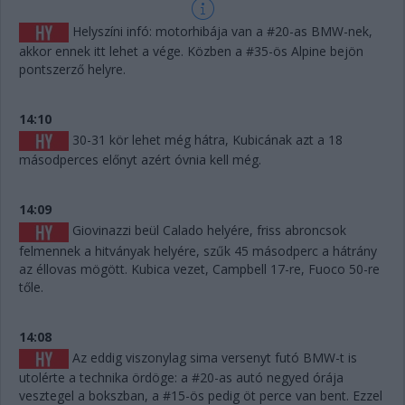
Helyszíni infó: motorhibája van a #20-as BMW-nek,
akkor ennek itt lehet a vége. Közben a #35-ös Alpine bejön
pontszerző helyre.
14:10
30-31 kör lehet még hátra, Kubicának azt a 18
másodperces előnyt azért óvnia kell még.
14:09
Giovinazzi beül Calado helyére, friss abroncsok
felmennek a hitványak helyére, szűk 45 másodperc a hátrány
az éllovas mögött. Kubica vezet, Campbell 17-re, Fuoco 50-re
tőle.
14:08
Az eddig viszonylag sima versenyt futó BMW-t is
utolérte a technika ördöge: a #20-as autó negyed órája
vesztegel a bokszban, a #15-ös pedig öt perce van bent. Ezzel