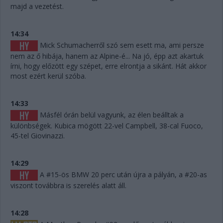
majd a vezetést.
14:34
Mick Schumacherről szó sem esett ma, ami persze
nem az ő hibája, hanem az Alpine-é... Na jó, épp azt akartuk
írni, hogy előzött egy szépet, erre elrontja a sikánt. Hát akkor
most ezért kerül szóba.
14:33
Másfél órán belül vagyunk, az élen beálltak a
különbségek. Kubica mögött 22-vel Campbell, 38-cal Fuoco,
45-tel Giovinazzi.
14:29
A #15-ös BMW 20 perc után újra a pályán, a #20-as
viszont továbbra is szerelés alatt áll.
14:28