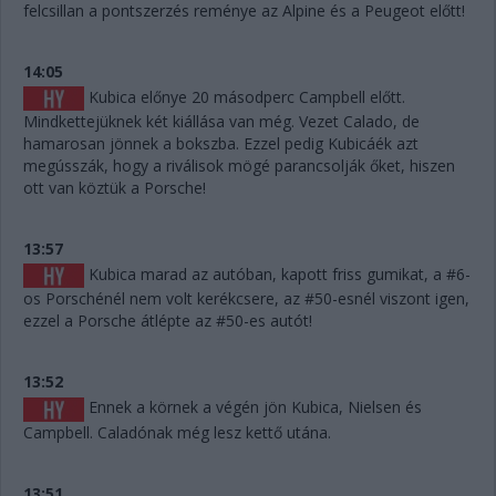
felcsillan a pontszerzés reménye az Alpine és a Peugeot előtt!
14:05
Kubica előnye 20 másodperc Campbell előtt.
Mindkettejüknek két kiállása van még. Vezet Calado, de
hamarosan jönnek a bokszba. Ezzel pedig Kubicáék azt
megússzák, hogy a riválisok mögé parancsolják őket, hiszen
ott van köztük a Porsche!
13:57
Kubica marad az autóban, kapott friss gumikat, a #6-
os Porschénél nem volt kerékcsere, az #50-esnél viszont igen,
ezzel a Porsche átlépte az #50-es autót!
13:52
Ennek a körnek a végén jön Kubica, Nielsen és
Campbell. Caladónak még lesz kettő utána.
13:51