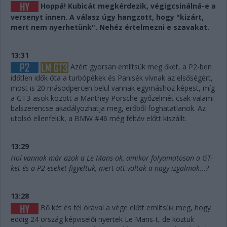
Hoppá! Kubicát megkérdezik, végigcsinálná-e a
versenyt innen. A válasz úgy hangzott, hogy "kizárt,
mert nem nyerhetünk". Nehéz értelmezni e szavakat.
13:31
Azért gyorsan említsük meg őket, a P2-ben
időtlen idők óta a turbópékek és Panisék vívnak az elsőségért,
most is 20 másodpercen belül vannak egymáshoz képest, míg
a GT3-asok között a Manthey Porsche győzelmét csak valami
balszerencse akadályozhatja meg, erőből foghatatlanok. Az
utolsó ellenfelük, a BMW #46 még féltáv előtt kiszállt.
13:29
Hol vannak már azok a Le Mans-ok, amikor folyamatosan a GT-
ket és a P2-eseket figyeltük, mert ott voltak a nagy izgalmak...?
13:28
Bő két és fél órával a vége előtt említsük meg, hogy
eddig 24 ország képviselői nyertek Le Mans-t, de köztük