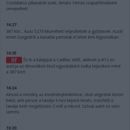
Csodálatos pillanatok ezek, Amato Ferrari csapatfőnökként
ünnepelhet!
16:27
387 kör... Azaz 5273 kilométert teljesítettek a győztesek. Azzal
innen Szegedről a kanadai partokat el lehet érni légvonalban.
16:25
És le a kalappal a Cadillac előtt, akiknek a #12-es
autója az élmenőkön kívül egyedüliként tudta teljesíteni mind
a 387 kört.
16:24
Készül a mezőny az eredményhirdetésre, öten végeztek körön
belül, ami persze a tavalyi 9-hez képest kevés, másfelől a
tavalyi évet megelőzően 2 volt a rekord. Szóval azért ez sem
semmi.
16:20