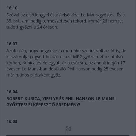
16:10
Szóval az első lengyel és az első kínai Le Mans-győztes. És a
35. brit, ami pedig természetesen rekord. Immár 26 nemzet
tudott győzni a 24 óráson.
16:07
Azok után, hogy négy éve (a mérnöke szerint volt az öt is, de
ki számolja!) együtt bukták el az LMP2 győzelmét az utolsó
körben, Kubica és Ye együtt ér a csúcsra, az annak idején 17
évesen Le Mans-ban debütáló Phil Hanson pedig 25 évesen
már rutinos pilótaként győz.
16:04
ROBERT KUBICA, YIFEI YE ÉS PHIL HANSON LE MANS-
GYŐZTES! ELKÉPESZTŐ EREDMÉNY!
16:03