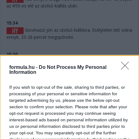
az #50-es elé az utolsó kiállás után.
15:34
Giovinazzi jön az utolsó kiállásra. Esélytelen lett volna
ennyit, 25-26 percet megspórolni.
15:30
A visszajátszáson látszik, hogy Fuoco hibázott, és ez
formula.hu -
Do Not Process My Personal
akár pozícióba is kerülhet, hiszen mintegy 6-7 másodpercet
Information
eldobott. Persze hány olyan Le Mans volt a történelemben,
ahol 6-7 másodperc számított egy dobogós helyen...? Kevés.
If you wish to opt-out of the sale, sharing to third parties, or
processing of your personal or sensitive information for
15:29
targeted advertising by us, please use the below opt-out
Giovinazzi 42-vel vezet Kubica előtt, és jöhet majd
section to confirm your selection. Please note that after your
egy rövid utolsó kiállásra mindjárt.
opt-out request is processed you may continue seeing
interest-based ads based on personal information utilized by
us or personal information disclosed to third parties prior to
15:29
your opt-out. You may separately opt-out of the further
Na nézzük, mi a helyet: Kubica 10 másodperccel