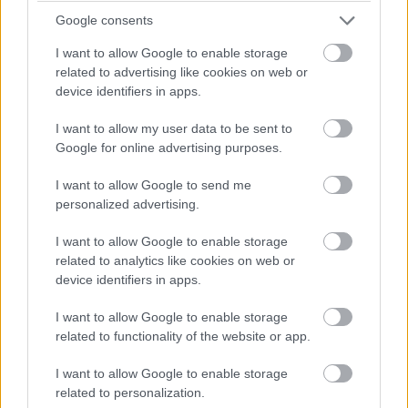
15:18
Google consents
Dráma készül a P2-ben: a szoros csatában élen álló
I want to allow Google to enable storage
turbópékek versenyzőjét, Nick Yellolyt bokszutcai gyorshajtás
related to advertising like cookies on web or
miatt vizsgálják!
device identifiers in apps.
15:14
I want to allow my user data to be sent to
Google for online advertising purposes.
Fuocót ezúttal azzal biztatják, hogy sokkal több
I want to allow Google to send me
pályaelhagyása van az előtte haladó Porschének, szóval ő
personalized advertising.
többet kockáztathat, mint riválisa.
I want to allow Google to enable storage
related to analytics like cookies on web or
15:09
device identifiers in apps.
Fuocónak jelzik, hogy nyugodtan nyomja ki az autó
I want to allow Google to enable storage
szemét, mert a 4. helynél hátrébb úgyse esik...
related to functionality of the website or app.
I want to allow Google to enable storage
15:08
related to personalization.
Fuoco otthagyja Giovinazzit és közelíti a második