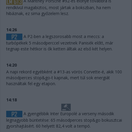
A Manthey Porsche #92-es előnye továbbra is
rendkívül magabiztos, most jártak a bokszban, ha nem
hibáznak, ez sima győzelem lesz.
14:26
A P2-ben a legszorosabb most a meccs: a
turbópékek 5 másodperccel vezetnek Panisék előtt, már
tegnap este hétkor is ők ketten álltak az első két helyen.
14:20
A napi rekord egyébként a #13-as vörös Corvette-é, akik 100
másodperces stop&go-t kapnak, mert túl sok energiát
használtak fel egy etapon.
14:18
A gyengébbik Inter Europolé a verseny második
legnagyobb büntetése: 65 másodperces stop&go bokusztcai
gyorshajtásért. 60 helyett 82,4 volt a tempó.