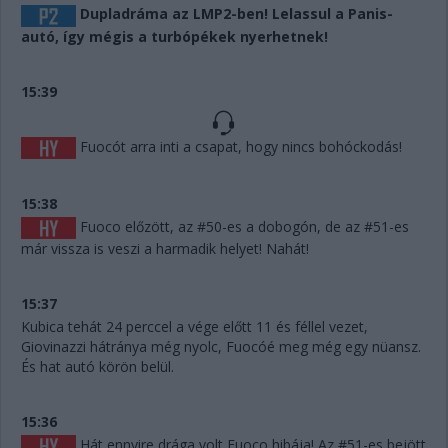
Dupladráma az LMP2-ben! Lelassul a Panis-
autó, így mégis a turbópékek nyerhetnek!
15:39
Fuocót arra inti a csapat, hogy nincs bohóckodás!
15:38
Fuoco előzött, az #50-es a dobogón, de az #51-es
már vissza is veszi a harmadik helyet! Nahát!
15:37
Kubica tehát 24 perccel a vége előtt 11 és féllel vezet,
Giovinazzi hátránya még nyolc, Fuocóé meg még egy nüansz.
És hat autó körön belül.
15:36
Hát ennyire drága volt Fuoco hibája! Az #51-es bejött