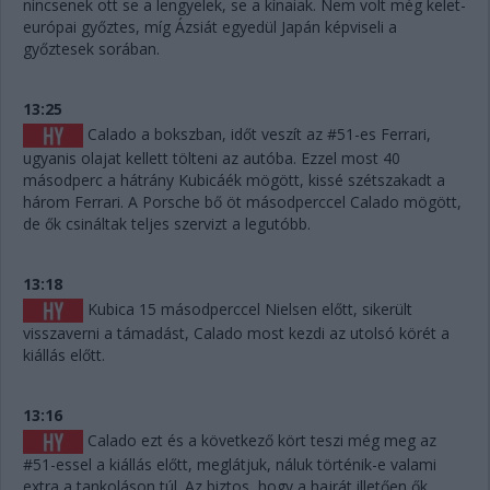
nincsenek ott se a lengyelek, se a kínaiak. Nem volt még kelet-
európai győztes, míg Ázsiát egyedül Japán képviseli a
győztesek sorában.
13:25
Calado a bokszban, időt veszít az #51-es Ferrari,
ugyanis olajat kellett tölteni az autóba. Ezzel most 40
másodperc a hátrány Kubicáék mögött, kissé szétszakadt a
három Ferrari. A Porsche bő öt másodperccel Calado mögött,
de ők csináltak teljes szervizt a legutóbb.
13:18
Kubica 15 másodperccel Nielsen előtt, sikerült
visszaverni a támadást, Calado most kezdi az utolsó körét a
kiállás előtt.
13:16
Calado ezt és a következő kört teszi még meg az
#51-essel a kiállás előtt, meglátjuk, náluk történik-e valami
extra a tankoláson túl. Az biztos, hogy a hajrát illetően ők