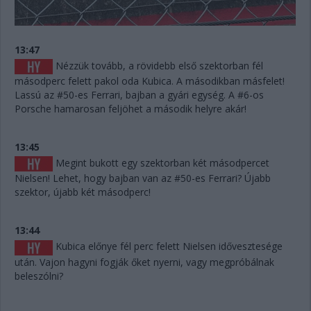
13:47
Nézzük tovább, a rövidebb első szektorban fél
másodperc felett pakol oda Kubica. A másodikban másfelet!
Lassú az #50-es Ferrari, bajban a gyári egység. A #6-os
Porsche hamarosan feljöhet a második helyre akár!
13:45
Megint bukott egy szektorban két másodpercet
Nielsen! Lehet, hogy bajban van az #50-es Ferrari? Újabb
szektor, újabb két másodperc!
13:44
Kubica előnye fél perc felett Nielsen idővesztesége
után. Vajon hagyni fogják őket nyerni, vagy megpróbálnak
beleszólni?