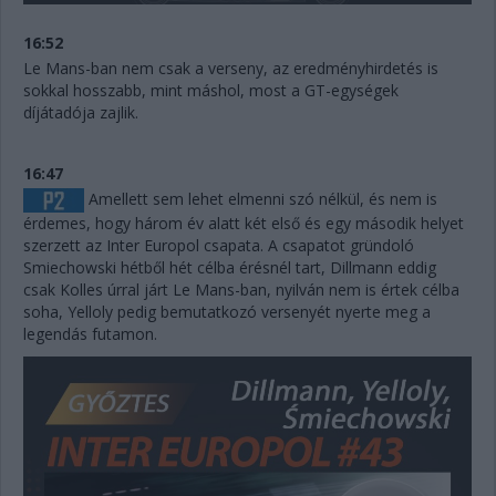
16:52
Le Mans-ban nem csak a verseny, az eredményhirdetés is
sokkal hosszabb, mint máshol, most a GT-egységek
díjátadója zajlik.
16:47
Amellett sem lehet elmenni szó nélkül, és nem is
érdemes, hogy három év alatt két első és egy második helyet
szerzett az Inter Europol csapata. A csapatot gründoló
Smiechowski hétből hét célba érésnél tart, Dillmann eddig
csak Kolles úrral járt Le Mans-ban, nyilván nem is értek célba
soha, Yelloly pedig bemutatkozó versenyét nyerte meg a
legendás futamon.