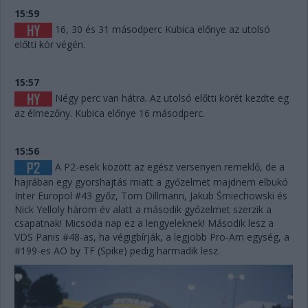
15:59
16, 30 és 31 másodperc Kubica előnye az utolsó
előtti kör végén.
15:57
Négy perc van hátra. Az utolsó előtti körét kezdte eg
az élmezőny. Kubica előnye 16 másodperc.
15:56
A P2-esek között az egész versenyen remeklő, de a
hajrában egy gyorshajtás miatt a győzelmet majdnem elbukó
Inter Europol #43 győz, Tom Dillmann, Jakub Śmiechowski és
Nick Yelloly három év alatt a második győzelmet szerzik a
csapatnak! Micsoda nap ez a lengyeleknek! Második lesz a
VDS Panis #48-as, ha végigbírják, a legjobb Pro-Am egység, a
#199-es AO by TF (Spike) pedig harmadik lesz.