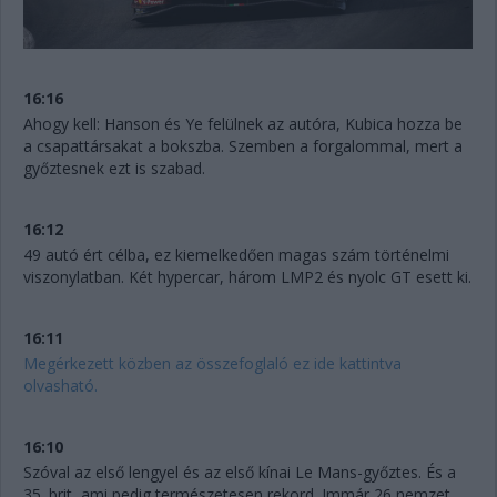
16:16
Ahogy kell: Hanson és Ye felülnek az autóra, Kubica hozza be
a csapattársakat a bokszba. Szemben a forgalommal, mert a
győztesnek ezt is szabad.
16:12
49 autó ért célba, ez kiemelkedően magas szám történelmi
viszonylatban. Két hypercar, három LMP2 és nyolc GT esett ki.
16:11
Megérkezett közben az összefoglaló ez ide kattintva
olvasható.
16:10
Szóval az első lengyel és az első kínai Le Mans-győztes. És a
35. brit, ami pedig természetesen rekord. Immár 26 nemzet