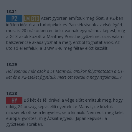
13:31
Azért gyorsan említsük meg őket, a P2-ben
időtlen idők óta a turbópékek és Panisék vívnak az elsőségért,
most is 20 másodpercen belül vannak egymáshoz képest, míg
a GT3-asok között a Manthey Porsche győzelmét csak valami
balszerencse akadályozhatja meg, erőből foghatatlanok. Az
utolsó ellenfelük, a BMW #46 még féltáv előtt kiszállt.
13:29
Hol vannak már azok a Le Mans-ok, amikor folyamatosan a GT-
ket és a P2-eseket figyeltük, mert ott voltak a nagy izgalmak...?
13:28
Bő két és fél órával a vége előtt említsük meg, hogy
eddig 24 ország képviselői nyertek Le Mans-t, de köztük
nincsenek ott se a lengyelek, se a kínaiak. Nem volt még kelet-
európai győztes, míg Ázsiát egyedül Japán képviseli a
győztesek sorában.