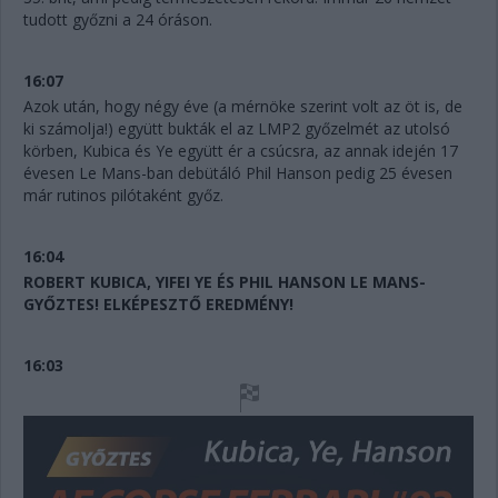
tudott győzni a 24 óráson.
16:07
Azok után, hogy négy éve (a mérnöke szerint volt az öt is, de
ki számolja!) együtt bukták el az LMP2 győzelmét az utolsó
körben, Kubica és Ye együtt ér a csúcsra, az annak idején 17
évesen Le Mans-ban debütáló Phil Hanson pedig 25 évesen
már rutinos pilótaként győz.
16:04
ROBERT KUBICA, YIFEI YE ÉS PHIL HANSON LE MANS-
GYŐZTES! ELKÉPESZTŐ EREDMÉNY!
16:03