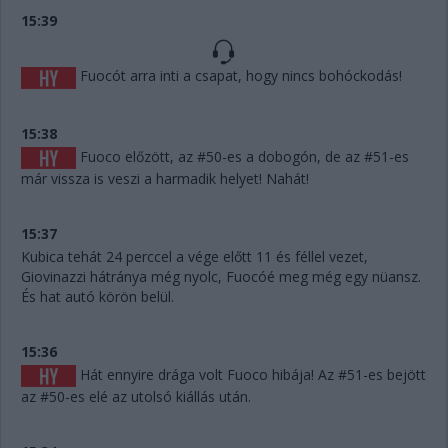
15:39
Fuocót arra inti a csapat, hogy nincs bohóckodás!
15:38
Fuoco előzött, az #50-es a dobogón, de az #51-es
már vissza is veszi a harmadik helyet! Nahát!
15:37
Kubica tehát 24 perccel a vége előtt 11 és féllel vezet,
Giovinazzi hátránya még nyolc, Fuocóé meg még egy nüansz.
És hat autó körön belül.
15:36
Hát ennyire drága volt Fuoco hibája! Az #51-es bejött
az #50-es elé az utolsó kiállás után.