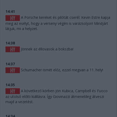
14:41
A Porsche kereket és pilótát cserél: Kevin Estre kapja
meg az esélyt, hogy a verseny végén is varázsoljon! Mindjárt
látjuk, mi a helyzet.
14:38
Jönnek az éllovasok a bokszba!
14:37
Schumacher ismét előz, ezzel megvan a 11. hely!
14:35
A következő körben jön Kubica, Campbell és Fuoco
az utolsó előtti kiállásra. Így Giovinazzi átmenetileg átveszi
majd a vezetést.
14:34