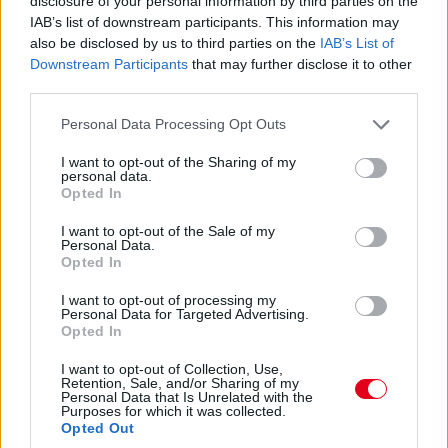
disclosure of your personal information by third parties on the
15:27
IAB’s list of downstream participants. This information may
Itt a dráma! A turbópékek kapnak egy áthajtásos
also be disclosed by us to third parties on the
IAB’s List of
büntetést, és ezzel valószínűleg bukják a győzelmet! Yelloly
Downstream Participants
that may further disclose it to other
gyorshajtása nagyon sokba kerül. Massonék, a VDS Panis
third parties.
meg fogja nyerni a kategóriát.
Please note that this website/app uses one or more Google
Personal Data Processing Opt Outs
services and may gather and store information including but
15:25
not limited to your visit or usage behaviour. You may click to
I want to opt-out of the Sharing of my
personal data.
Kulcsfontosságú pillanat: egy körrel Kubica után
grant or deny consent to Google and its third-party tags to
Opted In
bokszban a #6-os és bokszban az #50-es! Mindkettő tankolt,
use your data for below specified purposes in below Google
Kubica viszont előttük frissebb gumin!
consent section.
I want to opt-out of the Sale of my
Personal Data.
Opted In
15:21
Kubica hozza az autót az utolsó kiállásra! Kereket
I want to opt-out of processing my
Personal Data for Targeted Advertising.
cserélnek a #83-ason, de Kubica marad az autóban. A #6-os
Opted In
és az #50-es a következő körben jön, az #51-es később.
I want to opt-out of Collection, Use,
Retention, Sale, and/or Sharing of my
15:18
Personal Data that Is Unrelated with the
Purposes for which it was collected.
Dráma készül a P2-ben: a szoros csatában élen álló
Opted Out
turbópékek versenyzőjét, Nick Yellolyt bokszutcai gyorshajtás