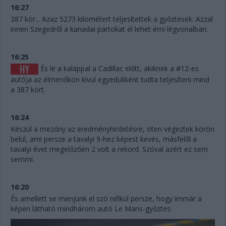
16:27
387 kör... Azaz 5273 kilométert teljesítettek a győztesek. Azzal
innen Szegedről a kanadai partokat el lehet érni légvonalban.
16:25
És le a kalappal a Cadillac előtt, akiknek a #12-es
autója az élmenőkön kívül egyedüliként tudta teljesíteni mind
a 387 kört.
16:24
Készül a mezőny az eredményhirdetésre, öten végeztek körön
belül, ami persze a tavalyi 9-hez képest kevés, másfelől a
tavalyi évet megelőzően 2 volt a rekord. Szóval azért ez sem
semmi.
16:20
És amellett se menjünk el szó nélkül persze, hogy immár a
képen látható mindhárom autó Le Mans-győztes: