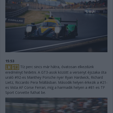
15:53
Tíz perc sincs már hátra, óvatosan elkezdünk
eredményt hirdetni. A GT3-asok között a versenyt éjszaka óta
uraló #92-es Manthey Porsche nyer Ryan Hardwick, Richard
Lietz, Riccardo Pera felállásban. Második helyen érkezik a #21-
es Vista AF Corse Ferrari, míg a harmadik helyen a #81-es TF
Sport Corvette futhat be.