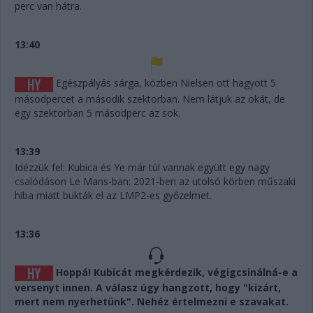
perc van hátra.
13:40
Egészpályás sárga, közben Nielsen ott hagyott 5
másodpercet a második szektorban. Nem látjuk az okát, de
egy szektorban 5 másodperc az sok.
13:39
Idézzük fel: Kubica és Ye már túl vannak együtt egy nagy
csalódáson Le Mans-ban: 2021-ben az utolsó körben műszaki
hiba miatt bukták el az LMP2-es győzelmet.
13:36
Hoppá! Kubicát megkérdezik, végigcsinálná-e a
versenyt innen. A válasz úgy hangzott, hogy "kizárt,
mert nem nyerhetünk". Nehéz értelmezni e szavakat.