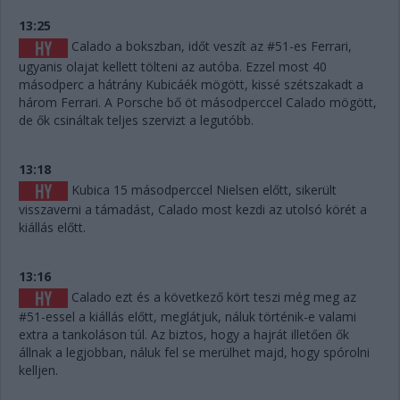
13:25
Calado a bokszban, időt veszít az #51-es Ferrari,
ugyanis olajat kellett tölteni az autóba. Ezzel most 40
másodperc a hátrány Kubicáék mögött, kissé szétszakadt a
három Ferrari. A Porsche bő öt másodperccel Calado mögött,
de ők csináltak teljes szervizt a legutóbb.
13:18
Kubica 15 másodperccel Nielsen előtt, sikerült
visszaverni a támadást, Calado most kezdi az utolsó körét a
kiállás előtt.
13:16
Calado ezt és a következő kört teszi még meg az
#51-essel a kiállás előtt, meglátjuk, náluk történik-e valami
extra a tankoláson túl. Az biztos, hogy a hajrát illetően ők
állnak a legjobban, náluk fel se merülhet majd, hogy spórolni
kelljen.