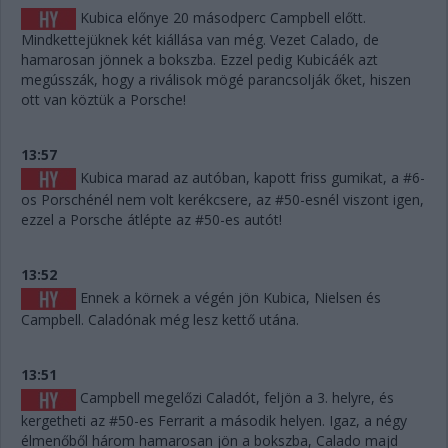
Kubica előnye 20 másodperc Campbell előtt.
Mindkettejüknek két kiállása van még. Vezet Calado, de
hamarosan jönnek a bokszba. Ezzel pedig Kubicáék azt
megússzák, hogy a riválisok mögé parancsolják őket, hiszen
ott van köztük a Porsche!
13:57
Kubica marad az autóban, kapott friss gumikat, a #6-
os Porschénél nem volt kerékcsere, az #50-esnél viszont igen,
ezzel a Porsche átlépte az #50-es autót!
13:52
Ennek a körnek a végén jön Kubica, Nielsen és
Campbell. Caladónak még lesz kettő utána.
13:51
Campbell megelőzi Caladót, feljön a 3. helyre, és
kergetheti az #50-es Ferrarit a második helyen. Igaz, a négy
élmenőből három hamarosan jön a bokszba, Calado majd