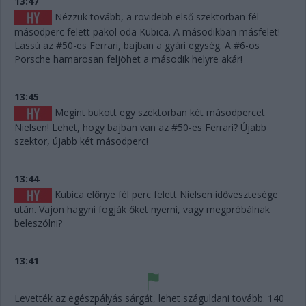
13:47
Nézzük tovább, a rövidebb első szektorban fél
másodperc felett pakol oda Kubica. A másodikban másfelet!
Lassú az #50-es Ferrari, bajban a gyári egység. A #6-os
Porsche hamarosan feljöhet a második helyre akár!
13:45
Megint bukott egy szektorban két másodpercet
Nielsen! Lehet, hogy bajban van az #50-es Ferrari? Újabb
szektor, újabb két másodperc!
13:44
Kubica előnye fél perc felett Nielsen idővesztesége
után. Vajon hagyni fogják őket nyerni, vagy megpróbálnak
beleszólni?
13:41
Levették az egészpályás sárgát, lehet száguldani tovább. 140