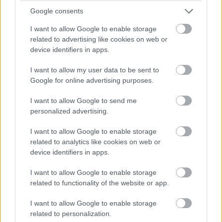
miatt vizsgálják!
Google consents
I want to allow Google to enable storage
15:14
related to advertising like cookies on web or
device identifiers in apps.
Fuocót ezúttal azzal biztatják, hogy sokkal több
I want to allow my user data to be sent to
pályaelhagyása van az előtte haladó Porschének, szóval ő
Google for online advertising purposes.
többet kockáztathat, mint riválisa.
I want to allow Google to send me
15:09
personalized advertising.
I want to allow Google to enable storage
Fuocónak jelzik, hogy nyugodtan nyomja ki az autó
related to analytics like cookies on web or
szemét, mert a 4. helynél hátrébb úgyse esik...
device identifiers in apps.
I want to allow Google to enable storage
15:08
related to functionality of the website or app.
Fuoco otthagyja Giovinazzit és közelíti a második
helyen haladó Porschét. Kubica előnye 35 másodperc felett.
I want to allow Google to enable storage
related to personalization.