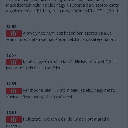
másodpercen belül az első négy a Hypercarban, szoros csata
a győzelemért a P2-ben, öten még körön belül a GT-k között.
13:00
A tavalyihoz nem lesz hasonlóan szoros ez a Le
Mans, most hatan vannak körön belül a csúcskategóriában.
12:57
Kubica egyértelműen lassú, Nielsentől közel 2,5-et
kap, a többiektől is 1 mp felett.
12:55
Vanthoor is siet, 17 mp-n belül az első négy most.
Kubica előnye pedig 14 alá csökkent...
12:54
Helycsere, Nielsen előz, de Calado ott marad a
nyakán.