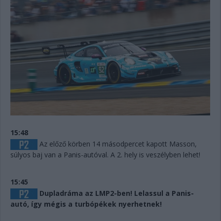
15:48
Az előző körben 14 másodpercet kapott Masson,
súlyos baj van a Panis-autóval. A 2. hely is veszélyben lehet!
15:45
Dupladráma az LMP2-ben! Lelassul a Panis-
autó, így mégis a turbópékek nyerhetnek!