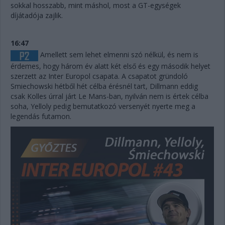
sokkal hosszabb, mint máshol, most a GT-egységek
díjátadója zajlik.
16:47
Amellett sem lehet elmenni szó nélkül, és nem is
érdemes, hogy három év alatt két első és egy második helyet
szerzett az Inter Europol csapata. A csapatot gründoló
Smiechowski hétből hét célba érésnél tart, Dillmann eddig
csak Kolles úrral járt Le Mans-ban, nyilván nem is értek célba
soha, Yelloly pedig bemutatkozó versenyét nyerte meg a
legendás futamon.