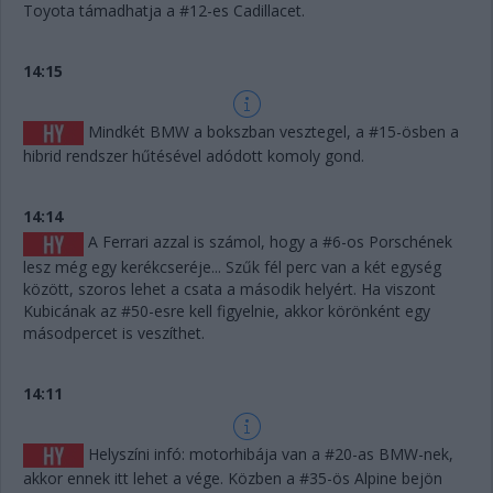
Toyota támadhatja a #12-es Cadillacet.
14:15
Mindkét BMW a bokszban vesztegel, a #15-ösben a
hibrid rendszer hűtésével adódott komoly gond.
14:14
A Ferrari azzal is számol, hogy a #6-os Porschének
lesz még egy kerékcseréje... Szűk fél perc van a két egység
között, szoros lehet a csata a második helyért. Ha viszont
Kubicának az #50-esre kell figyelnie, akkor körönként egy
másodpercet is veszíthet.
14:11
Helyszíni infó: motorhibája van a #20-as BMW-nek,
akkor ennek itt lehet a vége. Közben a #35-ös Alpine bejön