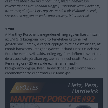
ez volt az utolsó élő ma a Formulán, hiszen hamarosan
következik az F1-es Kanadai Nagydíj. Tartsatok velünk akkor is,
aztán meg aludjatok egy nagyot, minden jót kívánunk nektek,
szeressétek nagyon az endurance-versenyzést, sziasztok!
17:00
A Manthey Porsche is megérdemel még egy említést, hiszen
az LM GT3 kategória rövid történetében kettőnél két
győzelemnél járnak, a csapat éppúgy, mint az osztrák ász, az
immár hatszoros kategóriagyőztes Richard Lietz. Ősidők óta
Porsche-versenyző, valószínűleg egy Porschében is született,
de a csúcskategóriában egyszer sem indulhatott. Riccardo
Pera még csak 25 éves, de ez már a harmadik
kategóraidobogója, Ryan Hardwick pedig első komolyabb
eredményét érte el harmadik Le Mans-ján.