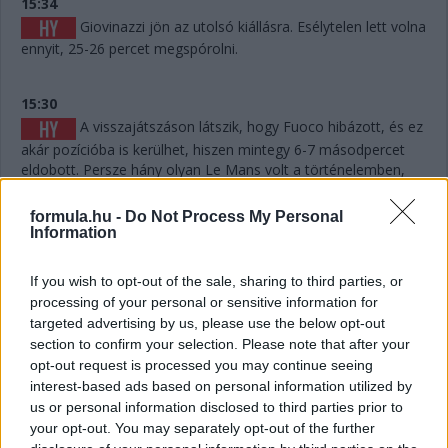
15:34
Giovinazzi jön az utolsó kiállásra. Esélytelen lett volna
ennyit, 25-26 percet megspórolni.
15:30
A visszajátszáson látszik, hogy Fuoco hibázott, és ez
akár pozícióba is kerülhet, hiszen mintegy 6-7 másodpercet
eldobott. Persze hány olyan Le Mans volt a történelemben,
ahol 6-7 másodperc számított egy dobogós helyen...? Kevés.
formula.hu -
Do Not Process My Personal
Information
15:29
Giovinazzi 42-vel vezet Kubica előtt, és jöhet majd
If you wish to opt-out of the sale, sharing to third parties, or
egy rövid utolsó kiállásra mindjárt.
processing of your personal or sensitive information for
targeted advertising by us, please use the below opt-out
15:29
section to confirm your selection. Please note that after your
opt-out request is processed you may continue seeing
Na nézzük, mi a helyet: Kubica 10 másodperccel
interest-based ads based on personal information utilized by
vezet Estre előtt, aki újabb kilenccel a most sokat bukó Fuoco
us or personal information disclosed to third parties prior to
előtt.
your opt-out. You may separately opt-out of the further