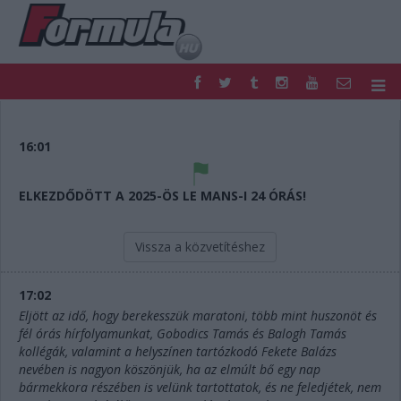
F1
PARC FERMÉ
FORMULA
MOTOR
16:01
NEMZETKÖZI
HAZAI
RETRO
EGYÉB
ELKEZDŐDÖTT A 2025-ÖS LE MANS-I 24 ÓRÁS!
PODCAST
SHOP
LIVE
TIPPJÁTÉK
Vissza a közvetítéshez
DIGITÁLIS MAGAZIN
PONTÁLLÁSOK
VERSENYNAPTÁRAK
17:02
Eljött az idő, hogy berekesszük maratoni, több mint huszonöt és
fél órás hírfolyamunkat, Gobodics Tamás és Balogh Tamás
kollégák, valamint a helyszínen tartózkodó Fekete Balázs
nevében is nagyon köszönjük, ha az elmúlt bő egy nap
bármekkora részében is velünk tartottatok, és ne feledjétek, nem