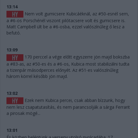
13:14
Nem volt gumicsere Kubicáéknál, az #50-esnél sem,
a #6-os Porschénél viszont pilótacsere volt és gumicsere is.
Matt Campbell ült be a #6-osba, ezzel valószínűleg ő lesz a
befutó.
13:09
170 perccel a vége előtt egyszerre jön majd bokszba
a #83-as, az #50-es és a #6-os, Kubica most stabilizálni tudta
a tizenpár másodperces előnyét. Az #51-es valószínűleg
három körrel később jön majd.
13:02
Ezek nem Kubica percei, csak abban bízzunk, hogy
nem lesz csapatutasítás, és nem parancsolják a sárga Ferrarit
a pirosak mögé...
13:01
És közben beléptünk a verseny utolsó nyolcadába. 17