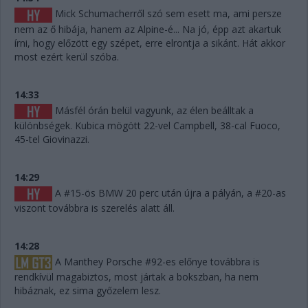
Mick Schumacherről szó sem esett ma, ami persze
nem az ő hibája, hanem az Alpine-é... Na jó, épp azt akartuk
írni, hogy előzött egy szépet, erre elrontja a sikánt. Hát akkor
most ezért kerül szóba.
14:33
Másfél órán belül vagyunk, az élen beálltak a
különbségek. Kubica mögött 22-vel Campbell, 38-cal Fuoco,
45-tel Giovinazzi.
14:29
A #15-ös BMW 20 perc után újra a pályán, a #20-as
viszont továbbra is szerelés alatt áll.
14:28
A Manthey Porsche #92-es előnye továbbra is
rendkívül magabiztos, most jártak a bokszban, ha nem
hibáznak, ez sima győzelem lesz.