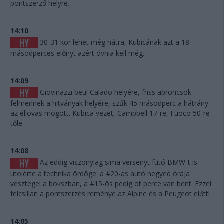
pontszerző helyre.
14:10
30-31 kör lehet még hátra, Kubicának azt a 18
másodperces előnyt azért óvnia kell még.
14:09
Giovinazzi beül Calado helyére, friss abroncsok
felmennek a hitványak helyére, szűk 45 másodperc a hátrány
az éllovas mögött. Kubica vezet, Campbell 17-re, Fuoco 50-re
tőle.
14:08
Az eddig viszonylag sima versenyt futó BMW-t is
utolérte a technika ördöge: a #20-as autó negyed órája
vesztegel a bokszban, a #15-ös pedig öt perce van bent. Ezzel
felcsillan a pontszerzés reménye az Alpine és a Peugeot előtt!
14:05