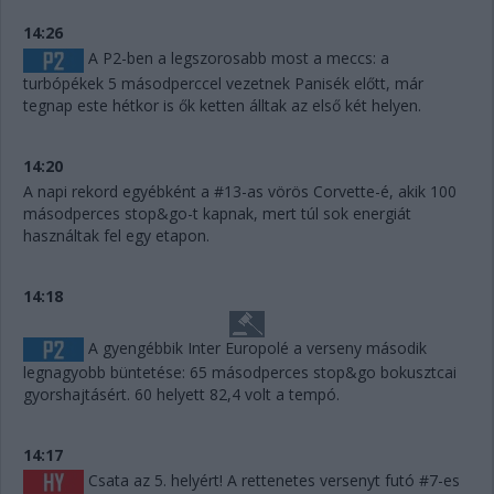
14:26
A P2-ben a legszorosabb most a meccs: a
turbópékek 5 másodperccel vezetnek Panisék előtt, már
tegnap este hétkor is ők ketten álltak az első két helyen.
14:20
A napi rekord egyébként a #13-as vörös Corvette-é, akik 100
másodperces stop&go-t kapnak, mert túl sok energiát
használtak fel egy etapon.
14:18
A gyengébbik Inter Europolé a verseny második
legnagyobb büntetése: 65 másodperces stop&go bokusztcai
gyorshajtásért. 60 helyett 82,4 volt a tempó.
14:17
Csata az 5. helyért! A rettenetes versenyt futó #7-es