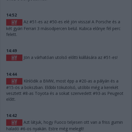
14:52
Az #51-es az #50-es elé jön vissza! A Porsche és a
két gyári Ferrari 3 másodpercen belül. Kubica előnye fél perc
felett.
14:49
Jön a várhatóan utolsó előtti kiállására az #51-es!
14:44
Kínlódik a BMW, most épp a #20-as a pályán és a
#15-ös a bokszban. Előbbi tökutolsó, utóbbi még a kerekét
vesztett #8-as Toyota és a sokat szenvedett #93-as Peugeot
előtt.
14:42
Azt látjuk, hogy Fuoco teljesen ott van a friss gumin
haladó #6-os nyakán. Estre még melegít!