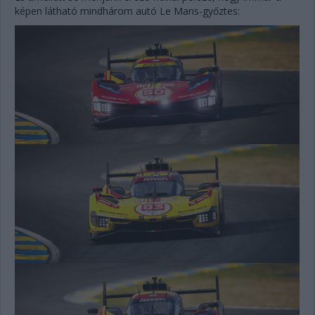
képen látható mindhárom autó Le Mans-győztes: