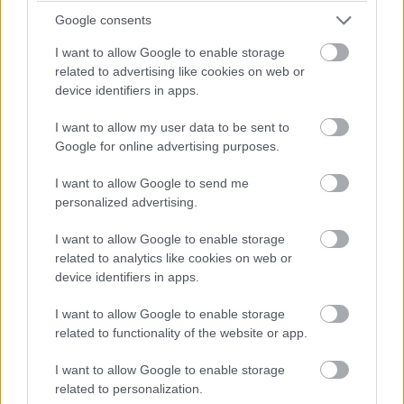
Dráma készül a P2-ben: a szoros csatában élen álló
Google consents
turbópékek versenyzőjét, Nick Yellolyt bokszutcai gyorshajtás
I want to allow Google to enable storage
miatt vizsgálják!
related to advertising like cookies on web or
device identifiers in apps.
15:14
I want to allow my user data to be sent to
Google for online advertising purposes.
Fuocót ezúttal azzal biztatják, hogy sokkal több
pályaelhagyása van az előtte haladó Porschének, szóval ő
I want to allow Google to send me
többet kockáztathat, mint riválisa.
personalized advertising.
I want to allow Google to enable storage
15:09
related to analytics like cookies on web or
device identifiers in apps.
Fuocónak jelzik, hogy nyugodtan nyomja ki az autó
I want to allow Google to enable storage
szemét, mert a 4. helynél hátrébb úgyse esik...
related to functionality of the website or app.
15:08
I want to allow Google to enable storage
Fuoco otthagyja Giovinazzit és közelíti a második
related to personalization.