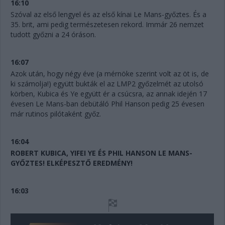
16:10
Szóval az első lengyel és az első kínai Le Mans-győztes. És a
35. brit, ami pedig természetesen rekord. Immár 26 nemzet
tudott győzni a 24 óráson.
16:07
Azok után, hogy négy éve (a mérnöke szerint volt az öt is, de
ki számolja!) együtt bukták el az LMP2 győzelmét az utolsó
körben, Kubica és Ye együtt ér a csúcsra, az annak idején 17
évesen Le Mans-ban debütáló Phil Hanson pedig 25 évesen
már rutinos pilótaként győz.
16:04
ROBERT KUBICA, YIFEI YE ÉS PHIL HANSON LE MANS-
GYŐZTES! ELKÉPESZTŐ EREDMÉNY!
16:03