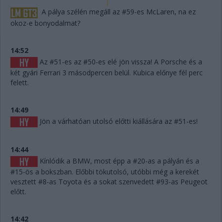
A pálya szélén megáll az #59-es McLaren, na ez
okoz-e bonyodalmat?
14:52
Az #51-es az #50-es elé jön vissza! A Porsche és a
két gyári Ferrari 3 másodpercen belül. Kubica előnye fél perc
felett.
14:49
Jön a várhatóan utolsó előtti kiállására az #51-es!
14:44
Kínlódik a BMW, most épp a #20-as a pályán és a
#15-ös a bokszban. Előbbi tökutolsó, utóbbi még a kerekét
vesztett #8-as Toyota és a sokat szenvedett #93-as Peugeot
előtt.
14:42