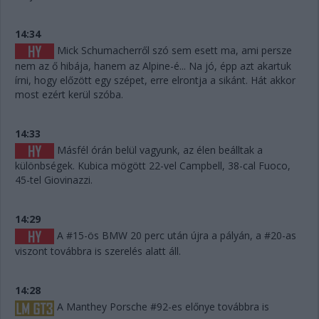
14:34
Mick Schumacherről szó sem esett ma, ami persze
nem az ő hibája, hanem az Alpine-é... Na jó, épp azt akartuk
írni, hogy előzött egy szépet, erre elrontja a sikánt. Hát akkor
most ezért kerül szóba.
14:33
Másfél órán belül vagyunk, az élen beálltak a
különbségek. Kubica mögött 22-vel Campbell, 38-cal Fuoco,
45-tel Giovinazzi.
14:29
A #15-ös BMW 20 perc után újra a pályán, a #20-as
viszont továbbra is szerelés alatt áll.
14:28
A Manthey Porsche #92-es előnye továbbra is