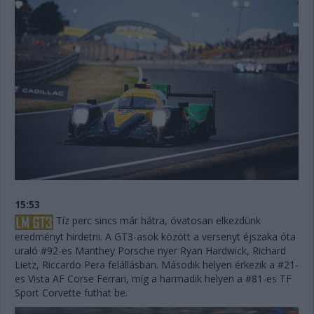
15:53
Tíz perc sincs már hátra, óvatosan elkezdünk
eredményt hirdetni. A GT3-asok között a versenyt éjszaka óta
uraló #92-es Manthey Porsche nyer Ryan Hardwick, Richard
Lietz, Riccardo Pera felállásban. Második helyen érkezik a #21-
es Vista AF Corse Ferrari, míg a harmadik helyen a #81-es TF
Sport Corvette futhat be.