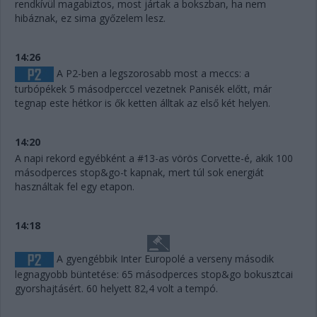
rendkívül magabiztos, most jártak a bokszban, ha nem
hibáznak, ez sima győzelem lesz.
14:26
A P2-ben a legszorosabb most a meccs: a
turbópékek 5 másodperccel vezetnek Panisék előtt, már
tegnap este hétkor is ők ketten álltak az első két helyen.
14:20
A napi rekord egyébként a #13-as vörös Corvette-é, akik 100
másodperces stop&go-t kapnak, mert túl sok energiát
használtak fel egy etapon.
14:18
A gyengébbik Inter Europolé a verseny második
legnagyobb büntetése: 65 másodperces stop&go bokusztcai
gyorshajtásért. 60 helyett 82,4 volt a tempó.