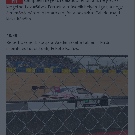
Campbell megelőzi Caladót, feljön a 3. helyre, és
kergetheti az #50-es Ferrarit a második helyen. Igaz, a négy
élmenőből három hamarosan jön a bokszba, Calado majd
kicsit később.
13:49
Rejtett üzenet biztatja a Vasdámákat a táblán – küldi
szemfüles tudósítónk, Fekete Balázs: