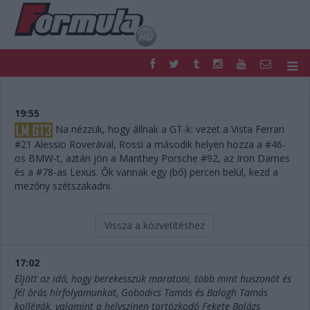
F1
PARC FERMÉ
FORMULA
MOTOR
19:55
NEMZETKÖZI
HAZAI
Na nézzük, hogy állnak a GT-k: vezet a Vista Ferrari
#21 Alessio Roverával, Rossi a második helyen hozza a #46-
RETRO
EGYÉB
os BMW-t, aztán jön a Manthey Porsche #92, az Iron Dames
PODCAST
SHOP
és a #78-as Lexus. Ők vannak egy (bő) percen belül, kezd a
LIVE
TIPPJÁTÉK
mezőny szétszakadni.
DIGITÁLIS MAGAZIN
PONTÁLLÁSOK
VERSENYNAPTÁRAK
Vissza a közvetítéshez
17:02
Eljött az idő, hogy berekesszük maratoni, több mint huszonöt és
fél órás hírfolyamunkat, Gobodics Tamás és Balogh Tamás
kollégák, valamint a helyszínen tartózkodó Fekete Balázs