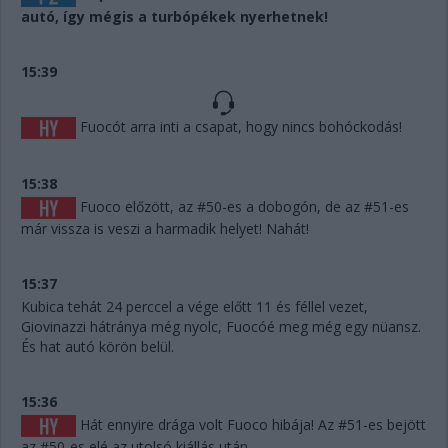
autó, így mégis a turbópékek nyerhetnek!
15:39
Fuocót arra inti a csapat, hogy nincs bohóckodás!
15:38
Fuoco előzött, az #50-es a dobogón, de az #51-es
már vissza is veszi a harmadik helyet! Nahát!
15:37
Kubica tehát 24 perccel a vége előtt 11 és féllel vezet,
Giovinazzi hátránya még nyolc, Fuocóé meg még egy nüansz.
És hat autó körön belül.
15:36
Hát ennyire drága volt Fuoco hibája! Az #51-es bejött
az #50-es elé az utolsó kiállás után.