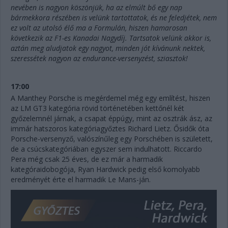
nevében is nagyon köszönjük, ha az elmúlt bő egy nap
bármekkora részében is velünk tartottatok, és ne feledjétek, nem
ez volt az utolsó élő ma a Formulán, hiszen hamarosan
következik az F1-es Kanadai Nagydíj. Tartsatok velünk akkor is,
aztán meg aludjatok egy nagyot, minden jót kívánunk nektek,
szeressétek nagyon az endurance-versenyzést, sziasztok!
17:00
A Manthey Porsche is megérdemel még egy említést, hiszen
az LM GT3 kategória rövid történetében kettőnél két
győzelemnél járnak, a csapat éppúgy, mint az osztrák ász, az
immár hatszoros kategóriagyőztes Richard Lietz. Ősidők óta
Porsche-versenyző, valószínűleg egy Porschében is született,
de a csúcskategóriában egyszer sem indulhatott. Riccardo
Pera még csak 25 éves, de ez már a harmadik
kategóraidobogója, Ryan Hardwick pedig első komolyabb
eredményét érte el harmadik Le Mans-ján.