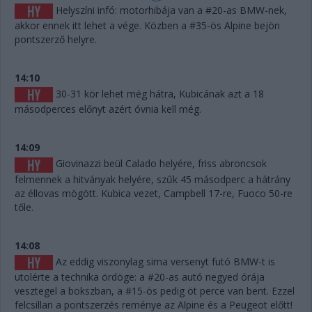
Helyszíni infó: motorhibája van a #20-as BMW-nek,
akkor ennek itt lehet a vége. Közben a #35-ös Alpine bejön
pontszerző helyre.
14:10
30-31 kör lehet még hátra, Kubicának azt a 18
másodperces előnyt azért óvnia kell még.
14:09
Giovinazzi beül Calado helyére, friss abroncsok
felmennek a hitványak helyére, szűk 45 másodperc a hátrány
az éllovas mögött. Kubica vezet, Campbell 17-re, Fuoco 50-re
tőle.
14:08
Az eddig viszonylag sima versenyt futó BMW-t is
utolérte a technika ördöge: a #20-as autó negyed órája
vesztegel a bokszban, a #15-ös pedig öt perce van bent. Ezzel
felcsillan a pontszerzés reménye az Alpine és a Peugeot előtt!