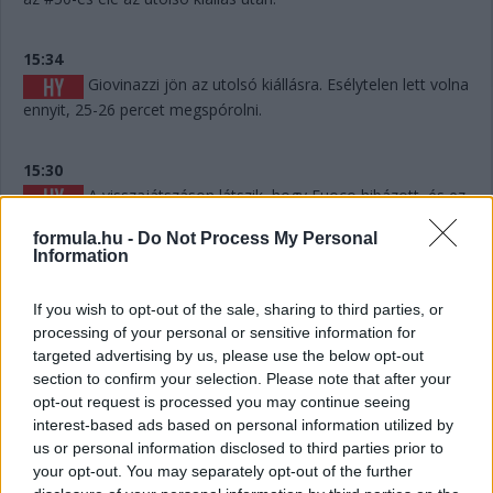
15:34
Giovinazzi jön az utolsó kiállásra. Esélytelen lett volna
ennyit, 25-26 percet megspórolni.
15:30
A visszajátszáson látszik, hogy Fuoco hibázott, és ez
akár pozícióba is kerülhet, hiszen mintegy 6-7 másodpercet
formula.hu -
Do Not Process My Personal
eldobott. Persze hány olyan Le Mans volt a történelemben,
Information
ahol 6-7 másodperc számított egy dobogós helyen...? Kevés.
If you wish to opt-out of the sale, sharing to third parties, or
15:29
processing of your personal or sensitive information for
Giovinazzi 42-vel vezet Kubica előtt, és jöhet majd
targeted advertising by us, please use the below opt-out
egy rövid utolsó kiállásra mindjárt.
section to confirm your selection. Please note that after your
opt-out request is processed you may continue seeing
interest-based ads based on personal information utilized by
15:29
us or personal information disclosed to third parties prior to
Na nézzük, mi a helyet: Kubica 10 másodperccel
your opt-out. You may separately opt-out of the further
vezet Estre előtt, aki újabb kilenccel a most sokat bukó Fuoco