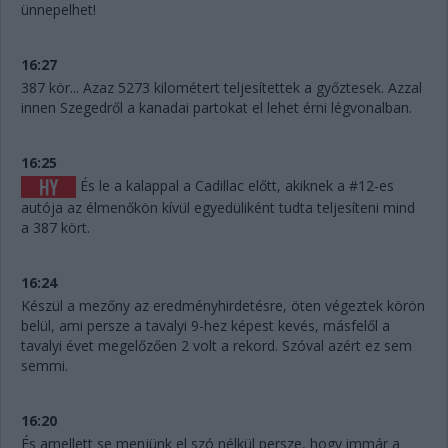
ünnepelhet!
16:27
387 kör... Azaz 5273 kilométert teljesítettek a győztesek. Azzal
innen Szegedről a kanadai partokat el lehet érni légvonalban.
16:25
És le a kalappal a Cadillac előtt, akiknek a #12-es
autója az élmenőkön kívül egyedüliként tudta teljesíteni mind
a 387 kört.
16:24
Készül a mezőny az eredményhirdetésre, öten végeztek körön
belül, ami persze a tavalyi 9-hez képest kevés, másfelől a
tavalyi évet megelőzően 2 volt a rekord. Szóval azért ez sem
semmi.
16:20
És amellett se menjünk el szó nélkül persze, hogy immár a