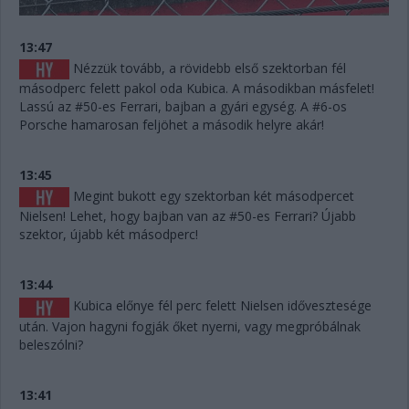
13:47
Nézzük tovább, a rövidebb első szektorban fél
másodperc felett pakol oda Kubica. A másodikban másfelet!
Lassú az #50-es Ferrari, bajban a gyári egység. A #6-os
Porsche hamarosan feljöhet a második helyre akár!
13:45
Megint bukott egy szektorban két másodpercet
Nielsen! Lehet, hogy bajban van az #50-es Ferrari? Újabb
szektor, újabb két másodperc!
13:44
Kubica előnye fél perc felett Nielsen idővesztesége
után. Vajon hagyni fogják őket nyerni, vagy megpróbálnak
beleszólni?
13:41