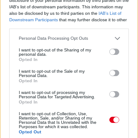
disclosure of your personal information by third parties on the
előtt.
IAB’s list of downstream participants. This information may
also be disclosed by us to third parties on the
IAB’s List of
Downstream Participants
that may further disclose it to other
15:27
third parties.
Itt a dráma! A turbópékek kapnak egy áthajtásos
büntetést, és ezzel valószínűleg bukják a győzelmet! Yelloly
Please note that this website/app uses one or more Google
Personal Data Processing Opt Outs
gyorshajtása nagyon sokba kerül. Massonék, a VDS Panis
services and may gather and store information including but
meg fogja nyerni a kategóriát.
not limited to your visit or usage behaviour. You may click to
I want to opt-out of the Sharing of my
personal data.
grant or deny consent to Google and its third-party tags to
Opted In
use your data for below specified purposes in below Google
15:25
consent section.
Kulcsfontosságú pillanat: egy körrel Kubica után
I want to opt-out of the Sale of my
Personal Data.
bokszban a #6-os és bokszban az #50-es! Mindkettő tankolt,
Opted In
Kubica viszont előttük frissebb gumin!
I want to opt-out of processing my
Personal Data for Targeted Advertising.
15:21
Opted In
Kubica hozza az autót az utolsó kiállásra! Kereket
I want to opt-out of Collection, Use,
cserélnek a #83-ason, de Kubica marad az autóban. A #6-os
Retention, Sale, and/or Sharing of my
és az #50-es a következő körben jön, az #51-es később.
Personal Data that Is Unrelated with the
Purposes for which it was collected.
Opted Out
15:18