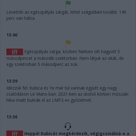
Levették az egészpályás sárgát, lehet száguldani tovább. 140
perc van hátra.
13:40
Egészpályás sárga, közben Nielsen ott hagyott 5
másodpercet a második szektorban. Nem látjuk az okát, de
egy szektorban 5 másodperc az sok.
13:39
Idézzük fel: Kubica és Ye már túl vannak együtt egy nagy
csalódáson Le Mans-ban: 2021-ben az utolsó körben műszaki
hiba miatt bukták el az LMP2-es győzelmet.
13:36
Hoppá! Kubicát megkérdezik, végigcsinálná-e a