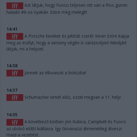
Azt látjuk, hogy Fuoco teljesen ott van a friss gumin
haladó #6-os nyakán. Estre még melegít!
14:41
A Porsche kereket és pilótát cserél: Kevin Estre kapja
meg az esélyt, hogy a verseny végén is varázsoljon! Mindjárt
látjuk, mi a helyzet.
14:38
Jönnek az éllovasok a bokszba!
14:37
Schumacher ismét előz, ezzel megvan a 11. hely!
14:35
A következő körben jön Kubica, Campbell és Fuoco
az utolsó előtti kiállásra. Így Giovinazzi átmenetileg átveszi
majd a vezetést.