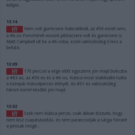
kelljen.
13:14
Nem volt gumicsere Kubicáéknál, az #50-esnél sem,
a #6-os Porschénél viszont pilótacsere volt és gumicsere is.
Matt Campbell ült be a #6-osba, ezzel valószínűleg ő lesz a
befutó.
13:09
170 perccel a vége előtt egyszerre jön majd bokszba
a #83-as, az #50-es és a #6-os, Kubica most stabilizálni tudta
a tizenpár másodperces előnyét. Az #51-es valószínűleg
három körrel később jön majd.
13:02
Ezek nem Kubica percei, csak abban bízzunk, hogy
nem lesz csapatutasítás, és nem parancsolják a sárga Ferrarit
a pirosak mögé...