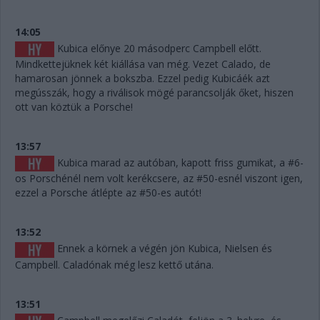
14:05
Kubica előnye 20 másodperc Campbell előtt.
Mindkettejüknek két kiállása van még. Vezet Calado, de
hamarosan jönnek a bokszba. Ezzel pedig Kubicáék azt
megússzák, hogy a riválisok mögé parancsolják őket, hiszen
ott van köztük a Porsche!
13:57
Kubica marad az autóban, kapott friss gumikat, a #6-
os Porschénél nem volt kerékcsere, az #50-esnél viszont igen,
ezzel a Porsche átlépte az #50-es autót!
13:52
Ennek a körnek a végén jön Kubica, Nielsen és
Campbell. Caladónak még lesz kettő utána.
13:51