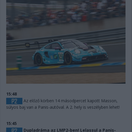
15:48
Az előző körben 14 másodpercet kapott Masson,
súlyos baj van a Panis-autóval. A 2. hely is veszélyben lehet!
15:45
Dupladráma az LMP2-ben! Lelassul a Panis-