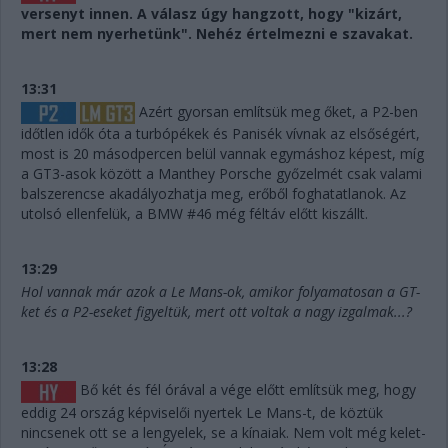
versenyt innen. A válasz úgy hangzott, hogy "kizárt,
mert nem nyerhetünk". Nehéz értelmezni e szavakat.
13:31
Azért gyorsan említsük meg őket, a P2-ben
időtlen idők óta a turbópékek és Panisék vívnak az elsőségért,
most is 20 másodpercen belül vannak egymáshoz képest, míg
a GT3-asok között a Manthey Porsche győzelmét csak valami
balszerencse akadályozhatja meg, erőből foghatatlanok. Az
utolsó ellenfelük, a BMW #46 még féltáv előtt kiszállt.
13:29
Hol vannak már azok a Le Mans-ok, amikor folyamatosan a GT-
ket és a P2-eseket figyeltük, mert ott voltak a nagy izgalmak...?
13:28
Bő két és fél órával a vége előtt említsük meg, hogy
eddig 24 ország képviselői nyertek Le Mans-t, de köztük
nincsenek ott se a lengyelek, se a kínaiak. Nem volt még kelet-