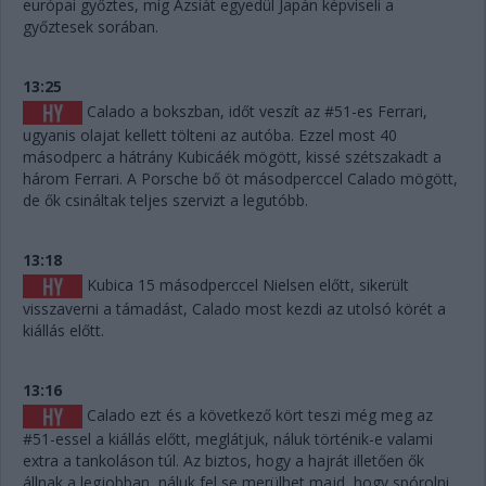
európai győztes, míg Ázsiát egyedül Japán képviseli a
győztesek sorában.
13:25
Calado a bokszban, időt veszít az #51-es Ferrari,
ugyanis olajat kellett tölteni az autóba. Ezzel most 40
másodperc a hátrány Kubicáék mögött, kissé szétszakadt a
három Ferrari. A Porsche bő öt másodperccel Calado mögött,
de ők csináltak teljes szervizt a legutóbb.
13:18
Kubica 15 másodperccel Nielsen előtt, sikerült
visszaverni a támadást, Calado most kezdi az utolsó körét a
kiállás előtt.
13:16
Calado ezt és a következő kört teszi még meg az
#51-essel a kiállás előtt, meglátjuk, náluk történik-e valami
extra a tankoláson túl. Az biztos, hogy a hajrát illetően ők
állnak a legjobban, náluk fel se merülhet majd, hogy spórolni