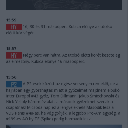
15:59
16, 30 és 31 másodperc Kubica előnye az utolsó
előtti kör végén.
15:57
Négy perc van hátra. Az utolsó előtti körét kezdte eg
az élmezőny. Kubica előnye 16 másodperc.
15:56
A P2-esek között az egész versenyen remeklő, de a
hajrában egy gyorshajtás miatt a győzelmet majdnem elbukó
Inter Europol #43 győz, Tom Dillmann, Jakub Śmiechowski és
Nick Yelloly három év alatt a második győzelmet szerzik a
csapatnak! Micsoda nap ez a lengyeleknek! Második lesz a
VDS Panis #48-as, ha végigbírják, a legjobb Pro-Am egység, a
#199-es AO by TF (Spike) pedig harmadik lesz.