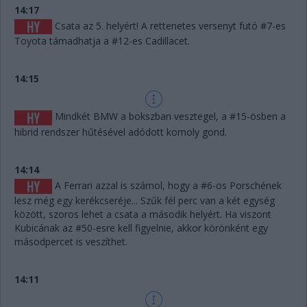
14:17
Csata az 5. helyért! A rettenetes versenyt futó #7-es
Toyota támadhatja a #12-es Cadillacet.
14:15
Mindkét BMW a bokszban vesztegel, a #15-ösben a
hibrid rendszer hűtésével adódott komoly gond.
14:14
A Ferrari azzal is számol, hogy a #6-os Porschének
lesz még egy kerékcseréje... Szűk fél perc van a két egység
között, szoros lehet a csata a második helyért. Ha viszont
Kubicának az #50-esre kell figyelnie, akkor körönként egy
másodpercet is veszíthet.
14:11