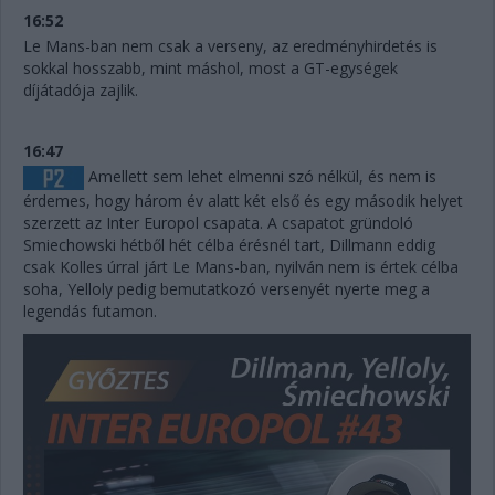
16:52
Le Mans-ban nem csak a verseny, az eredményhirdetés is
sokkal hosszabb, mint máshol, most a GT-egységek
díjátadója zajlik.
16:47
Amellett sem lehet elmenni szó nélkül, és nem is
érdemes, hogy három év alatt két első és egy második helyet
szerzett az Inter Europol csapata. A csapatot gründoló
Smiechowski hétből hét célba érésnél tart, Dillmann eddig
csak Kolles úrral járt Le Mans-ban, nyilván nem is értek célba
soha, Yelloly pedig bemutatkozó versenyét nyerte meg a
legendás futamon.