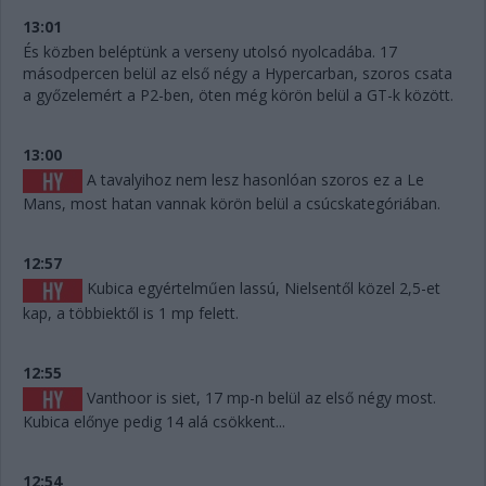
13:01
És közben beléptünk a verseny utolsó nyolcadába. 17
másodpercen belül az első négy a Hypercarban, szoros csata
a győzelemért a P2-ben, öten még körön belül a GT-k között.
13:00
A tavalyihoz nem lesz hasonlóan szoros ez a Le
Mans, most hatan vannak körön belül a csúcskategóriában.
12:57
Kubica egyértelműen lassú, Nielsentől közel 2,5-et
kap, a többiektől is 1 mp felett.
12:55
Vanthoor is siet, 17 mp-n belül az első négy most.
Kubica előnye pedig 14 alá csökkent...
12:54