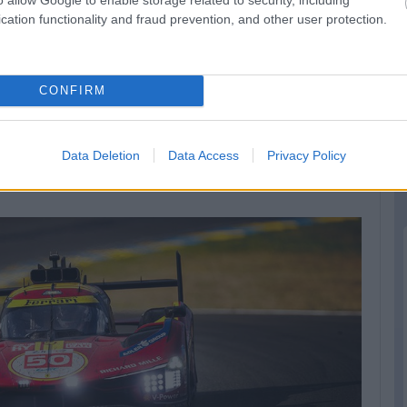
cation functionality and fraud prevention, and other user protection.
 akiknek a #12-es autója az élmenőkön kívül egyedüliként tudta
CONFIRM
en végeztek körön belül, ami persze a tavalyi 9-hez képest
2 volt a rekord. Szóval azért ez sem semmi.
Data Deletion
Data Access
Privacy Policy
sze, hogy immár a képen látható mindhárom autó Le Mans-