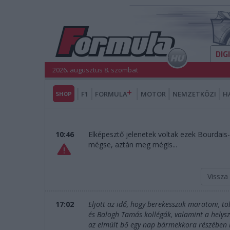
DIG
2026. augusztus 8. szombat
SHOP
F1
FORMULA
MOTOR
NEMZETKÖZI
H
10:46
Elképesztő jelenetek voltak ezek Bourdais-
mégse, aztán meg mégis...
Vissza
17:02
Eljött az idő, hogy berekesszük maratoni, t
és Balogh Tamás kollégák, valamint a helys
az elmúlt bő egy nap bármekkora részében is 