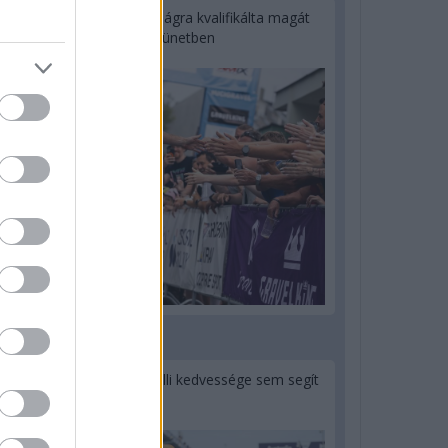
Kerékpáros világbajnokságra kvalifikálta magát
Bottas az F1-es nyári szünetben
2 napja
Montoya szerint Antonelli kedvessége sem segít
Russellen