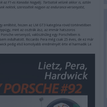
 az F1-es Kanadai Nagydíj. Tartsatok velünk akkor is, aztán
unk nektek, szeressétek nagyon az endurance-versenyzést,
 említést, hiszen az LM GT3 kategória rövid történetében
 éppúgy, mint az osztrák ász, az immár hatszoros
a Porsche-versenyző, valószínűleg egy Porschében is
 sem indulhatott. Riccardo Pera még csak 25 éves, de ez már
wick pedig első komolyabb eredményét érte el harmadik Le