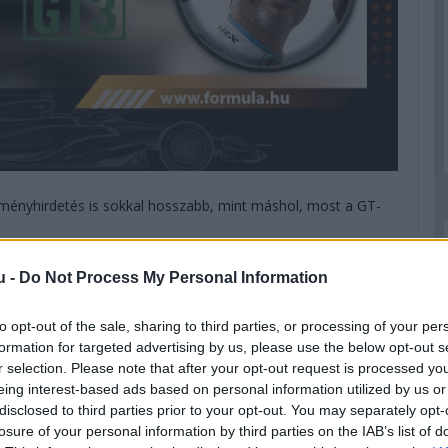
ményhirdetés is sokkal hosszabb, mint máshol, most a GT-
u -
Do Not Process My Personal Information
lkül, és nem is érdemes, hogy három év alatt két első és
pol csapata. A csapatot gründoló Smiechowski hétből hét
les úrral járt Le Mans-ban, nyilván nem is értek célba soha,
to opt-out of the sale, sharing to third parties, or processing of your per
te meg a legendás futamon.
formation for targeted advertising by us, please use the below opt-out s
r selection. Please note that after your opt-out request is processed y
eing interest-based ads based on personal information utilized by us or
disclosed to third parties prior to your opt-out. You may separately opt-
losure of your personal information by third parties on the IAB’s list of