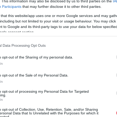
. This information may also be disclosed by us to third parties on the
IA
Participants
that may further disclose it to other third parties.
 that this website/app uses one or more Google services and may gath
including but not limited to your visit or usage behaviour. You may click 
 to Google and its third-party tags to use your data for below specifi
ogle consent section.
l Data Processing Opt Outs
o opt-out of the Sharing of my personal data.
In
o opt-out of the Sale of my Personal Data.
In
to opt-out of processing my Personal Data for Targeted
ing.
In
o opt-out of Collection, Use, Retention, Sale, and/or Sharing
ersonal Data that Is Unrelated with the Purposes for which it
lected.