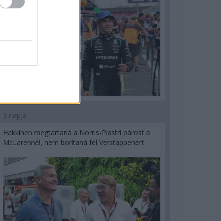
3 napja
Hakkinen megtartaná a Norris-Piastri párost a
McLarennél, nem borítaná fel Verstappenért