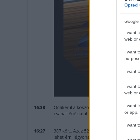
Opted 
Google 
I want t
web or d
I want t
purpose
I want 
I want t
web or d
I want t
16:38
Odakerül a koszorú Kubica, Ye és Hanson 
or app.
csapatfőnökként ünnepelhet!
I want t
16:27
387 kör... Azaz 5273 kilométert teljesített
lehet érni légvonalban.
I want t