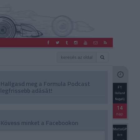
Hallgasd meg a Formula Podcast
F1
legfrissebb adását!
Holland
Nagydíj
14
nap
Kövess minket a Facebookon
MotoGP
Brit