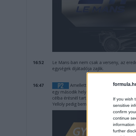
16:52
Le Mans-ban nem csak a verseny, az ered
egységek díjátadója zajlik.
formula.h
16:47
Amellett sem lehet elmenni szó né
egy második helyet szerzett az Inter Euro
célba érésnél tart, Dillmann eddig csak Kol
If you wish 
Yelloly pedig bemutatkozó versenyét nyer
sensitive in
confirm you
continue se
information 
further disc