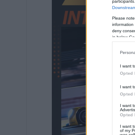
participants
Downstream 
Please note
information 
deny consent
in below Go
Persona
I want t
Opted 
I want t
Opted 
I want 
Advertis
Opted 
I want t
of my P
was col