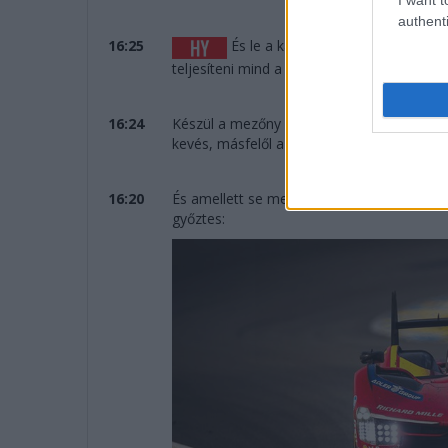
authenti
16:25
És le a kalappal a Cadillac előtt,
teljesíteni mind a 387 kört.
16:24
Készül a mezőny az eredményhirdetésre, öt
kevés, másfelől a tavalyi évet megelőzően 
16:20
És amellett se menjünk el szó nélkül per
győztes: