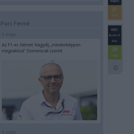
Nagydíj
21
óra
Parc Fermé
WEC
5 órája
Austini 6
órás
Az F1-es Német Nagydíj „mindenképpen
29
megvalósul” Domenicali szerint
nap
9 órája