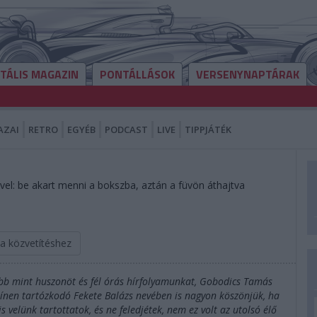
ITÁLIS MAGAZIN
PONTÁLLÁSOK
VERSENYNAPTÁRAK
AZAI
RETRO
EGYÉB
PODCAST
LIVE
TIPPJÁTÉK
vel: be akart menni a bokszba, aztán a füvön áthajtva
 a közvetítéshez
öbb mint huszonöt és fél órás hírfolyamunkat, Gobodics Tamás
zínen tartózkodó Fekete Balázs nevében is nagyon köszönjük, ha
velünk tartottatok, és ne feledjétek, nem ez volt az utolsó élő