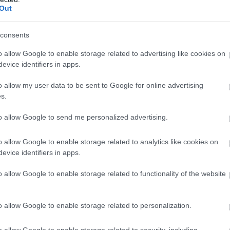
Out
consents
o allow Google to enable storage related to advertising like cookies on
evice identifiers in apps.
o allow my user data to be sent to Google for online advertising
s.
to allow Google to send me personalized advertising.
o allow Google to enable storage related to analytics like cookies on
evice identifiers in apps.
o allow Google to enable storage related to functionality of the website
nyakába. Csodálatos pillanatok ezek, Amato Ferrari
o allow Google to enable storage related to personalization.
ek a győztesek. Azzal innen Szegedről a kanadai partokat el
o allow Google to enable storage related to security, including