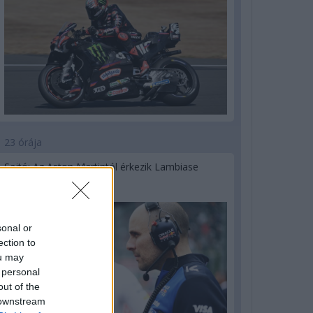
23 órája
Sajtó: Az Aston Martintól érkezik Lambiase
utódja a Red Bullhoz?
sonal or
ection to
ou may
 personal
out of the
 downstream