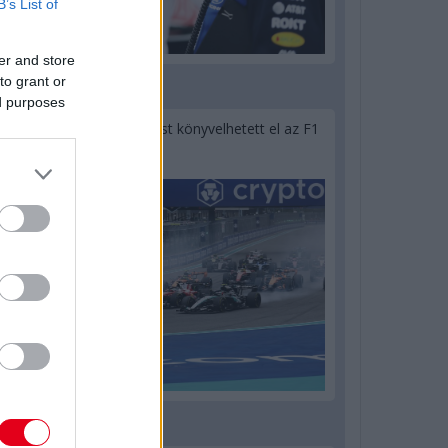
B’s List of
er and store
to grant or
1 napja
ed purposes
Óriási bevétel-visszaesést könyvelhetett el az F1
a második negyedévben
1 napja