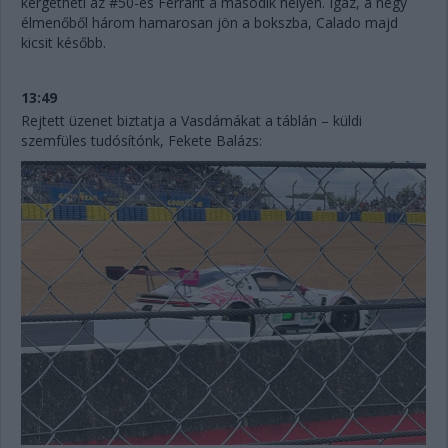
kergetheti az #50-es Ferrarit a második helyen. Igaz, a négy
élmenőből három hamarosan jön a bokszba, Calado majd
kicsit később.
13:49
Rejtett üzenet biztatja a Vasdámákat a táblán – küldi
szemfüles tudósítónk, Fekete Balázs: