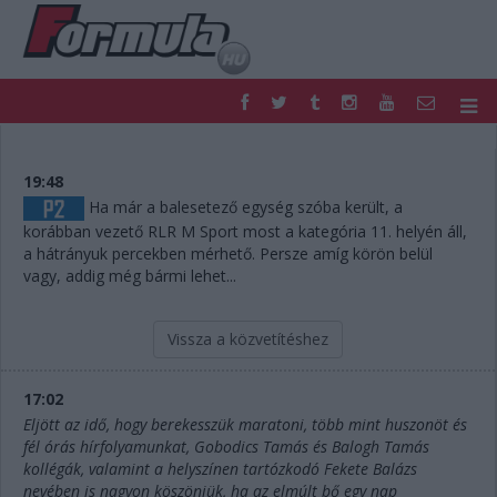
F1
PARC FERMÉ
FORMULA
MOTOR
19:48
NEMZETKÖZI
HAZAI
Ha már a balesetező egység szóba került, a
korábban vezető RLR M Sport most a kategória 11. helyén áll,
RETRO
EGYÉB
a hátrányuk percekben mérhető. Persze amíg körön belül
PODCAST
SHOP
vagy, addig még bármi lehet...
LIVE
TIPPJÁTÉK
DIGITÁLIS MAGAZIN
PONTÁLLÁSOK
Vissza a közvetítéshez
VERSENYNAPTÁRAK
17:02
Eljött az idő, hogy berekesszük maratoni, több mint huszonöt és
fél órás hírfolyamunkat, Gobodics Tamás és Balogh Tamás
kollégák, valamint a helyszínen tartózkodó Fekete Balázs
nevében is nagyon köszönjük, ha az elmúlt bő egy nap