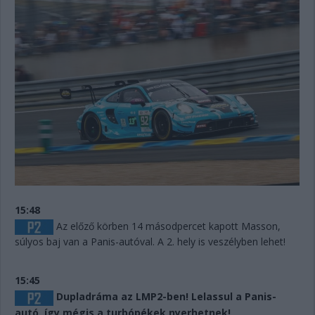
15:48
Az előző körben 14 másodpercet kapott Masson,
súlyos baj van a Panis-autóval. A 2. hely is veszélyben lehet!
15:45
Dupladráma az LMP2-ben! Lelassul a Panis-
autó, így mégis a turbópékek nyerhetnek!