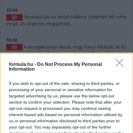
15:34
Giovinazzi jön az utolsó kiállásra. Esélytelen lett volna
ennyit, 25-26 percet megspórolni.
15:30
A visszajátszáson látszik, hogy Fuoco hibázott, és ez
akár pozícióba is kerülhet, hiszen mintegy 6-7 másodpercet
eldobott. Persze hány olyan Le Mans volt a történelemben,
formula.hu -
Do Not Process My Personal
ahol 6-7 másodperc számított egy dobogós helyen...? Kevés.
Information
15:29
If you wish to opt-out of the sale, sharing to third parties, or
Giovinazzi 42-vel vezet Kubica előtt, és jöhet majd
processing of your personal or sensitive information for
egy rövid utolsó kiállásra mindjárt.
targeted advertising by us, please use the below opt-out
section to confirm your selection. Please note that after your
opt-out request is processed you may continue seeing
15:29
interest-based ads based on personal information utilized by
Na nézzük, mi a helyet: Kubica 10 másodperccel
us or personal information disclosed to third parties prior to
vezet Estre előtt, aki újabb kilenccel a most sokat bukó Fuoco
your opt-out. You may separately opt-out of the further
előtt.