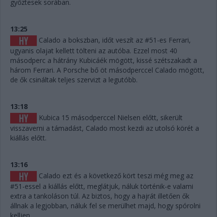
győztesek sorában.
13:25
Calado a bokszban, időt veszít az #51-es Ferrari,
ugyanis olajat kellett tölteni az autóba. Ezzel most 40
másodperc a hátrány Kubicáék mögött, kissé szétszakadt a
három Ferrari. A Porsche bő öt másodperccel Calado mögött,
de ők csináltak teljes szervizt a legutóbb.
13:18
Kubica 15 másodperccel Nielsen előtt, sikerült
visszaverni a támadást, Calado most kezdi az utolsó körét a
kiállás előtt.
13:16
Calado ezt és a következő kört teszi még meg az
#51-essel a kiállás előtt, meglátjuk, náluk történik-e valami
extra a tankoláson túl. Az biztos, hogy a hajrát illetően ők
állnak a legjobban, náluk fel se merülhet majd, hogy spórolni
kelljen.