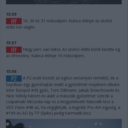
15:59
16, 30 és 31 másodperc Kubica előnye az utolsó
előtti kör végén.
15:57
Négy perc van hátra. Az utolsó előtti körét kezdte eg
az élmezőny. Kubica előnye 16 másodperc.
15:56
A P2-esek között az egész versenyen remeklő, de a
hajrában egy gyorshajtás miatt a győzelmet majdnem elbukó
Inter Europol #43 győz, Tom Dillmann, Jakub Śmiechowski és
Nick Yelloly három év alatt a második győzelmet szerzik a
csapatnak! Micsoda nap ez a lengyeleknek! Második lesz a
VDS Panis #48-as, ha végigbírják, a legjobb Pro-Am egység, a
#199-es AO by TF (Spike) pedig harmadik lesz.