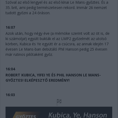
Szóval az első lengyel és az első kínai Le Mans-győztes. És a
35. brit, ami pedig természetesen rekord. Immár 26 nemzet
tudott győzni a 24 óráson.
16:07
Azok után, hogy négy éve (a mérnöke szerint volt az öt is, de
ki számolja!) együtt bukták el az LMP2 győzelmét az utolsó
körben, Kubica és Ye együtt ér a csúcsra, az annak idején 17
évesen Le Mans-ban debütáló Phil Hanson pedig 25 évesen
már rutinos pilótaként győz.
16:04
ROBERT KUBICA, YIFEI YE ÉS PHIL HANSON LE MANS-
GYŐZTES! ELKÉPESZTŐ EREDMÉNY!
16:03