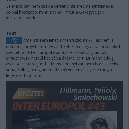
Le Mans-ban nem csak a verseny, az eredményhirdetés is
sokkal hosszabb, mint máshol, most a GT-egységek
díjátadója zajlik.
16:47
Amellett sem lehet elmenni szó nélkül, és nem is
érdemes, hogy három év alatt két első és egy második helyet
szerzett az Inter Europol csapata. A csapatot gründoló
Smiechowski hétből hét célba érésnél tart, Dillmann eddig
csak Kolles úrral járt Le Mans-ban, nyilván nem is értek célba
soha, Yelloly pedig bemutatkozó versenyét nyerte meg a
legendás futamon.