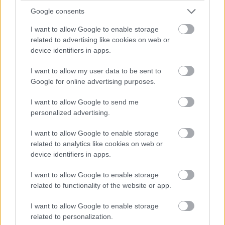
Dráma készül a P2-ben: a szoros csatában élen álló
Google consents
turbópékek versenyzőjét, Nick Yellolyt bokszutcai gyorshajtás
miatt vizsgálják!
I want to allow Google to enable storage
related to advertising like cookies on web or
15:14
device identifiers in apps.
I want to allow my user data to be sent to
Fuocót ezúttal azzal biztatják, hogy sokkal több
Google for online advertising purposes.
pályaelhagyása van az előtte haladó Porschének, szóval ő
többet kockáztathat, mint riválisa.
I want to allow Google to send me
personalized advertising.
15:09
I want to allow Google to enable storage
related to analytics like cookies on web or
Fuocónak jelzik, hogy nyugodtan nyomja ki az autó
device identifiers in apps.
szemét, mert a 4. helynél hátrébb úgyse esik...
I want to allow Google to enable storage
related to functionality of the website or app.
15:08
Fuoco otthagyja Giovinazzit és közelíti a második
I want to allow Google to enable storage
helyen haladó Porschét. Kubica előnye 35 másodperc felett.
related to personalization.