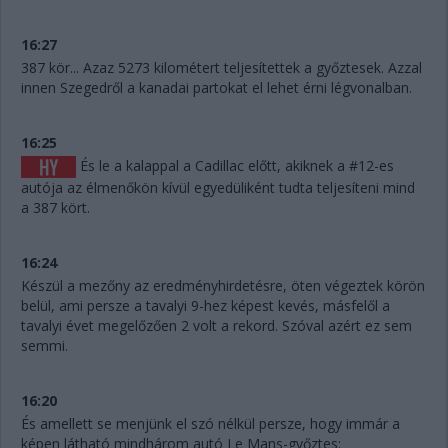
16:27
387 kör... Azaz 5273 kilométert teljesítettek a győztesek. Azzal
innen Szegedről a kanadai partokat el lehet érni légvonalban.
16:25
És le a kalappal a Cadillac előtt, akiknek a #12-es
autója az élmenőkön kívül egyedüliként tudta teljesíteni mind
a 387 kört.
16:24
Készül a mezőny az eredményhirdetésre, öten végeztek körön
belül, ami persze a tavalyi 9-hez képest kevés, másfelől a
tavalyi évet megelőzően 2 volt a rekord. Szóval azért ez sem
semmi.
16:20
És amellett se menjünk el szó nélkül persze, hogy immár a
képen látható mindhárom autó Le Mans-győztes: