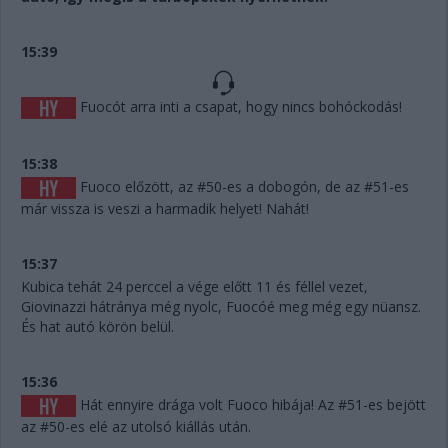
15:39
Fuocót arra inti a csapat, hogy nincs bohóckodás!
15:38
Fuoco előzött, az #50-es a dobogón, de az #51-es
már vissza is veszi a harmadik helyet! Nahát!
15:37
Kubica tehát 24 perccel a vége előtt 11 és féllel vezet,
Giovinazzi hátránya még nyolc, Fuocóé meg még egy nüansz.
És hat autó körön belül.
15:36
Hát ennyire drága volt Fuoco hibája! Az #51-es bejött
az #50-es elé az utolsó kiállás után.