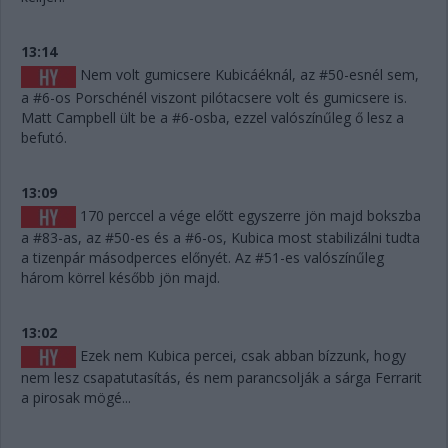
13:14
Nem volt gumicsere Kubicáéknál, az #50-esnél sem,
a #6-os Porschénél viszont pilótacsere volt és gumicsere is.
Matt Campbell ült be a #6-osba, ezzel valószínűleg ő lesz a
befutó.
13:09
170 perccel a vége előtt egyszerre jön majd bokszba
a #83-as, az #50-es és a #6-os, Kubica most stabilizálni tudta
a tizenpár másodperces előnyét. Az #51-es valószínűleg
három körrel később jön majd.
13:02
Ezek nem Kubica percei, csak abban bízzunk, hogy
nem lesz csapatutasítás, és nem parancsolják a sárga Ferrarit
a pirosak mögé...