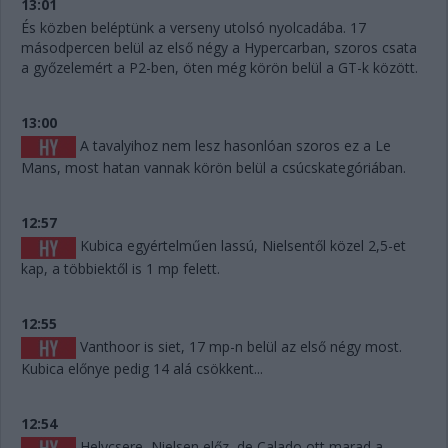
13:01
És közben beléptünk a verseny utolsó nyolcadába. 17
másodpercen belül az első négy a Hypercarban, szoros csata
a győzelemért a P2-ben, öten még körön belül a GT-k között.
13:00
A tavalyihoz nem lesz hasonlóan szoros ez a Le
Mans, most hatan vannak körön belül a csúcskategóriában.
12:57
Kubica egyértelműen lassú, Nielsentől közel 2,5-et
kap, a többiektől is 1 mp felett.
12:55
Vanthoor is siet, 17 mp-n belül az első négy most.
Kubica előnye pedig 14 alá csökkent...
12:54
Helycsere, Nielsen előz, de Calado ott marad a