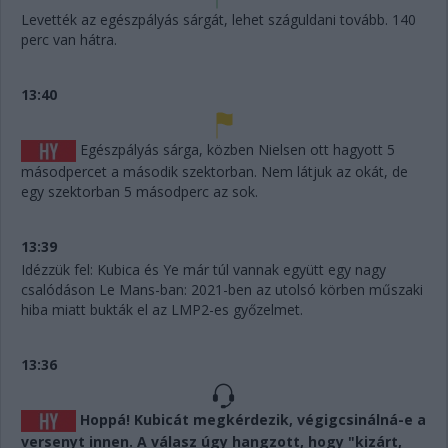
Levették az egészpályás sárgát, lehet száguldani tovább. 140
perc van hátra.
13:40
Egészpályás sárga, közben Nielsen ott hagyott 5
másodpercet a második szektorban. Nem látjuk az okát, de
egy szektorban 5 másodperc az sok.
13:39
Idézzük fel: Kubica és Ye már túl vannak együtt egy nagy
csalódáson Le Mans-ban: 2021-ben az utolsó körben műszaki
hiba miatt bukták el az LMP2-es győzelmet.
13:36
Hoppá! Kubicát megkérdezik, végigcsinálná-e a
versenyt innen. A válasz úgy hangzott, hogy "kizárt,