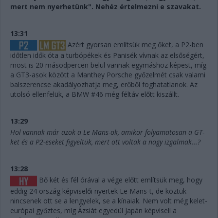
mert nem nyerhetünk". Nehéz értelmezni e szavakat.
13:31
Azért gyorsan említsük meg őket, a P2-ben
időtlen idők óta a turbópékek és Panisék vívnak az elsőségért,
most is 20 másodpercen belül vannak egymáshoz képest, míg
a GT3-asok között a Manthey Porsche győzelmét csak valami
balszerencse akadályozhatja meg, erőből foghatatlanok. Az
utolsó ellenfelük, a BMW #46 még féltáv előtt kiszállt.
13:29
Hol vannak már azok a Le Mans-ok, amikor folyamatosan a GT-
ket és a P2-eseket figyeltük, mert ott voltak a nagy izgalmak...?
13:28
Bő két és fél órával a vége előtt említsük meg, hogy
eddig 24 ország képviselői nyertek Le Mans-t, de köztük
nincsenek ott se a lengyelek, se a kínaiak. Nem volt még kelet-
európai győztes, míg Ázsiát egyedül Japán képviseli a