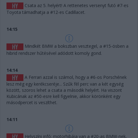
Csata az 5. helyért! A rettenetes versenyt futó #7-es
Toyota támadhatja a #12-es Cadillacet.
14:15
Mindkét BMW a bokszban vesztegel, a #15-ösben a
hibrid rendszer hűtésével adódott komoly gond.
14:14
A Ferrari azzal is számol, hogy a #6-os Porschének
lesz még egy kerékcseréje... Szűk fél perc van a két egység
között, szoros lehet a csata a második helyért. Ha viszont
Kubicának az #50-esre kell figyelnie, akkor körönként egy
másodpercet is veszíthet.
14:11
Helyszíni infó: motorhibája van a #20-as BMW-nek,