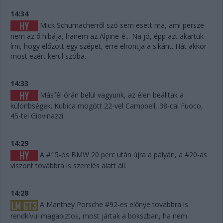
14:34
Mick Schumacherről szó sem esett ma, ami persze
nem az ő hibája, hanem az Alpine-é... Na jó, épp azt akartuk
írni, hogy előzött egy szépet, erre elrontja a sikánt. Hát akkor
most ezért kerül szóba.
14:33
Másfél órán belül vagyunk, az élen beálltak a
különbségek. Kubica mögött 22-vel Campbell, 38-cal Fuoco,
45-tel Giovinazzi.
14:29
A #15-ös BMW 20 perc után újra a pályán, a #20-as
viszont továbbra is szerelés alatt áll.
14:28
A Manthey Porsche #92-es előnye továbbra is
rendkívül magabiztos, most jártak a bokszban, ha nem