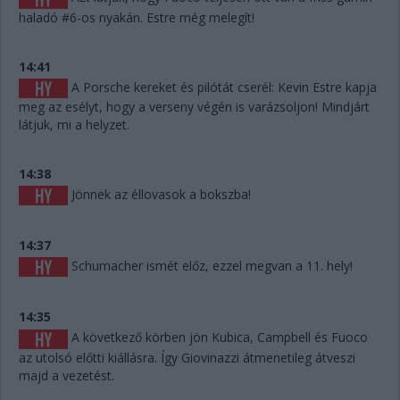
haladó #6-os nyakán. Estre még melegít!
14:41
A Porsche kereket és pilótát cserél: Kevin Estre kapja
meg az esélyt, hogy a verseny végén is varázsoljon! Mindjárt
látjuk, mi a helyzet.
14:38
Jönnek az éllovasok a bokszba!
14:37
Schumacher ismét előz, ezzel megvan a 11. hely!
14:35
A következő körben jön Kubica, Campbell és Fuoco
az utolsó előtti kiállásra. Így Giovinazzi átmenetileg átveszi
majd a vezetést.