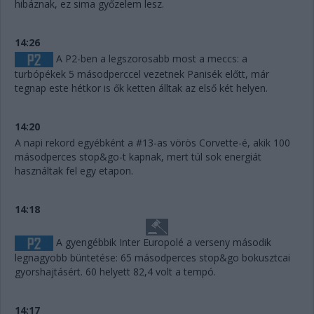
hibáznak, ez sima győzelem lesz.
14:26
A P2-ben a legszorosabb most a meccs: a
turbópékek 5 másodperccel vezetnek Panisék előtt, már
tegnap este hétkor is ők ketten álltak az első két helyen.
14:20
A napi rekord egyébként a #13-as vörös Corvette-é, akik 100
másodperces stop&go-t kapnak, mert túl sok energiát
használtak fel egy etapon.
14:18
A gyengébbik Inter Europolé a verseny második
legnagyobb büntetése: 65 másodperces stop&go bokusztcai
gyorshajtásért. 60 helyett 82,4 volt a tempó.
14:17