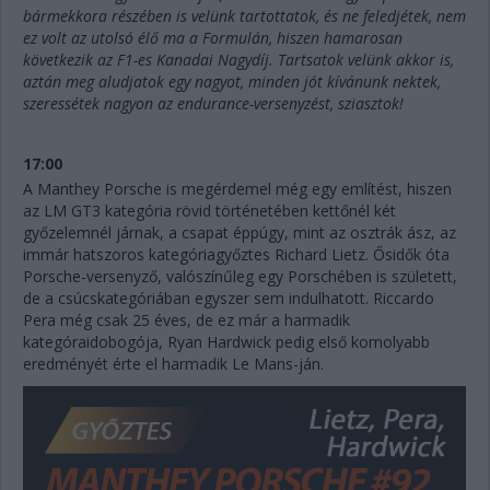
bármekkora részében is velünk tartottatok, és ne feledjétek, nem
ez volt az utolsó élő ma a Formulán, hiszen hamarosan
következik az F1-es Kanadai Nagydíj. Tartsatok velünk akkor is,
aztán meg aludjatok egy nagyot, minden jót kívánunk nektek,
szeressétek nagyon az endurance-versenyzést, sziasztok!
17:00
A Manthey Porsche is megérdemel még egy említést, hiszen
az LM GT3 kategória rövid történetében kettőnél két
győzelemnél járnak, a csapat éppúgy, mint az osztrák ász, az
immár hatszoros kategóriagyőztes Richard Lietz. Ősidők óta
Porsche-versenyző, valószínűleg egy Porschében is született,
de a csúcskategóriában egyszer sem indulhatott. Riccardo
Pera még csak 25 éves, de ez már a harmadik
kategóraidobogója, Ryan Hardwick pedig első komolyabb
eredményét érte el harmadik Le Mans-ján.