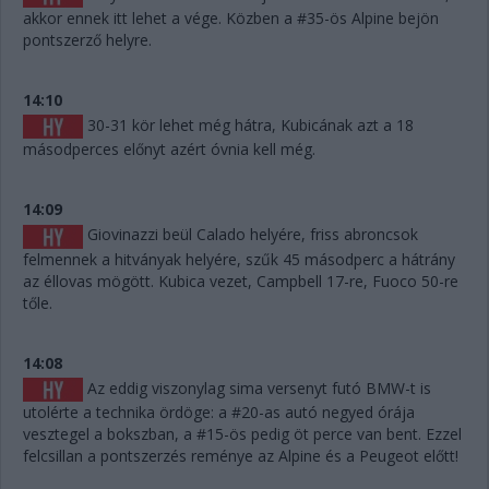
akkor ennek itt lehet a vége. Közben a #35-ös Alpine bejön
pontszerző helyre.
14:10
30-31 kör lehet még hátra, Kubicának azt a 18
másodperces előnyt azért óvnia kell még.
14:09
Giovinazzi beül Calado helyére, friss abroncsok
felmennek a hitványak helyére, szűk 45 másodperc a hátrány
az éllovas mögött. Kubica vezet, Campbell 17-re, Fuoco 50-re
tőle.
14:08
Az eddig viszonylag sima versenyt futó BMW-t is
utolérte a technika ördöge: a #20-as autó negyed órája
vesztegel a bokszban, a #15-ös pedig öt perce van bent. Ezzel
felcsillan a pontszerzés reménye az Alpine és a Peugeot előtt!