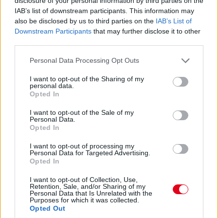
disclosure of your personal information by third parties on the
IAB’s list of downstream participants. This information may
also be disclosed by us to third parties on the
IAB’s List of
15:27
Downstream Participants
that may further disclose it to other
Itt a dráma! A turbópékek kapnak egy áthajtásos
third parties.
büntetést, és ezzel valószínűleg bukják a győzelmet! Yelloly
gyorshajtása nagyon sokba kerül. Massonék, a VDS Panis
Please note that this website/app uses one or more Google
Personal Data Processing Opt Outs
meg fogja nyerni a kategóriát.
services and may gather and store information including but
not limited to your visit or usage behaviour. You may click to
I want to opt-out of the Sharing of my
personal data.
grant or deny consent to Google and its third-party tags to
15:25
Opted In
use your data for below specified purposes in below Google
Kulcsfontosságú pillanat: egy körrel Kubica után
consent section.
I want to opt-out of the Sale of my
bokszban a #6-os és bokszban az #50-es! Mindkettő tankolt,
Personal Data.
Kubica viszont előttük frissebb gumin!
Opted In
I want to opt-out of processing my
15:21
Personal Data for Targeted Advertising.
Kubica hozza az autót az utolsó kiállásra! Kereket
Opted In
cserélnek a #83-ason, de Kubica marad az autóban. A #6-os
I want to opt-out of Collection, Use,
és az #50-es a következő körben jön, az #51-es később.
Retention, Sale, and/or Sharing of my
Personal Data that Is Unrelated with the
Purposes for which it was collected.
15:18
Opted Out