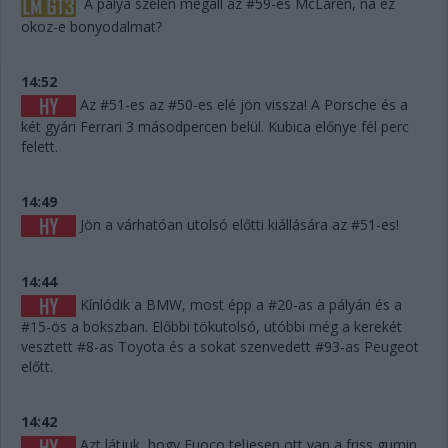
A pálya szélén megáll az #59-es McLaren, na ez
okoz-e bonyodalmat?
14:52
Az #51-es az #50-es elé jön vissza! A Porsche és a
két gyári Ferrari 3 másodpercen belül. Kubica előnye fél perc
felett.
14:49
Jön a várhatóan utolsó előtti kiállására az #51-es!
14:44
Kínlódik a BMW, most épp a #20-as a pályán és a
#15-ös a bokszban. Előbbi tökutolsó, utóbbi még a kerekét
vesztett #8-as Toyota és a sokat szenvedett #93-as Peugeot
előtt.
14:42
Azt látjuk, hogy Fuoco teljesen ott van a friss gumin