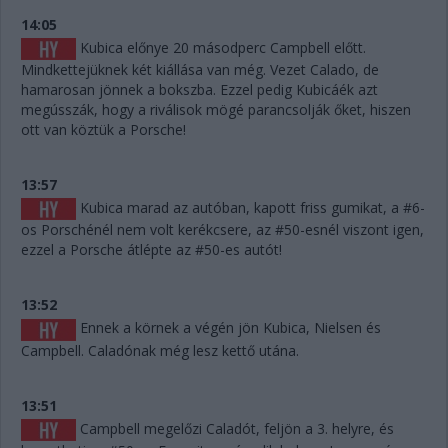
14:05
Kubica előnye 20 másodperc Campbell előtt.
Mindkettejüknek két kiállása van még. Vezet Calado, de
hamarosan jönnek a bokszba. Ezzel pedig Kubicáék azt
megússzák, hogy a riválisok mögé parancsolják őket, hiszen
ott van köztük a Porsche!
13:57
Kubica marad az autóban, kapott friss gumikat, a #6-
os Porschénél nem volt kerékcsere, az #50-esnél viszont igen,
ezzel a Porsche átlépte az #50-es autót!
13:52
Ennek a körnek a végén jön Kubica, Nielsen és
Campbell. Caladónak még lesz kettő utána.
13:51
Campbell megelőzi Caladót, feljön a 3. helyre, és