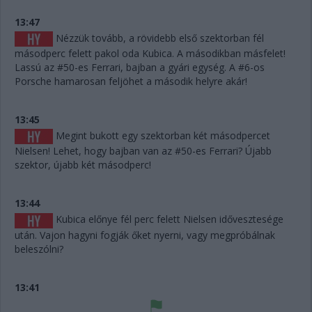
13:47
Nézzük tovább, a rövidebb első szektorban fél
másodperc felett pakol oda Kubica. A másodikban másfelet!
Lassú az #50-es Ferrari, bajban a gyári egység. A #6-os
Porsche hamarosan feljöhet a második helyre akár!
13:45
Megint bukott egy szektorban két másodpercet
Nielsen! Lehet, hogy bajban van az #50-es Ferrari? Újabb
szektor, újabb két másodperc!
13:44
Kubica előnye fél perc felett Nielsen idővesztesége
után. Vajon hagyni fogják őket nyerni, vagy megpróbálnak
beleszólni?
13:41