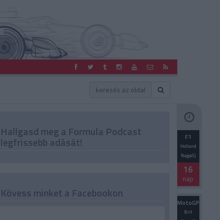
Hallgasd meg a Formula Podcast
F1
legfrissebb adását!
Holland
Nagydíj
16
nap
Kövess minket a Facebookon
MotoGP
Brit