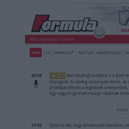
DIG
2026. augusztus 7. péntek
SHOP
F1
FORMULA
MOTOR
NEMZETKÖZI
H
20:56
Ben Keating továbbra is a BoP-re
lézengünk. Ez elvileg versenyzés lenne, d
próbáljuk kihozni a legtöbbet a helyzetből,
egy nagyon gyorsan mozgó sikánnak érz
Vissza
17:02
Eljött az idő, hogy berekesszük maratoni, t