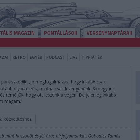
ITÁLIS MAGAZIN
PONTÁLLÁSOK
VERSENYNAPTÁRAK
AZAI
RETRO
EGYÉB
PODCAST
LIVE
TIPPJÁTÉK
 panaszkodik: „Jó megfogalmazás, hogy inkább csak
e inkább olyan érzés, mintha csak lézengenénk. Kimegyünk,
 és reméljük, hogy ott leszünk a végén. De jelenleg inkább
em magam.”
 a közvetítéshez
öbb mint huszonöt és fél órás hírfolyamunkat, Gobodics Tamás