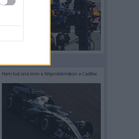
3 napja
Nem tud úrrá lenni a fékproblémákon a Cadillac