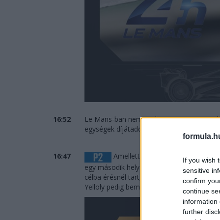
16:52
Le Mans-ban nem csak a verseny, az ered
egységek díjátadója zajlik.
formula.h
16:47
Amellett sem lehet elmenni szó né
If you wish 
egy második helyet szerzett az Inter Euro
sensitive in
célba érésnél tart, Dillmann eddig csak Kol
confirm you
Yelloly pedig bemutatkozó versenyét nyer
continue se
information 
further disc