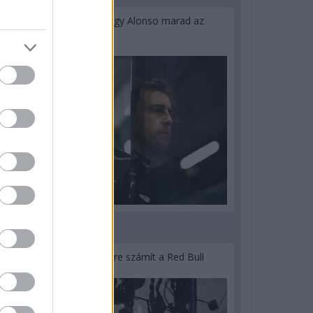
Newey biztos benne, hogy Alonso marad az
Aston Martinnál
3 napja
Lassuló fejlesztési ütemre számít a Red Bull