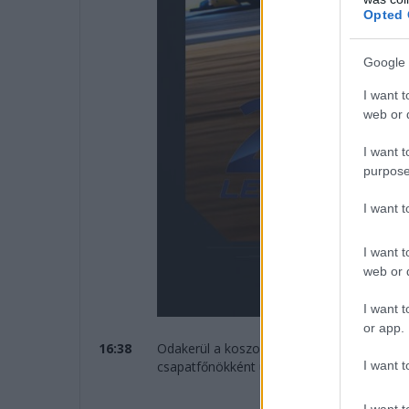
Opted 
Google 
I want t
web or d
I want t
purpose
I want 
I want t
web or d
I want t
or app.
16:38
Odakerül a koszorú Kubica, Ye és Hanson 
I want t
csapatfőnökként ünnepelhet!
I want t