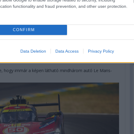
ek a győztesek. Azzal innen Szegedről a kanadai partokat el
cation functionality and fraud prevention, and other user protection.
 akiknek a #12-es autója az élmenőkön kívül egyedüliként tudta
CONFIRM
en végeztek körön belül, ami persze a tavalyi 9-hez képest
Data Deletion
Data Access
Privacy Policy
2 volt a rekord. Szóval azért ez sem semmi.
sze, hogy immár a képen látható mindhárom autó Le Mans-