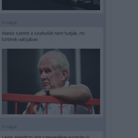
4 napja
Marko szerint a szurkolók nem tudják, mi
történik valójában
4 napja
Lewis Hamilton régi szenvedélye nyomán új