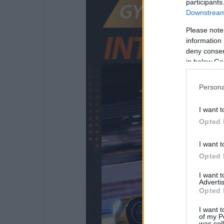
participants
Downstream 
Please note
information 
deny consent
in below Go
Persona
I want t
Opted 
I want t
Opted 
I want 
Advertis
Opted 
I want t
of my P
was col