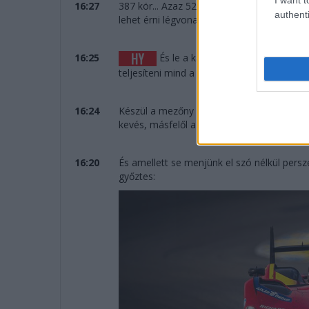
16:27
387 kör... Azaz 5273 kilométert teljesített
authenti
lehet érni légvonalban.
16:25
És le a kalappal a Cadillac előtt,
teljesíteni mind a 387 kört.
16:24
Készül a mezőny az eredményhirdetésre, öt
kevés, másfelől a tavalyi évet megelőzően 
16:20
És amellett se menjünk el szó nélkül per
győztes: