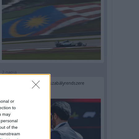
2 napja
Ilyen lehet a jövő F1-es szabályrendszere
Domenicali szerint
sonal or
ection to
ou may
 personal
out of the
 downstream