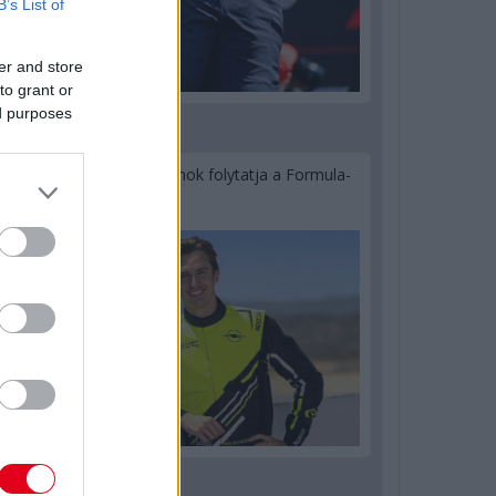
B’s List of
er and store
to grant or
ed purposes
2 napja
Újabb korábbi F2-es bajnok folytatja a Formula-
E-ben
2 napja