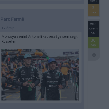
Nagydíj
2
nap
Parc Fermé
WEC
17 órája
Austini 6
órás
Montoya szerint Antonelli kedvessége sem segít
30
Russellen
nap