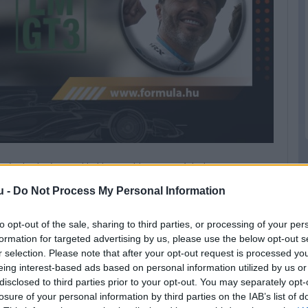
ményhirdetés is sokkal hosszabb, mint máshol, most a GT-
u -
Do Not Process My Personal Information
lkül, és nem is érdemes, hogy három év alatt két első és
to opt-out of the sale, sharing to third parties, or processing of your per
pol csapata. A csapatot gründoló Smiechowski hétből hét
formation for targeted advertising by us, please use the below opt-out s
les úrral járt Le Mans-ban, nyilván nem is értek célba soha,
r selection. Please note that after your opt-out request is processed y
te meg a legendás futamon.
eing interest-based ads based on personal information utilized by us or
disclosed to third parties prior to your opt-out. You may separately opt-
losure of your personal information by third parties on the IAB’s list of