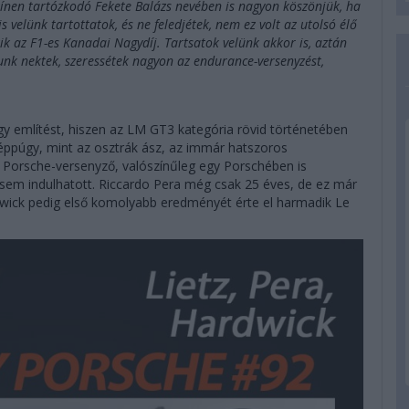
zínen tartózkodó Fekete Balázs nevében is nagyon köszönjük, ha
velünk tartottatok, és ne feledjétek, nem ez volt az utolsó élő
 az F1-es Kanadai Nagydíj. Tartsatok velünk akkor is, aztán
unk nektek, szeressétek nagyon az endurance-versenyzést,
 említést, hiszen az LM GT3 kategória rövid történetében
 éppúgy, mint az osztrák ász, az immár hatszoros
a Porsche-versenyző, valószínűleg egy Porschében is
 sem indulhatott. Riccardo Pera még csak 25 éves, de ez már
wick pedig első komolyabb eredményét érte el harmadik Le