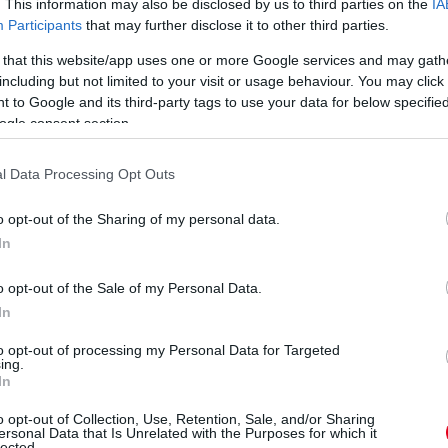
. This information may also be disclosed by us to third parties on the
IA
Participants
that may further disclose it to other third parties.
 that this website/app uses one or more Google services and may gath
including but not limited to your visit or usage behaviour. You may click 
 to Google and its third-party tags to use your data for below specifi
ogle consent section.
l Data Processing Opt Outs
o opt-out of the Sharing of my personal data.
In
o opt-out of the Sale of my Personal Data.
In
to opt-out of processing my Personal Data for Targeted
ing.
In
o opt-out of Collection, Use, Retention, Sale, and/or Sharing
ersonal Data that Is Unrelated with the Purposes for which it
lected.