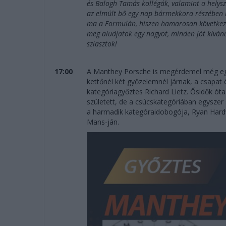
és Balogh Tamás kollégák, valamint a helys
az elmúlt bő egy nap bármekkora részében is 
ma a Formulán, hiszen hamarosan következik
meg aludjatok egy nagyot, minden jót kíván
sziasztok!
17:00
A Manthey Porsche is megérdemel még egy
kettőnél két győzelemnél járnak, a csapat
kategóriagyőztes Richard Lietz. Ősidők ót
született, de a csúcskategóriában egyszer
a harmadik kategóraidobogója, Ryan Hard
Mans-ján.