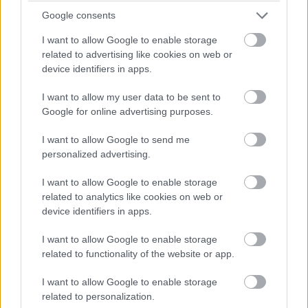
miatt vizsgálják!
Google consents
I want to allow Google to enable storage
15:14
related to advertising like cookies on web or
device identifiers in apps.
Fuocót ezúttal azzal biztatják, hogy sokkal több
pályaelhagyása van az előtte haladó Porschének, szóval ő
I want to allow my user data to be sent to
többet kockáztathat, mint riválisa.
Google for online advertising purposes.
I want to allow Google to send me
15:09
personalized advertising.
I want to allow Google to enable storage
Fuocónak jelzik, hogy nyugodtan nyomja ki az autó
related to analytics like cookies on web or
szemét, mert a 4. helynél hátrébb úgyse esik...
device identifiers in apps.
15:08
I want to allow Google to enable storage
Fuoco otthagyja Giovinazzit és közelíti a második
related to functionality of the website or app.
helyen haladó Porschét. Kubica előnye 35 másodperc felett.
I want to allow Google to enable storage
related to personalization.
15:07