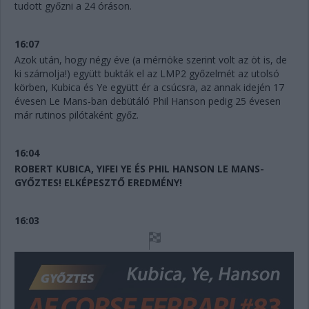
tudott győzni a 24 óráson.
16:07
Azok után, hogy négy éve (a mérnöke szerint volt az öt is, de
ki számolja!) együtt bukták el az LMP2 győzelmét az utolsó
körben, Kubica és Ye együtt ér a csúcsra, az annak idején 17
évesen Le Mans-ban debütáló Phil Hanson pedig 25 évesen
már rutinos pilótaként győz.
16:04
ROBERT KUBICA, YIFEI YE ÉS PHIL HANSON LE MANS-
GYŐZTES! ELKÉPESZTŐ EREDMÉNY!
16:03