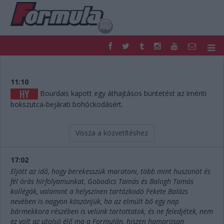
F1
PARC FERMÉ
FORMULA
MOTOR
11:10
NEMZETKÖZI
HAZAI
Bourdais kapott egy áthajtásos büntetést az iménti
bokszutca-bejárati bohóckodásért.
RETRO
EGYÉB
PODCAST
SHOP
LIVE
TIPPJÁTÉK
Vissza a közvetítéshez
DIGITÁLIS MAGAZIN
PONTÁLLÁSOK
VERSENYNAPTÁRAK
17:02
Eljött az idő, hogy berekesszük maratoni, több mint huszonöt és
fél órás hírfolyamunkat, Gobodics Tamás és Balogh Tamás
kollégák, valamint a helyszínen tartózkodó Fekete Balázs
nevében is nagyon köszönjük, ha az elmúlt bő egy nap
bármekkora részében is velünk tartottatok, és ne feledjétek, nem
ez volt az utolsó élő ma a Formulán, hiszen hamarosan