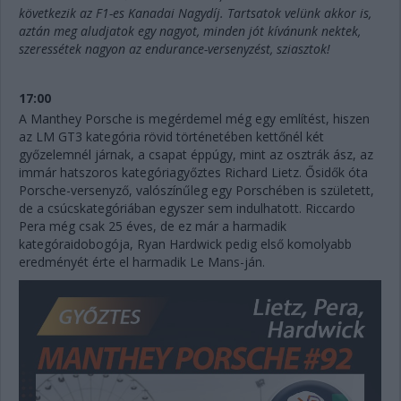
következik az F1-es Kanadai Nagydíj. Tartsatok velünk akkor is,
aztán meg aludjatok egy nagyot, minden jót kívánunk nektek,
szeressétek nagyon az endurance-versenyzést, sziasztok!
17:00
A Manthey Porsche is megérdemel még egy említést, hiszen
az LM GT3 kategória rövid történetében kettőnél két
győzelemnél járnak, a csapat éppúgy, mint az osztrák ász, az
immár hatszoros kategóriagyőztes Richard Lietz. Ősidők óta
Porsche-versenyző, valószínűleg egy Porschében is született,
de a csúcskategóriában egyszer sem indulhatott. Riccardo
Pera még csak 25 éves, de ez már a harmadik
kategóraidobogója, Ryan Hardwick pedig első komolyabb
eredményét érte el harmadik Le Mans-ján.