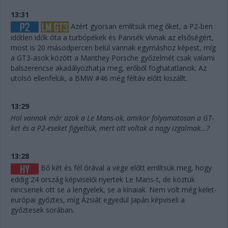
13:31
Azért gyorsan említsük meg őket, a P2-ben
időtlen idők óta a turbópékek és Panisék vívnak az elsőségért,
most is 20 másodpercen belül vannak egymáshoz képest, míg
a GT3-asok között a Manthey Porsche győzelmét csak valami
balszerencse akadályozhatja meg, erőből foghatatlanok. Az
utolsó ellenfelük, a BMW #46 még féltáv előtt kiszállt.
13:29
Hol vannak már azok a Le Mans-ok, amikor folyamatosan a GT-
ket és a P2-eseket figyeltük, mert ott voltak a nagy izgalmak...?
13:28
Bő két és fél órával a vége előtt említsük meg, hogy
eddig 24 ország képviselői nyertek Le Mans-t, de köztük
nincsenek ott se a lengyelek, se a kínaiak. Nem volt még kelet-
európai győztes, míg Ázsiát egyedül Japán képviseli a
győztesek sorában.