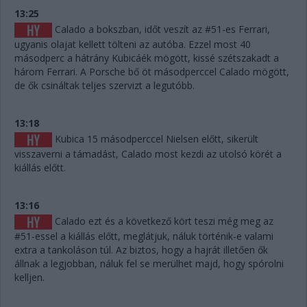
13:25
Calado a bokszban, időt veszít az #51-es Ferrari,
ugyanis olajat kellett tölteni az autóba. Ezzel most 40
másodperc a hátrány Kubicáék mögött, kissé szétszakadt a
három Ferrari. A Porsche bő öt másodperccel Calado mögött,
de ők csináltak teljes szervizt a legutóbb.
13:18
Kubica 15 másodperccel Nielsen előtt, sikerült
visszaverni a támadást, Calado most kezdi az utolsó körét a
kiállás előtt.
13:16
Calado ezt és a következő kört teszi még meg az
#51-essel a kiállás előtt, meglátjuk, náluk történik-e valami
extra a tankoláson túl. Az biztos, hogy a hajrát illetően ők
állnak a legjobban, náluk fel se merülhet majd, hogy spórolni
kelljen.