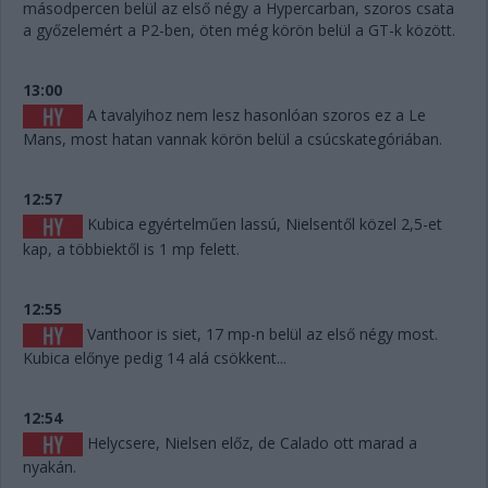
másodpercen belül az első négy a Hypercarban, szoros csata
a győzelemért a P2-ben, öten még körön belül a GT-k között.
13:00
A tavalyihoz nem lesz hasonlóan szoros ez a Le
Mans, most hatan vannak körön belül a csúcskategóriában.
12:57
Kubica egyértelműen lassú, Nielsentől közel 2,5-et
kap, a többiektől is 1 mp felett.
12:55
Vanthoor is siet, 17 mp-n belül az első négy most.
Kubica előnye pedig 14 alá csökkent...
12:54
Helycsere, Nielsen előz, de Calado ott marad a
nyakán.