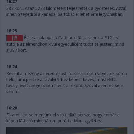
16:27
387 kör... Azaz 5273 kilométert teljesítettek a győztesek. Azzal
innen Szegedről a kanadai partokat el lehet érni légvonalban.
16:25
És le a kalappal a Cadillac előtt, akiknek a #12-es
autója az élmenőkön kívül egyedüliként tudta teljesíteni mind
a 387 kört.
16:24
Készül a mezőny az eredményhirdetésre, öten végeztek körön
belül, ami persze a tavalyi 9-hez képest kevés, másfelől a
tavalyi évet megelőzően 2 volt a rekord. Szóval azért ez sem
semmi.
16:20
És amellett se menjünk el szó nélkül persze, hogy immár a
képen látható mindhárom autó Le Mans-győztes: