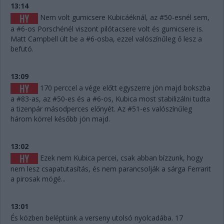
13:14
Nem volt gumicsere Kubicáéknál, az #50-esnél sem,
a #6-os Porschénél viszont pilótacsere volt és gumicsere is.
Matt Campbell ült be a #6-osba, ezzel valószínűleg ő lesz a
befutó.
13:09
170 perccel a vége előtt egyszerre jön majd bokszba
a #83-as, az #50-es és a #6-os, Kubica most stabilizálni tudta
a tizenpár másodperces előnyét. Az #51-es valószínűleg
három körrel később jön majd.
13:02
Ezek nem Kubica percei, csak abban bízzunk, hogy
nem lesz csapatutasítás, és nem parancsolják a sárga Ferrarit
a pirosak mögé...
13:01
És közben beléptünk a verseny utolsó nyolcadába. 17