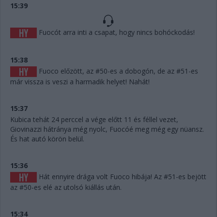
15:39
Fuocót arra inti a csapat, hogy nincs bohóckodás!
15:38
Fuoco előzött, az #50-es a dobogón, de az #51-es
már vissza is veszi a harmadik helyet! Nahát!
15:37
Kubica tehát 24 perccel a vége előtt 11 és féllel vezet,
Giovinazzi hátránya még nyolc, Fuocóé meg még egy nüansz.
És hat autó körön belül.
15:36
Hát ennyire drága volt Fuoco hibája! Az #51-es bejött
az #50-es elé az utolsó kiállás után.
15:34