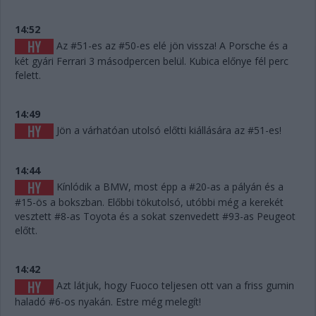
14:52
Az #51-es az #50-es elé jön vissza! A Porsche és a
két gyári Ferrari 3 másodpercen belül. Kubica előnye fél perc
felett.
14:49
Jön a várhatóan utolsó előtti kiállására az #51-es!
14:44
Kínlódik a BMW, most épp a #20-as a pályán és a
#15-ös a bokszban. Előbbi tökutolsó, utóbbi még a kerekét
vesztett #8-as Toyota és a sokat szenvedett #93-as Peugeot
előtt.
14:42
Azt látjuk, hogy Fuoco teljesen ott van a friss gumin
haladó #6-os nyakán. Estre még melegít!