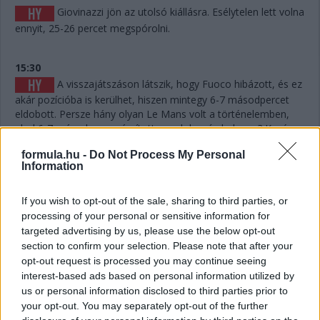
Giovinazzi jön az utolsó kiállásra. Esélytelen lett volna
ennyit, 25-26 percet megspórolni.
15:30
A visszajátszáson látszik, hogy Fuoco hibázott, és ez
akár pozícióba is kerülhet, hiszen mintegy 6-7 másodpercet
eldobott. Persze hány olyan Le Mans volt a történelemben,
ahol 6-7 másodperc számított egy dobogós helyen...? Kevés.
formula.hu -
Do Not Process My Personal
Information
15:29
Giovinazzi 42-vel vezet Kubica előtt, és jöhet majd
egy rövid utolsó kiállásra mindjárt.
If you wish to opt-out of the sale, sharing to third parties, or
processing of your personal or sensitive information for
targeted advertising by us, please use the below opt-out
15:29
section to confirm your selection. Please note that after your
Na nézzük, mi a helyet: Kubica 10 másodperccel
opt-out request is processed you may continue seeing
vezet Estre előtt, aki újabb kilenccel a most sokat bukó Fuoco
interest-based ads based on personal information utilized by
előtt.
us or personal information disclosed to third parties prior to
your opt-out. You may separately opt-out of the further