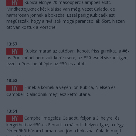
Kubica előnye 20 másodperc Campbell előtt.
Mindkettejüknek két kiállása van még. Vezet Calado, de
hamarosan jönnek a bokszba. Ezzel pedig Kubicáék azt
megússzák, hogy a riválisok mögé parancsolják őket, hiszen
ott van köztük a Porsche!
13:57
Kubica marad az autóban, kapott friss gumikat, a #6-
os Porschénél nem volt kerékcsere, az #50-esnél viszont igen,
ezzel a Porsche átlépte az #50-es autót!
13:52
Ennek a körnek a végén jön Kubica, Nielsen és
Campbell. Caladónak még lesz kettő utána.
13:51
Campbell megelőzi Caladót, feljön a 3. helyre, és
kergetheti az #50-es Ferrarit a második helyen. Igaz, a négy
élmenőből három hamarosan jön a bokszba, Calado majd