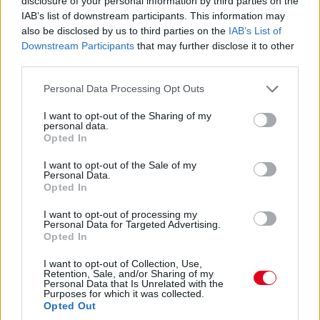
disclosure of your personal information by third parties on the
15:27
IAB’s list of downstream participants. This information may
Itt a dráma! A turbópékek kapnak egy áthajtásos
also be disclosed by us to third parties on the
IAB’s List of
büntetést, és ezzel valószínűleg bukják a győzelmet! Yelloly
Downstream Participants
that may further disclose it to other
gyorshajtása nagyon sokba kerül. Massonék, a VDS Panis
third parties.
meg fogja nyerni a kategóriát.
Please note that this website/app uses one or more Google
Personal Data Processing Opt Outs
services and may gather and store information including but
15:25
not limited to your visit or usage behaviour. You may click to
I want to opt-out of the Sharing of my
Kulcsfontosságú pillanat: egy körrel Kubica után
personal data.
grant or deny consent to Google and its third-party tags to
bokszban a #6-os és bokszban az #50-es! Mindkettő tankolt,
Opted In
use your data for below specified purposes in below Google
Kubica viszont előttük frissebb gumin!
consent section.
I want to opt-out of the Sale of my
Personal Data.
Opted In
15:21
Kubica hozza az autót az utolsó kiállásra! Kereket
I want to opt-out of processing my
cserélnek a #83-ason, de Kubica marad az autóban. A #6-os
Personal Data for Targeted Advertising.
Opted In
és az #50-es a következő körben jön, az #51-es később.
I want to opt-out of Collection, Use,
Retention, Sale, and/or Sharing of my
15:18
Personal Data that Is Unrelated with the
Dráma készül a P2-ben: a szoros csatában élen álló
Purposes for which it was collected.
Opted Out
turbópékek versenyzőjét, Nick Yellolyt bokszutcai gyorshajtás