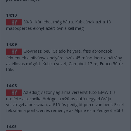
14:10
30-31 kör lehet még hátra, Kubicának azt a 18
másodperces előnyt azért óvnia kell még.
14:09
Giovinazzi beül Calado helyére, friss abroncsok
felmennek a hitványak helyére, szűk 45 másodperc a hátrány
az éllovas mögött. Kubica vezet, Campbell 17-re, Fuoco 50-re
tőle.
14:08
Az eddig viszonylag sima versenyt futó BMW-t is
utolérte a technika ördöge: a #20-as autó negyed órája
vesztegel a bokszban, a #15-ös pedig öt perce van bent. Ezzel
felcsillan a pontszerzés reménye az Alpine és a Peugeot előtt!
14:05