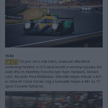
15:53
Tíz perc sincs már hátra, óvatosan elkezdünk
eredményt hirdetni. A GT3-asok között a versenyt éjszaka óta
uraló #92-es Manthey Porsche nyer Ryan Hardwick, Richard
Lietz, Riccardo Pera felállásban. Második helyen érkezik a #21-
es Vista AF Corse Ferrari, míg a harmadik helyen a #81-es TF
Sport Corvette futhat be.