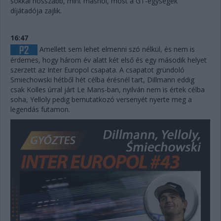
sokkal hosszabb, mint máshol, most a GT-egységek
díjátadója zajlik.
16:47
Amellett sem lehet elmenni szó nélkül, és nem is
érdemes, hogy három év alatt két első és egy második helyet
szerzett az Inter Europol csapata. A csapatot gründoló
Smiechowski hétből hét célba érésnél tart, Dillmann eddig
csak Kolles úrral járt Le Mans-ban, nyilván nem is értek célba
soha, Yelloly pedig bemutatkozó versenyét nyerte meg a
legendás futamon.