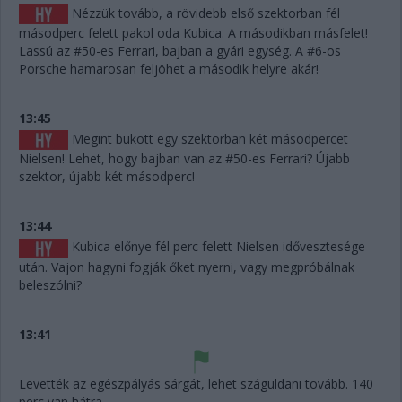
Nézzük tovább, a rövidebb első szektorban fél
másodperc felett pakol oda Kubica. A másodikban másfelet!
Lassú az #50-es Ferrari, bajban a gyári egység. A #6-os
Porsche hamarosan feljöhet a második helyre akár!
13:45
Megint bukott egy szektorban két másodpercet
Nielsen! Lehet, hogy bajban van az #50-es Ferrari? Újabb
szektor, újabb két másodperc!
13:44
Kubica előnye fél perc felett Nielsen idővesztesége
után. Vajon hagyni fogják őket nyerni, vagy megpróbálnak
beleszólni?
13:41
Levették az egészpályás sárgát, lehet száguldani tovább. 140
perc van hátra.