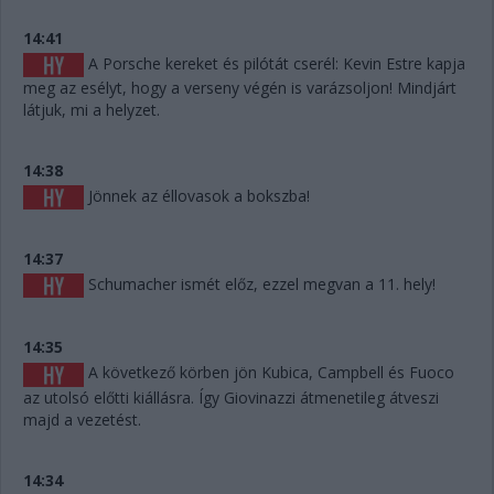
14:41
A Porsche kereket és pilótát cserél: Kevin Estre kapja
meg az esélyt, hogy a verseny végén is varázsoljon! Mindjárt
látjuk, mi a helyzet.
14:38
Jönnek az éllovasok a bokszba!
14:37
Schumacher ismét előz, ezzel megvan a 11. hely!
14:35
A következő körben jön Kubica, Campbell és Fuoco
az utolsó előtti kiállásra. Így Giovinazzi átmenetileg átveszi
majd a vezetést.
14:34