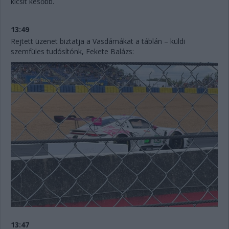
kicsit később.
13:49
Rejtett üzenet biztatja a Vasdámákat a táblán – küldi
szemfüles tudósítónk, Fekete Balázs:
13:47