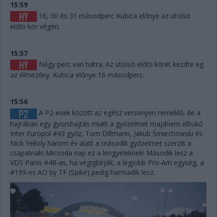
15:59
16, 30 és 31 másodperc Kubica előnye az utolsó
előtti kör végén.
15:57
Négy perc van hátra. Az utolsó előtti körét kezdte eg
az élmezőny. Kubica előnye 16 másodperc.
15:56
A P2-esek között az egész versenyen remeklő, de a
hajrában egy gyorshajtás miatt a győzelmet majdnem elbukó
Inter Europol #43 győz, Tom Dillmann, Jakub Śmiechowski és
Nick Yelloly három év alatt a második győzelmet szerzik a
csapatnak! Micsoda nap ez a lengyeleknek! Második lesz a
VDS Panis #48-as, ha végigbírják, a legjobb Pro-Am egység, a
#199-es AO by TF (Spike) pedig harmadik lesz.