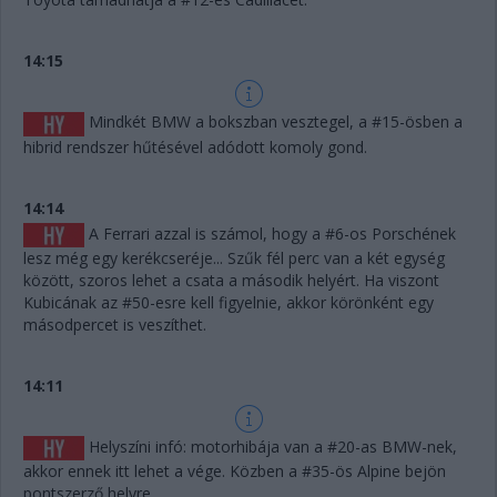
14:15
Mindkét BMW a bokszban vesztegel, a #15-ösben a
hibrid rendszer hűtésével adódott komoly gond.
14:14
A Ferrari azzal is számol, hogy a #6-os Porschének
lesz még egy kerékcseréje... Szűk fél perc van a két egység
között, szoros lehet a csata a második helyért. Ha viszont
Kubicának az #50-esre kell figyelnie, akkor körönként egy
másodpercet is veszíthet.
14:11
Helyszíni infó: motorhibája van a #20-as BMW-nek,
akkor ennek itt lehet a vége. Közben a #35-ös Alpine bejön
pontszerző helyre.