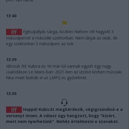
13:40
Egészpályás sárga, közben Nielsen ott hagyott 5
másodpercet a második szektorban. Nem látjuk az okát, de
egy szektorban 5 másodperc az sok.
13:39
Idézzük fel: Kubica és Ye már túl vannak együtt egy nagy
csalódáson Le Mans-ban: 2021-ben az utolsó körben műszaki
hiba miatt bukták el az LMP2-es győzelmet.
13:36
Hoppá! Kubicát megkérdezik, végigcsinálná-e a
versenyt innen. A válasz úgy hangzott, hogy "kizárt,
mert nem nyerhetünk". Nehéz értelmezni e szavakat.