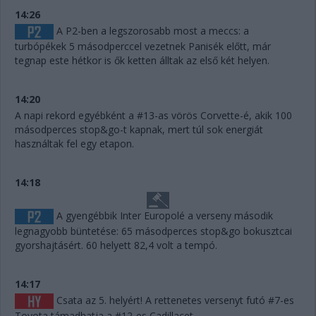
14:26
A P2-ben a legszorosabb most a meccs: a
turbópékek 5 másodperccel vezetnek Panisék előtt, már
tegnap este hétkor is ők ketten álltak az első két helyen.
14:20
A napi rekord egyébként a #13-as vörös Corvette-é, akik 100
másodperces stop&go-t kapnak, mert túl sok energiát
használtak fel egy etapon.
14:18
A gyengébbik Inter Europolé a verseny második
legnagyobb büntetése: 65 másodperces stop&go bokusztcai
gyorshajtásért. 60 helyett 82,4 volt a tempó.
14:17
Csata az 5. helyért! A rettenetes versenyt futó #7-es
Toyota támadhatja a #12-es Cadillacet.