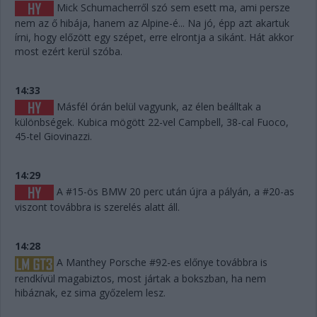
Mick Schumacherről szó sem esett ma, ami persze
nem az ő hibája, hanem az Alpine-é... Na jó, épp azt akartuk
írni, hogy előzött egy szépet, erre elrontja a sikánt. Hát akkor
most ezért kerül szóba.
14:33
Másfél órán belül vagyunk, az élen beálltak a
különbségek. Kubica mögött 22-vel Campbell, 38-cal Fuoco,
45-tel Giovinazzi.
14:29
A #15-ös BMW 20 perc után újra a pályán, a #20-as
viszont továbbra is szerelés alatt áll.
14:28
A Manthey Porsche #92-es előnye továbbra is
rendkívül magabiztos, most jártak a bokszban, ha nem
hibáznak, ez sima győzelem lesz.