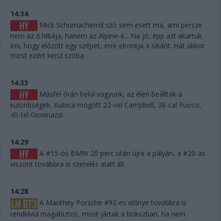
14:34
Mick Schumacherről szó sem esett ma, ami persze
nem az ő hibája, hanem az Alpine-é... Na jó, épp azt akartuk
írni, hogy előzött egy szépet, erre elrontja a sikánt. Hát akkor
most ezért kerül szóba.
14:33
Másfél órán belül vagyunk, az élen beálltak a
különbségek. Kubica mögött 22-vel Campbell, 38-cal Fuoco,
45-tel Giovinazzi.
14:29
A #15-ös BMW 20 perc után újra a pályán, a #20-as
viszont továbbra is szerelés alatt áll.
14:28
A Manthey Porsche #92-es előnye továbbra is
rendkívül magabiztos, most jártak a bokszban, ha nem