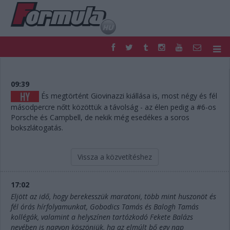
F1
PARC FERMÉ
FORMULA
MOTOR
09:39
NEMZETKÖZI
HAZAI
És megtörtént Giovinazzi kiállása is, most négy és fél
másodpercre nőtt közöttük a távolság - az élen pedig a #6-os
RETRO
EGYÉB
Porsche és Campbell, de nekik még esedékes a soros
PODCAST
SHOP
bokszlátogatás.
LIVE
TIPPJÁTÉK
DIGITÁLIS MAGAZIN
PONTÁLLÁSOK
Vissza a közvetítéshez
VERSENYNAPTÁRAK
17:02
Eljött az idő, hogy berekesszük maratoni, több mint huszonöt és
fél órás hírfolyamunkat, Gobodics Tamás és Balogh Tamás
kollégák, valamint a helyszínen tartózkodó Fekete Balázs
nevében is nagyon köszönjük, ha az elmúlt bő egy nap