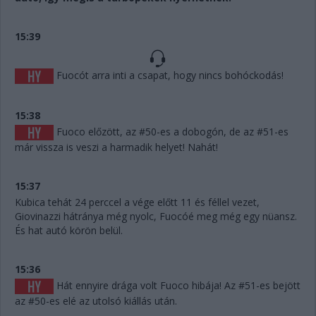
15:39
Fuocót arra inti a csapat, hogy nincs bohóckodás!
15:38
Fuoco előzött, az #50-es a dobogón, de az #51-es
már vissza is veszi a harmadik helyet! Nahát!
15:37
Kubica tehát 24 perccel a vége előtt 11 és féllel vezet,
Giovinazzi hátránya még nyolc, Fuocóé meg még egy nüansz.
És hat autó körön belül.
15:36
Hát ennyire drága volt Fuoco hibája! Az #51-es bejött
az #50-es elé az utolsó kiállás után.