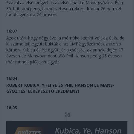
Szóval az első lengyel és az első kínai Le Mans-győztes. És a
35. brit, ami pedig természetesen rekord. Immár 26 nemzet
tudott győzni a 24 óráson.
16:07
Azok után, hogy négy éve (a mérnöke szerint volt az öt is, de
ki számolja!) együtt bukták el az LMP2 győzelmét az utolsó
körben, Kubica és Ye együtt ér a csúcsra, az annak idején 17
évesen Le Mans-ban debütáló Phil Hanson pedig 25 évesen
már rutinos pilótaként győz.
16:04
ROBERT KUBICA, YIFEI YE ÉS PHIL HANSON LE MANS-
GYŐZTES! ELKÉPESZTŐ EREDMÉNY!
16:03