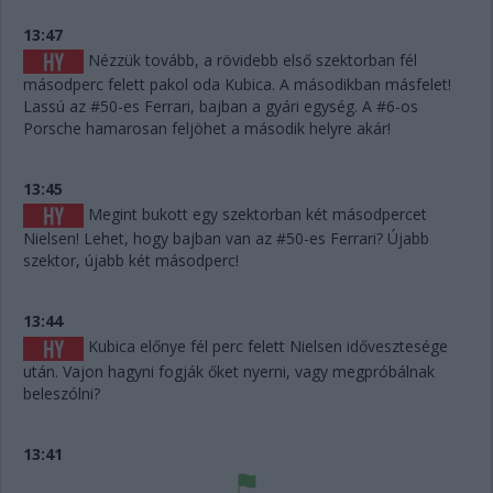
13:47
Nézzük tovább, a rövidebb első szektorban fél
másodperc felett pakol oda Kubica. A másodikban másfelet!
Lassú az #50-es Ferrari, bajban a gyári egység. A #6-os
Porsche hamarosan feljöhet a második helyre akár!
13:45
Megint bukott egy szektorban két másodpercet
Nielsen! Lehet, hogy bajban van az #50-es Ferrari? Újabb
szektor, újabb két másodperc!
13:44
Kubica előnye fél perc felett Nielsen idővesztesége
után. Vajon hagyni fogják őket nyerni, vagy megpróbálnak
beleszólni?
13:41