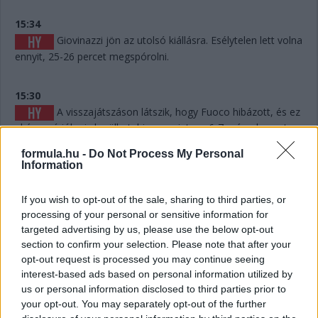
15:34
Giovinazzi jön az utolsó kiállásra. Esélytelen lett volna
ennyit, 25-26 percet megspórolni.
15:30
A visszajátszáson látszik, hogy Fuoco hibázott, és ez
akár pozícióba is kerülhet, hiszen mintegy 6-7 másodpercet
eldobott. Persze hány olyan Le Mans volt a történelemben,
formula.hu -
Do Not Process My Personal
ahol 6-7 másodperc számított egy dobogós helyen...? Kevés.
Information
15:29
If you wish to opt-out of the sale, sharing to third parties, or
Giovinazzi 42-vel vezet Kubica előtt, és jöhet majd
processing of your personal or sensitive information for
egy rövid utolsó kiállásra mindjárt.
targeted advertising by us, please use the below opt-out
section to confirm your selection. Please note that after your
opt-out request is processed you may continue seeing
15:29
interest-based ads based on personal information utilized by
Na nézzük, mi a helyet: Kubica 10 másodperccel
us or personal information disclosed to third parties prior to
vezet Estre előtt, aki újabb kilenccel a most sokat bukó Fuoco
your opt-out. You may separately opt-out of the further
előtt.