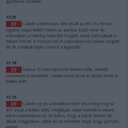
győztesek sorában.
13:25
Calado a bokszban, időt veszít az #51-es Ferrari,
ugyanis olajat kellett tölteni az autóba. Ezzel most 40
másodperc a hátrány Kubicáék mögött, kissé szétszakadt a
három Ferrari. A Porsche bő öt másodperccel Calado mögött,
de ők csináltak teljes szervizt a legutóbb.
13:18
Kubica 15 másodperccel Nielsen előtt, sikerült
visszaverni a támadást, Calado most kezdi az utolsó körét a
kiállás előtt.
13:16
Calado ezt és a következő kört teszi még meg az
#51-essel a kiállás előtt, meglátjuk, náluk történik-e valami
extra a tankoláson túl. Az biztos, hogy a hajrát illetően ők
állnak a legjobban, náluk fel se merülhet majd, hogy spórolni
kelljen.