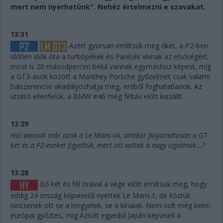
mert nem nyerhetünk". Nehéz értelmezni e szavakat.
13:31
Azért gyorsan említsük meg őket, a P2-ben
időtlen idők óta a turbópékek és Panisék vívnak az elsőségért,
most is 20 másodpercen belül vannak egymáshoz képest, míg
a GT3-asok között a Manthey Porsche győzelmét csak valami
balszerencse akadályozhatja meg, erőből foghatatlanok. Az
utolsó ellenfelük, a BMW #46 még féltáv előtt kiszállt.
13:29
Hol vannak már azok a Le Mans-ok, amikor folyamatosan a GT-
ket és a P2-eseket figyeltük, mert ott voltak a nagy izgalmak...?
13:28
Bő két és fél órával a vége előtt említsük meg, hogy
eddig 24 ország képviselői nyertek Le Mans-t, de köztük
nincsenek ott se a lengyelek, se a kínaiak. Nem volt még kelet-
európai győztes, míg Ázsiát egyedül Japán képviseli a