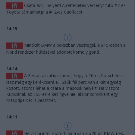
Csata az 5. helyért! A rettenetes versenyt futó #7-es
Toyota támadhatja a #12-es Cadillacet.
14:15
Mindkét BMW a bokszban vesztegel, a #15-ösben a
hibrid rendszer hűtésével adódott komoly gond.
14:14
A Ferrari azzal is számol, hogy a #6-os Porschének
lesz még egy kerékcseréje... Szűk fél perc van a két egység
között, szoros lehet a csata a második helyért. Ha viszont
Kubicának az #50-esre kell figyelnie, akkor körönként egy
másodpercet is veszíthet.
14:11
Helyszíni infó: motorhibája van a #20-as BMW-nek,