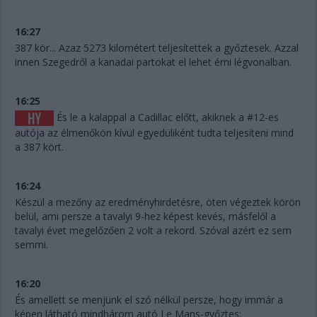
16:27
387 kör... Azaz 5273 kilométert teljesítettek a győztesek. Azzal
innen Szegedről a kanadai partokat el lehet érni légvonalban.
16:25
És le a kalappal a Cadillac előtt, akiknek a #12-es
autója az élmenőkön kívül egyedüliként tudta teljesíteni mind
a 387 kört.
16:24
Készül a mezőny az eredményhirdetésre, öten végeztek körön
belül, ami persze a tavalyi 9-hez képest kevés, másfelől a
tavalyi évet megelőzően 2 volt a rekord. Szóval azért ez sem
semmi.
16:20
És amellett se menjünk el szó nélkül persze, hogy immár a
képen látható mindhárom autó Le Mans-győztes: