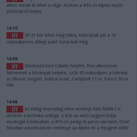
akkor ennek itt lehet a vége. Közben a #35-ös Alpine bejön
pontszerző helyre.
14:10
30-31 kör lehet még hátra, Kubicának azt a 18
másodperces előnyt azért óvnia kell még.
14:09
Giovinazzi beül Calado helyére, friss abroncsok
felmennek a hitványak helyére, szűk 45 másodperc a hátrány
az éllovas mögött. Kubica vezet, Campbell 17-re, Fuoco 50-re
tőle.
14:08
Az eddig viszonylag sima versenyt futó BMW-t is
utolérte a technika ördöge: a #20-as autó negyed órája
vesztegel a bokszban, a #15-ös pedig öt perce van bent. Ezzel
felcsillan a pontszerzés reménye az Alpine és a Peugeot előtt!