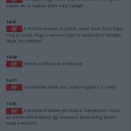
haladó #6-os nyakán. Estre még melegít!
14:41
A Porsche kereket és pilótát cserél: Kevin Estre kapja
meg az esélyt, hogy a verseny végén is varázsoljon! Mindjárt
látjuk, mi a helyzet.
14:38
Jönnek az éllovasok a bokszba!
14:37
Schumacher ismét előz, ezzel megvan a 11. hely!
14:35
A következő körben jön Kubica, Campbell és Fuoco
az utolsó előtti kiállásra. Így Giovinazzi átmenetileg átveszi
majd a vezetést.