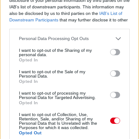
disclosure of your personal information by third parties on the
IAB’s list of downstream participants. This information may
also be disclosed by us to third parties on the
IAB’s List of
15:27
Downstream Participants
that may further disclose it to other
Itt a dráma! A turbópékek kapnak egy áthajtásos
third parties.
büntetést, és ezzel valószínűleg bukják a győzelmet! Yelloly
gyorshajtása nagyon sokba kerül. Massonék, a VDS Panis
Please note that this website/app uses one or more Google
Personal Data Processing Opt Outs
meg fogja nyerni a kategóriát.
services and may gather and store information including but
not limited to your visit or usage behaviour. You may click to
I want to opt-out of the Sharing of my
personal data.
grant or deny consent to Google and its third-party tags to
15:25
Opted In
use your data for below specified purposes in below Google
Kulcsfontosságú pillanat: egy körrel Kubica után
consent section.
I want to opt-out of the Sale of my
bokszban a #6-os és bokszban az #50-es! Mindkettő tankolt,
Personal Data.
Kubica viszont előttük frissebb gumin!
Opted In
I want to opt-out of processing my
15:21
Personal Data for Targeted Advertising.
Kubica hozza az autót az utolsó kiállásra! Kereket
Opted In
cserélnek a #83-ason, de Kubica marad az autóban. A #6-os
I want to opt-out of Collection, Use,
és az #50-es a következő körben jön, az #51-es később.
Retention, Sale, and/or Sharing of my
Personal Data that Is Unrelated with the
Purposes for which it was collected.
15:18
Opted Out