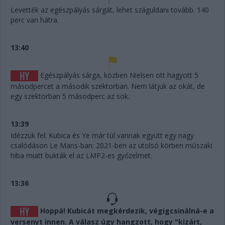
Levették az egészpályás sárgát, lehet száguldani tovább. 140
perc van hátra.
13:40
Egészpályás sárga, közben Nielsen ott hagyott 5
másodpercet a második szektorban. Nem látjuk az okát, de
egy szektorban 5 másodperc az sok.
13:39
Idézzük fel: Kubica és Ye már túl vannak együtt egy nagy
csalódáson Le Mans-ban: 2021-ben az utolsó körben műszaki
hiba miatt bukták el az LMP2-es győzelmet.
13:36
Hoppá! Kubicát megkérdezik, végigcsinálná-e a
versenyt innen. A válasz úgy hangzott, hogy "kizárt,