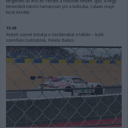
kergetheti az #50-es Ferrarit a második helyen. Igaz, a négy
élmenőből három hamarosan jön a bokszba, Calado majd
kicsit később.
13:49
Rejtett üzenet biztatja a Vasdámákat a táblán – küldi
szemfüles tudósítónk, Fekete Balázs: