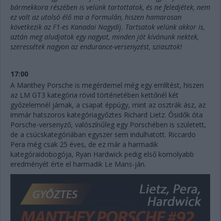
bármekkora részében is velünk tartottatok, és ne feledjétek, nem
ez volt az utolsó élő ma a Formulán, hiszen hamarosan
következik az F1-es Kanadai Nagydíj. Tartsatok velünk akkor is,
aztán meg aludjatok egy nagyot, minden jót kívánunk nektek,
szeressétek nagyon az endurance-versenyzést, sziasztok!
17:00
A Manthey Porsche is megérdemel még egy említést, hiszen
az LM GT3 kategória rövid történetében kettőnél két
győzelemnél járnak, a csapat éppúgy, mint az osztrák ász, az
immár hatszoros kategóriagyőztes Richard Lietz. Ősidők óta
Porsche-versenyző, valószínűleg egy Porschében is született,
de a csúcskategóriában egyszer sem indulhatott. Riccardo
Pera még csak 25 éves, de ez már a harmadik
kategóraidobogója, Ryan Hardwick pedig első komolyabb
eredményét érte el harmadik Le Mans-ján.