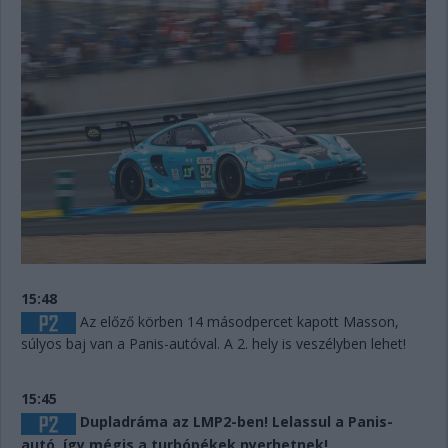
15:48
Az előző körben 14 másodpercet kapott Masson,
súlyos baj van a Panis-autóval. A 2. hely is veszélyben lehet!
15:45
Dupladráma az LMP2-ben! Lelassul a Panis-
autó, így mégis a turbópékek nyerhetnek!