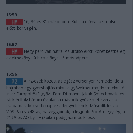
15:59
16, 30 és 31 másodperc Kubica előnye az utolsó
előtti kör végén.
15:57
Négy perc van hátra. Az utolsó előtti körét kezdte eg
az élmezőny. Kubica előnye 16 másodperc.
15:56
A P2-esek között az egész versenyen remeklő, de a
hajrában egy gyorshajtás miatt a győzelmet majdnem elbukó
Inter Europol #43 győz, Tom Dillmann, Jakub Śmiechowski és
Nick Yelloly három év alatt a második győzelmet szerzik a
csapatnak! Micsoda nap ez a lengyeleknek! Második lesz a
VDS Panis #48-as, ha végigbírják, a legjobb Pro-Am egység, a
#199-es AO by TF (Spike) pedig harmadik lesz.