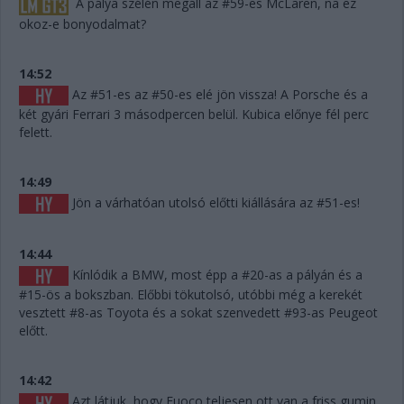
A pálya szélén megáll az #59-es McLaren, na ez
okoz-e bonyodalmat?
14:52
Az #51-es az #50-es elé jön vissza! A Porsche és a
két gyári Ferrari 3 másodpercen belül. Kubica előnye fél perc
felett.
14:49
Jön a várhatóan utolsó előtti kiállására az #51-es!
14:44
Kínlódik a BMW, most épp a #20-as a pályán és a
#15-ös a bokszban. Előbbi tökutolsó, utóbbi még a kerekét
vesztett #8-as Toyota és a sokat szenvedett #93-as Peugeot
előtt.
14:42
Azt látjuk, hogy Fuoco teljesen ott van a friss gumin