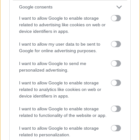
Dráma készül a P2-ben: a szoros csatában élen álló
Google consents
turbópékek versenyzőjét, Nick Yellolyt bokszutcai gyorshajtás
miatt vizsgálják!
I want to allow Google to enable storage
related to advertising like cookies on web or
15:14
device identifiers in apps.
I want to allow my user data to be sent to
Fuocót ezúttal azzal biztatják, hogy sokkal több
Google for online advertising purposes.
pályaelhagyása van az előtte haladó Porschének, szóval ő
többet kockáztathat, mint riválisa.
I want to allow Google to send me
personalized advertising.
15:09
I want to allow Google to enable storage
related to analytics like cookies on web or
Fuocónak jelzik, hogy nyugodtan nyomja ki az autó
device identifiers in apps.
szemét, mert a 4. helynél hátrébb úgyse esik...
I want to allow Google to enable storage
related to functionality of the website or app.
15:08
Fuoco otthagyja Giovinazzit és közelíti a második
I want to allow Google to enable storage
helyen haladó Porschét. Kubica előnye 35 másodperc felett.
related to personalization.