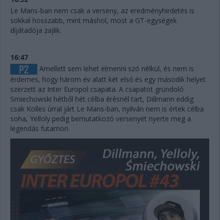
Le Mans-ban nem csak a verseny, az eredményhirdetés is
sokkal hosszabb, mint máshol, most a GT-egységek
díjátadója zajlik.
16:47
Amellett sem lehet elmenni szó nélkül, és nem is
érdemes, hogy három év alatt két első és egy második helyet
szerzett az Inter Europol csapata. A csapatot gründoló
Smiechowski hétből hét célba érésnél tart, Dillmann eddig
csak Kolles úrral járt Le Mans-ban, nyilván nem is értek célba
soha, Yelloly pedig bemutatkozó versenyét nyerte meg a
legendás futamon.