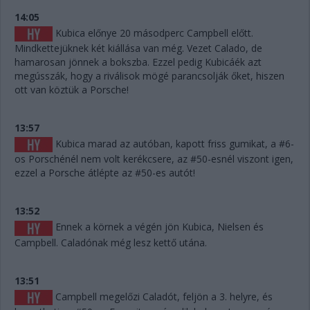
14:05
Kubica előnye 20 másodperc Campbell előtt.
Mindkettejüknek két kiállása van még. Vezet Calado, de
hamarosan jönnek a bokszba. Ezzel pedig Kubicáék azt
megússzák, hogy a riválisok mögé parancsolják őket, hiszen
ott van köztük a Porsche!
13:57
Kubica marad az autóban, kapott friss gumikat, a #6-
os Porschénél nem volt kerékcsere, az #50-esnél viszont igen,
ezzel a Porsche átlépte az #50-es autót!
13:52
Ennek a körnek a végén jön Kubica, Nielsen és
Campbell. Caladónak még lesz kettő utána.
13:51
Campbell megelőzi Caladót, feljön a 3. helyre, és