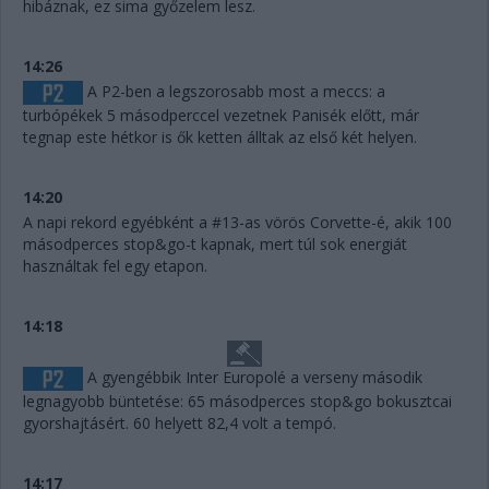
hibáznak, ez sima győzelem lesz.
14:26
A P2-ben a legszorosabb most a meccs: a
turbópékek 5 másodperccel vezetnek Panisék előtt, már
tegnap este hétkor is ők ketten álltak az első két helyen.
14:20
A napi rekord egyébként a #13-as vörös Corvette-é, akik 100
másodperces stop&go-t kapnak, mert túl sok energiát
használtak fel egy etapon.
14:18
A gyengébbik Inter Europolé a verseny második
legnagyobb büntetése: 65 másodperces stop&go bokusztcai
gyorshajtásért. 60 helyett 82,4 volt a tempó.
14:17