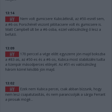
13:14
Nem volt gumicsere Kubicáéknál, az #50-esnél sem,
a #6-os Porschénél viszont pilótacsere volt és gumicsere is.
Matt Campbell ült be a #6-osba, ezzel valószínűleg ő lesz a
befutó.
13:09
170 perccel a vége előtt egyszerre jön majd bokszba
a #83-as, az #50-es és a #6-os, Kubica most stabilizálni tudta
a tizenpár másodperces előnyét. Az #51-es valószínűleg
három körrel később jön majd.
13:02
Ezek nem Kubica percei, csak abban bízzunk, hogy
nem lesz csapatutasítás, és nem parancsolják a sárga Ferrarit
a pirosak mögé...