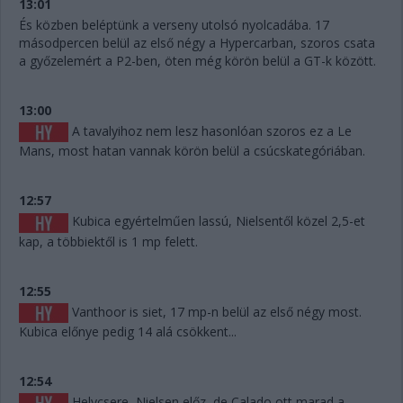
13:01
És közben beléptünk a verseny utolsó nyolcadába. 17
másodpercen belül az első négy a Hypercarban, szoros csata
a győzelemért a P2-ben, öten még körön belül a GT-k között.
13:00
A tavalyihoz nem lesz hasonlóan szoros ez a Le
Mans, most hatan vannak körön belül a csúcskategóriában.
12:57
Kubica egyértelműen lassú, Nielsentől közel 2,5-et
kap, a többiektől is 1 mp felett.
12:55
Vanthoor is siet, 17 mp-n belül az első négy most.
Kubica előnye pedig 14 alá csökkent...
12:54
Helycsere, Nielsen előz, de Calado ott marad a