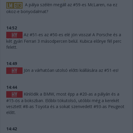
A pálya szélén megáll az #59-es McLaren, na ez
okoz-e bonyodalmat?
14:52
Az #51-es az #50-es elé jön vissza! A Porsche és a
két gyári Ferrari 3 másodpercen belül. Kubica előnye fél perc
felett.
14:49
Jön a várhatóan utolsó előtti kiállására az #51-es!
14:44
Kínlódik a BMW, most épp a #20-as a pályán és a
#15-ös a bokszban. Előbbi tökutolsó, utóbbi még a kerekét
vesztett #8-as Toyota és a sokat szenvedett #93-as Peugeot
előtt.
14:42