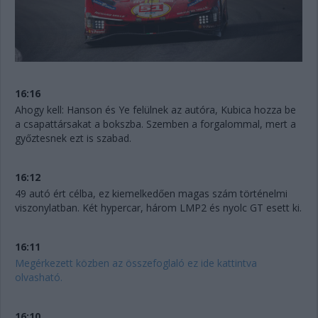
16:16
Ahogy kell: Hanson és Ye felülnek az autóra, Kubica hozza be
a csapattársakat a bokszba. Szemben a forgalommal, mert a
győztesnek ezt is szabad.
16:12
49 autó ért célba, ez kiemelkedően magas szám történelmi
viszonylatban. Két hypercar, három LMP2 és nyolc GT esett ki.
16:11
Megérkezett közben az összefoglaló ez ide kattintva
olvasható.
16:10