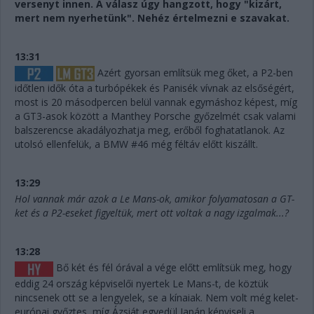
versenyt innen. A válasz úgy hangzott, hogy "kizárt,
mert nem nyerhetünk". Nehéz értelmezni e szavakat.
13:31
Azért gyorsan említsük meg őket, a P2-ben
időtlen idők óta a turbópékek és Panisék vívnak az elsőségért,
most is 20 másodpercen belül vannak egymáshoz képest, míg
a GT3-asok között a Manthey Porsche győzelmét csak valami
balszerencse akadályozhatja meg, erőből foghatatlanok. Az
utolsó ellenfelük, a BMW #46 még féltáv előtt kiszállt.
13:29
Hol vannak már azok a Le Mans-ok, amikor folyamatosan a GT-
ket és a P2-eseket figyeltük, mert ott voltak a nagy izgalmak...?
13:28
Bő két és fél órával a vége előtt említsük meg, hogy
eddig 24 ország képviselői nyertek Le Mans-t, de köztük
nincsenek ott se a lengyelek, se a kínaiak. Nem volt még kelet-
európai győztes, míg Ázsiát egyedül Japán képviseli a