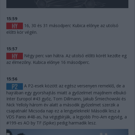
15:59
16, 30 és 31 másodperc Kubica előnye az utolsó
előtti kör végén.
15:57
Négy perc van hátra. Az utolsó előtti körét kezdte eg
az élmezőny. Kubica előnye 16 másodperc.
15:56
A P2-esek között az egész versenyen remeklő, de a
hajrában egy gyorshajtás miatt a győzelmet majdnem elbukó
Inter Europol #43 győz, Tom Dillmann, Jakub Śmiechowski és
Nick Yelloly három év alatt a második győzelmet szerzik a
csapatnak! Micsoda nap ez a lengyeleknek! Második lesz a
VDS Panis #48-as, ha végigbírják, a legjobb Pro-Am egység, a
#199-es AO by TF (Spike) pedig harmadik lesz.