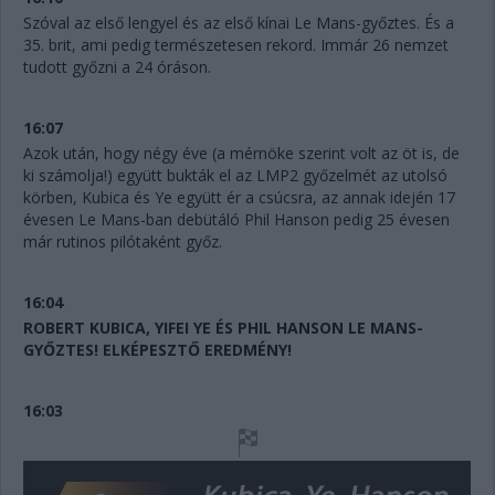
Szóval az első lengyel és az első kínai Le Mans-győztes. És a
35. brit, ami pedig természetesen rekord. Immár 26 nemzet
tudott győzni a 24 óráson.
16:07
Azok után, hogy négy éve (a mérnöke szerint volt az öt is, de
ki számolja!) együtt bukták el az LMP2 győzelmét az utolsó
körben, Kubica és Ye együtt ér a csúcsra, az annak idején 17
évesen Le Mans-ban debütáló Phil Hanson pedig 25 évesen
már rutinos pilótaként győz.
16:04
ROBERT KUBICA, YIFEI YE ÉS PHIL HANSON LE MANS-
GYŐZTES! ELKÉPESZTŐ EREDMÉNY!
16:03