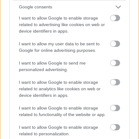
Dráma készül a P2-ben: a szoros csatában élen álló
Google consents
turbópékek versenyzőjét, Nick Yellolyt bokszutcai gyorshajtás
miatt vizsgálják!
I want to allow Google to enable storage
related to advertising like cookies on web or
device identifiers in apps.
15:14
I want to allow my user data to be sent to
Google for online advertising purposes.
Fuocót ezúttal azzal biztatják, hogy sokkal több
pályaelhagyása van az előtte haladó Porschének, szóval ő
I want to allow Google to send me
többet kockáztathat, mint riválisa.
personalized advertising.
15:09
I want to allow Google to enable storage
related to analytics like cookies on web or
device identifiers in apps.
Fuocónak jelzik, hogy nyugodtan nyomja ki az autó
szemét, mert a 4. helynél hátrébb úgyse esik...
I want to allow Google to enable storage
related to functionality of the website or app.
15:08
I want to allow Google to enable storage
Fuoco otthagyja Giovinazzit és közelíti a második
related to personalization.
helyen haladó Porschét. Kubica előnye 35 másodperc felett.