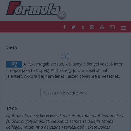
F1
PARC FERMÉ
FORMULA
MOTOR
20:18
NEMZETKÖZI
HAZAI
RETRO
EGYÉB
A P2-t magabiztosan, kiállásnyi előnnyel vezető Inter
PODCAST
SHOP
Europol (aka turbópék) #43-as egy jó órája váltóhibát
LIVE
TIPPJÁTÉK
jelentett. Akkora baj nem lehet, hiszen továbbra is vezetnek.
DIGITÁLIS MAGAZIN
PONTÁLLÁSOK
VERSENYNAPTÁRAK
Vissza a közvetítéshez
17:02
Eljött az idő, hogy berekesszük maratoni, több mint huszonöt és
fél órás hírfolyamunkat, Gobodics Tamás és Balogh Tamás
kollégák, valamint a helyszínen tartózkodó Fekete Balázs