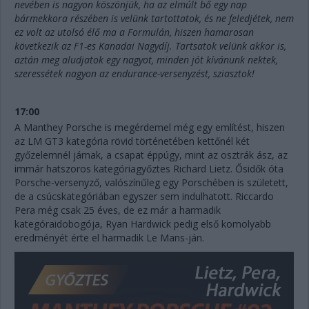
nevében is nagyon köszönjük, ha az elmúlt bő egy nap
bármekkora részében is velünk tartottatok, és ne feledjétek, nem
ez volt az utolsó élő ma a Formulán, hiszen hamarosan
következik az F1-es Kanadai Nagydíj. Tartsatok velünk akkor is,
aztán meg aludjatok egy nagyot, minden jót kívánunk nektek,
szeressétek nagyon az endurance-versenyzést, sziasztok!
17:00
A Manthey Porsche is megérdemel még egy említést, hiszen
az LM GT3 kategória rövid történetében kettőnél két
győzelemnél járnak, a csapat éppúgy, mint az osztrák ász, az
immár hatszoros kategóriagyőztes Richard Lietz. Ősidők óta
Porsche-versenyző, valószínűleg egy Porschében is született,
de a csúcskategóriában egyszer sem indulhatott. Riccardo
Pera még csak 25 éves, de ez már a harmadik
kategóraidobogója, Ryan Hardwick pedig első komolyabb
eredményét érte el harmadik Le Mans-ján.