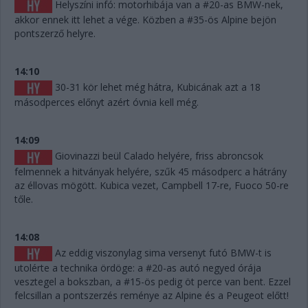
Helyszíni infó: motorhibája van a #20-as BMW-nek,
akkor ennek itt lehet a vége. Közben a #35-ös Alpine bejön
pontszerző helyre.
14:10
30-31 kör lehet még hátra, Kubicának azt a 18
másodperces előnyt azért óvnia kell még.
14:09
Giovinazzi beül Calado helyére, friss abroncsok
felmennek a hitványak helyére, szűk 45 másodperc a hátrány
az éllovas mögött. Kubica vezet, Campbell 17-re, Fuoco 50-re
tőle.
14:08
Az eddig viszonylag sima versenyt futó BMW-t is
utolérte a technika ördöge: a #20-as autó negyed órája
vesztegel a bokszban, a #15-ös pedig öt perce van bent. Ezzel
felcsillan a pontszerzés reménye az Alpine és a Peugeot előtt!