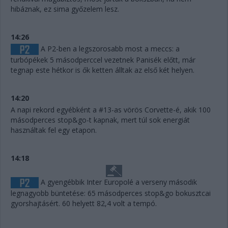
hibáznak, ez sima győzelem lesz.
14:26
A P2-ben a legszorosabb most a meccs: a
turbópékek 5 másodperccel vezetnek Panisék előtt, már
tegnap este hétkor is ők ketten álltak az első két helyen.
14:20
A napi rekord egyébként a #13-as vörös Corvette-é, akik 100
másodperces stop&go-t kapnak, mert túl sok energiát
használtak fel egy etapon.
14:18
A gyengébbik Inter Europolé a verseny második
legnagyobb büntetése: 65 másodperces stop&go bokusztcai
gyorshajtásért. 60 helyett 82,4 volt a tempó.