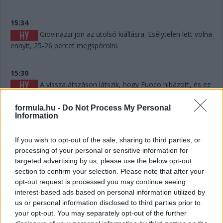
15:34
Giovinazzi jön az utolsó kiállásra. Esélytelen lett volna
ennyit, 25-26 percet megspórolni.
15:30
A visszajátszáson látszik, hogy Fuoco hibázott, és ez
akár pozícióba is kerülhet, hiszen mintegy 6-7 másodpercet
eldobott. Persze hány olyan Le Mans volt a történelemben,
formula.hu -
Do Not Process My Personal
ahol 6-7 másodperc számított egy dobogós helyen...? Kevés.
Information
If you wish to opt-out of the sale, sharing to third parties, or
15:29
processing of your personal or sensitive information for
Giovinazzi 42-vel vezet Kubica előtt, és jöhet majd
targeted advertising by us, please use the below opt-out
egy rövid utolsó kiállásra mindjárt.
section to confirm your selection. Please note that after your
opt-out request is processed you may continue seeing
15:29
interest-based ads based on personal information utilized by
us or personal information disclosed to third parties prior to
Na nézzük, mi a helyet: Kubica 10 másodperccel
your opt-out. You may separately opt-out of the further
vezet Estre előtt, aki újabb kilenccel a most sokat bukó Fuoco