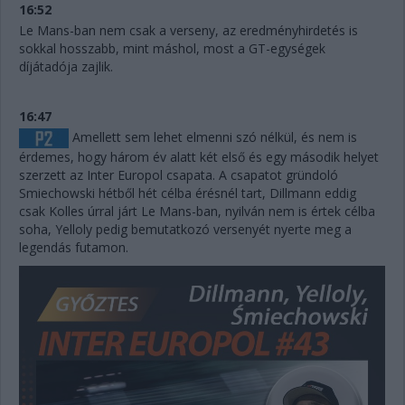
16:52
Le Mans-ban nem csak a verseny, az eredményhirdetés is
sokkal hosszabb, mint máshol, most a GT-egységek
díjátadója zajlik.
16:47
Amellett sem lehet elmenni szó nélkül, és nem is
érdemes, hogy három év alatt két első és egy második helyet
szerzett az Inter Europol csapata. A csapatot gründoló
Smiechowski hétből hét célba érésnél tart, Dillmann eddig
csak Kolles úrral járt Le Mans-ban, nyilván nem is értek célba
soha, Yelloly pedig bemutatkozó versenyét nyerte meg a
legendás futamon.