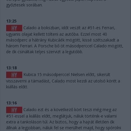
győztesek sorában.
13:25
Calado a bokszban, időt veszít az #51-es Ferrari,
ugyanis olajat kellett tölteni az autóba. Ezzel most 40
másodperc a hátrány Kubicáék mögött, kissé szétszakadt a
három Ferrari. A Porsche bő öt másodperccel Calado mögött,
de ők csináltak teljes szervizt a legutóbb.
13:18
Kubica 15 másodperccel Nielsen előtt, sikerült
visszaverni a támadást, Calado most kezdi az utolsó körét a
kiállás előtt.
13:16
Calado ezt és a következő kört teszi még meg az
#51-essel a kiállás előtt, meglátjuk, náluk történik-e valami
extra a tankoláson túl. Az biztos, hogy a hajrát illetően ők
állnak a legjobban, náluk fel se merülhet majd, hogy spórolni