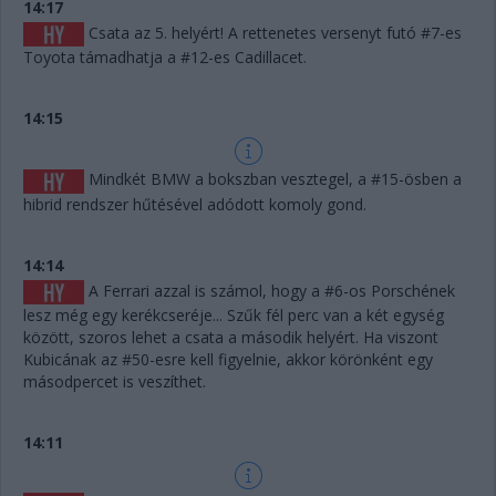
14:17
Csata az 5. helyért! A rettenetes versenyt futó #7-es
Toyota támadhatja a #12-es Cadillacet.
14:15
Mindkét BMW a bokszban vesztegel, a #15-ösben a
hibrid rendszer hűtésével adódott komoly gond.
14:14
A Ferrari azzal is számol, hogy a #6-os Porschének
lesz még egy kerékcseréje... Szűk fél perc van a két egység
között, szoros lehet a csata a második helyért. Ha viszont
Kubicának az #50-esre kell figyelnie, akkor körönként egy
másodpercet is veszíthet.
14:11