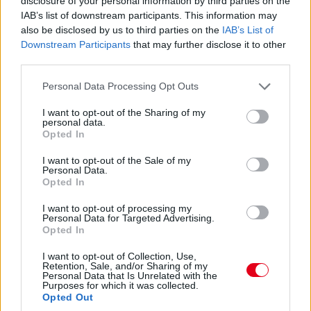
disclosure of your personal information by third parties on the
előtt.
IAB’s list of downstream participants. This information may
also be disclosed by us to third parties on the
IAB’s List of
15:27
Downstream Participants
that may further disclose it to other
Itt a dráma! A turbópékek kapnak egy áthajtásos
third parties.
büntetést, és ezzel valószínűleg bukják a győzelmet! Yelloly
Please note that this website/app uses one or more Google
gyorshajtása nagyon sokba kerül. Massonék, a VDS Panis
Personal Data Processing Opt Outs
services and may gather and store information including but
meg fogja nyerni a kategóriát.
not limited to your visit or usage behaviour. You may click to
I want to opt-out of the Sharing of my
personal data.
grant or deny consent to Google and its third-party tags to
Opted In
15:25
use your data for below specified purposes in below Google
Kulcsfontosságú pillanat: egy körrel Kubica után
consent section.
I want to opt-out of the Sale of my
bokszban a #6-os és bokszban az #50-es! Mindkettő tankolt,
Personal Data.
Opted In
Kubica viszont előttük frissebb gumin!
I want to opt-out of processing my
Personal Data for Targeted Advertising.
15:21
Opted In
Kubica hozza az autót az utolsó kiállásra! Kereket
cserélnek a #83-ason, de Kubica marad az autóban. A #6-os
I want to opt-out of Collection, Use,
Retention, Sale, and/or Sharing of my
és az #50-es a következő körben jön, az #51-es később.
Personal Data that Is Unrelated with the
Purposes for which it was collected.
Opted Out
15:18