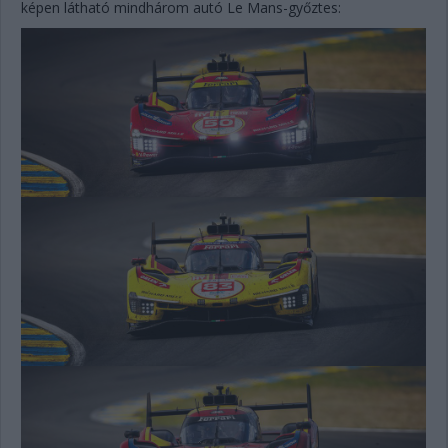
képen látható mindhárom autó Le Mans-győztes: