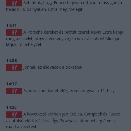
Azt látjuk, hogy Fuoco teljesen ott van a friss gumin
haladó #6-os nyakán. Estre még melegít!
14:41
A Porsche kereket és pilótát cserél: Kevin Estre kapja
meg az esélyt, hogy a verseny végén is varázsoljon! Mindjárt
látjuk, mi a helyzet.
14:38
Jönnek az éllovasok a bokszba!
14:37
Schumacher ismét előz, ezzel megvan a 11. hely!
14:35
A következő körben jön Kubica, Campbell és Fuoco
az utolsó előtti kiállásra. Így Giovinazzi átmenetileg átveszi
majd a vezetést.