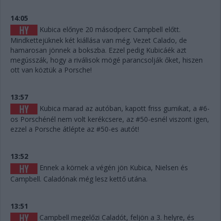
14:05
Kubica előnye 20 másodperc Campbell előtt.
Mindkettejüknek két kiállása van még. Vezet Calado, de
hamarosan jönnek a bokszba. Ezzel pedig Kubicáék azt
megússzák, hogy a riválisok mögé parancsolják őket, hiszen
ott van köztük a Porsche!
13:57
Kubica marad az autóban, kapott friss gumikat, a #6-
os Porschénél nem volt kerékcsere, az #50-esnél viszont igen,
ezzel a Porsche átlépte az #50-es autót!
13:52
Ennek a körnek a végén jön Kubica, Nielsen és
Campbell. Caladónak még lesz kettő utána.
13:51
Campbell megelőzi Caladót, feljön a 3. helyre, és