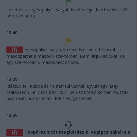
Levették az egészpályás sárgát, lehet száguldani tovább. 140
perc van hátra.
13:40
Egészpályás sárga, közben Nielsen ott hagyott 5
másodpercet a második szektorban. Nem látjuk az okát, de
egy szektorban 5 másodperc az sok.
13:39
Idézzük fel: Kubica és Ye már túl vannak együtt egy nagy
csalódáson Le Mans-ban: 2021-ben az utolsó körben műszaki
hiba miatt bukták el az LMP2-es győzelmet.
13:36
Hoppá! Kubicát megkérdezik, végigcsinálná-e a