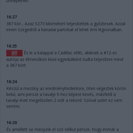
ünnepelhet!
16:27
387 kör... Azaz 5273 kilométert teljesítettek a győztesek. Azzal
innen Szegedről a kanadai partokat el lehet érni légvonalban.
16:25
És le a kalappal a Cadillac előtt, akiknek a #12-es
autója az élmenőkön kívül egyedüliként tudta teljesíteni mind
a 387 kört.
16:24
Készül a mezőny az eredményhirdetésre, öten végeztek körön
belül, ami persze a tavalyi 9-hez képest kevés, másfelől a
tavalyi évet megelőzően 2 volt a rekord. Szóval azért ez sem
semmi.
16:20
És amellett se menjünk el szó nélkül persze, hogy immár a