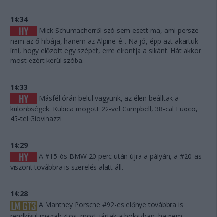
14:34
Mick Schumacherről szó sem esett ma, ami persze
nem az ő hibája, hanem az Alpine-é... Na jó, épp azt akartuk
írni, hogy előzött egy szépet, erre elrontja a sikánt. Hát akkor
most ezért kerül szóba.
14:33
Másfél órán belül vagyunk, az élen beálltak a
különbségek. Kubica mögött 22-vel Campbell, 38-cal Fuoco,
45-tel Giovinazzi.
14:29
A #15-ös BMW 20 perc után újra a pályán, a #20-as
viszont továbbra is szerelés alatt áll.
14:28
A Manthey Porsche #92-es előnye továbbra is
rendkívül magabiztos, most jártak a bokszban, ha nem