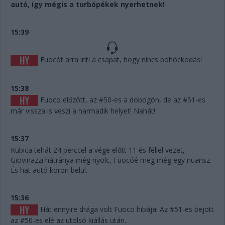
autó, így mégis a turbópékek nyerhetnek!
15:39
Fuocót arra inti a csapat, hogy nincs bohóckodás!
15:38
Fuoco előzött, az #50-es a dobogón, de az #51-es
már vissza is veszi a harmadik helyet! Nahát!
15:37
Kubica tehát 24 perccel a vége előtt 11 és féllel vezet,
Giovinazzi hátránya még nyolc, Fuocóé meg még egy nüansz.
És hat autó körön belül.
15:36
Hát ennyire drága volt Fuoco hibája! Az #51-es bejött
az #50-es elé az utolsó kiállás után.