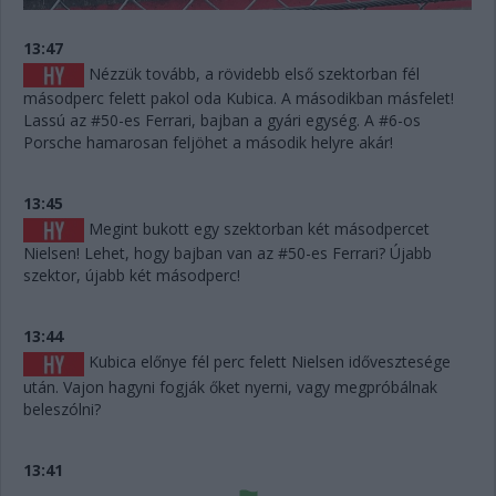
13:47
Nézzük tovább, a rövidebb első szektorban fél
másodperc felett pakol oda Kubica. A másodikban másfelet!
Lassú az #50-es Ferrari, bajban a gyári egység. A #6-os
Porsche hamarosan feljöhet a második helyre akár!
13:45
Megint bukott egy szektorban két másodpercet
Nielsen! Lehet, hogy bajban van az #50-es Ferrari? Újabb
szektor, újabb két másodperc!
13:44
Kubica előnye fél perc felett Nielsen idővesztesége
után. Vajon hagyni fogják őket nyerni, vagy megpróbálnak
beleszólni?
13:41