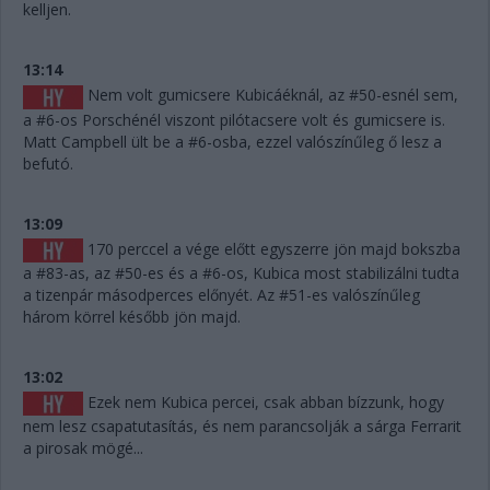
kelljen.
13:14
Nem volt gumicsere Kubicáéknál, az #50-esnél sem,
a #6-os Porschénél viszont pilótacsere volt és gumicsere is.
Matt Campbell ült be a #6-osba, ezzel valószínűleg ő lesz a
befutó.
13:09
170 perccel a vége előtt egyszerre jön majd bokszba
a #83-as, az #50-es és a #6-os, Kubica most stabilizálni tudta
a tizenpár másodperces előnyét. Az #51-es valószínűleg
három körrel később jön majd.
13:02
Ezek nem Kubica percei, csak abban bízzunk, hogy
nem lesz csapatutasítás, és nem parancsolják a sárga Ferrarit
a pirosak mögé...