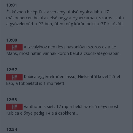
13:01
És közben beléptünk a verseny utolsó nyolcadába. 17
másodpercen belül az első négy a Hypercarban, szoros csata
a győzelemért a P2-ben, öten még körön belül a GT-k között.
13:00
A tavalyihoz nem lesz hasonlóan szoros ez a Le
Mans, most hatan vannak körön belül a csúcskategóriában.
12:57
Kubica egyértelműen lassú, Nielsentől közel 2,5-et
kap, a többiektől is 1 mp felett.
12:55
Vanthoor is siet, 17 mp-n belül az első négy most.
Kubica előnye pedig 14 alá csökkent...
12:54