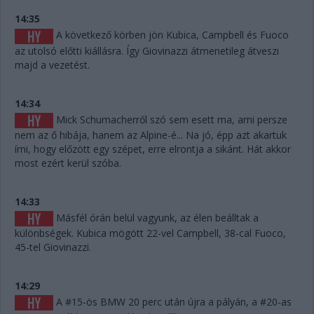
14:35
A következő körben jön Kubica, Campbell és Fuoco
az utolsó előtti kiállásra. Így Giovinazzi átmenetileg átveszi
majd a vezetést.
14:34
Mick Schumacherről szó sem esett ma, ami persze
nem az ő hibája, hanem az Alpine-é... Na jó, épp azt akartuk
írni, hogy előzött egy szépet, erre elrontja a sikánt. Hát akkor
most ezért kerül szóba.
14:33
Másfél órán belül vagyunk, az élen beálltak a
különbségek. Kubica mögött 22-vel Campbell, 38-cal Fuoco,
45-tel Giovinazzi.
14:29
A #15-ös BMW 20 perc után újra a pályán, a #20-as