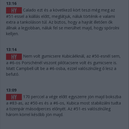
13:16
Calado ezt és a következő kört teszi még meg az
#51-essel a kiállás előtt, meglátjuk, náluk történik-e valami
extra a tankoláson túl. Az biztos, hogy a hajrát illetően ők
állnak a legjobban, náluk fel se merülhet majd, hogy spórolni
kelljen.
13:14
Nem volt gumicsere Kubicáéknál, az #50-esnél sem,
a #6-os Porschénél viszont pilótacsere volt és gumicsere is.
Matt Campbell ült be a #6-osba, ezzel valószínűleg ő lesz a
befutó.
13:09
170 perccel a vége előtt egyszerre jön majd bokszba
a #83-as, az #50-es és a #6-os, Kubica most stabilizálni tudta
a tizenpár másodperces előnyét. Az #51-es valószínűleg
három körrel később jön majd.