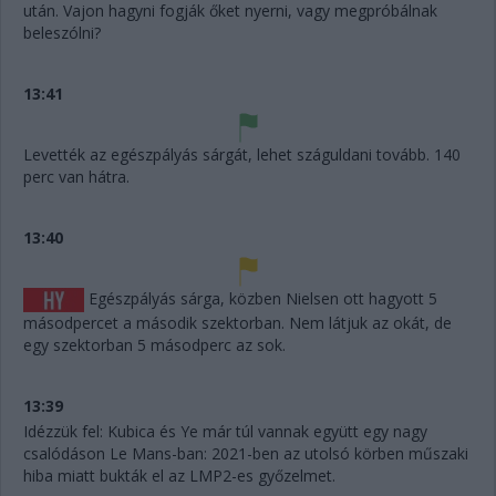
után. Vajon hagyni fogják őket nyerni, vagy megpróbálnak
beleszólni?
13:41
Levették az egészpályás sárgát, lehet száguldani tovább. 140
perc van hátra.
13:40
Egészpályás sárga, közben Nielsen ott hagyott 5
másodpercet a második szektorban. Nem látjuk az okát, de
egy szektorban 5 másodperc az sok.
13:39
Idézzük fel: Kubica és Ye már túl vannak együtt egy nagy
csalódáson Le Mans-ban: 2021-ben az utolsó körben műszaki
hiba miatt bukták el az LMP2-es győzelmet.