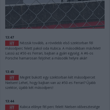
13:47
Nézzük tovább, a rövidebb első szektorban fél
másodperc felett pakol oda Kubica. A másodikban másfelet!
Lassú az #50-es Ferrari, bajban a gyári egység. A #6-os
Porsche hamarosan feljöhet a második helyre akár!
13:45
Megint bukott egy szektorban két másodpercet
Nielsen! Lehet, hogy bajban van az #50-es Ferrari? Újabb
szektor, újabb két másodperc!
13:44
Kubica előnye fél perc felett Nielsen idővesztesége