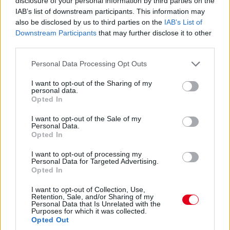
disclosure of your personal information by third parties on the
IAB’s list of downstream participants. This information may
also be disclosed by us to third parties on the
IAB’s List of
15:29
Downstream Participants
that may further disclose it to other
Na nézzük, mi a helyet: Kubica 10 másodperccel
third parties.
vezet Estre előtt, aki újabb kilenccel a most sokat bukó Fuoco
előtt.
Please note that this website/app uses one or more Google
Personal Data Processing Opt Outs
services and may gather and store information including but
not limited to your visit or usage behaviour. You may click to
I want to opt-out of the Sharing of my
15:27
personal data.
grant or deny consent to Google and its third-party tags to
Itt a dráma! A turbópékek kapnak egy áthajtásos
Opted In
use your data for below specified purposes in below Google
büntetést, és ezzel valószínűleg bukják a győzelmet! Yelloly
consent section.
I want to opt-out of the Sale of my
gyorshajtása nagyon sokba kerül. Massonék, a VDS Panis
Personal Data.
meg fogja nyerni a kategóriát.
Opted In
I want to opt-out of processing my
15:25
Personal Data for Targeted Advertising.
Kulcsfontosságú pillanat: egy körrel Kubica után
Opted In
bokszban a #6-os és bokszban az #50-es! Mindkettő tankolt,
I want to opt-out of Collection, Use,
Kubica viszont előttük frissebb gumin!
Retention, Sale, and/or Sharing of my
Personal Data that Is Unrelated with the
Purposes for which it was collected.
15:21
Opted Out