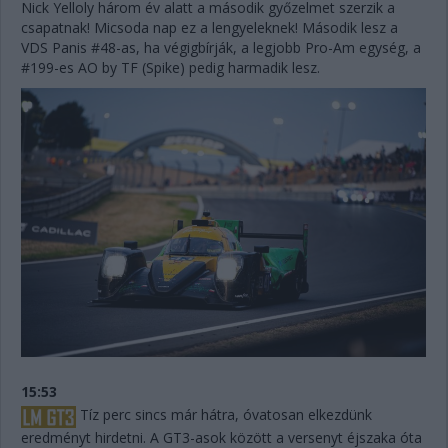
Nick Yelloly három év alatt a második győzelmet szerzik a
csapatnak! Micsoda nap ez a lengyeleknek! Második lesz a
VDS Panis #48-as, ha végigbírják, a legjobb Pro-Am egység, a
#199-es AO by TF (Spike) pedig harmadik lesz.
15:53
Tíz perc sincs már hátra, óvatosan elkezdünk
eredményt hirdetni. A GT3-asok között a versenyt éjszaka óta