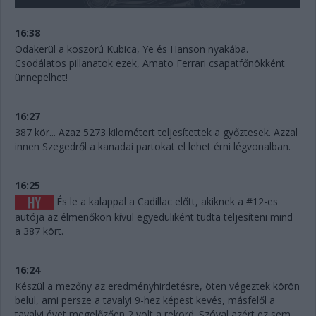
16:38
Odakerül a koszorú Kubica, Ye és Hanson nyakába.
Csodálatos pillanatok ezek, Amato Ferrari csapatfőnökként
ünnepelhet!
16:27
387 kör... Azaz 5273 kilométert teljesítettek a győztesek. Azzal
innen Szegedről a kanadai partokat el lehet érni légvonalban.
16:25
És le a kalappal a Cadillac előtt, akiknek a #12-es
autója az élmenőkön kívül egyedüliként tudta teljesíteni mind
a 387 kört.
16:24
Készül a mezőny az eredményhirdetésre, öten végeztek körön
belül, ami persze a tavalyi 9-hez képest kevés, másfelől a
tavalyi évet megelőzően 2 volt a rekord. Szóval azért ez sem