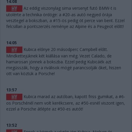
14:08
Az eddig viszonylag sima versenyt futó BMW-t is
utolérte a technika ördöge: a #20-as autó negyed órája
vesztegel a bokszban, a #15-ös pedig öt perce van bent. Ezzel
felcsillan a pontszerzés reménye az Alpine és a Peugeot előtt!
14:05
Kubica előnye 20 másodperc Campbell előtt.
Mindkettejüknek két kiállása van még. Vezet Calado, de
hamarosan jönnek a bokszba. Ezzel pedig Kubicáék azt
megússzák, hogy a riválisok mögé parancsolják őket, hiszen
ott van köztük a Porsche!
13:57
Kubica marad az autóban, kapott friss gumikat, a #6-
os Porschénél nem volt kerékcsere, az #50-esnél viszont igen,
ezzel a Porsche átlépte az #50-es autót!
13:52
Ennek a körnek a végén jön Kubica, Nielsen és