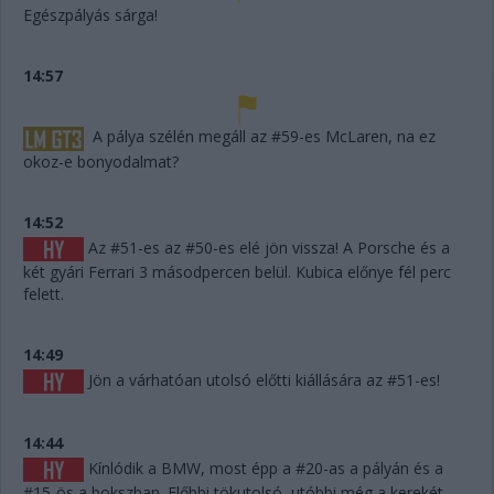
Egészpályás sárga!
14:57
A pálya szélén megáll az #59-es McLaren, na ez
okoz-e bonyodalmat?
14:52
Az #51-es az #50-es elé jön vissza! A Porsche és a
két gyári Ferrari 3 másodpercen belül. Kubica előnye fél perc
felett.
14:49
Jön a várhatóan utolsó előtti kiállására az #51-es!
14:44
Kínlódik a BMW, most épp a #20-as a pályán és a
#15-ös a bokszban. Előbbi tökutolsó, utóbbi még a kerekét