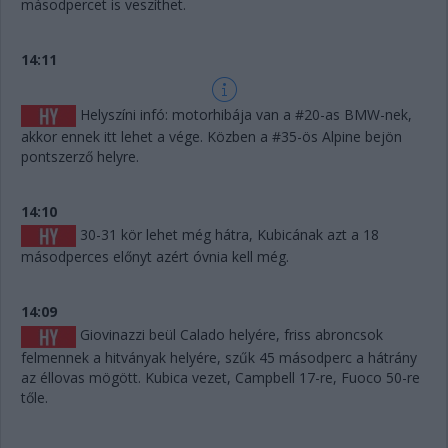
másodpercet is veszíthet.
14:11
Helyszíni infó: motorhibája van a #20-as BMW-nek,
akkor ennek itt lehet a vége. Közben a #35-ös Alpine bejön
pontszerző helyre.
14:10
30-31 kör lehet még hátra, Kubicának azt a 18
másodperces előnyt azért óvnia kell még.
14:09
Giovinazzi beül Calado helyére, friss abroncsok
felmennek a hitványak helyére, szűk 45 másodperc a hátrány
az éllovas mögött. Kubica vezet, Campbell 17-re, Fuoco 50-re
tőle.