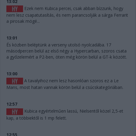
13:02
Ezek nem Kubica percei, csak abban bízzunk, hogy
nem lesz csapatutasítás, és nem parancsolják a sárga Ferrarit
a pirosak mögé...
13:01
És közben beléptünk a verseny utolsó nyolcadába. 17
másodpercen belül az első négy a Hypercarban, szoros csata
a győzelemért a P2-ben, öten még körön belül a GT-k között.
13:00
A tavalyihoz nem lesz hasonlóan szoros ez a Le
Mans, most hatan vannak körön belül a csúcskategóriában.
12:57
Kubica egyértelműen lassú, Nielsentől közel 2,5-et
kap, a többiektől is 1 mp felett.
12:55