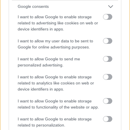
Kubica hozza az autót az utolsó kiállásra! Kereket
Google consents
cserélnek a #83-ason, de Kubica marad az autóban. A #6-os
és az #50-es a következő körben jön, az #51-es később.
I want to allow Google to enable storage
related to advertising like cookies on web or
15:18
device identifiers in apps.
Dráma készül a P2-ben: a szoros csatában élen álló
I want to allow my user data to be sent to
turbópékek versenyzőjét, Nick Yellolyt bokszutcai gyorshajtás
Google for online advertising purposes.
miatt vizsgálják!
I want to allow Google to send me
15:14
personalized advertising.
I want to allow Google to enable storage
Fuocót ezúttal azzal biztatják, hogy sokkal több
related to analytics like cookies on web or
pályaelhagyása van az előtte haladó Porschének, szóval ő
device identifiers in apps.
többet kockáztathat, mint riválisa.
I want to allow Google to enable storage
related to functionality of the website or app.
15:09
I want to allow Google to enable storage
Fuocónak jelzik, hogy nyugodtan nyomja ki az autó
related to personalization.