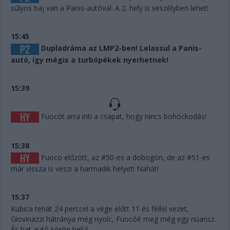
súlyos baj van a Panis-autóval. A 2. hely is veszélyben lehet!
15:45
Dupladráma az LMP2-ben! Lelassul a Panis-
autó, így mégis a turbópékek nyerhetnek!
15:39
Fuocót arra inti a csapat, hogy nincs bohóckodás!
15:38
Fuoco előzött, az #50-es a dobogón, de az #51-es
már vissza is veszi a harmadik helyet! Nahát!
15:37
Kubica tehát 24 perccel a vége előtt 11 és féllel vezet,
Giovinazzi hátránya még nyolc, Fuocóé meg még egy nüansz.
És hat autó körön belül.