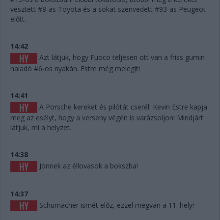
vesztett #8-as Toyota és a sokat szenvedett #93-as Peugeot
előtt.
14:42
Azt látjuk, hogy Fuoco teljesen ott van a friss gumin
haladó #6-os nyakán. Estre még melegít!
14:41
A Porsche kereket és pilótát cserél: Kevin Estre kapja
meg az esélyt, hogy a verseny végén is varázsoljon! Mindjárt
látjuk, mi a helyzet.
14:38
Jönnek az éllovasok a bokszba!
14:37
Schumacher ismét előz, ezzel megvan a 11. hely!