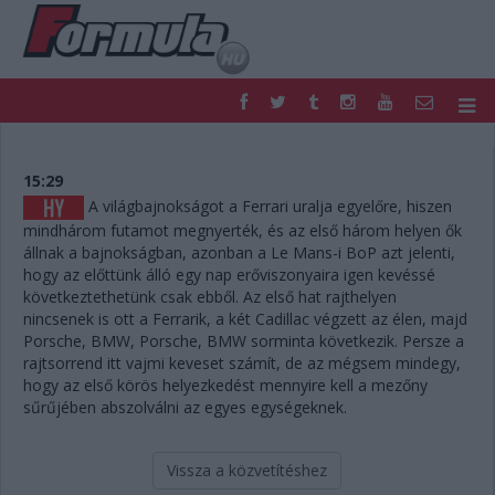
F1
PARC FERMÉ
FORMULA
MOTOR
15:29
NEMZETKÖZI
HAZAI
A világbajnokságot a Ferrari uralja egyelőre, hiszen
mindhárom futamot megnyerték, és az első három helyen ők
RETRO
EGYÉB
állnak a bajnokságban, azonban a Le Mans-i BoP azt jelenti,
PODCAST
SHOP
hogy az előttünk álló egy nap erőviszonyaira igen kevéssé
LIVE
TIPPJÁTÉK
következtethetünk csak ebből. Az első hat rajthelyen
DIGITÁLIS MAGAZIN
PONTÁLLÁSOK
nincsenek is ott a Ferrarik, a két Cadillac végzett az élen, majd
VERSENYNAPTÁRAK
Porsche, BMW, Porsche, BMW sorminta következik. Persze a
rajtsorrend itt vajmi keveset számít, de az mégsem mindegy,
hogy az első körös helyezkedést mennyire kell a mezőny
sűrűjében abszolválni az egyes egységeknek.
Vissza a közvetítéshez