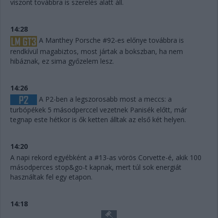
viszont továbbra is szerelés alatt áll.
14:28
A Manthey Porsche #92-es előnye továbbra is
rendkívül magabiztos, most jártak a bokszban, ha nem
hibáznak, ez sima győzelem lesz.
14:26
A P2-ben a legszorosabb most a meccs: a
turbópékek 5 másodperccel vezetnek Panisék előtt, már
tegnap este hétkor is ők ketten álltak az első két helyen.
14:20
A napi rekord egyébként a #13-as vörös Corvette-é, akik 100
másodperces stop&go-t kapnak, mert túl sok energiát
használtak fel egy etapon.
14:18