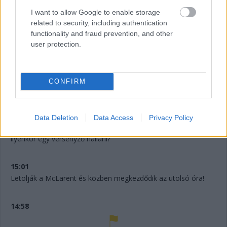
szemét, mert a 4. helynél hátrébb úgyse esik...
I want to allow Google to enable storage
related to security, including authentication
15:08
functionality and fraud prevention, and other
Fuoco otthagyja Giovinazzit és közelíti a második
user protection.
helyen haladó Porschét. Kubica előnye 35 másodperc felett.
15:07
CONFIRM
A negyedik helyen haladó #51-es Ferrariban
Data Deletion
Data Access
Privacy Policy
Giovinazzi panaszkodik, hogy valami nincs rendben. A csapat
jelzi, hogy nem tudnak ezzel mit csinálni. Mi mást akarna
ilyenkor egy versenyző hallani?
15:01
Letolják a McLarent és közben megkezdődik az utolsó óra!
14:58