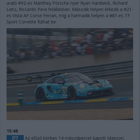
uraló #92-es Manthey Porsche nyer Ryan Hardwick, Richard
Lietz, Riccardo Pera felállásban. Második helyen érkezik a #21-
es Vista AF Corse Ferrari, míg a harmadik helyen a #81-es TF
Sport Corvette futhat be.
15:48
Az előző körben 14 másodpercet kapott Masson,