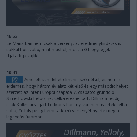
16:52
Le Mans-ban nem csak a verseny, az eredményhirdetés is
sokkal hosszabb, mint máshol, most a GT-egységek
díjátadója zajlik.
16:47
Amellett sem lehet elmenni szó nélkül, és nem is
érdemes, hogy három év alatt két első és egy második helyet
szerzett az Inter Europol csapata. A csapatot gründoló
Smiechowski hétből hét célba érésnél tart, Dillmann eddig
csak Kolles úrral járt Le Mans-ban, nyilván nem is értek célba
soha, Yelloly pedig bemutatkozó versenyét nyerte meg a
legendás futamon.