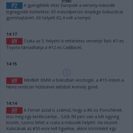
A gyengébbik Inter Europolé a verseny második
legnagyobb büntetése: 65 másodperces stop&go bokusztcai
gyorshajtásért. 60 helyett 82,4 volt a tempó.
14:17
Csata az 5. helyért! A rettenetes versenyt futó #7-es
Toyota támadhatja a #12-es Cadillacet.
14:15
Mindkét BMW a bokszban vesztegel, a #15-ösben a
hibrid rendszer hűtésével adódott komoly gond.
14:14
A Ferrari azzal is számol, hogy a #6-os Porschének
lesz még egy kerékcseréje... Szűk fél perc van a két egység
között, szoros lehet a csata a második helyért. Ha viszont
Kubicának az #50-esre kell figyelnie, akkor körönként egy