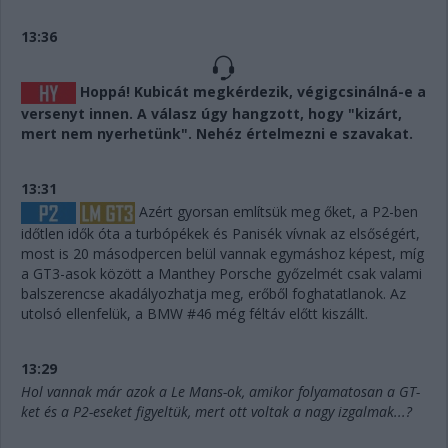
13:36
Hoppá! Kubicát megkérdezik, végigcsinálná-e a
versenyt innen. A válasz úgy hangzott, hogy "kizárt,
mert nem nyerhetünk". Nehéz értelmezni e szavakat.
13:31
Azért gyorsan említsük meg őket, a P2-ben
időtlen idők óta a turbópékek és Panisék vívnak az elsőségért,
most is 20 másodpercen belül vannak egymáshoz képest, míg
a GT3-asok között a Manthey Porsche győzelmét csak valami
balszerencse akadályozhatja meg, erőből foghatatlanok. Az
utolsó ellenfelük, a BMW #46 még féltáv előtt kiszállt.
13:29
Hol vannak már azok a Le Mans-ok, amikor folyamatosan a GT-
ket és a P2-eseket figyeltük, mert ott voltak a nagy izgalmak...?