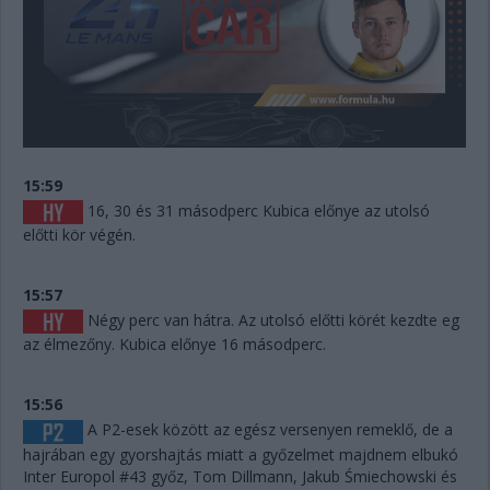
15:59
16, 30 és 31 másodperc Kubica előnye az utolsó
előtti kör végén.
15:57
Négy perc van hátra. Az utolsó előtti körét kezdte eg
az élmezőny. Kubica előnye 16 másodperc.
15:56
A P2-esek között az egész versenyen remeklő, de a
hajrában egy gyorshajtás miatt a győzelmet majdnem elbukó
Inter Europol #43 győz, Tom Dillmann, Jakub Śmiechowski és