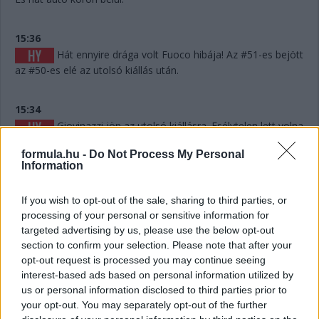
15:36
Hát ennyire drága volt Fuoco hibája! Az #51-es bejött
az #50-es elé az utolsó kiállás után.
15:34
Giovinazzi jön az utolsó kiállásra. Esélytelen lett volna
ennyit, 25-26 percet megspórolni.
formula.hu -
Do Not Process My Personal
Information
15:30
A visszajátszáson látszik, hogy Fuoco hibázott, és ez
If you wish to opt-out of the sale, sharing to third parties, or
akár pozícióba is kerülhet, hiszen mintegy 6-7 másodpercet
processing of your personal or sensitive information for
eldobott. Persze hány olyan Le Mans volt a történelemben,
targeted advertising by us, please use the below opt-out
ahol 6-7 másodperc számított egy dobogós helyen...? Kevés.
section to confirm your selection. Please note that after your
opt-out request is processed you may continue seeing
interest-based ads based on personal information utilized by
15:29
us or personal information disclosed to third parties prior to
Giovinazzi 42-vel vezet Kubica előtt, és jöhet majd
your opt-out. You may separately opt-out of the further
egy rövid utolsó kiállásra mindjárt.