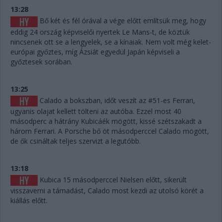
13:28
Bő két és fél órával a vége előtt említsük meg, hogy
eddig 24 ország képviselői nyertek Le Mans-t, de köztük
nincsenek ott se a lengyelek, se a kínaiak. Nem volt még kelet-
európai győztes, míg Ázsiát egyedül Japán képviseli a
győztesek sorában.
13:25
Calado a bokszban, időt veszít az #51-es Ferrari,
ugyanis olajat kellett tölteni az autóba. Ezzel most 40
másodperc a hátrány Kubicáék mögött, kissé szétszakadt a
három Ferrari. A Porsche bő öt másodperccel Calado mögött,
de ők csináltak teljes szervizt a legutóbb.
13:18
Kubica 15 másodperccel Nielsen előtt, sikerült
visszaverni a támadást, Calado most kezdi az utolsó körét a
kiállás előtt.