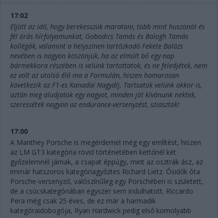
17:02
Eljött az idő, hogy berekesszük maratoni, több mint huszonöt és
fél órás hírfolyamunkat, Gobodics Tamás és Balogh Tamás
kollégák, valamint a helyszínen tartózkodó Fekete Balázs
nevében is nagyon köszönjük, ha az elmúlt bő egy nap
bármekkora részében is velünk tartottatok, és ne feledjétek, nem
ez volt az utolsó élő ma a Formulán, hiszen hamarosan
következik az F1-es Kanadai Nagydíj. Tartsatok velünk akkor is,
aztán meg aludjatok egy nagyot, minden jót kívánunk nektek,
szeressétek nagyon az endurance-versenyzést, sziasztok!
17:00
A Manthey Porsche is megérdemel még egy említést, hiszen
az LM GT3 kategória rövid történetében kettőnél két
győzelemnél járnak, a csapat éppúgy, mint az osztrák ász, az
immár hatszoros kategóriagyőztes Richard Lietz. Ősidők óta
Porsche-versenyző, valószínűleg egy Porschében is született,
de a csúcskategóriában egyszer sem indulhatott. Riccardo
Pera még csak 25 éves, de ez már a harmadik
kategóraidobogója, Ryan Hardwick pedig első komolyabb