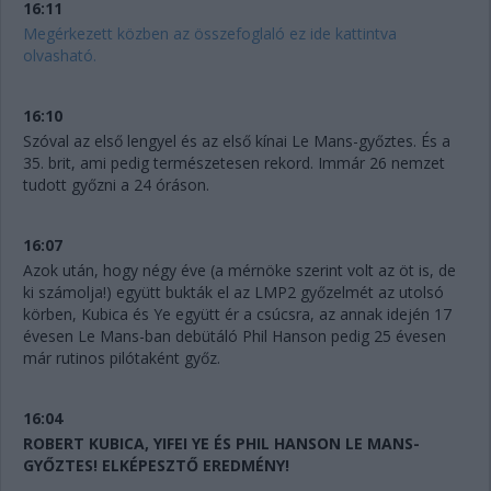
16:11
Megérkezett közben az összefoglaló ez ide kattintva
olvasható.
16:10
Szóval az első lengyel és az első kínai Le Mans-győztes. És a
35. brit, ami pedig természetesen rekord. Immár 26 nemzet
tudott győzni a 24 óráson.
16:07
Azok után, hogy négy éve (a mérnöke szerint volt az öt is, de
ki számolja!) együtt bukták el az LMP2 győzelmét az utolsó
körben, Kubica és Ye együtt ér a csúcsra, az annak idején 17
évesen Le Mans-ban debütáló Phil Hanson pedig 25 évesen
már rutinos pilótaként győz.
16:04
ROBERT KUBICA, YIFEI YE ÉS PHIL HANSON LE MANS-
GYŐZTES! ELKÉPESZTŐ EREDMÉNY!