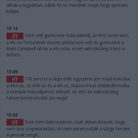
állnak a legjobban, náluk fel se merülhet majd, hogy spórolni
kelljen.
13:14
Nem volt gumicsere Kubicáéknál, az #50-esnél sem,
a #6-os Porschénél viszont pilótacsere volt és gumicsere is.
Matt Campbell ült be a #6-osba, ezzel valószínűleg ő lesz a
befutó.
13:09
170 perccel a vége előtt egyszerre jön majd bokszba
a #83-as, az #50-es és a #6-os, Kubica most stabilizálni tudta
a tizenpár másodperces előnyét. Az #51-es valószínűleg
három körrel később jön majd.
13:02
Ezek nem Kubica percei, csak abban bízzunk, hogy
nem lesz csapatutasítás, és nem parancsolják a sárga Ferrarit
a pirosak mögé...