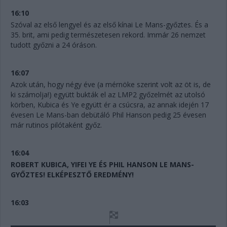
16:10
Szóval az első lengyel és az első kínai Le Mans-győztes. És a
35. brit, ami pedig természetesen rekord. Immár 26 nemzet
tudott győzni a 24 óráson.
16:07
Azok után, hogy négy éve (a mérnöke szerint volt az öt is, de
ki számolja!) együtt bukták el az LMP2 győzelmét az utolsó
körben, Kubica és Ye együtt ér a csúcsra, az annak idején 17
évesen Le Mans-ban debütáló Phil Hanson pedig 25 évesen
már rutinos pilótaként győz.
16:04
ROBERT KUBICA, YIFEI YE ÉS PHIL HANSON LE MANS-
GYŐZTES! ELKÉPESZTŐ EREDMÉNY!
16:03