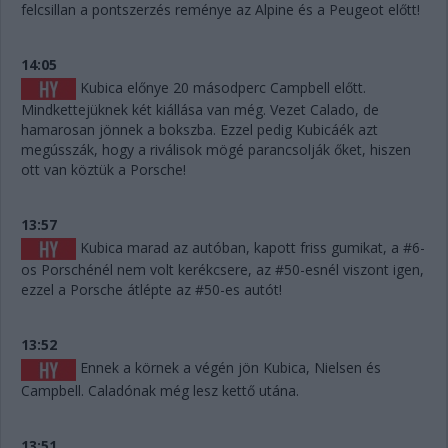
felcsillan a pontszerzés reménye az Alpine és a Peugeot előtt!
14:05
Kubica előnye 20 másodperc Campbell előtt.
Mindkettejüknek két kiállása van még. Vezet Calado, de
hamarosan jönnek a bokszba. Ezzel pedig Kubicáék azt
megússzák, hogy a riválisok mögé parancsolják őket, hiszen
ott van köztük a Porsche!
13:57
Kubica marad az autóban, kapott friss gumikat, a #6-
os Porschénél nem volt kerékcsere, az #50-esnél viszont igen,
ezzel a Porsche átlépte az #50-es autót!
13:52
Ennek a körnek a végén jön Kubica, Nielsen és
Campbell. Caladónak még lesz kettő utána.
13:51