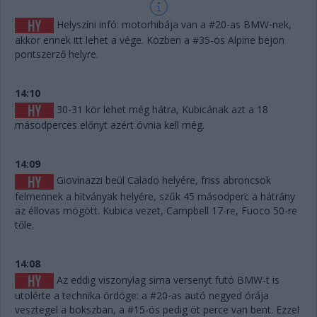
Helyszíni infó: motorhibája van a #20-as BMW-nek,
akkor ennek itt lehet a vége. Közben a #35-ös Alpine bejön
pontszerző helyre.
14:10
30-31 kör lehet még hátra, Kubicának azt a 18
másodperces előnyt azért óvnia kell még.
14:09
Giovinazzi beül Calado helyére, friss abroncsok
felmennek a hitványak helyére, szűk 45 másodperc a hátrány
az éllovas mögött. Kubica vezet, Campbell 17-re, Fuoco 50-re
tőle.
14:08
Az eddig viszonylag sima versenyt futó BMW-t is
utolérte a technika ördöge: a #20-as autó negyed órája
vesztegel a bokszban, a #15-ös pedig öt perce van bent. Ezzel