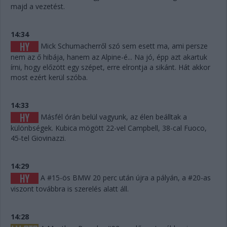
majd a vezetést.
14:34
Mick Schumacherről szó sem esett ma, ami persze
nem az ő hibája, hanem az Alpine-é... Na jó, épp azt akartuk
írni, hogy előzött egy szépet, erre elrontja a sikánt. Hát akkor
most ezért kerül szóba.
14:33
Másfél órán belül vagyunk, az élen beálltak a
különbségek. Kubica mögött 22-vel Campbell, 38-cal Fuoco,
45-tel Giovinazzi.
14:29
A #15-ös BMW 20 perc után újra a pályán, a #20-as
viszont továbbra is szerelés alatt áll.
14:28