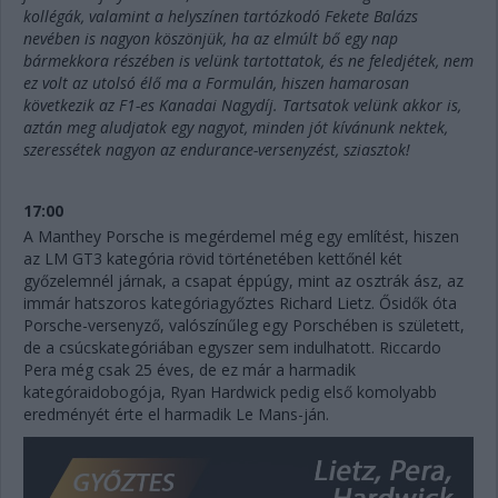
kollégák, valamint a helyszínen tartózkodó Fekete Balázs
nevében is nagyon köszönjük, ha az elmúlt bő egy nap
bármekkora részében is velünk tartottatok, és ne feledjétek, nem
ez volt az utolsó élő ma a Formulán, hiszen hamarosan
következik az F1-es Kanadai Nagydíj. Tartsatok velünk akkor is,
aztán meg aludjatok egy nagyot, minden jót kívánunk nektek,
szeressétek nagyon az endurance-versenyzést, sziasztok!
17:00
A Manthey Porsche is megérdemel még egy említést, hiszen
az LM GT3 kategória rövid történetében kettőnél két
győzelemnél járnak, a csapat éppúgy, mint az osztrák ász, az
immár hatszoros kategóriagyőztes Richard Lietz. Ősidők óta
Porsche-versenyző, valószínűleg egy Porschében is született,
de a csúcskategóriában egyszer sem indulhatott. Riccardo
Pera még csak 25 éves, de ez már a harmadik
kategóraidobogója, Ryan Hardwick pedig első komolyabb
eredményét érte el harmadik Le Mans-ján.