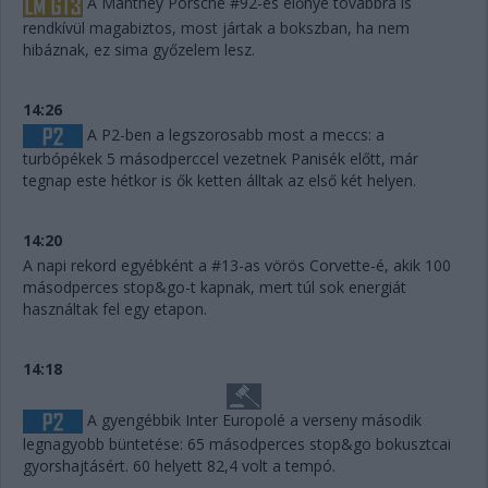
A Manthey Porsche #92-es előnye továbbra is
rendkívül magabiztos, most jártak a bokszban, ha nem
hibáznak, ez sima győzelem lesz.
14:26
A P2-ben a legszorosabb most a meccs: a
turbópékek 5 másodperccel vezetnek Panisék előtt, már
tegnap este hétkor is ők ketten álltak az első két helyen.
14:20
A napi rekord egyébként a #13-as vörös Corvette-é, akik 100
másodperces stop&go-t kapnak, mert túl sok energiát
használtak fel egy etapon.
14:18
A gyengébbik Inter Europolé a verseny második
legnagyobb büntetése: 65 másodperces stop&go bokusztcai
gyorshajtásért. 60 helyett 82,4 volt a tempó.