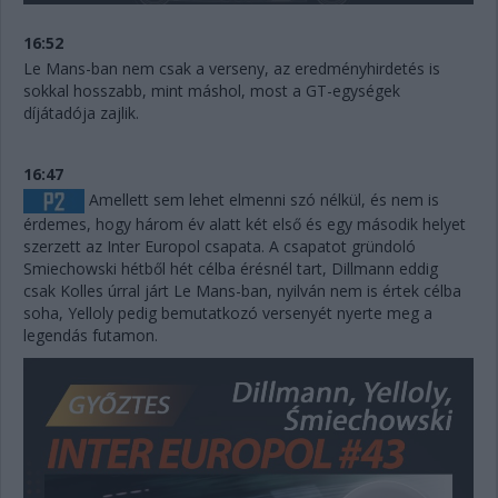
16:52
Le Mans-ban nem csak a verseny, az eredményhirdetés is
sokkal hosszabb, mint máshol, most a GT-egységek
díjátadója zajlik.
16:47
Amellett sem lehet elmenni szó nélkül, és nem is
érdemes, hogy három év alatt két első és egy második helyet
szerzett az Inter Europol csapata. A csapatot gründoló
Smiechowski hétből hét célba érésnél tart, Dillmann eddig
csak Kolles úrral járt Le Mans-ban, nyilván nem is értek célba
soha, Yelloly pedig bemutatkozó versenyét nyerte meg a
legendás futamon.