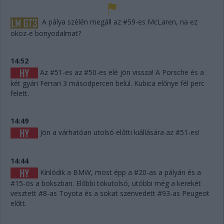
A pálya szélén megáll az #59-es McLaren, na ez
okoz-e bonyodalmat?
14:52
Az #51-es az #50-es elé jön vissza! A Porsche és a
két gyári Ferrari 3 másodpercen belül. Kubica előnye fél perc
felett.
14:49
Jön a várhatóan utolsó előtti kiállására az #51-es!
14:44
Kínlódik a BMW, most épp a #20-as a pályán és a
#15-ös a bokszban. Előbbi tökutolsó, utóbbi még a kerekét
vesztett #8-as Toyota és a sokat szenvedett #93-as Peugeot
előtt.