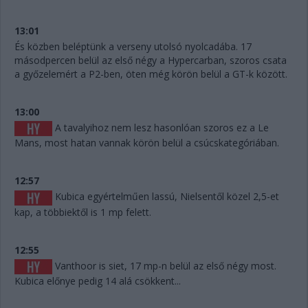
13:01
És közben beléptünk a verseny utolsó nyolcadába. 17
másodpercen belül az első négy a Hypercarban, szoros csata
a győzelemért a P2-ben, öten még körön belül a GT-k között.
13:00
A tavalyihoz nem lesz hasonlóan szoros ez a Le
Mans, most hatan vannak körön belül a csúcskategóriában.
12:57
Kubica egyértelműen lassú, Nielsentől közel 2,5-et
kap, a többiektől is 1 mp felett.
12:55
Vanthoor is siet, 17 mp-n belül az első négy most.
Kubica előnye pedig 14 alá csökkent...