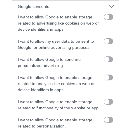
15:18
Google consents
Dráma készül a P2-ben: a szoros csatában élen álló
I want to allow Google to enable storage
turbópékek versenyzőjét, Nick Yellolyt bokszutcai gyorshajtás
related to advertising like cookies on web or
miatt vizsgálják!
device identifiers in apps.
15:14
I want to allow my user data to be sent to
Google for online advertising purposes.
Fuocót ezúttal azzal biztatják, hogy sokkal több
I want to allow Google to send me
pályaelhagyása van az előtte haladó Porschének, szóval ő
personalized advertising.
többet kockáztathat, mint riválisa.
I want to allow Google to enable storage
related to analytics like cookies on web or
15:09
device identifiers in apps.
Fuocónak jelzik, hogy nyugodtan nyomja ki az autó
I want to allow Google to enable storage
szemét, mert a 4. helynél hátrébb úgyse esik...
related to functionality of the website or app.
I want to allow Google to enable storage
15:08
related to personalization.
Fuoco otthagyja Giovinazzit és közelíti a második