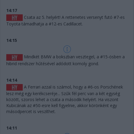
14:17
Csata az 5. helyért! A rettenetes versenyt futó #7-es
Toyota támadhatja a #12-es Cadillacet.
14:15
Mindkét BMW a bokszban vesztegel, a #15-ösben a
hibrid rendszer hűtésével adódott komoly gond.
14:14
A Ferrari azzal is számol, hogy a #6-os Porschének
lesz még egy kerékcseréje... Szűk fél perc van a két egység
között, szoros lehet a csata a második helyért. Ha viszont
Kubicának az #50-esre kell figyelnie, akkor körönként egy
másodpercet is veszíthet.
14:11