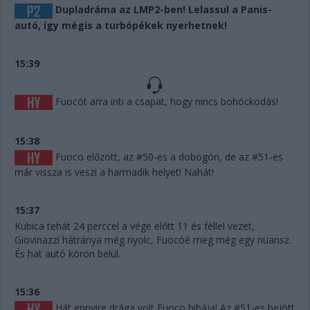
Dupladráma az LMP2-ben! Lelassul a Panis-
autó, így mégis a turbópékek nyerhetnek!
15:39
Fuocót arra inti a csapat, hogy nincs bohóckodás!
15:38
Fuoco előzött, az #50-es a dobogón, de az #51-es
már vissza is veszi a harmadik helyet! Nahát!
15:37
Kubica tehát 24 perccel a vége előtt 11 és féllel vezet,
Giovinazzi hátránya még nyolc, Fuocóé meg még egy nüansz.
És hat autó körön belül.
15:36
Hát ennyire drága volt Fuoco hibája! Az #51-es bejött