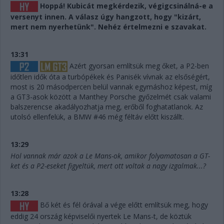
Hoppá! Kubicát megkérdezik, végigcsinálná-e a
versenyt innen. A válasz úgy hangzott, hogy "kizárt,
mert nem nyerhetünk". Nehéz értelmezni e szavakat.
13:31
Azért gyorsan említsük meg őket, a P2-ben
időtlen idők óta a turbópékek és Panisék vívnak az elsőségért,
most is 20 másodpercen belül vannak egymáshoz képest, míg
a GT3-asok között a Manthey Porsche győzelmét csak valami
balszerencse akadályozhatja meg, erőből foghatatlanok. Az
utolsó ellenfelük, a BMW #46 még féltáv előtt kiszállt.
13:29
Hol vannak már azok a Le Mans-ok, amikor folyamatosan a GT-
ket és a P2-eseket figyeltük, mert ott voltak a nagy izgalmak...?
13:28
Bő két és fél órával a vége előtt említsük meg, hogy
eddig 24 ország képviselői nyertek Le Mans-t, de köztük