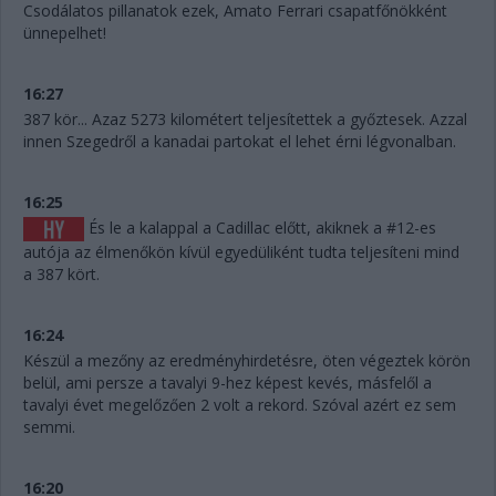
Csodálatos pillanatok ezek, Amato Ferrari csapatfőnökként
ünnepelhet!
16:27
387 kör... Azaz 5273 kilométert teljesítettek a győztesek. Azzal
innen Szegedről a kanadai partokat el lehet érni légvonalban.
16:25
És le a kalappal a Cadillac előtt, akiknek a #12-es
autója az élmenőkön kívül egyedüliként tudta teljesíteni mind
a 387 kört.
16:24
Készül a mezőny az eredményhirdetésre, öten végeztek körön
belül, ami persze a tavalyi 9-hez képest kevés, másfelől a
tavalyi évet megelőzően 2 volt a rekord. Szóval azért ez sem
semmi.
16:20