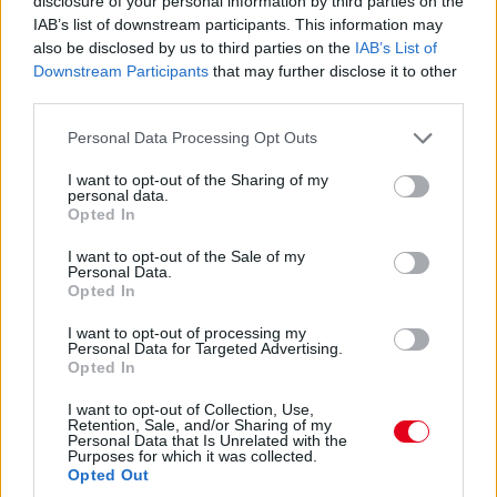
disclosure of your personal information by third parties on the
vezet Estre előtt, aki újabb kilenccel a most sokat bukó Fuoco
IAB’s list of downstream participants. This information may
előtt.
also be disclosed by us to third parties on the
IAB’s List of
Downstream Participants
that may further disclose it to other
third parties.
15:27
Itt a dráma! A turbópékek kapnak egy áthajtásos
Please note that this website/app uses one or more Google
Personal Data Processing Opt Outs
büntetést, és ezzel valószínűleg bukják a győzelmet! Yelloly
services and may gather and store information including but
gyorshajtása nagyon sokba kerül. Massonék, a VDS Panis
not limited to your visit or usage behaviour. You may click to
I want to opt-out of the Sharing of my
meg fogja nyerni a kategóriát.
personal data.
grant or deny consent to Google and its third-party tags to
Opted In
use your data for below specified purposes in below Google
consent section.
15:25
I want to opt-out of the Sale of my
Personal Data.
Kulcsfontosságú pillanat: egy körrel Kubica után
Opted In
bokszban a #6-os és bokszban az #50-es! Mindkettő tankolt,
Kubica viszont előttük frissebb gumin!
I want to opt-out of processing my
Personal Data for Targeted Advertising.
Opted In
15:21
I want to opt-out of Collection, Use,
Kubica hozza az autót az utolsó kiállásra! Kereket
Retention, Sale, and/or Sharing of my
cserélnek a #83-ason, de Kubica marad az autóban. A #6-os
Personal Data that Is Unrelated with the
Purposes for which it was collected.
és az #50-es a következő körben jön, az #51-es később.
Opted Out