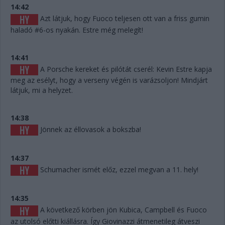
14:42
Azt látjuk, hogy Fuoco teljesen ott van a friss gumin
haladó #6-os nyakán. Estre még melegít!
14:41
A Porsche kereket és pilótát cserél: Kevin Estre kapja
meg az esélyt, hogy a verseny végén is varázsoljon! Mindjárt
látjuk, mi a helyzet.
14:38
Jönnek az éllovasok a bokszba!
14:37
Schumacher ismét előz, ezzel megvan a 11. hely!
14:35
A következő körben jön Kubica, Campbell és Fuoco
az utolsó előtti kiállásra. Így Giovinazzi átmenetileg átveszi