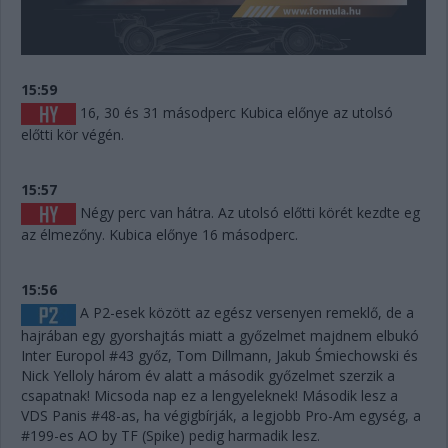
15:59
16, 30 és 31 másodperc Kubica előnye az utolsó
előtti kör végén.
15:57
Négy perc van hátra. Az utolsó előtti körét kezdte eg
az élmezőny. Kubica előnye 16 másodperc.
15:56
A P2-esek között az egész versenyen remeklő, de a
hajrában egy gyorshajtás miatt a győzelmet majdnem elbukó
Inter Europol #43 győz, Tom Dillmann, Jakub Śmiechowski és
Nick Yelloly három év alatt a második győzelmet szerzik a
csapatnak! Micsoda nap ez a lengyeleknek! Második lesz a
VDS Panis #48-as, ha végigbírják, a legjobb Pro-Am egység, a
#199-es AO by TF (Spike) pedig harmadik lesz.