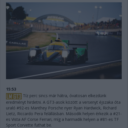
15:53
Tíz perc sincs már hátra, óvatosan elkezdünk
eredményt hirdetni. A GT3-asok között a versenyt éjszaka óta
uraló #92-es Manthey Porsche nyer Ryan Hardwick, Richard
Lietz, Riccardo Pera felállásban. Második helyen érkezik a #21-
es Vista AF Corse Ferrari, míg a harmadik helyen a #81-es TF
Sport Corvette futhat be.