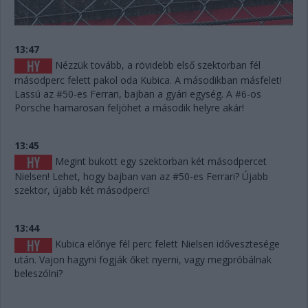
13:47
Nézzük tovább, a rövidebb első szektorban fél
másodperc felett pakol oda Kubica. A másodikban másfelet!
Lassú az #50-es Ferrari, bajban a gyári egység. A #6-os
Porsche hamarosan feljöhet a második helyre akár!
13:45
Megint bukott egy szektorban két másodpercet
Nielsen! Lehet, hogy bajban van az #50-es Ferrari? Újabb
szektor, újabb két másodperc!
13:44
Kubica előnye fél perc felett Nielsen idővesztesége
után. Vajon hagyni fogják őket nyerni, vagy megpróbálnak
beleszólni?