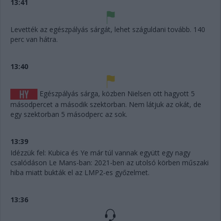
13:41
Levették az egészpályás sárgát, lehet száguldani tovább. 140
perc van hátra.
13:40
Egészpályás sárga, közben Nielsen ott hagyott 5
másodpercet a második szektorban. Nem látjuk az okát, de
egy szektorban 5 másodperc az sok.
13:39
Idézzük fel: Kubica és Ye már túl vannak együtt egy nagy
csalódáson Le Mans-ban: 2021-ben az utolsó körben műszaki
hiba miatt bukták el az LMP2-es győzelmet.
13:36