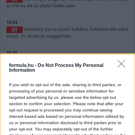
az #50-es elé az utolsó kiállás után.
15:34
Giovinazzi jön az utolsó kiállásra. Esélytelen lett volna
ennyit, 25-26 percet megspórolni.
15:30
A visszajátszáson látszik, hogy Fuoco hibázott, és ez
formula.hu -
Do Not Process My Personal
akár pozícióba is kerülhet, hiszen mintegy 6-7 másodpercet
Information
eldobott. Persze hány olyan Le Mans volt a történelemben,
ahol 6-7 másodperc számított egy dobogós helyen...? Kevés.
If you wish to opt-out of the sale, sharing to third parties, or
processing of your personal or sensitive information for
15:29
targeted advertising by us, please use the below opt-out
Giovinazzi 42-vel vezet Kubica előtt, és jöhet majd
section to confirm your selection. Please note that after your
egy rövid utolsó kiállásra mindjárt.
opt-out request is processed you may continue seeing
interest-based ads based on personal information utilized by
us or personal information disclosed to third parties prior to
15:29
your opt-out. You may separately opt-out of the further
Na nézzük, mi a helyet: Kubica 10 másodperccel