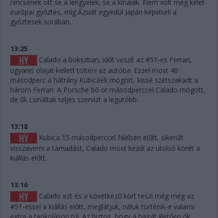
nincsenek ott se a lengyelek, se a kínaiak. Nem volt még kelet-
európai győztes, míg Ázsiát egyedül Japán képviseli a
győztesek sorában.
13:25
Calado a bokszban, időt veszít az #51-es Ferrari,
ugyanis olajat kellett tölteni az autóba. Ezzel most 40
másodperc a hátrány Kubicáék mögött, kissé szétszakadt a
három Ferrari. A Porsche bő öt másodperccel Calado mögött,
de ők csináltak teljes szervizt a legutóbb.
13:18
Kubica 15 másodperccel Nielsen előtt, sikerült
visszaverni a támadást, Calado most kezdi az utolsó körét a
kiállás előtt.
13:16
Calado ezt és a következő kört teszi még meg az
#51-essel a kiállás előtt, meglátjuk, náluk történik-e valami
extra a tankoláson túl. Az biztos, hogy a hajrát illetően ők