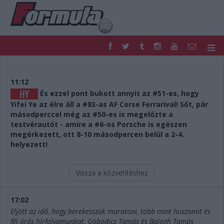
F1
PARC FERMÉ
FORMULA
MOTOR
11:12
NEMZETKÖZI
HAZAI
És ezzel pont bukott annyit az #51-es, hogy
Yifei Ye az élre áll a #83-as AF Corse Ferrarival! Sőt, pár
RETRO
EGYÉB
másodperccel még az #50-es is megelőzte a
PODCAST
SHOP
testvérautót - amire a #6-os Porsche is egészen
LIVE
TIPPJÁTÉK
megérkezett, ott 8-10 másodpercen belül a 2-4.
DIGITÁLIS MAGAZIN
PONTÁLLÁSOK
helyezett!
VERSENYNAPTÁRAK
Vissza a közvetítéshez
17:02
Eljött az idő, hogy berekesszük maratoni, több mint huszonöt és
fél órás hírfolyamunkat, Gobodics Tamás és Balogh Tamás