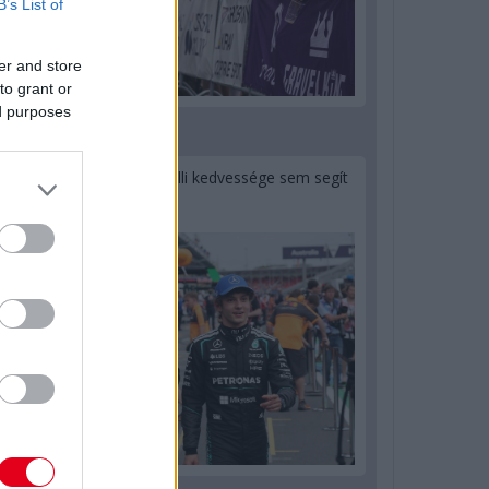
B’s List of
er and store
to grant or
ed purposes
1 napja
Montoya szerint Antonelli kedvessége sem segít
Russellen