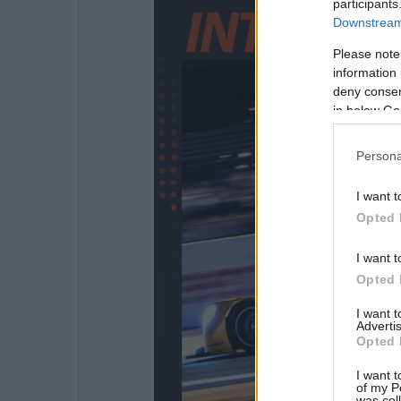
participants
Downstream 
Please note
information 
deny consent
in below Go
Persona
I want t
Opted 
I want t
Opted 
I want 
Advertis
Opted 
I want t
of my P
was col