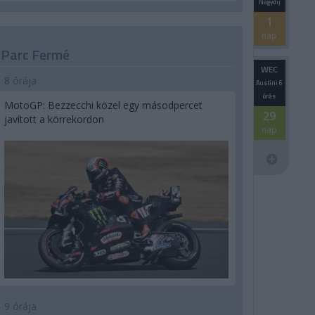
Nagydíj
1
nap
Parc Fermé
WEC
8 órája
Austini 6
órás
MotoGP: Bezzecchi közel egy másodpercet
29
javított a körrekordon
nap
9 órája