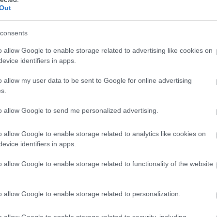
Out
consents
o allow Google to enable storage related to advertising like cookies on
evice identifiers in apps.
o allow my user data to be sent to Google for online advertising
s.
to allow Google to send me personalized advertising.
o allow Google to enable storage related to analytics like cookies on
evice identifiers in apps.
nyakába. Csodálatos pillanatok ezek, Amato Ferrari
o allow Google to enable storage related to functionality of the website
ek a győztesek. Azzal innen Szegedről a kanadai partokat el
o allow Google to enable storage related to personalization.
o allow Google to enable storage related to security, including