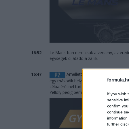
16:52
Le Mans-ban nem csak a verseny, az ered
egységek díjátadója zajlik.
16:47
Amellett sem lehet elmenni szó né
formula.h
egy második helyet szerzett az Inter Euro
célba érésnél tart, Dillmann eddig csak Kol
Yelloly pedig bemutatkozó versenyét nyer
If you wish 
sensitive in
confirm you
continue se
information 
further disc