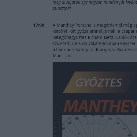
meg aludjatok egy nagyot, minden jót kíván
sziasztok!
17:00
A Manthey Porsche is megérdemel még egy
kettőnél két győzelemnél járnak, a csapat
kategóriagyőztes Richard Lietz. Ősidők ót
született, de a csúcskategóriában egyszer
a harmadik kategóraidobogója, Ryan Hard
Mans-ján.