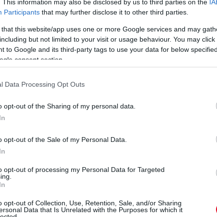
. This information may also be disclosed by us to third parties on the
IA
Participants
that may further disclose it to other third parties.
 that this website/app uses one or more Google services and may gath
including but not limited to your visit or usage behaviour. You may click 
 to Google and its third-party tags to use your data for below specifi
ogle consent section.
l Data Processing Opt Outs
o opt-out of the Sharing of my personal data.
In
o opt-out of the Sale of my Personal Data.
In
to opt-out of processing my Personal Data for Targeted
ing.
In
o opt-out of Collection, Use, Retention, Sale, and/or Sharing
ersonal Data that Is Unrelated with the Purposes for which it
lected.