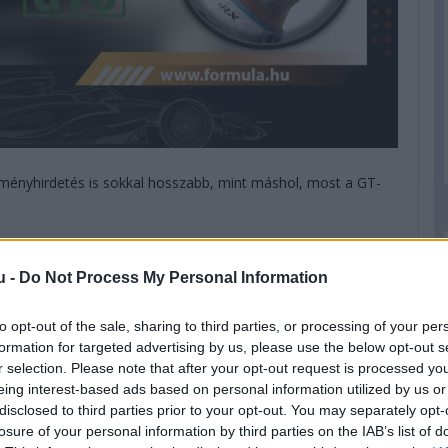
ményhirdetés is sokkal hosszabb, mint máshol, most a GT-
lkül, és nem is érdemes, hogy három év alatt két első és
u -
Do Not Process My Personal Information
pol csapata. A csapatot gründoló Smiechowski hétből hét
les úrral járt Le Mans-ban, nyilván nem is értek célba soha,
te meg a legendás futamon.
to opt-out of the sale, sharing to third parties, or processing of your per
formation for targeted advertising by us, please use the below opt-out s
r selection. Please note that after your opt-out request is processed y
eing interest-based ads based on personal information utilized by us or
disclosed to third parties prior to your opt-out. You may separately opt-
losure of your personal information by third parties on the IAB’s list of