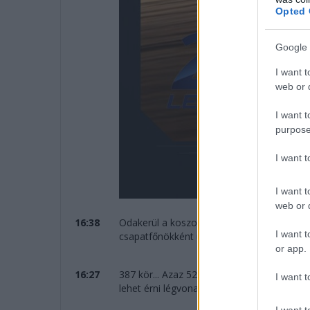
Opted 
Google 
I want t
web or d
I want t
purpose
I want 
I want t
web or d
16:38
Odakerül a koszorú Kubica, Ye és Hanson 
I want t
csapatfőnökként ünnepelhet!
or app.
16:27
387 kör... Azaz 5273 kilométert teljesített
I want t
lehet érni légvonalban.
I want t