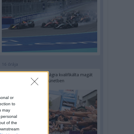
16 órája
Kerékpáros világbajnokságra kvalifikálta magát
Bottas az F1-es nyári szünetben
sonal or
ection to
ou may
 personal
out of the
 downstream