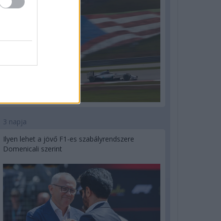
3 napja
Ilyen lehet a jövő F1-es szabályrendszere
Domenicali szerint