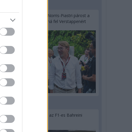
2 napja
Hakkinen megtartaná a Norris-Piastri párost a
McLarennél, nem borítaná fel Verstappenért
2 napja
Megvan, mikor kezdődik az F1-es Bahreini
Nagydíj Malajziában