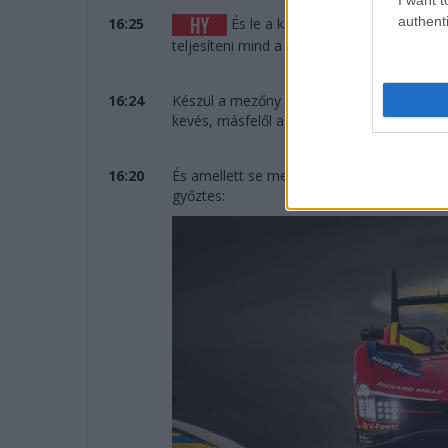
authenti
16:25
És le a kalappal a Cadillac előtt,
teljesíteni mind a 387 kört.
16:24
Készül a mezőny az eredményhirdetésre, öt
kevés, másfelől a tavalyi évet megelőzően 
16:20
És amellett se menjünk el szó nélkül per
győztes: