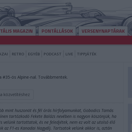
ITÁLIS MAGAZIN
PONTÁLLÁSOK
VERSENYNAPTÁRAK
AZAI
RETRO
EGYÉB
PODCAST
LIVE
TIPPJÁTÉK
 #35-ös Alpine-nal. Továbbmentek.
 a közvetítéshez
öbb mint huszonöt és fél órás hírfolyamunkat, Gobodics Tamás
zínen tartózkodó Fekete Balázs nevében is nagyon köszönjük, ha
velünk tartottatok, és ne feledjétek, nem ez volt az utolsó élő
 az F1-es Kanadai Nagydíj. Tartsatok velünk akkor is, aztán