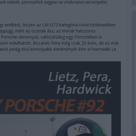
unk nektek, szeressétek nagyon az endurance-versenyzést,
 említést, hiszen az LM GT3 kategória rövid történetében
 éppúgy, mint az osztrák ász, az immár hatszoros
a Porsche-versenyző, valószínűleg egy Porschében is
 sem indulhatott. Riccardo Pera még csak 25 éves, de ez már
wick pedig első komolyabb eredményét érte el harmadik Le