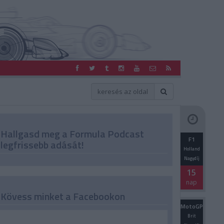
Hallgasd meg a Formula Podcast
F1
legfrissebb adását!
Holland
Nagydíj
15
nap
Kövess minket a Facebookon
MotoGP
Brit