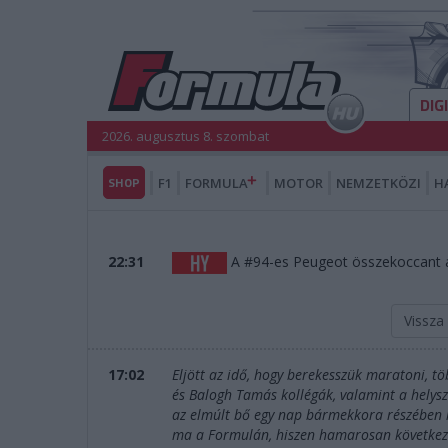
DIG
2026. augusztus 8. szombat
SHOP
F1
FORMULA
MOTOR
NEMZETKÖZI
H
22:31
A #94-es Peugeot összekoccant a
Vissza
17:02
Eljött az idő, hogy berekesszük maratoni, t
és Balogh Tamás kollégák, valamint a helys
az elmúlt bő egy nap bármekkora részében is 
ma a Formulán, hiszen hamarosan következik