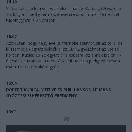
16:10
Szóval az első lengyel és az első kínai Le Mans-győztes. És a
35. brit, ami pedig természetesen rekord. Immár 26 nemzet
tudott győzni a 24 óráson.
16:07
Azok után, hogy négy éve (a mérnöke szerint volt az öt is, de
ki számolja!) együtt bukták el az LMP2 győzelmét az utolsó
körben, Kubica és Ye együtt ér a csúcsra, az annak idején 17
évesen Le Mans-ban debütáló Phil Hanson pedig 25 évesen
már rutinos pilótaként győz.
16:04
ROBERT KUBICA, YIFEI YE ÉS PHIL HANSON LE MANS-
GYŐZTES! ELKÉPESZTŐ EREDMÉNY!
16:03