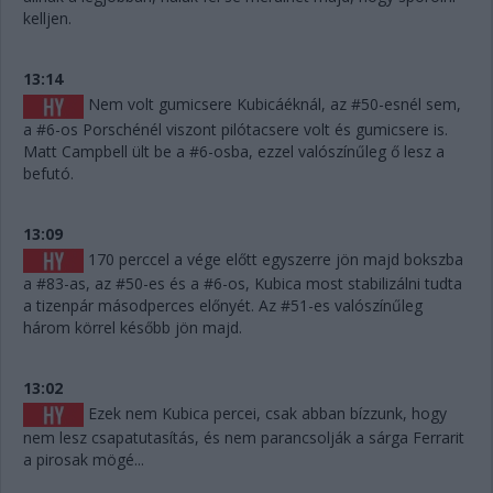
kelljen.
13:14
Nem volt gumicsere Kubicáéknál, az #50-esnél sem,
a #6-os Porschénél viszont pilótacsere volt és gumicsere is.
Matt Campbell ült be a #6-osba, ezzel valószínűleg ő lesz a
befutó.
13:09
170 perccel a vége előtt egyszerre jön majd bokszba
a #83-as, az #50-es és a #6-os, Kubica most stabilizálni tudta
a tizenpár másodperces előnyét. Az #51-es valószínűleg
három körrel később jön majd.
13:02
Ezek nem Kubica percei, csak abban bízzunk, hogy
nem lesz csapatutasítás, és nem parancsolják a sárga Ferrarit
a pirosak mögé...