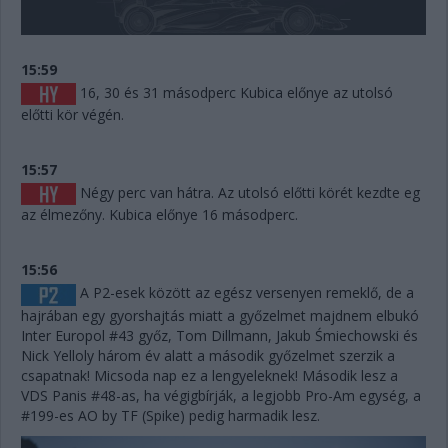
15:59
16, 30 és 31 másodperc Kubica előnye az utolsó
előtti kör végén.
15:57
Négy perc van hátra. Az utolsó előtti körét kezdte eg
az élmezőny. Kubica előnye 16 másodperc.
15:56
A P2-esek között az egész versenyen remeklő, de a
hajrában egy gyorshajtás miatt a győzelmet majdnem elbukó
Inter Europol #43 győz, Tom Dillmann, Jakub Śmiechowski és
Nick Yelloly három év alatt a második győzelmet szerzik a
csapatnak! Micsoda nap ez a lengyeleknek! Második lesz a
VDS Panis #48-as, ha végigbírják, a legjobb Pro-Am egység, a
#199-es AO by TF (Spike) pedig harmadik lesz.