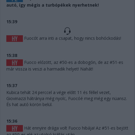
autó, így mégis a turbópékek nyerhetnek!
15:39
Fuocót arra inti a csapat, hogy nincs bohóckodás!
15:38
Fuoco előzött, az #50-es a dobogón, de az #51-es
már vissza is veszi a harmadik helyet! Nahát!
15:37
Kubica tehát 24 perccel a vége előtt 11 és féllel vezet,
Giovinazzi hátránya még nyolc, Fuocóé meg még egy nüansz.
És hat autó körön belül.
15:36
Hát ennyire drága volt Fuoco hibája! Az #51-es bejött
az #50-es elé az utolsó kiállás után.