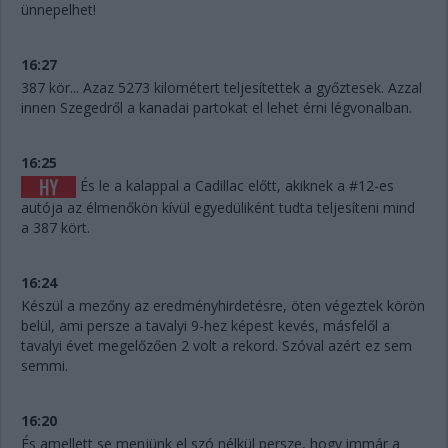
ünnepelhet!
16:27
387 kör... Azaz 5273 kilométert teljesítettek a győztesek. Azzal
innen Szegedről a kanadai partokat el lehet érni légvonalban.
16:25
És le a kalappal a Cadillac előtt, akiknek a #12-es
autója az élmenőkön kívül egyedüliként tudta teljesíteni mind
a 387 kört.
16:24
Készül a mezőny az eredményhirdetésre, öten végeztek körön
belül, ami persze a tavalyi 9-hez képest kevés, másfelől a
tavalyi évet megelőzően 2 volt a rekord. Szóval azért ez sem
semmi.
16:20
És amellett se menjünk el szó nélkül persze, hogy immár a