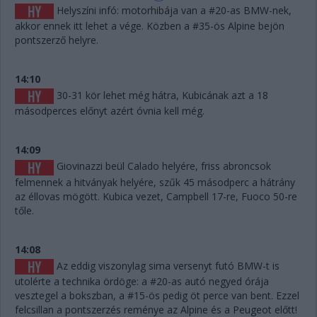
Helyszíni infó: motorhibája van a #20-as BMW-nek,
akkor ennek itt lehet a vége. Közben a #35-ös Alpine bejön
pontszerző helyre.
14:10
30-31 kör lehet még hátra, Kubicának azt a 18
másodperces előnyt azért óvnia kell még.
14:09
Giovinazzi beül Calado helyére, friss abroncsok
felmennek a hitványak helyére, szűk 45 másodperc a hátrány
az éllovas mögött. Kubica vezet, Campbell 17-re, Fuoco 50-re
tőle.
14:08
Az eddig viszonylag sima versenyt futó BMW-t is
utolérte a technika ördöge: a #20-as autó negyed órája
vesztegel a bokszban, a #15-ös pedig öt perce van bent. Ezzel
felcsillan a pontszerzés reménye az Alpine és a Peugeot előtt!