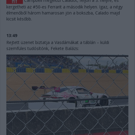
Campbell megelőzi Caladót, feljön a 3. helyre, és
kergetheti az #50-es Ferrarit a második helyen. Igaz, a négy
élmenőből három hamarosan jön a bokszba, Calado majd
kicsit később.
13:49
Rejtett üzenet biztatja a Vasdámákat a táblán – küldi
szemfüles tudósítónk, Fekete Balázs: