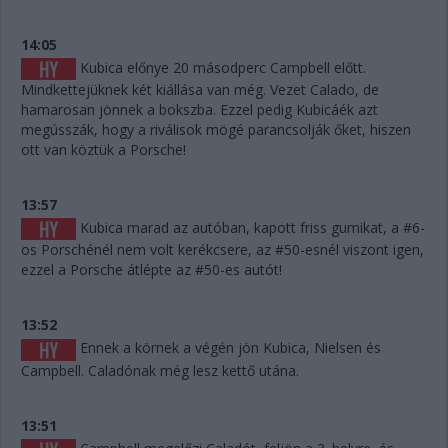
14:05
Kubica előnye 20 másodperc Campbell előtt.
Mindkettejüknek két kiállása van még. Vezet Calado, de
hamarosan jönnek a bokszba. Ezzel pedig Kubicáék azt
megússzák, hogy a riválisok mögé parancsolják őket, hiszen
ott van köztük a Porsche!
13:57
Kubica marad az autóban, kapott friss gumikat, a #6-
os Porschénél nem volt kerékcsere, az #50-esnél viszont igen,
ezzel a Porsche átlépte az #50-es autót!
13:52
Ennek a körnek a végén jön Kubica, Nielsen és
Campbell. Caladónak még lesz kettő utána.
13:51