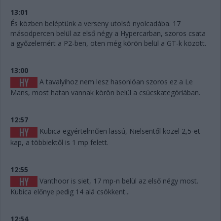
13:01
És közben beléptünk a verseny utolsó nyolcadába. 17
másodpercen belül az első négy a Hypercarban, szoros csata
a győzelemért a P2-ben, öten még körön belül a GT-k között.
13:00
A tavalyihoz nem lesz hasonlóan szoros ez a Le
Mans, most hatan vannak körön belül a csúcskategóriában.
12:57
Kubica egyértelműen lassú, Nielsentől közel 2,5-et
kap, a többiektől is 1 mp felett.
12:55
Vanthoor is siet, 17 mp-n belül az első négy most.
Kubica előnye pedig 14 alá csökkent...
12:54