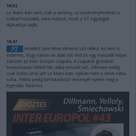
16:52
Le Mans-ban nem csak a verseny, az eredményhirdetés is
sokkal hosszabb, mint máshol, most a GT-egységek
díjátadója zajlik.
16:47
Amellett sem lehet elmenni szó nélkül, és nem is
érdemes, hogy három év alatt két első és egy második helyet
szerzett az Inter Europol csapata. A csapatot gründoló
Smiechowski hétből hét célba érésnél tart, Dillmann eddig
csak Kolles úrral járt Le Mans-ban, nyilván nem is értek célba
soha, Yelloly pedig bemutatkozó versenyét nyerte meg a
legendás futamon.