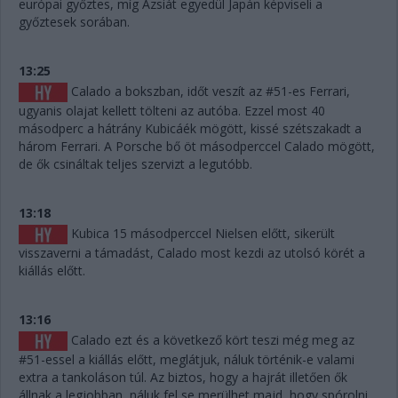
európai győztes, míg Ázsiát egyedül Japán képviseli a
győztesek sorában.
13:25
Calado a bokszban, időt veszít az #51-es Ferrari,
ugyanis olajat kellett tölteni az autóba. Ezzel most 40
másodperc a hátrány Kubicáék mögött, kissé szétszakadt a
három Ferrari. A Porsche bő öt másodperccel Calado mögött,
de ők csináltak teljes szervizt a legutóbb.
13:18
Kubica 15 másodperccel Nielsen előtt, sikerült
visszaverni a támadást, Calado most kezdi az utolsó körét a
kiállás előtt.
13:16
Calado ezt és a következő kört teszi még meg az
#51-essel a kiállás előtt, meglátjuk, náluk történik-e valami
extra a tankoláson túl. Az biztos, hogy a hajrát illetően ők
állnak a legjobban, náluk fel se merülhet majd, hogy spórolni