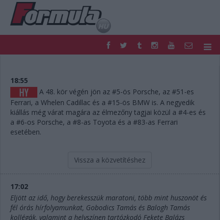
F1
PARC FERMÉ
FORMULA
MOTOR
18:55
NEMZETKÖZI
HAZAI
A 48. kör végén jön az #5-ös Porsche, az #51-es
Ferrari, a Whelen Cadillac és a #15-ös BMW is. A negyedik
RETRO
EGYÉB
kiállás még várat magára az élmezőny tagjai közül a #4-es és
PODCAST
SHOP
a #6-os Porsche, a #8-as Toyota és a #83-as Ferrari
LIVE
TIPPJÁTÉK
esetében.
DIGITÁLIS MAGAZIN
PONTÁLLÁSOK
VERSENYNAPTÁRAK
Vissza a közvetítéshez
17:02
Eljött az idő, hogy berekesszük maratoni, több mint huszonöt és
fél órás hírfolyamunkat, Gobodics Tamás és Balogh Tamás
kollégák, valamint a helyszínen tartózkodó Fekete Balázs