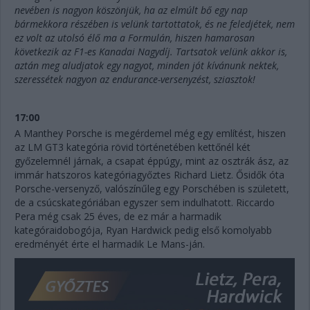
nevében is nagyon köszönjük, ha az elmúlt bő egy nap
bármekkora részében is velünk tartottatok, és ne feledjétek, nem
ez volt az utolsó élő ma a Formulán, hiszen hamarosan
következik az F1-es Kanadai Nagydíj. Tartsatok velünk akkor is,
aztán meg aludjatok egy nagyot, minden jót kívánunk nektek,
szeressétek nagyon az endurance-versenyzést, sziasztok!
17:00
A Manthey Porsche is megérdemel még egy említést, hiszen
az LM GT3 kategória rövid történetében kettőnél két
győzelemnél járnak, a csapat éppúgy, mint az osztrák ász, az
immár hatszoros kategóriagyőztes Richard Lietz. Ősidők óta
Porsche-versenyző, valószínűleg egy Porschében is született,
de a csúcskategóriában egyszer sem indulhatott. Riccardo
Pera még csak 25 éves, de ez már a harmadik
kategóraidobogója, Ryan Hardwick pedig első komolyabb
eredményét érte el harmadik Le Mans-ján.