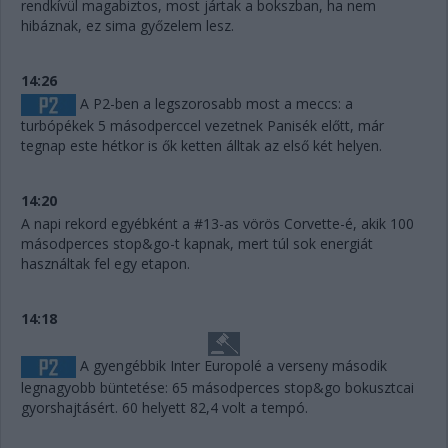
rendkívül magabiztos, most jártak a bokszban, ha nem
hibáznak, ez sima győzelem lesz.
14:26
A P2-ben a legszorosabb most a meccs: a
turbópékek 5 másodperccel vezetnek Panisék előtt, már
tegnap este hétkor is ők ketten álltak az első két helyen.
14:20
A napi rekord egyébként a #13-as vörös Corvette-é, akik 100
másodperces stop&go-t kapnak, mert túl sok energiát
használtak fel egy etapon.
14:18
A gyengébbik Inter Europolé a verseny második
legnagyobb büntetése: 65 másodperces stop&go bokusztcai
gyorshajtásért. 60 helyett 82,4 volt a tempó.