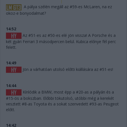
A pálya szélén megáll az #59-es McLaren, na ez
okoz-e bonyodalmat?
14:52
Az #51-es az #50-es elé jön vissza! A Porsche és a
két gyári Ferrari 3 másodpercen belül. Kubica előnye fél perc
felett.
14:49
Jön a várhatóan utolsó előtti kiállására az #51-es!
14:44
Kínlódik a BMW, most épp a #20-as a pályán és a
#15-ös a bokszban. Előbbi tökutolsó, utóbbi még a kerekét
vesztett #8-as Toyota és a sokat szenvedett #93-as Peugeot
előtt.
14:42