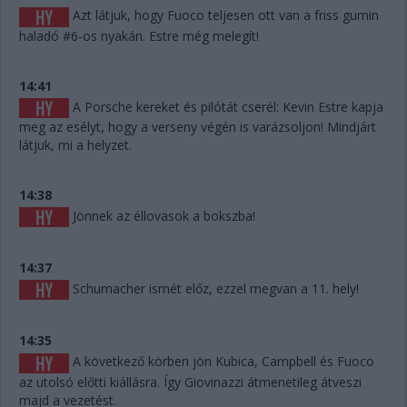
Azt látjuk, hogy Fuoco teljesen ott van a friss gumin
haladó #6-os nyakán. Estre még melegít!
14:41
A Porsche kereket és pilótát cserél: Kevin Estre kapja
meg az esélyt, hogy a verseny végén is varázsoljon! Mindjárt
látjuk, mi a helyzet.
14:38
Jönnek az éllovasok a bokszba!
14:37
Schumacher ismét előz, ezzel megvan a 11. hely!
14:35
A következő körben jön Kubica, Campbell és Fuoco
az utolsó előtti kiállásra. Így Giovinazzi átmenetileg átveszi
majd a vezetést.