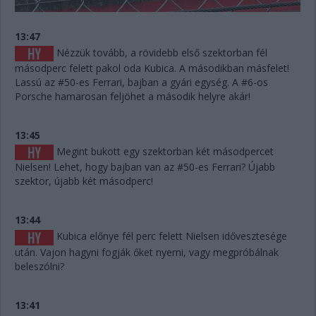
13:47
Nézzük tovább, a rövidebb első szektorban fél
másodperc felett pakol oda Kubica. A másodikban másfelet!
Lassú az #50-es Ferrari, bajban a gyári egység. A #6-os
Porsche hamarosan feljöhet a második helyre akár!
13:45
Megint bukott egy szektorban két másodpercet
Nielsen! Lehet, hogy bajban van az #50-es Ferrari? Újabb
szektor, újabb két másodperc!
13:44
Kubica előnye fél perc felett Nielsen idővesztesége
után. Vajon hagyni fogják őket nyerni, vagy megpróbálnak
beleszólni?
13:41