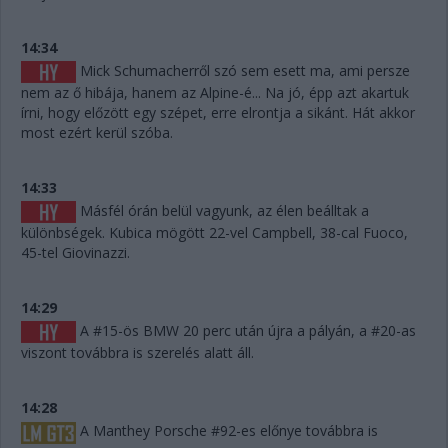
14:34
Mick Schumacherről szó sem esett ma, ami persze
nem az ő hibája, hanem az Alpine-é... Na jó, épp azt akartuk
írni, hogy előzött egy szépet, erre elrontja a sikánt. Hát akkor
most ezért kerül szóba.
14:33
Másfél órán belül vagyunk, az élen beálltak a
különbségek. Kubica mögött 22-vel Campbell, 38-cal Fuoco,
45-tel Giovinazzi.
14:29
A #15-ös BMW 20 perc után újra a pályán, a #20-as
viszont továbbra is szerelés alatt áll.
14:28
A Manthey Porsche #92-es előnye továbbra is