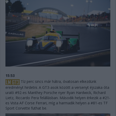
15:53
Tíz perc sincs már hátra, óvatosan elkezdünk
eredményt hirdetni. A GT3-asok között a versenyt éjszaka óta
uraló #92-es Manthey Porsche nyer Ryan Hardwick, Richard
Lietz, Riccardo Pera felállásban. Második helyen érkezik a #21-
es Vista AF Corse Ferrari, míg a harmadik helyen a #81-es TF
Sport Corvette futhat be.