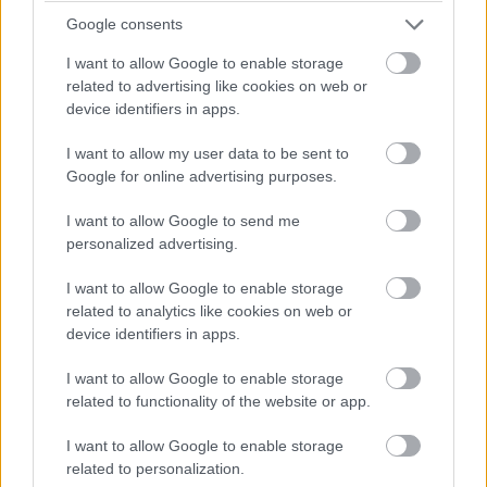
Dráma készül a P2-ben: a szoros csatában élen álló
Google consents
turbópékek versenyzőjét, Nick Yellolyt bokszutcai gyorshajtás
I want to allow Google to enable storage
miatt vizsgálják!
related to advertising like cookies on web or
device identifiers in apps.
15:14
I want to allow my user data to be sent to
Google for online advertising purposes.
Fuocót ezúttal azzal biztatják, hogy sokkal több
pályaelhagyása van az előtte haladó Porschének, szóval ő
I want to allow Google to send me
többet kockáztathat, mint riválisa.
personalized advertising.
I want to allow Google to enable storage
15:09
related to analytics like cookies on web or
device identifiers in apps.
Fuocónak jelzik, hogy nyugodtan nyomja ki az autó
I want to allow Google to enable storage
szemét, mert a 4. helynél hátrébb úgyse esik...
related to functionality of the website or app.
15:08
I want to allow Google to enable storage
Fuoco otthagyja Giovinazzit és közelíti a második
related to personalization.