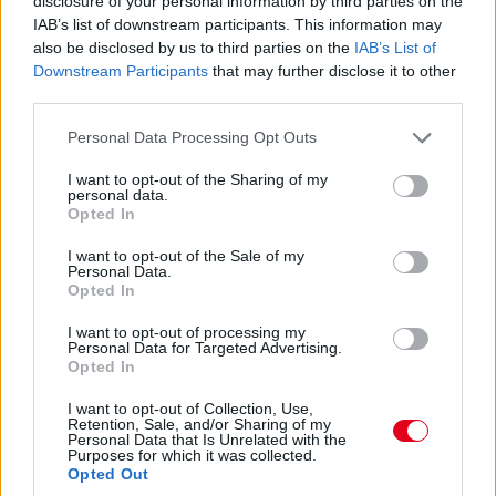
disclosure of your personal information by third parties on the
előtt.
IAB’s list of downstream participants. This information may
also be disclosed by us to third parties on the
IAB’s List of
Downstream Participants
that may further disclose it to other
15:27
third parties.
Itt a dráma! A turbópékek kapnak egy áthajtásos
büntetést, és ezzel valószínűleg bukják a győzelmet! Yelloly
Please note that this website/app uses one or more Google
Personal Data Processing Opt Outs
gyorshajtása nagyon sokba kerül. Massonék, a VDS Panis
services and may gather and store information including but
meg fogja nyerni a kategóriát.
not limited to your visit or usage behaviour. You may click to
I want to opt-out of the Sharing of my
personal data.
grant or deny consent to Google and its third-party tags to
Opted In
use your data for below specified purposes in below Google
15:25
consent section.
Kulcsfontosságú pillanat: egy körrel Kubica után
I want to opt-out of the Sale of my
Personal Data.
bokszban a #6-os és bokszban az #50-es! Mindkettő tankolt,
Opted In
Kubica viszont előttük frissebb gumin!
I want to opt-out of processing my
Personal Data for Targeted Advertising.
15:21
Opted In
Kubica hozza az autót az utolsó kiállásra! Kereket
I want to opt-out of Collection, Use,
cserélnek a #83-ason, de Kubica marad az autóban. A #6-os
Retention, Sale, and/or Sharing of my
és az #50-es a következő körben jön, az #51-es később.
Personal Data that Is Unrelated with the
Purposes for which it was collected.
Opted Out
15:18