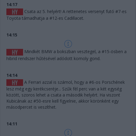
14:17
Csata az 5. helyért! A rettenetes versenyt futó #7-es
Toyota támadhatja a #12-es Cadillacet.
14:15
Mindkét BMW a bokszban vesztegel, a #15-ösben a
hibrid rendszer hűtésével adódott komoly gond.
14:14
A Ferrari azzal is számol, hogy a #6-os Porschének
lesz még egy kerékcseréje... Szűk fél perc van a két egység
között, szoros lehet a csata a második helyért. Ha viszont
Kubicának az #50-esre kell figyelnie, akkor körönként egy
másodpercet is veszíthet.
14:11