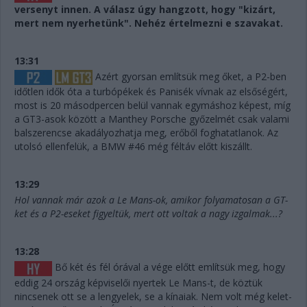
versenyt innen. A válasz úgy hangzott, hogy "kizárt,
mert nem nyerhetünk". Nehéz értelmezni e szavakat.
13:31
Azért gyorsan említsük meg őket, a P2-ben
időtlen idők óta a turbópékek és Panisék vívnak az elsőségért,
most is 20 másodpercen belül vannak egymáshoz képest, míg
a GT3-asok között a Manthey Porsche győzelmét csak valami
balszerencse akadályozhatja meg, erőből foghatatlanok. Az
utolsó ellenfelük, a BMW #46 még féltáv előtt kiszállt.
13:29
Hol vannak már azok a Le Mans-ok, amikor folyamatosan a GT-
ket és a P2-eseket figyeltük, mert ott voltak a nagy izgalmak...?
13:28
Bő két és fél órával a vége előtt említsük meg, hogy
eddig 24 ország képviselői nyertek Le Mans-t, de köztük
nincsenek ott se a lengyelek, se a kínaiak. Nem volt még kelet-