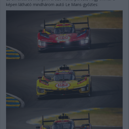
képen látható mindhárom autó Le Mans-győztes: