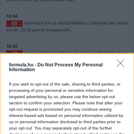
15:34
Giovinazzi jön az utolsó kiállásra. Esélytelen lett volna
ennyit, 25-26 percet megspórolni.
15:30
A visszajátszáson látszik, hogy Fuoco hibázott, és ez
akár pozícióba is kerülhet, hiszen mintegy 6-7 másodpercet
formula.hu -
Do Not Process My Personal
eldobott. Persze hány olyan Le Mans volt a történelemben,
Information
ahol 6-7 másodperc számított egy dobogós helyen...? Kevés.
If you wish to opt-out of the sale, sharing to third parties, or
15:29
processing of your personal or sensitive information for
Giovinazzi 42-vel vezet Kubica előtt, és jöhet majd
targeted advertising by us, please use the below opt-out
egy rövid utolsó kiállásra mindjárt.
section to confirm your selection. Please note that after your
opt-out request is processed you may continue seeing
interest-based ads based on personal information utilized by
15:29
us or personal information disclosed to third parties prior to
Na nézzük, mi a helyet: Kubica 10 másodperccel
your opt-out. You may separately opt-out of the further
vezet Estre előtt, aki újabb kilenccel a most sokat bukó Fuoco