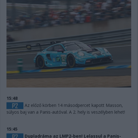
15:48
Az előző körben 14 másodpercet kapott Masson,
súlyos baj van a Panis-autóval. A 2. hely is veszélyben lehet!
15:45
Dupladráma az LMP2-ben! Lelassul a Panis-