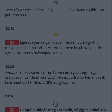
Levették az egészpályás sárgát, lehet száguldani tovább. 140
perc van hátra.
13:40
Egészpályás sárga, közben Nielsen ott hagyott 5
másodpercet a második szektorban. Nem látjuk az okát, de
egy szektorban 5 másodperc az sok.
13:39
Idézzük fel: Kubica és Ye már túl vannak együtt egy nagy
csalódáson Le Mans-ban: 2021-ben az utolsó körben műszaki
hiba miatt bukták el az LMP2-es győzelmet.
13:36
Hoppá! Kubicát megkérdezik, végigcsinálná-e a