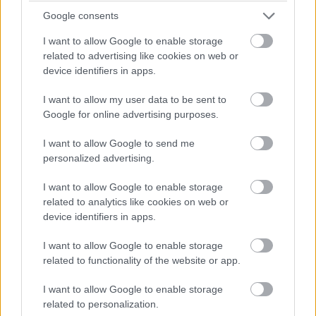
turbópékek versenyzőjét, Nick Yellolyt bokszutcai gyorshajtás
Google consents
miatt vizsgálják!
I want to allow Google to enable storage
15:14
related to advertising like cookies on web or
device identifiers in apps.
Fuocót ezúttal azzal biztatják, hogy sokkal több
I want to allow my user data to be sent to
pályaelhagyása van az előtte haladó Porschének, szóval ő
Google for online advertising purposes.
többet kockáztathat, mint riválisa.
I want to allow Google to send me
personalized advertising.
15:09
I want to allow Google to enable storage
related to analytics like cookies on web or
Fuocónak jelzik, hogy nyugodtan nyomja ki az autó
device identifiers in apps.
szemét, mert a 4. helynél hátrébb úgyse esik...
I want to allow Google to enable storage
15:08
related to functionality of the website or app.
Fuoco otthagyja Giovinazzit és közelíti a második
helyen haladó Porschét. Kubica előnye 35 másodperc felett.
I want to allow Google to enable storage
related to personalization.