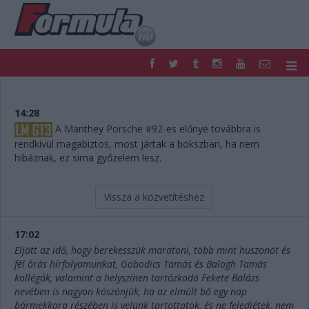
F1
PARC FERMÉ
FORMULA
MOTOR
14:28
NEMZETKÖZI
HAZAI
A Manthey Porsche #92-es előnye továbbra is
rendkívül magabiztos, most jártak a bokszban, ha nem
RETRO
EGYÉB
hibáznak, ez sima győzelem lesz.
PODCAST
SHOP
LIVE
TIPPJÁTÉK
DIGITÁLIS MAGAZIN
PONTÁLLÁSOK
Vissza a közvetítéshez
VERSENYNAPTÁRAK
17:02
Eljött az idő, hogy berekesszük maratoni, több mint huszonöt és
fél órás hírfolyamunkat, Gobodics Tamás és Balogh Tamás
kollégák, valamint a helyszínen tartózkodó Fekete Balázs
nevében is nagyon köszönjük, ha az elmúlt bő egy nap
bármekkora részében is velünk tartottatok, és ne feledjétek, nem