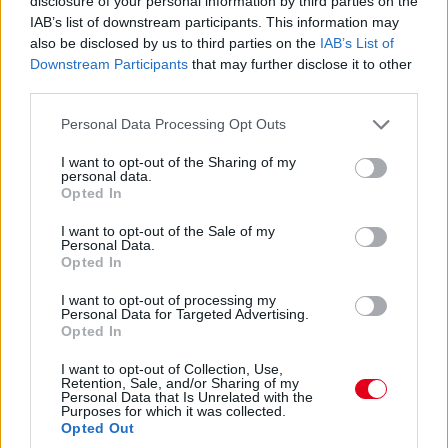
disclosure of your personal information by third parties on the
IAB’s list of downstream participants. This information may
15:27
also be disclosed by us to third parties on the
IAB’s List of
Itt a dráma! A turbópékek kapnak egy áthajtásos
Downstream Participants
that may further disclose it to other
büntetést, és ezzel valószínűleg bukják a győzelmet! Yelloly
third parties.
gyorshajtása nagyon sokba kerül. Massonék, a VDS Panis
meg fogja nyerni a kategóriát.
Please note that this website/app uses one or more Google
Personal Data Processing Opt Outs
services and may gather and store information including but
not limited to your visit or usage behaviour. You may click to
I want to opt-out of the Sharing of my
15:25
personal data.
grant or deny consent to Google and its third-party tags to
Kulcsfontosságú pillanat: egy körrel Kubica után
Opted In
use your data for below specified purposes in below Google
bokszban a #6-os és bokszban az #50-es! Mindkettő tankolt,
consent section.
I want to opt-out of the Sale of my
Kubica viszont előttük frissebb gumin!
Personal Data.
Opted In
15:21
I want to opt-out of processing my
Kubica hozza az autót az utolsó kiállásra! Kereket
Personal Data for Targeted Advertising.
Opted In
cserélnek a #83-ason, de Kubica marad az autóban. A #6-os
és az #50-es a következő körben jön, az #51-es később.
I want to opt-out of Collection, Use,
Retention, Sale, and/or Sharing of my
Personal Data that Is Unrelated with the
15:18
Purposes for which it was collected.
Opted Out
Dráma készül a P2-ben: a szoros csatában élen álló