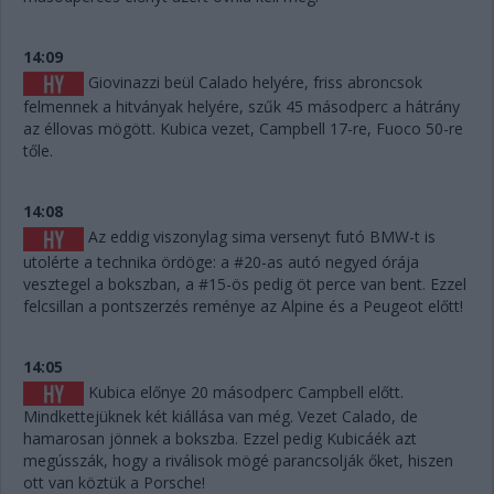
14:09
Giovinazzi beül Calado helyére, friss abroncsok
felmennek a hitványak helyére, szűk 45 másodperc a hátrány
az éllovas mögött. Kubica vezet, Campbell 17-re, Fuoco 50-re
tőle.
14:08
Az eddig viszonylag sima versenyt futó BMW-t is
utolérte a technika ördöge: a #20-as autó negyed órája
vesztegel a bokszban, a #15-ös pedig öt perce van bent. Ezzel
felcsillan a pontszerzés reménye az Alpine és a Peugeot előtt!
14:05
Kubica előnye 20 másodperc Campbell előtt.
Mindkettejüknek két kiállása van még. Vezet Calado, de
hamarosan jönnek a bokszba. Ezzel pedig Kubicáék azt
megússzák, hogy a riválisok mögé parancsolják őket, hiszen
ott van köztük a Porsche!