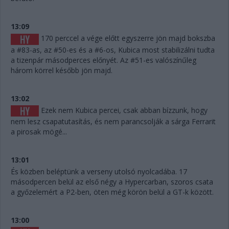
13:09
170 perccel a vége előtt egyszerre jön majd bokszba
a #83-as, az #50-es és a #6-os, Kubica most stabilizálni tudta
a tizenpár másodperces előnyét. Az #51-es valószínűleg
három körrel később jön majd.
13:02
Ezek nem Kubica percei, csak abban bízzunk, hogy
nem lesz csapatutasítás, és nem parancsolják a sárga Ferrarit
a pirosak mögé...
13:01
És közben beléptünk a verseny utolsó nyolcadába. 17
másodpercen belül az első négy a Hypercarban, szoros csata
a győzelemért a P2-ben, öten még körön belül a GT-k között.
13:00