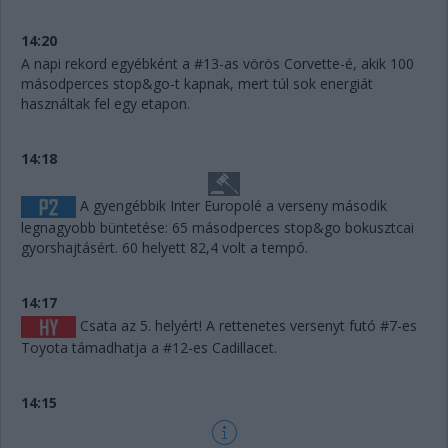
14:20
A napi rekord egyébként a #13-as vörös Corvette-é, akik 100
másodperces stop&go-t kapnak, mert túl sok energiát
használtak fel egy etapon.
14:18
A gyengébbik Inter Europolé a verseny második
legnagyobb büntetése: 65 másodperces stop&go bokusztcai
gyorshajtásért. 60 helyett 82,4 volt a tempó.
14:17
Csata az 5. helyért! A rettenetes versenyt futó #7-es
Toyota támadhatja a #12-es Cadillacet.
14:15