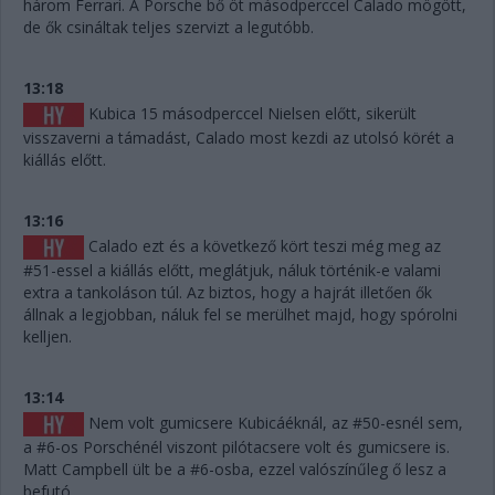
három Ferrari. A Porsche bő öt másodperccel Calado mögött,
de ők csináltak teljes szervizt a legutóbb.
13:18
Kubica 15 másodperccel Nielsen előtt, sikerült
visszaverni a támadást, Calado most kezdi az utolsó körét a
kiállás előtt.
13:16
Calado ezt és a következő kört teszi még meg az
#51-essel a kiállás előtt, meglátjuk, náluk történik-e valami
extra a tankoláson túl. Az biztos, hogy a hajrát illetően ők
állnak a legjobban, náluk fel se merülhet majd, hogy spórolni
kelljen.
13:14
Nem volt gumicsere Kubicáéknál, az #50-esnél sem,
a #6-os Porschénél viszont pilótacsere volt és gumicsere is.
Matt Campbell ült be a #6-osba, ezzel valószínűleg ő lesz a
befutó.