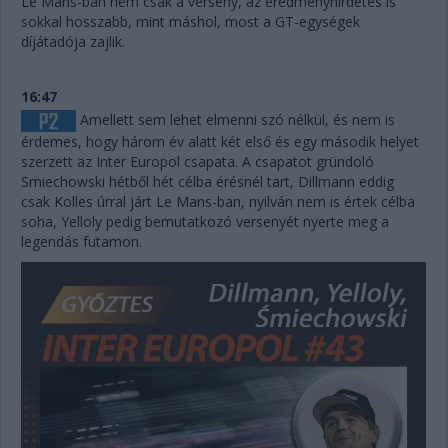
Le Mans-ban nem csak a verseny, az eredményhirdetés is
sokkal hosszabb, mint máshol, most a GT-egységek
díjátadója zajlik.
16:47
Amellett sem lehet elmenni szó nélkül, és nem is
érdemes, hogy három év alatt két első és egy második helyet
szerzett az Inter Europol csapata. A csapatot gründoló
Smiechowski hétből hét célba érésnél tart, Dillmann eddig
csak Kolles úrral járt Le Mans-ban, nyilván nem is értek célba
soha, Yelloly pedig bemutatkozó versenyét nyerte meg a
legendás futamon.