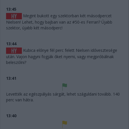
13:45
Megint bukott egy szektorban két másodpercet
Nielsen! Lehet, hogy bajban van az #50-es Ferrari? Újabb
szektor, újabb két másodperc!
13:44
Kubica előnye fél perc felett Nielsen idővesztesége
után. Vajon hagyni fogják őket nyerni, vagy megpróbálnak
beleszólni?
13:41
Levették az egészpályás sárgát, lehet száguldani tovább. 140
perc van hátra.
13:40