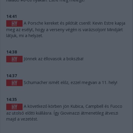
14:41
A Porsche kereket és pilótát cserél: Kevin Estre kapja
meg az esélyt, hogy a verseny végén is varázsoljon! Mindjárt
látjuk, mi a helyzet.
14:38
Jönnek az éllovasok a bokszba!
14:37
Schumacher ismét előz, ezzel megvan a 11. hely!
14:35
A következő körben jön Kubica, Campbell és Fuoco
az utolsó előtti kiállásra. Így Giovinazzi átmenetileg átveszi
majd a vezetést.