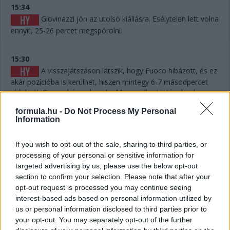
15:34
Giovinazzi jön az utolsó kiállásra. Esélytelen lett volna
ennyit, 25-26 percet megspórolni.
15:30
A visszajátszáson látszik, hogy Fuoco hibázott, és ez
akár pozícióba is kerülhet, hiszen mintegy 6-7 másodpercet
eldobott. Persze hány olyan Le Mans volt a történelemben,
ahol 6-7 másodperc számított egy dobogós helyen...? Kevés.
formula.hu -
Do Not Process My Personal
Information
15:29
Giovinazzi 42-vel vezet Kubica előtt, és jöhet majd
If you wish to opt-out of the sale, sharing to third parties, or
egy rövid utolsó kiállásra mindjárt.
processing of your personal or sensitive information for
targeted advertising by us, please use the below opt-out
section to confirm your selection. Please note that after your
15:29
opt-out request is processed you may continue seeing
Na nézzük, mi a helyet: Kubica 10 másodperccel
interest-based ads based on personal information utilized by
vezet Estre előtt, aki újabb kilenccel a most sokat bukó Fuoco
us or personal information disclosed to third parties prior to
előtt.
your opt-out. You may separately opt-out of the further