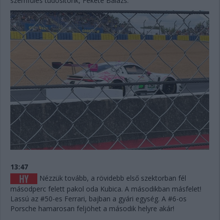
szemfüles tudósítónk, Fekete Balázs:
13:47
Nézzük tovább, a rövidebb első szektorban fél
másodperc felett pakol oda Kubica. A másodikban másfelet!
Lassú az #50-es Ferrari, bajban a gyári egység. A #6-os
Porsche hamarosan feljöhet a második helyre akár!