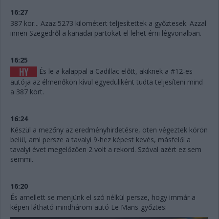
16:27
387 kör... Azaz 5273 kilométert teljesítettek a győztesek. Azzal
innen Szegedről a kanadai partokat el lehet érni légvonalban.
16:25
És le a kalappal a Cadillac előtt, akiknek a #12-es
autója az élmenőkön kívül egyedüliként tudta teljesíteni mind
a 387 kört.
16:24
Készül a mezőny az eredményhirdetésre, öten végeztek körön
belül, ami persze a tavalyi 9-hez képest kevés, másfelől a
tavalyi évet megelőzően 2 volt a rekord. Szóval azért ez sem
semmi.
16:20
És amellett se menjünk el szó nélkül persze, hogy immár a
képen látható mindhárom autó Le Mans-győztes: