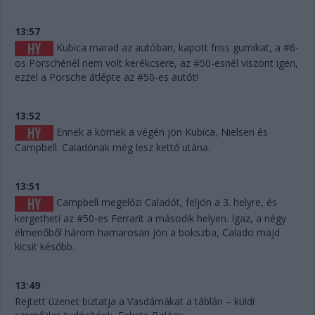
13:57
Kubica marad az autóban, kapott friss gumikat, a #6-
os Porschénél nem volt kerékcsere, az #50-esnél viszont igen,
ezzel a Porsche átlépte az #50-es autót!
13:52
Ennek a körnek a végén jön Kubica, Nielsen és
Campbell. Caladónak még lesz kettő utána.
13:51
Campbell megelőzi Caladót, feljön a 3. helyre, és
kergetheti az #50-es Ferrarit a második helyen. Igaz, a négy
élmenőből három hamarosan jön a bokszba, Calado majd
kicsit később.
13:49
Rejtett üzenet biztatja a Vasdámákat a táblán – küldi