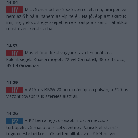
14:34
Mick Schumacherről szó sem esett ma, ami persze
nem az ő hibája, hanem az Alpine-é... Na jó, épp azt akartuk
írni, hogy előzött egy szépet, erre elrontja a sikánt. Hát akkor
most ezért kerül szóba.
14:33
Másfél órán belül vagyunk, az élen beálltak a
különbségek. Kubica mögött 22-vel Campbell, 38-cal Fuoco,
45-tel Giovinazzi.
14:29
A #15-ös BMW 20 perc után újra a pályán, a #20-as
viszont továbbra is szerelés alatt áll.
14:26
A P2-ben a legszorosabb most a meccs: a
turbópékek 5 másodperccel vezetnek Panisék előtt, már
tegnap este hétkor is ők ketten álltak az első két helyen.