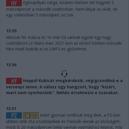
Egészpályás sárga, közben Nielsen ott hagyott 5
másodpercet a második szektorban. Nem látjuk az okát, de
egy szektorban 5 másodperc az sok.
13:39
Idézzük fel: Kubica és Ye már túl vannak együtt egy nagy
csalódáson Le Mans-ban: 2021-ben az utolsó körben műszaki
hiba miatt bukták el az LMP2-es győzelmet.
13:36
Hoppá! Kubicát megkérdezik, végigcsinálná-e a
versenyt innen. A válasz úgy hangzott, hogy "kizárt,
mert nem nyerhetünk". Nehéz értelmezni e szavakat.
13:31
Azért gyorsan említsük meg őket, a P2-ben
időtlen idők óta a turbópékek és Panisék vívnak az elsőségért,
most is 20 másodpercen belül vannak egymáshoz képest, míg