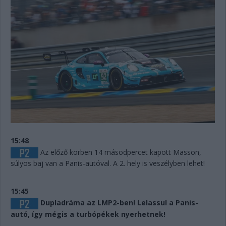
15:48
Az előző körben 14 másodpercet kapott Masson,
súlyos baj van a Panis-autóval. A 2. hely is veszélyben lehet!
15:45
Dupladráma az LMP2-ben! Lelassul a Panis-
autó, így mégis a turbópékek nyerhetnek!