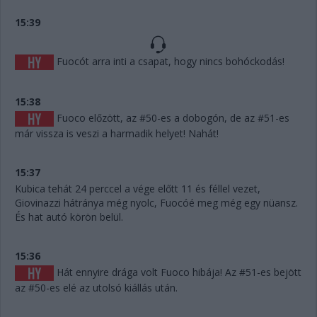
15:39
Fuocót arra inti a csapat, hogy nincs bohóckodás!
15:38
Fuoco előzött, az #50-es a dobogón, de az #51-es
már vissza is veszi a harmadik helyet! Nahát!
15:37
Kubica tehát 24 perccel a vége előtt 11 és féllel vezet,
Giovinazzi hátránya még nyolc, Fuocóé meg még egy nüansz.
És hat autó körön belül.
15:36
Hát ennyire drága volt Fuoco hibája! Az #51-es bejött
az #50-es elé az utolsó kiállás után.