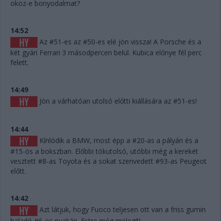
okoz-e bonyodalmat?
14:52
Az #51-es az #50-es elé jön vissza! A Porsche és a
két gyári Ferrari 3 másodpercen belül. Kubica előnye fél perc
felett.
14:49
Jön a várhatóan utolsó előtti kiállására az #51-es!
14:44
Kínlódik a BMW, most épp a #20-as a pályán és a
#15-ös a bokszban. Előbbi tökutolsó, utóbbi még a kerekét
vesztett #8-as Toyota és a sokat szenvedett #93-as Peugeot
előtt.
14:42
Azt látjuk, hogy Fuoco teljesen ott van a friss gumin
haladó #6-os nyakán. Estre még melegít!