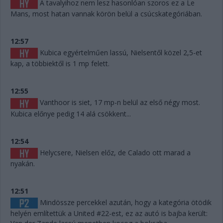
A tavalyihoz nem lesz hasonlóan szoros ez a Le
Mans, most hatan vannak körön belül a csúcskategóriában.
12:57
Kubica egyértelműen lassú, Nielsentől közel 2,5-et
kap, a többiektől is 1 mp felett.
12:55
Vanthoor is siet, 17 mp-n belül az első négy most.
Kubica előnye pedig 14 alá csökkent...
12:54
Helycsere, Nielsen előz, de Calado ott marad a
nyakán.
12:51
Mindössze percekkel azután, hogy a kategória ötödik
helyén említettük a United #22-est, ez az autó is bajba került: