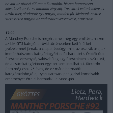
ez volt az utolsó élő ma a Formulán, hiszen hamarosan
következik az F1-es Kanadai Nagydíj. Tartsatok velünk akkor is,
aztán meg aludjatok egy nagyot, minden jót kívánunk nektek,
szeressétek nagyon az endurance-versenyzést, sziasztok!
17:00
A Manthey Porsche is megérdemel még egy említést, hiszen
az LM GT3 kategória rövid történetében kettőnél két
győzelemnél járnak, a csapat éppúgy, mint az osztrák ász, az
immár hatszoros kategóriagyőztes Richard Lietz. Ősidők óta
Porsche-versenyző, valószínűleg egy Porschében is született,
de a csúcskategóriában egyszer sem indulhatott. Riccardo
Pera még csak 25 éves, de ez már a harmadik
kategóraidobogója, Ryan Hardwick pedig első komolyabb
eredményét érte el harmadik Le Mans-ján.