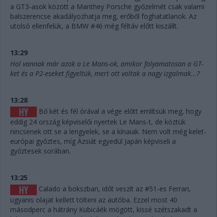
a GT3-asok között a Manthey Porsche győzelmét csak valami
balszerencse akadályozhatja meg, erőből foghatatlanok. Az
utolsó ellenfelük, a BMW #46 még féltáv előtt kiszállt.
13:29
Hol vannak már azok a Le Mans-ok, amikor folyamatosan a GT-
ket és a P2-eseket figyeltük, mert ott voltak a nagy izgalmak...?
13:28
Bő két és fél órával a vége előtt említsük meg, hogy
eddig 24 ország képviselői nyertek Le Mans-t, de köztük
nincsenek ott se a lengyelek, se a kínaiak. Nem volt még kelet-
európai győztes, míg Ázsiát egyedül Japán képviseli a
győztesek sorában.
13:25
Calado a bokszban, időt veszít az #51-es Ferrari,
ugyanis olajat kellett tölteni az autóba. Ezzel most 40
másodperc a hátrány Kubicáék mögött, kissé szétszakadt a