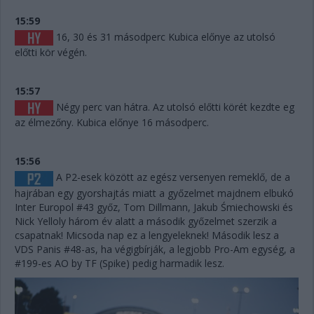
15:59
16, 30 és 31 másodperc Kubica előnye az utolsó
előtti kör végén.
15:57
Négy perc van hátra. Az utolsó előtti körét kezdte eg
az élmezőny. Kubica előnye 16 másodperc.
15:56
A P2-esek között az egész versenyen remeklő, de a
hajrában egy gyorshajtás miatt a győzelmet majdnem elbukó
Inter Europol #43 győz, Tom Dillmann, Jakub Śmiechowski és
Nick Yelloly három év alatt a második győzelmet szerzik a
csapatnak! Micsoda nap ez a lengyeleknek! Második lesz a
VDS Panis #48-as, ha végigbírják, a legjobb Pro-Am egység, a
#199-es AO by TF (Spike) pedig harmadik lesz.