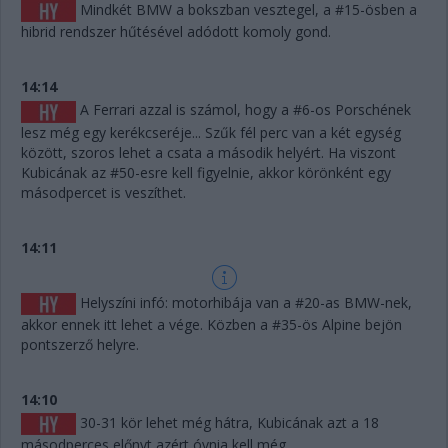
Mindkét BMW a bokszban vesztegel, a #15-ösben a
hibrid rendszer hűtésével adódott komoly gond.
14:14
A Ferrari azzal is számol, hogy a #6-os Porschének
lesz még egy kerékcseréje... Szűk fél perc van a két egység
között, szoros lehet a csata a második helyért. Ha viszont
Kubicának az #50-esre kell figyelnie, akkor körönként egy
másodpercet is veszíthet.
14:11
Helyszíni infó: motorhibája van a #20-as BMW-nek,
akkor ennek itt lehet a vége. Közben a #35-ös Alpine bejön
pontszerző helyre.
14:10
30-31 kör lehet még hátra, Kubicának azt a 18
másodperces előnyt azért óvnia kell még.