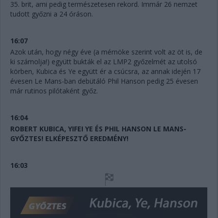
35. brit, ami pedig természetesen rekord. Immár 26 nemzet
tudott győzni a 24 óráson.
16:07
Azok után, hogy négy éve (a mérnöke szerint volt az öt is, de
ki számolja!) együtt bukták el az LMP2 győzelmét az utolsó
körben, Kubica és Ye együtt ér a csúcsra, az annak idején 17
évesen Le Mans-ban debütáló Phil Hanson pedig 25 évesen
már rutinos pilótaként győz.
16:04
ROBERT KUBICA, YIFEI YE ÉS PHIL HANSON LE MANS-
GYŐZTES! ELKÉPESZTŐ EREDMÉNY!
16:03