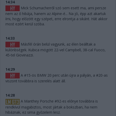
14:34
Mick Schumacherről szó sem esett ma, ami persze
nem az ő hibája, hanem az Alpine-é... Na jó, épp azt akartuk
írni, hogy előzött egy szépet, erre elrontja a sikánt. Hát akkor
most ezért kerül szóba.
14:33
Másfél órán belül vagyunk, az élen beálltak a
különbségek. Kubica mögött 22-vel Campbell, 38-cal Fuoco,
45-tel Giovinazzi.
14:29
A #15-ös BMW 20 perc után újra a pályán, a #20-as
viszont továbbra is szerelés alatt áll.
14:28
A Manthey Porsche #92-es előnye továbbra is
rendkívül magabiztos, most jártak a bokszban, ha nem
hibáznak, ez sima győzelem lesz.