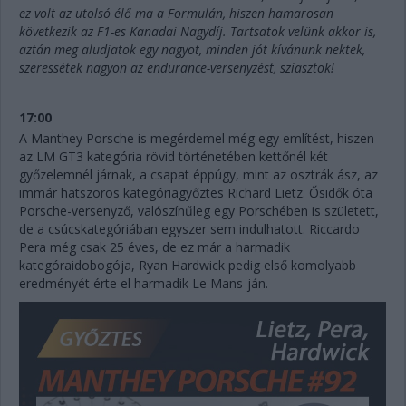
ez volt az utolsó élő ma a Formulán, hiszen hamarosan
következik az F1-es Kanadai Nagydíj. Tartsatok velünk akkor is,
aztán meg aludjatok egy nagyot, minden jót kívánunk nektek,
szeressétek nagyon az endurance-versenyzést, sziasztok!
17:00
A Manthey Porsche is megérdemel még egy említést, hiszen
az LM GT3 kategória rövid történetében kettőnél két
győzelemnél járnak, a csapat éppúgy, mint az osztrák ász, az
immár hatszoros kategóriagyőztes Richard Lietz. Ősidők óta
Porsche-versenyző, valószínűleg egy Porschében is született,
de a csúcskategóriában egyszer sem indulhatott. Riccardo
Pera még csak 25 éves, de ez már a harmadik
kategóraidobogója, Ryan Hardwick pedig első komolyabb
eredményét érte el harmadik Le Mans-ján.