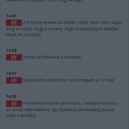
14:41
A Porsche kereket és pilótát cserél: Kevin Estre kapja
meg az esélyt, hogy a verseny végén is varázsoljon! Mindjárt
látjuk, mi a helyzet.
14:38
Jönnek az éllovasok a bokszba!
14:37
Schumacher ismét előz, ezzel megvan a 11. hely!
14:35
A következő körben jön Kubica, Campbell és Fuoco
az utolsó előtti kiállásra. Így Giovinazzi átmenetileg átveszi
majd a vezetést.