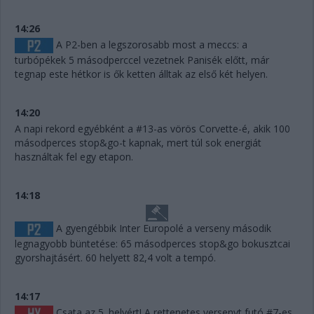
14:26
A P2-ben a legszorosabb most a meccs: a
turbópékek 5 másodperccel vezetnek Panisék előtt, már
tegnap este hétkor is ők ketten álltak az első két helyen.
14:20
A napi rekord egyébként a #13-as vörös Corvette-é, akik 100
másodperces stop&go-t kapnak, mert túl sok energiát
használtak fel egy etapon.
14:18
A gyengébbik Inter Europolé a verseny második
legnagyobb büntetése: 65 másodperces stop&go bokusztcai
gyorshajtásért. 60 helyett 82,4 volt a tempó.
14:17
Csata az 5. helyért! A rettenetes versenyt futó #7-es