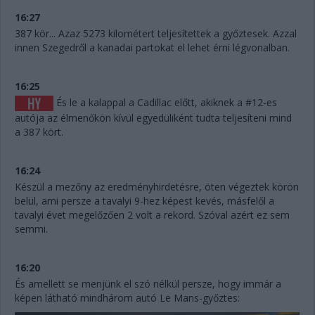
16:27
387 kör... Azaz 5273 kilométert teljesítettek a győztesek. Azzal
innen Szegedről a kanadai partokat el lehet érni légvonalban.
16:25
És le a kalappal a Cadillac előtt, akiknek a #12-es
autója az élmenőkön kívül egyedüliként tudta teljesíteni mind
a 387 kört.
16:24
Készül a mezőny az eredményhirdetésre, öten végeztek körön
belül, ami persze a tavalyi 9-hez képest kevés, másfelől a
tavalyi évet megelőzően 2 volt a rekord. Szóval azért ez sem
semmi.
16:20
És amellett se menjünk el szó nélkül persze, hogy immár a
képen látható mindhárom autó Le Mans-győztes: