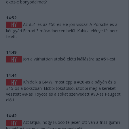
okoz-e bonyodalmat?
14:52
Az #51-es az #50-es elé jön vissza! A Porsche és a
két gyári Ferrari 3 másodpercen belül. Kubica előnye fél perc
felett.
14:49
Jön a várhatóan utolsó előtti kiállására az #51-es!
14:44
Kínlódik a BMW, most épp a #20-as a pályán és a
#15-ös a bokszban. Előbbi tökutolsó, utóbbi még a kerekét
vesztett #8-as Toyota és a sokat szenvedett #93-as Peugeot
előtt.
14:42
Azt látjuk, hogy Fuoco teljesen ott van a friss gumin
haladó #6-os nyakán. Estre még melegít!