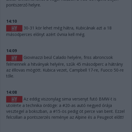
pontszerző helyre.
14:10
30-31 kör lehet még hátra, Kubicának azt a 18
másodperces előnyt azért óvnia kell még.
14:09
Giovinazzi beül Calado helyére, friss abroncsok
felmennek a hitványak helyére, szűk 45 másodperc a hátrány
az éllovas mögött. Kubica vezet, Campbell 17-re, Fuoco 50-re
tőle.
14:08
Az eddig viszonylag sima versenyt futó BMW-t is
utolérte a technika ördöge: a #20-as autó negyed órája
vesztegel a bokszban, a #15-ös pedig öt perce van bent. Ezzel
felcsillan a pontszerzés reménye az Alpine és a Peugeot előtt!