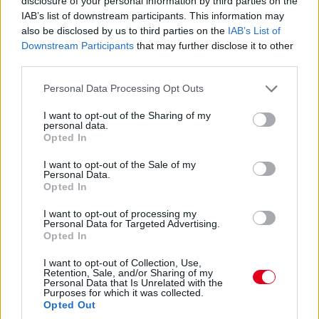
disclosure of your personal information by third parties on the
IAB’s list of downstream participants. This information may
15:27
also be disclosed by us to third parties on the
IAB’s List of
Itt a dráma! A turbópékek kapnak egy áthajtásos
Downstream Participants
that may further disclose it to other
büntetést, és ezzel valószínűleg bukják a győzelmet! Yelloly
third parties.
gyorshajtása nagyon sokba kerül. Massonék, a VDS Panis
meg fogja nyerni a kategóriát.
Please note that this website/app uses one or more Google
Personal Data Processing Opt Outs
services and may gather and store information including but
not limited to your visit or usage behaviour. You may click to
I want to opt-out of the Sharing of my
15:25
personal data.
grant or deny consent to Google and its third-party tags to
Kulcsfontosságú pillanat: egy körrel Kubica után
Opted In
use your data for below specified purposes in below Google
bokszban a #6-os és bokszban az #50-es! Mindkettő tankolt,
consent section.
I want to opt-out of the Sale of my
Kubica viszont előttük frissebb gumin!
Personal Data.
Opted In
15:21
I want to opt-out of processing my
Kubica hozza az autót az utolsó kiállásra! Kereket
Personal Data for Targeted Advertising.
Opted In
cserélnek a #83-ason, de Kubica marad az autóban. A #6-os
és az #50-es a következő körben jön, az #51-es később.
I want to opt-out of Collection, Use,
Retention, Sale, and/or Sharing of my
Personal Data that Is Unrelated with the
15:18
Purposes for which it was collected.
Opted Out
Dráma készül a P2-ben: a szoros csatában élen álló