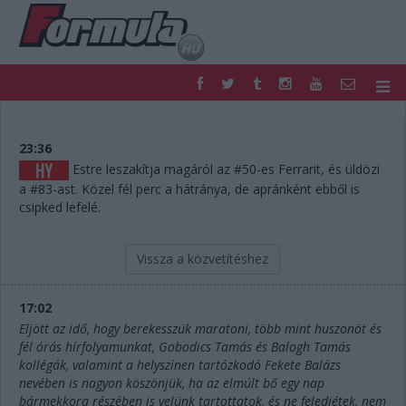
F1
PARC FERMÉ
FORMULA
MOTOR
23:36
NEMZETKÖZI
HAZAI
Estre leszakítja magáról az #50-es Ferrarit, és üldözi
a #83-ast. Közel fél perc a hátránya, de apránként ebből is
RETRO
EGYÉB
csipked lefelé.
PODCAST
SHOP
LIVE
TIPPJÁTÉK
DIGITÁLIS MAGAZIN
PONTÁLLÁSOK
Vissza a közvetítéshez
VERSENYNAPTÁRAK
17:02
Eljött az idő, hogy berekesszük maratoni, több mint huszonöt és
fél órás hírfolyamunkat, Gobodics Tamás és Balogh Tamás
kollégák, valamint a helyszínen tartózkodó Fekete Balázs
nevében is nagyon köszönjük, ha az elmúlt bő egy nap
bármekkora részében is velünk tartottatok, és ne feledjétek, nem