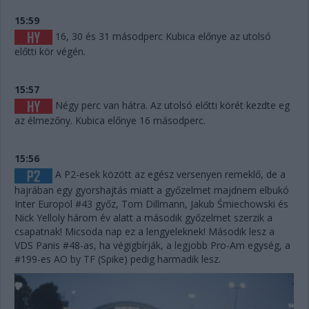
15:59
16, 30 és 31 másodperc Kubica előnye az utolsó
előtti kör végén.
15:57
Négy perc van hátra. Az utolsó előtti körét kezdte eg
az élmezőny. Kubica előnye 16 másodperc.
15:56
A P2-esek között az egész versenyen remeklő, de a
hajrában egy gyorshajtás miatt a győzelmet majdnem elbukó
Inter Europol #43 győz, Tom Dillmann, Jakub Śmiechowski és
Nick Yelloly három év alatt a második győzelmet szerzik a
csapatnak! Micsoda nap ez a lengyeleknek! Második lesz a
VDS Panis #48-as, ha végigbírják, a legjobb Pro-Am egység, a
#199-es AO by TF (Spike) pedig harmadik lesz.