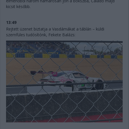
élmenőből három hamarosan jön a bokszba, Calado majd
kicsit később.
13:49
Rejtett üzenet biztatja a Vasdámákat a táblán – küldi
szemfüles tudósítónk, Fekete Balázs: