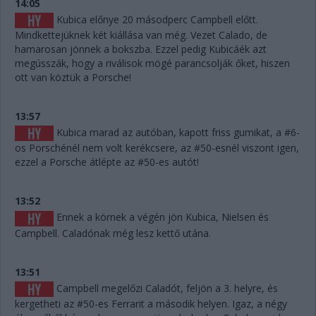
14:05
Kubica előnye 20 másodperc Campbell előtt.
Mindkettejüknek két kiállása van még. Vezet Calado, de
hamarosan jönnek a bokszba. Ezzel pedig Kubicáék azt
megússzák, hogy a riválisok mögé parancsolják őket, hiszen
ott van köztük a Porsche!
13:57
Kubica marad az autóban, kapott friss gumikat, a #6-
os Porschénél nem volt kerékcsere, az #50-esnél viszont igen,
ezzel a Porsche átlépte az #50-es autót!
13:52
Ennek a körnek a végén jön Kubica, Nielsen és
Campbell. Caladónak még lesz kettő utána.
13:51
Campbell megelőzi Caladót, feljön a 3. helyre, és
kergetheti az #50-es Ferrarit a második helyen. Igaz, a négy