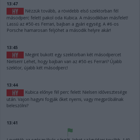
13:47
Nézzük tovább, a rövidebb első szektorban fél
másodperc felett pakol oda Kubica. A másodikban másfelet!
Lassú az #50-es Ferrari, bajban a gyári egység. A #6-os
Porsche hamarosan feljöhet a második helyre akár!
13:45
Megint bukott egy szektorban két másodpercet
Nielsen! Lehet, hogy bajban van az #50-es Ferrari? Újabb
szektor, újabb két másodperc!
13:44
Kubica előnye fél perc felett Nielsen idővesztesége
után. Vajon hagyni fogják őket nyerni, vagy megpróbálnak
beleszólni?
13:41
Levették az egészpályás sárgát, lehet száguldani tovább. 140