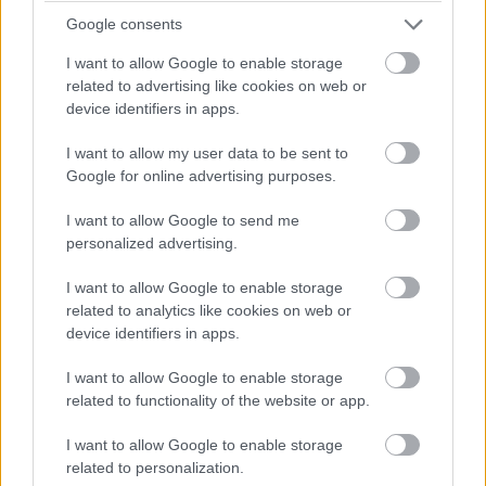
turbópékek versenyzőjét, Nick Yellolyt bokszutcai gyorshajtás
Google consents
miatt vizsgálják!
I want to allow Google to enable storage
15:14
related to advertising like cookies on web or
device identifiers in apps.
Fuocót ezúttal azzal biztatják, hogy sokkal több
I want to allow my user data to be sent to
pályaelhagyása van az előtte haladó Porschének, szóval ő
Google for online advertising purposes.
többet kockáztathat, mint riválisa.
I want to allow Google to send me
personalized advertising.
15:09
I want to allow Google to enable storage
related to analytics like cookies on web or
Fuocónak jelzik, hogy nyugodtan nyomja ki az autó
device identifiers in apps.
szemét, mert a 4. helynél hátrébb úgyse esik...
I want to allow Google to enable storage
15:08
related to functionality of the website or app.
Fuoco otthagyja Giovinazzit és közelíti a második
helyen haladó Porschét. Kubica előnye 35 másodperc felett.
I want to allow Google to enable storage
related to personalization.