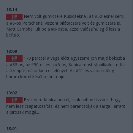
13:14
Nem volt gumicsere Kubicáéknál, az #50-esnél sem,
a #6-os Porschénél viszont pilótacsere volt és gumicsere is.
Matt Campbell ült be a #6-osba, ezzel valószínűleg ő lesz a
befutó.
13:09
170 perccel a vége előtt egyszerre jön majd bokszba
a #83-as, az #50-es és a #6-os, Kubica most stabilizálni tudta
a tizenpár másodperces előnyét. Az #51-es valószínűleg
három körrel később jön majd.
13:02
Ezek nem Kubica percei, csak abban bízzunk, hogy
nem lesz csapatutasítás, és nem parancsolják a sárga Ferrarit
a pirosak mögé...
13:01