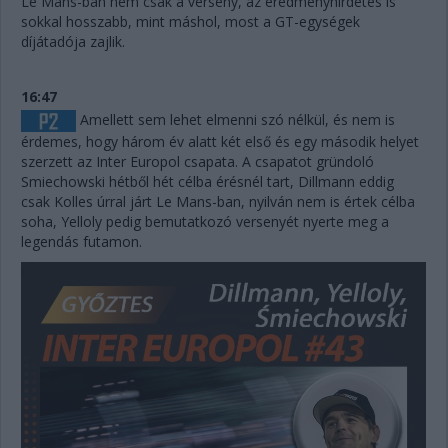
Le Mans-ban nem csak a verseny, az eredményhirdetés is
sokkal hosszabb, mint máshol, most a GT-egységek
díjátadója zajlik.
16:47
Amellett sem lehet elmenni szó nélkül, és nem is
érdemes, hogy három év alatt két első és egy második helyet
szerzett az Inter Europol csapata. A csapatot gründoló
Smiechowski hétből hét célba érésnél tart, Dillmann eddig
csak Kolles úrral járt Le Mans-ban, nyilván nem is értek célba
soha, Yelloly pedig bemutatkozó versenyét nyerte meg a
legendás futamon.