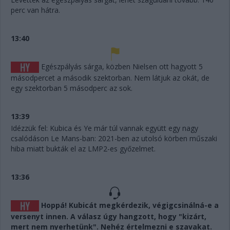
perc van hátra.
13:40
Egészpályás sárga, közben Nielsen ott hagyott 5
másodpercet a második szektorban. Nem látjuk az okát, de
egy szektorban 5 másodperc az sok.
13:39
Idézzük fel: Kubica és Ye már túl vannak együtt egy nagy
csalódáson Le Mans-ban: 2021-ben az utolsó körben műszaki
hiba miatt bukták el az LMP2-es győzelmet.
13:36
Hoppá! Kubicát megkérdezik, végigcsinálná-e a
versenyt innen. A válasz úgy hangzott, hogy "kizárt,
mert nem nyerhetünk". Nehéz értelmezni e szavakat.