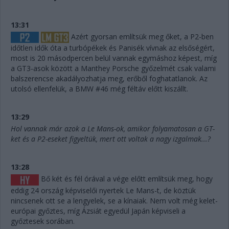
13:31
Azért gyorsan említsük meg őket, a P2-ben
időtlen idők óta a turbópékek és Panisék vívnak az elsőségért,
most is 20 másodpercen belül vannak egymáshoz képest, míg
a GT3-asok között a Manthey Porsche győzelmét csak valami
balszerencse akadályozhatja meg, erőből foghatatlanok. Az
utolsó ellenfelük, a BMW #46 még féltáv előtt kiszállt.
13:29
Hol vannak már azok a Le Mans-ok, amikor folyamatosan a GT-
ket és a P2-eseket figyeltük, mert ott voltak a nagy izgalmak...?
13:28
Bő két és fél órával a vége előtt említsük meg, hogy
eddig 24 ország képviselői nyertek Le Mans-t, de köztük
nincsenek ott se a lengyelek, se a kínaiak. Nem volt még kelet-
európai győztes, míg Ázsiát egyedül Japán képviseli a
győztesek sorában.