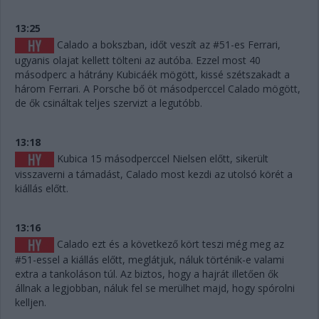
13:25
Calado a bokszban, időt veszít az #51-es Ferrari,
ugyanis olajat kellett tölteni az autóba. Ezzel most 40
másodperc a hátrány Kubicáék mögött, kissé szétszakadt a
három Ferrari. A Porsche bő öt másodperccel Calado mögött,
de ők csináltak teljes szervizt a legutóbb.
13:18
Kubica 15 másodperccel Nielsen előtt, sikerült
visszaverni a támadást, Calado most kezdi az utolsó körét a
kiállás előtt.
13:16
Calado ezt és a következő kört teszi még meg az
#51-essel a kiállás előtt, meglátjuk, náluk történik-e valami
extra a tankoláson túl. Az biztos, hogy a hajrát illetően ők
állnak a legjobban, náluk fel se merülhet majd, hogy spórolni
kelljen.