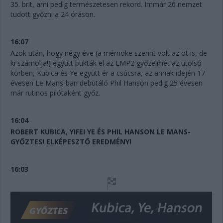
35. brit, ami pedig természetesen rekord. Immár 26 nemzet
tudott győzni a 24 óráson.
16:07
Azok után, hogy négy éve (a mérnöke szerint volt az öt is, de
ki számolja!) együtt bukták el az LMP2 győzelmét az utolsó
körben, Kubica és Ye együtt ér a csúcsra, az annak idején 17
évesen Le Mans-ban debütáló Phil Hanson pedig 25 évesen
már rutinos pilótaként győz.
16:04
ROBERT KUBICA, YIFEI YE ÉS PHIL HANSON LE MANS-
GYŐZTES! ELKÉPESZTŐ EREDMÉNY!
16:03