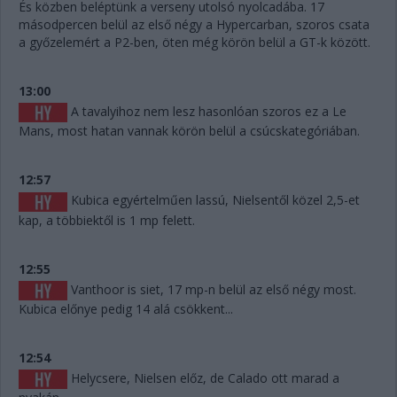
És közben beléptünk a verseny utolsó nyolcadába. 17
másodpercen belül az első négy a Hypercarban, szoros csata
a győzelemért a P2-ben, öten még körön belül a GT-k között.
13:00
A tavalyihoz nem lesz hasonlóan szoros ez a Le
Mans, most hatan vannak körön belül a csúcskategóriában.
12:57
Kubica egyértelműen lassú, Nielsentől közel 2,5-et
kap, a többiektől is 1 mp felett.
12:55
Vanthoor is siet, 17 mp-n belül az első négy most.
Kubica előnye pedig 14 alá csökkent...
12:54
Helycsere, Nielsen előz, de Calado ott marad a