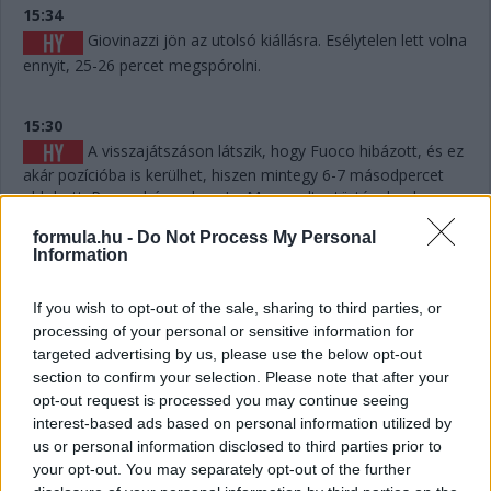
15:34
Giovinazzi jön az utolsó kiállásra. Esélytelen lett volna
ennyit, 25-26 percet megspórolni.
15:30
A visszajátszáson látszik, hogy Fuoco hibázott, és ez
akár pozícióba is kerülhet, hiszen mintegy 6-7 másodpercet
eldobott. Persze hány olyan Le Mans volt a történelemben,
ahol 6-7 másodperc számított egy dobogós helyen...? Kevés.
formula.hu -
Do Not Process My Personal
Information
15:29
Giovinazzi 42-vel vezet Kubica előtt, és jöhet majd
If you wish to opt-out of the sale, sharing to third parties, or
egy rövid utolsó kiállásra mindjárt.
processing of your personal or sensitive information for
targeted advertising by us, please use the below opt-out
section to confirm your selection. Please note that after your
15:29
opt-out request is processed you may continue seeing
Na nézzük, mi a helyet: Kubica 10 másodperccel
interest-based ads based on personal information utilized by
vezet Estre előtt, aki újabb kilenccel a most sokat bukó Fuoco
us or personal information disclosed to third parties prior to
előtt.
your opt-out. You may separately opt-out of the further