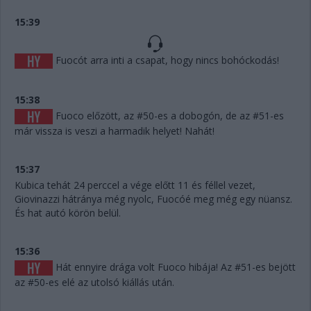
15:39
Fuocót arra inti a csapat, hogy nincs bohóckodás!
15:38
Fuoco előzött, az #50-es a dobogón, de az #51-es
már vissza is veszi a harmadik helyet! Nahát!
15:37
Kubica tehát 24 perccel a vége előtt 11 és féllel vezet,
Giovinazzi hátránya még nyolc, Fuocóé meg még egy nüansz.
És hat autó körön belül.
15:36
Hát ennyire drága volt Fuoco hibája! Az #51-es bejött
az #50-es elé az utolsó kiállás után.