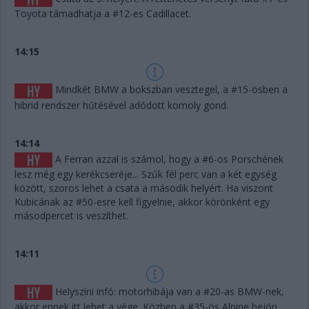
Toyota támadhatja a #12-es Cadillacet.
14:15
Mindkét BMW a bokszban vesztegel, a #15-ösben a
hibrid rendszer hűtésével adódott komoly gond.
14:14
A Ferrari azzal is számol, hogy a #6-os Porschének
lesz még egy kerékcseréje... Szűk fél perc van a két egység
között, szoros lehet a csata a második helyért. Ha viszont
Kubicának az #50-esre kell figyelnie, akkor körönként egy
másodpercet is veszíthet.
14:11
Helyszíni infó: motorhibája van a #20-as BMW-nek,
akkor ennek itt lehet a vége. Közben a #35-ös Alpine bejön