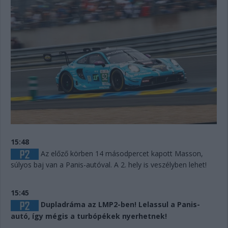
15:48
Az előző körben 14 másodpercet kapott Masson,
súlyos baj van a Panis-autóval. A 2. hely is veszélyben lehet!
15:45
Dupladráma az LMP2-ben! Lelassul a Panis-
autó, így mégis a turbópékek nyerhetnek!