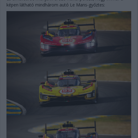
képen látható mindhárom autó Le Mans-győztes: