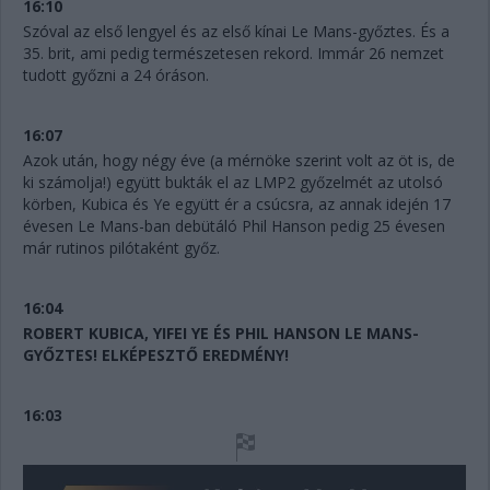
16:10
Szóval az első lengyel és az első kínai Le Mans-győztes. És a
35. brit, ami pedig természetesen rekord. Immár 26 nemzet
tudott győzni a 24 óráson.
16:07
Azok után, hogy négy éve (a mérnöke szerint volt az öt is, de
ki számolja!) együtt bukták el az LMP2 győzelmét az utolsó
körben, Kubica és Ye együtt ér a csúcsra, az annak idején 17
évesen Le Mans-ban debütáló Phil Hanson pedig 25 évesen
már rutinos pilótaként győz.
16:04
ROBERT KUBICA, YIFEI YE ÉS PHIL HANSON LE MANS-
GYŐZTES! ELKÉPESZTŐ EREDMÉNY!
16:03