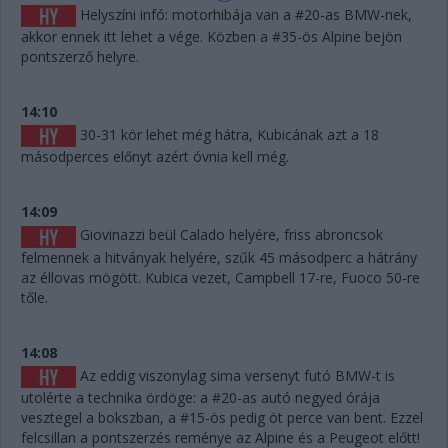
Helyszíni infó: motorhibája van a #20-as BMW-nek,
akkor ennek itt lehet a vége. Közben a #35-ös Alpine bejön
pontszerző helyre.
14:10
30-31 kör lehet még hátra, Kubicának azt a 18
másodperces előnyt azért óvnia kell még.
14:09
Giovinazzi beül Calado helyére, friss abroncsok
felmennek a hitványak helyére, szűk 45 másodperc a hátrány
az éllovas mögött. Kubica vezet, Campbell 17-re, Fuoco 50-re
tőle.
14:08
Az eddig viszonylag sima versenyt futó BMW-t is
utolérte a technika ördöge: a #20-as autó negyed órája
vesztegel a bokszban, a #15-ös pedig öt perce van bent. Ezzel
felcsillan a pontszerzés reménye az Alpine és a Peugeot előtt!