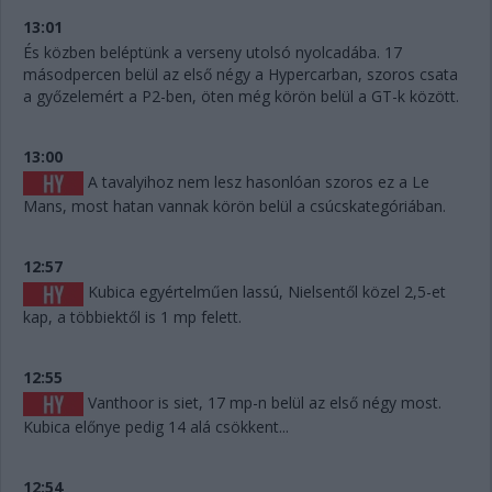
13:01
És közben beléptünk a verseny utolsó nyolcadába. 17
másodpercen belül az első négy a Hypercarban, szoros csata
a győzelemért a P2-ben, öten még körön belül a GT-k között.
13:00
A tavalyihoz nem lesz hasonlóan szoros ez a Le
Mans, most hatan vannak körön belül a csúcskategóriában.
12:57
Kubica egyértelműen lassú, Nielsentől közel 2,5-et
kap, a többiektől is 1 mp felett.
12:55
Vanthoor is siet, 17 mp-n belül az első négy most.
Kubica előnye pedig 14 alá csökkent...
12:54