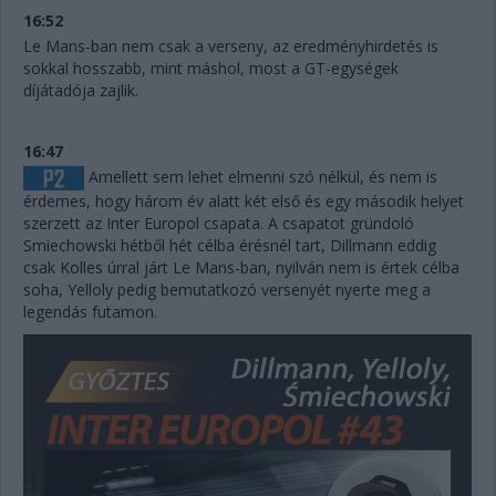
16:52
Le Mans-ban nem csak a verseny, az eredményhirdetés is
sokkal hosszabb, mint máshol, most a GT-egységek
díjátadója zajlik.
16:47
Amellett sem lehet elmenni szó nélkül, és nem is
érdemes, hogy három év alatt két első és egy második helyet
szerzett az Inter Europol csapata. A csapatot gründoló
Smiechowski hétből hét célba érésnél tart, Dillmann eddig
csak Kolles úrral járt Le Mans-ban, nyilván nem is értek célba
soha, Yelloly pedig bemutatkozó versenyét nyerte meg a
legendás futamon.