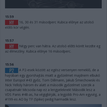
15:59
16, 30 és 31 másodperc Kubica előnye az utolsó
előtti kör végén.
15:57
Négy perc van hátra. Az utolsó előtti körét kezdte eg
az élmezőny. Kubica előnye 16 másodperc.
15:56
A P2-esek között az egész versenyen remeklő, de a
hajrában egy gyorshajtás miatt a győzelmet majdnem elbukó
Inter Europol #43 győz, Tom Dillmann, Jakub Śmiechowski és
Nick Yelloly három év alatt a második győzelmet szerzik a
csapatnak! Micsoda nap ez a lengyeleknek! Második lesz a
VDS Panis #48-as, ha végigbírják, a legjobb Pro-Am egység, a
#199-es AO by TF (Spike) pedig harmadik lesz.