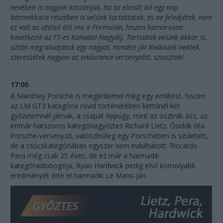
nevében is nagyon köszönjük, ha az elmúlt bő egy nap
bármekkora részében is velünk tartottatok, és ne feledjétek, nem
ez volt az utolsó élő ma a Formulán, hiszen hamarosan
következik az F1-es Kanadai Nagydíj. Tartsatok velünk akkor is,
aztán meg aludjatok egy nagyot, minden jót kívánunk nektek,
szeressétek nagyon az endurance-versenyzést, sziasztok!
17:00
A Manthey Porsche is megérdemel még egy említést, hiszen
az LM GT3 kategória rövid történetében kettőnél két
győzelemnél járnak, a csapat éppúgy, mint az osztrák ász, az
immár hatszoros kategóriagyőztes Richard Lietz. Ősidők óta
Porsche-versenyző, valószínűleg egy Porschében is született,
de a csúcskategóriában egyszer sem indulhatott. Riccardo
Pera még csak 25 éves, de ez már a harmadik
kategóraidobogója, Ryan Hardwick pedig első komolyabb
eredményét érte el harmadik Le Mans-ján.