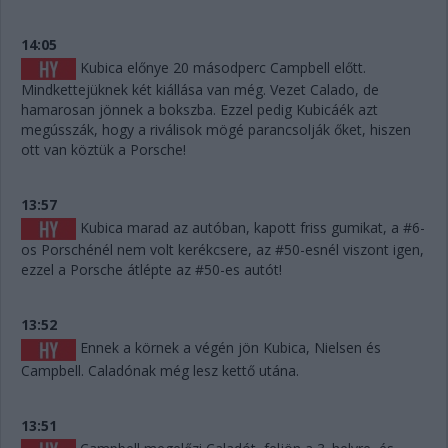
14:05
Kubica előnye 20 másodperc Campbell előtt.
Mindkettejüknek két kiállása van még. Vezet Calado, de
hamarosan jönnek a bokszba. Ezzel pedig Kubicáék azt
megússzák, hogy a riválisok mögé parancsolják őket, hiszen
ott van köztük a Porsche!
13:57
Kubica marad az autóban, kapott friss gumikat, a #6-
os Porschénél nem volt kerékcsere, az #50-esnél viszont igen,
ezzel a Porsche átlépte az #50-es autót!
13:52
Ennek a körnek a végén jön Kubica, Nielsen és
Campbell. Caladónak még lesz kettő utána.
13:51