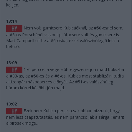
kelljen.
13:14
Nem volt gumicsere Kubicáéknál, az #50-esnél sem,
a #6-os Porschénél viszont pilótacsere volt és gumicsere is.
Matt Campbell ült be a #6-osba, ezzel valószínűleg ő lesz a
befutó.
13:09
170 perccel a vége előtt egyszerre jön majd bokszba
a #83-as, az #50-es és a #6-os, Kubica most stabilizálni tudta
a tizenpár másodperces előnyét. Az #51-es valószínűleg
három körrel később jön majd.
13:02
Ezek nem Kubica percei, csak abban bízzunk, hogy
nem lesz csapatutasítás, és nem parancsolják a sárga Ferrarit
a pirosak mögé...