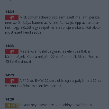
14:34
Mick Schumacherről szó sem esett ma, ami persze
nem az ő hibája, hanem az Alpine-é... Na jó, épp azt akartuk
írni, hogy előzött egy szépet, erre elrontja a sikánt. Hát akkor
most ezért kerül szóba.
14:33
Másfél órán belül vagyunk, az élen beálltak a
különbségek. Kubica mögött 22-vel Campbell, 38-cal Fuoco,
45-tel Giovinazzi.
14:29
A #15-ös BMW 20 perc után újra a pályán, a #20-as
viszont továbbra is szerelés alatt áll.
14:28
A Manthey Porsche #92-es előnye továbbra is