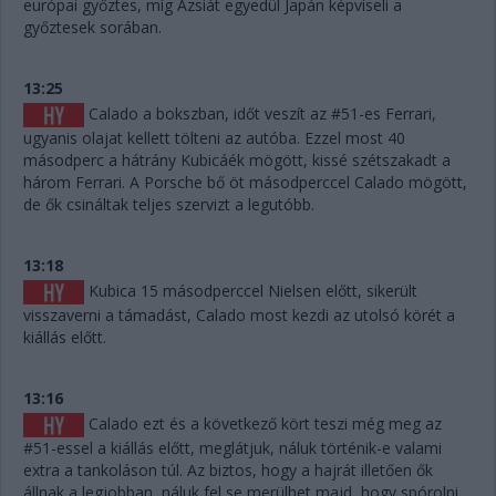
európai győztes, míg Ázsiát egyedül Japán képviseli a
győztesek sorában.
13:25
Calado a bokszban, időt veszít az #51-es Ferrari,
ugyanis olajat kellett tölteni az autóba. Ezzel most 40
másodperc a hátrány Kubicáék mögött, kissé szétszakadt a
három Ferrari. A Porsche bő öt másodperccel Calado mögött,
de ők csináltak teljes szervizt a legutóbb.
13:18
Kubica 15 másodperccel Nielsen előtt, sikerült
visszaverni a támadást, Calado most kezdi az utolsó körét a
kiállás előtt.
13:16
Calado ezt és a következő kört teszi még meg az
#51-essel a kiállás előtt, meglátjuk, náluk történik-e valami
extra a tankoláson túl. Az biztos, hogy a hajrát illetően ők
állnak a legjobban, náluk fel se merülhet majd, hogy spórolni