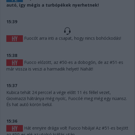
autó, így mégis a turbópékek nyerhetnek!
15:39
Fuocót arra inti a csapat, hogy nincs bohóckodás!
15:38
Fuoco előzött, az #50-es a dobogón, de az #51-es
már vissza is veszi a harmadik helyet! Nahát!
15:37
Kubica tehát 24 perccel a vége előtt 11 és féllel vezet,
Giovinazzi hátránya még nyolc, Fuocóé meg még egy nüansz.
És hat autó körön belül.
15:36
Hát ennyire drága volt Fuoco hibája! Az #51-es bejött
az #50-es elé az utolsó kiállás után.