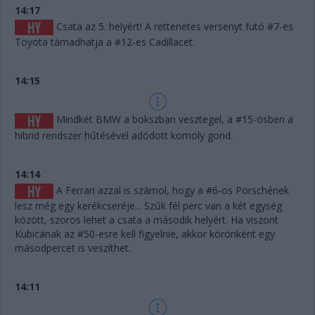
14:17
Csata az 5. helyért! A rettenetes versenyt futó #7-es
Toyota támadhatja a #12-es Cadillacet.
14:15
Mindkét BMW a bokszban vesztegel, a #15-ösben a
hibrid rendszer hűtésével adódott komoly gond.
14:14
A Ferrari azzal is számol, hogy a #6-os Porschének
lesz még egy kerékcseréje... Szűk fél perc van a két egység
között, szoros lehet a csata a második helyért. Ha viszont
Kubicának az #50-esre kell figyelnie, akkor körönként egy
másodpercet is veszíthet.
14:11