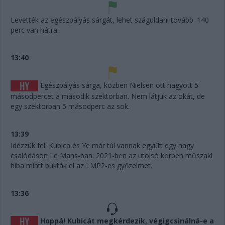
Levették az egészpályás sárgát, lehet száguldani tovább. 140
perc van hátra.
13:40
Egészpályás sárga, közben Nielsen ott hagyott 5
másodpercet a második szektorban. Nem látjuk az okát, de
egy szektorban 5 másodperc az sok.
13:39
Idézzük fel: Kubica és Ye már túl vannak együtt egy nagy
csalódáson Le Mans-ban: 2021-ben az utolsó körben műszaki
hiba miatt bukták el az LMP2-es győzelmet.
13:36
Hoppá! Kubicát megkérdezik, végigcsinálná-e a