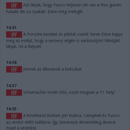
Azt látjuk, hogy Fuoco teljesen ott van a friss gumin
haladó #6-os nyakán. Estre még melegít!
14:41
A Porsche kereket és pilótát cserél: Kevin Estre kapja
meg az esélyt, hogy a verseny végén is varázsoljon! Mindjárt
látjuk, mi a helyzet.
14:38
Jönnek az éllovasok a bokszba!
14:37
Schumacher ismét előz, ezzel megvan a 11. hely!
14:35
A következő körben jön Kubica, Campbell és Fuoco
az utolsó előtti kiállásra. Így Giovinazzi átmenetileg átveszi
majd a vezetést.