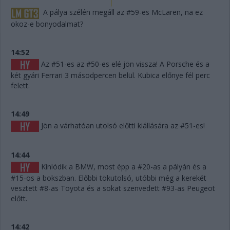
A pálya szélén megáll az #59-es McLaren, na ez
okoz-e bonyodalmat?
14:52
Az #51-es az #50-es elé jön vissza! A Porsche és a
két gyári Ferrari 3 másodpercen belül. Kubica előnye fél perc
felett.
14:49
Jön a várhatóan utolsó előtti kiállására az #51-es!
14:44
Kínlódik a BMW, most épp a #20-as a pályán és a
#15-ös a bokszban. Előbbi tökutolsó, utóbbi még a kerekét
vesztett #8-as Toyota és a sokat szenvedett #93-as Peugeot
előtt.
14:42