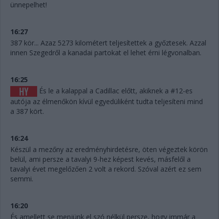
ünnepelhet!
16:27
387 kör... Azaz 5273 kilométert teljesítettek a győztesek. Azzal
innen Szegedről a kanadai partokat el lehet érni légvonalban.
16:25
És le a kalappal a Cadillac előtt, akiknek a #12-es
autója az élmenőkön kívül egyedüliként tudta teljesíteni mind
a 387 kört.
16:24
Készül a mezőny az eredményhirdetésre, öten végeztek körön
belül, ami persze a tavalyi 9-hez képest kevés, másfelől a
tavalyi évet megelőzően 2 volt a rekord. Szóval azért ez sem
semmi.
16:20
És amellett se menjünk el szó nélkül persze, hogy immár a