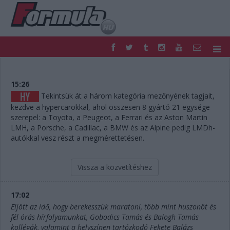
F1
PARC FERMÉ
FORMULA
MOTOR
15:26
NEMZETKÖZI
HAZAI
Tekintsük át a három kategória mezőnyének tagjait,
kezdve a hypercarokkal, ahol összesen 8 gyártó 21 egysége
RETRO
EGYÉB
szerepel: a Toyota, a Peugeot, a Ferrari és az Aston Martin
PODCAST
SHOP
LMH, a Porsche, a Cadillac, a BMW és az Alpine pedig LMDh-
LIVE
TIPPJÁTÉK
autókkal vesz részt a megmérettetésen.
DIGITÁLIS MAGAZIN
PONTÁLLÁSOK
VERSENYNAPTÁRAK
Vissza a közvetítéshez
17:02
Eljött az idő, hogy berekesszük maratoni, több mint huszonöt és
fél órás hírfolyamunkat, Gobodics Tamás és Balogh Tamás
kollégák, valamint a helyszínen tartózkodó Fekete Balázs