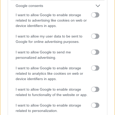
Dráma készül a P2-ben: a szoros csatában élen álló
Google consents
turbópékek versenyzőjét, Nick Yellolyt bokszutcai gyorshajtás
I want to allow Google to enable storage
miatt vizsgálják!
related to advertising like cookies on web or
device identifiers in apps.
15:14
I want to allow my user data to be sent to
Google for online advertising purposes.
Fuocót ezúttal azzal biztatják, hogy sokkal több
pályaelhagyása van az előtte haladó Porschének, szóval ő
I want to allow Google to send me
többet kockáztathat, mint riválisa.
personalized advertising.
I want to allow Google to enable storage
15:09
related to analytics like cookies on web or
device identifiers in apps.
Fuocónak jelzik, hogy nyugodtan nyomja ki az autó
I want to allow Google to enable storage
szemét, mert a 4. helynél hátrébb úgyse esik...
related to functionality of the website or app.
15:08
I want to allow Google to enable storage
Fuoco otthagyja Giovinazzit és közelíti a második
related to personalization.