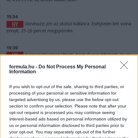
15:34
Giovinazzi jön az utolsó kiállásra. Esélytelen lett volna
ennyit, 25-26 percet megspórolni.
15:30
A visszajátszáson látszik, hogy Fuoco hibázott, és ez
akár pozícióba is kerülhet, hiszen mintegy 6-7 másodpercet
formula.hu -
Do Not Process My Personal
eldobott. Persze hány olyan Le Mans volt a történelemben,
Information
ahol 6-7 másodperc számított egy dobogós helyen...? Kevés.
If you wish to opt-out of the sale, sharing to third parties, or
15:29
processing of your personal or sensitive information for
Giovinazzi 42-vel vezet Kubica előtt, és jöhet majd
targeted advertising by us, please use the below opt-out
egy rövid utolsó kiállásra mindjárt.
section to confirm your selection. Please note that after your
opt-out request is processed you may continue seeing
interest-based ads based on personal information utilized by
15:29
us or personal information disclosed to third parties prior to
Na nézzük, mi a helyet: Kubica 10 másodperccel
your opt-out. You may separately opt-out of the further
vezet Estre előtt, aki újabb kilenccel a most sokat bukó Fuoco