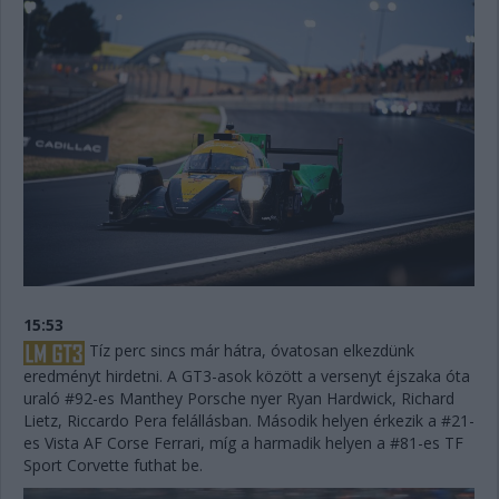
15:53
Tíz perc sincs már hátra, óvatosan elkezdünk
eredményt hirdetni. A GT3-asok között a versenyt éjszaka óta
uraló #92-es Manthey Porsche nyer Ryan Hardwick, Richard
Lietz, Riccardo Pera felállásban. Második helyen érkezik a #21-
es Vista AF Corse Ferrari, míg a harmadik helyen a #81-es TF
Sport Corvette futhat be.