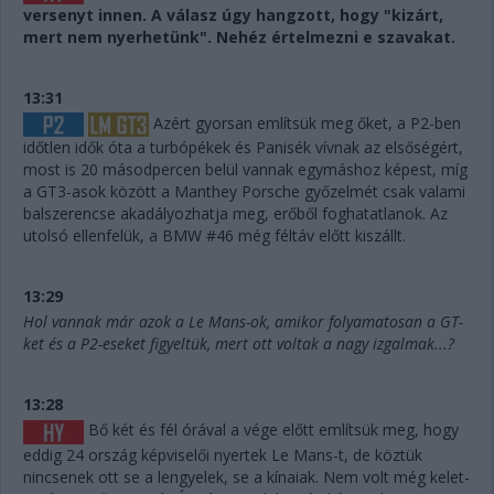
versenyt innen. A válasz úgy hangzott, hogy "kizárt,
mert nem nyerhetünk". Nehéz értelmezni e szavakat.
13:31
Azért gyorsan említsük meg őket, a P2-ben
időtlen idők óta a turbópékek és Panisék vívnak az elsőségért,
most is 20 másodpercen belül vannak egymáshoz képest, míg
a GT3-asok között a Manthey Porsche győzelmét csak valami
balszerencse akadályozhatja meg, erőből foghatatlanok. Az
utolsó ellenfelük, a BMW #46 még féltáv előtt kiszállt.
13:29
Hol vannak már azok a Le Mans-ok, amikor folyamatosan a GT-
ket és a P2-eseket figyeltük, mert ott voltak a nagy izgalmak...?
13:28
Bő két és fél órával a vége előtt említsük meg, hogy
eddig 24 ország képviselői nyertek Le Mans-t, de köztük
nincsenek ott se a lengyelek, se a kínaiak. Nem volt még kelet-