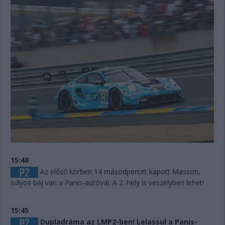
15:48
Az előző körben 14 másodpercet kapott Masson,
súlyos baj van a Panis-autóval. A 2. hely is veszélyben lehet!
15:45
Dupladráma az LMP2-ben! Lelassul a Panis-