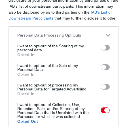
disclosure of your personal information by third parties on the
előtt.
IAB’s list of downstream participants. This information may
also be disclosed by us to third parties on the
IAB’s List of
Downstream Participants
that may further disclose it to other
15:27
third parties.
Itt a dráma! A turbópékek kapnak egy áthajtásos
büntetést, és ezzel valószínűleg bukják a győzelmet! Yelloly
Please note that this website/app uses one or more Google
Personal Data Processing Opt Outs
gyorshajtása nagyon sokba kerül. Massonék, a VDS Panis
services and may gather and store information including but
meg fogja nyerni a kategóriát.
not limited to your visit or usage behaviour. You may click to
I want to opt-out of the Sharing of my
personal data.
grant or deny consent to Google and its third-party tags to
Opted In
use your data for below specified purposes in below Google
15:25
consent section.
Kulcsfontosságú pillanat: egy körrel Kubica után
I want to opt-out of the Sale of my
Personal Data.
bokszban a #6-os és bokszban az #50-es! Mindkettő tankolt,
Opted In
Kubica viszont előttük frissebb gumin!
I want to opt-out of processing my
Personal Data for Targeted Advertising.
15:21
Opted In
Kubica hozza az autót az utolsó kiállásra! Kereket
I want to opt-out of Collection, Use,
cserélnek a #83-ason, de Kubica marad az autóban. A #6-os
Retention, Sale, and/or Sharing of my
és az #50-es a következő körben jön, az #51-es később.
Personal Data that Is Unrelated with the
Purposes for which it was collected.
Opted Out
15:18