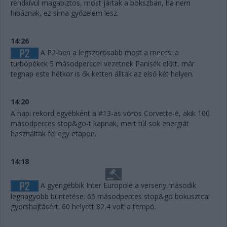
rendkívül magabiztos, most jártak a bokszban, ha nem
hibáznak, ez sima győzelem lesz.
14:26
A P2-ben a legszorosabb most a meccs: a
turbópékek 5 másodperccel vezetnek Panisék előtt, már
tegnap este hétkor is ők ketten álltak az első két helyen.
14:20
A napi rekord egyébként a #13-as vörös Corvette-é, akik 100
másodperces stop&go-t kapnak, mert túl sok energiát
használtak fel egy etapon.
14:18
A gyengébbik Inter Europolé a verseny második
legnagyobb büntetése: 65 másodperces stop&go bokusztcai
gyorshajtásért. 60 helyett 82,4 volt a tempó.