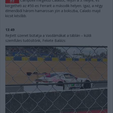
Campbell megelőzi Caladót, feljön a 3. helyre, és
kergetheti az #50-es Ferrarit a második helyen. Igaz, a négy
élmenőből három hamarosan jön a bokszba, Calado majd
kicsit később.
13:49
Rejtett üzenet biztatja a Vasdámákat a táblán – küldi
szemfüles tudósítónk, Fekete Balázs: