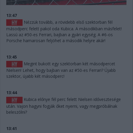
13:47
Nézzük tovább, a rövidebb első szektorban fél
másodperc felett pakol oda Kubica. A másodikban másfelet!
Lassú az #50-es Ferrari, bajban a gyári egység. A #6-os
Porsche hamarosan feljöhet a második helyre akár!
13:45
Megint bukott egy szektorban két másodpercet
Nielsen! Lehet, hogy bajban van az #50-es Ferrari? Újabb
szektor, újabb két másodperc!
13:44
Kubica előnye fél perc felett Nielsen idővesztesége
után. Vajon hagyni fogják őket nyerni, vagy megpróbálnak
beleszólni?
13:41