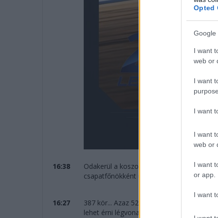
Opted 
Google 
I want t
web or d
I want t
purpose
I want 
I want t
web or d
I want t
16:38
Odakerül a koszorú Kubica, Ye és Hanson 
or app.
csapatfőnökként ünnepelhet!
I want t
16:27
387 kör... Azaz 5273 kilométert teljesített
lehet érni légvonalban.
I want t