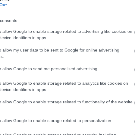
Out
consents
o allow Google to enable storage related to advertising like cookies on
evice identifiers in apps.
o allow my user data to be sent to Google for online advertising
s.
to allow Google to send me personalized advertising.
o allow Google to enable storage related to analytics like cookies on
evice identifiers in apps.
o allow Google to enable storage related to functionality of the website
nyakába. Csodálatos pillanatok ezek, Amato Ferrari
o allow Google to enable storage related to personalization.
ek a győztesek. Azzal innen Szegedről a kanadai partokat el
o allow Google to enable storage related to security, including