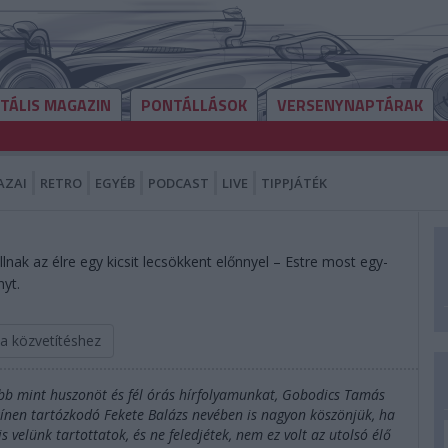
ITÁLIS MAGAZIN
PONTÁLLÁSOK
VERSENYNAPTÁRAK
AZAI
RETRO
EGYÉB
PODCAST
LIVE
TIPPJÁTÉK
lnak az élre egy kicsit lecsökkent előnnyel – Estre most egy-
nyt.
 a közvetítéshez
öbb mint huszonöt és fél órás hírfolyamunkat, Gobodics Tamás
zínen tartózkodó Fekete Balázs nevében is nagyon köszönjük, ha
velünk tartottatok, és ne feledjétek, nem ez volt az utolsó élő