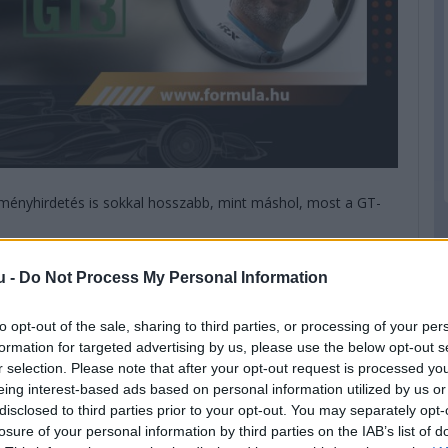
ményhirdetés is sokkal hosszabb, mint máshol, most a GT-
lkül, és nem is érdemes, hogy három év alatt két első és
u -
Do Not Process My Personal Information
pol csapata. A csapatot gründoló Smiechowski hétből hét
les úrral járt Le Mans-ban, nyilván nem is értek célba soha,
to opt-out of the sale, sharing to third parties, or processing of your per
te meg a legendás futamon.
formation for targeted advertising by us, please use the below opt-out s
r selection. Please note that after your opt-out request is processed y
eing interest-based ads based on personal information utilized by us or
disclosed to third parties prior to your opt-out. You may separately opt-
losure of your personal information by third parties on the IAB’s list of