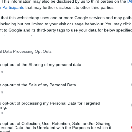
. This information may also be disclosed by us to third parties on the
IA
Participants
that may further disclose it to other third parties.
 that this website/app uses one or more Google services and may gath
including but not limited to your visit or usage behaviour. You may click 
 to Google and its third-party tags to use your data for below specifi
ogle consent section.
l Data Processing Opt Outs
o opt-out of the Sharing of my personal data.
In
o opt-out of the Sale of my Personal Data.
In
to opt-out of processing my Personal Data for Targeted
ing.
In
o opt-out of Collection, Use, Retention, Sale, and/or Sharing
ersonal Data that Is Unrelated with the Purposes for which it
lected.