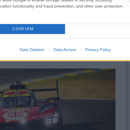
cation functionality and fraud prevention, and other user protection.
 akiknek a #12-es autója az élmenőkön kívül egyedüliként tudta
CONFIRM
en végeztek körön belül, ami persze a tavalyi 9-hez képest
2 volt a rekord. Szóval azért ez sem semmi.
Data Deletion
Data Access
Privacy Policy
sze, hogy immár a képen látható mindhárom autó Le Mans-