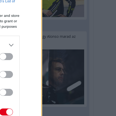
B’s List of
er and store
to grant or
ed purposes
2 napja
Newey biztos benne, hogy Alonso marad az
Aston Martinnál
2 napja