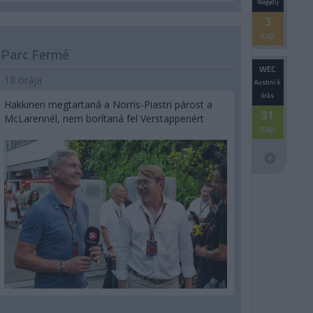
Nagydíj
3
nap
Parc Fermé
WEC
18 órája
Austini 6
órás
Hakkinen megtartaná a Norris-Piastri párost a
31
McLarennél, nem borítaná fel Verstappenért
nap