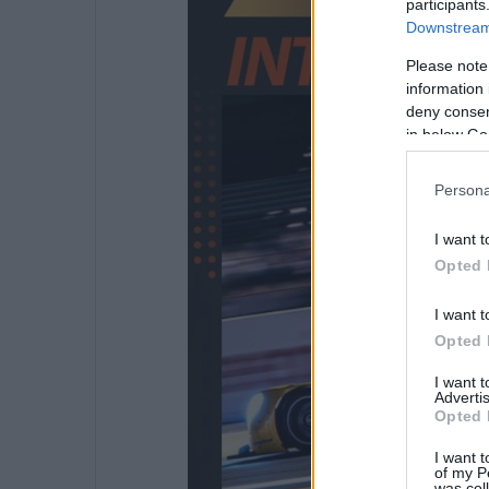
participants
Downstream 
Please note
information 
deny consent
in below Go
Persona
I want t
Opted 
I want t
Opted 
I want 
Advertis
Opted 
I want t
of my P
was col