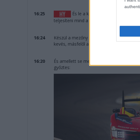
authenti
16:25
És le a kalappal a Cadillac előtt,
teljesíteni mind a 387 kört.
16:24
Készül a mezőny az eredményhirdetésre, öt
kevés, másfelől a tavalyi évet megelőzően 
16:20
És amellett se menjünk el szó nélkül per
győztes: