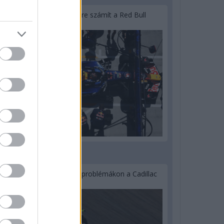
Lassuló fejlesztési ütemre számít a Red Bull
2 napja
Nem tud úrrá lenni a fékproblémákon a Cadillac