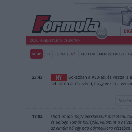
DIG
2026. augusztus 6. csütörtök
SHOP
F1
FORMULA
MOTOR
NEMZETKÖZI
H
23:43
Bokszban a #83-as, és vissza is ál
két körön át élvezheti, hogy vezeti a verse
Vissza
17:02
Eljött az idő, hogy berekesszük maratoni, t
és Balogh Tamás kollégák, valamint a helys
az elmúlt bő egy nap bármekkora részében is 