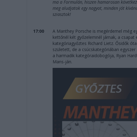
ma a Formulán, hiszen hamarosan következik
meg aludjatok egy nagyot, minden jót kíván
sziasztok!
17:00
A Manthey Porsche is megérdemel még egy
kettőnél két győzelemnél járnak, a csapat
kategóriagyőztes Richard Lietz. Ősidők ót
született, de a csúcskategóriában egyszer
a harmadik kategóraidobogója, Ryan Hard
Mans-ján.