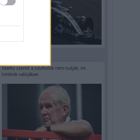
3 napja
Marko szerint a szurkolók nem tudják, mi
történik valójában