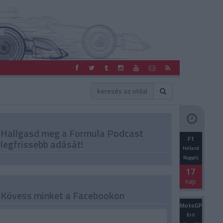
Hallgasd meg a Formula Podcast
F1
legfrissebb adását!
Holland
Nagydíj
17
nap
Kövess minket a Facebookon
MotoGP
Brit