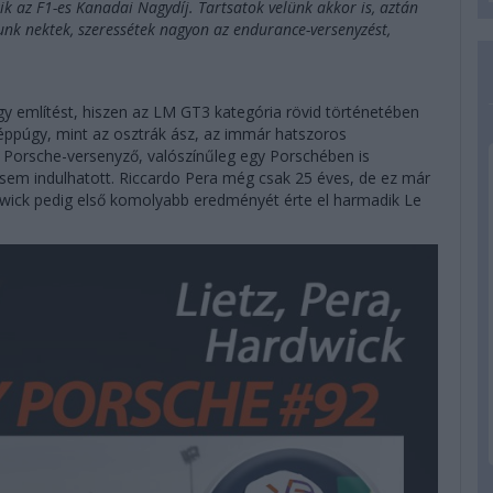
 az F1-es Kanadai Nagydíj. Tartsatok velünk akkor is, aztán
unk nektek, szeressétek nagyon az endurance-versenyzést,
 említést, hiszen az LM GT3 kategória rövid történetében
 éppúgy, mint az osztrák ász, az immár hatszoros
a Porsche-versenyző, valószínűleg egy Porschében is
 sem indulhatott. Riccardo Pera még csak 25 éves, de ez már
wick pedig első komolyabb eredményét érte el harmadik Le