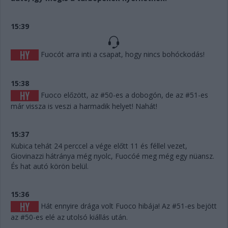
15:39
Fuocót arra inti a csapat, hogy nincs bohóckodás!
15:38
Fuoco előzött, az #50-es a dobogón, de az #51-es
már vissza is veszi a harmadik helyet! Nahát!
15:37
Kubica tehát 24 perccel a vége előtt 11 és féllel vezet,
Giovinazzi hátránya még nyolc, Fuocóé meg még egy nüansz.
És hat autó körön belül.
15:36
Hát ennyire drága volt Fuoco hibája! Az #51-es bejött
az #50-es elé az utolsó kiállás után.