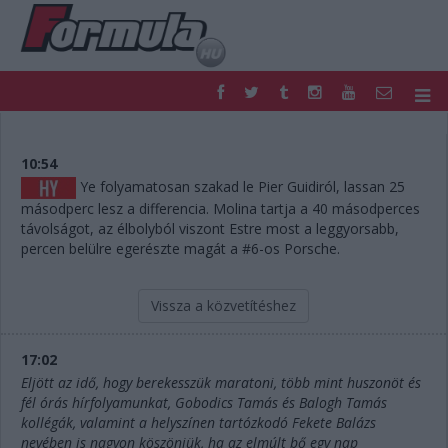
F1
PARC FERMÉ
FORMULA
MOTOR
10:54
NEMZETKÖZI
HAZAI
Ye folyamatosan szakad le Pier Guidiról, lassan 25
másodperc lesz a differencia. Molina tartja a 40 másodperces
RETRO
EGYÉB
távolságot, az élbolyból viszont Estre most a leggyorsabb,
PODCAST
SHOP
percen belülre egerészte magát a #6-os Porsche.
LIVE
TIPPJÁTÉK
DIGITÁLIS MAGAZIN
PONTÁLLÁSOK
Vissza a közvetítéshez
VERSENYNAPTÁRAK
17:02
Eljött az idő, hogy berekesszük maratoni, több mint huszonöt és
fél órás hírfolyamunkat, Gobodics Tamás és Balogh Tamás
kollégák, valamint a helyszínen tartózkodó Fekete Balázs
nevében is nagyon köszönjük, ha az elmúlt bő egy nap