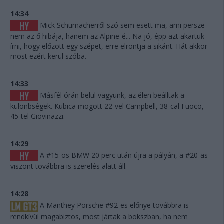
14:34
Mick Schumacherről szó sem esett ma, ami persze
nem az ő hibája, hanem az Alpine-é... Na jó, épp azt akartuk
írni, hogy előzött egy szépet, erre elrontja a sikánt. Hát akkor
most ezért kerül szóba.
14:33
Másfél órán belül vagyunk, az élen beálltak a
különbségek. Kubica mögött 22-vel Campbell, 38-cal Fuoco,
45-tel Giovinazzi.
14:29
A #15-ös BMW 20 perc után újra a pályán, a #20-as
viszont továbbra is szerelés alatt áll.
14:28
A Manthey Porsche #92-es előnye továbbra is
rendkívül magabiztos, most jártak a bokszban, ha nem