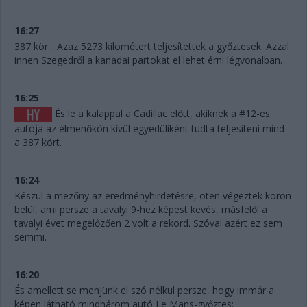
16:27
387 kör... Azaz 5273 kilométert teljesítettek a győztesek. Azzal
innen Szegedről a kanadai partokat el lehet érni légvonalban.
16:25
És le a kalappal a Cadillac előtt, akiknek a #12-es
autója az élmenőkön kívül egyedüliként tudta teljesíteni mind
a 387 kört.
16:24
Készül a mezőny az eredményhirdetésre, öten végeztek körön
belül, ami persze a tavalyi 9-hez képest kevés, másfelől a
tavalyi évet megelőzően 2 volt a rekord. Szóval azért ez sem
semmi.
16:20
És amellett se menjünk el szó nélkül persze, hogy immár a
képen látható mindhárom autó Le Mans-győztes: