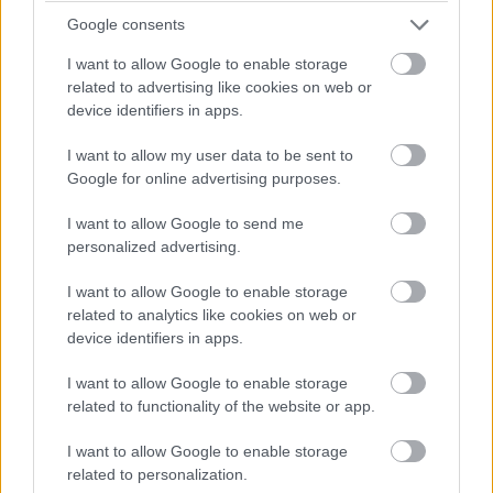
Dráma készül a P2-ben: a szoros csatában élen álló
Google consents
turbópékek versenyzőjét, Nick Yellolyt bokszutcai gyorshajtás
miatt vizsgálják!
I want to allow Google to enable storage
related to advertising like cookies on web or
15:14
device identifiers in apps.
I want to allow my user data to be sent to
Fuocót ezúttal azzal biztatják, hogy sokkal több
Google for online advertising purposes.
pályaelhagyása van az előtte haladó Porschének, szóval ő
többet kockáztathat, mint riválisa.
I want to allow Google to send me
personalized advertising.
15:09
I want to allow Google to enable storage
related to analytics like cookies on web or
Fuocónak jelzik, hogy nyugodtan nyomja ki az autó
device identifiers in apps.
szemét, mert a 4. helynél hátrébb úgyse esik...
I want to allow Google to enable storage
related to functionality of the website or app.
15:08
Fuoco otthagyja Giovinazzit és közelíti a második
I want to allow Google to enable storage
helyen haladó Porschét. Kubica előnye 35 másodperc felett.
related to personalization.