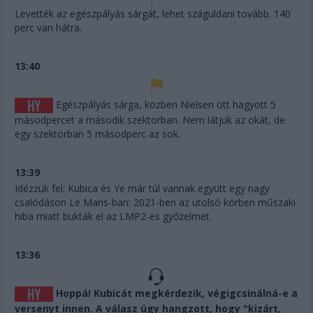
Levették az egészpályás sárgát, lehet száguldani tovább. 140
perc van hátra.
13:40
Egészpályás sárga, közben Nielsen ott hagyott 5
másodpercet a második szektorban. Nem látjuk az okát, de
egy szektorban 5 másodperc az sok.
13:39
Idézzük fel: Kubica és Ye már túl vannak együtt egy nagy
csalódáson Le Mans-ban: 2021-ben az utolsó körben műszaki
hiba miatt bukták el az LMP2-es győzelmet.
13:36
Hoppá! Kubicát megkérdezik, végigcsinálná-e a
versenyt innen. A válasz úgy hangzott, hogy "kizárt,