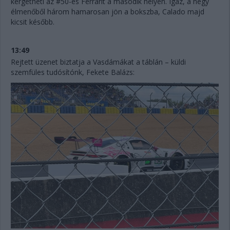
kergetheti az #50-es Ferrarit a második helyen. Igaz, a négy
élmenőből három hamarosan jön a bokszba, Calado majd
kicsit később.
13:49
Rejtett üzenet biztatja a Vasdámákat a táblán – küldi
szemfüles tudósítónk, Fekete Balázs: