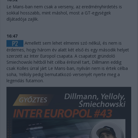
Le Mans-ban nem csak a verseny, az eredményhirdetés is
sokkal hosszabb, mint máshol, most a GT-egységek
díjátadója zajlik.
16:47
Amellett sem lehet elmenni szó nélkül, és nem is
érdemes, hogy három év alatt két első és egy második helyet
szerzett az Inter Europol csapata. A csapatot gründoló
Smiechowski hétből hét célba érésnél tart, Dillmann eddig
csak Kolles úrral járt Le Mans-ban, nyilván nem is értek célba
soha, Yelloly pedig bemutatkozó versenyét nyerte meg a
legendás futamon.