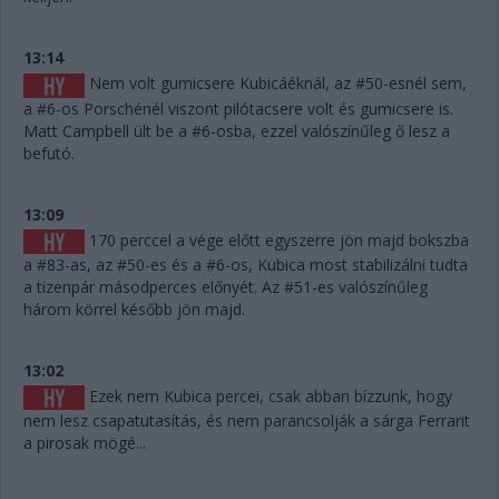
13:14
Nem volt gumicsere Kubicáéknál, az #50-esnél sem,
a #6-os Porschénél viszont pilótacsere volt és gumicsere is.
Matt Campbell ült be a #6-osba, ezzel valószínűleg ő lesz a
befutó.
13:09
170 perccel a vége előtt egyszerre jön majd bokszba
a #83-as, az #50-es és a #6-os, Kubica most stabilizálni tudta
a tizenpár másodperces előnyét. Az #51-es valószínűleg
három körrel később jön majd.
13:02
Ezek nem Kubica percei, csak abban bízzunk, hogy
nem lesz csapatutasítás, és nem parancsolják a sárga Ferrarit
a pirosak mögé...