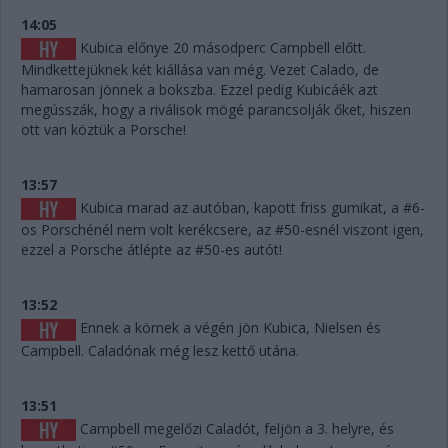
14:05
Kubica előnye 20 másodperc Campbell előtt.
Mindkettejüknek két kiállása van még. Vezet Calado, de
hamarosan jönnek a bokszba. Ezzel pedig Kubicáék azt
megússzák, hogy a riválisok mögé parancsolják őket, hiszen
ott van köztük a Porsche!
13:57
Kubica marad az autóban, kapott friss gumikat, a #6-
os Porschénél nem volt kerékcsere, az #50-esnél viszont igen,
ezzel a Porsche átlépte az #50-es autót!
13:52
Ennek a körnek a végén jön Kubica, Nielsen és
Campbell. Caladónak még lesz kettő utána.
13:51
Campbell megelőzi Caladót, feljön a 3. helyre, és