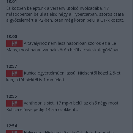
13:01
És közben beléptünk a verseny utolsó nyolcadába. 17
másodpercen belül az első négy a Hypercarban, szoros csata
a győzelemért a P2-ben, öten még körön belül a GT-k között.
13:00
A tavalyihoz nem lesz hasonlóan szoros ez a Le
Mans, most hatan vannak körön belül a csúcskategóriában.
12:57
Kubica egyértelműen lassú, Nielsentől közel 2,5-et
kap, a többiektől is 1 mp felett.
12:55
Vanthoor is siet, 17 mp-n belül az első négy most.
Kubica előnye pedig 14 alá csökkent...
12:54
Helycsere, Nielsen előz, de Calado ott marad a