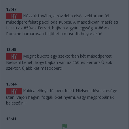
13:47
Nézzük tovább, a rövidebb első szektorban fél
másodperc felett pakol oda Kubica. A másodikban másfelet!
Lassú az #50-es Ferrari, bajban a gyári egység. A #6-os
Porsche hamarosan feljöhet a második helyre akár!
13:45
Megint bukott egy szektorban két másodpercet
Nielsen! Lehet, hogy bajban van az #50-es Ferrari? Újabb
szektor, újabb két másodperc!
13:44
Kubica előnye fél perc felett Nielsen idővesztesége
után. Vajon hagyni fogják őket nyerni, vagy megpróbálnak
beleszólni?
13:41