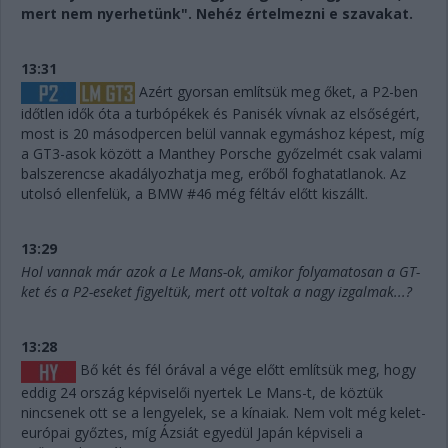
mert nem nyerhetünk". Nehéz értelmezni e szavakat.
13:31
Azért gyorsan említsük meg őket, a P2-ben
időtlen idők óta a turbópékek és Panisék vívnak az elsőségért,
most is 20 másodpercen belül vannak egymáshoz képest, míg
a GT3-asok között a Manthey Porsche győzelmét csak valami
balszerencse akadályozhatja meg, erőből foghatatlanok. Az
utolsó ellenfelük, a BMW #46 még féltáv előtt kiszállt.
13:29
Hol vannak már azok a Le Mans-ok, amikor folyamatosan a GT-
ket és a P2-eseket figyeltük, mert ott voltak a nagy izgalmak...?
13:28
Bő két és fél órával a vége előtt említsük meg, hogy
eddig 24 ország képviselői nyertek Le Mans-t, de köztük
nincsenek ott se a lengyelek, se a kínaiak. Nem volt még kelet-
európai győztes, míg Ázsiát egyedül Japán képviseli a