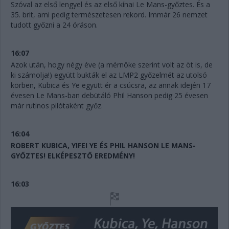
Szóval az első lengyel és az első kínai Le Mans-győztes. És a
35. brit, ami pedig természetesen rekord. Immár 26 nemzet
tudott győzni a 24 óráson.
16:07
Azok után, hogy négy éve (a mérnöke szerint volt az öt is, de
ki számolja!) együtt bukták el az LMP2 győzelmét az utolsó
körben, Kubica és Ye együtt ér a csúcsra, az annak idején 17
évesen Le Mans-ban debütáló Phil Hanson pedig 25 évesen
már rutinos pilótaként győz.
16:04
ROBERT KUBICA, YIFEI YE ÉS PHIL HANSON LE MANS-
GYŐZTES! ELKÉPESZTŐ EREDMÉNY!
16:03