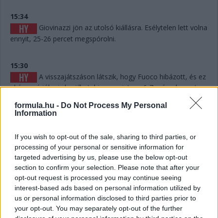
15:34
Giovinazzi jön az utolsó kiállásra. Esélytelen lett volna
ennyit, 25-26 percet megspórolni.
15:30
A visszajátszáson látszik, hogy Fuoco hibázott, és ez
akár pozícióba is kerülhet, hiszen mintegy 6-7 másodpercet
eldobott. Persze hány olyan Le Mans volt a történelemben,
formula.hu -
Do Not Process My Personal
ahol 6-7 másodperc számított egy dobogós helyen...? Kevés.
Information
15:29
If you wish to opt-out of the sale, sharing to third parties, or
Giovinazzi 42-vel vezet Kubica előtt, és jöhet majd
processing of your personal or sensitive information for
egy rövid utolsó kiállásra mindjárt.
targeted advertising by us, please use the below opt-out
section to confirm your selection. Please note that after your
opt-out request is processed you may continue seeing
15:29
interest-based ads based on personal information utilized by
Na nézzük, mi a helyet: Kubica 10 másodperccel
us or personal information disclosed to third parties prior to
vezet Estre előtt, aki újabb kilenccel a most sokat bukó Fuoco
your opt-out. You may separately opt-out of the further
előtt.