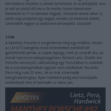
bármekkora részében is velünk tartottatok, és ne feledjétek, nem
ez volt az utolsó élő ma a Formulán, hiszen hamarosan
következik az F1-es Kanadai Nagydíj. Tartsatok velünk akkor is,
aztán meg aludjatok egy nagyot, minden jót kívánunk nektek,
szeressétek nagyon az endurance-versenyzést, sziasztok!
17:00
A Manthey Porsche is megérdemel még egy említést, hiszen
az LM GT3 kategória rövid történetében kettőnél két
győzelemnél járnak, a csapat éppúgy, mint az osztrák ász, az
immár hatszoros kategóriagyőztes Richard Lietz. Ősidők óta
Porsche-versenyző, valószínűleg egy Porschében is született,
de a csúcskategóriában egyszer sem indulhatott. Riccardo
Pera még csak 25 éves, de ez már a harmadik
kategóraidobogója, Ryan Hardwick pedig első komolyabb
eredményét érte el harmadik Le Mans-ján.