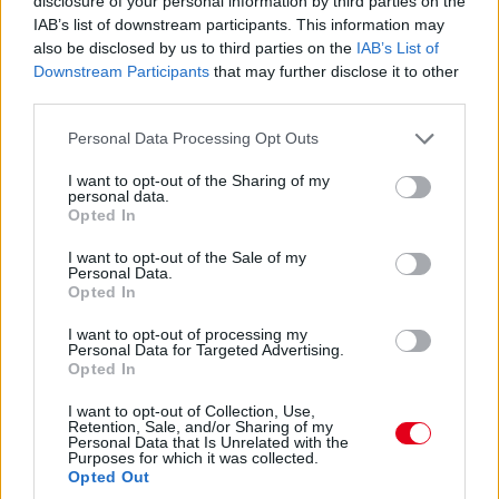
disclosure of your personal information by third parties on the
IAB’s list of downstream participants. This information may
also be disclosed by us to third parties on the
IAB’s List of
15:27
Downstream Participants
that may further disclose it to other
Itt a dráma! A turbópékek kapnak egy áthajtásos
third parties.
büntetést, és ezzel valószínűleg bukják a győzelmet! Yelloly
gyorshajtása nagyon sokba kerül. Massonék, a VDS Panis
Please note that this website/app uses one or more Google
Personal Data Processing Opt Outs
meg fogja nyerni a kategóriát.
services and may gather and store information including but
not limited to your visit or usage behaviour. You may click to
I want to opt-out of the Sharing of my
personal data.
grant or deny consent to Google and its third-party tags to
15:25
Opted In
use your data for below specified purposes in below Google
Kulcsfontosságú pillanat: egy körrel Kubica után
consent section.
I want to opt-out of the Sale of my
bokszban a #6-os és bokszban az #50-es! Mindkettő tankolt,
Personal Data.
Kubica viszont előttük frissebb gumin!
Opted In
I want to opt-out of processing my
15:21
Personal Data for Targeted Advertising.
Kubica hozza az autót az utolsó kiállásra! Kereket
Opted In
cserélnek a #83-ason, de Kubica marad az autóban. A #6-os
I want to opt-out of Collection, Use,
és az #50-es a következő körben jön, az #51-es később.
Retention, Sale, and/or Sharing of my
Personal Data that Is Unrelated with the
Purposes for which it was collected.
15:18
Opted Out