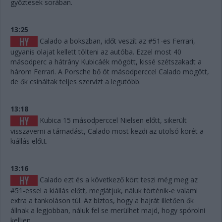
győztesek sorában.
13:25
Calado a bokszban, időt veszít az #51-es Ferrari,
ugyanis olajat kellett tölteni az autóba. Ezzel most 40
másodperc a hátrány Kubicáék mögött, kissé szétszakadt a
három Ferrari. A Porsche bő öt másodperccel Calado mögött,
de ők csináltak teljes szervizt a legutóbb.
13:18
Kubica 15 másodperccel Nielsen előtt, sikerült
visszaverni a támadást, Calado most kezdi az utolsó körét a
kiállás előtt.
13:16
Calado ezt és a következő kört teszi még meg az
#51-essel a kiállás előtt, meglátjuk, náluk történik-e valami
extra a tankoláson túl. Az biztos, hogy a hajrát illetően ők
állnak a legjobban, náluk fel se merülhet majd, hogy spórolni
kelljen.