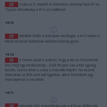
Csata az 5. helyért! A rettenetes versenyt futó #7-es
Toyota támadhatja a #12-es Cadillacet.
14:15
Mindkét BMW a bokszban vesztegel, a #15-ösben a
hibrid rendszer hűtésével adódott komoly gond.
14:14
A Ferrari azzal is számol, hogy a #6-os Porschének
lesz még egy kerékcseréje... Szűk fél perc van a két egység
között, szoros lehet a csata a második helyért. Ha viszont
Kubicának az #50-esre kell figyelnie, akkor körönként egy
másodpercet is veszíthet.
14:11
Helyszíni infó: motorhibája van a #20-as BMW-nek,