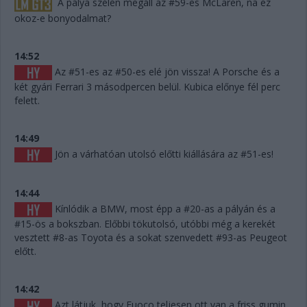
A pálya szélén megáll az #59-es McLaren, na ez
okoz-e bonyodalmat?
14:52
Az #51-es az #50-es elé jön vissza! A Porsche és a
két gyári Ferrari 3 másodpercen belül. Kubica előnye fél perc
felett.
14:49
Jön a várhatóan utolsó előtti kiállására az #51-es!
14:44
Kínlódik a BMW, most épp a #20-as a pályán és a
#15-ös a bokszban. Előbbi tökutolsó, utóbbi még a kerekét
vesztett #8-as Toyota és a sokat szenvedett #93-as Peugeot
előtt.
14:42
Azt látjuk, hogy Fuoco teljesen ott van a friss gumin