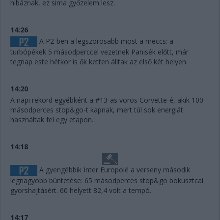
hibáznak, ez sima győzelem lesz.
14:26
A P2-ben a legszorosabb most a meccs: a
turbópékek 5 másodperccel vezetnek Panisék előtt, már
tegnap este hétkor is ők ketten álltak az első két helyen.
14:20
A napi rekord egyébként a #13-as vörös Corvette-é, akik 100
másodperces stop&go-t kapnak, mert túl sok energiát
használtak fel egy etapon.
14:18
A gyengébbik Inter Europolé a verseny második
legnagyobb büntetése: 65 másodperces stop&go bokusztcai
gyorshajtásért. 60 helyett 82,4 volt a tempó.
14:17