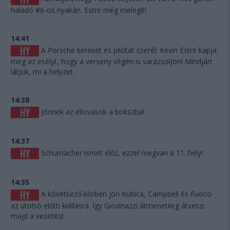
haladó #6-os nyakán. Estre még melegít!
14:41
A Porsche kereket és pilótát cserél: Kevin Estre kapja
meg az esélyt, hogy a verseny végén is varázsoljon! Mindjárt
látjuk, mi a helyzet.
14:38
Jönnek az éllovasok a bokszba!
14:37
Schumacher ismét előz, ezzel megvan a 11. hely!
14:35
A következő körben jön Kubica, Campbell és Fuoco
az utolsó előtti kiállásra. Így Giovinazzi átmenetileg átveszi
majd a vezetést.