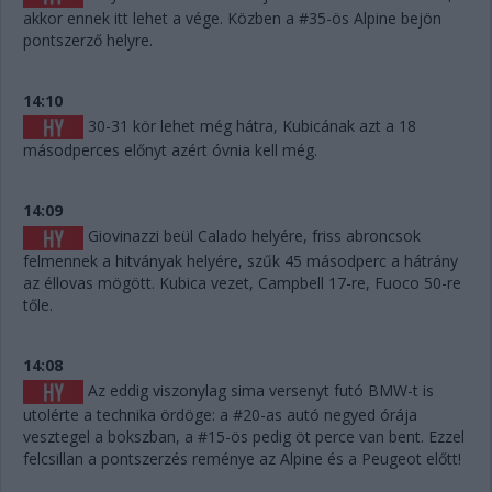
akkor ennek itt lehet a vége. Közben a #35-ös Alpine bejön
pontszerző helyre.
14:10
30-31 kör lehet még hátra, Kubicának azt a 18
másodperces előnyt azért óvnia kell még.
14:09
Giovinazzi beül Calado helyére, friss abroncsok
felmennek a hitványak helyére, szűk 45 másodperc a hátrány
az éllovas mögött. Kubica vezet, Campbell 17-re, Fuoco 50-re
tőle.
14:08
Az eddig viszonylag sima versenyt futó BMW-t is
utolérte a technika ördöge: a #20-as autó negyed órája
vesztegel a bokszban, a #15-ös pedig öt perce van bent. Ezzel
felcsillan a pontszerzés reménye az Alpine és a Peugeot előtt!