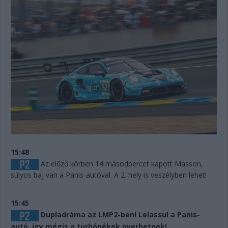
15:48
Az előző körben 14 másodpercet kapott Masson,
súlyos baj van a Panis-autóval. A 2. hely is veszélyben lehet!
15:45
Dupladráma az LMP2-ben! Lelassul a Panis-
autó, így mégis a turbópékek nyerhetnek!