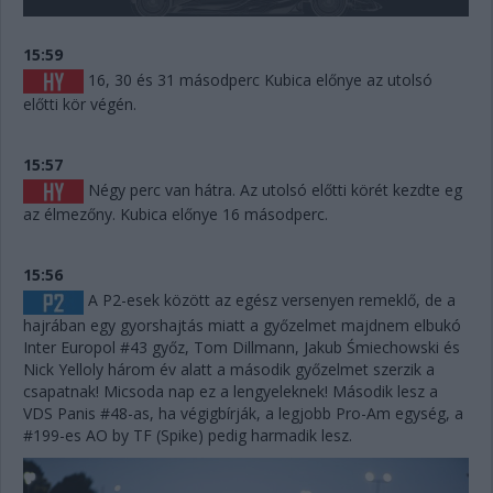
15:59
16, 30 és 31 másodperc Kubica előnye az utolsó
előtti kör végén.
15:57
Négy perc van hátra. Az utolsó előtti körét kezdte eg
az élmezőny. Kubica előnye 16 másodperc.
15:56
A P2-esek között az egész versenyen remeklő, de a
hajrában egy gyorshajtás miatt a győzelmet majdnem elbukó
Inter Europol #43 győz, Tom Dillmann, Jakub Śmiechowski és
Nick Yelloly három év alatt a második győzelmet szerzik a
csapatnak! Micsoda nap ez a lengyeleknek! Második lesz a
VDS Panis #48-as, ha végigbírják, a legjobb Pro-Am egység, a
#199-es AO by TF (Spike) pedig harmadik lesz.