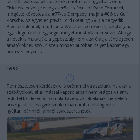
jelentős változások történtek, mióta nem figyeltünk oda.
Fisichella vezet jelenleg az #54-es Spirit of Race Ferrarival,
mögötte következik a #77-es Dempsey, majd a #86-os Gulf
Porsche. Az egyetlen privát Ford (Keating #85) a negyedik
Bleekemolennel, majd jön a WeatherTech Ferrari, a kategória
egyik legerősebb egysége, melyet most Vilander vezet. Ahogy
a nevek is mutatják, a géposztály nem kizárólag a ténylegesen
amatőröknek szól, hiszen minden autóban helyet kaphat egy
profi versenyző is.
16:32
Természetesen kérdésekre is örömmel válaszolunk: ha akár a
szabályokkal, akár mással kapcsolatban nem világos valami,
tedd fel kérdésed a Formula Facebook-oldalának megfelelő
posztja alatt, és igyekszünk mihamarabb felvilágosítást
nyújtani bármiről, amiről csak szeretnétek!