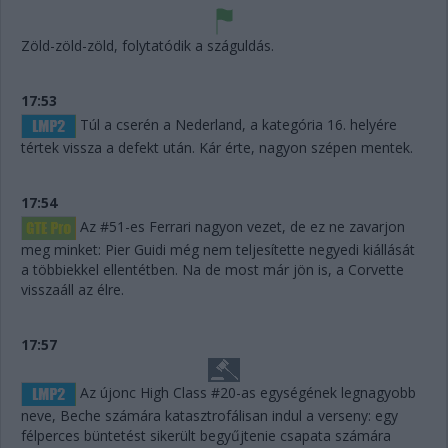
Zöld-zöld-zöld, folytatódik a száguldás.
17:53
Túl a cserén a Nederland, a kategória 16. helyére
tértek vissza a defekt után. Kár érte, nagyon szépen mentek.
17:54
Az #51-es Ferrari nagyon vezet, de ez ne zavarjon
meg minket: Pier Guidi még nem teljesítette negyedi kiállását
a többiekkel ellentétben. Na de most már jön is, a Corvette
visszaáll az élre.
17:57
Az újonc High Class #20-as egységének legnagyobb
neve, Beche számára katasztrofálisan indul a verseny: egy
félperces büntetést sikerült begyűjtenie csapata számára