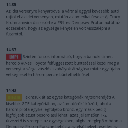
14:35
Az idei versenyre kanyarodva: a vártnál eggyel kevesebb autó
rajtol el az idei versenyen, miután az amerikai úrvezető, Tracy
Krohn annyira összetörte a #99-es Dempsey-Proton autót az
edzéseken, hogy az egysége kénytelen volt visszalépni a
futamtól.
14:37
Szintén fontos információ, hogy a bajnoki címért
harcoló #7-es Toyota felfüggesztett büntetéssel kezdi meg a
versenyt a sárga zászlós szabályok áthágása miatt: egy újabb
vétség esetén három percre büntethetik őket.
14:43
Tekintsük át az egyes kategóriák rajtsorrendjét! A
kisebbik GTE-kategóriában, az "amatőrök" között, ahol a
három pilóta egyike legföljebb bronz, egy másik pedig
legföljebb ezüst besorolású lehet, azaz jellemzően 1-2
úrvezető is szerepel az egységekben, aligha meglepő módon a
Dempsey-Proton Porsche behúzta az első helyet, esetleg az