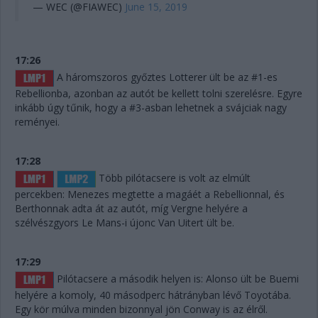
— WEC (@FIAWEC)
June 15, 2019
17:26
A háromszoros győztes Lotterer ült be az #1-es
Rebellionba, azonban az autót be kellett tolni szerelésre. Egyre
inkább úgy tűnik, hogy a #3-asban lehetnek a svájciak nagy
reményei.
17:28
Több pilótacsere is volt az elmúlt
percekben: Menezes megtette a magáét a Rebellionnal, és
Berthonnak adta át az autót, míg Vergne helyére a
szélvészgyors Le Mans-i újonc Van Uitert ült be.
17:29
Pilótacsere a második helyen is: Alonso ült be Buemi
helyére a komoly, 40 másodperc hátrányban lévő Toyotába.
Egy kör múlva minden bizonnyal jön Conway is az élről.