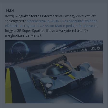
14:34
Kezdjük egy-két fontos információval: az egy évvel ezelőtt
"belengetett"
hiperkorszak a 2020/21-es szezontól valóban
elérkezik, a Toyota és az Aston Martin pedig már jelezte is
,
hogy a GR Super Sporttal, illetve a Valkyrie-rel akarják
meghódítani Le Mans-t.