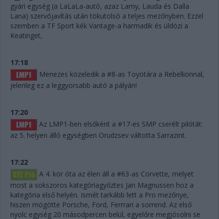
gyári egység (a LaLaLa-autó, azaz Lamy, Lauda és Dalla
Lana) szervójavítás után tökutolsó a teljes mezőnyben. Ezzel
szemben a TF Sport kék Vantage-a harmadik és üldözi a
Keatinget,
17:18
Menezes közeledik a #8-as Toyotára a Rebellionnal,
jelenleg ez a leggyorsabb autó a pályán!
17:20
Az LMP1-ben elsőként a #17-es SMP cserélt pilótát:
az 5. helyen álló egységben Orudzsev váltotta Sarrazint.
17:22
A 4. kör óta az élen áll a #63-as Corvette, melyet
most a sokszoros kategóriagyőztes Jan Magnussen hoz a
kategória első helyén. Ismét tarkább lett a Pro mezőnye,
hiszen mögötte Porsche, Ford, Ferrrari a sorrend. Az első
nyolc egység 20 másodpercen belül, egyelőre megjósolni se