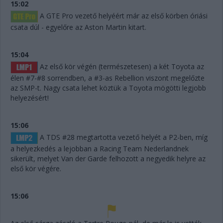
15:02
A GTE Pro vezető helyéért már az első körben óriási
csata dúl - egyelőre az Aston Martin kitart.
15:04
Az első kör végén (természetesen) a két Toyota az
élen #7-#8 sorrendben, a #3-as Rebellion viszont megelőzte
az SMP-t. Nagy csata lehet köztük a Toyota mögötti legjobb
helyezésért!
15:06
A TDS #28 megtartotta vezető helyét a P2-ben, míg
a helyezkedés a lejobban a Racing Team Nederlandnek
sikerült, melyet Van der Garde felhozott a negyedik helyre az
első kör végére.
15:06