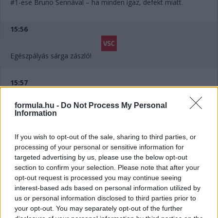
#1-ese Bruno Sennával – ha minden igaz, defekt miatt.
15:56
Egészpályás sárga zászló!
15:57
formula.hu -
Do Not Process My Personal
Látványos megpördülés a pole-ból rajtoló, s a
Information
kategóriát korábban vezető #88-as Dempsey-autótól – ha
minden iga, a bajnoki éllovas Project 1-gyel volt csatában!
If you wish to opt-out of the sale, sharing to third parties, or
processing of your personal or sensitive information for
15:58
targeted advertising by us, please use the below opt-out
section to confirm your selection. Please note that after your
opt-out request is processed you may continue seeing
Hoshino tovább tudott menni, el is engedik a mezőnyt.
interest-based ads based on personal information utilized by
us or personal information disclosed to third parties prior to
your opt-out. You may separately opt-out of the further
15:59