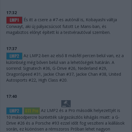
17:32
És itt a csere a #7-es autónál is, Kobayashi váltja
Conwayt, aki új pályacsúcsot futott Le Mans-ban, és
magabiztos előnyt épített ki a testvérautóval szemben.
17:37
Az LMP2-ben az első 8 másfél percen belül van, ez a
különbség még bőven belül van a lehetőségek határán. A
sorrend: Signatech #36, G-Drive #26, Nederland #29,
DragonSpeed #31, Jackie Chan #37, Jackie Chan #38, United
Autosports #22, High Class #20.
17:40
Az LMP2 és a Pro második helyezettjét is
10 másodpercre büntették sárgazászlós kihágás miatt: a G-
Drive #26 és a Porsche #93 ezzel időt fog veszíteni a kiállások
során, ez küönösen a rémszoros Próban lehet nagyon