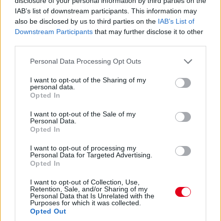
disclosure of your personal information by third parties on the
Nagyot bukott a Pro éléről induló dán Aston. Nicki
IAB’s list of downstream participants. This information may
Thiim már csak a 7. helyért küzd az első óra végén. A
also be disclosed by us to third parties on the
IAB’s List of
kategória élén Estre támadja Antonio Garcia Corvette-jét,
Downstream Participants
that may further disclose it to other
mögöttük pedig a #93-as Porsche igyekszik előre Tandyvel.
third parties.
Please note that this website/app uses one or more Google
Personal Data Processing Opt Outs
16:02
services and may gather and store information including but
Eltelt az első óra két kiemelt eseménnyel: Le Mans
not limited to your visit or usage behaviour. You may click to
I want to opt-out of the Sharing of my
történetének leggyorsabb versenykörét és első egészpályás
personal data.
grant or deny consent to Google and its third-party tags to
sárga zászlóját láthattuk – a más sorozatokból ismert
Opted In
use your data for below specified purposes in below Google
rendszert a lassú zónánál "súlyosabb", de a safety carnál
consent section.
"enyhébb" esetekre vezették be, működése gyakorlatilag
I want to opt-out of the Sale of my
Personal Data.
megegyezik a virtuális safety carral, épp ezért ezzel a logóval
Opted In
is fogjuk jelölni.
I want to opt-out of processing my
Personal Data for Targeted Advertising.
16:04
Opted In
Egy óra elteltével 15 másodperc előnyben a #7-es
I want to opt-out of Collection, Use,
Toyota a #8-as előtt, Menezes 35 (Rebellion #3), Petrov 47
Retention, Sale, and/or Sharing of my
(SMP #11) szekundummal mögöttük.
Personal Data that Is Unrelated with the
Purposes for which it was collected.
Opted Out
16:06