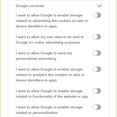
Az élről induló Hoshinót megpördülése és az azt
Google consents
követő kiállás a mezőny legvégére varázsolta vissza.
I want to allow Google to enable storage
related to advertising like cookies on web or
device identifiers in apps.
I want to allow my user data to be sent to
Google for online advertising purposes.
I want to allow Google to send me
personalized advertising.
I want to allow Google to enable storage
related to analytics like cookies on web or
device identifiers in apps.
I want to allow Google to enable storage
related to functionality of the website or app.
16:08
Kukkantsunk be az idei Le Mans legnépesebb
I want to allow Google to enable storage
géposztályához: Lapierre vezet a #36-os Signatech-kel Vergne
related to personalization.
előtt (G-Drive #26), míg Vaxiviere a 3. helyről állt ki a