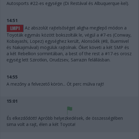
Autosports #22-es egysége (Di Restával és Albuquerque-kel).
14:51
Az abszolút rajtelsőséget aligha meglepő módon a
Toyoták egymás között bokszolták le, végül a #7-es (Conway,
Kobayashi, Lopez) egységhez került, Alonsóék (#8, Buemivel
és Nakajimával) mögülük rajtolnak. Őket követi a két SMP és
a két Rebellion sormintában, a best of the rest a #17-es orosz
egység lett Szirotkin, Orudzsev, Sarrazin felállásban.
14:55
A mezőny a felvezető körön... Öt perc múlva rajt!
15:01
És elkezdődött! Apróbb helyezkedések, de összességében
sima volt a rajt, élen a két Toyota!