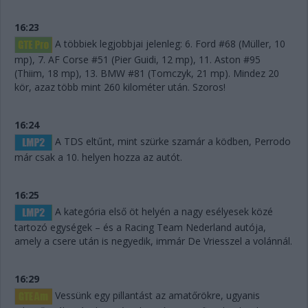
16:23
A többiek legjobbjai jelenleg: 6. Ford #68 (Müller, 10
mp), 7. AF Corse #51 (Pier Guidi, 12 mp), 11. Aston #95
(Thiim, 18 mp), 13. BMW #81 (Tomczyk, 21 mp). Mindez 20
kör, azaz több mint 260 kilométer után. Szoros!
16:24
A TDS eltűnt, mint szürke szamár a ködben, Perrodo
már csak a 10. helyen hozza az autót.
16:25
A kategória első öt helyén a nagy esélyesek közé
tartozó egységek – és a Racing Team Nederland autója,
amely a csere után is negyedik, immár De Vriesszel a volánnál.
16:29
Vessünk egy pillantást az amatőrökre, ugyanis