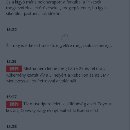
És a kígyó máris beleharapott a farkába: a P1-esek
megkezdték a lekörözéseket, meglepő lenne, ha így is
sikerülne javítani a köridőkön.
15:22
És meg is érkezett az eső: egyelőre még csak csepereg...
15:25
Mintha nem lenne még hátra 23 és fél óra...
Kőkemény csatát vív a 3. helyért a Rebellion és az SMP
Menezesszel és Petrovval a volánnál!
15:27
Tíz másodperc felett a különbség a két Toyota
között, Conway nagy előnyt épített ki Buemi előtt.
15:28