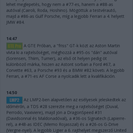
lehet meglepetés, hogy nem a #77-es, hanem a #88-as
autóval (Cairoli, Roda, Hoshino). Mögöttük a testvérautó,
majd a #86-as Gulf Porsche, míg a legjobb Ferrari a 4. helyett
JMW #84.
14:47
A GTE Próban, a "friss" GT-k közt az Aston Martin
vívta ki a rajtelsőséget, méghozzá a #95-ös "dán" autóval
(Sorensen, Thiim, Turner), az első öt helyen pedig öt
különböző márka, hiszen az Astont sorban a Ford #67, a
Corvette #63, a Porsche #93 és a BMW #82 követi. A legjobb
Ferrari, a #71-es AF Corse a nyolcadik lett a kvalifikáción.
14:50
Az LMP2-ben alapvetően az esélyesek jeleskedtek az
időmérőn, a TDS #28 szerezte meg a rajtelsőséget (Duval,
Perrodo, Vaxiviere), majd jön a DragonSpeed #31
(Davidsonnal és Maldonadóval), a #36-os Signatech (Lapierre-
rel), a #48-as IDEC (Memo Rojasszal) és a #26-os G-Drive
(Vergne-nyel). A legjobb Ligier a 6. rajthelyet megszerző United