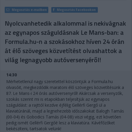
Megosztás e-mailben
Megosztás Facebookon
Nyolcvanhetedik alkalommal is nekivágnak
az egynapos száguldásnak Le Mans-ban: a
Formula.hu-n a szokásokhoz híven 24 órán
át élő szöveges közvetítést olvashattok a
világ legnagyobb autóversenyéről!
14:30
Mérhetetlenül nagy szeretettel köszöntjük a Formula.hu
olvasóit, megkezdődik maratoni élő szöveges közvetítésünk a
87. Le Mans-i 24 órás autóversenyről! Akárcsak a versenyzők,
szokás szerint mi is etapokban teljesítjük az egynapos
száguldást: a rajttól kezdve éjfélig Gellérfi Gergő ül a
klaviatúránál, majd a legnehezebb időszakokat Balogh Tamás
(00-04) és Gobodics Tamás (04-08) viszi végig, ezt követően
pedig ismét Gellérfi Gergőé lesz a klaviatúra. Kávéfőzőket
bekészíteni, tartsatok velünk!