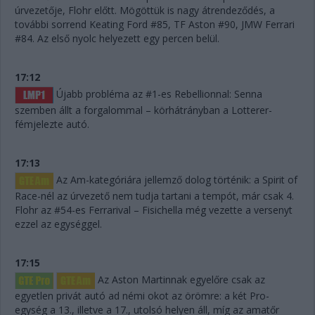
úrvezetője, Flohr előtt. Mögöttük is nagy átrendeződés, a
további sorrend Keating Ford #85, TF Aston #90, JMW Ferrari
#84. Az első nyolc helyezett egy percen belül.
17:12
Újabb probléma az #1-es Rebellionnal: Senna
szemben állt a forgalommal – körhátrányban a Lotterer-
fémjelezte autó.
17:13
Az Am-kategóriára jellemző dolog történik: a Spirit of
Race-nél az úrvezető nem tudja tartani a tempót, már csak 4.
Flohr az #54-es Ferrarival – Fisichella még vezette a versenyt
ezzel az egységgel.
17:15
Az Aston Martinnak egyelőre csak az
egyetlen privát autó ad némi okot az örömre: a két Pro-
egység a 13., illetve a 17., utolsó helyen áll, míg az amatőr