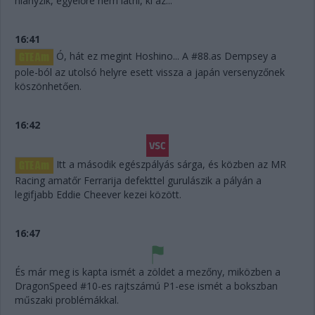
hiányzik, egyelőre nem látni, ki az...
16:41
Ó, hát ez megint Hoshino... A #88.as Dempsey a
pole-ból az utolsó helyre esett vissza a japán versenyzőnek
köszönhetően.
16:42
Itt a második egészpályás sárga, és közben az MR
Racing amatőr Ferrarija defekttel gurulászik a pályán a
legifjabb Eddie Cheever kezei között.
16:47
És már meg is kapta ismét a zöldet a mezőny, miközben a
DragonSpeed #10-es rajtszámú P1-ese ismét a bokszban
műszaki problémákkal.