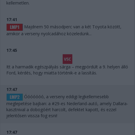
kellemetlen.
17:41
Majdnem 50 másodperc van a két Toyota között,
amikor a verseny nyolcadához közeledünk...
17:45
Itt a harmadik egészpályás sárga – megpördült a 9. helyen álló
Ford, kérdés, hogy miatta történik-e a lassítás.
17:47
Óóóóóóó, a verseny eddigi legkellemesebb
meglepetése bajban: a #29-es Nederland-autó, amely Dallara-
kasztnival a dobogóért harcolt, defektet kapott, és ezzel
jelentősen vissza fog esni!
17:47