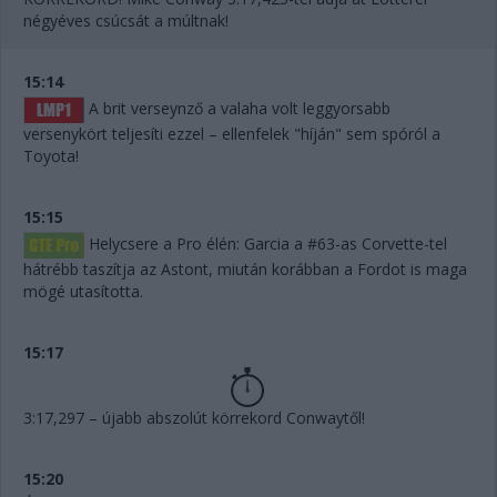
négyéves csúcsát a múltnak!
15:14
A brit verseynző a valaha volt leggyorsabb
versenykört teljesíti ezzel – ellenfelek "híján" sem spóról a
Toyota!
15:15
Helycsere a Pro élén: Garcia a #63-as Corvette-tel
hátrébb taszítja az Astont, miután korábban a Fordot is maga
mögé utasította.
15:17
3:17,297 – újabb abszolút körrekord Conwaytől!
15:20