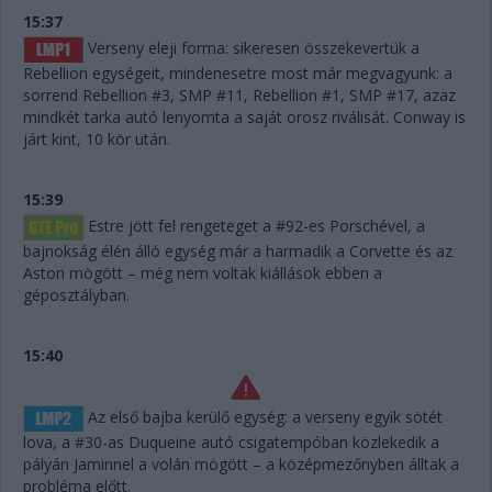
15:37
Verseny eleji forma: sikeresen összekevertük a
Rebellion egységeit, mindenesetre most már megvagyunk: a
sorrend Rebellion #3, SMP #11, Rebellion #1, SMP #17, azaz
mindkét tarka autó lenyomta a saját orosz riválisát. Conway is
járt kint, 10 kör után.
15:39
Estre jött fel rengeteget a #92-es Porschével, a
bajnokság élén álló egység már a harmadik a Corvette és az
Aston mögött – még nem voltak kiállások ebben a
géposztályban.
15:40
Az első bajba kerülő egység: a verseny egyik sötét
lova, a #30-as Duqueine autó csigatempóban közlekedik a
pályán Jaminnel a volán mögött – a középmezőnyben álltak a
probléma előtt.