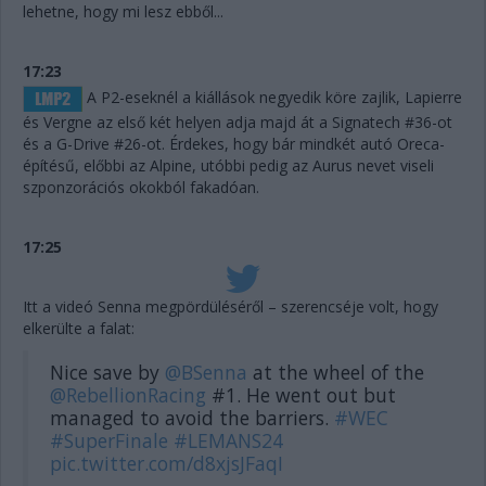
lehetne, hogy mi lesz ebből...
17:23
A P2-eseknél a kiállások negyedik köre zajlik, Lapierre
és Vergne az első két helyen adja majd át a Signatech #36-ot
és a G-Drive #26-ot. Érdekes, hogy bár mindkét autó Oreca-
építésű, előbbi az Alpine, utóbbi pedig az Aurus nevet viseli
szponzorációs okokból fakadóan.
17:25
Itt a videó Senna megpördüléséről – szerencséje volt, hogy
elkerülte a falat:
Nice save by
@BSenna
at the wheel of the
@RebellionRacing
#1. He went out but
managed to avoid the barriers.
#WEC
#SuperFinale
#LEMANS24
pic.twitter.com/d8xjsJFaqI