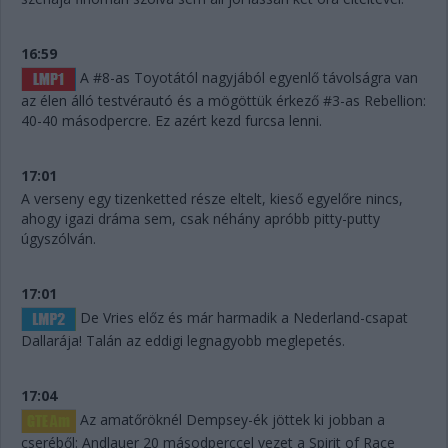
16:59
A #8-as Toyotától nagyjából egyenlő távolságra van
az élen álló testvérautó és a mögöttük érkező #3-as Rebellion:
40-40 másodpercre. Ez azért kezd furcsa lenni.
17:01
A verseny egy tizenketted része eltelt, kieső egyelőre nincs,
ahogy igazi dráma sem, csak néhány apróbb pitty-putty
úgyszólván.
17:01
De Vries előz és már harmadik a Nederland-csapat
Dallarája! Talán az eddigi legnagyobb meglepetés.
17:04
Az amatőröknél Dempsey-ék jöttek ki jobban a
cseréből: Andlauer 20 másodperccel vezet a Spirit of Race