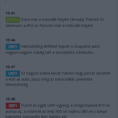
15:41
Estre már a második helyért támadja Thiimet! És
sikeresen: a #92-es Porsche már a második helyen!
15:44
Valószínűleg defektet kapott a Duqueine autó,
nagyon-nagyon sokáig tart a visszatérés a bokszba...
15:47
Ez nagyon sokba került: három-négy percet veszített
a #30-as autó, plusz még az extra kiállás jelentette
időveszteség.
15:48
Füstöl az egyik LMP-egység: a DragonSpeed #10-es
autója az, a volánnál az Indy 500-on rajthoz álló (és csúnya
balesetet szenvedő) Ben Hanley-vel.