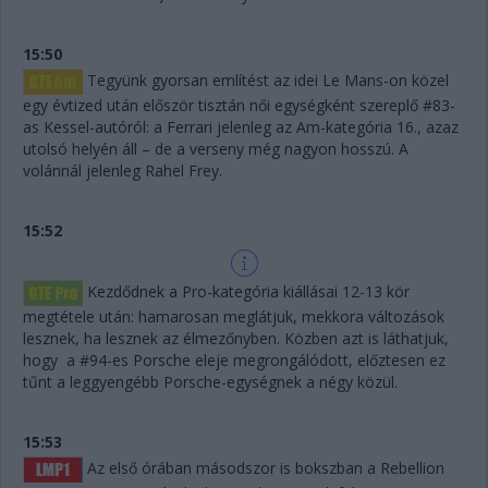
15:50
Tegyünk gyorsan említést az idei Le Mans-on közel
egy évtized után először tisztán női egységként szereplő #83-
as Kessel-autóról: a Ferrari jelenleg az Am-kategória 16., azaz
utolsó helyén áll – de a verseny még nagyon hosszú. A
volánnál jelenleg Rahel Frey.
15:52
Kezdődnek a Pro-kategória kiállásai 12-13 kör
megtétele után: hamarosan meglátjuk, mekkora változások
lesznek, ha lesznek az élmezőnyben. Közben azt is láthatjuk,
hogy a #94-es Porsche eleje megrongálódott, előztesen ez
tűnt a leggyengébb Porsche-egységnek a négy közül.
15:53
Az első órában másodszor is bokszban a Rebellion