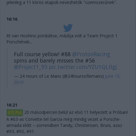
jelenleg a 11 körös etapok nevezhetők "üzemszerűnek".
16:16
Itt van Hoshino pördülése, mázlija volt a Team Project 1
Porschének...
Full course yellow! #88
@ProtonRacing
spins and barely misses the #56
@Project1_93
pic.twitter.com/YZU1QLtlgJ
— 24 Hours of Le Mans (@24hoursoflemans)
June 15,
2019
16:21
20 másodpercen belül az első 11 helyezett a Próban!
A #63-as Corvette-tel Garcia még mindig vezet a Porsche-
armada előtt – sorrendben Tandy, Christensen, Bruni, azaz
#93, #92, #91.