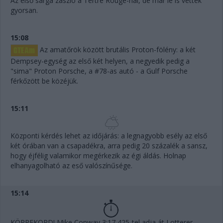
Az első sárga zászló a Tertre Rouge-nál, de már le is vették
gyorsan.
15:08
Az amatőrök között brutális Proton-fölény: a két
Dempsey-egység az első két helyen, a negyedik pedig a
"sima" Proton Porsche, a #78-as autó - a Gulf Porsche
férkőzött be közéjük.
15:11
Központi kérdés lehet az időjárás: a legnagyobb esély az első
két órában van a csapadékra, arra pedig 20 százalék a sansz,
hogy éjfélig valamikor megérkezik az égi áldás. Holnap
elhanyagolható az eső valószínűsége.
15:14
KÖRREKORD! Mike Conway 3:17,425-tel adja át Lotterer