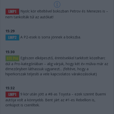
Nyolc kör elteltével bokszban Petrov és Menezes is –
nem tankolták túl az autókat!
15:29
A P2-esek is sorra jönnek a bokszba.
15:30
Egészen elképesztő, érintésekkel tarkított közelharc
dúl a Pro-kategóriában – alig várjuk, hogy két év múlva már az
élmezőnyben láthassuk ugyanezt... (feltéve, hogy a
hiperkorszak teljesíti a vele kapcsolatos várakozásokat)
15:32
9 kör után jött a #8-as Toyota – ezek szerint Buemi
autója volt a könnyebb. Bent járt az #1-es Rebellion is,
orrkúpot is cseréltek.