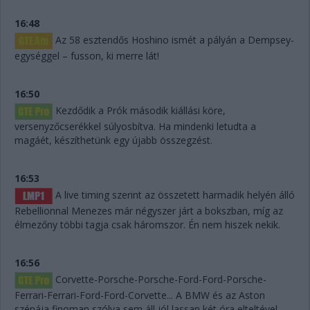
16:48
Az 58 esztendős Hoshino ismét a pályán a Dempsey-
egységgel – fusson, ki merre lát!
16:50
Kezdődik a Prók második kiállási köre,
versenyzőcserékkel súlyosbítva. Ha mindenki letudta a
magáét, készíthetünk egy újabb összegzést.
16:53
A live timing szerint az összetett harmadik helyén álló
Rebellionnal Menezes már négyszer járt a bokszban, míg az
élmezőny többi tagja csak háromszor. Én nem hiszek nekik.
16:56
Corvette-Porsche-Porsche-Ford-Ford-Porsche-
Ferrari-Ferrari-Ford-Ford-Corvette... A BMW és az Aston
szénája finoman szólva sem áll jól lassan két óra elteltével.