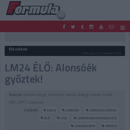
F1
PARC FERMÉ
FORMULA
MOTOR
Élő cikkek
NEMZETKÖZI
HAZAI
2019. június 15. szombat, 14:25
RETRO
EGYÉB
LM24 ÉLŐ: Alonsóék
PODCAST
SHOP
győztek!
LIVE
TIPPJÁTÉK
DIGITÁLIS MAGAZIN
PONTÁLLÁSOK
VERSENYNAPTÁRAK
Szerző:
Gellérfi Gergő, Gobodics Tamás, Balogh Tamás; Fotók:
WEC, DPPI, Csapatok
Címkék:
LM24
LEMANS
LEMANSI24ÓRÁS
ÉLŐ
LIVE
LEMANSBEHARANGOZÓ
LEMANS2019
LM2019