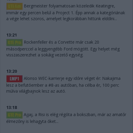
Bergmeister folyamatosan közeledik Keatingre,
immár egy percen belül a Project 1. Épp annak a kategóriának
a vége lehet szoros, amelyet legkorábban hittünk eldőlni...
13:21
Rockenfeller és a Corvette már csak 20
másodperccel a leggyengébb Ford mögött. Egy helyet még
visszaszerezhet a sokáig vezető egység.
13:20
Alonso WEC-karrierje egy időre véget ér: Nakajima
lesz a befutóember a #8-as autóban, ha célba ér, 100 perc
múlva világbajnok lesz az autó.
13:18
Ajjaj, a Risi is elég régóta a bokszban, már az amatőr
élmezőny is lehagyta őket...