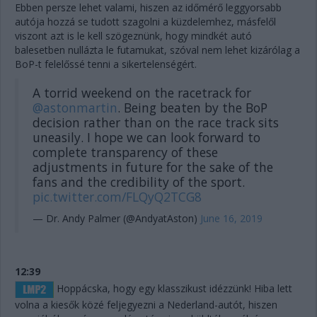
Ebben persze lehet valami, hiszen az időmérő leggyorsabb
autója hozzá se tudott szagolni a küzdelemhez, másfelől
viszont azt is le kell szögeznünk, hogy mindkét autó
balesetben nullázta le futamukat, szóval nem lehet kizárólag a
BoP-t felelőssé tenni a sikertelenségért.
A torrid weekend on the racetrack for
@astonmartin
. Being beaten by the BoP
decision rather than on the race track sits
uneasily. I hope we can look forward to
complete transparency of these
adjustments in future for the sake of the
fans and the credibility of the sport.
pic.twitter.com/FLQyQ2TCG8
— Dr. Andy Palmer (@AndyatAston)
June 16, 2019
12:39
Hoppácska, hogy egy klasszikust idézzünk! Hiba lett
volna a kiesők közé feljegyezni a Nederland-autót, hiszen