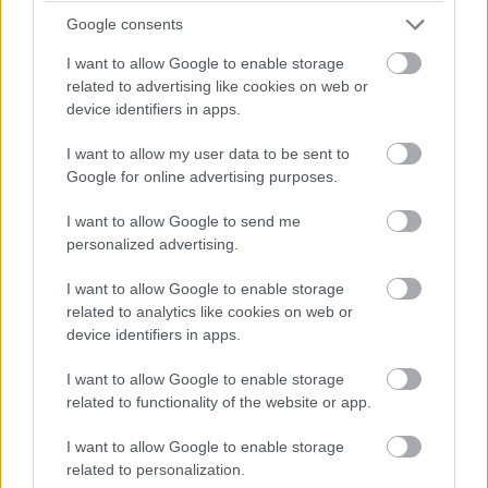
kerülhet!
Google consents
I want to allow Google to enable storage
13:49
related to advertising like cookies on web or
Negyven másodperc! Óriási tempóban közelít
device identifiers in apps.
Bergmeister, de a Keating következő, egyben utolsó kiállása
után valószínűleg beül majd a kétszeres Porsche Szuperkupa-,
I want to allow my user data to be sent to
illetve egyszeres Le Mans-i kategóriagyőztes Jeroen
Google for online advertising purposes.
Bleekemolen.
I want to allow Google to send me
personalized advertising.
13:47
Az éllovas Signatechbe visszaült Pierre Thiriet. Azóta
I want to allow Google to enable storage
már el is telt a hiányzó hét másodperce... A francia úrvezető
related to analytics like cookies on web or
(azok közül viszont az egyik legjobb) a Le Mans-győzelem és
device identifiers in apps.
a vb-cím felé viszi a #36-os autót, de egy hibával mindkettőt
elbukhatják.
I want to allow Google to enable storage
related to functionality of the website or app.
13:46
I want to allow Google to enable storage
Megint négy másodperc körül! 44 szekundum maradt
related to personalization.
Keating előnyéből.