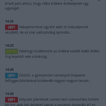
el kell jutni ahhoz, hogy célba érőként értékeljenek egy
egységet.
14:23
Nakajima most egy kör alatt öt másodpercet
veszített, de ez már valószínűleg spórolás...
14:22
Valahogy továbbment az órákkal ezelőtt leálló BMW,
Eng bejutott vele a bokszig...
14:20
Óóóóó, a gyönyörűen versenyző Duqueine
felfüggesztéshibával közlekedik nagyon-nagyon lassan...
14:20
Helyszíni jelentések szerint nem szenzorhiba történt:
két kör alatt két defektet kapott a versenyt domináló #7-es