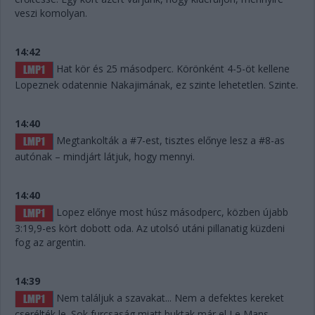
veszi komolyan.
14:42
Hat kör és 25 másodperc. Körönként 4-5-öt kellene
Lopeznek odatennie Nakajimának, ez szinte lehetetlen. Szinte.
14:40
Megtankolták a #7-est, tisztes előnye lesz a #8-as
autónak – mindjárt látjuk, hogy mennyi.
14:40
Lopez előnye most húsz másodperc, közben újabb
3:19,9-es kört dobott oda. Az utolsó utáni pillanatig küzdeni
fog az argentin.
14:39
Nem találjuk a szavakat... Nem a defektes kereket
cserélték le. Sok furcsaság miatt buktak már el Le Mans-