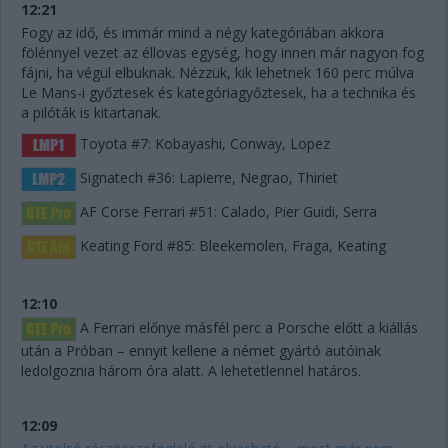
12:21
Fogy az idő, és immár mind a négy kategóriában akkora
fölénnyel vezet az éllovas egység, hogy innen már nagyon fog
fájni, ha végül elbuknak. Nézzük, kik lehetnek 160 perc múlva
Le Mans-i győztesek és kategóriagyőztesek, ha a technika és
a pilóták is kitartanak.
Toyota #7: Kobayashi, Conway, Lopez
Signatech #36: Lapierre, Negrao, Thiriet
AF Corse Ferrari #51: Calado, Pier Guidi, Serra
Keating Ford #85: Bleekemolen, Fraga, Keating
12:10
A Ferrari előnye másfél perc a Porsche előtt a kiállás
után a Próban – ennyit kellene a német gyártó autóinak
ledolgoznia három óra alatt. A lehetetlennel határos.
12:09