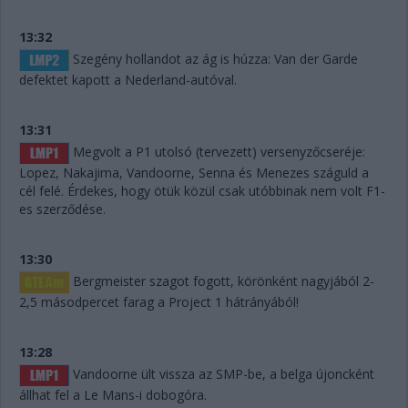
13:32
Szegény hollandot az ág is húzza: Van der Garde
defektet kapott a Nederland-autóval.
13:31
Megvolt a P1 utolsó (tervezett) versenyzőcseréje:
Lopez, Nakajima, Vandoorne, Senna és Menezes száguld a
cél felé. Érdekes, hogy ötük közül csak utóbbinak nem volt F1-
es szerződése.
13:30
Bergmeister szagot fogott, körönként nagyjából 2-
2,5 másodpercet farag a Project 1 hátrányából!
13:28
Vandoorne ült vissza az SMP-be, a belga újoncként
állhat fel a Le Mans-i dobogóra.