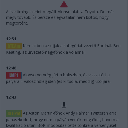
A live timing szerint megállt Alonso alatt a Toyota. De már
megy tovább. És persze ez egyáltalán nem biztos, hogy
megtörtént.
12:51
Keresztben az ujjak a kategóriát vezető Fordnál. Ben
Keating, az úrvezető-nagyfőnök a volánnál!
12:48
Alonso nemrég járt a bokszban, és visszatért a
pályára – valószínűleg idén (és ki tudja, meddig) utoljára.
12:43
Az Aston Martin-főnök Andy Palmer Twitteren arra
panaszkodott, hogy nem a pályán verték meg őket, hanem a
kvalifikáció utáni BoP-módosítás tette tönkre a versenyüket.