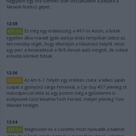
nagyjából egy óra szerelés után visszaküldték a pályára a
Minardi-festésű gépet.
12:38
És még egy érdekesség: a #97-ös Aston, a britek
egyetlen állva maradt gyári autója óriási tempóban üldözi az
Am mezőny végét, hogy elkerüljön a tökutolsó helyről. Most
egy perc a lemaradásuk a férfi-Kessel-autó mögött, de sokkal
erősebb köröket futnak.
12:36
Az Am 6-7. helyén egy érdekes csata: a lelkes japán
csapat a gyönyörű sárga Ferrarival, a Car Guy #57 jelenleg öt
másodperccel előzi az egy ponton még a győzelemre is
esélyesnek tűnő WeatherTech Ferrarit, melyet jelenleg Toni
Vilander terelget.
12:34
Magnussen és a Corvette most nyolcadik a baleset