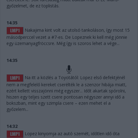
győzelmet, de ez toplistás.
14:35
Nakajima kint volt az utolsó tankoláson, így most 15
másodperccel vezet a #7-es. De Lopeznek ki kell még jönnie
egy üzemanyagfröccsre. Még így is szoros lehet a vége...
14:35
Na itt a közlés a Toyotától: Lopez első defektjénél
nem a megfelelő kereket cserélték le a szenzor hibája miatt,
ezért kellett visszajönni még egyszer... Időt akartak spórolni,
hiszen egy teljes szett csere pontosan négyszer annyi idő a
bokszban, mint egy szimpla csere – ezen mehet el a
győzelem...
14:32
Lopez kinyomja az autó szemét, időtlen idő óta