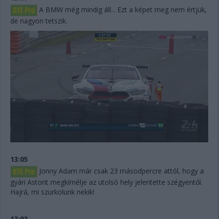
A BMW még mindig áll... Ezt a képet meg nem értjük,
de nagyon tetszik.
13:05
Jonny Adam már csak 23 másodpercre attól, hogy a
gyári Astont megkímélje az utolsó hely jelentette szégyentől.
Hajrá, mi szurkolunk nekik!
13:03