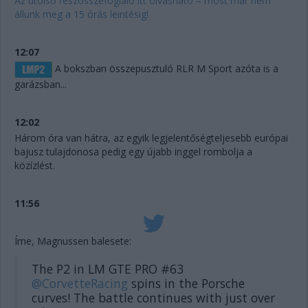
Az utolsó részösszefoglaló itt olvasható – most már nem
állunk meg a 15 órás leintésig!
12:07
A bokszban összepusztuló RLR M Sport azóta is a
garázsban...
12:02
Három óra van hátra, az egyik legjelentőségteljesebb európai
bajusz tulajdonosa pedig egy újabb inggel rombolja a
közízlést.
11:56
Íme, Magnussen balesete:
The P2 in LM GTE PRO #63
@CorvetteRacing
spins in the Porsche
curves! The battle continues with just over