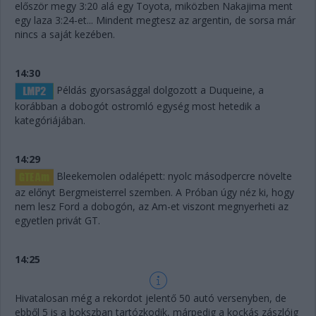
először megy 3:20 alá egy Toyota, miközben Nakajima ment
egy laza 3:24-et... Mindent megtesz az argentin, de sorsa már
nincs a saját kezében.
14:30
Példás gyorsasággal dolgozott a Duqueine, a
korábban a dobogót ostromló egység most hetedik a
kategóriájában.
14:29
Bleekemolen odalépett: nyolc másodpercre növelte
az előnyt Bergmeisterrel szemben. A Próban úgy néz ki, hogy
nem lesz Ford a dobogón, az Am-et viszont megnyerheti az
egyetlen privát GT.
14:25
Hivatalosan még a rekordot jelentő 50 autó versenyben, de
ebből 5 is a bokszban tartózkodik, márpedig a kockás zászlóig