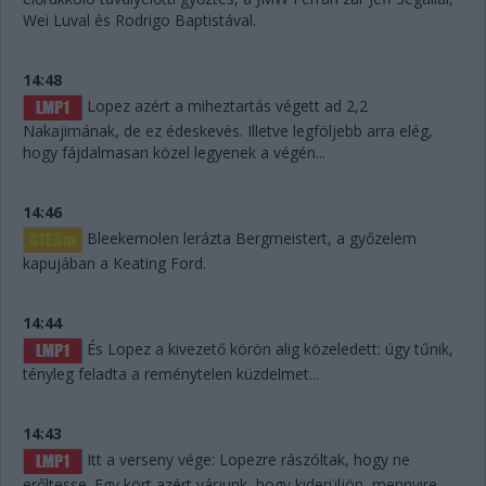
Wei Luval és Rodrigo Baptistával.
14:48
Lopez azért a miheztartás végett ad 2,2
Nakajimának, de ez édeskevés. Illetve legföljebb arra elég,
hogy fájdalmasan közel legyenek a végén...
14:46
Bleekemolen lerázta Bergmeistert, a győzelem
kapujában a Keating Ford.
14:44
És Lopez a kivezető körön alig közeledett: úgy tűnik,
tényleg feladta a reménytelen küzdelmet...
14:43
Itt a verseny vége: Lopezre rászóltak, hogy ne
erőltesse. Egy kört azért várjunk, hogy kiderüljön, mennyire