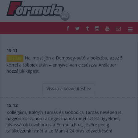
F1
PARC FERMÉ
FORMULA
MOTOR
19:11
NEMZETKÖZI
HAZAI
Na: most jön a Dempsey-autó a bokszba, azaz 5
RETRO
EGYÉB
körrel a többiek után – ennyivel van elcsúszva Andlauer
hozzájuk képest.
PODCAST
SHOP
LIVE
TIPPJÁTÉK
DIGITÁLIS MAGAZIN
PONTÁLLÁSOK
Vissza a közvetítéshez
VERSENYNAPTÁRAK
15:12
Kollégáim, Balogh Tamás és Gobodics Tamás nevében is
nagyon köszönöm az egésznapos megtisztelő figyelmet,
olvassátok továbbra is a Formula.hu-t, jövőre pedig
találkozzunk ismét a Le Mans-i 24 órás közvetítésén!