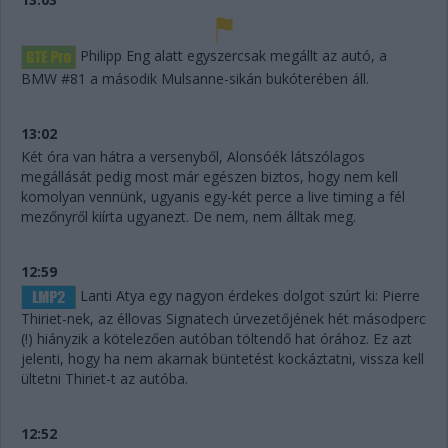
Philipp Eng alatt egyszercsak megállt az autó, a
BMW #81 a második Mulsanne-sikán bukóterében áll.
13:02
Két óra van hátra a versenyből, Alonsóék látszólagos
megállását pedig most már egészen biztos, hogy nem kell
komolyan vennünk, ugyanis egy-két perce a live timing a fél
mezőnyről kiírta ugyanezt. De nem, nem álltak meg.
12:59
Lanti Atya egy nagyon érdekes dolgot szúrt ki: Pierre
Thiriet-nek, az éllovas Signatech úrvezetőjének hét másodperc
(!) hiányzik a kötelezően autóban töltendő hat órához. Ez azt
jelenti, hogy ha nem akarnak büntetést kockáztatni, vissza kell
ültetni Thiriet-t az autóba.
12:52