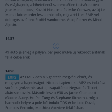
és világbajnok, a hihetetlenül szerencsétlen testvérautóval
Jose Maria Lopez, Kazuki Nakajima és Mike Conway, az új Le
Mans-i körrekorder lesz a második, míg a #11-es SMP-vel
dobogós az újonc Stoffel Vandoorne, Vitalij Petrov és Mihail
Aljosin.
14:57
49 autó jelenleg a pályán, pár perc múlva új rekordot állítanak
fel a célba érők!
14:56
Az LMP2-ben a Signatech megvédi címét, és
megnyeri a bajnokságot. Nicolas Lapierre 4 LMP2-es indulása
során 4. győzelmét aratja, csapattársai Negrao és Thiriet,
akárcsak tavaly. Második lesz a #38-as Jackie Chan autó
(Gabirel Aubry, Ho Pin-Tung és Stephane Richelmi), míg a
harmadik helyre a pole-ból induló TDS ér be Loic Duval,
Francois Perrodo, Matthieu Vaxiviere felállásban.