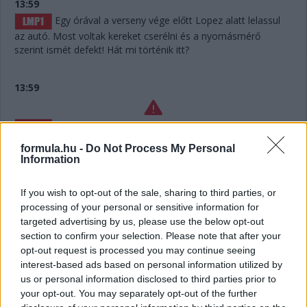
13:59
Egy órával a verseny vége előtt Lopez alatt lelassul
az autó. Most voltak kereket cserélni és a nyomásmérő
szerint ismét defekt! Hát mi történik itt?
13:59
Lelassult a #7-es Toyota! Hát ilyet!!!
formula.hu -
Do Not Process My Personal
Information
13:56
If you wish to opt-out of the sale, sharing to third parties, or
Defekt a #7-es Toyotánál, ha jól hallottuk az
processing of your personal or sensitive information for
üzenetet. De már túl is vannak a kiálláson, belefért.
targeted advertising by us, please use the below opt-out
section to confirm your selection. Please note that after your
opt-out request is processed you may continue seeing
13:55
interest-based ads based on personal information utilized by
Hát nagyjából semennyi! Úgy hat másodperc. Két
us or personal information disclosed to third parties prior to
kört kell még megtennie Keatingnek a kerékcsere előtt,
your opt-out. You may separately opt-out of the further
Bergmeister addig utol is érheti – és amúgy mintha megint