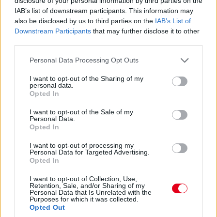
disclosure of your personal information by third parties on the
nem lett volna teljesen tiszta az indulás...
IAB’s list of downstream participants. This information may
also be disclosed by us to third parties on the
IAB’s List of
Downstream Participants
that may further disclose it to other
13:54
third parties.
Keating bejött letölteni a büntetést, megállt és
elindult, nézzük, mennyi előnye marad...
Please note that this website/app uses one or more Google
Personal Data Processing Opt Outs
services and may gather and store information including but
not limited to your visit or usage behaviour. You may click to
I want to opt-out of the Sharing of my
13:53
personal data.
grant or deny consent to Google and its third-party tags to
Opted In
Éles csata a 7-8. helyen: az egy szem élő Corvette-tel
use your data for below specified purposes in below Google
Garcia kergeti Plát a Fordban.
consent section.
I want to opt-out of the Sale of my
Personal Data.
Opted In
13:53
Közben már csak 37,5 másodperc Bergmeister lemaradása...
I want to opt-out of processing my
Personal Data for Targeted Advertising.
Opted In
13:52
I want to opt-out of Collection, Use,
Retention, Sale, and/or Sharing of my
Personal Data that Is Unrelated with the
ÉS ITT AZ ÚJABB DRÁMA! Keating stop&go
Purposes for which it was collected.
büntetést kap, mert kipörgette a kerekét a bokszban! A
Opted Out
csapatvezető bakija a Le Mans-i kategóriagyőzelembe