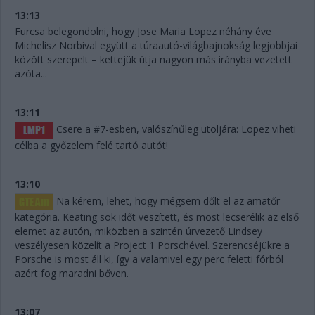
13:13
Furcsa belegondolni, hogy Jose Maria Lopez néhány éve
Michelisz Norbival együtt a túraautó-világbajnokság legjobbjai
között szerepelt – kettejük útja nagyon más irányba vezetett
azóta...
13:11
Csere a #7-esben, valószínűleg utoljára: Lopez viheti
célba a győzelem felé tartó autót!
13:10
Na kérem, lehet, hogy mégsem dőlt el az amatőr
kategória. Keating sok időt veszített, és most lecserélik az első
elemet az autón, miközben a szintén úrvezető Lindsey
veszélyesen közelít a Project 1 Porschével. Szerencséjükre a
Porsche is most áll ki, így a valamivel egy perc feletti fórból
azért fog maradni bőven.
13:07