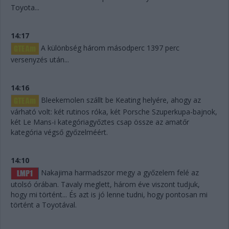
Toyota...
14:17
A különbség három másodperc 1397 perc
versenyzés után...
14:16
Bleekemolen szállt be Keating helyére, ahogy az
várható volt: két rutinos róka, két Porsche Szuperkupa-bajnok,
két Le Mans-i kategóriagyőztes csap össze az amatőr
kategória végső győzelméért.
14:10
Nakajima harmadszor megy a győzelem felé az
utolsó órában. Tavaly meglett, három éve viszont tudjuk,
hogy mi történt... És azt is jó lenne tudni, hogy pontosan mi
történt a Toyotával.