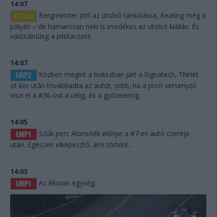
14:07
Bergmeister jött az utolsó tankolásra, Keating még a
pályán – de hamarosan neki is esedékes az utolsó kiállás. És
valószínűleg a pilótacsere.
14:07
Közben megint a bokszban járt a Signatech, Thiriet
öt kör után továbbadta az autót, jobb, ha a profi versenyző
viszi el a #36-ost a célig, és a győzelemig.
14:05
Szűk perc Alonsóék előnye a #7-es autó cseréje
után. Egészen elképesztő, ami történt...
14:03
Az éllovas egység: