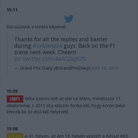
15:11
Búcsúzzunk a leintés képeivel...
Thanks for all the replies and banter
during
#LeMans24
guys. Back on the F1
scene next week. Cheers!
pic.twitter.com/4aACGvjX2N
— Grand Prix Diary (@GrandPrixDiary)
June 16, 2019
15:09
Ritka szoros volt az idei Le Mans, mindössze 11.
alkalommal, s 2011 óta először fordul elő, hogy körön belül
érkezik be az első két helyezett.
15:08
A 41. helyen, az Am 10. helyén végzett a Kessel #83-