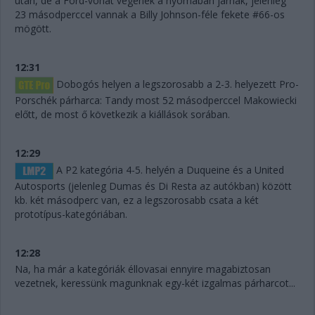
után, de a Ford-vonat végének a nyomában járnak, jelenleg
23 másodperccel vannak a Billy Johnson-féle fekete #66-os
mögött.
12:31
Dobogós helyen a legszorosabb a 2-3. helyezett Pro-
Porschék párharca: Tandy most 52 másodperccel Makowiecki
előtt, de most ő következik a kiállások sorában.
12:29
A P2 kategória 4-5. helyén a Duqueine és a United
Autosports (jelenleg Dumas és Di Resta az autókban) között
kb. két másodperc van, ez a legszorosabb csata a két
prototípus-kategóriában.
12:28
Na, ha már a kategóriák éllovasai ennyire magabiztosan
vezetnek, keressünk magunknak egy-két izgalmas párharcot...