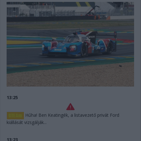
13:25
Hűha! Ben Keatingék, a listavezető privát Ford
kiállását vizsgálják...
13:23