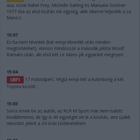
asa, ezzel Rahel Frey, Michelle Gatling és Manuela Gostner
1977 óta az első tisztán női egység, akik sikerrel teljesítik a Le
Mans-t.
15:07
És ha nem tévedek (bár ennyi ébrenlét után minden
megtörténhet), Alonso mindössze a második pilóta Woolf
Barnato után, aki első két Le Mans-ját egyaránt megnyeri.
15:04
17 másodperc. Végül ennyi lett a különbség a két
Toyota között...
15:03
Sorra érnek be az autók, az RLR M Sport már nem tudott
továbbmenni, de így is 49 egységet int le a kockás, ami újabb
rekordot jelent a 24 órás történetében!