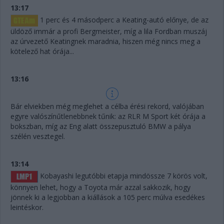
13:17
1 perc és 4 másodperc a Keating-autó előnye, de az
üldöző immár a profi Bergmeister, míg a lila Fordban muszáj
az úrvezető Keatingnek maradnia, hiszen még nincs meg a
kötelező hat órája...
13:16
Bár elviekben még meglehet a célba érési rekord, valójában
egyre valószínűtlenebbnek tűnik: az RLR M Sport két órája a
bokszban, míg az Eng alatt összepusztuló BMW a pálya
szélén vesztegel.
13:14
Kobayashi legutóbbi etapja mindössze 7 körös volt,
könnyen lehet, hogy a Toyota már azzal sakkozik, hogy
jönnek ki a legjobban a kiállások a 105 perc múlva esedékes
leintéskor.