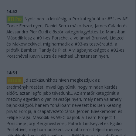
14:52
Nyolc perc a leintésig, a Pro kategóriát az #51-es AF
Corse Ferrari nyeri, Daniel Serra másodszor, James Calado és
Alessandro Pier Guidi először kategóriagyőztes Le Mans-ban.
Második lesz a #91-es Porsche, a volánnal Brunival, Lietzcel
és Makowieckivel, míg harmadik a #93-as testvérautó, a
pilóták Bamber, Tandy és Pilet. A világbajnokságot a #92-es
Porschével Kevin Estre és Michael Christensen nyeri.
14:51
Jó szokásunkhoz híven megkezdjük az
eredményhirdetést, mivel úgy tűnik, hogy minden kérdés
eldőlt, aztán legföljebb tévedünk... Az amatőr kategóriát a
mezőny egyetlen olyan nevezője nyeri, mely nem valamely
bajnokságból, hanem "önállóan" nevezett be: Ben Keating
privát Fordja, a csapatvezető társai Jeroen Bleekemolen és
Felipe Fraga. Második és WEC-bajnok a Team Project 1
Porschéje Jörg Bergmeisterrel, Patrick Lindseyvel és Egidio
Perfettivel, míg harmadikként az újabb erős teljesítménnyel
előrukkoló tavalyelőtti győztes, a JMW Ferrari zár Jeff Segallal,