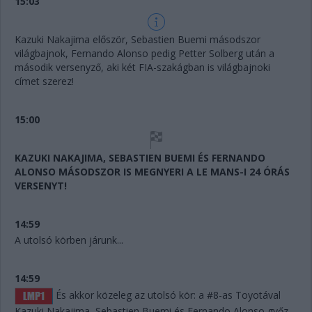
15:03
Kazuki Nakajima először, Sebastien Buemi másodszor
világbajnok, Fernando Alonso pedig Petter Solberg után a
második versenyző, aki két FIA-szakágban is világbajnoki
címet szerez!
15:00
KAZUKI NAKAJIMA, SEBASTIEN BUEMI ÉS FERNANDO
ALONSO MÁSODSZOR IS MEGNYERI A LE MANS-I 24 ÓRÁS
VERSENYT!
14:59
A utolsó körben járunk...
14:59
És akkor közeleg az utolsó kör: a #8-as Toyotával
Kazuki Nakajima, Sebastien Buemi és Fernando Alonso győz