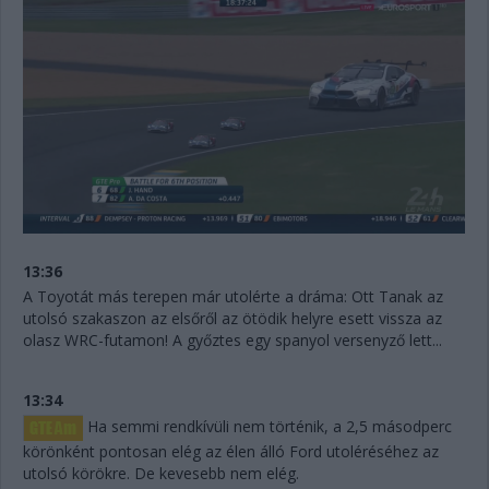
13:36
A Toyotát más terepen már utolérte a dráma: Ott Tanak az
utolsó szakaszon az elsőről az ötödik helyre esett vissza az
olasz WRC-futamon! A győztes egy spanyol versenyző lett...
13:34
Ha semmi rendkívüli nem történik, a 2,5 másodperc
körönként pontosan elég az élen álló Ford utoléréséhez az
utolsó körökre. De kevesebb nem elég.