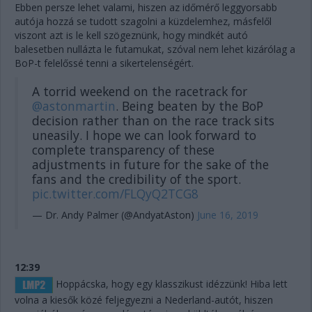
Ebben persze lehet valami, hiszen az időmérő leggyorsabb
autója hozzá se tudott szagolni a küzdelemhez, másfelől
viszont azt is le kell szögeznünk, hogy mindkét autó
balesetben nullázta le futamukat, szóval nem lehet kizárólag a
BoP-t felelőssé tenni a sikertelenségért.
A torrid weekend on the racetrack for
@astonmartin
. Being beaten by the BoP
decision rather than on the race track sits
uneasily. I hope we can look forward to
complete transparency of these
adjustments in future for the sake of the
fans and the credibility of the sport.
pic.twitter.com/FLQyQ2TCG8
— Dr. Andy Palmer (@AndyatAston)
June 16, 2019
12:39
Hoppácska, hogy egy klasszikust idézzünk! Hiba lett
volna a kiesők közé feljegyezni a Nederland-autót, hiszen