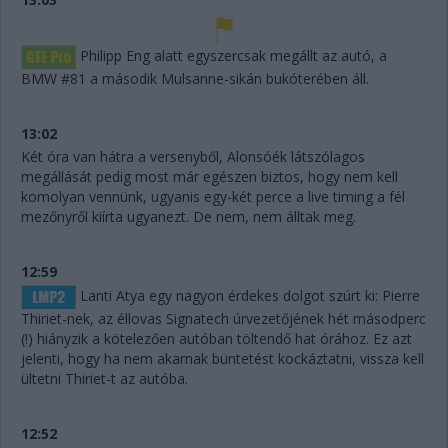
Philipp Eng alatt egyszercsak megállt az autó, a
BMW #81 a második Mulsanne-sikán bukóterében áll.
13:02
Két óra van hátra a versenyből, Alonsóék látszólagos
megállását pedig most már egészen biztos, hogy nem kell
komolyan vennünk, ugyanis egy-két perce a live timing a fél
mezőnyről kiírta ugyanezt. De nem, nem álltak meg.
12:59
Lanti Atya egy nagyon érdekes dolgot szúrt ki: Pierre
Thiriet-nek, az éllovas Signatech úrvezetőjének hét másodperc
(!) hiányzik a kötelezően autóban töltendő hat órához. Ez azt
jelenti, hogy ha nem akarnak büntetést kockáztatni, vissza kell
ültetni Thiriet-t az autóba.
12:52