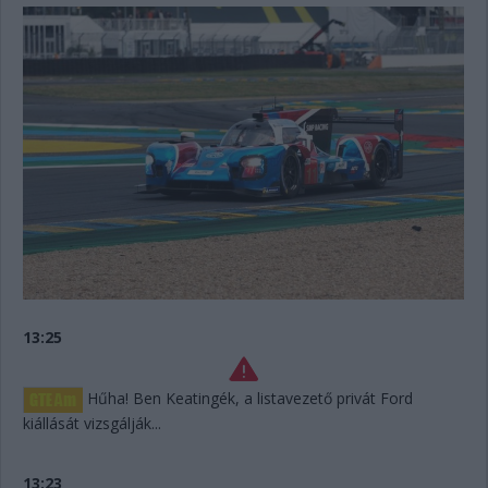
13:25
Hűha! Ben Keatingék, a listavezető privát Ford
kiállását vizsgálják...
13:23