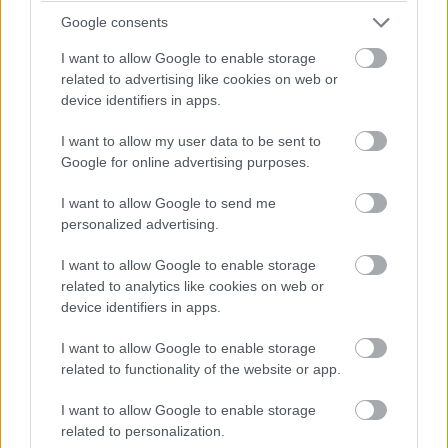
kerülhet!
Google consents
I want to allow Google to enable storage
13:49
related to advertising like cookies on web or
Negyven másodperc! Óriási tempóban közelít
device identifiers in apps.
Bergmeister, de a Keating következő, egyben utolsó kiállása
után valószínűleg beül majd a kétszeres Porsche Szuperkupa-,
I want to allow my user data to be sent to
illetve egyszeres Le Mans-i kategóriagyőztes Jeroen
Google for online advertising purposes.
Bleekemolen.
I want to allow Google to send me
personalized advertising.
13:47
Az éllovas Signatechbe visszaült Pierre Thiriet. Azóta
I want to allow Google to enable storage
már el is telt a hiányzó hét másodperce... A francia úrvezető
related to analytics like cookies on web or
(azok közül viszont az egyik legjobb) a Le Mans-győzelem és
device identifiers in apps.
a vb-cím felé viszi a #36-os autót, de egy hibával mindkettőt
elbukhatják.
I want to allow Google to enable storage
related to functionality of the website or app.
13:46
I want to allow Google to enable storage
Megint négy másodperc körül! 44 szekundum maradt
related to personalization.
Keating előnyéből.