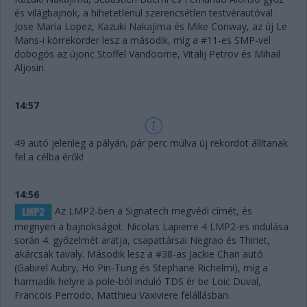
és világbajnok, a hihetetlenül szerencsétlen testvérautóval
Jose Maria Lopez, Kazuki Nakajima és Mike Conway, az új Le
Mans-i körrekorder lesz a második, míg a #11-es SMP-vel
dobogós az újonc Stoffel Vandoorne, Vitalij Petrov és Mihail
Aljosin.
14:57
49 autó jelenleg a pályán, pár perc múlva új rekordot állítanak
fel a célba érők!
14:56
Az LMP2-ben a Signatech megvédi címét, és
megnyeri a bajnokságot. Nicolas Lapierre 4 LMP2-es indulása
során 4. győzelmét aratja, csapattársai Negrao és Thiriet,
akárcsak tavaly. Második lesz a #38-as Jackie Chan autó
(Gabirel Aubry, Ho Pin-Tung és Stephane Richelmi), míg a
harmadik helyre a pole-ból induló TDS ér be Loic Duval,
Francois Perrodo, Matthieu Vaxiviere felállásban.