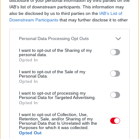
disclosure of your personal information by third parties on the
nem lett volna teljesen tiszta az indulás...
IAB’s list of downstream participants. This information may
also be disclosed by us to third parties on the
IAB’s List of
Downstream Participants
that may further disclose it to other
13:54
third parties.
Keating bejött letölteni a büntetést, megállt és
elindult, nézzük, mennyi előnye marad...
Please note that this website/app uses one or more Google
Personal Data Processing Opt Outs
services and may gather and store information including but
not limited to your visit or usage behaviour. You may click to
I want to opt-out of the Sharing of my
13:53
personal data.
grant or deny consent to Google and its third-party tags to
Opted In
Éles csata a 7-8. helyen: az egy szem élő Corvette-tel
use your data for below specified purposes in below Google
Garcia kergeti Plát a Fordban.
consent section.
I want to opt-out of the Sale of my
Personal Data.
Opted In
13:53
Közben már csak 37,5 másodperc Bergmeister lemaradása...
I want to opt-out of processing my
Personal Data for Targeted Advertising.
Opted In
13:52
I want to opt-out of Collection, Use,
Retention, Sale, and/or Sharing of my
Personal Data that Is Unrelated with the
ÉS ITT AZ ÚJABB DRÁMA! Keating stop&go
Purposes for which it was collected.
büntetést kap, mert kipörgette a kerekét a bokszban! A
Opted Out
csapatvezető bakija a Le Mans-i kategóriagyőzelembe