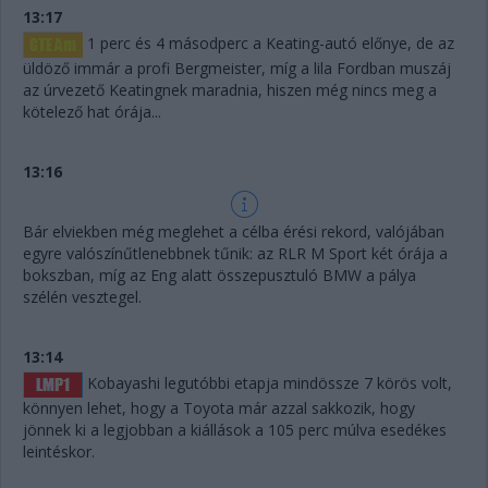
13:17
1 perc és 4 másodperc a Keating-autó előnye, de az
üldöző immár a profi Bergmeister, míg a lila Fordban muszáj
az úrvezető Keatingnek maradnia, hiszen még nincs meg a
kötelező hat órája...
13:16
Bár elviekben még meglehet a célba érési rekord, valójában
egyre valószínűtlenebbnek tűnik: az RLR M Sport két órája a
bokszban, míg az Eng alatt összepusztuló BMW a pálya
szélén vesztegel.
13:14
Kobayashi legutóbbi etapja mindössze 7 körös volt,
könnyen lehet, hogy a Toyota már azzal sakkozik, hogy
jönnek ki a legjobban a kiállások a 105 perc múlva esedékes
leintéskor.