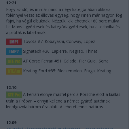
12:21
Fogy az idő, és immár mind a négy kategóriában akkora
fölénnyel vezet az éllovas egység, hogy innen már nagyon fog
fájni, ha végül elbuknak. Nézzük, kik lehetnek 160 perc múlva
Le Mans-i győztesek és kategóriagyőztesek, ha a technika és
a pilóták is kitartanak.
Toyota #7: Kobayashi, Conway, Lopez
Signatech #36: Lapierre, Negrao, Thiriet
AF Corse Ferrari #51: Calado, Pier Guidi, Serra
Keating Ford #85: Bleekemolen, Fraga, Keating
12:10
A Ferrari előnye másfél perc a Porsche előtt a kiállás
után a Próban – ennyit kellene a német gyártó autóinak
ledolgoznia három óra alatt. A lehetetlennel határos.
12:09