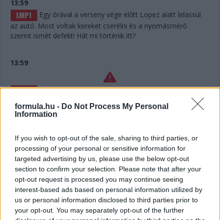
13:59
Egy órával a verseny vége előtt Lopez alatt lelassul
az autó. Most voltak kereket cserélni és a nyomásmérő
szerint ismét defekt! Hát mi történik itt?
13:59
Lelassult a #7-es Toyota! Hát ilyet!!!
formula.hu -
Do Not Process My Personal
Information
13:56
If you wish to opt-out of the sale, sharing to third parties, or
Defekt a #7-es Toyotánál, ha jól hallottuk az
processing of your personal or sensitive information for
üzenetet. De már túl is vannak a kiálláson, belefért.
targeted advertising by us, please use the below opt-out
section to confirm your selection. Please note that after your
opt-out request is processed you may continue seeing
13:55
interest-based ads based on personal information utilized by
Hát nagyjából semennyi! Úgy hat másodperc. Két
us or personal information disclosed to third parties prior to
kört kell még megtennie Keatingnek a kerékcsere előtt,
your opt-out. You may separately opt-out of the further
Bergmeister addig utol is érheti – és amúgy mintha megint