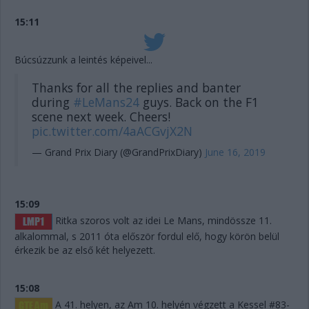
15:11
Búcsúzzunk a leintés képeivel...
Thanks for all the replies and banter
during
#LeMans24
guys. Back on the F1
scene next week. Cheers!
pic.twitter.com/4aACGvjX2N
— Grand Prix Diary (@GrandPrixDiary)
June 16, 2019
15:09
Ritka szoros volt az idei Le Mans, mindössze 11.
alkalommal, s 2011 óta először fordul elő, hogy körön belül
érkezik be az első két helyezett.
15:08
A 41. helyen, az Am 10. helyén végzett a Kessel #83-