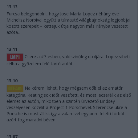
13:13
Furcsa belegondolni, hogy Jose Maria Lopez néhány éve
Michelisz Norbival együtt a túraautó-világbajnokság legjobbjai
között szerepelt – kettejük útja nagyon más irányba vezetett
azóta...
13:11
Csere a #7-esben, valószínűleg utoljára: Lopez viheti
célba a győzelem felé tartó autót!
13:10
Na kérem, lehet, hogy mégsem dőlt el az amatőr
kategória. Keating sok időt veszített, és most lecserélik az első
elemet az autón, miközben a szintén úrvezető Lindsey
veszélyesen közelít a Project 1 Porschével. Szerencséjükre a
Porsche is most áll ki, így a valamivel egy perc feletti fórból
azért fog maradni bőven.
13:07