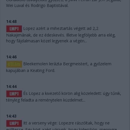
Wei Luval és Rodrigo Baptistával.
14:48
Lopez azért a miheztartás végett ad 2,2
Nakajimának, de ez édeskevés. Illetve legföljebb arra elég,
hogy fájdalmasan közel legyenek a végén...
14:46
Bleekemolen lerázta Bergmeistert, a győzelem
kapujában a Keating Ford.
14:44
És Lopez a kivezető körön alig közeledett: úgy tűnik,
tényleg feladta a reménytelen küzdelmet...
14:43
Itt a verseny vége: Lopezre rászóltak, hogy ne
erőltesse. Egy kört azért várjunk, hogy kiderüljön, mennyire