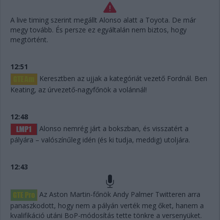
A live timing szerint megállt Alonso alatt a Toyota. De már
megy tovább. És persze ez egyáltalán nem biztos, hogy
megtörtént.
12:51
Keresztben az ujjak a kategóriát vezető Fordnál. Ben
Keating, az úrvezető-nagyfőnök a volánnál!
12:48
Alonso nemrég járt a bokszban, és visszatért a
pályára – valószínűleg idén (és ki tudja, meddig) utoljára.
12:43
Az Aston Martin-főnök Andy Palmer Twitteren arra
panaszkodott, hogy nem a pályán verték meg őket, hanem a
kvalifikáció utáni BoP-módosítás tette tönkre a versenyüket.