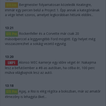
Bergmeister folyamatosan közeledik Keatingre,
immár egy percen belül a Project 1. Épp annak a kategóriának
a vége lehet szoros, amelyet legkorábban hittünk eldőlni...
13:21
Rockenfeller és a Corvette már csak 20
másodperccel a leggyengébb Ford mögött. Egy helyet még
visszaszerezhet a sokáig vezető egység.
13:20
Alonso WEC-karrierje egy időre véget ér: Nakajima
lesz a befutóember a #8-as autóban, ha célba ér, 100 perc
múlva világbajnok lesz az autó.
13:18
Ajjaj, a Risi is elég régóta a bokszban, már az amatőr
élmezőny is lehagyta őket...