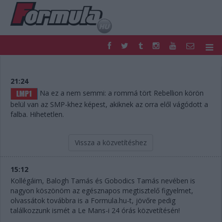
F1
PARC FERMÉ
FORMULA
MOTOR
21:24
NEMZETKÖZI
HAZAI
Na ez a nem semmi: a rommá tört Rebellion körön
RETRO
EGYÉB
belül van az SMP-khez képest, akiknek az orra elől vágódott a
falba. Hihetetlen.
PODCAST
SHOP
LIVE
TIPPJÁTÉK
DIGITÁLIS MAGAZIN
PONTÁLLÁSOK
Vissza a közvetítéshez
VERSENYNAPTÁRAK
15:12
Kollégáim, Balogh Tamás és Gobodics Tamás nevében is
nagyon köszönöm az egésznapos megtisztelő figyelmet,
olvassátok továbbra is a Formula.hu-t, jövőre pedig
találkozzunk ismét a Le Mans-i 24 órás közvetítésén!