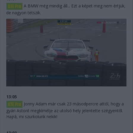
A BMW még mindig áll... Ezt a képet meg nem értjük,
de nagyon tetszik.
13:05
Jonny Adam már csak 23 másodpercre attól, hogy a
gyári Astont megkímélje az utolsó hely jelentette szégyentől.
Hajrá, mi szurkolunk nekik!
13:03