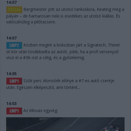
14:07
Bergmeister jött az utolsó tankolásra, Keating még a
pályán – de hamarosan neki is esedékes az utolsó kiállás. És
valószínűleg a pilótacsere.
14:07
Közben megint a bokszban járt a Signatech, Thiriet
öt kör után továbbadta az autót, jobb, ha a profi versenyző
viszi el a #36-ost a célig, és a győzelemig.
14:05
Szűk perc Alonsóék előnye a #7-es autó cseréje
után. Egészen elképesztő, ami történt...
14:03
Az éllovas egység: