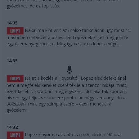
győzelmet, de ez toplistás.
14:35
Nakajima kint volt az utolsó tankoláson, így most 15
másodperccel vezet a #7-es. De Lopeznek ki kell még jönnie
egy üzemanyagfröccsre. Még így is szoros lehet a vége...
14:35
Na itt a közlés a Toyotától: Lopez első defektjénél
nem a megfelelő kereket cserélték le a szenzor hibája miatt,
ezért kellett visszajönni még egyszer... Időt akartak spórolni,
hiszen egy teljes szett csere pontosan négyszer annyi idő a
bokszban, mint egy szimpla csere – ezen mehet el a
győzelem...
14:32
Lopez kinyomja az autó szemét, időtlen idő óta