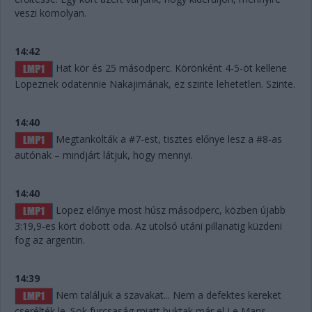
veszi komolyan.
14:42
Hat kör és 25 másodperc. Körönként 4-5-öt kellene
Lopeznek odatennie Nakajimának, ez szinte lehetetlen. Szinte.
14:40
Megtankolták a #7-est, tisztes előnye lesz a #8-as
autónak – mindjárt látjuk, hogy mennyi.
14:40
Lopez előnye most húsz másodperc, közben újabb
3:19,9-es kört dobott oda. Az utolsó utáni pillanatig küzdeni
fog az argentin.
14:39
Nem találjuk a szavakat... Nem a defektes kereket
cserélték le. Sok furcsaság miatt buktak már el Le Mans-