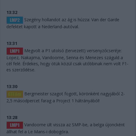
13:32
Szegény hollandot az ág is húzza: Van der Garde
defektet kapott a Nederland-autóval.
13:31
Megvolt a P1 utolsó (tervezett) versenyzőcseréje:
Lopez, Nakajima, Vandoorne, Senna és Menezes száguld a
cél felé. Érdekes, hogy ötük közül csak utóbbinak nem volt F1-
es szerződése.
13:30
Bergmeister szagot fogott, körönként nagyjából 2-
2,5 másodpercet farag a Project 1 hátrányából!
13:28
Vandoorne ült vissza az SMP-be, a belga újoncként
állhat fel a Le Mans-i dobogóra.