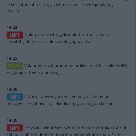
el kell jutni ahhoz, hogy célba érőként értékeljenek egy
egységet.
14:23
Nakajima most egy kör alatt öt másodpercet
veszített, de ez már valószínűleg spórolás...
14:22
Valahogy továbbment az órákkal ezelőtt leálló BMW,
Eng bejutott vele a bokszig...
14:20
Óóóóó, a gyönyörűen versenyző Duqueine
felfüggesztéshibával közlekedik nagyon-nagyon lassan...
14:20
Helyszíni jelentések szerint nem szenzorhiba történt:
két kör alatt két defektet kapott a versenyt domináló #7-es