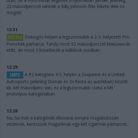
után, de a Ford-vonat végének a nyomában járnak, jelenleg
23 másodperccel vannak a Billy Johnson-féle fekete #66-os
mögött.
12:31
Dobogós helyen a legszorosabb a 2-3. helyezett Pro-
Porschék párharca: Tandy most 52 másodperccel Makowiecki
előtt, de most ő következik a kiállások sorában.
12:29
A P2 kategória 4-5. helyén a Duqueine és a United
Autosports (jelenleg Dumas és Di Resta az autókban) között
kb. két másodperc van, ez a legszorosabb csata a két
prototípus-kategóriában.
12:28
Na, ha már a kategóriák éllovasai ennyire magabiztosan
vezetnek, keressünk magunknak egy-két izgalmas párharcot...