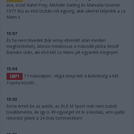
asa, ezzel Rahel Frey, Michelle Gatling és Manuela Gostner
1977 óta az első tisztán női egység, akik sikerrel teljesítik a Le
Mans-t.
15:07
És ha nem tévedek (bár ennyi ébrenlét után minden
megtörténhet), Alonso mindössze a második pilóta Woolf
Barnato után, aki első két Le Mans-ját egyaránt megnyeri.
15:04
17 másodperc. Végül ennyi lett a különbség a két
Toyota között...
15:03
Sorra érnek be az autók, az RLR M Sport már nem tudott
továbbmenni, de így is 49 egységet int le a kockás, ami újabb
rekordot jelent a 24 órás történetében!