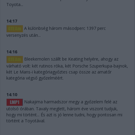
Toyota...
14:17
A különbség három másodperc 1397 perc
versenyzés után...
14:16
Bleekemolen szállt be Keating helyére, ahogy az
várható volt: két rutinos róka, két Porsche Szuperkupa-bajnok,
két Le Mans-i kategóriagyőztes csap össze az amatőr
kategória végső győzelméért.
14:10
Nakajima harmadszor megy a győzelem felé az
utolsó órában. Tavaly meglett, három éve viszont tudjuk,
hogy mi történt... És azt is jó lenne tudni, hogy pontosan mi
történt a Toyotával.