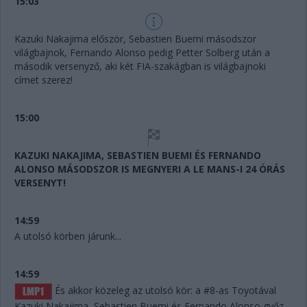
15:03
Kazuki Nakajima először, Sebastien Buemi másodszor
világbajnok, Fernando Alonso pedig Petter Solberg után a
második versenyző, aki két FIA-szakágban is világbajnoki
címet szerez!
15:00
KAZUKI NAKAJIMA, SEBASTIEN BUEMI ÉS FERNANDO
ALONSO MÁSODSZOR IS MEGNYERI A LE MANS-I 24 ÓRÁS
VERSENYT!
14:59
A utolsó körben járunk...
14:59
És akkor közeleg az utolsó kör: a #8-as Toyotával
Kazuki Nakajima, Sebastien Buemi és Fernando Alonso győz