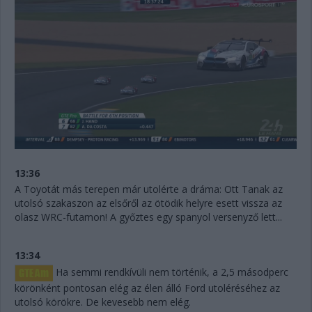
13:36
A Toyotát más terepen már utolérte a dráma: Ott Tanak az
utolsó szakaszon az elsőről az ötödik helyre esett vissza az
olasz WRC-futamon! A győztes egy spanyol versenyző lett...
13:34
Ha semmi rendkívüli nem történik, a 2,5 másodperc
körönként pontosan elég az élen álló Ford utoléréséhez az
utolsó körökre. De kevesebb nem elég.