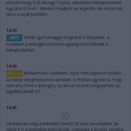
először megy 3:20 alá egy Toyota, miközben Nakajima ment
egy laza 3:24-et... Mindent megtesz az argentin, de sorsa már
nincs a saját kezében.
14:30
Példás gyorsasággal dolgozott a Duqueine, a
korábban a dobogót ostromló egység most hetedik a
kategóriájában.
14:29
Bleekemolen odalépett: nyolc másodpercre növelte
az előnyt Bergmeisterrel szemben. A Próban úgy néz ki, hogy
nem lesz Ford a dobogón, az Am-et viszont megnyerheti az
egyetlen privát GT.
14:25
Hivatalosan még a rekordot jelentő 50 autó versenyben, de
ebből 5 is a bokszban tartózkodik, márpedig a kockás zászlóig