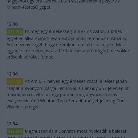
nagyjából egy óra szerelés után visszaküldték a pályára a
Minardi-festésű gépet.
12:38
És még egy érdekesség: a #97-ös Aston, a britek
egyetlen állva maradt gyári autója óriási tempóban üldözi az
Am mezőny végét, hogy elkerüljön a tökutolsó helyről. Most
egy perc a lemaradásuk a férfi-Kessel-autó mögött, de sokkal
erősebb köröket futnak.
12:36
Az Am 6-7. helyén egy érdekes csata: a lelkes japán
csapat a gyönyörű sárga Ferrarival, a Car Guy #57 jelenleg öt
másodperccel előzi az egy ponton még a győzelemre is
esélyesnek tűnő WeatherTech Ferrarit, melyet jelenleg Toni
Vilander terelget.
12:34
Magnussen és a Corvette most nyolcadik a baleset