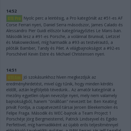
14:52
Nyolc perc a leintésig, a Pro kategóriát az #51-es AF
Corse Ferrari nyeri, Daniel Serra másodszor, James Calado és
Alessandro Pier Guidi először kategóriagyőztes Le Mans-ban.
Második lesz a #91-es Porsche, a volánnal Brunival, Lietzcel
és Makowieckivel, míg harmadik a #93-as testvérautó, a
pilóták Bamber, Tandy és Pilet. A világbajnokságot a #92-es
Porschével Kevin Estre és Michael Christensen nyeri.
14:51
Jó szokásunkhoz híven megkezdjük az
eredményhirdetést, mivel úgy tűnik, hogy minden kérdés
eldőlt, aztán legföljebb tévedünk... Az amatőr kategóriát a
mezőny egyetlen olyan nevezője nyeri, mely nem valamely
bajnokságból, hanem "önállóan" nevezett be: Ben Keating
privát Fordja, a csapatvezető társai Jeroen Bleekemolen és
Felipe Fraga. Második és WEC-bajnok a Team Project 1
Porschéje Jörg Bergmeisterrel, Patrick Lindseyvel és Egidio
Perfettivel, míg harmadikként az újabb erős teljesítménnyel
előrukkoló tavalyelőtti győztes, a JMW Ferrari zár Jeff Segallal,