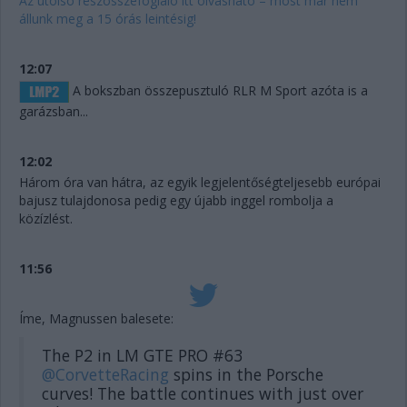
Az utolsó részösszefoglaló itt olvasható – most már nem
állunk meg a 15 órás leintésig!
12:07
A bokszban összepusztuló RLR M Sport azóta is a
garázsban...
12:02
Három óra van hátra, az egyik legjelentőségteljesebb európai
bajusz tulajdonosa pedig egy újabb inggel rombolja a
közízlést.
11:56
Íme, Magnussen balesete:
The P2 in LM GTE PRO #63
@CorvetteRacing
spins in the Porsche
curves! The battle continues with just over