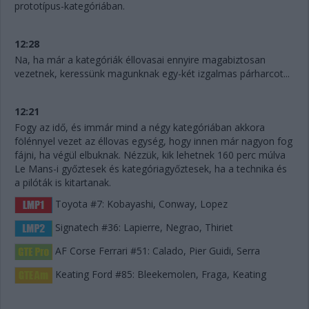
prototípus-kategóriában.
12:28
Na, ha már a kategóriák éllovasai ennyire magabiztosan
vezetnek, keressünk magunknak egy-két izgalmas párharcot...
12:21
Fogy az idő, és immár mind a négy kategóriában akkora
fölénnyel vezet az éllovas egység, hogy innen már nagyon fog
fájni, ha végül elbuknak. Nézzük, kik lehetnek 160 perc múlva
Le Mans-i győztesek és kategóriagyőztesek, ha a technika és
a pilóták is kitartanak.
Toyota #7: Kobayashi, Conway, Lopez
Signatech #36: Lapierre, Negrao, Thiriet
AF Corse Ferrari #51: Calado, Pier Guidi, Serra
Keating Ford #85: Bleekemolen, Fraga, Keating