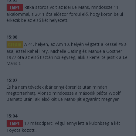
Ritka szoros volt az idei Le Mans, mindössze 11.
alkalommal, s 2011 óta először fordul elő, hogy körön belül
érkezik be az első két helyezett.
15:08
A 41. helyen, az Am 10. helyén végzett a Kessel #83-
asa, ezzel Rahel Frey, Michelle Gatling és Manuela Gostner
1977 óta az első tisztán női egység, akik sikerrel teljesítik a Le
Mans-t.
15:07
És ha nem tévedek (bár ennyi ébrenlét után minden
megtörténhet), Alonso mindössze a második pilóta Woolf
Barnato után, aki első két Le Mans-ját egyaránt megnyeri.
15:04
17 másodperc. Végül ennyi lett a különbség a két
Toyota között...