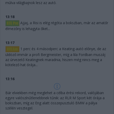
múlva világbajnok lesz az autó.
13:18
Ajjaj, a Risi is elég régóta a bokszban, már az amatőr
élmezőny is lehagyta őket...
13:17
1 perc és 4 másodperc a Keating-autó előnye, de az
üldöző immár a profi Bergmeister, míg a lila Fordban muszáj
az úrvezető Keatingnek maradnia, hiszen még nincs meg a
kötelező hat órája...
13:16
Bár elviekben még meglehet a célba érési rekord, valójában
egyre valószínűtlenebbnek tűnik: az RLR M Sport két órája a
bokszban, míg az Eng alatt összepusztuló BMW a pálya
szélén vesztegel.