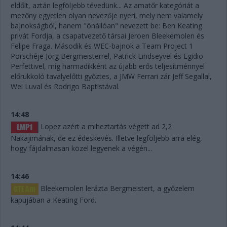
eldőlt, aztán legföljebb tévedünk... Az amatőr kategóriát a
mezőny egyetlen olyan nevezője nyeri, mely nem valamely
bajnokságból, hanem "önállóan" nevezett be: Ben Keating
privát Fordja, a csapatvezető társai Jeroen Bleekemolen és
Felipe Fraga. Második és WEC-bajnok a Team Project 1
Porschéje Jörg Bergmeisterrel, Patrick Lindseyvel és Egidio
Perfettivel, míg harmadikként az újabb erős teljesítménnyel
előrukkoló tavalyelőtti győztes, a JMW Ferrari zár Jeff Segallal,
Wei Luval és Rodrigo Baptistával.
14:48
Lopez azért a miheztartás végett ad 2,2
Nakajimának, de ez édeskevés. Illetve legföljebb arra elég,
hogy fájdalmasan közel legyenek a végén...
14:46
Bleekemolen lerázta Bergmeistert, a győzelem
kapujában a Keating Ford.