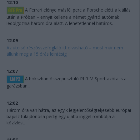
12:10
A Ferrari előnye másfél perc a Porsche előtt a kiállás
után a Próban – ennyit kellene a német gyártó autóinak
ledolgoznia három óra alatt. A lehetetlennel határos.
12:09
Az utolsó részösszefoglaló itt olvasható – most már nem
állunk meg a 15 órás leintésig!
12:07
A bokszban összepusztuló RLR M Sport azóta is a
garázsban...
12:02
Három óra van hátra, az egyik legjelentőségteljesebb európai
bajusz tulajdonosa pedig egy újabb inggel rombolja a
közízlést.
11:56