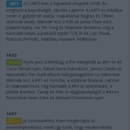
Az LMP2-ben a Signatech megvédi címét, és
megnyeri a bajnokságot. Nicolas Lapierre 4 LMP2-es indulása
során 4. győzelmét aratja, csapattársai Negrao és Thiriet,
akárcsak tavaly. Második lesz a #38-as Jackie Chan autó
(Gabirel Aubry, Ho Pin-Tung és Stephane Richelmi), míg a
harmadik helyre a pole-ból induló TDS ér be Loic Duval,
Francois Perrodo, Matthieu Vaxiviere felállásban.
14:52
Nyolc perc a leintésig, a Pro kategóriát az #51-es AF
Corse Ferrari nyeri, Daniel Serra másodszor, James Calado és
Alessandro Pier Guidi először kategóriagyőztes Le Mans-ban.
Második lesz a #91-es Porsche, a volánnal Brunival, Lietzcel
és Makowieckivel, míg harmadik a #93-as testvérautó, a
pilóták Bamber, Tandy és Pilet. A világbajnokságot a #92-es
Porschével Kevin Estre és Michael Christensen nyeri.
14:51
Jó szokásunkhoz híven megkezdjük az
eredményhirdetést, mivel úgy tűnik, hogy minden kérdés