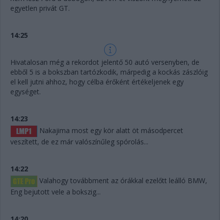
egyetlen privát GT.
14:25
Hivatalosan még a rekordot jelentő 50 autó versenyben, de
ebből 5 is a bokszban tartózkodik, márpedig a kockás zászlóig
el kell jutni ahhoz, hogy célba érőként értékeljenek egy
egységet.
14:23
Nakajima most egy kör alatt öt másodpercet
veszített, de ez már valószínűleg spórolás...
14:22
Valahogy továbbment az órákkal ezelőtt leálló BMW,
Eng bejutott vele a bokszig...
14:20