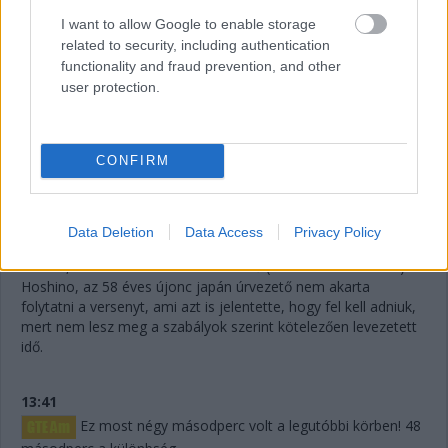
(azok közül viszont az egyik legjobb) a Le Mans-győzelem és
a vb-cím felé viszi a #36-os autót, de egy hibával mindkettőt
I want to allow Google to enable storage
elbukhatják.
related to security, including authentication
functionality and fraud prevention, and other
user protection.
13:46
Megint négy másodperc körül! 44 szekundum maradt
Keating előnyéből.
CONFIRM
13:43
Egy történet, amelyről lemaradtunk: a Fässler
Data Deletion
Data Access
Privacy Policy
Corvette-jével ütköző Dempsey-Proton azért nem megy
tovább, mert a balesetben részt vevő (sokak szerint okozó)
Hoshino, az 58 éves újonc japán úrvezető nem akarta
folytatni a versenyt, ami azt is jelentette, hogy fel kell adniuk,
mert nem lesz meg a szabályok szerint kötelezően levezetett
idő.
13:41
Ez most négy másodperc volt a legutóbbi körben! 48