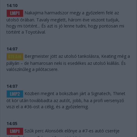
14:10
Nakajima harmadszor megy a győzelem felé az
utolsó órában. Tavaly meglett, három éve viszont tudjuk,
hogy mi történt... És azt is jó lenne tudni, hogy pontosan mi
történt a Toyotával.
14:07
Bergmeister jött az utolsó tankolásra, Keating még a
pályán – de hamarosan neki is esedékes az utolsó kiállás. És
valószínűleg a pilótacsere.
14:07
Közben megint a bokszban járt a Signatech, Thiriet
öt kör után továbbadta az autót, jobb, ha a profi versenyző
viszi el a #36-ost a célig, és a győzelemig.
14:05
Szűk perc Alonsóék előnye a #7-es autó cseréje