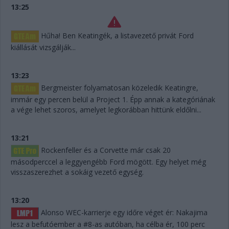
13:25
Hűha! Ben Keatingék, a listavezető privát Ford
kiállását vizsgálják...
13:23
Bergmeister folyamatosan közeledik Keatingre,
immár egy percen belül a Project 1. Épp annak a kategóriának
a vége lehet szoros, amelyet legkorábban hittünk eldőlni...
13:21
Rockenfeller és a Corvette már csak 20
másodperccel a leggyengébb Ford mögött. Egy helyet még
visszaszerezhet a sokáig vezető egység.
13:20
Alonso WEC-karrierje egy időre véget ér: Nakajima
lesz a befutóember a #8-as autóban, ha célba ér, 100 perc