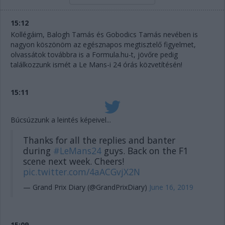
15:12
Kollégáim, Balogh Tamás és Gobodics Tamás nevében is
nagyon köszönöm az egésznapos megtisztelő figyelmet,
olvassátok továbbra is a Formula.hu-t, jövőre pedig
találkozzunk ismét a Le Mans-i 24 órás közvetítésén!
15:11
Búcsúzzunk a leintés képeivel...
Thanks for all the replies and banter
during
#LeMans24
guys. Back on the F1
scene next week. Cheers!
pic.twitter.com/4aACGvjX2N
— Grand Prix Diary (@GrandPrixDiary)
June 16, 2019
15:09