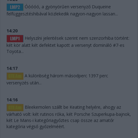
Óóóóó, a gyönyörűen versenyző Duqueine
felfüggesztéshibával közlekedik nagyon-nagyon lassan...
14:20
Helyszíni jelentések szerint nem szenzorhiba történt:
két kör alatt két defektet kapott a versenyt domináló #7-es
Toyota...
14:17
A különbség három másodperc 1397 perc
versenyzés után...
14:16
Bleekemolen szállt be Keating helyére, ahogy az
várható volt: két rutinos róka, két Porsche Szuperkupa-bajnok,
két Le Mans-i kategóriagyőztes csap össze az amatőr
kategória végső győzelméért.