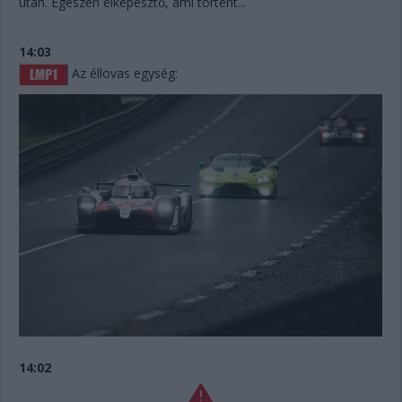
után. Egészen elképesztő, ami történt...
14:03
Az éllovas egység:
14:02