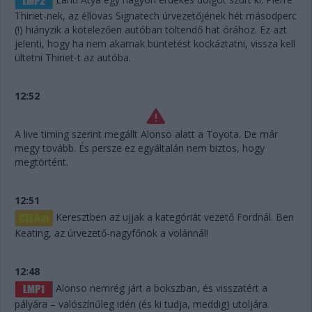
Thiriet-nek, az éllovas Signatech úrvezetőjének hét másodperc
(!) hiányzik a kötelezően autóban töltendő hat órához. Ez azt
jelenti, hogy ha nem akarnak büntetést kockáztatni, vissza kell
ültetni Thiriet-t az autóba.
12:52
A live timing szerint megállt Alonso alatt a Toyota. De már
megy tovább. És persze ez egyáltalán nem biztos, hogy
megtörtént.
12:51
Keresztben az ujjak a kategóriát vezető Fordnál. Ben
Keating, az úrvezető-nagyfőnök a volánnál!
12:48
Alonso nemrég járt a bokszban, és visszatért a
pályára – valószínűleg idén (és ki tudja, meddig) utoljára.