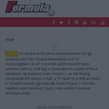
F1
PARC FERMÉ
FORMULA
MOTOR
11:21
NEMZETKÖZI
HAZAI
RETRO
EGYÉB
Az amatőrök létszáma viszont kettővel nő, így
PODCAST
SHOP
annyival azért nem lesznek kevesebben a GT-k
LIVE
TIPPJÁTÉK
összességében. Az AF Corse két autót nevezett teljes
DIGITÁLIS MAGAZIN
PONTÁLLÁSOK
szezonra (idén is, csak épp a Clearwater és a Spirit of Race
színeiben), de marad a Team Project 1, az MR Racing,
VERSENYNAPTÁRAK
Dempseyék két autója, a Gulf, a TF Sport és a #98-as Aston
is. Emellett érkezik egy második Team Project 1 Porsche,
valamint a brit Red River Sport, mely szintén Ferrarival
versenyez majd.
Vissza a közvetítéshez