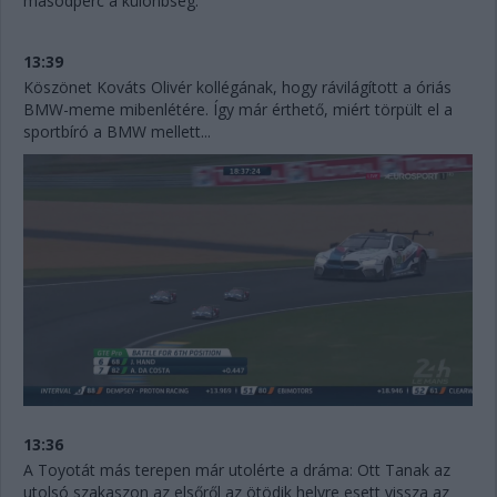
másodperc a különbség.
13:39
Köszönet Kováts Olivér kollégának, hogy rávilágított a óriás
BMW-meme mibenlétére. Így már érthető, miért törpült el a
sportbíró a BMW mellett...
13:36
A Toyotát más terepen már utolérte a dráma: Ott Tanak az
utolsó szakaszon az elsőről az ötödik helyre esett vissza az