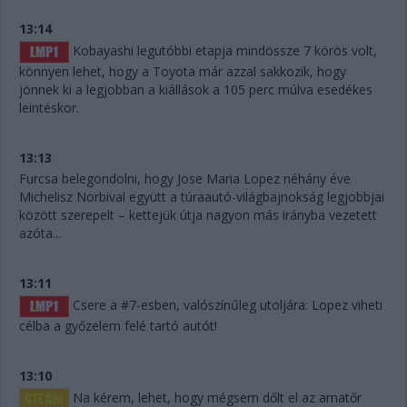
13:14
Kobayashi legutóbbi etapja mindössze 7 körös volt,
könnyen lehet, hogy a Toyota már azzal sakkozik, hogy
jönnek ki a legjobban a kiállások a 105 perc múlva esedékes
leintéskor.
13:13
Furcsa belegondolni, hogy Jose Maria Lopez néhány éve
Michelisz Norbival együtt a túraautó-világbajnokság legjobbjai
között szerepelt – kettejük útja nagyon más irányba vezetett
azóta...
13:11
Csere a #7-esben, valószínűleg utoljára: Lopez viheti
célba a győzelem felé tartó autót!
13:10
Na kérem, lehet, hogy mégsem dőlt el az amatőr