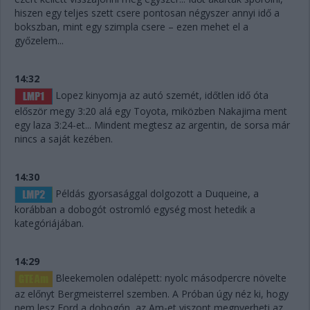
hiszen egy teljes szett csere pontosan négyszer annyi idő a
bokszban, mint egy szimpla csere – ezen mehet el a
győzelem...
14:32
Lopez kinyomja az autó szemét, időtlen idő óta
először megy 3:20 alá egy Toyota, miközben Nakajima ment
egy laza 3:24-et... Mindent megtesz az argentin, de sorsa már
nincs a saját kezében.
14:30
Példás gyorsasággal dolgozott a Duqueine, a
korábban a dobogót ostromló egység most hetedik a
kategóriájában.
14:29
Bleekemolen odalépett: nyolc másodpercre növelte
az előnyt Bergmeisterrel szemben. A Próban úgy néz ki, hogy
nem lesz Ford a dobogón, az Am-et viszont megnyerheti az