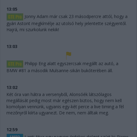
13:05
Jonny Adam már csak 23 másodpercre attól, hogy a
gyári Astont megkímélje az utolsó hely jelentette szégyentől.
Hajrá, mi szurkolunk nekik!
13:03
Philipp Eng alatt egyszercsak megállt az autó, a
BMW #81 a második Mulsanne-sikán bukóterében áll.
13:02
Két óra van hátra a versenyből, Alonsóék látszólagos
megállását pedig most már egészen biztos, hogy nem kell
komolyan vennünk, ugyanis egy-két perce a live timing a fél
mezőnyről kiírta ugyanezt. De nem, nem álltak meg.
12:59
Lanti Atya egy nagyon érdekes dolgot szúrt ki: Pierre