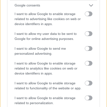
Közben már csak 37,5 másodperc Bergmeister lemaradása...
Google consents
13:52
I want to allow Google to enable storage
related to advertising like cookies on web or
device identifiers in apps.
ÉS ITT AZ ÚJABB DRÁMA! Keating stop&go
büntetést kap, mert kipörgette a kerekét a bokszban! A
I want to allow my user data to be sent to
csapatvezető bakija a Le Mans-i kategóriagyőzelembe
Google for online advertising purposes.
kerülhet!
I want to allow Google to send me
13:49
personalized advertising.
Negyven másodperc! Óriási tempóban közelít
I want to allow Google to enable storage
Bergmeister, de a Keating következő, egyben utolsó kiállása
related to analytics like cookies on web or
után valószínűleg beül majd a kétszeres Porsche Szuperkupa-,
device identifiers in apps.
illetve egyszeres Le Mans-i kategóriagyőztes Jeroen
Bleekemolen.
I want to allow Google to enable storage
related to functionality of the website or app.
13:47
Az éllovas Signatechbe visszaült Pierre Thiriet. Azóta
I want to allow Google to enable storage
már el is telt a hiányzó hét másodperce... A francia úrvezető
related to personalization.