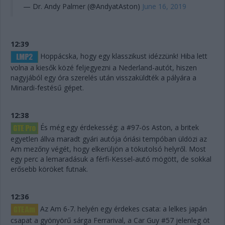
— Dr. Andy Palmer (@AndyatAston)
June 16, 2019
12:39
Hoppácska, hogy egy klasszikust idézzünk! Hiba lett
volna a kiesők közé feljegyezni a Nederland-autót, hiszen
nagyjából egy óra szerelés után visszaküldték a pályára a
Minardi-festésű gépet.
12:38
És még egy érdekesség: a #97-ös Aston, a britek
egyetlen állva maradt gyári autója óriási tempóban üldözi az
Am mezőny végét, hogy elkerüljön a tökutolsó helyről. Most
egy perc a lemaradásuk a férfi-Kessel-autó mögött, de sokkal
erősebb köröket futnak.
12:36
Az Am 6-7. helyén egy érdekes csata: a lelkes japán
csapat a gyönyörű sárga Ferrarival, a Car Guy #57 jelenleg öt