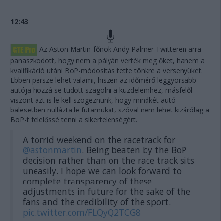
12:43
Az Aston Martin-főnök Andy Palmer Twitteren arra
panaszkodott, hogy nem a pályán verték meg őket, hanem a
kvalifikáció utáni BoP-módosítás tette tönkre a versenyüket.
Ebben persze lehet valami, hiszen az időmérő leggyorsabb
autója hozzá se tudott szagolni a küzdelemhez, másfelől
viszont azt is le kell szögeznünk, hogy mindkét autó
balesetben nullázta le futamukat, szóval nem lehet kizárólag a
BoP-t felelőssé tenni a sikertelenségért.
A torrid weekend on the racetrack for
@astonmartin
. Being beaten by the BoP
decision rather than on the race track sits
uneasily. I hope we can look forward to
complete transparency of these
adjustments in future for the sake of the
fans and the credibility of the sport.
pic.twitter.com/FLQyQ2TCG8