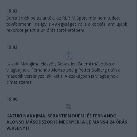
15:03
Sorra érnek be az autók, az RLR M Sport már nem tudott
továbbmenni, de így is 49 egységet int le a kockás, ami újabb
rekordot jelent a 24 órás történetében!
15:03
Kazuki Nakajima először, Sebastien Buemi másodszor
világbajnok, Fernando Alonso pedig Petter Solberg után a
második versenyző, aki két FIA-szakágban is világbajnoki
címet szerez!
15:00
KAZUKI NAKAJIMA, SEBASTIEN BUEMI ÉS FERNANDO
ALONSO MÁSODSZOR IS MEGNYERI A LE MANS-I 24 ÓRÁS
VERSENYT!