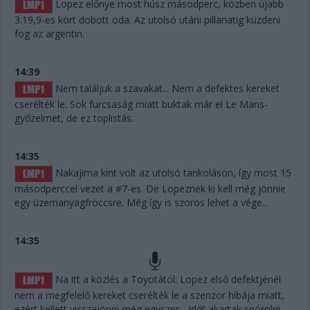
Lopez előnye most húsz másodperc, közben újabb
3:19,9-es kört dobott oda. Az utolsó utáni pillanatig küzdeni
fog az argentin.
14:39
Nem találjuk a szavakat... Nem a defektes kereket
cserélték le. Sok furcsaság miatt buktak már el Le Mans-
győzelmet, de ez toplistás.
14:35
Nakajima kint volt az utolsó tankoláson, így most 15
másodperccel vezet a #7-es. De Lopeznek ki kell még jönnie
egy üzemanyagfröccsre. Még így is szoros lehet a vége...
14:35
Na itt a közlés a Toyotától: Lopez első defektjénél
nem a megfelelő kereket cserélték le a szenzor hibája miatt,
ezért kellett visszajönni még egyszer... Időt akartak spórolni,