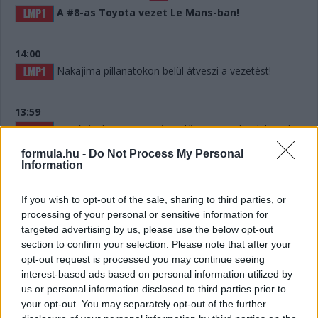
A #8-as Toyota vezet Le Mans-ban!
14:00
Nakajima pillanatokon belül átveszi a vezetést!
13:59
Egy órával a verseny vége előtt Lopez alatt lelassul
az autó. Most voltak kereket cserélni és a nyomásmérő
formula.hu -
Do Not Process My Personal
szerint ismét defekt! Hát mi történik itt?
Information
13:59
If you wish to opt-out of the sale, sharing to third parties, or
processing of your personal or sensitive information for
targeted advertising by us, please use the below opt-out
Lelassult a #7-es Toyota! Hát ilyet!!!
section to confirm your selection. Please note that after your
opt-out request is processed you may continue seeing
interest-based ads based on personal information utilized by
13:56
us or personal information disclosed to third parties prior to
your opt-out. You may separately opt-out of the further