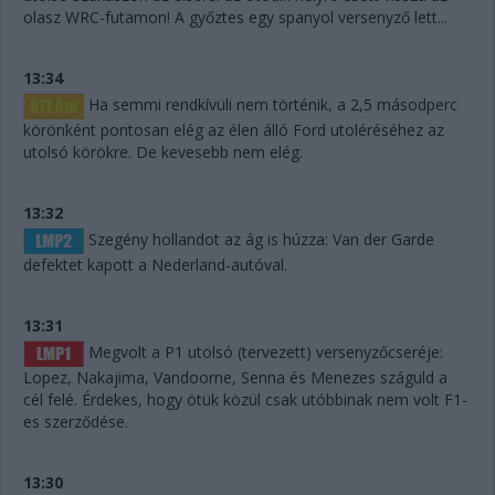
olasz WRC-futamon! A győztes egy spanyol versenyző lett...
13:34
Ha semmi rendkívüli nem történik, a 2,5 másodperc
körönként pontosan elég az élen álló Ford utoléréséhez az
utolsó körökre. De kevesebb nem elég.
13:32
Szegény hollandot az ág is húzza: Van der Garde
defektet kapott a Nederland-autóval.
13:31
Megvolt a P1 utolsó (tervezett) versenyzőcseréje:
Lopez, Nakajima, Vandoorne, Senna és Menezes száguld a
cél felé. Érdekes, hogy ötük közül csak utóbbinak nem volt F1-
es szerződése.
13:30