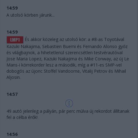
14:59
A utolsó körben járunk...
14:59
És akkor közeleg az utolsó kör: a #8-as Toyotával
Kazuki Nakajima, Sebastien Buemi és Fernando Alonso győz
és világbajnok, a hihetetlenül szerencsétlen testvérautóval
Jose Maria Lopez, Kazuki Nakajima és Mike Conway, az új Le
Mans-i körrekorder lesz a második, míg a #11-es SMP-vel
dobogós az újonc Stoffel Vandoorne, Vitalij Petrov és Mihail
Aljosin.
14:57
49 autó jelenleg a pályán, pár perc múlva új rekordot állítanak
fel a célba érők!
14:56