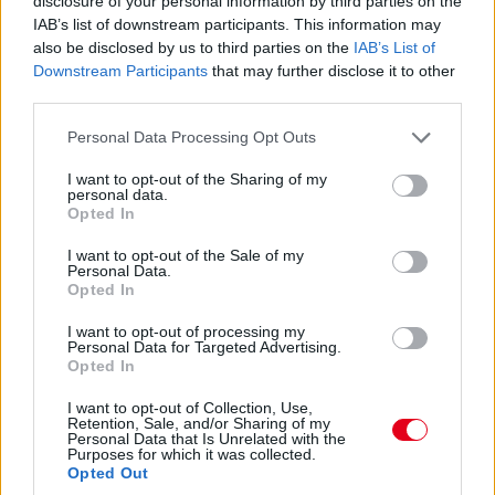
Defekt a #7-es Toyotánál, ha jól hallottuk az
disclosure of your personal information by third parties on the
IAB’s list of downstream participants. This information may
üzenetet. De már túl is vannak a kiálláson, belefért.
also be disclosed by us to third parties on the
IAB’s List of
Downstream Participants
that may further disclose it to other
13:55
third parties.
Hát nagyjából semennyi! Úgy hat másodperc. Két
Please note that this website/app uses one or more Google
Personal Data Processing Opt Outs
kört kell még megtennie Keatingnek a kerékcsere előtt,
services and may gather and store information including but
Bergmeister addig utol is érheti – és amúgy mintha megint
not limited to your visit or usage behaviour. You may click to
I want to opt-out of the Sharing of my
nem lett volna teljesen tiszta az indulás...
personal data.
grant or deny consent to Google and its third-party tags to
Opted In
use your data for below specified purposes in below Google
13:54
consent section.
I want to opt-out of the Sale of my
Keating bejött letölteni a büntetést, megállt és
Personal Data.
Opted In
elindult, nézzük, mennyi előnye marad...
I want to opt-out of processing my
Personal Data for Targeted Advertising.
13:53
Opted In
Éles csata a 7-8. helyen: az egy szem élő Corvette-tel
I want to opt-out of Collection, Use,
Garcia kergeti Plát a Fordban.
Retention, Sale, and/or Sharing of my
Personal Data that Is Unrelated with the
Purposes for which it was collected.
13:53
Opted Out