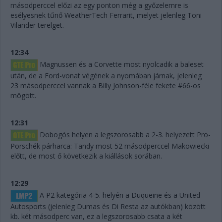
másodperccel előzi az egy ponton még a győzelemre is
esélyesnek tűnő WeatherTech Ferrarit, melyet jelenleg Toni
Vilander terelget.
12:34
Magnussen és a Corvette most nyolcadik a baleset
után, de a Ford-vonat végének a nyomában járnak, jelenleg
23 másodperccel vannak a Billy Johnson-féle fekete #66-os
mögött.
12:31
Dobogós helyen a legszorosabb a 2-3. helyezett Pro-
Porschék párharca: Tandy most 52 másodperccel Makowiecki
előtt, de most ő következik a kiállások sorában.
12:29
A P2 kategória 4-5. helyén a Duqueine és a United
Autosports (jelenleg Dumas és Di Resta az autókban) között
kb. két másodperc van, ez a legszorosabb csata a két