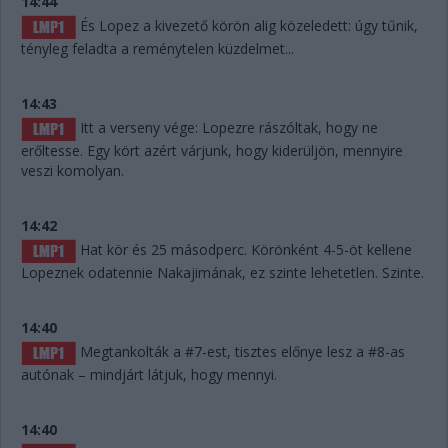
14:44
És Lopez a kivezető körön alig közeledett: úgy tűnik,
tényleg feladta a reménytelen küzdelmet...
14:43
Itt a verseny vége: Lopezre rászóltak, hogy ne
erőltesse. Egy kört azért várjunk, hogy kiderüljön, mennyire
veszi komolyan.
14:42
Hat kör és 25 másodperc. Körönként 4-5-öt kellene
Lopeznek odatennie Nakajimának, ez szinte lehetetlen. Szinte.
14:40
Megtankolták a #7-est, tisztes előnye lesz a #8-as
autónak – mindjárt látjuk, hogy mennyi.
14:40