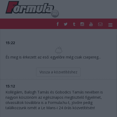
F1
PARC FERMÉ
FORMULA
MOTOR
15:22
NEMZETKÖZI
HAZAI
RETRO
EGYÉB
És meg is érkezett az eső: egyelőre még csak csepereg...
PODCAST
SHOP
LIVE
TIPPJÁTÉK
Vissza a közvetítéshez
DIGITÁLIS MAGAZIN
PONTÁLLÁSOK
VERSENYNAPTÁRAK
15:12
Kollégáim, Balogh Tamás és Gobodics Tamás nevében is
nagyon köszönöm az egésznapos megtisztelő figyelmet,
olvassátok továbbra is a Formula.hu-t, jövőre pedig
találkozzunk ismét a Le Mans-i 24 órás közvetítésén!