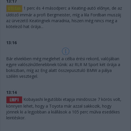
13:17
1 perc és 4 másodperc a Keating-autó előnye, de az
üldöző immár a profi Bergmeister, míg a lila Fordban muszáj
az úrvezető Keatingnek maradnia, hiszen még nincs meg a
kötelező hat órája...
13:16
Bár elviekben még meglehet a célba érési rekord, valójában
egyre valószínűtlenebbnek tűnik: az RLR M Sport két órája a
bokszban, míg az Eng alatt összepusztuló BMW a pálya
szélén vesztegel.
13:14
Kobayashi legutóbbi etapja mindössze 7 körös volt,
könnyen lehet, hogy a Toyota már azzal sakkozik, hogy
jönnek ki a legjobban a kiállások a 105 perc múlva esedékes
leintéskor.