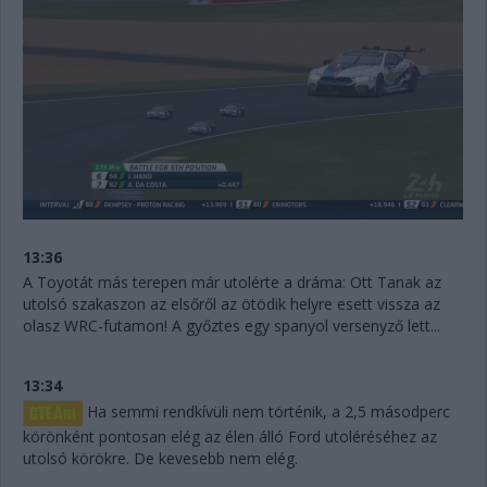
13:36
A Toyotát más terepen már utolérte a dráma: Ott Tanak az
utolsó szakaszon az elsőről az ötödik helyre esett vissza az
olasz WRC-futamon! A győztes egy spanyol versenyző lett...
13:34
Ha semmi rendkívüli nem történik, a 2,5 másodperc
körönként pontosan elég az élen álló Ford utoléréséhez az
utolsó körökre. De kevesebb nem elég.