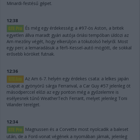
Minardi-festésű gépet.
12:38
És még egy érdekesség: a #97-ös Aston, a britek
egyetlen állva maradt gyári autója óriási tempóban üldözi az
Am mezőny végét, hogy elkerüljön a tökutolsó helyről. Most
egy perc a lemaradásuk a férfi-Kessel-autó mögött, de sokkal
erősebb köröket futnak.
12:36
Az Am 6-7. helyén egy érdekes csata: a lelkes japán
csapat a gyönyörű sárga Ferrarival, a Car Guy #57 jelenleg öt
másodperccel előzi az egy ponton még a győzelemre is
esélyesnek tűnő WeatherTech Ferrarit, melyet jelenleg Toni
Vilander terelget.
12:34
Magnussen és a Corvette most nyolcadik a baleset
után, de a Ford-vonat végének a nyomában járnak, jelenleg