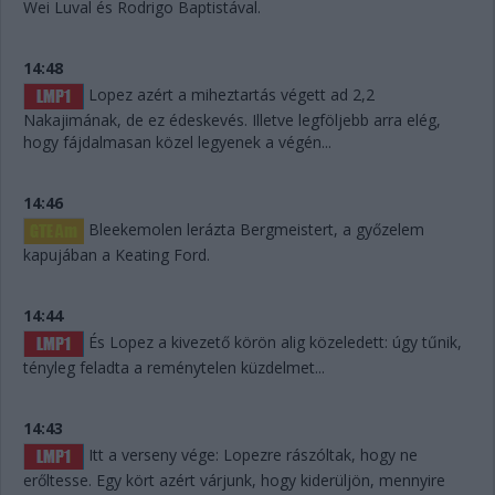
Wei Luval és Rodrigo Baptistával.
14:48
Lopez azért a miheztartás végett ad 2,2
Nakajimának, de ez édeskevés. Illetve legföljebb arra elég,
hogy fájdalmasan közel legyenek a végén...
14:46
Bleekemolen lerázta Bergmeistert, a győzelem
kapujában a Keating Ford.
14:44
És Lopez a kivezető körön alig közeledett: úgy tűnik,
tényleg feladta a reménytelen küzdelmet...
14:43
Itt a verseny vége: Lopezre rászóltak, hogy ne
erőltesse. Egy kört azért várjunk, hogy kiderüljön, mennyire