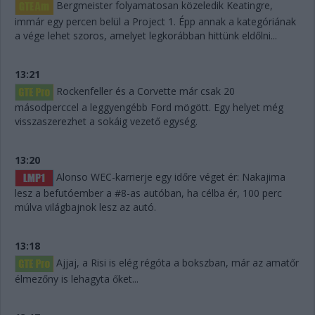
Bergmeister folyamatosan közeledik Keatingre,
immár egy percen belül a Project 1. Épp annak a kategóriának
a vége lehet szoros, amelyet legkorábban hittünk eldőlni...
13:21
Rockenfeller és a Corvette már csak 20
másodperccel a leggyengébb Ford mögött. Egy helyet még
visszaszerezhet a sokáig vezető egység.
13:20
Alonso WEC-karrierje egy időre véget ér: Nakajima
lesz a befutóember a #8-as autóban, ha célba ér, 100 perc
múlva világbajnok lesz az autó.
13:18
Ajjaj, a Risi is elég régóta a bokszban, már az amatőr
élmezőny is lehagyta őket...