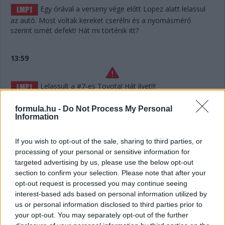
Egy órával a verseny vége előtt Lopez alatt lelassul
az autó. Most voltak kereket cserélni és a nyomásmérő
szerint ismét defekt! Hát mi történik itt?
13:59
Lelassult a #7-es Toyota! Hát ilyet!!!
formula.hu -
Do Not Process My Personal
13:56
Information
If you wish to opt-out of the sale, sharing to third parties, or
Defekt a #7-es Toyotánál, ha jól hallottuk az
processing of your personal or sensitive information for
üzenetet. De már túl is vannak a kiálláson, belefért.
targeted advertising by us, please use the below opt-out
section to confirm your selection. Please note that after your
13:55
opt-out request is processed you may continue seeing
interest-based ads based on personal information utilized by
Hát nagyjából semennyi! Úgy hat másodperc. Két
us or personal information disclosed to third parties prior to
kört kell még megtennie Keatingnek a kerékcsere előtt,
your opt-out. You may separately opt-out of the further
Bergmeister addig utol is érheti – és amúgy mintha megint