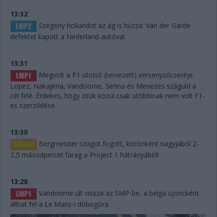
13:32
Szegény hollandot az ág is húzza: Van der Garde
defektet kapott a Nederland-autóval.
13:31
Megvolt a P1 utolsó (tervezett) versenyzőcseréje:
Lopez, Nakajima, Vandoorne, Senna és Menezes száguld a
cél felé. Érdekes, hogy ötük közül csak utóbbinak nem volt F1-
es szerződése.
13:30
Bergmeister szagot fogott, körönként nagyjából 2-
2,5 másodpercet farag a Project 1 hátrányából!
13:28
Vandoorne ült vissza az SMP-be, a belga újoncként
állhat fel a Le Mans-i dobogóra.