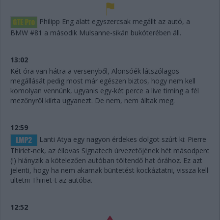
Philipp Eng alatt egyszercsak megállt az autó, a
BMW #81 a második Mulsanne-sikán bukóterében áll.
13:02
Két óra van hátra a versenyből, Alonsóék látszólagos
megállását pedig most már egészen biztos, hogy nem kell
komolyan vennünk, ugyanis egy-két perce a live timing a fél
mezőnyről kiírta ugyanezt. De nem, nem álltak meg.
12:59
Lanti Atya egy nagyon érdekes dolgot szúrt ki: Pierre
Thiriet-nek, az éllovas Signatech úrvezetőjének hét másodperc
(!) hiányzik a kötelezően autóban töltendő hat órához. Ez azt
jelenti, hogy ha nem akarnak büntetést kockáztatni, vissza kell
ültetni Thiriet-t az autóba.
12:52