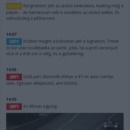
Bergmeister jött az utolsó tankolásra, Keating még a
pályán – de hamarosan neki is esedékes az utolsó kiállás. És
valószínűleg a pilótacsere.
14:07
Közben megint a bokszban járt a Signatech, Thiriet
öt kör után továbbadta az autót, jobb, ha a profi versenyző
viszi el a #36-ost a célig, és a győzelemig.
14:05
Szűk perc Alonsóék előnye a #7-es autó cseréje
után. Egészen elképesztő, ami történt...
14:03
Az éllovas egység: