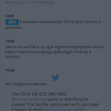
állunk meg a 15 órás leintésig!
12:07
A bokszban összepusztuló RLR M Sport azóta is a
garázsban...
12:02
Három óra van hátra, az egyik legjelentőségteljesebb európai
bajusz tulajdonosa pedig egy újabb inggel rombolja a
közízlést.
11:56
Íme, Magnussen balesete:
The P2 in LM GTE PRO #63
@CorvetteRacing
spins in the Porsche
curves! The battle continues with just over
3 hours to go!
@janmagnussen
#WEC