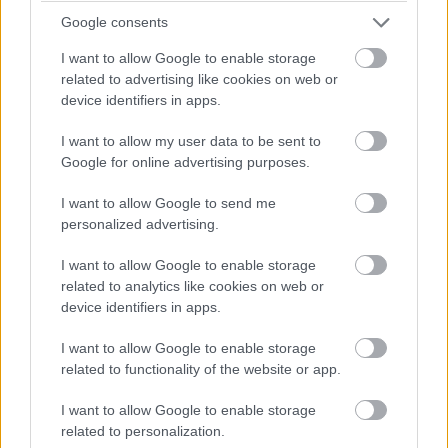
kerülhet!
Google consents
13:49
I want to allow Google to enable storage
related to advertising like cookies on web or
Negyven másodperc! Óriási tempóban közelít
device identifiers in apps.
Bergmeister, de a Keating következő, egyben utolsó kiállása
után valószínűleg beül majd a kétszeres Porsche Szuperkupa-,
I want to allow my user data to be sent to
illetve egyszeres Le Mans-i kategóriagyőztes Jeroen
Google for online advertising purposes.
Bleekemolen.
I want to allow Google to send me
13:47
personalized advertising.
Az éllovas Signatechbe visszaült Pierre Thiriet. Azóta
I want to allow Google to enable storage
már el is telt a hiányzó hét másodperce... A francia úrvezető
(azok közül viszont az egyik legjobb) a Le Mans-győzelem és
related to analytics like cookies on web or
a vb-cím felé viszi a #36-os autót, de egy hibával mindkettőt
device identifiers in apps.
elbukhatják.
I want to allow Google to enable storage
related to functionality of the website or app.
13:46
Megint négy másodperc körül! 44 szekundum maradt
I want to allow Google to enable storage
Keating előnyéből.
related to personalization.