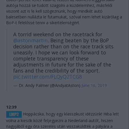
autója hozzá se tudott szagolni a küzdelemhez, másfelől
viszont azt is le kell szögeznünk, hogy mindkét autó
balesetben nullázta le futamukat, szóval nem lehet kizárólag a
BoP-t felelőssé tenni a sikertelenségért.
A torrid weekend on the racetrack for
@astonmartin
. Being beaten by the BoP
decision rather than on the race track sits
uneasily. I hope we can look forward to
complete transparency of these
adjustments in future for the sake of the
fans and the credibility of the sport.
pic.twitter.com/FLQyQ2TCG8
— Dr. Andy Palmer (@AndyatAston)
June 16, 2019
12:39
Hoppácska, hogy egy klasszikust idézzünk! Hiba lett
volna a kiesők közé feljegyezni a Nederland-autót, hiszen
nagyjából egy óra szerelés után visszaküldték a pályára a