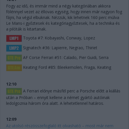
Fogy az idő, és immár mind a négy kategóriában akkora
fölénnyel vezet az éllovas egység, hogy innen már nagyon fog
fájni, ha végül elbuknak. Nézzük, kik lehetnek 160 perc múlva
Le Mans-i győztesek és kategóriagyőztesek, ha a technika és
a pilóták is kitartanak.
Toyota #7: Kobayashi, Conway, Lopez
Signatech #36: Lapierre, Negrao, Thiriet
AF Corse Ferrari #51: Calado, Pier Guidi, Serra
Keating Ford #85: Bleekemolen, Fraga, Keating
12:10
A Ferrari előnye másfél perc a Porsche előtt a kiállás
után a Próban – ennyit kellene a német gyártó autóinak
ledolgoznia három óra alatt. A lehetetlennel határos.
12:09
Az utolsó részösszefoglaló itt olvasható – most már nem