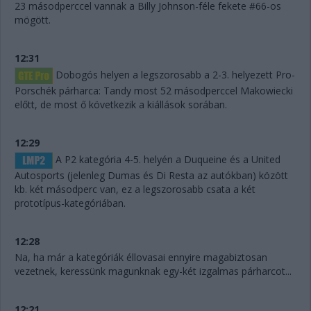
23 másodperccel vannak a Billy Johnson-féle fekete #66-os
mögött.
12:31
Dobogós helyen a legszorosabb a 2-3. helyezett Pro-
Porschék párharca: Tandy most 52 másodperccel Makowiecki
előtt, de most ő következik a kiállások sorában.
12:29
A P2 kategória 4-5. helyén a Duqueine és a United
Autosports (jelenleg Dumas és Di Resta az autókban) között
kb. két másodperc van, ez a legszorosabb csata a két
prototípus-kategóriában.
12:28
Na, ha már a kategóriák éllovasai ennyire magabiztosan
vezetnek, keressünk magunknak egy-két izgalmas párharcot...
12:21