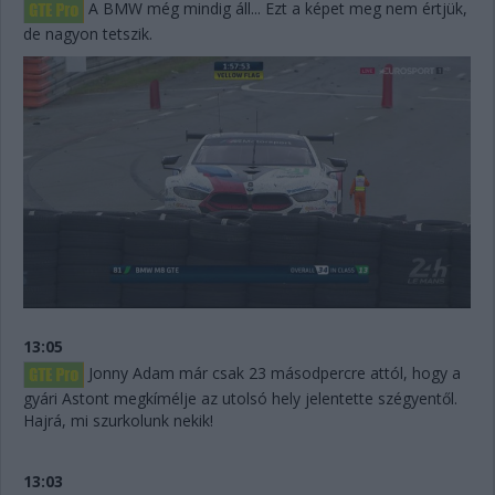
A BMW még mindig áll... Ezt a képet meg nem értjük,
de nagyon tetszik.
13:05
Jonny Adam már csak 23 másodpercre attól, hogy a
gyári Astont megkímélje az utolsó hely jelentette szégyentől.
Hajrá, mi szurkolunk nekik!
13:03