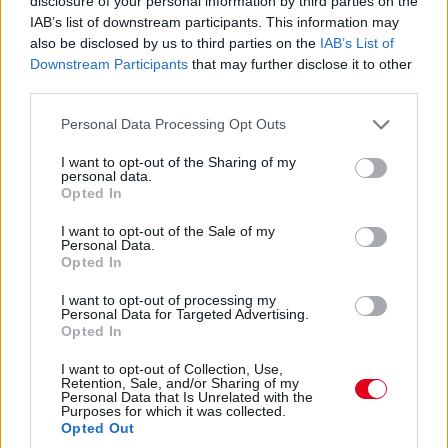
disclosure of your personal information by third parties on the
nem lett volna teljesen tiszta az indulás...
IAB’s list of downstream participants. This information may
also be disclosed by us to third parties on the
IAB’s List of
13:54
Downstream Participants
that may further disclose it to other
Keating bejött letölteni a büntetést, megállt és
third parties.
elindult, nézzük, mennyi előnye marad...
Please note that this website/app uses one or more Google
Personal Data Processing Opt Outs
services and may gather and store information including but
13:53
not limited to your visit or usage behaviour. You may click to
I want to opt-out of the Sharing of my
personal data.
Éles csata a 7-8. helyen: az egy szem élő Corvette-tel
grant or deny consent to Google and its third-party tags to
Opted In
use your data for below specified purposes in below Google
Garcia kergeti Plát a Fordban.
consent section.
I want to opt-out of the Sale of my
Personal Data.
13:53
Opted In
Közben már csak 37,5 másodperc Bergmeister lemaradása...
I want to opt-out of processing my
Personal Data for Targeted Advertising.
Opted In
13:52
I want to opt-out of Collection, Use,
Retention, Sale, and/or Sharing of my
ÉS ITT AZ ÚJABB DRÁMA! Keating stop&go
Personal Data that Is Unrelated with the
büntetést kap, mert kipörgette a kerekét a bokszban! A
Purposes for which it was collected.
Opted Out
csapatvezető bakija a Le Mans-i kategóriagyőzelembe