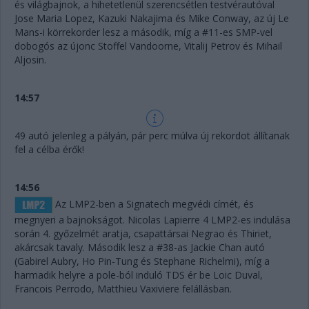
és világbajnok, a hihetetlenül szerencsétlen testvérautóval
Jose Maria Lopez, Kazuki Nakajima és Mike Conway, az új Le
Mans-i körrekorder lesz a második, míg a #11-es SMP-vel
dobogós az újonc Stoffel Vandoorne, Vitalij Petrov és Mihail
Aljosin.
14:57
49 autó jelenleg a pályán, pár perc múlva új rekordot állítanak
fel a célba érők!
14:56
Az LMP2-ben a Signatech megvédi címét, és
megnyeri a bajnokságot. Nicolas Lapierre 4 LMP2-es indulása
során 4. győzelmét aratja, csapattársai Negrao és Thiriet,
akárcsak tavaly. Második lesz a #38-as Jackie Chan autó
(Gabirel Aubry, Ho Pin-Tung és Stephane Richelmi), míg a
harmadik helyre a pole-ból induló TDS ér be Loic Duval,
Francois Perrodo, Matthieu Vaxiviere felállásban.