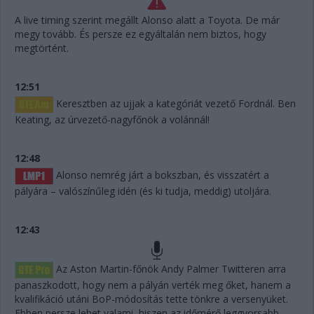
A live timing szerint megállt Alonso alatt a Toyota. De már
megy tovább. És persze ez egyáltalán nem biztos, hogy
megtörtént.
12:51
Keresztben az ujjak a kategóriát vezető Fordnál. Ben
Keating, az úrvezető-nagyfőnök a volánnál!
12:48
Alonso nemrég járt a bokszban, és visszatért a
pályára – valószínűleg idén (és ki tudja, meddig) utoljára.
12:43
Az Aston Martin-főnök Andy Palmer Twitteren arra
panaszkodott, hogy nem a pályán verték meg őket, hanem a
kvalifikáció utáni BoP-módosítás tette tönkre a versenyüket.
Ebben persze lehet valami, hiszen az időmérő leggyorsabb