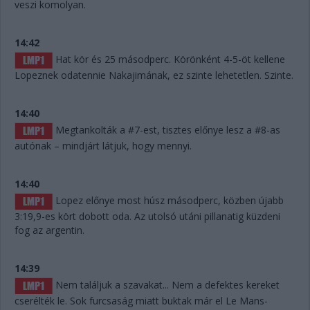
veszi komolyan.
14:42
Hat kör és 25 másodperc. Körönként 4-5-öt kellene
Lopeznek odatennie Nakajimának, ez szinte lehetetlen. Szinte.
14:40
Megtankolták a #7-est, tisztes előnye lesz a #8-as
autónak – mindjárt látjuk, hogy mennyi.
14:40
Lopez előnye most húsz másodperc, közben újabb
3:19,9-es kört dobott oda. Az utolsó utáni pillanatig küzdeni
fog az argentin.
14:39
Nem találjuk a szavakat... Nem a defektes kereket
cserélték le. Sok furcsaság miatt buktak már el Le Mans-