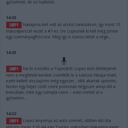
győzelmet, de ez toplistás.
14:35
Nakajima kint volt az utolsó tankoláson, így most 15
másodperccel vezet a #7-es. De Lopeznek ki kell még jönnie
egy üzemanyagfröccsre. Még így is szoros lehet a vége...
14:35
Na itt a közlés a Toyotától: Lopez első defektjénél
nem a megfelelő kereket cserélték le a szenzor hibája miatt,
ezért kellett visszajönni még egyszer... Időt akartak spórolni,
hiszen egy teljes szett csere pontosan négyszer annyi idő a
bokszban, mint egy szimpla csere – ezen mehet el a
győzelem...
14:32
Lopez kinyomja az autó szemét, időtlen idő óta
először megy 3:20 alá egy Toyota, miközben Nakajima ment