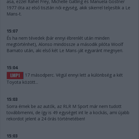
asa, ezzel Rahel Frey, Michelle Gatling és Manuela Gostner
1977 óta az első tisztán női egység, akik sikerrel teljesítik a Le
Mans-t.
15:07
És ha nem tévedek (bár ennyi ébrenlét után minden
megtörténhet), Alonso mindössze a második pilóta Woolf
Barnato után, aki első két Le Mans-ját egyaránt megnyeri.
15:04
17 másodperc. Végül ennyi lett a különbség a két
Toyota között...
15:03
Sorra érnek be az autók, az RLR M Sport már nem tudott
továbbmenni, de így is 49 egységet int le a kockás, ami újabb
rekordot jelent a 24 órás történetében!
15:03