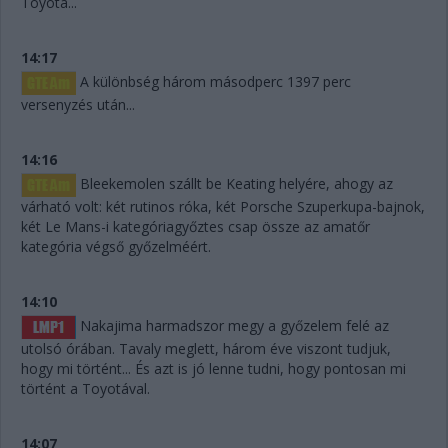
Toyota...
14:17
A különbség három másodperc 1397 perc
versenyzés után...
14:16
Bleekemolen szállt be Keating helyére, ahogy az
várható volt: két rutinos róka, két Porsche Szuperkupa-bajnok,
két Le Mans-i kategóriagyőztes csap össze az amatőr
kategória végső győzelméért.
14:10
Nakajima harmadszor megy a győzelem felé az
utolsó órában. Tavaly meglett, három éve viszont tudjuk,
hogy mi történt... És azt is jó lenne tudni, hogy pontosan mi
történt a Toyotával.
14:07