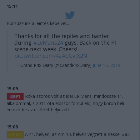
15:11
Búcsúzzunk a leintés képeivel...
Thanks for all the replies and banter
during
#LeMans24
guys. Back on the F1
scene next week. Cheers!
pic.twitter.com/4aACGvjX2N
— Grand Prix Diary (@GrandPrixDiary)
June 16, 2019
15:09
Ritka szoros volt az idei Le Mans, mindössze 11.
alkalommal, s 2011 óta először fordul elő, hogy körön belül
érkezik be az első két helyezett.
15:08
A 41. helyen, az Am 10. helyén végzett a Kessel #83-