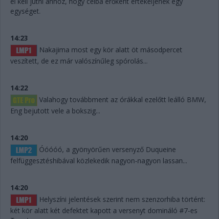
el kell jutni ahhoz, hogy célba érőként értékeljenek egy
egységet.
14:23
Nakajima most egy kör alatt öt másodpercet
veszített, de ez már valószínűleg spórolás...
14:22
Valahogy továbbment az órákkal ezelőtt leálló BMW,
Eng bejutott vele a bokszig...
14:20
Óóóóó, a gyönyörűen versenyző Duqueine
felfüggesztéshibával közlekedik nagyon-nagyon lassan...
14:20
Helyszíni jelentések szerint nem szenzorhiba történt:
két kör alatt két defektet kapott a versenyt domináló #7-es