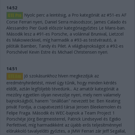
14:52
Nyolc perc a leintésig, a Pro kategóriát az #51-es AF
Corse Ferrari nyeri, Daniel Serra másodszor, James Calado és
Alessandro Pier Guidi először kategóriagyőztes Le Mans-ban.
Második lesz a #91-es Porsche, a volánnal Brunival, Lietzcel
és Makowieckivel, míg harmadik a #93-as testvérautó, a
pilóták Bamber, Tandy és Pilet. A világbajnokságot a #92-es
Porschével Kevin Estre és Michael Christensen nyeri.
14:51
Jó szokásunkhoz híven megkezdjük az
eredményhirdetést, mivel úgy tűnik, hogy minden kérdés
eldőlt, aztán legföljebb tévedünk... Az amatőr kategóriát a
mezőny egyetlen olyan nevezője nyeri, mely nem valamely
bajnokságból, hanem "önállóan" nevezett be: Ben Keating
privát Fordja, a csapatvezető társai Jeroen Bleekemolen és
Felipe Fraga. Második és WEC-bajnok a Team Project 1
Porschéje Jörg Bergmeisterrel, Patrick Lindseyvel és Egidio
Perfettivel, míg harmadikként az újabb erős teljesítménnyel
előrukkoló tavalyelőtti győztes, a JMW Ferrari zár Jeff Segallal,