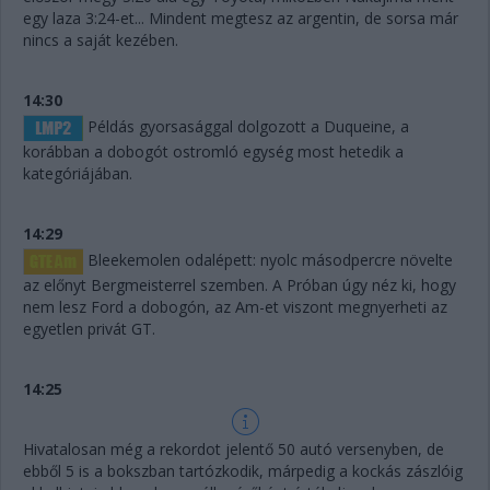
egy laza 3:24-et... Mindent megtesz az argentin, de sorsa már
nincs a saját kezében.
14:30
Példás gyorsasággal dolgozott a Duqueine, a
korábban a dobogót ostromló egység most hetedik a
kategóriájában.
14:29
Bleekemolen odalépett: nyolc másodpercre növelte
az előnyt Bergmeisterrel szemben. A Próban úgy néz ki, hogy
nem lesz Ford a dobogón, az Am-et viszont megnyerheti az
egyetlen privát GT.
14:25
Hivatalosan még a rekordot jelentő 50 autó versenyben, de
ebből 5 is a bokszban tartózkodik, márpedig a kockás zászlóig