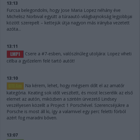
13:13
Furcsa belegondolni, hogy Jose Maria Lopez néhány éve
Michelisz Norbival együtt a túraautó-világbajnokság legjobbjai
között szerepelt – kettejük útja nagyon más irányba vezetett
azóta...
13:11
Csere a #7-esben, valószínűleg utoljára: Lopez viheti
célba a győzelem felé tartó autót!
13:10
Na kérem, lehet, hogy mégsem dőlt el az amatőr
kategória. Keating sok időt veszített, és most lecserélik az első
elemet az autón, miközben a szintén úrvezető Lindsey
veszélyesen közelít a Project 1 Porschével. Szerencséjükre a
Porsche is most áll ki, így a valamivel egy perc feletti fórból
azért fog maradni bőven.
13:07