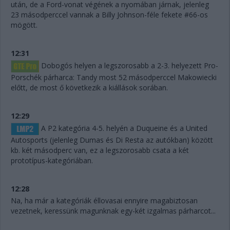
után, de a Ford-vonat végének a nyomában járnak, jelenleg
23 másodperccel vannak a Billy Johnson-féle fekete #66-os
mögött.
12:31
Dobogós helyen a legszorosabb a 2-3. helyezett Pro-
Porschék párharca: Tandy most 52 másodperccel Makowiecki
előtt, de most ő következik a kiállások sorában.
12:29
A P2 kategória 4-5. helyén a Duqueine és a United
Autosports (jelenleg Dumas és Di Resta az autókban) között
kb. két másodperc van, ez a legszorosabb csata a két
prototípus-kategóriában.
12:28
Na, ha már a kategóriák éllovasai ennyire magabiztosan
vezetnek, keressünk magunknak egy-két izgalmas párharcot...