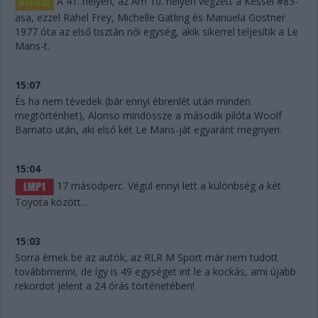
A 41. helyen, az Am 10. helyén végzett a Kessel #83-
asa, ezzel Rahel Frey, Michelle Gatling és Manuela Gostner
1977 óta az első tisztán női egység, akik sikerrel teljesítik a Le
Mans-t.
15:07
És ha nem tévedek (bár ennyi ébrenlét után minden
megtörténhet), Alonso mindössze a második pilóta Woolf
Barnato után, aki első két Le Mans-ját egyaránt megnyeri.
15:04
17 másodperc. Végül ennyi lett a különbség a két
Toyota között...
15:03
Sorra érnek be az autók, az RLR M Sport már nem tudott
továbbmenni, de így is 49 egységet int le a kockás, ami újabb
rekordot jelent a 24 órás történetében!