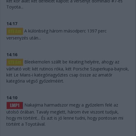
két kör alatt két defektet kapott a versenyt domináló #7-es
Toyota...
14:17
A különbség három másodperc 1397 perc
versenyzés után...
14:16
Bleekemolen szállt be Keating helyére, ahogy az
várható volt: két rutinos róka, két Porsche Szuperkupa-bajnok,
két Le Mans-i kategóriagyőztes csap össze az amatőr
kategória végső győzelméért.
14:10
Nakajima harmadszor megy a győzelem felé az
utolsó órában. Tavaly meglett, három éve viszont tudjuk,
hogy mi történt... És azt is jó lenne tudni, hogy pontosan mi
történt a Toyotával.