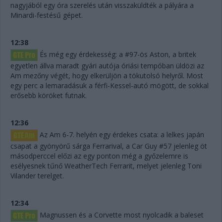
nagyjából egy óra szerelés után visszaküldték a pályára a
Minardi-festésű gépet.
12:38
És még egy érdekesség: a #97-ös Aston, a britek
egyetlen állva maradt gyári autója óriási tempóban üldözi az
Am mezőny végét, hogy elkerüljön a tökutolsó helyről. Most
egy perc a lemaradásuk a férfi-Kessel-autó mögött, de sokkal
erősebb köröket futnak.
12:36
Az Am 6-7. helyén egy érdekes csata: a lelkes japán
csapat a gyönyörű sárga Ferrarival, a Car Guy #57 jelenleg öt
másodperccel előzi az egy ponton még a győzelemre is
esélyesnek tűnő WeatherTech Ferrarit, melyet jelenleg Toni
Vilander terelget.
12:34
Magnussen és a Corvette most nyolcadik a baleset