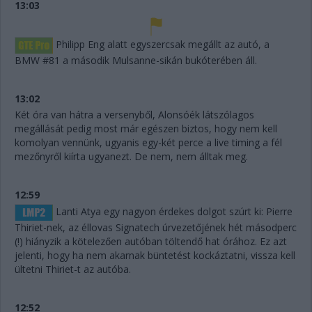
13:03
Philipp Eng alatt egyszercsak megállt az autó, a
BMW #81 a második Mulsanne-sikán bukóterében áll.
13:02
Két óra van hátra a versenyből, Alonsóék látszólagos
megállását pedig most már egészen biztos, hogy nem kell
komolyan vennünk, ugyanis egy-két perce a live timing a fél
mezőnyről kiírta ugyanezt. De nem, nem álltak meg.
12:59
Lanti Atya egy nagyon érdekes dolgot szúrt ki: Pierre
Thiriet-nek, az éllovas Signatech úrvezetőjének hét másodperc
(!) hiányzik a kötelezően autóban töltendő hat órához. Ez azt
jelenti, hogy ha nem akarnak büntetést kockáztatni, vissza kell
ültetni Thiriet-t az autóba.
12:52