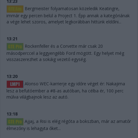
13:23
Bergmeister folyamatosan közeledik Keatingre,
immár egy percen belül a Project 1. Épp annak a kategóriának
a vége lehet szoros, amelyet legkorábban hittünk eldőlni...
13:21
Rockenfeller és a Corvette már csak 20
másodperccel a leggyengébb Ford mögött. Egy helyet még
visszaszerezhet a sokáig vezető egység.
13:20
Alonso WEC-karrierje egy időre véget ér: Nakajima
lesz a befutóember a #8-as autóban, ha célba ér, 100 perc
múlva világbajnok lesz az autó.
13:18
Ajjaj, a Risi is elég régóta a bokszban, már az amatőr
élmezőny is lehagyta őket...