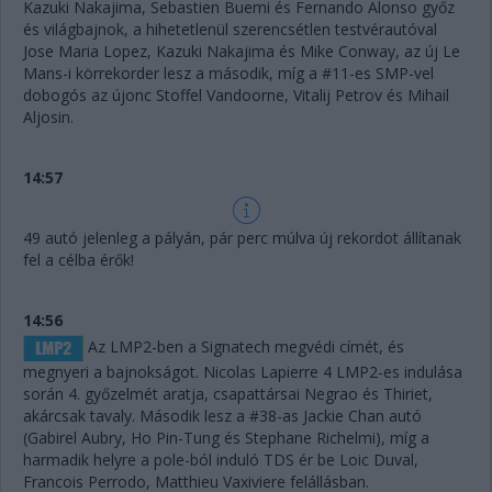
Kazuki Nakajima, Sebastien Buemi és Fernando Alonso győz
és világbajnok, a hihetetlenül szerencsétlen testvérautóval
Jose Maria Lopez, Kazuki Nakajima és Mike Conway, az új Le
Mans-i körrekorder lesz a második, míg a #11-es SMP-vel
dobogós az újonc Stoffel Vandoorne, Vitalij Petrov és Mihail
Aljosin.
14:57
49 autó jelenleg a pályán, pár perc múlva új rekordot állítanak
fel a célba érők!
14:56
Az LMP2-ben a Signatech megvédi címét, és
megnyeri a bajnokságot. Nicolas Lapierre 4 LMP2-es indulása
során 4. győzelmét aratja, csapattársai Negrao és Thiriet,
akárcsak tavaly. Második lesz a #38-as Jackie Chan autó
(Gabirel Aubry, Ho Pin-Tung és Stephane Richelmi), míg a
harmadik helyre a pole-ból induló TDS ér be Loic Duval,
Francois Perrodo, Matthieu Vaxiviere felállásban.