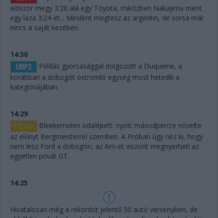
először megy 3:20 alá egy Toyota, miközben Nakajima ment
egy laza 3:24-et... Mindent megtesz az argentin, de sorsa már
nincs a saját kezében.
14:30
Példás gyorsasággal dolgozott a Duqueine, a
korábban a dobogót ostromló egység most hetedik a
kategóriájában.
14:29
Bleekemolen odalépett: nyolc másodpercre növelte
az előnyt Bergmeisterrel szemben. A Próban úgy néz ki, hogy
nem lesz Ford a dobogón, az Am-et viszont megnyerheti az
egyetlen privát GT.
14:25
Hivatalosan még a rekordot jelentő 50 autó versenyben, de