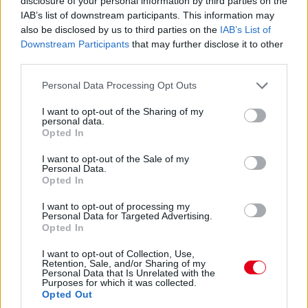
disclosure of your personal information by third parties on the
Bergmeister addig utol is érheti – és amúgy mintha megint
nem lett volna teljesen tiszta az indulás...
IAB’s list of downstream participants. This information may
also be disclosed by us to third parties on the
IAB’s List of
Downstream Participants
that may further disclose it to other
13:54
third parties.
Keating bejött letölteni a büntetést, megállt és
Please note that this website/app uses one or more Google
elindult, nézzük, mennyi előnye marad...
Personal Data Processing Opt Outs
services and may gather and store information including but
not limited to your visit or usage behaviour. You may click to
I want to opt-out of the Sharing of my
personal data.
13:53
grant or deny consent to Google and its third-party tags to
Opted In
Éles csata a 7-8. helyen: az egy szem élő Corvette-tel
use your data for below specified purposes in below Google
consent section.
Garcia kergeti Plát a Fordban.
I want to opt-out of the Sale of my
Personal Data.
Opted In
13:53
I want to opt-out of processing my
Közben már csak 37,5 másodperc Bergmeister lemaradása...
Personal Data for Targeted Advertising.
Opted In
13:52
I want to opt-out of Collection, Use,
Retention, Sale, and/or Sharing of my
Personal Data that Is Unrelated with the
ÉS ITT AZ ÚJABB DRÁMA! Keating stop&go
Purposes for which it was collected.
Opted Out
büntetést kap, mert kipörgette a kerekét a bokszban! A