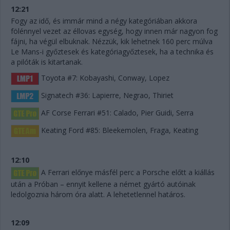
12:21
Fogy az idő, és immár mind a négy kategóriában akkora
fölénnyel vezet az éllovas egység, hogy innen már nagyon fog
fájni, ha végül elbuknak. Nézzük, kik lehetnek 160 perc múlva
Le Mans-i győztesek és kategóriagyőztesek, ha a technika és
a pilóták is kitartanak.
Toyota #7: Kobayashi, Conway, Lopez
Signatech #36: Lapierre, Negrao, Thiriet
AF Corse Ferrari #51: Calado, Pier Guidi, Serra
Keating Ford #85: Bleekemolen, Fraga, Keating
12:10
A Ferrari előnye másfél perc a Porsche előtt a kiállás
után a Próban – ennyit kellene a német gyártó autóinak
ledolgoznia három óra alatt. A lehetetlennel határos.
12:09