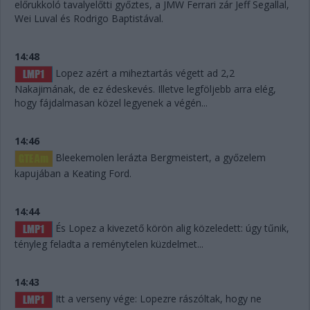
előrukkoló tavalyelőtti győztes, a JMW Ferrari zár Jeff Segallal,
Wei Luval és Rodrigo Baptistával.
14:48
Lopez azért a miheztartás végett ad 2,2
Nakajimának, de ez édeskevés. Illetve legföljebb arra elég,
hogy fájdalmasan közel legyenek a végén...
14:46
Bleekemolen lerázta Bergmeistert, a győzelem
kapujában a Keating Ford.
14:44
És Lopez a kivezető körön alig közeledett: úgy tűnik,
tényleg feladta a reménytelen küzdelmet...
14:43
Itt a verseny vége: Lopezre rászóltak, hogy ne