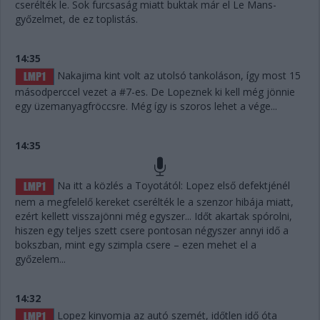
cserélték le. Sok furcsaság miatt buktak már el Le Mans-
győzelmet, de ez toplistás.
14:35
Nakajima kint volt az utolsó tankoláson, így most 15
másodperccel vezet a #7-es. De Lopeznek ki kell még jönnie
egy üzemanyagfröccsre. Még így is szoros lehet a vége...
14:35
Na itt a közlés a Toyotától: Lopez első defektjénél
nem a megfelelő kereket cserélték le a szenzor hibája miatt,
ezért kellett visszajönni még egyszer... Időt akartak spórolni,
hiszen egy teljes szett csere pontosan négyszer annyi idő a
bokszban, mint egy szimpla csere – ezen mehet el a
győzelem...
14:32
Lopez kinyomja az autó szemét, időtlen idő óta