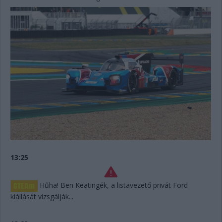
13:25
Hűha! Ben Keatingék, a listavezető privát Ford
kiállását vizsgálják...