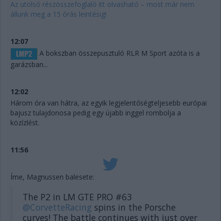
Az utolsó részösszefoglaló itt olvasható – most már nem
állunk meg a 15 órás leintésig!
12:07
A bokszban összepusztuló RLR M Sport azóta is a
garázsban...
12:02
Három óra van hátra, az egyik legjelentőségteljesebb európai
bajusz tulajdonosa pedig egy újabb inggel rombolja a
közízlést.
11:56
Íme, Magnussen balesete:
The P2 in LM GTE PRO #63
@CorvetteRacing
spins in the Porsche
curves! The battle continues with just over