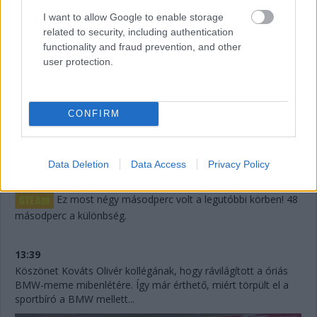
Keating előnyéből.
I want to allow Google to enable storage
related to security, including authentication
13:43
functionality and fraud prevention, and other
Egy történet, amelyről lemaradtunk: a Fässler
user protection.
Corvette-jével ütköző Dempsey-Proton azért nem megy
tovább, mert a balesetben részt vevő (sokak szerint okozó)
Hoshino, az 58 éves újonc japán úrvezető nem akarta
folytatni a versenyt, ami azt is jelentette, hogy fel kell adniuk,
CONFIRM
mert nem lesz meg a szabályok szerint kötelezően levezetett
idő.
Data Deletion
Data Access
Privacy Policy
13:41
Ez most négy másodperc volt a legutóbbi körben! 48
másodperc a különbség.
13:39
Köszönet Kováts Olivér kollégának, hogy rávilágított a óriás
BMW-meme mibenlétére. Így már érthető, miért törpült el a
sportbíró a BMW mellett...