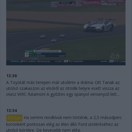
13:36
A Toyotát más terepen már utolérte a dráma: Ott Tanak az
utolsó szakaszon az elsőről az ötödik helyre esett vissza az
olasz WRC-futamon! A győztes egy spanyol versenyző lett...
13:34
Ha semmi rendkívüli nem történik, a 2,5 másodperc
körönként pontosan elég az élen álló Ford utoléréséhez az
utolsó körökre. De kevesebb nem elég.