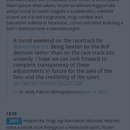
Ebben persze lehet valami, hiszen az időmérő leggyorsabb
autója hozzá se tudott szagolni a küzdelemhez, másfelől
viszont azt is le kell szögeznünk, hogy mindkét autó
balesetben nullázta le futamukat, szóval nem lehet kizárólag a
BoP-t felelőssé tenni a sikertelenségért.
A torrid weekend on the racetrack for
@astonmartin
. Being beaten by the BoP
decision rather than on the race track sits
uneasily. I hope we can look forward to
complete transparency of these
adjustments in future for the sake of the
fans and the credibility of the sport.
pic.twitter.com/FLQyQ2TCG8
— Dr. Andy Palmer (@AndyatAston)
June 16, 2019
12:39
Hoppácska, hogy egy klasszikust idézzünk! Hiba lett
volna a kiesők közé feljegyezni a Nederland-autót, hiszen