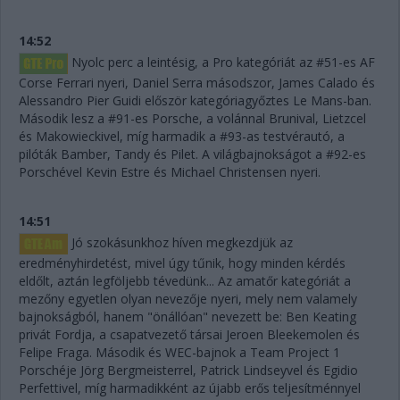
14:52
Nyolc perc a leintésig, a Pro kategóriát az #51-es AF
Corse Ferrari nyeri, Daniel Serra másodszor, James Calado és
Alessandro Pier Guidi először kategóriagyőztes Le Mans-ban.
Második lesz a #91-es Porsche, a volánnal Brunival, Lietzcel
és Makowieckivel, míg harmadik a #93-as testvérautó, a
pilóták Bamber, Tandy és Pilet. A világbajnokságot a #92-es
Porschével Kevin Estre és Michael Christensen nyeri.
14:51
Jó szokásunkhoz híven megkezdjük az
eredményhirdetést, mivel úgy tűnik, hogy minden kérdés
eldőlt, aztán legföljebb tévedünk... Az amatőr kategóriát a
mezőny egyetlen olyan nevezője nyeri, mely nem valamely
bajnokságból, hanem "önállóan" nevezett be: Ben Keating
privát Fordja, a csapatvezető társai Jeroen Bleekemolen és
Felipe Fraga. Második és WEC-bajnok a Team Project 1
Porschéje Jörg Bergmeisterrel, Patrick Lindseyvel és Egidio
Perfettivel, míg harmadikként az újabb erős teljesítménnyel