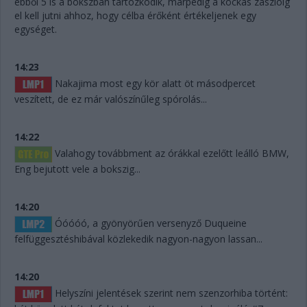
ebből 5 is a bokszban tartózkodik, márpedig a kockás zászlóig
el kell jutni ahhoz, hogy célba érőként értékeljenek egy
egységet.
14:23
Nakajima most egy kör alatt öt másodpercet
veszített, de ez már valószínűleg spórolás...
14:22
Valahogy továbbment az órákkal ezelőtt leálló BMW,
Eng bejutott vele a bokszig...
14:20
Óóóóó, a gyönyörűen versenyző Duqueine
felfüggesztéshibával közlekedik nagyon-nagyon lassan...
14:20
Helyszíni jelentések szerint nem szenzorhiba történt: