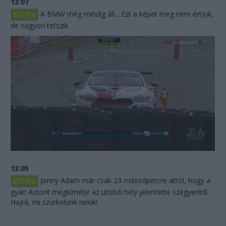
13:07
A BMW még mindig áll... Ezt a képet meg nem értjük,
de nagyon tetszik.
13:05
Jonny Adam már csak 23 másodpercre attól, hogy a
gyári Astont megkímélje az utolsó hely jelentette szégyentől.
Hajrá, mi szurkolunk nekik!