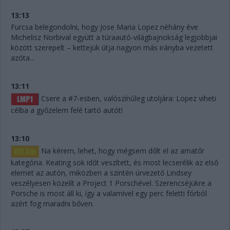
13:13
Furcsa belegondolni, hogy Jose Maria Lopez néhány éve
Michelisz Norbival együtt a túraautó-világbajnokság legjobbjai
között szerepelt – kettejük útja nagyon más irányba vezetett
azóta...
13:11
Csere a #7-esben, valószínűleg utoljára: Lopez viheti
célba a győzelem felé tartó autót!
13:10
Na kérem, lehet, hogy mégsem dőlt el az amatőr
kategória. Keating sok időt veszített, és most lecserélik az első
elemet az autón, miközben a szintén úrvezető Lindsey
veszélyesen közelít a Project 1 Porschével. Szerencséjükre a
Porsche is most áll ki, így a valamivel egy perc feletti fórból
azért fog maradni bőven.