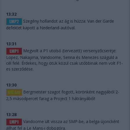
13:32
Szegény hollandot az ág is húzza: Van der Garde
defektet kapott a Nederland-autóval.
13:31
Megvolt a P1 utolsó (tervezett) versenyzőcseréje:
Lopez, Nakajima, Vandoorne, Senna és Menezes száguld a
cél felé. Érdekes, hogy ötük közül csak utóbbinak nem volt F1-
es szerződése.
13:30
Bergmeister szagot fogott, körönként nagyjából 2-
2,5 másodpercet farag a Project 1 hátrányából!
13:28
Vandoorne ült vissza az SMP-be, a belga újoncként
állhat fel a Le Mans-i dobogóra.