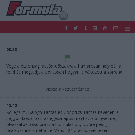
F1
PARC FERMÉ
FORMULA
MOTOR
00:39
NEMZETKÖZI
HAZAI
RETRO
EGYÉB
Vége a biztonsági autós időszaknak, hamarosan helyreáll a
PODCAST
SHOP
rend és megtudjuk, pontosan hogyan is változott a sorrend.
LIVE
TIPPJÁTÉK
DIGITÁLIS MAGAZIN
PONTÁLLÁSOK
Vissza a közvetítéshez
VERSENYNAPTÁRAK
15:12
Kollégáim, Balogh Tamás és Gobodics Tamás nevében is
nagyon köszönöm az egésznapos megtisztelő figyelmet,
olvassátok továbbra is a Formula.hu-t, jövőre pedig
találkozzunk ismét a Le Mans-i 24 órás közvetítésén!