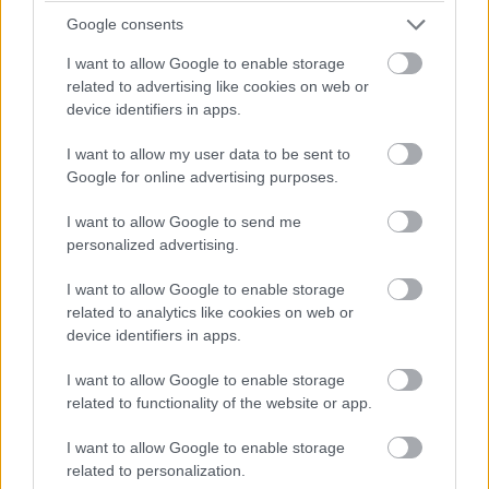
csapatvezető bakija a Le Mans-i kategóriagyőzelembe
kerülhet!
Google consents
I want to allow Google to enable storage
13:49
related to advertising like cookies on web or
device identifiers in apps.
Negyven másodperc! Óriási tempóban közelít
Bergmeister, de a Keating következő, egyben utolsó kiállása
I want to allow my user data to be sent to
után valószínűleg beül majd a kétszeres Porsche Szuperkupa-,
Google for online advertising purposes.
illetve egyszeres Le Mans-i kategóriagyőztes Jeroen
Bleekemolen.
I want to allow Google to send me
personalized advertising.
13:47
Az éllovas Signatechbe visszaült Pierre Thiriet. Azóta
I want to allow Google to enable storage
már el is telt a hiányzó hét másodperce... A francia úrvezető
related to analytics like cookies on web or
(azok közül viszont az egyik legjobb) a Le Mans-győzelem és
device identifiers in apps.
a vb-cím felé viszi a #36-os autót, de egy hibával mindkettőt
elbukhatják.
I want to allow Google to enable storage
related to functionality of the website or app.
13:46
I want to allow Google to enable storage
Megint négy másodperc körül! 44 szekundum maradt
related to personalization.