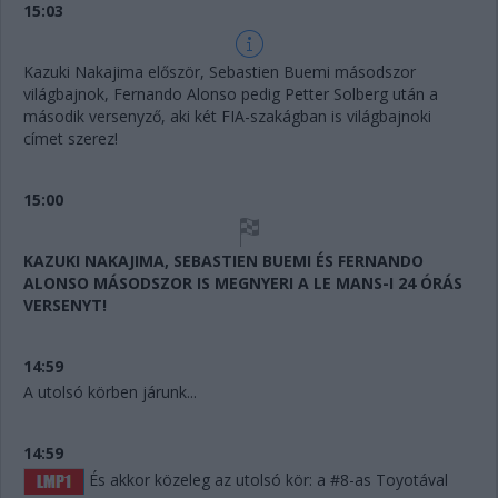
15:03
Kazuki Nakajima először, Sebastien Buemi másodszor
világbajnok, Fernando Alonso pedig Petter Solberg után a
második versenyző, aki két FIA-szakágban is világbajnoki
címet szerez!
15:00
KAZUKI NAKAJIMA, SEBASTIEN BUEMI ÉS FERNANDO
ALONSO MÁSODSZOR IS MEGNYERI A LE MANS-I 24 ÓRÁS
VERSENYT!
14:59
A utolsó körben járunk...
14:59
És akkor közeleg az utolsó kör: a #8-as Toyotával