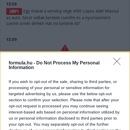
13:59
Egy órával a verseny vége előtt Lopez alatt lelassul
az autó. Most voltak kereket cserélni és a nyomásmérő
szerint ismét defekt! Hát mi történik itt?
13:59
Lelassult a #7-es Toyota! Hát ilyet!!!
formula.hu -
Do Not Process My Personal
Information
13:56
If you wish to opt-out of the sale, sharing to third parties, or
processing of your personal or sensitive information for
Defekt a #7-es Toyotánál, ha jól hallottuk az
targeted advertising by us, please use the below opt-out
üzenetet. De már túl is vannak a kiálláson, belefért.
section to confirm your selection. Please note that after your
opt-out request is processed you may continue seeing
13:55
interest-based ads based on personal information utilized by
Hát nagyjából semennyi! Úgy hat másodperc. Két
us or personal information disclosed to third parties prior to
your opt-out. You may separately opt-out of the further
kört kell még megtennie Keatingnek a kerékcsere előtt,