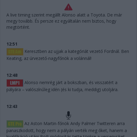
A live timing szerint megállt Alonso alatt a Toyota. De már
megy tovább. És persze ez egyáltalán nem biztos, hogy
megtörtént.
12:51
Keresztben az ujjak a kategóriát vezető Fordnál. Ben
Keating, az úrvezető-nagyfőnök a volánnál!
12:48
Alonso nemrég járt a bokszban, és visszatért a
pályára – valószínűleg idén (és ki tudja, meddig) utoljára.
12:43
Az Aston Martin-főnök Andy Palmer Twitteren arra
panaszkodott, hogy nem a pályán verték meg őket, hanem a
kvalifikáció utáni BoP-módosítás tette tönkre a versenyüket.