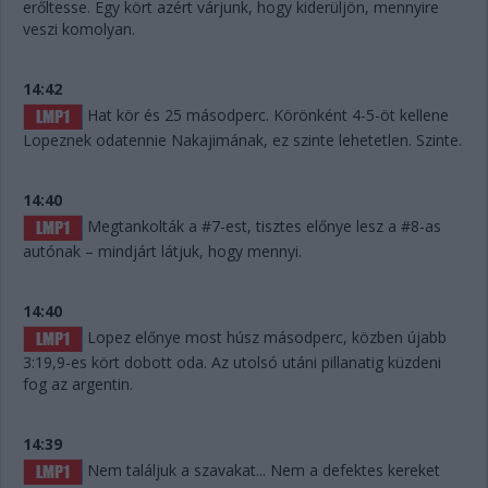
erőltesse. Egy kört azért várjunk, hogy kiderüljön, mennyire
veszi komolyan.
14:42
Hat kör és 25 másodperc. Körönként 4-5-öt kellene
Lopeznek odatennie Nakajimának, ez szinte lehetetlen. Szinte.
14:40
Megtankolták a #7-est, tisztes előnye lesz a #8-as
autónak – mindjárt látjuk, hogy mennyi.
14:40
Lopez előnye most húsz másodperc, közben újabb
3:19,9-es kört dobott oda. Az utolsó utáni pillanatig küzdeni
fog az argentin.
14:39
Nem találjuk a szavakat... Nem a defektes kereket