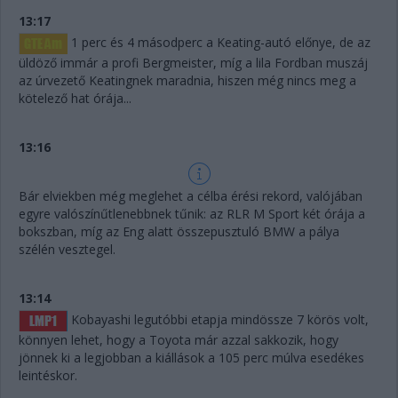
13:17
1 perc és 4 másodperc a Keating-autó előnye, de az
üldöző immár a profi Bergmeister, míg a lila Fordban muszáj
az úrvezető Keatingnek maradnia, hiszen még nincs meg a
kötelező hat órája...
13:16
Bár elviekben még meglehet a célba érési rekord, valójában
egyre valószínűtlenebbnek tűnik: az RLR M Sport két órája a
bokszban, míg az Eng alatt összepusztuló BMW a pálya
szélén vesztegel.
13:14
Kobayashi legutóbbi etapja mindössze 7 körös volt,
könnyen lehet, hogy a Toyota már azzal sakkozik, hogy
jönnek ki a legjobban a kiállások a 105 perc múlva esedékes
leintéskor.