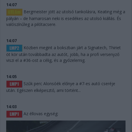
14:07
Bergmeister jött az utolsó tankolásra, Keating még a
pályán – de hamarosan neki is esedékes az utolsó kiállás. És
valószínűleg a pilótacsere.
14:07
Közben megint a bokszban járt a Signatech, Thiriet
öt kör után továbbadta az autót, jobb, ha a profi versenyző
viszi el a #36-ost a célig, és a győzelemig.
14:05
Szűk perc Alonsóék előnye a #7-es autó cseréje
után. Egészen elképesztő, ami történt...
14:03
Az éllovas egység: