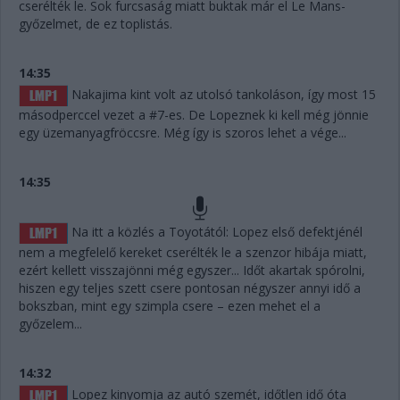
cserélték le. Sok furcsaság miatt buktak már el Le Mans-
győzelmet, de ez toplistás.
14:35
Nakajima kint volt az utolsó tankoláson, így most 15
másodperccel vezet a #7-es. De Lopeznek ki kell még jönnie
egy üzemanyagfröccsre. Még így is szoros lehet a vége...
14:35
Na itt a közlés a Toyotától: Lopez első defektjénél
nem a megfelelő kereket cserélték le a szenzor hibája miatt,
ezért kellett visszajönni még egyszer... Időt akartak spórolni,
hiszen egy teljes szett csere pontosan négyszer annyi idő a
bokszban, mint egy szimpla csere – ezen mehet el a
győzelem...
14:32
Lopez kinyomja az autó szemét, időtlen idő óta