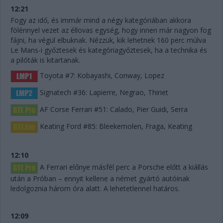
12:21
Fogy az idő, és immár mind a négy kategóriában akkora
fölénnyel vezet az éllovas egység, hogy innen már nagyon fog
fájni, ha végül elbuknak. Nézzük, kik lehetnek 160 perc múlva
Le Mans-i győztesek és kategóriagyőztesek, ha a technika és
a pilóták is kitartanak.
Toyota #7: Kobayashi, Conway, Lopez
Signatech #36: Lapierre, Negrao, Thiriet
AF Corse Ferrari #51: Calado, Pier Guidi, Serra
Keating Ford #85: Bleekemolen, Fraga, Keating
12:10
A Ferrari előnye másfél perc a Porsche előtt a kiállás
után a Próban – ennyit kellene a német gyártó autóinak
ledolgoznia három óra alatt. A lehetetlennel határos.
12:09