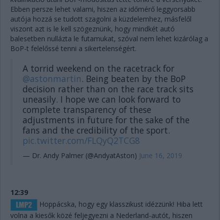
Ebben persze lehet valami, hiszen az időmérő leggyorsabb
autója hozzá se tudott szagolni a küzdelemhez, másfelől
viszont azt is le kell szögeznünk, hogy mindkét autó
balesetben nullázta le futamukat, szóval nem lehet kizárólag a
BoP-t felelőssé tenni a sikertelenségért.
A torrid weekend on the racetrack for
@astonmartin
. Being beaten by the BoP
decision rather than on the race track sits
uneasily. I hope we can look forward to
complete transparency of these
adjustments in future for the sake of the
fans and the credibility of the sport.
pic.twitter.com/FLQyQ2TCG8
— Dr. Andy Palmer (@AndyatAston)
June 16, 2019
12:39
Hoppácska, hogy egy klasszikust idézzünk! Hiba lett
volna a kiesők közé feljegyezni a Nederland-autót, hiszen