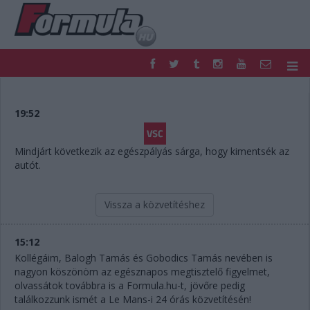
F1
PARC FERMÉ
FORMULA
MOTOR
19:52
NEMZETKÖZI
HAZAI
RETRO
EGYÉB
Mindjárt következik az egészpályás sárga, hogy kimentsék az
PODCAST
SHOP
autót.
LIVE
TIPPJÁTÉK
DIGITÁLIS MAGAZIN
PONTÁLLÁSOK
Vissza a közvetítéshez
VERSENYNAPTÁRAK
15:12
Kollégáim, Balogh Tamás és Gobodics Tamás nevében is
nagyon köszönöm az egésznapos megtisztelő figyelmet,
olvassátok továbbra is a Formula.hu-t, jövőre pedig
találkozzunk ismét a Le Mans-i 24 órás közvetítésén!