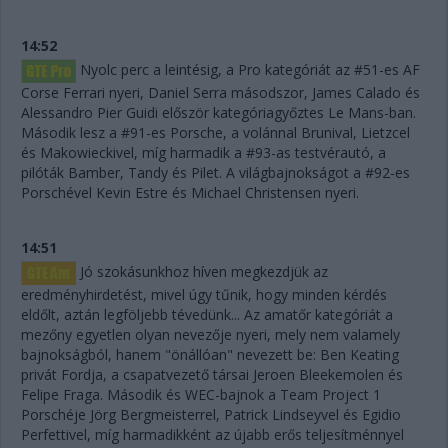
14:52
Nyolc perc a leintésig, a Pro kategóriát az #51-es AF
Corse Ferrari nyeri, Daniel Serra másodszor, James Calado és
Alessandro Pier Guidi először kategóriagyőztes Le Mans-ban.
Második lesz a #91-es Porsche, a volánnal Brunival, Lietzcel
és Makowieckivel, míg harmadik a #93-as testvérautó, a
pilóták Bamber, Tandy és Pilet. A világbajnokságot a #92-es
Porschével Kevin Estre és Michael Christensen nyeri.
14:51
Jó szokásunkhoz híven megkezdjük az
eredményhirdetést, mivel úgy tűnik, hogy minden kérdés
eldőlt, aztán legföljebb tévedünk... Az amatőr kategóriát a
mezőny egyetlen olyan nevezője nyeri, mely nem valamely
bajnokságból, hanem "önállóan" nevezett be: Ben Keating
privát Fordja, a csapatvezető társai Jeroen Bleekemolen és
Felipe Fraga. Második és WEC-bajnok a Team Project 1
Porschéje Jörg Bergmeisterrel, Patrick Lindseyvel és Egidio
Perfettivel, míg harmadikként az újabb erős teljesítménnyel