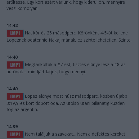
erőltesse. Egy kört azért várjunk, hogy kiderüljön, mennyire
veszi komolyan.
14:42
Hat kör és 25 másodperc. Körönként 4-5-öt kellene
Lopeznek odatennie Nakajimának, ez szinte lehetetlen. Szinte.
14:40
Megtankolták a #7-est, tisztes előnye lesz a #8-as
autónak – mindjárt látjuk, hogy mennyi.
14:40
Lopez előnye most húsz másodperc, közben újabb
3:19,9-es kört dobott oda. Az utolsó utáni pillanatig küzdeni
fog az argentin.
14:39
Nem találjuk a szavakat... Nem a defektes kereket