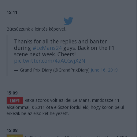
15:11
Búcsúzzunk a leintés képeivel...
Thanks for all the replies and banter
during
#LeMans24
guys. Back on the F1
scene next week. Cheers!
pic.twitter.com/4aACGvjX2N
— Grand Prix Diary (@GrandPrixDiary)
June 16, 2019
15:09
Ritka szoros volt az idei Le Mans, mindössze 11.
alkalommal, s 2011 óta először fordul elő, hogy körön belül
érkezik be az első két helyezett.
15:08