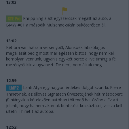
13:03
Philipp Eng alatt egyszercsak megállt az autó, a
BMW #81 a második Mulsanne-sikán bukóterében áll.
13:02
Két óra van hátra a versenyből, Alonsóék látszólagos
megállását pedig most már egészen biztos, hogy nem kell
komolyan vennünk, ugyanis egy-két perce a live timing a fél
mezőnyről kiírta ugyanezt. De nem, nem álltak meg.
12:59
Lanti Atya egy nagyon érdekes dolgot szúrt ki: Pierre
Thiriet-nek, az éllovas Signatech úrvezetőjének hét másodperc
(!) hiányzik a kötelezően autóban töltendő hat órához. Ez azt
jelenti, hogy ha nem akarnak büntetést kockáztatni, vissza kell
ültetni Thiriet-t az autóba.
12:52