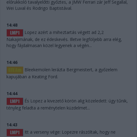
előrukkoló tavalyelőtti győztes, a JMW Ferrari zár Jeff Segallal,
Wei Luval és Rodrigo Baptistával.
14:48
Lopez azért a miheztartás végett ad 2,2
Nakajimának, de ez édeskevés. Illetve legföljebb arra elég,
hogy fájdalmasan közel legyenek a végén...
14:46
Bleekemolen lerázta Bergmeistert, a győzelem
kapujában a Keating Ford.
14:44
És Lopez a kivezető körön alig közeledett: úgy tűnik,
tényleg feladta a reménytelen küzdelmet...
14:43
Itt a verseny vége: Lopezre rászóltak, hogy ne