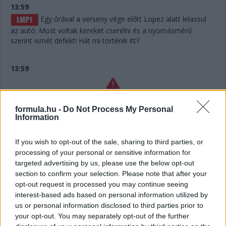
13:59
Egy órával a verseny vége előtt Lopez alatt lelassul
az autó. Most voltak kereket cserélni és a nyomásmérő
szerint ismét defekt! Hát mi történik itt?
13:59
Lelassult a #7-es Toyota! Hát ilyet!!!
formula.hu -
Do Not Process My Personal
Information
13:56
If you wish to opt-out of the sale, sharing to third parties, or
processing of your personal or sensitive information for
Defekt a #7-es Toyotánál, ha jól hallottuk az
targeted advertising by us, please use the below opt-out
üzenetet. De már túl is vannak a kiálláson, belefért.
section to confirm your selection. Please note that after your
opt-out request is processed you may continue seeing
13:55
interest-based ads based on personal information utilized by
Hát nagyjából semennyi! Úgy hat másodperc. Két
us or personal information disclosed to third parties prior to
your opt-out. You may separately opt-out of the further
kört kell még megtennie Keatingnek a kerékcsere előtt,