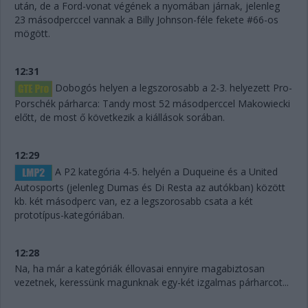
után, de a Ford-vonat végének a nyomában járnak, jelenleg
23 másodperccel vannak a Billy Johnson-féle fekete #66-os
mögött.
12:31
Dobogós helyen a legszorosabb a 2-3. helyezett Pro-
Porschék párharca: Tandy most 52 másodperccel Makowiecki
előtt, de most ő következik a kiállások sorában.
12:29
A P2 kategória 4-5. helyén a Duqueine és a United
Autosports (jelenleg Dumas és Di Resta az autókban) között
kb. két másodperc van, ez a legszorosabb csata a két
prototípus-kategóriában.
12:28
Na, ha már a kategóriák éllovasai ennyire magabiztosan
vezetnek, keressünk magunknak egy-két izgalmas párharcot...