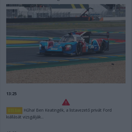
13:25
Hűha! Ben Keatingék, a listavezető privát Ford
kiállását vizsgálják...