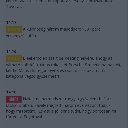
két kör alatt két defektet kapott a versenyt domináló #7-es
Toyota...
14:17
A különbség három másodperc 1397 perc
versenyzés után...
14:16
Bleekemolen szállt be Keating helyére, ahogy az
várható volt: két rutinos róka, két Porsche Szuperkupa-bajnok,
két Le Mans-i kategóriagyőztes csap össze az amatőr
kategória végső győzelméért.
14:10
Nakajima harmadszor megy a győzelem felé az
utolsó órában. Tavaly meglett, három éve viszont tudjuk,
hogy mi történt... És azt is jó lenne tudni, hogy pontosan mi
történt a Toyotával.