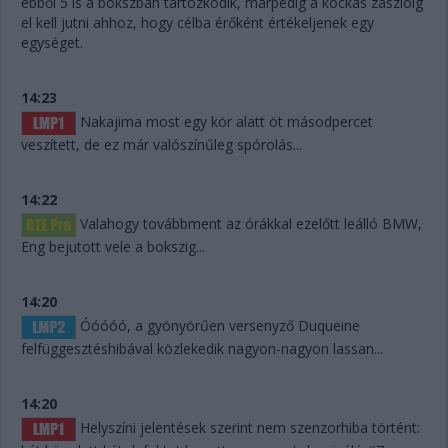
ebből 5 is a bokszban tartózkodik, márpedig a kockás zászlóig
el kell jutni ahhoz, hogy célba érőként értékeljenek egy
egységet.
14:23
Nakajima most egy kör alatt öt másodpercet
veszített, de ez már valószínűleg spórolás...
14:22
Valahogy továbbment az órákkal ezelőtt leálló BMW,
Eng bejutott vele a bokszig...
14:20
Óóóóó, a gyönyörűen versenyző Duqueine
felfüggesztéshibával közlekedik nagyon-nagyon lassan...
14:20
Helyszíni jelentések szerint nem szenzorhiba történt: