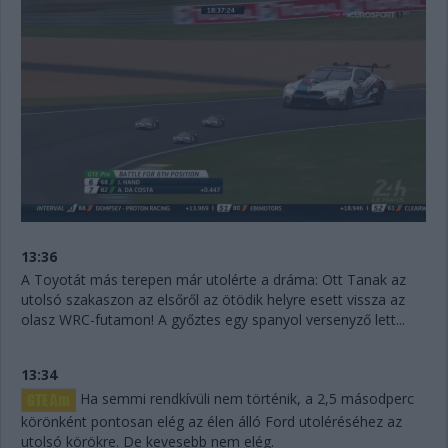
13:36
A Toyotát más terepen már utolérte a dráma: Ott Tanak az
utolsó szakaszon az elsőről az ötödik helyre esett vissza az
olasz WRC-futamon! A győztes egy spanyol versenyző lett...
13:34
Ha semmi rendkívüli nem történik, a 2,5 másodperc
körönként pontosan elég az élen álló Ford utoléréséhez az
utolsó körökre. De kevesebb nem elég.