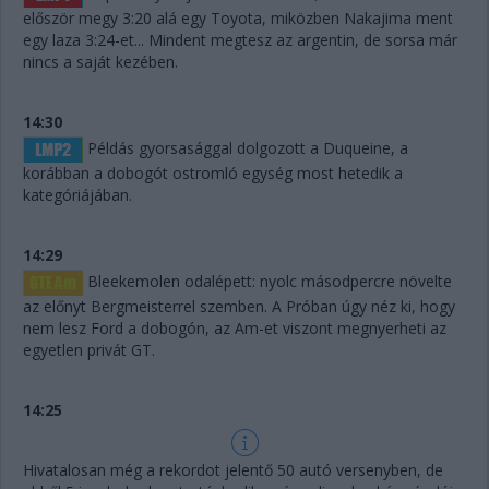
először megy 3:20 alá egy Toyota, miközben Nakajima ment
egy laza 3:24-et... Mindent megtesz az argentin, de sorsa már
nincs a saját kezében.
14:30
Példás gyorsasággal dolgozott a Duqueine, a
korábban a dobogót ostromló egység most hetedik a
kategóriájában.
14:29
Bleekemolen odalépett: nyolc másodpercre növelte
az előnyt Bergmeisterrel szemben. A Próban úgy néz ki, hogy
nem lesz Ford a dobogón, az Am-et viszont megnyerheti az
egyetlen privát GT.
14:25
Hivatalosan még a rekordot jelentő 50 autó versenyben, de