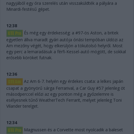
nagyjából egy óra szerelés után visszaküldték a pályára a
Minardi-festésű gépet.
12:38
És még egy érdekesség: a #97-ös Aston, a britek
egyetlen állva maradt gyári autója óriási tempóban üldözi az
Am mezőny végét, hogy elkerüljön a tökutolsó helyről. Most
egy perc a lemaradásuk a férfi-Kessel-autó mögött, de sokkal
erősebb köröket futnak.
12:36
Az Am 6-7. helyén egy érdekes csata: a lelkes japán
csapat a gyönyörű sárga Ferrarival, a Car Guy #57 jelenleg öt
másodperccel előzi az egy ponton még a győzelemre is
esélyesnek tűnő WeatherTech Ferrarit, melyet jelenleg Toni
Vilander terelget.
12:34
Magnussen és a Corvette most nyolcadik a baleset