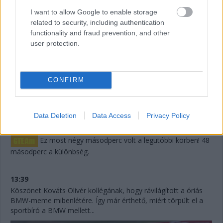
Keating előnyéből.
I want to allow Google to enable storage
related to security, including authentication
13:43
functionality and fraud prevention, and other
Egy történet, amelyről lemaradtunk: a Fässler
user protection.
Corvette-jével ütköző Dempsey-Proton azért nem megy
tovább, mert a balesetben részt vevő (sokak szerint okozó)
Hoshino, az 58 éves újonc japán úrvezető nem akarta
folytatni a versenyt, ami azt is jelentette, hogy fel kell adniuk,
CONFIRM
mert nem lesz meg a szabályok szerint kötelezően levezetett
idő.
Data Deletion
Data Access
Privacy Policy
13:41
Ez most négy másodperc volt a legutóbbi körben! 48
másodperc a különbség.
13:39
Köszönet Kováts Olivér kollégának, hogy rávilágított a óriás
BMW-meme mibenlétére. Így már érthető, miért törpült el a
sportbíró a BMW mellett...