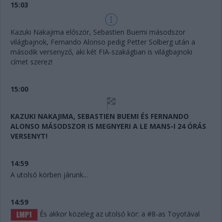
15:03
Kazuki Nakajima először, Sebastien Buemi másodszor
világbajnok, Fernando Alonso pedig Petter Solberg után a
második versenyző, aki két FIA-szakágban is világbajnoki
címet szerez!
15:00
KAZUKI NAKAJIMA, SEBASTIEN BUEMI ÉS FERNANDO
ALONSO MÁSODSZOR IS MEGNYERI A LE MANS-I 24 ÓRÁS
VERSENYT!
14:59
A utolsó körben járunk...
14:59
És akkor közeleg az utolsó kör: a #8-as Toyotával