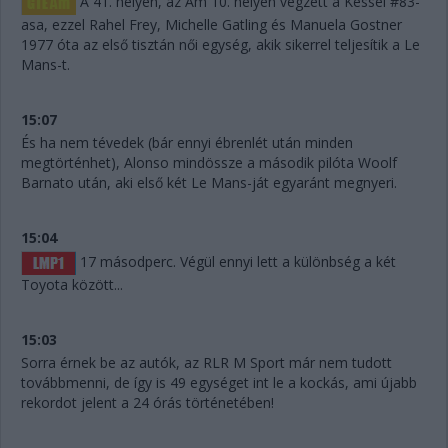
A 41. helyen, az Am 10. helyén végzett a Kessel #83-
asa, ezzel Rahel Frey, Michelle Gatling és Manuela Gostner
1977 óta az első tisztán női egység, akik sikerrel teljesítik a Le
Mans-t.
15:07
És ha nem tévedek (bár ennyi ébrenlét után minden
megtörténhet), Alonso mindössze a második pilóta Woolf
Barnato után, aki első két Le Mans-ját egyaránt megnyeri.
15:04
17 másodperc. Végül ennyi lett a különbség a két
Toyota között...
15:03
Sorra érnek be az autók, az RLR M Sport már nem tudott
továbbmenni, de így is 49 egységet int le a kockás, ami újabb
rekordot jelent a 24 órás történetében!