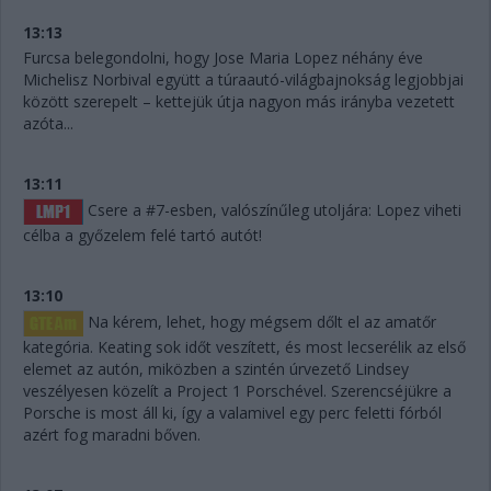
13:13
Furcsa belegondolni, hogy Jose Maria Lopez néhány éve
Michelisz Norbival együtt a túraautó-világbajnokság legjobbjai
között szerepelt – kettejük útja nagyon más irányba vezetett
azóta...
13:11
Csere a #7-esben, valószínűleg utoljára: Lopez viheti
célba a győzelem felé tartó autót!
13:10
Na kérem, lehet, hogy mégsem dőlt el az amatőr
kategória. Keating sok időt veszített, és most lecserélik az első
elemet az autón, miközben a szintén úrvezető Lindsey
veszélyesen közelít a Project 1 Porschével. Szerencséjükre a
Porsche is most áll ki, így a valamivel egy perc feletti fórból
azért fog maradni bőven.