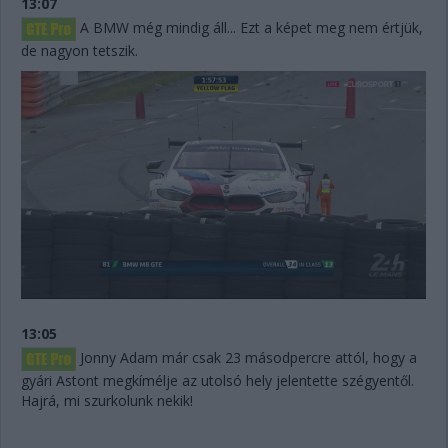
13:07
A BMW még mindig áll... Ezt a képet meg nem értjük,
de nagyon tetszik.
13:05
Jonny Adam már csak 23 másodpercre attól, hogy a
gyári Astont megkímélje az utolsó hely jelentette szégyentől.
Hajrá, mi szurkolunk nekik!