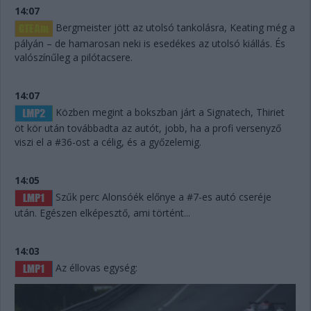
14:07
Bergmeister jött az utolsó tankolásra, Keating még a
pályán – de hamarosan neki is esedékes az utolsó kiállás. És
valószínűleg a pilótacsere.
14:07
Közben megint a bokszban járt a Signatech, Thiriet
öt kör után továbbadta az autót, jobb, ha a profi versenyző
viszi el a #36-ost a célig, és a győzelemig.
14:05
Szűk perc Alonsóék előnye a #7-es autó cseréje
után. Egészen elképesztő, ami történt...
14:03
Az éllovas egység: