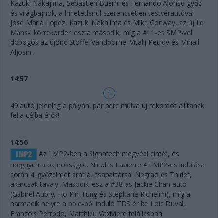
Kazuki Nakajima, Sebastien Buemi és Fernando Alonso győz
és világbajnok, a hihetetlenül szerencsétlen testvérautóval
Jose Maria Lopez, Kazuki Nakajima és Mike Conway, az új Le
Mans-i körrekorder lesz a második, míg a #11-es SMP-vel
dobogós az újonc Stoffel Vandoorne, Vitalij Petrov és Mihail
Aljosin.
14:57
49 autó jelenleg a pályán, pár perc múlva új rekordot állítanak
fel a célba érők!
14:56
Az LMP2-ben a Signatech megvédi címét, és
megnyeri a bajnokságot. Nicolas Lapierre 4 LMP2-es indulása
során 4. győzelmét aratja, csapattársai Negrao és Thiriet,
akárcsak tavaly. Második lesz a #38-as Jackie Chan autó
(Gabirel Aubry, Ho Pin-Tung és Stephane Richelmi), míg a
harmadik helyre a pole-ból induló TDS ér be Loic Duval,
Francois Perrodo, Matthieu Vaxiviere felállásban.