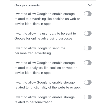
csapatvezető bakija a Le Mans-i kategóriagyőzelembe
kerülhet!
Google consents
I want to allow Google to enable storage
13:49
related to advertising like cookies on web or
device identifiers in apps.
Negyven másodperc! Óriási tempóban közelít
Bergmeister, de a Keating következő, egyben utolsó kiállása
I want to allow my user data to be sent to
után valószínűleg beül majd a kétszeres Porsche Szuperkupa-,
Google for online advertising purposes.
illetve egyszeres Le Mans-i kategóriagyőztes Jeroen
Bleekemolen.
I want to allow Google to send me
personalized advertising.
13:47
Az éllovas Signatechbe visszaült Pierre Thiriet. Azóta
I want to allow Google to enable storage
már el is telt a hiányzó hét másodperce... A francia úrvezető
related to analytics like cookies on web or
(azok közül viszont az egyik legjobb) a Le Mans-győzelem és
device identifiers in apps.
a vb-cím felé viszi a #36-os autót, de egy hibával mindkettőt
elbukhatják.
I want to allow Google to enable storage
related to functionality of the website or app.
13:46
I want to allow Google to enable storage
Megint négy másodperc körül! 44 szekundum maradt
related to personalization.