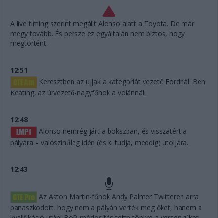
A live timing szerint megállt Alonso alatt a Toyota. De már
megy tovább. És persze ez egyáltalán nem biztos, hogy
megtörtént.
12:51
Keresztben az ujjak a kategóriát vezető Fordnál. Ben
Keating, az úrvezető-nagyfőnök a volánnál!
12:48
Alonso nemrég járt a bokszban, és visszatért a
pályára – valószínűleg idén (és ki tudja, meddig) utoljára.
12:43
Az Aston Martin-főnök Andy Palmer Twitteren arra
panaszkodott, hogy nem a pályán verték meg őket, hanem a
kvalifikáció utáni BoP-módosítás tette tönkre a versenyüket.