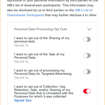
disclosure of your personal information by third parties on the
Bergmeister addig utol is érheti – és amúgy mintha megint
nem lett volna teljesen tiszta az indulás...
IAB’s list of downstream participants. This information may
also be disclosed by us to third parties on the
IAB’s List of
Downstream Participants
that may further disclose it to other
13:54
third parties.
Keating bejött letölteni a büntetést, megállt és
Please note that this website/app uses one or more Google
elindult, nézzük, mennyi előnye marad...
Personal Data Processing Opt Outs
services and may gather and store information including but
not limited to your visit or usage behaviour. You may click to
I want to opt-out of the Sharing of my
personal data.
13:53
grant or deny consent to Google and its third-party tags to
Opted In
Éles csata a 7-8. helyen: az egy szem élő Corvette-tel
use your data for below specified purposes in below Google
consent section.
Garcia kergeti Plát a Fordban.
I want to opt-out of the Sale of my
Personal Data.
Opted In
13:53
I want to opt-out of processing my
Közben már csak 37,5 másodperc Bergmeister lemaradása...
Personal Data for Targeted Advertising.
Opted In
13:52
I want to opt-out of Collection, Use,
Retention, Sale, and/or Sharing of my
Personal Data that Is Unrelated with the
ÉS ITT AZ ÚJABB DRÁMA! Keating stop&go
Purposes for which it was collected.
Opted Out
büntetést kap, mert kipörgette a kerekét a bokszban! A