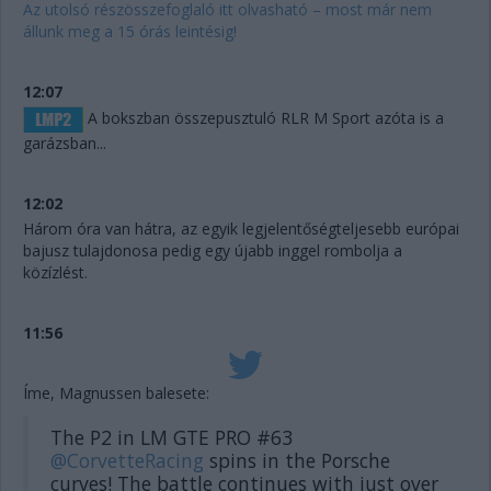
Az utolsó részösszefoglaló itt olvasható – most már nem
állunk meg a 15 órás leintésig!
12:07
A bokszban összepusztuló RLR M Sport azóta is a
garázsban...
12:02
Három óra van hátra, az egyik legjelentőségteljesebb európai
bajusz tulajdonosa pedig egy újabb inggel rombolja a
közízlést.
11:56
Íme, Magnussen balesete:
The P2 in LM GTE PRO #63
@CorvetteRacing
spins in the Porsche
curves! The battle continues with just over