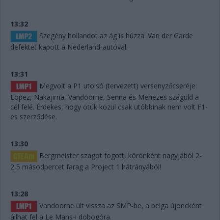
13:32
Szegény hollandot az ág is húzza: Van der Garde
defektet kapott a Nederland-autóval.
13:31
Megvolt a P1 utolsó (tervezett) versenyzőcseréje:
Lopez, Nakajima, Vandoorne, Senna és Menezes száguld a
cél felé. Érdekes, hogy ötük közül csak utóbbinak nem volt F1-
es szerződése.
13:30
Bergmeister szagot fogott, körönként nagyjából 2-
2,5 másodpercet farag a Project 1 hátrányából!
13:28
Vandoorne ült vissza az SMP-be, a belga újoncként
állhat fel a Le Mans-i dobogóra.