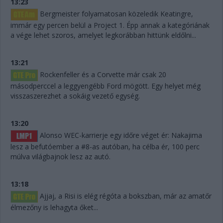
13:23
Bergmeister folyamatosan közeledik Keatingre,
immár egy percen belül a Project 1. Épp annak a kategóriának
a vége lehet szoros, amelyet legkorábban hittünk eldőlni...
13:21
Rockenfeller és a Corvette már csak 20
másodperccel a leggyengébb Ford mögött. Egy helyet még
visszaszerezhet a sokáig vezető egység.
13:20
Alonso WEC-karrierje egy időre véget ér: Nakajima
lesz a befutóember a #8-as autóban, ha célba ér, 100 perc
múlva világbajnok lesz az autó.
13:18
Ajjaj, a Risi is elég régóta a bokszban, már az amatőr
élmezőny is lehagyta őket...