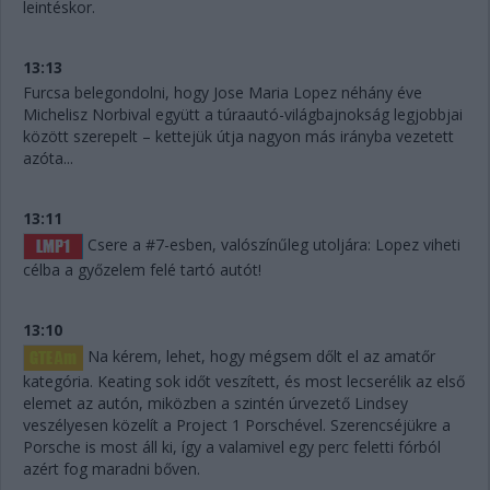
leintéskor.
13:13
Furcsa belegondolni, hogy Jose Maria Lopez néhány éve
Michelisz Norbival együtt a túraautó-világbajnokság legjobbjai
között szerepelt – kettejük útja nagyon más irányba vezetett
azóta...
13:11
Csere a #7-esben, valószínűleg utoljára: Lopez viheti
célba a győzelem felé tartó autót!
13:10
Na kérem, lehet, hogy mégsem dőlt el az amatőr
kategória. Keating sok időt veszített, és most lecserélik az első
elemet az autón, miközben a szintén úrvezető Lindsey
veszélyesen közelít a Project 1 Porschével. Szerencséjükre a
Porsche is most áll ki, így a valamivel egy perc feletti fórból
azért fog maradni bőven.