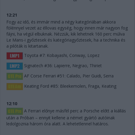
12:21
Fogy az idő, és immár mind a négy kategóriában akkora
fölénnyel vezet az éllovas egység, hogy innen már nagyon fog
fájni, ha végül elbuknak. Nézzük, kik lehetnek 160 perc múlva
Le Mans-i győztesek és kategóriagyőztesek, ha a technika és
a pilóták is kitartanak.
Toyota #7: Kobayashi, Conway, Lopez
Signatech #36: Lapierre, Negrao, Thiriet
AF Corse Ferrari #51: Calado, Pier Guidi, Serra
Keating Ford #85: Bleekemolen, Fraga, Keating
12:10
A Ferrari előnye másfél perc a Porsche előtt a kiállás
után a Próban – ennyit kellene a német gyártó autóinak
ledolgoznia három óra alatt. A lehetetlennel határos.