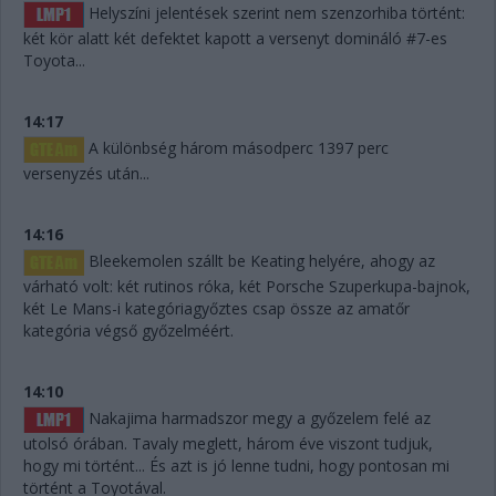
Helyszíni jelentések szerint nem szenzorhiba történt:
két kör alatt két defektet kapott a versenyt domináló #7-es
Toyota...
14:17
A különbség három másodperc 1397 perc
versenyzés után...
14:16
Bleekemolen szállt be Keating helyére, ahogy az
várható volt: két rutinos róka, két Porsche Szuperkupa-bajnok,
két Le Mans-i kategóriagyőztes csap össze az amatőr
kategória végső győzelméért.
14:10
Nakajima harmadszor megy a győzelem felé az
utolsó órában. Tavaly meglett, három éve viszont tudjuk,
hogy mi történt... És azt is jó lenne tudni, hogy pontosan mi
történt a Toyotával.