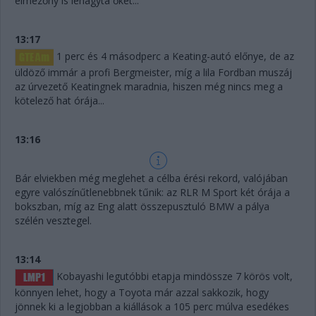
élmezőny is lehagyta őket...
13:17
1 perc és 4 másodperc a Keating-autó előnye, de az
üldöző immár a profi Bergmeister, míg a lila Fordban muszáj
az úrvezető Keatingnek maradnia, hiszen még nincs meg a
kötelező hat órája...
13:16
Bár elviekben még meglehet a célba érési rekord, valójában
egyre valószínűtlenebbnek tűnik: az RLR M Sport két órája a
bokszban, míg az Eng alatt összepusztuló BMW a pálya
szélén vesztegel.
13:14
Kobayashi legutóbbi etapja mindössze 7 körös volt,
könnyen lehet, hogy a Toyota már azzal sakkozik, hogy
jönnek ki a legjobban a kiállások a 105 perc múlva esedékes