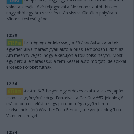
volna a kiesők közé feljegyezni a Nederland-autót, hiszen
nagyjából egy óra szerelés után visszaküldték a pályára a
Minardi-festésű gépet.
12:38
És még egy érdekesség: a #97-ös Aston, a britek
egyetlen állva maradt gyári autója óriási tempóban üldözi az
Am mezőny végét, hogy elkerüljön a tökutolsó helyről. Most
egy perc a lemaradásuk a férfi-Kessel-autó mögött, de sokkal
erősebb köröket futnak.
12:36
Az Am 6-7. helyén egy érdekes csata: a lelkes japán
csapat a gyönyörű sárga Ferrarival, a Car Guy #57 jelenleg öt
másodperccel előzi az egy ponton még a győzelemre is
esélyesnek tűnő WeatherTech Ferrarit, melyet jelenleg Toni
Vilander terelget.
12:34