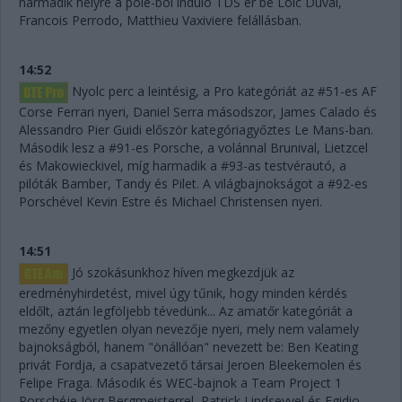
harmadik helyre a pole-ból induló TDS ér be Loic Duval,
Francois Perrodo, Matthieu Vaxiviere felállásban.
14:52
Nyolc perc a leintésig, a Pro kategóriát az #51-es AF
Corse Ferrari nyeri, Daniel Serra másodszor, James Calado és
Alessandro Pier Guidi először kategóriagyőztes Le Mans-ban.
Második lesz a #91-es Porsche, a volánnal Brunival, Lietzcel
és Makowieckivel, míg harmadik a #93-as testvérautó, a
pilóták Bamber, Tandy és Pilet. A világbajnokságot a #92-es
Porschével Kevin Estre és Michael Christensen nyeri.
14:51
Jó szokásunkhoz híven megkezdjük az
eredményhirdetést, mivel úgy tűnik, hogy minden kérdés
eldőlt, aztán legföljebb tévedünk... Az amatőr kategóriát a
mezőny egyetlen olyan nevezője nyeri, mely nem valamely
bajnokságból, hanem "önállóan" nevezett be: Ben Keating
privát Fordja, a csapatvezető társai Jeroen Bleekemolen és
Felipe Fraga. Második és WEC-bajnok a Team Project 1
Porschéje Jörg Bergmeisterrel, Patrick Lindseyvel és Egidio