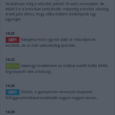
Hivatalosan még a rekordot jelentő 50 autó versenyben, de
ebből 5 is a bokszban tartózkodik, márpedig a kockás zászlóig
el kell jutni ahhoz, hogy célba érőként értékeljenek egy
egységet.
14:23
Nakajima most egy kör alatt öt másodpercet
veszített, de ez már valószínűleg spórolás...
14:22
Valahogy továbbment az órákkal ezelőtt leálló BMW,
Eng bejutott vele a bokszig...
14:20
Óóóóó, a gyönyörűen versenyző Duqueine
felfüggesztéshibával közlekedik nagyon-nagyon lassan...
14:20