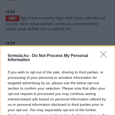
13:59
Egy órával a verseny vége előtt Lopez alatt lelassul
az autó. Most voltak kereket cserélni és a nyomásmérő
szerint ismét defekt! Hát mi történik itt?
13:59
formula.hu -
Do Not Process My Personal
Lelassult a #7-es Toyota! Hát ilyet!!!
Information
13:56
If you wish to opt-out of the sale, sharing to third parties, or
processing of your personal or sensitive information for
targeted advertising by us, please use the below opt-out
Defekt a #7-es Toyotánál, ha jól hallottuk az
section to confirm your selection. Please note that after your
üzenetet. De már túl is vannak a kiálláson, belefért.
opt-out request is processed you may continue seeing
interest-based ads based on personal information utilized by
us or personal information disclosed to third parties prior to
13:55
your opt-out. You may separately opt-out of the further
Hát nagyjából semennyi! Úgy hat másodperc. Két