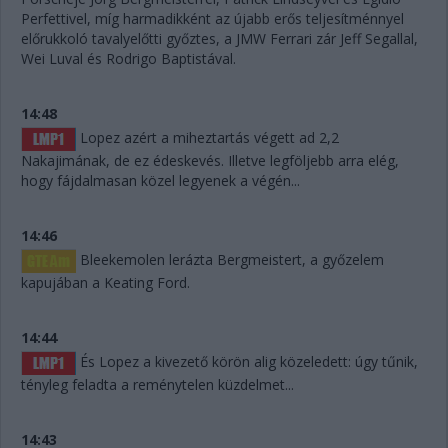
Perfettivel, míg harmadikként az újabb erős teljesítménnyel
előrukkoló tavalyelőtti győztes, a JMW Ferrari zár Jeff Segallal,
Wei Luval és Rodrigo Baptistával.
14:48
Lopez azért a miheztartás végett ad 2,2
Nakajimának, de ez édeskevés. Illetve legföljebb arra elég,
hogy fájdalmasan közel legyenek a végén...
14:46
Bleekemolen lerázta Bergmeistert, a győzelem
kapujában a Keating Ford.
14:44
És Lopez a kivezető körön alig közeledett: úgy tűnik,
tényleg feladta a reménytelen küzdelmet...
14:43