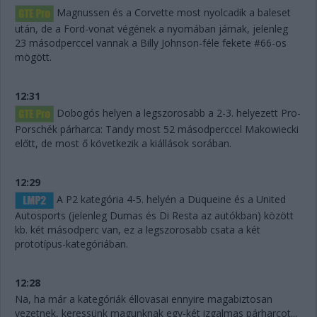
Magnussen és a Corvette most nyolcadik a baleset
után, de a Ford-vonat végének a nyomában járnak, jelenleg
23 másodperccel vannak a Billy Johnson-féle fekete #66-os
mögött.
12:31
Dobogós helyen a legszorosabb a 2-3. helyezett Pro-
Porschék párharca: Tandy most 52 másodperccel Makowiecki
előtt, de most ő következik a kiállások sorában.
12:29
A P2 kategória 4-5. helyén a Duqueine és a United
Autosports (jelenleg Dumas és Di Resta az autókban) között
kb. két másodperc van, ez a legszorosabb csata a két
prototípus-kategóriában.
12:28
Na, ha már a kategóriák éllovasai ennyire magabiztosan
vezetnek, keressünk magunknak egy-két izgalmas párharcot...