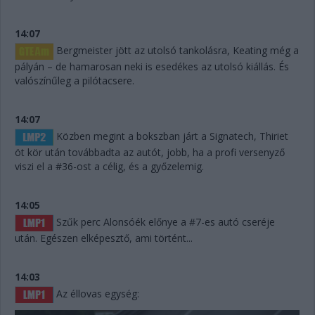
14:07
Bergmeister jött az utolsó tankolásra, Keating még a
pályán – de hamarosan neki is esedékes az utolsó kiállás. És
valószínűleg a pilótacsere.
14:07
Közben megint a bokszban járt a Signatech, Thiriet
öt kör után továbbadta az autót, jobb, ha a profi versenyző
viszi el a #36-ost a célig, és a győzelemig.
14:05
Szűk perc Alonsóék előnye a #7-es autó cseréje
után. Egészen elképesztő, ami történt...
14:03
Az éllovas egység: