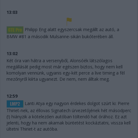
13:03
Philipp Eng alatt egyszercsak megállt az autó, a
BMW #81 a második Mulsanne-sikán bukóterében áll.
13:02
Két óra van hátra a versenyből, Alonsóék látszólagos
megállását pedig most már egészen biztos, hogy nem kell
komolyan vennünk, ugyanis egy-két perce a live timing a fél
mezőnyről kiírta ugyanezt. De nem, nem álltak meg.
12:59
Lanti Atya egy nagyon érdekes dolgot szúrt ki: Pierre
Thiriet-nek, az éllovas Signatech úrvezetőjének hét másodperc
(!) hiányzik a kötelezően autóban töltendő hat órához. Ez azt
jelenti, hogy ha nem akarnak büntetést kockáztatni, vissza kell
ültetni Thiriet-t az autóba.