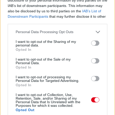
disclosure of your personal information by third parties on the
kört kell még megtennie Keatingnek a kerékcsere előtt,
IAB’s list of downstream participants. This information may
Bergmeister addig utol is érheti – és amúgy mintha megint
also be disclosed by us to third parties on the
IAB’s List of
nem lett volna teljesen tiszta az indulás...
Downstream Participants
that may further disclose it to other
third parties.
13:54
Please note that this website/app uses one or more Google
Personal Data Processing Opt Outs
Keating bejött letölteni a büntetést, megállt és
services and may gather and store information including but
elindult, nézzük, mennyi előnye marad...
not limited to your visit or usage behaviour. You may click to
I want to opt-out of the Sharing of my
personal data.
grant or deny consent to Google and its third-party tags to
Opted In
use your data for below specified purposes in below Google
13:53
consent section.
I want to opt-out of the Sale of my
Éles csata a 7-8. helyen: az egy szem élő Corvette-tel
Personal Data.
Garcia kergeti Plát a Fordban.
Opted In
I want to opt-out of processing my
13:53
Personal Data for Targeted Advertising.
Opted In
Közben már csak 37,5 másodperc Bergmeister lemaradása...
I want to opt-out of Collection, Use,
Retention, Sale, and/or Sharing of my
13:52
Personal Data that Is Unrelated with the
Purposes for which it was collected.
Opted Out
ÉS ITT AZ ÚJABB DRÁMA! Keating stop&go