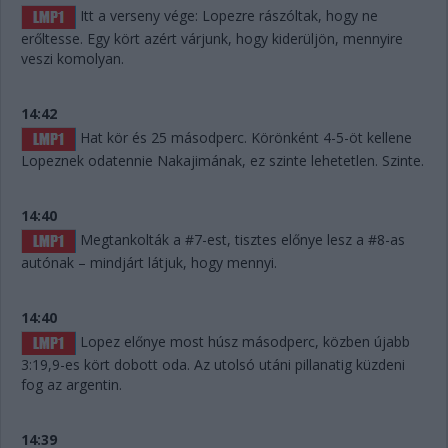
Itt a verseny vége: Lopezre rászóltak, hogy ne
erőltesse. Egy kört azért várjunk, hogy kiderüljön, mennyire
veszi komolyan.
14:42
Hat kör és 25 másodperc. Körönként 4-5-öt kellene
Lopeznek odatennie Nakajimának, ez szinte lehetetlen. Szinte.
14:40
Megtankolták a #7-est, tisztes előnye lesz a #8-as
autónak – mindjárt látjuk, hogy mennyi.
14:40
Lopez előnye most húsz másodperc, közben újabb
3:19,9-es kört dobott oda. Az utolsó utáni pillanatig küzdeni
fog az argentin.
14:39