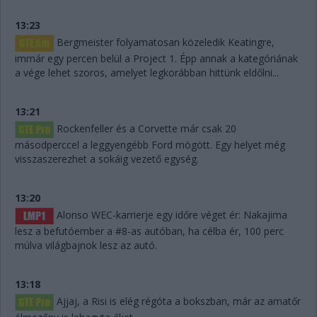
13:23
Bergmeister folyamatosan közeledik Keatingre,
immár egy percen belül a Project 1. Épp annak a kategóriának
a vége lehet szoros, amelyet legkorábban hittünk eldőlni...
13:21
Rockenfeller és a Corvette már csak 20
másodperccel a leggyengébb Ford mögött. Egy helyet még
visszaszerezhet a sokáig vezető egység.
13:20
Alonso WEC-karrierje egy időre véget ér: Nakajima
lesz a befutóember a #8-as autóban, ha célba ér, 100 perc
múlva világbajnok lesz az autó.
13:18
Ajjaj, a Risi is elég régóta a bokszban, már az amatőr