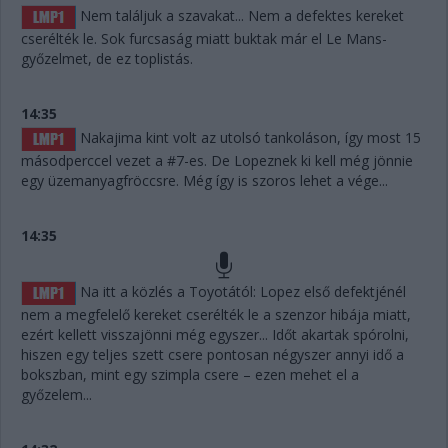
Nem találjuk a szavakat... Nem a defektes kereket
cserélték le. Sok furcsaság miatt buktak már el Le Mans-
győzelmet, de ez toplistás.
14:35
Nakajima kint volt az utolsó tankoláson, így most 15
másodperccel vezet a #7-es. De Lopeznek ki kell még jönnie
egy üzemanyagfröccsre. Még így is szoros lehet a vége...
14:35
Na itt a közlés a Toyotától: Lopez első defektjénél
nem a megfelelő kereket cserélték le a szenzor hibája miatt,
ezért kellett visszajönni még egyszer... Időt akartak spórolni,
hiszen egy teljes szett csere pontosan négyszer annyi idő a
bokszban, mint egy szimpla csere – ezen mehet el a
győzelem...