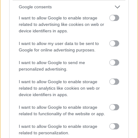
büntetést kap, mert kipörgette a kerekét a bokszban! A
Google consents
csapatvezető bakija a Le Mans-i kategóriagyőzelembe
kerülhet!
I want to allow Google to enable storage
related to advertising like cookies on web or
device identifiers in apps.
13:49
Negyven másodperc! Óriási tempóban közelít
I want to allow my user data to be sent to
Bergmeister, de a Keating következő, egyben utolsó kiállása
Google for online advertising purposes.
után valószínűleg beül majd a kétszeres Porsche Szuperkupa-,
illetve egyszeres Le Mans-i kategóriagyőztes Jeroen
I want to allow Google to send me
Bleekemolen.
personalized advertising.
I want to allow Google to enable storage
13:47
related to analytics like cookies on web or
Az éllovas Signatechbe visszaült Pierre Thiriet. Azóta
device identifiers in apps.
már el is telt a hiányzó hét másodperce... A francia úrvezető
(azok közül viszont az egyik legjobb) a Le Mans-győzelem és
I want to allow Google to enable storage
a vb-cím felé viszi a #36-os autót, de egy hibával mindkettőt
related to functionality of the website or app.
elbukhatják.
I want to allow Google to enable storage
related to personalization.
13:46