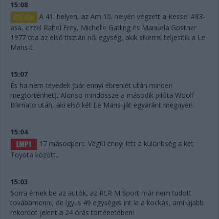
15:08
A 41. helyen, az Am 10. helyén végzett a Kessel #83-
asa, ezzel Rahel Frey, Michelle Gatling és Manuela Gostner
1977 óta az első tisztán női egység, akik sikerrel teljesítik a Le
Mans-t.
15:07
És ha nem tévedek (bár ennyi ébrenlét után minden
megtörténhet), Alonso mindössze a második pilóta Woolf
Barnato után, aki első két Le Mans-ját egyaránt megnyeri.
15:04
17 másodperc. Végül ennyi lett a különbség a két
Toyota között...
15:03
Sorra érnek be az autók, az RLR M Sport már nem tudott
továbbmenni, de így is 49 egységet int le a kockás, ami újabb
rekordot jelent a 24 órás történetében!