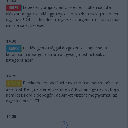
14:32
Lopez kinyomja az autó szemét, időtlen idő óta
először megy 3:20 alá egy Toyota, miközben Nakajima ment
egy laza 3:24-et... Mindent megtesz az argentin, de sorsa már
nincs a saját kezében.
14:30
Példás gyorsasággal dolgozott a Duqueine, a
korábban a dobogót ostromló egység most hetedik a
kategóriájában.
14:29
Bleekemolen odalépett: nyolc másodpercre növelte
az előnyt Bergmeisterrel szemben. A Próban úgy néz ki, hogy
nem lesz Ford a dobogón, az Am-et viszont megnyerheti az
egyetlen privát GT.
14:25