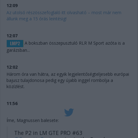
12:09
Az utolsó részösszefoglaló itt olvasható – most már nem
állunk meg a 15 órás leintésig!
12:07
A bokszban összepusztuló RLR M Sport azóta is a
garázsban...
12:02
Három óra van hátra, az egyik legjelentőségteljesebb európai
bajusz tulajdonosa pedig egy újabb inggel rombolja a
közízlést.
11:56
Íme, Magnussen balesete:
The P2 in LM GTE PRO #63