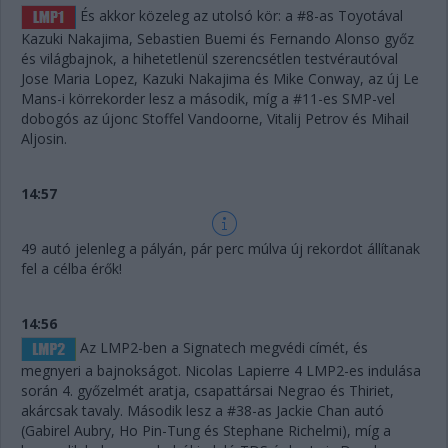
És akkor közeleg az utolsó kör: a #8-as Toyotával
Kazuki Nakajima, Sebastien Buemi és Fernando Alonso győz
és világbajnok, a hihetetlenül szerencsétlen testvérautóval
Jose Maria Lopez, Kazuki Nakajima és Mike Conway, az új Le
Mans-i körrekorder lesz a második, míg a #11-es SMP-vel
dobogós az újonc Stoffel Vandoorne, Vitalij Petrov és Mihail
Aljosin.
14:57
49 autó jelenleg a pályán, pár perc múlva új rekordot állítanak
fel a célba érők!
14:56
Az LMP2-ben a Signatech megvédi címét, és
megnyeri a bajnokságot. Nicolas Lapierre 4 LMP2-es indulása
során 4. győzelmét aratja, csapattársai Negrao és Thiriet,
akárcsak tavaly. Második lesz a #38-as Jackie Chan autó
(Gabirel Aubry, Ho Pin-Tung és Stephane Richelmi), míg a