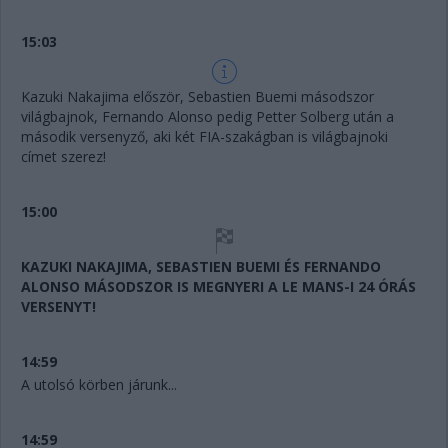
15:03
Kazuki Nakajima először, Sebastien Buemi másodszor
világbajnok, Fernando Alonso pedig Petter Solberg után a
második versenyző, aki két FIA-szakágban is világbajnoki
címet szerez!
15:00
KAZUKI NAKAJIMA, SEBASTIEN BUEMI ÉS FERNANDO
ALONSO MÁSODSZOR IS MEGNYERI A LE MANS-I 24 ÓRÁS
VERSENYT!
14:59
A utolsó körben járunk...
14:59