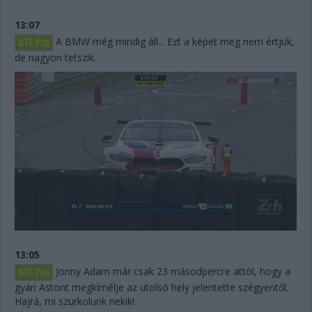
13:07
A BMW még mindig áll... Ezt a képet meg nem értjük,
de nagyon tetszik.
13:05
Jonny Adam már csak 23 másodpercre attól, hogy a
gyári Astont megkímélje az utolsó hely jelentette szégyentől.
Hajrá, mi szurkolunk nekik!