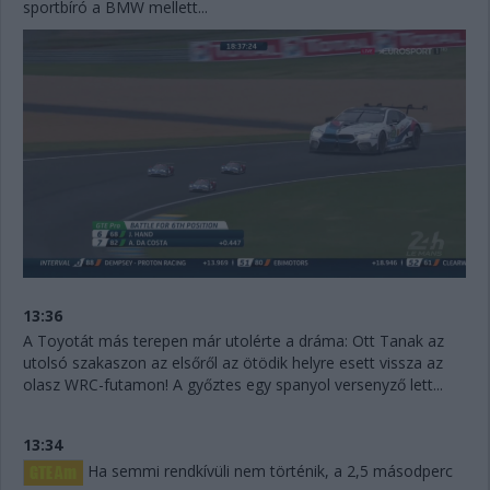
sportbíró a BMW mellett...
13:36
A Toyotát más terepen már utolérte a dráma: Ott Tanak az
utolsó szakaszon az elsőről az ötödik helyre esett vissza az
olasz WRC-futamon! A győztes egy spanyol versenyző lett...
13:34
Ha semmi rendkívüli nem történik, a 2,5 másodperc