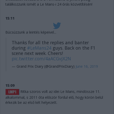
találkozzunk ismét a Le Mans-i 24 órás közvetítésén!
15:11
Búcsúzzunk a leintés képeivel...
Thanks for all the replies and banter
during
#LeMans24
guys. Back on the F1
scene next week. Cheers!
pic.twitter.com/4aACGvjX2N
— Grand Prix Diary (@GrandPrixDiary)
June 16, 2019
15:09
Ritka szoros volt az idei Le Mans, mindössze 11.
alkalommal, s 2011 óta először fordul elő, hogy körön belül
érkezik be az első két helyezett.