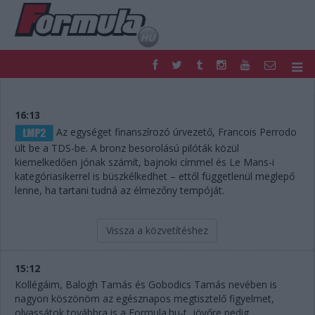
F1
PARC FERMÉ
FORMULA
MOTOR
16:13
NEMZETKÖZI
HAZAI
Az egységet finanszírozó úrvezető, Francois Perrodo
RETRO
EGYÉB
ült be a TDS-be. A bronz besorolású pilóták közül
kiemelkedően jónak számít, bajnoki címmel és Le Mans-i
PODCAST
SHOP
kategóriasikerrel is büszkélkedhet – ettől függetlenül meglepő
LIVE
TIPPJÁTÉK
lenne, ha tartani tudná az élmezőny tempóját.
DIGITÁLIS MAGAZIN
PONTÁLLÁSOK
VERSENYNAPTÁRAK
Vissza a közvetítéshez
15:12
Kollégáim, Balogh Tamás és Gobodics Tamás nevében is
nagyon köszönöm az egésznapos megtisztelő figyelmet,
olvassátok továbbra is a Formula.hu-t, jövőre pedig