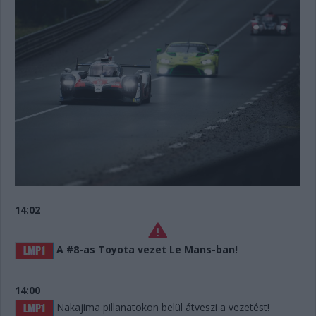
14:02
A #8-as Toyota vezet Le Mans-ban!
14:00
Nakajima pillanatokon belül átveszi a vezetést!