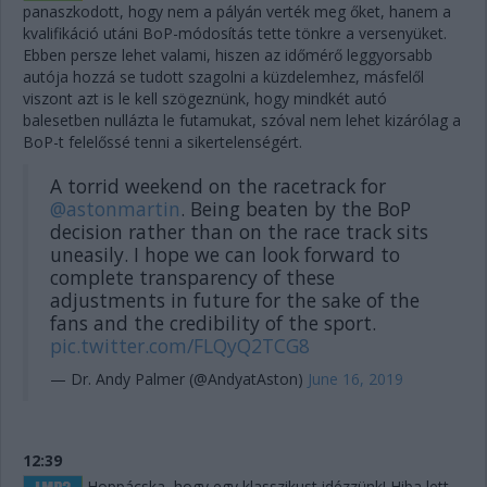
panaszkodott, hogy nem a pályán verték meg őket, hanem a
kvalifikáció utáni BoP-módosítás tette tönkre a versenyüket.
Ebben persze lehet valami, hiszen az időmérő leggyorsabb
autója hozzá se tudott szagolni a küzdelemhez, másfelől
viszont azt is le kell szögeznünk, hogy mindkét autó
balesetben nullázta le futamukat, szóval nem lehet kizárólag a
BoP-t felelőssé tenni a sikertelenségért.
A torrid weekend on the racetrack for
@astonmartin
. Being beaten by the BoP
decision rather than on the race track sits
uneasily. I hope we can look forward to
complete transparency of these
adjustments in future for the sake of the
fans and the credibility of the sport.
pic.twitter.com/FLQyQ2TCG8
— Dr. Andy Palmer (@AndyatAston)
June 16, 2019
12:39
Hoppácska, hogy egy klasszikust idézzünk! Hiba lett