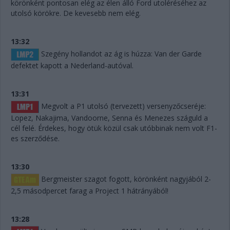
körönként pontosan elég az élen álló Ford utoléréséhez az
utolsó körökre. De kevesebb nem elég.
13:32
Szegény hollandot az ág is húzza: Van der Garde
defektet kapott a Nederland-autóval.
13:31
Megvolt a P1 utolsó (tervezett) versenyzőcseréje:
Lopez, Nakajima, Vandoorne, Senna és Menezes száguld a
cél felé. Érdekes, hogy ötük közül csak utóbbinak nem volt F1-
es szerződése.
13:30
Bergmeister szagot fogott, körönként nagyjából 2-
2,5 másodpercet farag a Project 1 hátrányából!
13:28