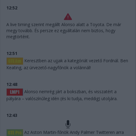
12:52
A live timing szerint megállt Alonso alatt a Toyota. De már
megy tovább. És persze ez egyáltalán nem biztos, hogy
megtörtént.
12:51
Keresztben az ujjak a kategóriát vezető Fordnál. Ben
Keating, az úrvezető-nagyfőnök a volánnál!
12:48
Alonso nemrég járt a bokszban, és visszatért a
pályára – valószínűleg idén (és ki tudja, meddig) utoljára.
12:43
Az Aston Martin-főnök Andy Palmer Twitteren arra