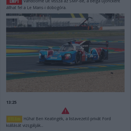
Vandoorne ült vissza az SMP-be, a belga újoncként
állhat fel a Le Mans-i dobogóra.
13:25
Hűha! Ben Keatingék, a listavezető privát Ford
kiállását vizsgálják...