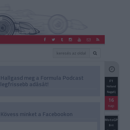
Hallgasd meg a Formula Podcast
F1
legfrissebb adását!
Holland
Nagydíj
16
nap
Kövess minket a Facebookon
MotoGP
Brit