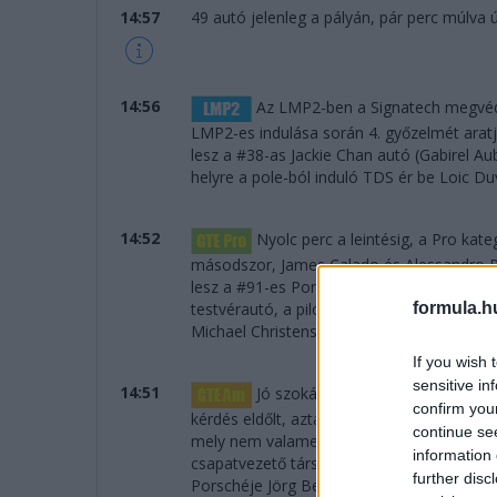
14:57
49 autó jelenleg a pályán, pár perc múlva új
14:56
Az LMP2-ben a Signatech megvédi 
LMP2-es indulása során 4. győzelmét aratja
lesz a #38-as Jackie Chan autó (Gabirel A
helyre a pole-ból induló TDS ér be Loic Duv
14:52
Nyolc perc a leintésig, a Pro kate
másodszor, James Calado és Alessandro Pi
lesz a #91-es Porsche, a volánnal Brunival
formula.h
testvérautó, a pilóták Bamber, Tandy és Pi
Michael Christensen nyeri.
If you wish 
sensitive in
14:51
Jó szokásunkhoz híven megkezdjü
confirm you
kérdés eldőlt, aztán legföljebb tévedünk..
continue se
mely nem valamely bajnokságból, hanem "ö
information 
csapatvezető társai Jeroen Bleekemolen é
further disc
Porschéje Jörg Bergmeisterrel, Patrick Lin