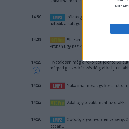
Nakajima ment egy laza 3:24-et... Mindent
authenti
14:30
Példás gyorsasággal dolgozott a
hetedik a kategóriájában.
14:29
Bleekemolen odalépett: nyolc más
Próban úgy néz ki, hogy nem lesz Ford a d
14:25
Hivatalosan még a rekordot jelentő 50 aut
márpedig a kockás zászlóig el kell jutni a
14:23
Nakajima most egy kör alatt öt má
14:22
Valahogy továbbment az órákkal ez
14:20
Óóóóó, a gyönyörűen versenyző D
lassan...