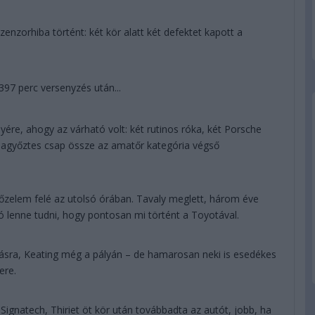
zenzorhiba történt: két kör alatt két defektet kapott a
7 perc versenyzés után...
yére, ahogy az várható volt: két rutinos róka, két Porsche
iagyőztes csap össze az amatőr kategória végső
elem felé az utolsó órában. Tavaly meglett, három éve
s jó lenne tudni, hogy pontosan mi történt a Toyotával.
lásra, Keating még a pályán – de hamarosan neki is esedékes
ere.
ignatech, Thiriet öt kör után továbbadta az autót, jobb, ha