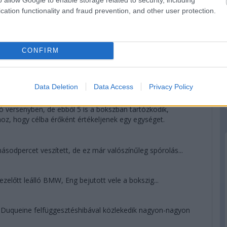
 megtesz az argentin, de sorsa már nincs a saját kezében.
cation functionality and fraud prevention, and other user protection.
 Duqueine, a korábban a dobogót ostromló egység most
CONFIRM
odpercre növelte az előnyt Bergmeisterrel szemben. A
obogón, az Am-et viszont megnyerheti az egyetlen privát GT.
Data Deletion
Data Access
Privacy Policy
ó versenyben, de ebből 5 is a bokszban tartózkodik,
hhoz, hogy célba érőként értékeljenek egy egységet.
sodpercet veszített, de ez már valószínűleg spórolás...
előtt leálló BMW, Eng bejutott vele a bokszig...
uqueine felfüggesztéshibával közlekedik nagyon-nagyon