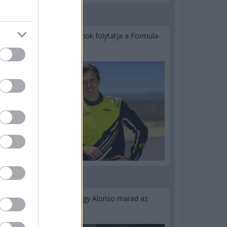
3 napja
Újabb korábbi F2-es bajnok folytatja a Formula-
E-ben
3 napja
Newey biztos benne, hogy Alonso marad az
Aston Martinnál