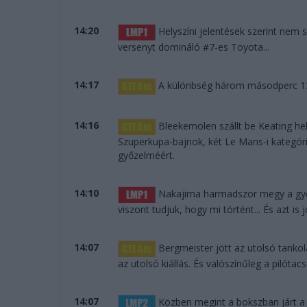
14:20
Helyszíni jelentések szerint nem s
versenyt domináló #7-es Toyota...
14:17
A különbség három másodperc 139
14:16
Bleekemolen szállt be Keating hel
Szuperkupa-bajnok, két Le Mans-i kategór
győzelméért.
14:10
Nakajima harmadszor megy a győz
viszont tudjuk, hogy mi történt... És azt i
14:07
Bergmeister jött az utolsó tanko
az utolsó kiállás. És valószínűleg a pilótacs
14:07
Közben megint a bokszban járt a S