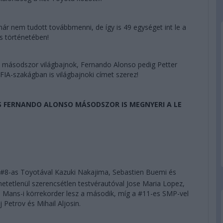
ár nem tudott továbbmenni, de így is 49 egységet int le a
s történetében!
 másodszor világbajnok, Fernando Alonso pedig Petter
FIA-szakágban is világbajnoki címet szerez!
ÉS FERNANDO ALONSO MÁSODSZOR IS MEGNYERI A LE
a #8-as Toyotával Kazuki Nakajima, Sebastien Buemi és
hetetlenül szerencsétlen testvérautóval Jose Maria Lopez,
 Mans-i körrekorder lesz a második, míg a #11-es SMP-vel
 Petrov és Mihail Aljosin.