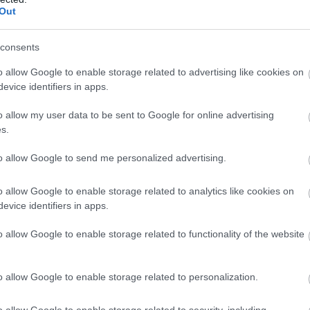
őnye lesz a #8-as autónak – mindjárt látjuk, hogy mennyi.
Out
consents
, közben újabb 3:19,9-es kört dobott oda. Az utolsó utáni
o allow Google to enable storage related to advertising like cookies on
evice identifiers in apps.
defektes kereket cserélték le. Sok furcsaság miatt buktak már
o allow my user data to be sent to Google for online advertising
s.
to allow Google to send me personalized advertising.
koláson, így most 15 másodperccel vezet a #7-es. De
röccsre. Még így is szoros lehet a vége...
o allow Google to enable storage related to analytics like cookies on
evice identifiers in apps.
 első defektjénél nem a megfelelő kereket cserélték le a
nni még egyszer... Időt akartak spórolni, hiszen egy teljes
o allow Google to enable storage related to functionality of the website
 bokszban, mint egy szimpla csere – ezen mehet el a
o allow Google to enable storage related to personalization.
dőtlen idő óta először megy 3:20 alá egy Toyota, miközben
o allow Google to enable storage related to security, including