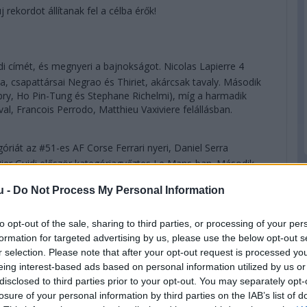
 rekordot állítanak fel a célba érők!
címét, és megnyeri a bajnokságot. Nicolas Lapierre 4
, csapattársai Negrao és Thiriet, akárcsak tavaly. Második
ubry, Ho Pin-Tung és Stephane Richelmi), míg a harmadik
al, Francois Perrodo, Matthieu Vaxiviere felállásban.
góriát az #51-es AF Corse Ferrari nyeri, Daniel Serra
er Guidi először kategóriagyőztes Le Mans-ban. Második
, Lietzcel és Makowieckivel, míg harmadik a #93-as
u -
Do Not Process My Personal Information
let. A világbajnokságot a #92-es Porschével Kevin Estre és
to opt-out of the sale, sharing to third parties, or processing of your per
formation for targeted advertising by us, please use the below opt-out s
k az eredményhirdetést, mivel úgy tűnik, hogy minden
r selection. Please note that after your opt-out request is processed y
. Az amatőr kategóriát a mezőny egyetlen olyan nevezője nyeri,
eing interest-based ads based on personal information utilized by us or
nállóan" nevezett be: Ben Keating privát Fordja, a
disclosed to third parties prior to your opt-out. You may separately opt-
s Felipe Fraga. Második és WEC-bajnok a Team Project 1
losure of your personal information by third parties on the IAB’s list of
dseyvel és Egidio Perfettivel, míg harmadikként az újabb erős