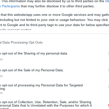
. This information may also be disclosed by us to third parties on the
IA
tes, a JMW Ferrari zár Jeff Segallal, Wei Luval és Rodrigo
Participants
that may further disclose it to other third parties.
 that this website/app uses one or more Google services and may gath
including but not limited to your visit or usage behaviour. You may click 
ad 2,2 Nakajimának, de ez édeskevés. Illetve legföljebb arra
 to Google and its third-party tags to use your data for below specifi
gén...
ogle consent section.
, a győzelem kapujában a Keating Ford.
l Data Processing Opt Outs
o opt-out of the Sharing of my personal data.
eledett: úgy tűnik, tényleg feladta a reménytelen
In
o opt-out of the Sale of my Personal Data.
tak, hogy ne erőltesse. Egy kört azért várjunk, hogy
In
to opt-out of processing my Personal Data for Targeted
ing.
ént 4-5-öt kellene Lopeznek odatennie Nakajimának, ez
In
o opt-out of Collection, Use, Retention, Sale, and/or Sharing
ersonal Data that Is Unrelated with the Purposes for which it
lected.