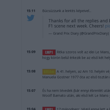
15:11
Búcsúzzunk a leintés képeivel...
Thanks for all the replies and
F1 scene next week. Cheers!
pi
— Grand Prix Diary (@GrandPrixDiary)
15:09
Ritka szoros volt az idei Le Mans
hogy körön belül érkezik be az első két hel
15:08
A 41. helyen, az Am 10. helyén vég
Manuela Gostner 1977 óta az első tisztán nő
15:07
És ha nem tévedek (bár ennyi ébrenlét ut
Woolf Barnato után, aki első két Le Mans-
15:04
17 másodperc. Végül ennyi lett a 