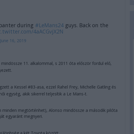
 banter during
#LeMans24
guys. Back on the
c.twitter.com/4aACGvjX2N
June 16, 2019
, mindössze 11. alkalommal, s 2011 óta először fordul elő,
yezett.
zett a Kessel #83-asa, ezzel Rahel Frey, Michelle Gatling és
i egység, akik sikerrel teljesítik a Le Mans-t.
án minden megtörténhet), Alonso mindössze a második pilóta
ját egyaránt megnyeri.
különbség a két Toyota között...