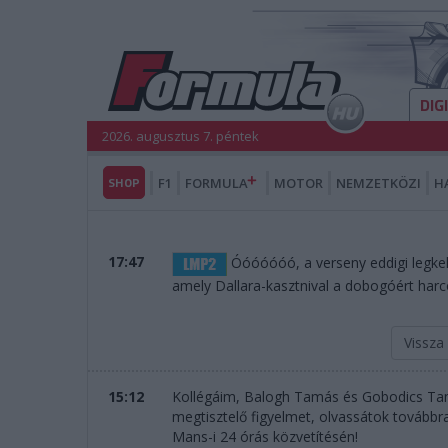
DIG
2026. augusztus 7. péntek
SHOP
F1
FORMULA
MOTOR
NEMZETKÖZI
H
17:47
Óóóóóóó, a verseny eddigi legke
amely Dallara-kasztnival a dobogóért harcol
Vissza
15:12
Kollégáim, Balogh Tamás és Gobodics T
megtisztelő figyelmet, olvassátok továbbra
Mans-i 24 órás közvetítésén!