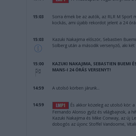
15:03
Sorra érnek be az autók, az RLR M Sport m
kockás, ami újabb rekordot jelent a 24 órá
15:03
Kazuki Nakajima először, Sebastien Buemi
Solberg után a második versenyző, aki két 
15:00
KAZUKI NAKAJIMA, SEBASTIEN BUEMI 
MANS-I 24 ÓRÁS VERSENYT!
14:59
A utolsó körben járunk...
14:59
És akkor közeleg az utolsó kör: 
Fernando Alonso győz és világbajnok, a hi
Kazuki Nakajima és Mike Conway, az új Le
dobogós az újonc Stoffel Vandoorne, Vitalij