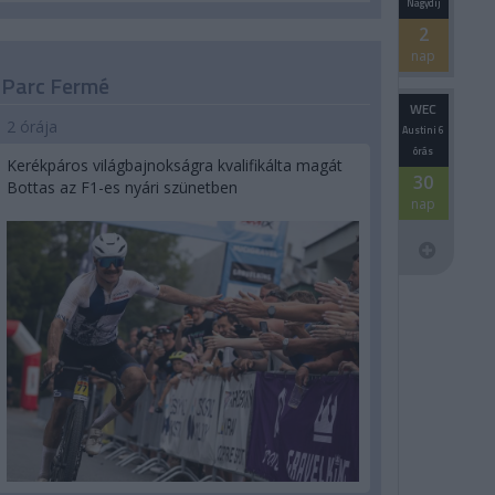
Nagydíj
2
nap
Parc Fermé
WEC
2 órája
Austini 6
órás
Kerékpáros világbajnokságra kvalifikálta magát
30
Bottas az F1-es nyári szünetben
nap