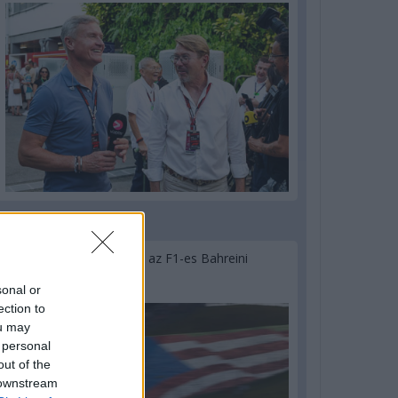
2 napja
Megvan, mikor kezdődik az F1-es Bahreini
Nagydíj Malajziában
sonal or
ection to
ou may
 personal
out of the
 downstream