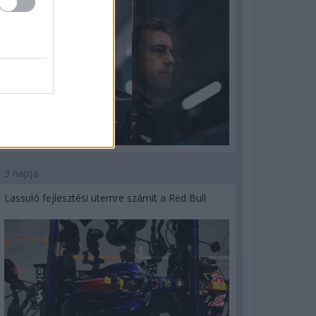
3 napja
Lassuló fejlesztési ütemre számít a Red Bull