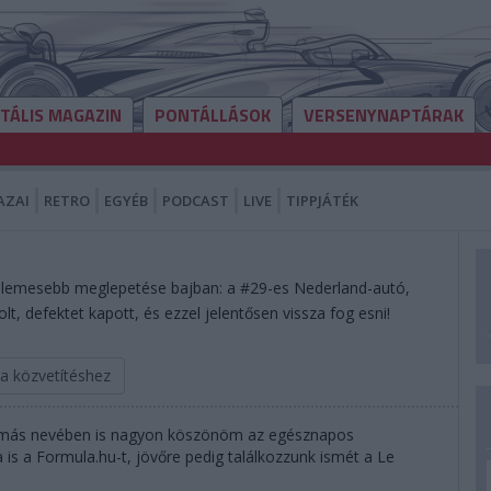
ITÁLIS MAGAZIN
PONTÁLLÁSOK
VERSENYNAPTÁRAK
AZAI
RETRO
EGYÉB
PODCAST
LIVE
TIPPJÁTÉK
llemesebb meglepetése bajban: a #29-es Nederland-autó,
t, defektet kapott, és ezzel jelentősen vissza fog esni!
 a közvetítéshez
amás nevében is nagyon köszönöm az egésznapos
 is a Formula.hu-t, jövőre pedig találkozzunk ismét a Le