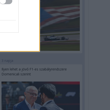
3 napja
Ilyen lehet a jövő F1-es szabályrendszere
Domenicali szerint