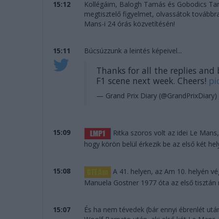
15:12
Kollégáim, Balogh Tamás és Gobodics T
megtisztelő figyelmet, olvassátok továbbra
Mans-i 24 órás közvetítésén!
15:11
Búcsúzzunk a leintés képeivel...
Thanks for all the replies and
F1 scene next week. Cheers!
pi
— Grand Prix Diary (@GrandPrixDiary)
15:09
Ritka szoros volt az idei Le Mans
hogy körön belül érkezik be az első két hel
15:08
A 41. helyen, az Am 10. helyén vég
Manuela Gostner 1977 óta az első tisztán nő
15:07
És ha nem tévedek (bár ennyi ébrenlét ut