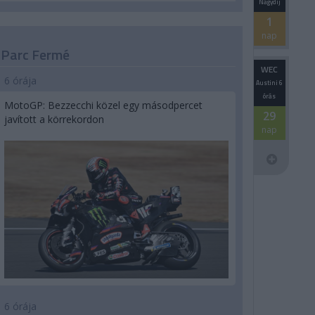
Nagydíj
1
nap
Parc Fermé
WEC
6 órája
Austini 6
órás
MotoGP: Bezzecchi közel egy másodpercet
29
javított a körrekordon
nap
6 órája