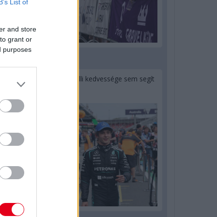
B’s List of
er and store
to grant or
ed purposes
1 napja
Montoya szerint Antonelli kedvessége sem segít
Russellen