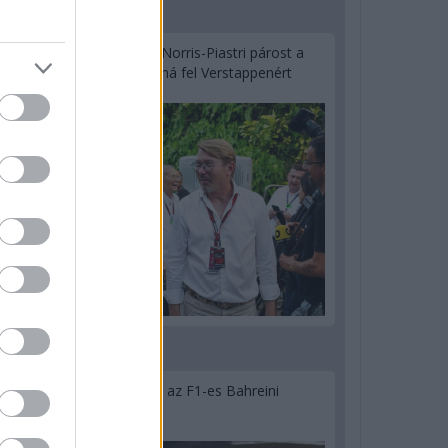
2 napja
Hakkinen megtartaná a Norris-Piastri párost a
McLarennél, nem borítaná fel Verstappenért
2 napja
Megvan, mikor kezdődik az F1-es Bahreini
Nagydíj Malajziában