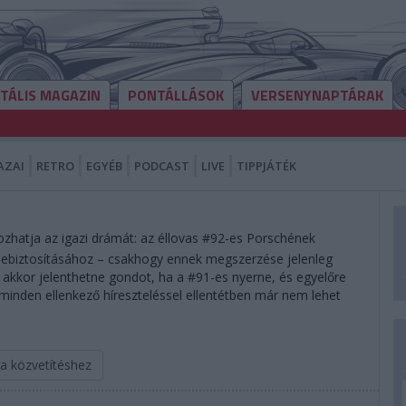
ITÁLIS MAGAZIN
PONTÁLLÁSOK
VERSENYNAPTÁRAK
AZAI
RETRO
EGYÉB
PODCAST
LIVE
TIPPJÁTÉK
zhatja az igazi drámát: az éllovas #92-es Porschének
 bebiztosításához – csakhogy ennek megszerzése jelenleg
ak akkor jelenthetne gondot, ha a #91-es nyerne, és egyelőre
 minden ellenkező híreszteléssel ellentétben már nem lehet
 a közvetítéshez