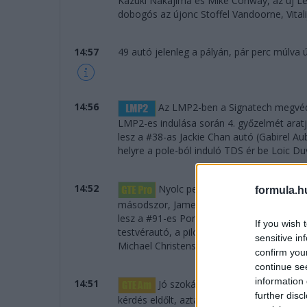
Kazuki Nakajima és Mike Conway, az új Le
dobogós az újonc Stoffel Vandoorne, Vitalij
14:57
49 autó jelenleg a pályán, pár perc múlva új
14:56
Az LMP2-ben a Signatech megvédi 
LMP2-es indulása során 4. győzelmét aratja
lesz a #38-as Jackie Chan autó (Gabirel A
helyre a pole-ból induló TDS ér be Loic Duv
14:52
Nyolc perc a leintésig, a Pro kate
formula.h
másodszor, James Calado és Alessandro Pi
lesz a #91-es Porsche, a volánnal Brunival
If you wish 
testvérautó, a pilóták Bamber, Tandy és Pi
sensitive in
Michael Christensen nyeri.
confirm you
continue se
information 
14:51
Jó szokásunkhoz híven megkezdjü
further disc
kérdés eldőlt, aztán legföljebb tévedünk..