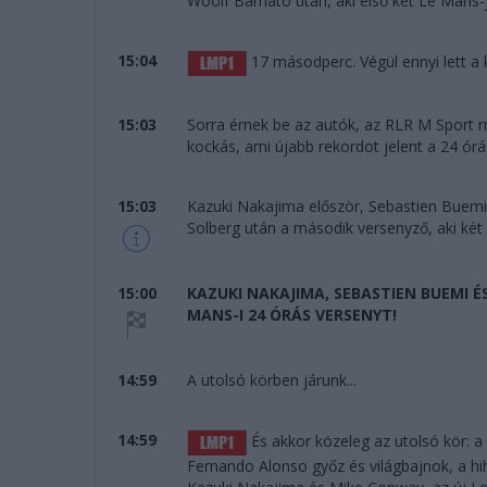
Woolf Barnato után, aki első két Le Mans-
15:04
17 másodperc. Végül ennyi lett a 
15:03
Sorra érnek be az autók, az RLR M Sport m
kockás, ami újabb rekordot jelent a 24 órá
15:03
Kazuki Nakajima először, Sebastien Buemi
Solberg után a második versenyző, aki két 
15:00
KAZUKI NAKAJIMA, SEBASTIEN BUEMI 
MANS-I 24 ÓRÁS VERSENYT!
14:59
A utolsó körben járunk...
14:59
És akkor közeleg az utolsó kör: 
Fernando Alonso győz és világbajnok, a hi