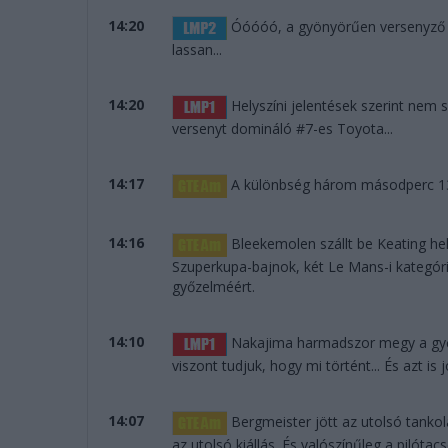
14:20
Óóóóó, a gyönyörűen versenyző D
lassan...
14:20
Helyszíni jelentések szerint nem s
versenyt domináló #7-es Toyota...
14:17
A különbség három másodperc 139
14:16
Bleekemolen szállt be Keating hel
Szuperkupa-bajnok, két Le Mans-i kategór
győzelméért.
14:10
Nakajima harmadszor megy a győz
viszont tudjuk, hogy mi történt... És azt i
14:07
Bergmeister jött az utolsó tanko
az utolsó kiállás. És valószínűleg a pilótacs