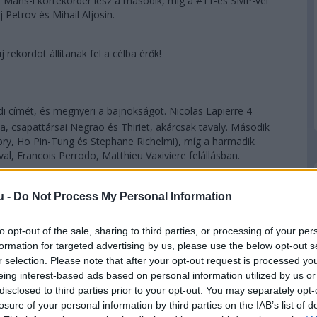
 Mans-i körrekorder lesz a második, míg a #11-es SMP-vel
 Petrov és Mihail Aljosin.
 rekordot állítanak fel a célba érők!
címét, és megnyeri a bajnokságot. Nicolas Lapierre 4
, csapattársai Negrao és Thiriet, akárcsak tavaly. Második
ubry, Ho Pin-Tung és Stephane Richelmi), míg a harmadik
al, Francois Perrodo, Matthieu Vaxiviere felállásban.
góriát az #51-es AF Corse Ferrari nyeri, Daniel Serra
u -
Do Not Process My Personal Information
er Guidi először kategóriagyőztes Le Mans-ban. Második
, Lietzcel és Makowieckivel, míg harmadik a #93-as
to opt-out of the sale, sharing to third parties, or processing of your per
let. A világbajnokságot a #92-es Porschével Kevin Estre és
formation for targeted advertising by us, please use the below opt-out s
r selection. Please note that after your opt-out request is processed y
eing interest-based ads based on personal information utilized by us or
disclosed to third parties prior to your opt-out. You may separately opt-
k az eredményhirdetést, mivel úgy tűnik, hogy minden
losure of your personal information by third parties on the IAB’s list of
. Az amatőr kategóriát a mezőny egyetlen olyan nevezője nyeri,