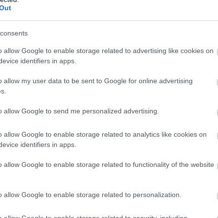
Out
consents
őnye lesz a #8-as autónak – mindjárt látjuk, hogy mennyi.
o allow Google to enable storage related to advertising like cookies on
evice identifiers in apps.
, közben újabb 3:19,9-es kört dobott oda. Az utolsó utáni
o allow my user data to be sent to Google for online advertising
s.
defektes kereket cserélték le. Sok furcsaság miatt buktak már
to allow Google to send me personalized advertising.
o allow Google to enable storage related to analytics like cookies on
koláson, így most 15 másodperccel vezet a #7-es. De
evice identifiers in apps.
röccsre. Még így is szoros lehet a vége...
o allow Google to enable storage related to functionality of the website
 első defektjénél nem a megfelelő kereket cserélték le a
nni még egyszer... Időt akartak spórolni, hiszen egy teljes
o allow Google to enable storage related to personalization.
 bokszban, mint egy szimpla csere – ezen mehet el a
o allow Google to enable storage related to security, including