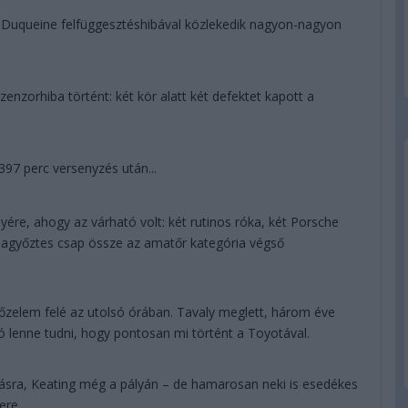
uqueine felfüggesztéshibával közlekedik nagyon-nagyon
zenzorhiba történt: két kör alatt két defektet kapott a
7 perc versenyzés után...
yére, ahogy az várható volt: két rutinos róka, két Porsche
iagyőztes csap össze az amatőr kategória végső
elem felé az utolsó órában. Tavaly meglett, három éve
s jó lenne tudni, hogy pontosan mi történt a Toyotával.
lásra, Keating még a pályán – de hamarosan neki is esedékes
ere.