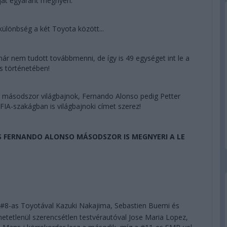
ját egyaránt megnyeri.
különbség a két Toyota között...
ár nem tudott továbbmenni, de így is 49 egységet int le a
s történetében!
 másodszor világbajnok, Fernando Alonso pedig Petter
FIA-szakágban is világbajnoki címet szerez!
ÉS FERNANDO ALONSO MÁSODSZOR IS MEGNYERI A LE
a #8-as Toyotával Kazuki Nakajima, Sebastien Buemi és
hetetlenül szerencsétlen testvérautóval Jose Maria Lopez,