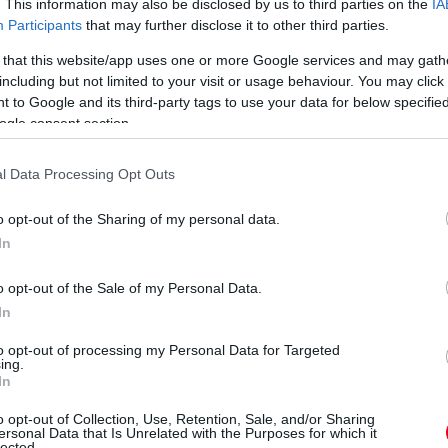
. This information may also be disclosed by us to third parties on the
IA
nállóan" nevezett be: Ben Keating privát Fordja, a
Participants
that may further disclose it to other third parties.
s Felipe Fraga. Második és WEC-bajnok a Team Project 1
dseyvel és Egidio Perfettivel, míg harmadikként az újabb erős
 that this website/app uses one or more Google services and may gath
tes, a JMW Ferrari zár Jeff Segallal, Wei Luval és Rodrigo
including but not limited to your visit or usage behaviour. You may click 
 to Google and its third-party tags to use your data for below specifi
ogle consent section.
ad 2,2 Nakajimának, de ez édeskevés. Illetve legföljebb arra
gén...
l Data Processing Opt Outs
o opt-out of the Sharing of my personal data.
, a győzelem kapujában a Keating Ford.
In
eledett: úgy tűnik, tényleg feladta a reménytelen
o opt-out of the Sale of my Personal Data.
In
to opt-out of processing my Personal Data for Targeted
tak, hogy ne erőltesse. Egy kört azért várjunk, hogy
ing.
In
o opt-out of Collection, Use, Retention, Sale, and/or Sharing
ersonal Data that Is Unrelated with the Purposes for which it
ént 4-5-öt kellene Lopeznek odatennie Nakajimának, ez
lected.