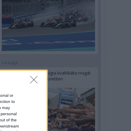
14 órája
Kerékpáros világbajnokságra kvalifikálta magát
Bottas az F1-es nyári szünetben
sonal or
ection to
ou may
 personal
out of the
 downstream