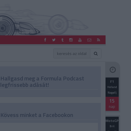
Hallgasd meg a Formula Podcast
F1
legfrissebb adását!
Holland
Nagydíj
15
nap
Kövess minket a Facebookon
MotoGP
Brit