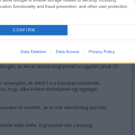
cation functionality and fraud prevention, and other user protection.
dőtlen idő óta először megy 3:20 alá egy Toyota, miközben
 megtesz az argentin, de sorsa már nincs a saját kezében.
CONFIRM
 Duqueine, a korábban a dobogót ostromló egység most
Data Deletion
Data Access
Privacy Policy
odpercre növelte az előnyt Bergmeisterrel szemben. A
obogón, az Am-et viszont megnyerheti az egyetlen privát GT.
ó versenyben, de ebből 5 is a bokszban tartózkodik,
hhoz, hogy célba érőként értékeljenek egy egységet.
sodpercet veszített, de ez már valószínűleg spórolás...
előtt leálló BMW, Eng bejutott vele a bokszig...