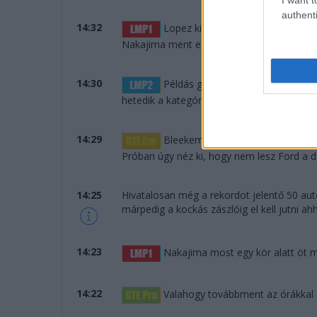
authenti
14:32
Lopez kinyomja az autó szemét, i
Nakajima ment egy laza 3:24-et... Mindent
14:30
Példás gyorsasággal dolgozott a
hetedik a kategóriájában.
14:29
Bleekemolen odalépett: nyolc más
Próban úgy néz ki, hogy nem lesz Ford a d
14:25
Hivatalosan még a rekordot jelentő 50 aut
márpedig a kockás zászlóig el kell jutni a
14:23
Nakajima most egy kör alatt öt má
14:22
Valahogy továbbment az órákkal ez