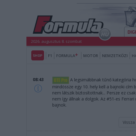
DIG
2026. augusztus 8. szombat
SHOP
F1
FORMULA
MOTOR
NEMZETKÖZI
H
08:43
A legsimábbnak tűnő kategória ho
mindössze egy 10. hely kell a bajnoki cím
nem látszik biztosítottnak... Persze ez cs
nem így állnak a dolgok. Az #51-es Ferrari
bajnok.
Vissza