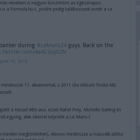
amás nevében is nagyon köszönöm az egésznapos
 is a Formula.hu-t, jövőre pedig találkozzunk ismét a Le
 banter during
#LeMans24
guys. Back on the
c.twitter.com/4aACGvjX2N
June 16, 2019
, mindössze 11. alkalommal, s 2011 óta először fordul elő,
yezett.
zett a Kessel #83-asa, ezzel Rahel Frey, Michelle Gatling és
i egység, akik sikerrel teljesítik a Le Mans-t.
án minden megtörténhet), Alonso mindössze a második pilóta