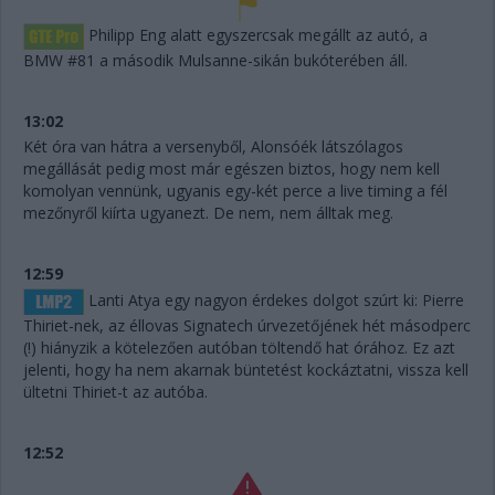
Philipp Eng alatt egyszercsak megállt az autó, a
BMW #81 a második Mulsanne-sikán bukóterében áll.
13:02
Két óra van hátra a versenyből, Alonsóék látszólagos
megállását pedig most már egészen biztos, hogy nem kell
komolyan vennünk, ugyanis egy-két perce a live timing a fél
mezőnyről kiírta ugyanezt. De nem, nem álltak meg.
12:59
Lanti Atya egy nagyon érdekes dolgot szúrt ki: Pierre
Thiriet-nek, az éllovas Signatech úrvezetőjének hét másodperc
(!) hiányzik a kötelezően autóban töltendő hat órához. Ez azt
jelenti, hogy ha nem akarnak büntetést kockáztatni, vissza kell
ültetni Thiriet-t az autóba.
12:52