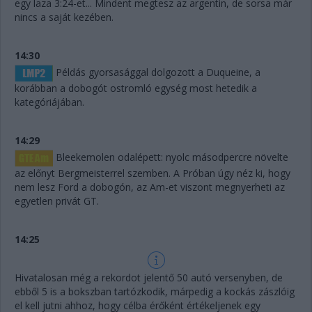
egy laza 3:24-et... Mindent megtesz az argentin, de sorsa már
nincs a saját kezében.
14:30
Példás gyorsasággal dolgozott a Duqueine, a
korábban a dobogót ostromló egység most hetedik a
kategóriájában.
14:29
Bleekemolen odalépett: nyolc másodpercre növelte
az előnyt Bergmeisterrel szemben. A Próban úgy néz ki, hogy
nem lesz Ford a dobogón, az Am-et viszont megnyerheti az
egyetlen privát GT.
14:25
Hivatalosan még a rekordot jelentő 50 autó versenyben, de
ebből 5 is a bokszban tartózkodik, márpedig a kockás zászlóig
el kell jutni ahhoz, hogy célba érőként értékeljenek egy