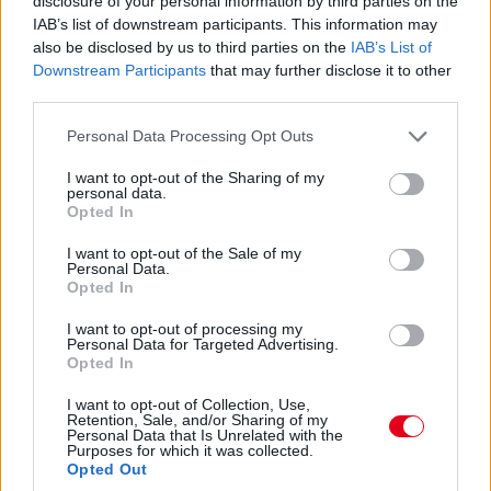
disclosure of your personal information by third parties on the
IAB’s list of downstream participants. This information may
also be disclosed by us to third parties on the
IAB’s List of
13:54
Downstream Participants
that may further disclose it to other
Keating bejött letölteni a büntetést, megállt és
third parties.
elindult, nézzük, mennyi előnye marad...
Please note that this website/app uses one or more Google
Personal Data Processing Opt Outs
services and may gather and store information including but
13:53
not limited to your visit or usage behaviour. You may click to
I want to opt-out of the Sharing of my
Éles csata a 7-8. helyen: az egy szem élő Corvette-tel
personal data.
grant or deny consent to Google and its third-party tags to
Opted In
Garcia kergeti Plát a Fordban.
use your data for below specified purposes in below Google
consent section.
I want to opt-out of the Sale of my
Personal Data.
13:53
Opted In
Közben már csak 37,5 másodperc Bergmeister lemaradása...
I want to opt-out of processing my
Personal Data for Targeted Advertising.
13:52
Opted In
I want to opt-out of Collection, Use,
ÉS ITT AZ ÚJABB DRÁMA! Keating stop&go
Retention, Sale, and/or Sharing of my
Personal Data that Is Unrelated with the
büntetést kap, mert kipörgette a kerekét a bokszban! A
Purposes for which it was collected.
csapatvezető bakija a Le Mans-i kategóriagyőzelembe
Opted Out
kerülhet!