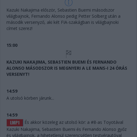
Kazuki Nakajima először, Sebastien Buemi másodszor
világbajnok, Fernando Alonso pedig Petter Solberg után a
második versenyző, aki két FIA-szakágban is világbajnoki
címet szerez!
15:00
KAZUKI NAKAJIMA, SEBASTIEN BUEMI ÉS FERNANDO
ALONSO MÁSODSZOR IS MEGNYERI A LE MANS-I 24 ÓRÁS
VERSENYT!
14:59
A utolsó körben járunk...
14:59
És akkor közeleg az utolsó kör: a #8-as Toyotával
Kazuki Nakajima, Sebastien Buemi és Fernando Alonso győz
és világbajnok, a hihetetlenül szerencsétlen testvérautóval