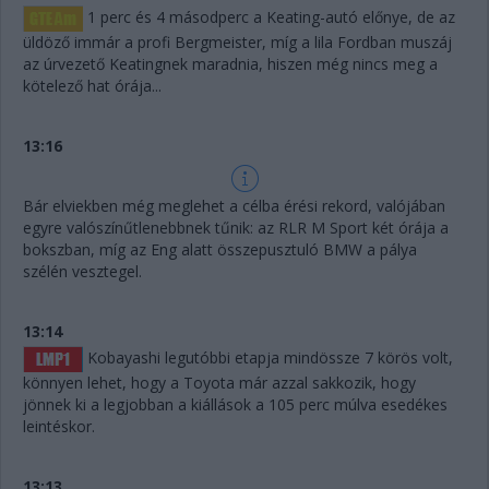
1 perc és 4 másodperc a Keating-autó előnye, de az
üldöző immár a profi Bergmeister, míg a lila Fordban muszáj
az úrvezető Keatingnek maradnia, hiszen még nincs meg a
kötelező hat órája...
13:16
Bár elviekben még meglehet a célba érési rekord, valójában
egyre valószínűtlenebbnek tűnik: az RLR M Sport két órája a
bokszban, míg az Eng alatt összepusztuló BMW a pálya
szélén vesztegel.
13:14
Kobayashi legutóbbi etapja mindössze 7 körös volt,
könnyen lehet, hogy a Toyota már azzal sakkozik, hogy
jönnek ki a legjobban a kiállások a 105 perc múlva esedékes
leintéskor.
13:13