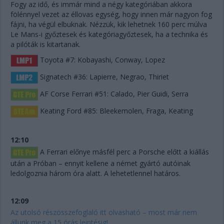
Fogy az idő, és immár mind a négy kategóriában akkora
fölénnyel vezet az éllovas egység, hogy innen már nagyon fog
fájni, ha végül elbuknak. Nézzük, kik lehetnek 160 perc múlva
Le Mans-i győztesek és kategóriagyőztesek, ha a technika és
a pilóták is kitartanak.
Toyota #7: Kobayashi, Conway, Lopez
Signatech #36: Lapierre, Negrao, Thiriet
AF Corse Ferrari #51: Calado, Pier Guidi, Serra
Keating Ford #85: Bleekemolen, Fraga, Keating
12:10
A Ferrari előnye másfél perc a Porsche előtt a kiállás
után a Próban – ennyit kellene a német gyártó autóinak
ledolgoznia három óra alatt. A lehetetlennel határos.
12:09
Az utolsó részösszefoglaló itt olvasható – most már nem
állunk meg a 15 órás leintésig!