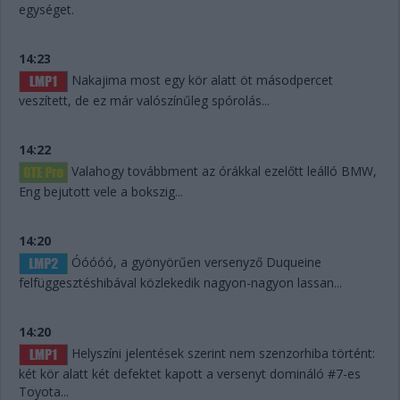
egységet.
14:23
Nakajima most egy kör alatt öt másodpercet
veszített, de ez már valószínűleg spórolás...
14:22
Valahogy továbbment az órákkal ezelőtt leálló BMW,
Eng bejutott vele a bokszig...
14:20
Óóóóó, a gyönyörűen versenyző Duqueine
felfüggesztéshibával közlekedik nagyon-nagyon lassan...
14:20
Helyszíni jelentések szerint nem szenzorhiba történt:
két kör alatt két defektet kapott a versenyt domináló #7-es
Toyota...