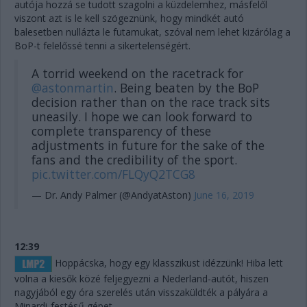
autója hozzá se tudott szagolni a küzdelemhez, másfelől
viszont azt is le kell szögeznünk, hogy mindkét autó
balesetben nullázta le futamukat, szóval nem lehet kizárólag a
BoP-t felelőssé tenni a sikertelenségért.
A torrid weekend on the racetrack for
@astonmartin
. Being beaten by the BoP
decision rather than on the race track sits
uneasily. I hope we can look forward to
complete transparency of these
adjustments in future for the sake of the
fans and the credibility of the sport.
pic.twitter.com/FLQyQ2TCG8
— Dr. Andy Palmer (@AndyatAston)
June 16, 2019
12:39
Hoppácska, hogy egy klasszikust idézzünk! Hiba lett
volna a kiesők közé feljegyezni a Nederland-autót, hiszen
nagyjából egy óra szerelés után visszaküldték a pályára a
Minardi-festésű gépet.